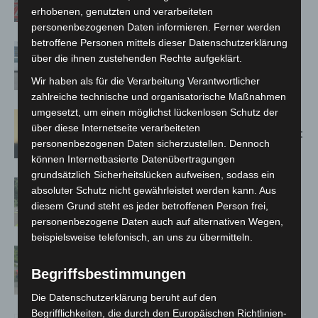
erhobenen, genutzten und verarbeiteten
Bothfeld
personenbezogenen Daten informieren. Ferner werden
betroffene Personen mittels dieser Datenschutzerklärung
Niedersachsen: Feuerwehrkräfte
über die ihnen zustehenden Rechte aufgeklärt.
kehren nach Waldbrandeinsatz aus
Spanien zurück
Wir haben als für die Verarbeitung Verantwortlicher
zahlreiche technische und organisatorische Maßnahmen
umgesetzt, um einen möglichst lückenlosen Schutz der
Hannover: Erste Tigermücken-
über diese Internetseite verarbeiteten
Population in Niedersachsen entdeckt
personenbezogenen Daten sicherzustellen. Dennoch
können Internetbasierte Datenübertragungen
grundsätzlich Sicherheitslücken aufweisen, sodass ein
Brand im „Haus der Begegnung“ in
absoluter Schutz nicht gewährleistet werden kann. Aus
Neuwarmbüchen schnell eingedämmt
diesem Grund steht es jeder betroffenen Person frei,
personenbezogene Daten auch auf alternativen Wegen,
beispielsweise telefonisch, an uns zu übermitteln.
Region Hannover: 21 neue
Notfallsanitäter starten beim Roten
Begriffsbestimmungen
Kreuz
Die Datenschutzerklärung beruht auf den
Begrifflichkeiten, die durch den Europäischen Richtlinien-