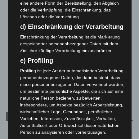
Hannover: Erste Tigermücken-Population in Niedersachsen
eine andere Form der Bereitstellung, den Abgleich
entdeckt
oder die Verknüpfung, die Einschränkung, das
7. August 2026
Löschen oder die Vernichtung.
d) Einschränkung der Verarbeitung
Brand im „Haus der Begegnung“ in Neuwarmbüchen schnell
eingedämmt
Einschränkung der Verarbeitung ist die Markierung
6. August 2026
gespeicherter personenbezogener Daten mit dem
Ziel, ihre künftige Verarbeitung einzuschränken.
Region Hannover: 21 neue Notfallsanitäter starten beim
Roten Kreuz
e) Profiling
5. August 2026
Profiling ist jede Art der automatisierten Verarbeitung
Mann läuft mit Hockeyschläger über A7 – Polizei sucht
personenbezogener Daten, die darin besteht, dass
Zeugen
diese personenbezogenen Daten verwendet werden,
5. August 2026
um bestimmte persönliche Aspekte, die sich auf eine
natürliche Person beziehen, zu bewerten,
insbesondere, um Aspekte bezüglich Arbeitsleistung,
wirtschaftlicher Lage, Gesundheit, persönlicher
Kategorien
Vorlieben, Interessen, Zuverlässigkeit, Verhalten,
Aufenthaltsort oder Ortswechsel dieser natürlichen
Blaulicht
2.799
Person zu analysieren oder vorherzusagen.