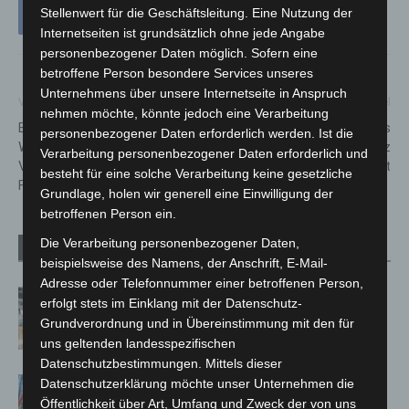
Stellenwert für die Geschäftsleitung. Eine Nutzung der
Internetseiten ist grundsätzlich ohne jede Angabe
personenbezogener Daten möglich. Sofern eine
betroffene Person besondere Services unseres
Unternehmens über unsere Internetseite in Anspruch
Vorheriger Artikel
Nächster Artikel
nehmen möchte, könnte jedoch eine Verarbeitung
Erneute Verlängerung der
Verstöße gegen das
personenbezogener Daten erforderlich werden. Ist die
Winterruhe – Corona-
Infektionsschutzgesetz
Verarbeitung personenbezogener Daten erforderlich und
Verordnung gültig bis zum 23.
konsequent geahndet
besteht für eine solche Verarbeitung keine gesetzliche
Februar 2022
Grundlage, holen wir generell eine Einwilligung der
betroffenen Person ein.
Die Verarbeitung personenbezogener Daten,
Verwandte Artikel
Mehr vom Autor
beispielsweise des Namens, der Anschrift, E-Mail-
Adresse oder Telefonnummer einer betroffenen Person,
Kunst trifft Weingenuss: Barbara-
erfolgt stets im Einklang mit der Datenschutz-
Susann Mehring zeigt ihre Werke im
Grundverordnung und in Übereinstimmung mit den für
Jacques’ Wein-Depot Isernhagen
uns geltenden landesspezifischen
Datenschutzbestimmungen. Mittels dieser
A2: Zweite Turbobaustelle startet
Datenschutzerklärung möchte unser Unternehmen die
zwischen Hannover-West und
Öffentlichkeit über Art, Umfang und Zweck der von uns