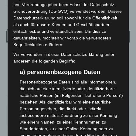
und Verordnungsgeber beim Erlass der Datenschutz-
Grundverordnung (DS-GVO) verwendet wurden. Unsere
Datenschutzerklärung soll sowohl für die Öffentlichkeit
als auch für unsere Kunden und Geschäftspartner
einfach lesbar und verständlich sein. Um dies zu
Wetter
gewährleisten, möchten wir vorab die verwendeten
Begrifflichkeiten erläutern.
LANGENHAGEN
Wir verwenden in dieser Datenschutzerklärung unter
anderem die folgenden Begriffe:
Überwiegend Bewölkt
°
24.5
a) personenbezogene Daten
°
C
23.5
Personenbezogene Daten sind alle Informationen,
°
22.2
die sich auf eine identifizierte oder identifizierbare
natürliche Person (im Folgenden "betroffene Person")
53%
1.3m/s
72%
beziehen. Als identifizierbar wird eine natürliche
Person angesehen, die direkt oder indirekt,
MO.
DI.
MI.
DO.
FR.
insbesondere mittels Zuordnung zu einer Kennung
27
°
25
°
26
°
30
°
34
°
wie einem Namen, zu einer Kennnummer, zu
Standortdaten, zu einer Online-Kennung oder zu
einem oder mehreren besonderen Merkmalen, die