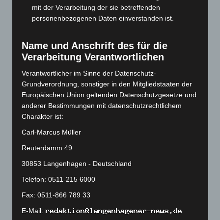
Oktober 2023
(114)
mit der Verarbeitung der sie betreffenden
personenbezogenen Daten einverstanden ist.
September 2023
(133)
August 2023
(134)
Name und Anschrift des für die
Juli 2023
(118)
Verarbeitung Verantwortlichen
Juni 2023
(142)
Verantwortlicher im Sinne der Datenschutz-
Mai 2023
(139)
Grundverordnung, sonstiger in den Mitgliedstaaten der
April 2023
(155)
Europäischen Union geltenden Datenschutzgesetze und
anderer Bestimmungen mit datenschutzrechtlichem
März 2023
(174)
Charakter ist:
Februar 2023
(154)
Carl-Marcus Müller
Januar 2023
(140)
Reuterdamm 49
Dezember 2022
(130)
30853 Langenhagen - Deutschland
November 2022
(167)
Telefon: 0511-215 6000
Oktober 2022
(166)
Fax: 0511-866 789 33
September 2022
(205)
E-Mail:
August 2022
(166)