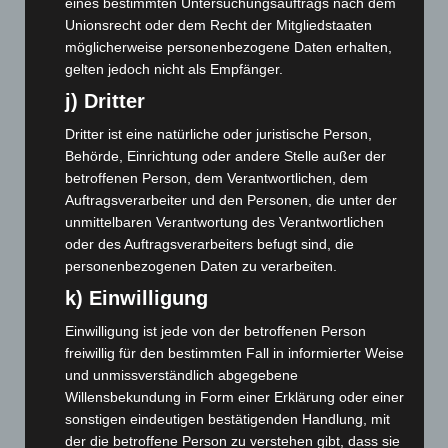
eines bestimmten Untersuchungsauftrags nach dem
Januar 2025
(88)
Unionsrecht oder dem Recht der Mitgliedstaaten
Dezember 2024
(89)
möglicherweise personenbezogene Daten erhalten,
November 2024
(94)
gelten jedoch nicht als Empfänger.
j) Dritter
Oktober 2024
(93)
September 2024
(112)
Dritter ist eine natürliche oder juristische Person,
Behörde, Einrichtung oder andere Stelle außer der
August 2024
(107)
betroffenen Person, dem Verantwortlichen, dem
Juli 2024
(89)
Auftragsverarbeiter und den Personen, die unter der
Juni 2024
(107)
unmittelbaren Verantwortung des Verantwortlichen
oder des Auftragsverarbeiters befugt sind, die
Mai 2024
(149)
personenbezogenen Daten zu verarbeiten.
April 2024
(102)
k) Einwilligung
März 2024
(103)
Einwilligung ist jede von der betroffenen Person
Februar 2024
(103)
freiwillig für den bestimmten Fall in informierter Weise
Januar 2024
(111)
und unmissverständlich abgegebene
Willensbekundung in Form einer Erklärung oder einer
Dezember 2023
(130)
sonstigen eindeutigen bestätigenden Handlung, mit
November 2023
(130)
der die betroffene Person zu verstehen gibt, dass sie