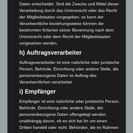
April 2026
(99)
Daten entscheidet. Sind die Zwecke und Mittel dieser
Verarbeitung durch das Unionsrecht oder das Recht
März 2026
(115)
der Mitgliedstaaten vorgegeben, so kann der
Februar 2026
(109)
Verantwortliche beziehungsweise können die
Januar 2026
(122)
bestimmten Kriterien seiner Benennung nach dem
Unionsrecht oder dem Recht der Mitgliedstaaten
Dezember 2025
(103)
vorgesehen werden.
November 2025
(114)
h) Auftragsverarbeiter
Oktober 2025
(112)
Auftragsverarbeiter ist eine natürliche oder juristische
September 2025
(93)
Person, Behörde, Einrichtung oder andere Stelle, die
August 2025
(90)
personenbezogene Daten im Auftrag des
Verantwortlichen verarbeitet.
Juli 2025
(90)
i) Empfänger
Juni 2025
(103)
Mai 2025
(112)
Empfänger ist eine natürliche oder juristische Person,
Behörde, Einrichtung oder andere Stelle, der
April 2025
(88)
personenbezogene Daten offengelegt werden,
März 2025
(111)
unabhängig davon, ob es sich bei ihr um einen
Februar 2025
(96)
Dritten handelt oder nicht. Behörden, die im Rahmen