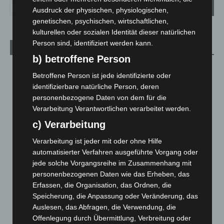
Ausdruck der physischen, physiologischen,
genetischen, psychischen, wirtschaftlichen,
kulturellen oder sozialen Identität dieser natürlichen
Person sind, identifiziert werden kann.
Aktuelle Beiträge
b) betroffene Person
M’era Luna 2026: 25.000 Fans feiern in Hildesheim
Betroffene Person ist jede identifizierte oder
10. August 2026
identifizierbare natürliche Person, deren
personenbezogene Daten von dem für die
Kunst trifft Weingenuss: Barbara-Susann Mehring zeigt ihre
Verarbeitung Verantwortlichen verarbeitet werden.
Werke im Jacques’ Wein-Depot Isernhagen
8. August 2026
c) Verarbeitung
Verarbeitung ist jeder mit oder ohne Hilfe
A2: Zweite Turbobaustelle startet zwischen Hannover-West
und Bothfeld
automatisierter Verfahren ausgeführte Vorgang oder
jede solche Vorgangsreihe im Zusammenhang mit
8. August 2026
personenbezogenen Daten wie das Erheben, das
Niedersachsen: Feuerwehrkräfte kehren nach
Erfassen, die Organisation, das Ordnen, die
Waldbrandeinsatz aus Spanien zurück
Speicherung, die Anpassung oder Veränderung, das
7. August 2026
Auslesen, das Abfragen, die Verwendung, die
Offenlegung durch Übermittlung, Verbreitung oder