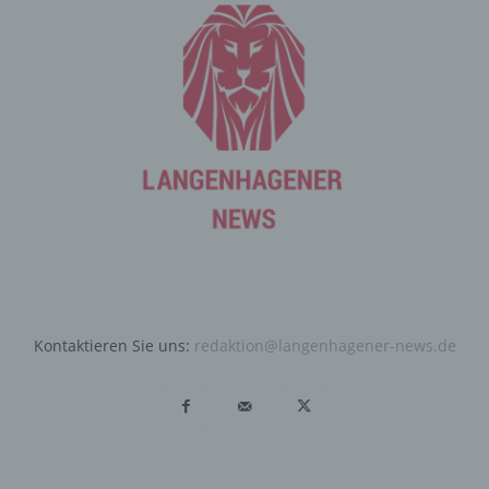
durch unsere Internetseite jederzeit mittels einer
entsprechenden Einstellung des genutzten
Internetbrowsers verhindern und damit der Setzung von
Cookies dauerhaft widersprechen. Ferner können
bereits gesetzte Cookies jederzeit über einen
Internetbrowser oder andere Softwareprogramme
gelöscht werden. Dies ist in allen gängigen
Internetbrowsern möglich. Deaktiviert die betroffene
Person die Setzung von Cookies in dem genutzten
Internetbrowser, sind unter Umständen nicht alle
Funktionen unserer Internetseite vollumfänglich nutzbar.
Erfassung von allgemeinen Daten
und Informationen
Kontaktieren Sie uns:
redaktion@langenhagener-news.de
Die Internetseite erfasst mit jedem Aufruf der
Internetseite durch eine betroffene Person oder ein
automatisiertes System eine Reihe von allgemeinen
Daten und Informationen. Diese allgemeinen Daten und
Informationen werden in den Logfiles des Servers
gespeichert. Erfasst werden können die (1) verwendeten