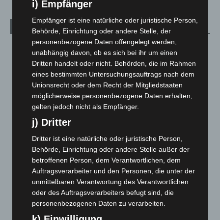
i) Empfänger
Empfänger ist eine natürliche oder juristische Person,
Archiv
Behörde, Einrichtung oder andere Stelle, der
personenbezogene Daten offengelegt werden,
August 2026
(9)
unabhängig davon, ob es sich bei ihr um einen
Juli 2026
(73)
Dritten handelt oder nicht. Behörden, die im Rahmen
eines bestimmten Untersuchungsauftrags nach dem
Juni 2026
(139)
Unionsrecht oder dem Recht der Mitgliedstaaten
Mai 2026
(99)
möglicherweise personenbezogene Daten erhalten,
April 2026
(99)
gelten jedoch nicht als Empfänger.
März 2026
(115)
j) Dritter
Februar 2026
(109)
Dritter ist eine natürliche oder juristische Person,
Behörde, Einrichtung oder andere Stelle außer der
Januar 2026
(122)
betroffenen Person, dem Verantwortlichen, dem
Dezember 2025
(103)
Auftragsverarbeiter und den Personen, die unter der
November 2025
(114)
unmittelbaren Verantwortung des Verantwortlichen
oder des Auftragsverarbeiters befugt sind, die
Oktober 2025
(112)
personenbezogenen Daten zu verarbeiten.
September 2025
(93)
k) Einwilligung