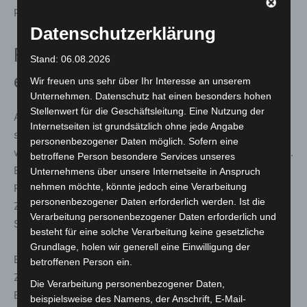
Prozent weiterhin eine untergeordnete Rolle.
Datenschutzerklärung
Feuerwehr und Rettungsdienste
Stand: 06.08.2026
ebenfalls betroffen
Wir freuen uns sehr über Ihr Interesse an unserem
Unternehmen. Datenschutz hat einen besonders hohen
Stellenwert für die Geschäftsleitung. Eine Nutzung der
Auch Einsatzkräfte von Feuerwehr und Rettungsdiensten
Internetseiten ist grundsätzlich ohne jede Angabe
sind weiterhin Ziel von Gewalt. Bei der Feuerwehr
personenbezogener Daten möglich. Sofern eine
wurden 683 Fälle mit 1.012 betroffenen Personen erfasst.
betroffene Person besondere Services unseres
Bei sonstigen Rettungskräften, darunter vor allem
Unternehmens über unsere Internetseite in Anspruch
nehmen möchte, könnte jedoch eine Verarbeitung
Rettungsdienste und das Technische Hilfswerk, lag die
personenbezogener Daten erforderlich werden. Ist die
Zahl der Opfer bei 2.916 und damit auf dem höchsten
Verarbeitung personenbezogener Daten erforderlich und
Stand seit 2018.
besteht für eine solche Verarbeitung keine gesetzliche
Grundlage, holen wir generell eine Einwilligung der
Bundesinnenminister Alexander Dobrindt sieht in den
betroffenen Person ein.
Zahlen ein deutliches Warnsignal. Gewalt gegen
Die Verarbeitung personenbezogener Daten,
Einsatzkräfte dürfe nicht zur Normalität werden. Die
beispielsweise des Namens, der Anschrift, E-Mail-