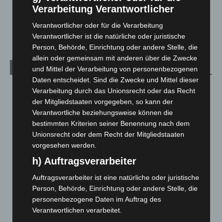
Schwarz Digits und Zscaler starten souveräne Cloud-
Verarbeitung Verantwortlicher
Sicherheitsplattform für Europa
Verantwortlicher oder für die Verarbeitung
2. August 2026
Verantwortlicher ist die natürliche oder juristische
Person, Behörde, Einrichtung oder andere Stelle, die
allein oder gemeinsam mit anderen über die Zwecke
Kategorien
und Mittel der Verarbeitung von personenbezogenen
Daten entscheidet. Sind die Zwecke und Mittel dieser
Blaulicht
2.797
Verarbeitung durch das Unionsrecht oder das Recht
der Mitgliedstaaten vorgegeben, so kann der
Corona-News
712
Verantwortliche beziehungsweise können die
Hannover und Region
5.034
bestimmten Kriterien seiner Benennung nach dem
Langenhagen und Ortsteile
3.249
Unionsrecht oder dem Recht der Mitgliedstaaten
vorgesehen werden.
Leserbriefe
1
h) Auftragsverarbeiter
Menschen
2
Über uns
1
Auftragsverarbeiter ist eine natürliche oder juristische
Person, Behörde, Einrichtung oder andere Stelle, die
Veranstaltungen
1.887
personenbezogene Daten im Auftrag des
Welt
1.269
Verantwortlichen verarbeitet.