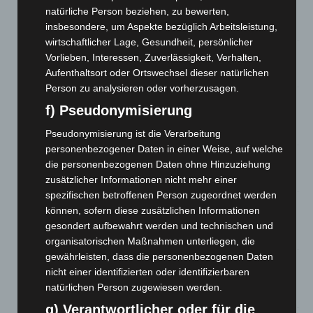
Zeugen
natürliche Person beziehen, zu bewerten,
5. August 2026
insbesondere, um Aspekte bezüglich Arbeitsleistung,
wirtschaftlicher Lage, Gesundheit, persönlicher
Celle: Mensch stirbt bei Bagger-Unfall auf Baustelle
Vorlieben, Interessen, Zuverlässigkeit, Verhalten,
5. August 2026
Aufenthaltsort oder Ortswechsel dieser natürlichen
Person zu analysieren oder vorherzusagen.
Gasleitung bei McDonald’s-Umbau in Langenhagen
f) Pseudonymisierung
beschädigt
5. August 2026
Pseudonymisierung ist die Verarbeitung
personenbezogener Daten in einer Weise, auf welche
Anklage nach Abschaltung von „Archetyp Market“ erhoben
die personenbezogenen Daten ohne Hinzuziehung
3. August 2026
zusätzlicher Informationen nicht mehr einer
spezifischen betroffenen Person zugeordnet werden
Hannover: Polizei stoppt 166 Trunkenheitsfahrten bei
können, sofern diese zusätzlichen Informationen
Großkontrolle
gesondert aufbewahrt werden und technischen und
2. August 2026
organisatorischen Maßnahmen unterliegen, die
gewährleisten, dass die personenbezogenen Daten
Hannover Klassik Open Air 2026: Französische Oper im
nicht einer identifizierten oder identifizierbaren
Maschpark
natürlichen Person zugewiesen werden.
2. August 2026
g) Verantwortlicher oder für die