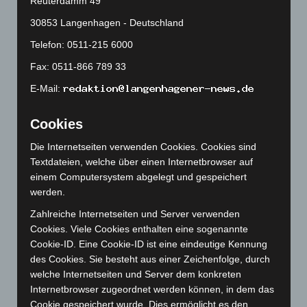
Reuterdamm 49
Mai 2024
(149)
30853 Langenhagen - Deutschland
April 2024
(102)
Telefon: 0511-215 6000
März 2024
(103)
Fax: 0511-866 789 33
Februar 2024
(103)
E-Mail:
Januar 2024
(111)
Dezember 2023
(130)
Cookies
November 2023
(130)
Die Internetseiten verwenden Cookies. Cookies sind
Oktober 2023
(114)
Textdateien, welche über einen Internetbrowser auf
September 2023
(133)
einem Computersystem abgelegt und gespeichert
August 2023
(134)
werden.
Juli 2023
(118)
Zahlreiche Internetseiten und Server verwenden
Cookies. Viele Cookies enthalten eine sogenannte
Juni 2023
(142)
Cookie-ID. Eine Cookie-ID ist eine eindeutige Kennung
Mai 2023
(139)
des Cookies. Sie besteht aus einer Zeichenfolge, durch
April 2023
(155)
welche Internetseiten und Server dem konkreten
Internetbrowser zugeordnet werden können, in dem das
März 2023
(174)
Cookie gespeichert wurde. Dies ermöglicht es den