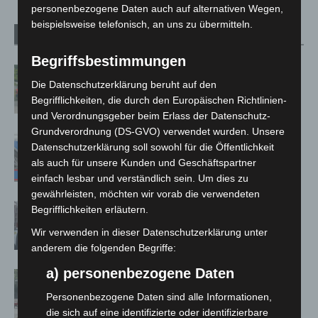
personenbezogene Daten auch auf alternativen Wegen,
beispielsweise telefonisch, an uns zu übermitteln.
Verwandte Artikel
Mehr vom Autor
Begriffsbestimmungen
Region Hannover: 21 neue
Die Datenschutzerklärung beruht auf den
Notfallsanitäter starten beim Roten
Begrifflichkeiten, die durch den Europäischen Richtlinien-
Kreuz
und Verordnungsgeber beim Erlass der Datenschutz-
Grundverordnung (DS-GVO) verwendet wurden. Unsere
Mann läuft mit Hockeyschläger über
Datenschutzerklärung soll sowohl für die Öffentlichkeit
A7 – Polizei sucht Zeugen
als auch für unsere Kunden und Geschäftspartner
einfach lesbar und verständlich sein. Um dies zu
gewährleisten, möchten wir vorab die verwendeten
Celle: Mensch stirbt bei Bagger-Unfall
Begrifflichkeiten erläutern.
auf Baustelle
Wir verwenden in dieser Datenschutzerklärung unter
anderem die folgenden Begriffe:
a) personenbezogene Daten
Gasleitung bei McDonald’s-Umbau in
Langenhagen beschädigt
Personenbezogene Daten sind alle Informationen,
die sich auf eine identifizierte oder identifizierbare