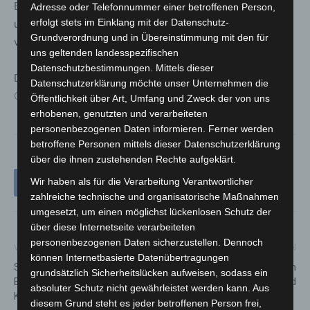
Bundesregierung plant daher gesetzliche Maßnahmen,
Adresse oder Telefonnummer einer betroffenen Person,
erfolgt stets im Einklang mit der Datenschutz-
um Einsatzkräfte besser zu schützen, Strafen zu
Grundverordnung und in Übereinstimmung mit den für
verschärfen und Verfahren zu beschleunigen.
uns geltenden landesspezifischen
Datenschutzbestimmungen. Mittels dieser
Das Bundeslagebild finden Sie hier:
www.bka.de/BLB-
Datenschutzerklärung möchte unser Unternehmen die
Gewalt-gg-Polizei2024
Öffentlichkeit über Art, Umfang und Zweck der von uns
erhobenen, genutzten und verarbeiteten
personenbezogenen Daten informieren. Ferner werden
betroffene Personen mittels dieser Datenschutzerklärung
über die ihnen zustehenden Rechte aufgeklärt.
Wir haben als für die Verarbeitung Verantwortlicher
zahlreiche technische und organisatorische Maßnahmen
umgesetzt, um einen möglichst lückenlosen Schutz der
über diese Internetseite verarbeiteten
personenbezogenen Daten sicherzustellen. Dennoch
Vorheriger Artikel
Nächster Artikel
können Internetbasierte Datenübertragungen
Stadtbahnunfall in Hannover-
Offener-Wünsche-Freitag im
grundsätzlich Sicherheitslücken aufweisen, sodass ein
Bemerode: Drei Verletzte nach
Haus der Jugend
absoluter Schutz nicht gewährleistet werden kann. Aus
Kollision mit PKW
diesem Grund steht es jeder betroffenen Person frei,