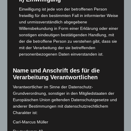
August 2025
(90)
Einwilligung ist jede von der betroffenen Person
Juli 2025
(90)
freiwillig für den bestimmten Fall in informierter Weise
Juni 2025
(103)
und unmissverständlich abgegebene
Willensbekundung in Form einer Erklärung oder einer
Mai 2025
(112)
sonstigen eindeutigen bestätigenden Handlung, mit
April 2025
(88)
der die betroffene Person zu verstehen gibt, dass sie
März 2025
(111)
mit der Verarbeitung der sie betreffenden
personenbezogenen Daten einverstanden ist.
Februar 2025
(96)
Januar 2025
(88)
Name und Anschrift des für die
Dezember 2024
(89)
Verarbeitung Verantwortlichen
November 2024
(94)
Verantwortlicher im Sinne der Datenschutz-
Oktober 2024
(93)
Grundverordnung, sonstiger in den Mitgliedstaaten der
September 2024
(112)
Europäischen Union geltenden Datenschutzgesetze und
anderer Bestimmungen mit datenschutzrechtlichem
August 2024
(107)
Charakter ist:
Juli 2024
(89)
Carl-Marcus Müller
Juni 2024
(107)