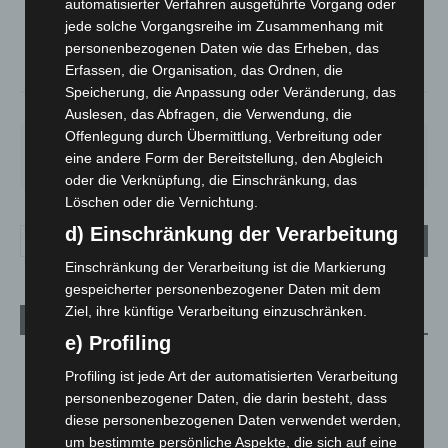
automatisierter Verfahren ausgeführte Vorgang oder
°
24.1
°
C
22.9
jede solche Vorgangsreihe im Zusammenhang mit
personenbezogenen Daten wie das Erheben, das
°
22.8
Erfassen, die Organisation, das Ordnen, die
Speicherung, die Anpassung oder Veränderung, das
37%
5.4m/s
29%
Auslesen, das Abfragen, die Verwendung, die
Offenlegung durch Übermittlung, Verbreitung oder
DO.
FR.
SA.
SO.
MO.
eine andere Form der Bereitstellung, den Abgleich
28
°
25
°
27
°
32
°
35
°
oder die Verknüpfung, die Einschränkung, das
Löschen oder die Vernichtung.
d) Einschränkung der Verarbeitung
Einschränkung der Verarbeitung ist die Markierung
gespeicherter personenbezogener Daten mit dem
Ziel, ihre künftige Verarbeitung einzuschränken.
Aktuelle Beiträge
e) Profiling
Region Hannover: 21 neue Notfallsanitäter starten beim
Profiling ist jede Art der automatisierten Verarbeitung
Roten Kreuz
personenbezogener Daten, die darin besteht, dass
5. August 2026
diese personenbezogenen Daten verwendet werden,
Mann läuft mit Hockeyschläger über A7 – Polizei sucht
um bestimmte persönliche Aspekte, die sich auf eine