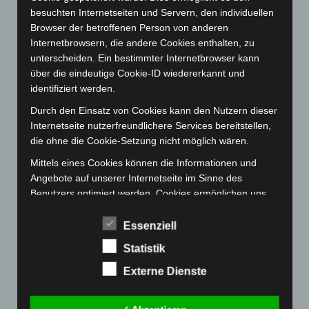
Februar 2023
(154)
besuchten Internetseiten und Servern, den individuellen
Browser der betroffenen Person von anderen
Januar 2023
(140)
Internetbrowsern, die andere Cookies enthalten, zu
Dezember 2022
(130)
unterscheiden. Ein bestimmter Internetbrowser kann
November 2022
(167)
über die eindeutige Cookie-ID wiedererkannt und
identifiziert werden.
Oktober 2022
(166)
Durch den Einsatz von Cookies kann den Nutzern dieser
September 2022
(205)
Internetseite nutzerfreundlichere Services bereitstellen,
August 2022
(166)
die ohne die Cookie-Setzung nicht möglich wären.
Juli 2022
(133)
Mittels eines Cookies können die Informationen und
Juni 2022
(167)
Angebote auf unserer Internetseite im Sinne des
Benutzers optimiert werden. Cookies ermöglichen uns,
Mai 2022
(177)
wie bereits erwähnt, die Benutzer unserer Internetseite
April 2022
(198)
wiederzuerkennen. Zweck dieser Wiedererkennung ist
Essenziell
März 2022
(221)
es, den Nutzern die Verwendung unserer Internetseite
Statistik
zu erleichtern. Der Benutzer einer Internetseite, die
Februar 2022
(189)
Cookies verwendet, muss beispielsweise nicht bei jedem
Externe Dienste
Januar 2022
(190)
Besuch der Internetseite erneut seine Zugangsdaten
Dezember 2021
(204)
eingeben, weil dies von der Internetseite und dem auf