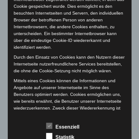
Cookie gespeichert wurde. Dies ermöglicht es den
Mai 2023
(139)
besuchten Internetseiten und Servern, den individuellen
April 2023
(155)
Browser der betroffenen Person von anderen
Internetbrowsern, die andere Cookies enthalten, zu
März 2023
(174)
unterscheiden. Ein bestimmter Internetbrowser kann
Februar 2023
(154)
über die eindeutige Cookie-ID wiedererkannt und
Januar 2023
(140)
identifiziert werden.
Dezember 2022
(130)
Durch den Einsatz von Cookies kann den Nutzern dieser
Internetseite nutzerfreundlichere Services bereitstellen,
November 2022
(167)
die ohne die Cookie-Setzung nicht möglich wären.
Oktober 2022
(166)
Mittels eines Cookies können die Informationen und
September 2022
(205)
Angebote auf unserer Internetseite im Sinne des
August 2022
(166)
Benutzers optimiert werden. Cookies ermöglichen uns,
wie bereits erwähnt, die Benutzer unserer Internetseite
Juli 2022
(133)
wiederzuerkennen. Zweck dieser Wiedererkennung ist
Juni 2022
(167)
es, den Nutzern die Verwendung unserer Internetseite
Mai 2022
(177)
zu erleichtern. Der Benutzer einer Internetseite, die
Essenziell
Cookies verwendet, muss beispielsweise nicht bei jedem
April 2022
(198)
Besuch der Internetseite erneut seine Zugangsdaten
Statistik