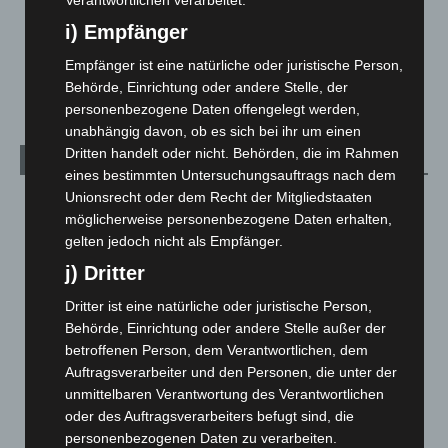
Über uns
1
i) Empfänger
Veranstaltungen
1.887
Empfänger ist eine natürliche oder juristische Person,
Welt
1.270
Behörde, Einrichtung oder andere Stelle, der
personenbezogene Daten offengelegt werden,
unabhängig davon, ob es sich bei ihr um einen
Dritten handelt oder nicht. Behörden, die im Rahmen
Archiv
eines bestimmten Untersuchungsauftrags nach dem
Unionsrecht oder dem Recht der Mitgliedstaaten
August 2026
(12)
möglicherweise personenbezogene Daten erhalten,
Juli 2026
(73)
gelten jedoch nicht als Empfänger.
Juni 2026
(139)
j) Dritter
Mai 2026
(99)
Dritter ist eine natürliche oder juristische Person,
April 2026
(99)
Behörde, Einrichtung oder andere Stelle außer der
betroffenen Person, dem Verantwortlichen, dem
März 2026
(115)
Auftragsverarbeiter und den Personen, die unter der
Februar 2026
(109)
unmittelbaren Verantwortung des Verantwortlichen
Januar 2026
(122)
oder des Auftragsverarbeiters befugt sind, die
personenbezogenen Daten zu verarbeiten.
Dezember 2025
(103)