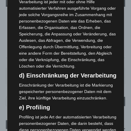
Verarbeitung ist jeder mit oder ohne Hilfe
automatisierter Verfahren ausgeführte Vorgang oder
jede solche Vorgangsreihe im Zusammenhang mit
LANGENHAGEN
personenbezogenen Daten wie das Erheben, das
Bedeckt
Erfassen, die Organisation, das Ordnen, die
°
Speicherung, die Anpassung oder Veränderung, das
19.5
°
C
19.1
Auslesen, das Abfragen, die Verwendung, die
°
Offenlegung durch Übermittlung, Verbreitung oder
17.7
eine andere Form der Bereitstellung, den Abgleich
oder die Verknüpfung, die Einschränkung, das
64%
1.6m/s
100%
Löschen oder die Vernichtung.
FR.
SA.
SO.
MO.
DI.
d) Einschränkung der Verarbeitung
19
°
27
°
33
°
28
°
22
°
Einschränkung der Verarbeitung ist die Markierung
gespeicherter personenbezogener Daten mit dem
Ziel, ihre künftige Verarbeitung einzuschränken.
e) Profiling
Profiling ist jede Art der automatisierten Verarbeitung
personenbezogener Daten, die darin besteht, dass
Aktuelle Beiträge
diese personenbezogenen Daten verwendet werden,