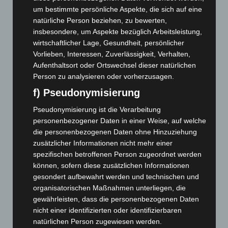
Niedersachsen: Feuerwehrkräfte kehren nach
um bestimmte persönliche Aspekte, die sich auf eine
Waldbrandeinsatz aus Spanien zurück
natürliche Person beziehen, zu bewerten,
7. August 2026
insbesondere, um Aspekte bezüglich Arbeitsleistung,
wirtschaftlicher Lage, Gesundheit, persönlicher
Hannover: Erste Tigermücken-Population in Niedersachsen
Vorlieben, Interessen, Zuverlässigkeit, Verhalten,
entdeckt
Aufenthaltsort oder Ortswechsel dieser natürlichen
7. August 2026
Person zu analysieren oder vorherzusagen.
f) Pseudonymisierung
Brand im „Haus der Begegnung“ in Neuwarmbüchen schnell
eingedämmt
Pseudonymisierung ist die Verarbeitung
6. August 2026
personenbezogener Daten in einer Weise, auf welche
die personenbezogenen Daten ohne Hinzuziehung
Region Hannover: 21 neue Notfallsanitäter starten beim
zusätzlicher Informationen nicht mehr einer
Roten Kreuz
spezifischen betroffenen Person zugeordnet werden
5. August 2026
können, sofern diese zusätzlichen Informationen
gesondert aufbewahrt werden und technischen und
Mann läuft mit Hockeyschläger über A7 – Polizei sucht
organisatorischen Maßnahmen unterliegen, die
Zeugen
gewährleisten, dass die personenbezogenen Daten
5. August 2026
nicht einer identifizierten oder identifizierbaren
natürlichen Person zugewiesen werden.
Celle: Mensch stirbt bei Bagger-Unfall auf Baustelle