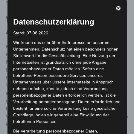
Afrika.
Wiederansiedlungsprojekte in
Datenschutzerklärung
Afrika
Stand: 07.08.2026
Wir freuen uns sehr über Ihr Interesse an unserem
Europäische Zoos leisten einen wichtigen Beitrag für die
Unternehmen. Datenschutz hat einen besonders hohen
Regeneration der wildlebenden Population: 2019 wurden
Stellenwert für die Geschäftsleitung. Eine Nutzung der
fünf Tiere aus dem Europäischen
Internetseiten ist grundsätzlich ohne jede Angabe
personenbezogener Daten möglich. Sofern eine
Erhaltungszuchtprogramm (EEP) in den Akagera National
betroffene Person besondere Services unseres
Park in Ruanda gebracht. Damit wurde die genetische
Unternehmens über unsere Internetseite in Anspruch
Vielfalt der dortigen Nashornpopulation erweitert – ein
nehmen möchte, könnte jedoch eine Verarbeitung
entscheidender Faktor für ihre Anpassungsfähigkeit
personenbezogener Daten erforderlich werden. Ist die
gegenüber Umweltveränderungen und somit für ihre
Verarbeitung personenbezogener Daten erforderlich und
besteht für eine solche Verarbeitung keine gesetzliche
langfristige Überlebensfähigkeit. Weitere
Grundlage, holen wir generell eine Einwilligung der
Wiederansiedlungen zur Unterstützung der wildlebenden
betroffenen Person ein.
Populationen sind geplant.
Die Verarbeitung personenbezogener Daten,