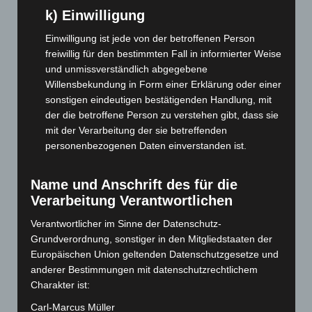
k) Einwilligung
November 2025
(114)
Oktober 2025
(112)
Einwilligung ist jede von der betroffenen Person
freiwillig für den bestimmten Fall in informierter Weise
September 2025
(93)
und unmissverständlich abgegebene
August 2025
(90)
Willensbekundung in Form einer Erklärung oder einer
sonstigen eindeutigen bestätigenden Handlung, mit
Juli 2025
(90)
der die betroffene Person zu verstehen gibt, dass sie
Juni 2025
(103)
mit der Verarbeitung der sie betreffenden
Mai 2025
(112)
personenbezogenen Daten einverstanden ist.
April 2025
(88)
Name und Anschrift des für die
März 2025
(111)
Verarbeitung Verantwortlichen
Februar 2025
(96)
Verantwortlicher im Sinne der Datenschutz-
Januar 2025
(88)
Grundverordnung, sonstiger in den Mitgliedstaaten der
Dezember 2024
(89)
Europäischen Union geltenden Datenschutzgesetze und
November 2024
(94)
anderer Bestimmungen mit datenschutzrechtlichem
Charakter ist:
Oktober 2024
(93)
Carl-Marcus Müller
September 2024
(112)