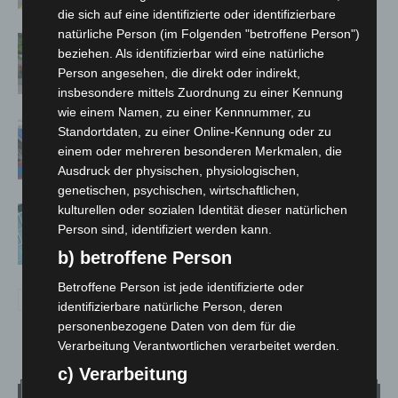
die sich auf eine identifizierte oder identifizierbare
natürliche Person (im Folgenden "betroffene Person")
Region Hannover: 21 neue
beziehen. Als identifizierbar wird eine natürliche
Notfallsanitäter starten beim Roten
Person angesehen, die direkt oder indirekt,
Kreuz
insbesondere mittels Zuordnung zu einer Kennung
wie einem Namen, zu einer Kennnummer, zu
Mann läuft mit Hockeyschläger über
Standortdaten, zu einer Online-Kennung oder zu
A7 – Polizei sucht Zeugen
einem oder mehreren besonderen Merkmalen, die
Ausdruck der physischen, physiologischen,
genetischen, psychischen, wirtschaftlichen,
kulturellen oder sozialen Identität dieser natürlichen
Anklage nach Abschaltung von
Person sind, identifiziert werden kann.
„Archetyp Market“ erhoben
b) betroffene Person
Betroffene Person ist jede identifizierte oder
identifizierbare natürliche Person, deren
personenbezogene Daten von dem für die
Verarbeitung Verantwortlichen verarbeitet werden.
c) Verarbeitung
Wetter