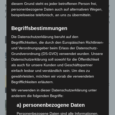
diesem Grund steht es jeder betroffenen Person frei,
Neue Staffel „Seelöwe & Co.“:
Johanniter fordern mehr
personenbezogene Daten auch auf alternativen Wegen,
NDR startet ab 8. Dezember
Unterstützung: Ehrenamt
beispielsweise telefonisch, an uns zu übermitteln.
mit 13 frischen Folgen
braucht starke
Rahmenbedingungen
Begriffsbestimmungen
Die Datenschutzerklärung beruht auf den
Verwandte Artikel
Mehr vom Autor
Begrifflichkeiten, die durch den Europäischen Richtlinien-
und Verordnungsgeber beim Erlass der Datenschutz-
Niedersachsen: Feuerwehrkräfte
Grundverordnung (DS-GVO) verwendet wurden. Unsere
kehren nach Waldbrandeinsatz aus
Datenschutzerklärung soll sowohl für die Öffentlichkeit
Spanien zurück
als auch für unsere Kunden und Geschäftspartner
einfach lesbar und verständlich sein. Um dies zu
gewährleisten, möchten wir vorab die verwendeten
Hannover: Erste Tigermücken-
Begrifflichkeiten erläutern.
Population in Niedersachsen entdeckt
Wir verwenden in dieser Datenschutzerklärung unter
anderem die folgenden Begriffe:
Brand im „Haus der Begegnung“ in
a) personenbezogene Daten
Neuwarmbüchen schnell eingedämmt
Personenbezogene Daten sind alle Informationen,