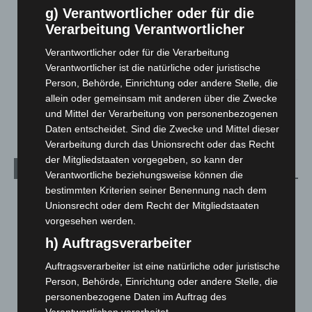
5. August 2026
g) Verantwortlicher oder für die
Verarbeitung Verantwortlicher
Gasleitung bei McDonald’s-Umbau in Langenhagen
beschädigt
Verantwortlicher oder für die Verarbeitung
5. August 2026
Verantwortlicher ist die natürliche oder juristische
Person, Behörde, Einrichtung oder andere Stelle, die
Anklage nach Abschaltung von „Archetyp Market“ erhoben
allein oder gemeinsam mit anderen über die Zwecke
3. August 2026
und Mittel der Verarbeitung von personenbezogenen
Daten entscheidet. Sind die Zwecke und Mittel dieser
Verarbeitung durch das Unionsrecht oder das Recht
der Mitgliedstaaten vorgegeben, so kann der
Kategorien
Verantwortliche beziehungsweise können die
bestimmten Kriterien seiner Benennung nach dem
Blaulicht
2.799
Unionsrecht oder dem Recht der Mitgliedstaaten
Corona-News
712
vorgesehen werden.
Hannover und Region
5.037
h) Auftragsverarbeiter
Langenhagen und Ortsteile
3.250
Auftragsverarbeiter ist eine natürliche oder juristische
Person, Behörde, Einrichtung oder andere Stelle, die
Leserbriefe
1
personenbezogene Daten im Auftrag des
Menschen
2
Verantwortlichen verarbeitet.