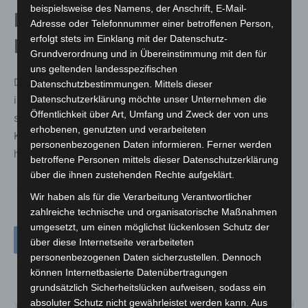
beispielsweise des Namens, der Anschrift, E-Mail-
Engagement des Erlebnis-Zoos
Adresse oder Telefonnummer einer betroffenen Person,
erfolgt stets im Einklang mit der Datenschutz-
Hannover
Grundverordnung und in Übereinstimmung mit den für
uns geltenden landesspezifischen
Der Erlebnis-Zoo Hannover setzt sich seit Jahren
Datenschutzbestimmungen. Mittels dieser
Datenschutzerklärung möchte unser Unternehmen die
intensiv für den Schutz der Spitzmaulnashörner ein –
Öffentlichkeit über Art, Umfang und Zweck der von uns
sowohl im Zoo als auch im natürlichen Lebensraum in
erhobenen, genutzten und verarbeiteten
Kenia. Weitere Informationen unter zoo-
personenbezogenen Daten informieren. Ferner werden
hannover.de/save-the-rhino
betroffene Personen mittels dieser Datenschutzerklärung
über die ihnen zustehenden Rechte aufgeklärt.
Wir haben als für die Verarbeitung Verantwortlicher
zahlreiche technische und organisatorische Maßnahmen
umgesetzt, um einen möglichst lückenlosen Schutz der
über diese Internetseite verarbeiteten
personenbezogenen Daten sicherzustellen. Dennoch
können Internetbasierte Datenübertragungen
grundsätzlich Sicherheitslücken aufweisen, sodass ein
absoluter Schutz nicht gewährleistet werden kann. Aus
Vorheriger Artikel
Nächster Artikel