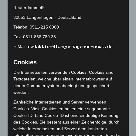
Reuterdamm 49
August 2024
(107)
Juli 2024
(89)
30853 Langenhagen - Deutschland
Juni 2024
(107)
Telefon: 0511-215 6000
Mai 2024
(149)
Fax: 0511-866 789 33
April 2024
(102)
E-Mail:
März 2024
(103)
Cookies
Februar 2024
(103)
Januar 2024
(111)
Die Internetseiten verwenden Cookies. Cookies sind
Textdateien, welche über einen Internetbrowser auf
Dezember 2023
(130)
einem Computersystem abgelegt und gespeichert
November 2023
(130)
werden.
Oktober 2023
(114)
Zahlreiche Internetseiten und Server verwenden
September 2023
(133)
Cookies. Viele Cookies enthalten eine sogenannte
Cookie-ID. Eine Cookie-ID ist eine eindeutige Kennung
August 2023
(134)
des Cookies. Sie besteht aus einer Zeichenfolge, durch
Juli 2023
(118)
welche Internetseiten und Server dem konkreten
Internetbrowser zugeordnet werden können, in dem das
Juni 2023
(142)