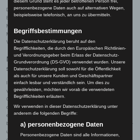
diesem Grund steht es jeder betroffenen Person frei,
personenbezogene Daten auch auf alternativen Wegen,
Durch die neue Satzung gehören DFV-Präsident, THW-
beispielsweise telefonisch, an uns zu übermitteln.
Bundesvereinigung und die Stadt Fulda als „geborene
Mitglieder“ dauerhaft dem Vorstand an. Damit erhält das
Begriffsbestimmungen
Museum langfristig eine solide institutionelle
Die Datenschutzerklärung beruht auf den
Verankerung.
Begrifflichkeiten, die durch den Europäischen Richtlinien-
und Verordnungsgeber beim Erlass der Datenschutz-
Museumskonzept vereint Selbsthilfe und
Grundverordnung (DS-GVO) verwendet wurden. Unsere
staatlichen Bevölkerungsschutz
Datenschutzerklärung soll sowohl für die Öffentlichkeit
als auch für unsere Kunden und Geschäftspartner
In der geplanten Dauerausstellung wird die Entwicklung
einfach lesbar und verständlich sein. Um dies zu
gewährleisten, möchten wir vorab die verwendeten
von Feuerwehren und THW in eine übergeordnete
Begrifflichkeiten erläutern.
Geschichte eingebettet: die jahrhundertelange Suche
Wir verwenden in dieser Datenschutzerklärung unter
der Gesellschaft nach Sicherheit. Das Konzept bringt
anderem die folgenden Begriffe:
erstmals bürgerschaftliche Selbstorganisation – wie sie
besonders in den Freiwilligen Feuerwehren gelebt wird –
a) personenbezogene Daten
und das staatliche Schutzversprechen, repräsentiert
Personenbezogene Daten sind alle Informationen,
durch das THW, in einer gemeinsamen Darstellung