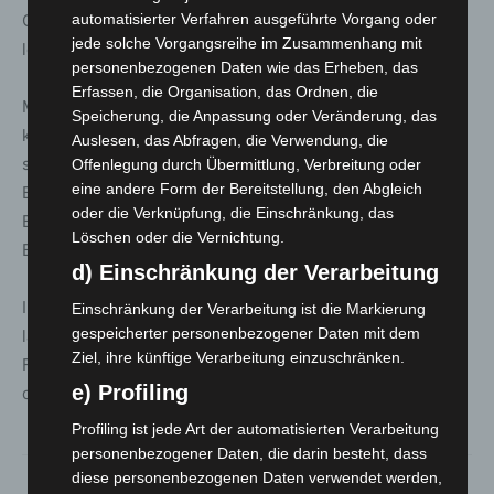
automatisierter Verfahren ausgeführte Vorgang oder
Grundlage für eine zeitgemäße Museumsgestaltung
jede solche Vorgangsreihe im Zusammenhang mit
legen.
personenbezogenen Daten wie das Erheben, das
Erfassen, die Organisation, das Ordnen, die
Museumsleiter Bernd Müller-Strauß betont, dass der
Speicherung, die Anpassung oder Veränderung, das
kooperative Geist des Ehrenamtes nun auch im Museum
Auslesen, das Abfragen, die Verwendung, die
sichtbar werde. Auch politische Unterstützer wie Michael
Offenlegung durch Übermittlung, Verbreitung oder
eine andere Form der Bereitstellung, den Abgleich
Brand MdB und Thomas Hering MdL würdigten die
oder die Verknüpfung, die Einschränkung, das
Bedeutung des Vorhabens für Fulda und für den
Löschen oder die Vernichtung.
Bevölkerungsschutz in Deutschland.
d) Einschränkung der Verarbeitung
Im Zuge der Mitgliederversammlung wurden zudem die
Einschränkung der Verarbeitung ist die Markierung
gespeicherter personenbezogener Daten mit dem
langjährigen Vorstandsmitglieder Arno Vetter und Günter
Ziel, ihre künftige Verarbeitung einzuschränken.
Fenchel verabschiedet. Vertreter von DFV und THW
e) Profiling
dankten beiden für ihr jahrzehntelanges Engagement.
Profiling ist jede Art der automatisierten Verarbeitung
personenbezogener Daten, die darin besteht, dass
diese personenbezogenen Daten verwendet werden,