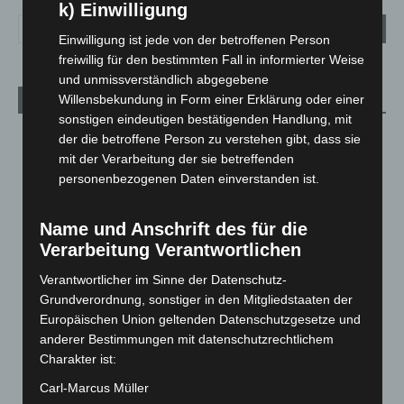
k) Einwilligung
Einwilligung ist jede von der betroffenen Person
freiwillig für den bestimmten Fall in informierter Weise
und unmissverständlich abgegebene
Willensbekundung in Form einer Erklärung oder einer
Aktuelle Beiträge
sonstigen eindeutigen bestätigenden Handlung, mit
Kunst trifft Weingenuss: Barbara-Susann Mehring zeigt ihre
der die betroffene Person zu verstehen gibt, dass sie
Werke im Jacques’ Wein-Depot Isernhagen
mit der Verarbeitung der sie betreffenden
8. August 2026
personenbezogenen Daten einverstanden ist.
A2: Zweite Turbobaustelle startet zwischen Hannover-West
Name und Anschrift des für die
und Bothfeld
Verarbeitung Verantwortlichen
8. August 2026
Verantwortlicher im Sinne der Datenschutz-
Niedersachsen: Feuerwehrkräfte kehren nach
Grundverordnung, sonstiger in den Mitgliedstaaten der
Waldbrandeinsatz aus Spanien zurück
Europäischen Union geltenden Datenschutzgesetze und
7. August 2026
anderer Bestimmungen mit datenschutzrechtlichem
Charakter ist:
Hannover: Erste Tigermücken-Population in Niedersachsen
entdeckt
Carl-Marcus Müller
7. August 2026