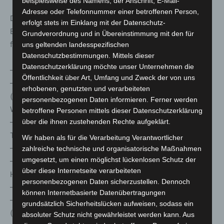
beispielsweise des Namens, der Anschrift, E-Mail-
Adresse oder Telefonnummer einer betroffenen Person,
Der Vorstand des Vereins bildet die Vielfalt des
erfolgt stets im Einklang mit der Datenschutz-
Bevölkerungsschutzes ab und schafft eine stabile Basis
Grundverordnung und in Übereinstimmung mit den für
für das Projekt:
uns geltenden landesspezifischen
Datenschutzbestimmungen. Mittels dieser
Datenschutzerklärung möchte unser Unternehmen die
– Vorsitzender: Karl-Heinz Banse (DFV-Präsident)
Öffentlichkeit über Art, Umfang und Zweck der von uns
– Stellvertretende Vorsitzende: Martin Gerster MdB
erhobenen, genutzten und verarbeiteten
(Präsident THW-Bundesvereinigung) und Dr. Heiko
personenbezogenen Daten informieren. Ferner werden
Wingenfeld (Oberbürgermeister Fulda)
betroffene Personen mittels dieser Datenschutzerklärung
über die ihnen zustehenden Rechte aufgeklärt.
– Sabine Lackner (Präsidentin der Bundesanstalt
Technisches Hilfswerk)
Wir haben als für die Verarbeitung Verantwortlicher
– Sebastian Poser (Hessisches Innenministerium)
zahlreiche technische und organisatorische Maßnahmen
umgesetzt, um einen möglichst lückenlosen Schutz der
– Norbert Fischer (Präsident Landesfeuerwehrverband
über diese Internetseite verarbeiteten
Hessen)
personenbezogenen Daten sicherzustellen. Dennoch
– Schatzmeister: Torsten Kramm (Sparkasse Fulda)
können Internetbasierte Datenübertragungen
– Geschäftsführendes Vorstandsmitglied: Jason Freeman
grundsätzlich Sicherheitslücken aufweisen, sodass ein
(Landesfeuerwehrverband Hessen)
absoluter Schutz nicht gewährleistet werden kann. Aus