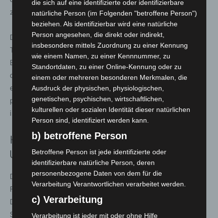
die sich auf eine identifizierte oder identifizierbare
zusammen.
natürliche Person (im Folgenden "betroffene Person")
beziehen. Als identifizierbar wird eine natürliche
Person angesehen, die direkt oder indirekt,
Das Museum will dabei weit über reine
insbesondere mittels Zuordnung zu einer Kennung
Technikpräsentationen hinausgehen. Es soll ein „Ort des
wie einem Namen, zu einer Kennnummer, zu
Ehrenamtes“ werden, an dem Verantwortung, Vertrauen,
Standortdaten, zu einer Online-Kennung oder zu
demokratische Teilhabe und Engagement sichtbar und
einem oder mehreren besonderen Merkmalen, die
erfahrbar werden. Gerade angesichts aktueller
Ausdruck der physischen, physiologischen,
genetischen, psychischen, wirtschaftlichen,
politischer Spannungen und wachsender Unsicherheiten
kulturellen oder sozialen Identität dieser natürlichen
ist diese Vermittlung von Werten aktueller denn je.
Person sind, identifiziert werden kann.
b) betroffene Person
Hohe Bundesförderung und Beginn der
Betroffene Person ist jede identifizierte oder
Umbauten
identifizierbare natürliche Person, deren
personenbezogene Daten von dem für die
Das Projekt wird mit acht Millionen Euro aus dem
Verarbeitung Verantwortlichen verarbeitet werden.
Förderprogramm KulturInvest des Bundes unterstützt.
c) Verarbeitung
Die umfangreichen Sanierungs- und Umbauarbeiten am
Standort sollen im kommenden Jahr beginnen und die
Verarbeitung ist jeder mit oder ohne Hilfe