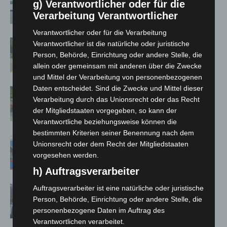
g) Verantwortlicher oder für die
kehren nach Waldbrandeinsatz aus
Verarbeitung Verantwortlicher
Spanien zurück
Verantwortlicher oder für die Verarbeitung
Brand im „Haus der Begegnung“ in
Verantwortlicher ist die natürliche oder juristische
Neuwarmbüchen schnell eingedämmt
Person, Behörde, Einrichtung oder andere Stelle, die
allein oder gemeinsam mit anderen über die Zwecke
und Mittel der Verarbeitung von personenbezogenen
Daten entscheidet. Sind die Zwecke und Mittel dieser
Region Hannover: 21 neue
Verarbeitung durch das Unionsrecht oder das Recht
Notfallsanitäter starten beim Roten
der Mitgliedstaaten vorgegeben, so kann der
Kreuz
Verantwortliche beziehungsweise können die
bestimmten Kriterien seiner Benennung nach dem
Mann läuft mit Hockeyschläger über
Unionsrecht oder dem Recht der Mitgliedstaaten
A7 – Polizei sucht Zeugen
vorgesehen werden.
h) Auftragsverarbeiter
Auftragsverarbeiter ist eine natürliche oder juristische
Celle: Mensch stirbt bei Bagger-Unfall
Person, Behörde, Einrichtung oder andere Stelle, die
auf Baustelle
personenbezogene Daten im Auftrag des
Verantwortlichen verarbeitet.