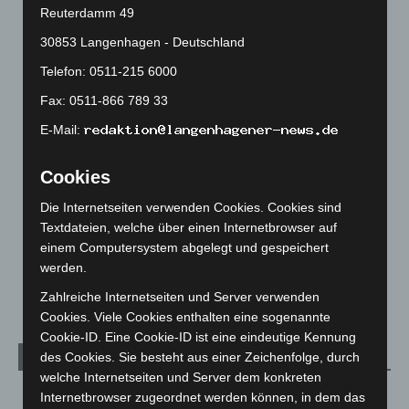
Reuterdamm 49
Brand im „Haus der Begegnung“ in Neuwarmbüchen schnell
30853 Langenhagen - Deutschland
eingedämmt
6. August 2026
Telefon: 0511-215 6000
Fax: 0511-866 789 33
Region Hannover: 21 neue Notfallsanitäter starten beim
Roten Kreuz
E-Mail:
5. August 2026
Cookies
Mann läuft mit Hockeyschläger über A7 – Polizei sucht
Zeugen
Die Internetseiten verwenden Cookies. Cookies sind
5. August 2026
Textdateien, welche über einen Internetbrowser auf
einem Computersystem abgelegt und gespeichert
Celle: Mensch stirbt bei Bagger-Unfall auf Baustelle
werden.
5. August 2026
Zahlreiche Internetseiten und Server verwenden
Cookies. Viele Cookies enthalten eine sogenannte
Cookie-ID. Eine Cookie-ID ist eine eindeutige Kennung
des Cookies. Sie besteht aus einer Zeichenfolge, durch
Kategorien
welche Internetseiten und Server dem konkreten
Blaulicht
2.799
Internetbrowser zugeordnet werden können, in dem das