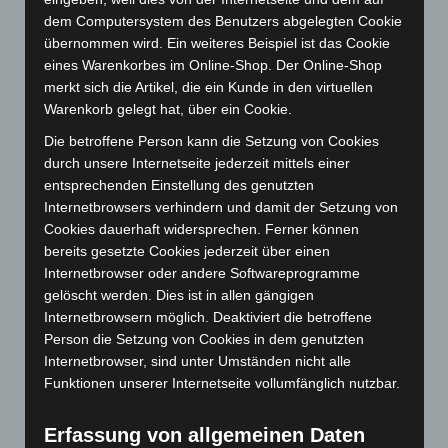
dem Computersystem des Benutzers abgelegten Cookie
April 2026
(99)
übernommen wird. Ein weiteres Beispiel ist das Cookie
März 2026
(115)
eines Warenkorbes im Online-Shop. Der Online-Shop
Februar 2026
(109)
merkt sich die Artikel, die ein Kunde in den virtuellen
Warenkorb gelegt hat, über ein Cookie.
Januar 2026
(122)
Die betroffene Person kann die Setzung von Cookies
Dezember 2025
(103)
durch unsere Internetseite jederzeit mittels einer
November 2025
(114)
entsprechenden Einstellung des genutzten
Oktober 2025
(112)
Internetbrowsers verhindern und damit der Setzung von
Cookies dauerhaft widersprechen. Ferner können
September 2025
(93)
bereits gesetzte Cookies jederzeit über einen
August 2025
(90)
Internetbrowser oder andere Softwareprogramme
Juli 2025
(90)
gelöscht werden. Dies ist in allen gängigen
Internetbrowsern möglich. Deaktiviert die betroffene
Juni 2025
(103)
Person die Setzung von Cookies in dem genutzten
Mai 2025
(112)
Internetbrowser, sind unter Umständen nicht alle
Funktionen unserer Internetseite vollumfänglich nutzbar.
April 2025
(88)
März 2025
(111)
Erfassung von allgemeinen Daten
Februar 2025
(96)