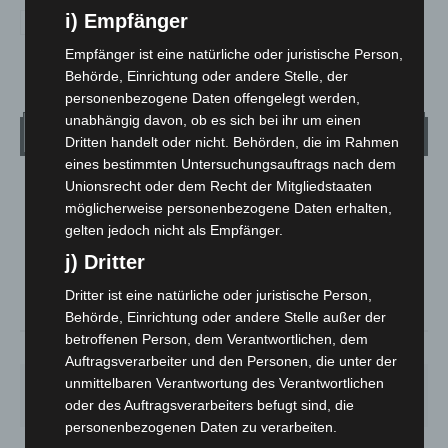
i) Empfänger
Empfänger ist eine natürliche oder juristische Person,
Behörde, Einrichtung oder andere Stelle, der
personenbezogene Daten offengelegt werden,
unabhängig davon, ob es sich bei ihr um einen
Wetter
Dritten handelt oder nicht. Behörden, die im Rahmen
eines bestimmten Untersuchungsauftrags nach dem
Unionsrecht oder dem Recht der Mitgliedstaaten
LANGENHAGEN
möglicherweise personenbezogene Daten erhalten,
Mäßig Bewölkt
gelten jedoch nicht als Empfänger.
°
28.3
°
C
j) Dritter
27.1
°
26.7
Dritter ist eine natürliche oder juristische Person,
Behörde, Einrichtung oder andere Stelle außer der
betroffenen Person, dem Verantwortlichen, dem
36%
1.8m/s
36%
Auftragsverarbeiter und den Personen, die unter der
unmittelbaren Verantwortung des Verantwortlichen
SO.
MO.
DI.
MI.
DO.
33
°
27
°
24
°
27
°
31
°
oder des Auftragsverarbeiters befugt sind, die
personenbezogenen Daten zu verarbeiten.