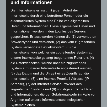
und Informationen
Januar 2025
(88)
Die Internetseite erfasst mit jedem Aufruf der
Dezember 2024
(89)
Internetseite durch eine betroffene Person oder ein
November 2024
(94)
automatisiertes System eine Reihe von allgemeinen
Daten und Informationen. Diese allgemeinen Daten und
Oktober 2024
(93)
Informationen werden in den Logfiles des Servers
September 2024
(112)
gespeichert. Erfasst werden können die (1) verwendeten
Browsertypen und Versionen, (2) das vom zugreifenden
August 2024
(107)
System verwendete Betriebssystem, (3) die
Juli 2024
(89)
Internetseite, von welcher ein zugreifendes System auf
Juni 2024
(107)
unsere Internetseite gelangt (sogenannte Referrer), (4)
die Unterwebseiten, welche über ein zugreifendes
Mai 2024
(149)
System auf unserer Internetseite angesteuert werden,
April 2024
(102)
(5) das Datum und die Uhrzeit eines Zugriffs auf die
März 2024
(103)
Internetseite, (6) eine Internet-Protokoll-Adresse (IP-
Adresse), (7) der Internet-Service-Provider des
Februar 2024
(103)
zugreifenden Systems und (8) sonstige ähnliche Daten
Januar 2024
(111)
und Informationen, die der Gefahrenabwehr im Falle von
Dezember 2023
(130)
Angriffen auf unsere informationstechnologischen
Systeme dienen.
November 2023
(130)