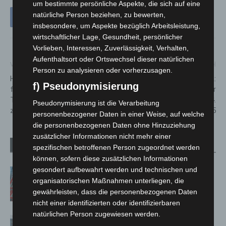
um bestimmte persönliche Aspekte, die sich auf eine
natürliche Person beziehen, zu bewerten,
insbesondere, um Aspekte bezüglich Arbeitsleistung,
wirtschaftlicher Lage, Gesundheit, persönlicher
Vorlieben, Interessen, Zuverlässigkeit, Verhalten,
Aufenthaltsort oder Ortswechsel dieser natürlichen
Vorheriger Artikel
Nächster Artikel
Person zu analysieren oder vorherzusagen.
Hannover-Vinnhorst: Polizei
Fahrplanwechsel ÜSTRA:
f) Pseudonymisierung
fasst mutmaßlichen
Umfangreiche Änderungen für
Taschendieb – Ermittlungen
Busse und Bahnen ab 14.
Pseudonymisierung ist die Verarbeitung
zu weiteren Taten laufen
Dezember 2025
personenbezogener Daten in einer Weise, auf welche
die personenbezogenen Daten ohne Hinzuziehung
zusätzlicher Informationen nicht mehr einer
Verwandte Artikel
Mehr vom Autor
spezifischen betroffenen Person zugeordnet werden
können, sofern diese zusätzlichen Informationen
gesondert aufbewahrt werden und technischen und
A2: Zweite Turbobaustelle startet
organisatorischen Maßnahmen unterliegen, die
zwischen Hannover-West und
gewährleisten, dass die personenbezogenen Daten
Bothfeld
nicht einer identifizierten oder identifizierbaren
natürlichen Person zugewiesen werden.
Niedersachsen: Feuerwehrkräfte