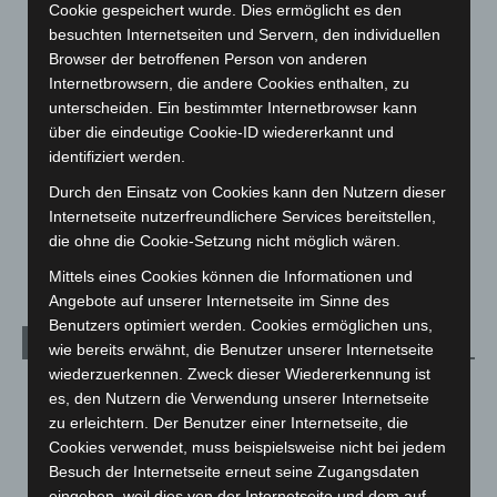
Cookie gespeichert wurde. Dies ermöglicht es den
Corona-News
712
besuchten Internetseiten und Servern, den individuellen
Hannover und Region
5.039
Browser der betroffenen Person von anderen
Internetbrowsern, die andere Cookies enthalten, zu
Langenhagen und Ortsteile
3.252
unterscheiden. Ein bestimmter Internetbrowser kann
Leserbriefe
1
über die eindeutige Cookie-ID wiedererkannt und
Menschen
2
identifiziert werden.
Über uns
1
Durch den Einsatz von Cookies kann den Nutzern dieser
Internetseite nutzerfreundlichere Services bereitstellen,
Veranstaltungen
1.888
die ohne die Cookie-Setzung nicht möglich wären.
Welt
1.271
Mittels eines Cookies können die Informationen und
Angebote auf unserer Internetseite im Sinne des
Benutzers optimiert werden. Cookies ermöglichen uns,
Archiv
wie bereits erwähnt, die Benutzer unserer Internetseite
wiederzuerkennen. Zweck dieser Wiedererkennung ist
August 2026
(14)
es, den Nutzern die Verwendung unserer Internetseite
zu erleichtern. Der Benutzer einer Internetseite, die
Juli 2026
(73)
Cookies verwendet, muss beispielsweise nicht bei jedem
Juni 2026
(139)
Besuch der Internetseite erneut seine Zugangsdaten
Mai 2026
(99)
eingeben, weil dies von der Internetseite und dem auf