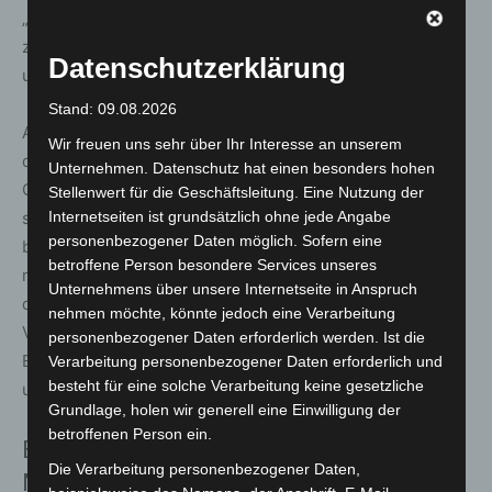
„Nur gemeinsam können wir Sicherheit, Resilienz und
zivilgesellschaftliches Handeln glaubwürdig vermitteln
Datenschutzerklärung
und stärken.“
Stand: 09.08.2026
Auch Bundestagsabgeordneter Martin Gerster, Präsident
Wir freuen uns sehr über Ihr Interesse an unserem
der THW-Bundesvereinigung, und Fuldas
Unternehmen. Datenschutz hat einen besonders hohen
Oberbürgermeister Dr. Heiko Wingenfeld, beide künftig
Stellenwert für die Geschäftsleitung. Eine Nutzung der
Internetseiten ist grundsätzlich ohne jede Angabe
stellvertretende Vereinsvorsitzende, verweisen auf die
personenbezogener Daten möglich. Sofern eine
besondere Verantwortung, historische Erinnerung mit
betroffene Person besondere Services unseres
moderner Bildungsarbeit zu verknüpfen. Der Weg von
Unternehmens über unsere Internetseite in Anspruch
der Dokumentation hin zu erlebbarer, praxisnaher
nehmen möchte, könnte jedoch eine Verarbeitung
Vermittlung sei entscheidend, um die Bedeutung von
personenbezogener Daten erforderlich werden. Ist die
Ehrenamt und Bevölkerungsschutz für alle Bürgerinnen
Verarbeitung personenbezogener Daten erforderlich und
besteht für eine solche Verarbeitung keine gesetzliche
und Bürger nachvollziehbar zu machen.
Grundlage, holen wir generell eine Einwilligung der
betroffenen Person ein.
Ein breites Bündnis trägt den neuen
Die Verarbeitung personenbezogener Daten,
Museumsgedanken