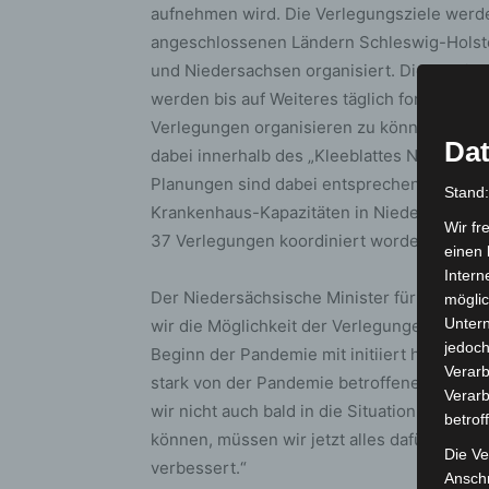
aufnehmen wird. Die Verlegungsziele werde
angeschlossenen Ländern Schleswig-Hols
und Niedersachsen organisiert. Die Abstim
werden bis auf Weiteres täglich fortgeführt
Verlegungen organisieren zu können. Das
Dat
dabei innerhalb des „Kleeblattes Nords“ ein
Planungen sind dabei entsprechende Datenb
Stand
Krankenhaus-Kapazitäten in Niedersachsen
Wir fr
37 Verlegungen koordiniert worden.
einen 
Intern
Der Niedersächsische Minister für Inneres un
möglic
Unter
wir die Möglichkeit der Verlegungen von a
jedoch
Beginn der Pandemie mit initiiert haben. W
Verarb
stark von der Pandemie betroffenen Bundes
Verarb
wir nicht auch bald in die Situation komme
betrof
können, müssen wir jetzt alles dafür tun, da
Die Ve
verbessert.“
Anschr