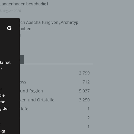
Langenhagen beschädigt
5. August 2026
Anklage nach Abschaltung von „Archetyp
Market“ erhoben
3. August 2026
Kategorien
tz hat
er
Blaulicht
2.799
Corona-News
712
e
Hannover und Region
5.037
die
Langenhagen und Ortsteile
3.250
che
g der
Leserbriefe
1
Menschen
2
r
Über uns
1
lgt