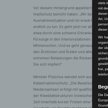
stets 
Vor diesem Hintergrund appellierte Minister 
mit de
dieser
Impfschutz bemüht haben: „Wir befinden uns
Art, U
Ausnahmesituation und ich erwarte von all 
person
endlich zu tun. Es geht jetzt vor allem um S
dieser
etwa durch eine schwere Erkrankung oder ei
Wir ha
Fürsorge in den Intensivstationen angewies
organ
Mitmenschen. Und es geht genauso um Soli
der üb
den Ärztinnen und Ärzten und allen anderen
sicher
extremen Belastungen die Rücken freihalte
grunds
gewähr
Sie sich impfen!“
frei, 
telefo
Minister Pistorius wendet sich auch an die
Katastrophenschutz: „Die Besetzung der b
Beg
Niedersachsen erfolgt mit qualifiziertem u
Die Da
der Kleeblattstrukturen inzwischen exzellent 
Europä
Zeit innerhalb kurzer Fristen eine Verlegu
Grund