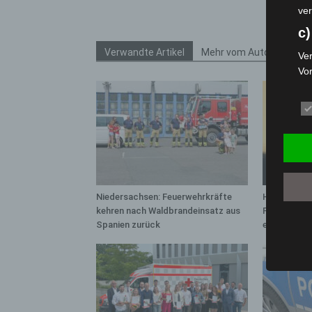
ver
c)
Verwandte Artikel
Mehr vom Autor
Ver
Vo
pe
da
das
ode
die
d
Ein
Niedersachsen: Feuerwehrkräfte
Hannover: 
per
kehren nach Waldbrandeinsatz aus
Population 
ei
Spanien zurück
entdeckt
e)
Pro
Da
wer