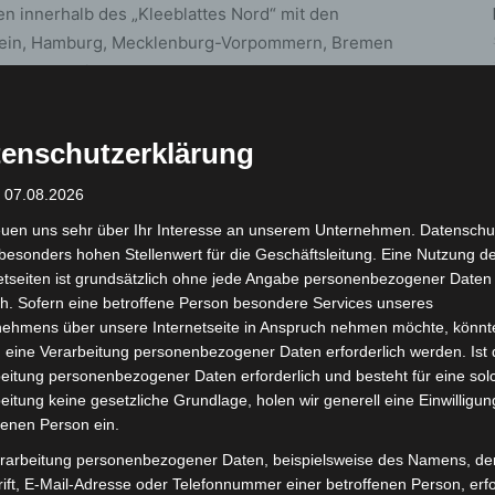
n innerhalb des „Kleeblattes Nord“ mit den
tein, Hamburg, Mecklenburg-Vorpommern, Bremen
mungen zwischen den „Kleeblatt“-Kontaktstellen
, um ggf. weitere erforderliche länderübergreifende
 Kompetenzzentrum des Innenministeriums nimmt
enschutzerklärung
e Vermittlerrolle ein. Wichtigste Ressource für diese
anken, die einen täglichen Überblick der
: 07.08.2026
 liefern. Seit Dezember 2020 sind auf diesem Wege
euen uns sehr über Ihr Interesse an unserem Unternehmen. Datenschu
besonders hohen Stellenwert für die Geschäftsleitung. Eine Nutzung d
etseiten ist grundsätzlich ohne jede Angabe personenbezogener Daten
d Sport, Boris Pistorius, sagt: „Es war wichtig, dass
h. Sofern eine betroffene Person besondere Services unseres
nehmens über unsere Internetseite in Anspruch nehmen möchte, könnt
uf Intensivbetreuung angewiesene Patienten schon zu
 eine Verarbeitung personenbezogener Daten erforderlich werden. Ist 
ir unterstützen auf dieser Grundlage die besonders
eitung personenbezogener Daten erforderlich und besteht für eine sol
länder mit unseren Intensivbettenkapazitäten. Damit
eitung keine gesetzliche Grundlage, holen wir generell eine Einwilligun
n, keine weiteren Patienten mehr aufnehmen zu
fenen Person ein.
mit sich die Situation so schnell wie möglich
rarbeitung personenbezogener Daten, beispielsweise des Namens, de
ift, E-Mail-Adresse oder Telefonnummer einer betroffenen Person, erfo