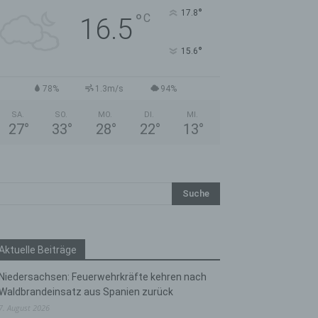
°
17.8
°
C
16.5
°
15.6
78%
1.3m/s
94%
SA.
SO.
MO.
DI.
MI.
27
°
33
°
28
°
22
°
13
°
Aktuelle Beiträge
Niedersachsen: Feuerwehrkräfte kehren nach
Waldbrandeinsatz aus Spanien zurück
7. August 2026