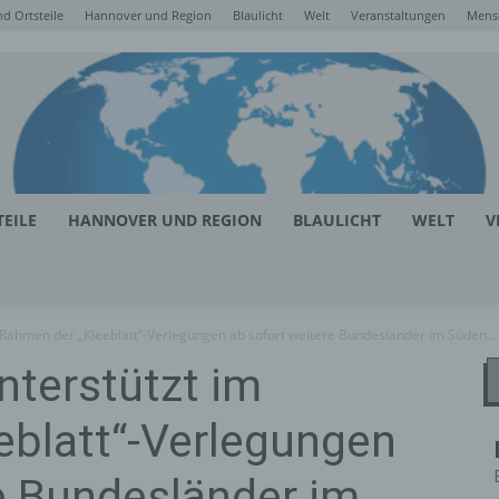
d Ortsteile
Hannover und Region
Blaulicht
Welt
Veranstaltungen
Mens
EILE
HANNOVER UND REGION
BLAULICHT
WELT
V
Rahmen der „Kleeblatt“-Verlegungen ab sofort weitere Bundesländer im Süden...
nterstützt im
eblatt“-Verlegungen
e Bundesländer im