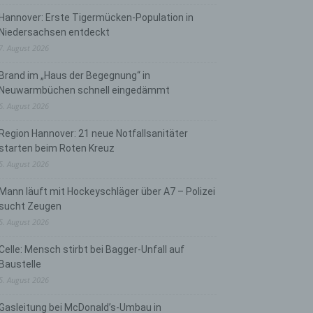
Hannover: Erste Tigermücken-Population in
Niedersachsen entdeckt
7. August 2026
Brand im „Haus der Begegnung“ in
Neuwarmbüchen schnell eingedämmt
6. August 2026
Region Hannover: 21 neue Notfallsanitäter
starten beim Roten Kreuz
5. August 2026
Mann läuft mit Hockeyschläger über A7 – Polizei
sucht Zeugen
5. August 2026
Celle: Mensch stirbt bei Bagger-Unfall auf
Baustelle
5. August 2026
Gasleitung bei McDonald’s-Umbau in