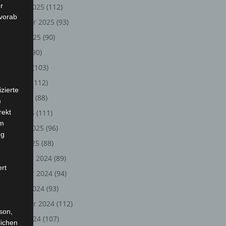
r
Oktober 2025
(112)
 vorab
September 2025
(93)
August 2025
(90)
Juli 2025
(90)
Juni 2025
(103)
Mai 2025
(112)
zierte
April 2025
(88)
)
rekt
März 2025
(111)
em
Februar 2025
(96)
ng
Januar 2025
(88)
Dezember 2024
(89)
ert
November 2024
(94)
Oktober 2024
(93)
September 2024
(112)
rson,
August 2024
(107)
lichen