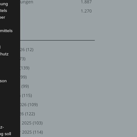
Veranstaltungen
1.887
mung
tels
Welt
1.270
ber
mittels
Archiv
d
August 2026
(12)
chutz
Juli 2026
(73)
Juni 2026
(139)
Mai 2026
(99)
rson
April 2026
(99)
März 2026
(115)
Februar 2026
(109)
Januar 2026
(122)
Dezember 2025
(103)
z-
November 2025
(114)
g soll