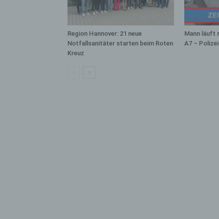
bez
wir
Zuv
Region Hannover: 21 neue
Mann läuft 
Pe
Notfallsanitäter starten beim Roten
A7 – Polize
f
Kreuz
Ps
We
zus
zu
au
unt
ide
g)
Ve
Ver
ode
ge
pe
Ver