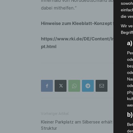
innerhalb von Norddeutschland abgearbeite
sowohl
dabei mithelfen.“
einfac
die ve
Hinweise zum Kleeblatt-Konzept finden Sie
Wir ve
Begrif
https://www.rki.de/DE/Content/InfAZ/N/
a
pt.html
Per
ode
bez
ode
Na
od
phy
kul
we
b)
Vorheriger Artikel
Kleiner Parkplatz am Silbersee erhält neue
Bet
Struktur
de