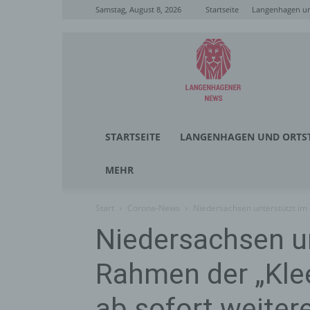
Samstag, August 8, 2026
Startseite
Langenhagen un
Langenhagener
News
STARTSEITE
LANGENHAGEN UND ORTST
MEHR
Start
Corona-News
Niedersachsen unterstützt im 
Niedersachsen u
Rahmen der „Kle
ab sofort weiter