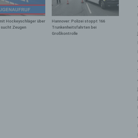
iehen, zu bewerten, insbesondere, um Aspekte bezüglich Arbeitsleistu
tschaftlicher Lage, Gesundheit, persönlicher Vorlieben, Interessen,
erlässigkeit, Verhalten, Aufenthaltsort oder Ortswechsel dieser natürli
mit Hockeyschläger über
Hannover: Polizei stoppt 166
rson zu analysieren oder vorherzusagen.
i sucht Zeugen
Trunkenheitsfahrten bei
) Pseudonymisierung
Großkontrolle
eudonymisierung ist die Verarbeitung personenbezogener Daten in ein
ise, auf welche die personenbezogenen Daten ohne Hinzuziehung
ätzlicher Informationen nicht mehr einer spezifischen betroffenen Per
geordnet werden können, sofern diese zusätzlichen Informationen ges
fbewahrt werden und technischen und organisatorischen Maßnahmen
erliegen, die gewährleisten, dass die personenbezogenen Daten nicht 
ntifizierten oder identifizierbaren natürlichen Person zugewiesen werde
 Verantwortlicher oder für die Verarbeitung
rantwortlicher
antwortlicher oder für die Verarbeitung Verantwortlicher ist die natürlic
r juristische Person, Behörde, Einrichtung oder andere Stelle, die allei
meinsam mit anderen über die Zwecke und Mittel der Verarbeitung von
rsonenbezogenen Daten entscheidet. Sind die Zwecke und Mittel diese
arbeitung durch das Unionsrecht oder das Recht der Mitgliedstaaten