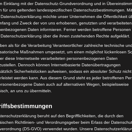
im Einklang mit der Datenschutz-Grundverordnung und in Übereinstim
Pistorius an alle, die sich bisher nicht um einen
n für uns geltenden landesspezifischen Datenschutzbestimmungen. Mit
 Datenschutzerklärung möchte unser Unternehmen die Öffentlichkeit ü
 in einer absoluten und historischen
mfang und Zweck der von uns erhobenen, genutzten und verarbeiteten
denen, die sich bisher nicht impfen lassen haben, das
enbezogenen Daten informieren. Ferner werden betroffene Personen 
olidarität all denjenigen gegenüber, die unverschuldet
 Datenschutzerklärung über die ihnen zustehenden Rechte aufgeklärt.
nen Verkehrsunfall auf ein Intensivbett und ärztliche
ben als für die Verarbeitung Verantwortlicher zahlreiche technische un
en sind. Es geht jetzt auch um unsere älteren
isatorische Maßnahmen umgesetzt, um einen möglichst lückenlosen S
darität gegenüber den Pflegerinnen und Pflegern,
er diese Internetseite verarbeiteten personenbezogenen Daten
 Berufsgruppen, die uns seit fast zwei Jahren unter
zustellen. Dennoch können Internetbasierte Datenübertragungen
n. Darum fordere ich mit Nachdruck dazu auf: Lassen
ätzlich Sicherheitslücken aufweisen, sodass ein absoluter Schutz nicht
leistet werden kann. Aus diesem Grund steht es jeder betroffenen Pe
personenbezogene Daten auch auf alternativen Wegen, beispielsweise
nisch, an uns zu übermitteln.
 Mitarbeiterinnen und Mitarbeiter aus dem
undeslandübergreifenden Steuerungszentrale in
riffsbestimmungen
nd erfahrenem Personal, das in den Einsatzabläufen
tenschutzerklärung beruht auf den Begrifflichkeiten, die durch den
trainiert ist. Damit stellen wir sicher, dass zu jeder
ischen Richtlinien- und Verordnungsgeber beim Erlass der Datenschut
ngsanfrage eines anderen Kleeblattes oder Bedarfe
verordnung (DS-GVO) verwendet wurden. Unsere Datenschutzerklärun