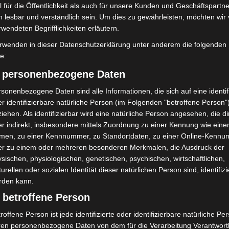
t werden können. Ich danke allen Mitarbeitenden, die
 für die Öffentlichkeit als auch für unsere Kunden und Geschäftspartne
h lesbar und verständlich sein. Um dies zu gewährleisten, möchten wir
rwendeten Begrifflichkeiten erläutern.
 hier:
rwenden in dieser Datenschutzerklärung unter anderem die folgenden
fe:
Neuartiges_Coronavirus/COVRIIN_Dok/Kleeblattkonze
) personenbezogene Daten
sonenbezogene Daten sind alle Informationen, die sich auf eine identifi
r identifizierbare natürliche Person (im Folgenden "betroffene Person"
iehen. Als identifizierbar wird eine natürliche Person angesehen, die di
r indirekt, insbesondere mittels Zuordnung zu einer Kennung wie ein
men, zu einer Kennnummer, zu Standortdaten, zu einer Online-Kennu
er zu einem oder mehreren besonderen Merkmalen, die Ausdruck der
sischen, physiologischen, genetischen, psychischen, wirtschaftlichen,
turellen oder sozialen Identität dieser natürlichen Person sind, identifizi
rden kann.
 betroffene Person
Nächster Artikel
Erfolgreicher Schlag der Hildesheimer Polizei
roffene Person ist jede identifizierte oder identifizierbare natürliche Pe
gegen Impfpassfälscher – Durchsuchungen in
ren personenbezogene Daten von dem für die Verarbeitung Verantwort