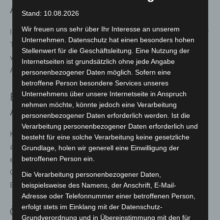
April, 11:00 – 16:00 Uhr)
Stand: 10.08.2026
Wir freuen uns sehr über Ihr Interesse an unserem
In der Dorfschule auf dem Zoo-Bauernhof können Kinder
Unternehmen. Datenschutz hat einen besonders hohen
Tierfiguren basteln und sich beim Kinderschminken in
Stellenwert für die Geschäftsleitung. Eine Nutzung der
wilde oder fantasievolle Tiere verwandeln lassen. Die
Internetseiten ist grundsätzlich ohne jede Angabe
Aktivitäten bieten kreativen Spaß für Kinder jeden Alters.
personenbezogener Daten möglich. Sofern eine
betroffene Person besondere Services unseres
Unternehmens über unsere Internetseite in Anspruch
Enten-Angeln im Dschungelpalast (5.
nehmen möchte, könnte jedoch eine Verarbeitung
April, 11:00 – 16:00 Uhr)
personenbezogener Daten erforderlich werden. Ist die
Verarbeitung personenbezogener Daten erforderlich und
Kinder können im Brunnen des Dschungelpalasts Enten
besteht für eine solche Verarbeitung keine gesetzliche
angeln. Wer es schafft, drei (Spielzeug-)Enten zu fangen,
Grundlage, holen wir generell eine Einwilligung der
betroffenen Person ein.
erhält eine kleine Überraschung. Dieses Spiel fördert
Geschicklichkeit und sorgt für viel Spaß bei den jungen
Die Verarbeitung personenbezogener Daten,
Besucherinnen und Besuchern.
beispielsweise des Namens, der Anschrift, E-Mail-
Adresse oder Telefonnummer einer betroffenen Person,
erfolgt stets im Einklang mit der Datenschutz-
Öffnungszeiten und Informationen
Grundverordnung und in Übereinstimmung mit den für