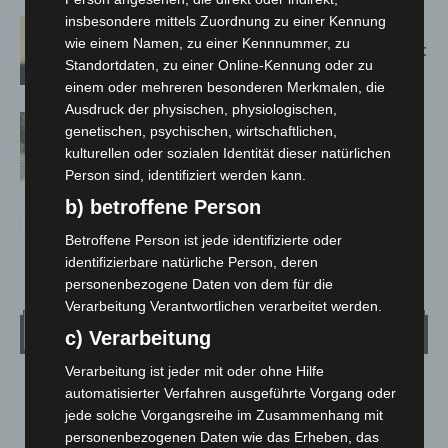
insbesondere mittels Zuordnung zu einer Kennung
Hannover: Erste Tigermücken-
wie einem Namen, zu einer Kennnummer, zu
Population in Niedersachsen entdeckt
Standortdaten, zu einer Online-Kennung oder zu
einem oder mehreren besonderen Merkmalen, die
Ausdruck der physischen, physiologischen,
Brand im „Haus der Begegnung“ in
genetischen, psychischen, wirtschaftlichen,
Neuwarmbüchen schnell eingedämmt
kulturellen oder sozialen Identität dieser natürlichen
Person sind, identifiziert werden kann.
b) betroffene Person
Betroffene Person ist jede identifizierte oder
identifizierbare natürliche Person, deren
personenbezogene Daten von dem für die
Verarbeitung Verantwortlichen verarbeitet werden.
Wetter
c) Verarbeitung
Verarbeitung ist jeder mit oder ohne Hilfe
LANGENHAGEN
automatisierter Verfahren ausgeführte Vorgang oder
jede solche Vorgangsreihe im Zusammenhang mit
Überwiegend Bewölkt
personenbezogenen Daten wie das Erheben, das
°
24.5