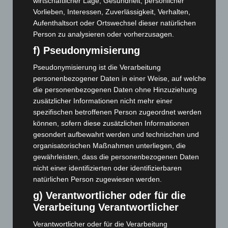
wirtschaftlicher Lage, Gesundheit, persönlicher
8. August 2026
Vorlieben, Interessen, Zuverlässigkeit, Verhalten,
Aufenthaltsort oder Ortswechsel dieser natürlichen
A2: Zweite Turbobaustelle startet zwischen Hannover-West
Person zu analysieren oder vorherzusagen.
und Bothfeld
8. August 2026
f) Pseudonymisierung
Pseudonymisierung ist die Verarbeitung
Niedersachsen: Feuerwehrkräfte kehren nach
Waldbrandeinsatz aus Spanien zurück
personenbezogener Daten in einer Weise, auf welche
die personenbezogenen Daten ohne Hinzuziehung
7. August 2026
zusätzlicher Informationen nicht mehr einer
Hannover: Erste Tigermücken-Population in Niedersachsen
spezifischen betroffenen Person zugeordnet werden
entdeckt
können, sofern diese zusätzlichen Informationen
7. August 2026
gesondert aufbewahrt werden und technischen und
organisatorischen Maßnahmen unterliegen, die
Brand im „Haus der Begegnung“ in Neuwarmbüchen schnell
gewährleisten, dass die personenbezogenen Daten
eingedämmt
nicht einer identifizierten oder identifizierbaren
6. August 2026
natürlichen Person zugewiesen werden.
g) Verantwortlicher oder für die
Region Hannover: 21 neue Notfallsanitäter starten beim
Roten Kreuz
Verarbeitung Verantwortlicher
5. August 2026
Verantwortlicher oder für die Verarbeitung