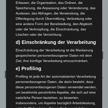
°
C
23.5
Erfassen, die Organisation, das Ordnen, die
Speicherung, die Anpassung oder Veränderung, das
°
22.2
Auslesen, das Abfragen, die Verwendung, die
Offenlegung durch Übermittlung, Verbreitung oder
eine andere Form der Bereitstellung, den Abgleich
53%
1.3m/s
72%
oder die Verknüpfung, die Einschränkung, das
MO.
DI.
MI.
DO.
FR.
Löschen oder die Vernichtung.
27
°
25
°
26
°
30
°
34
°
d) Einschränkung der Verarbeitung
Einschränkung der Verarbeitung ist die Markierung
gespeicherter personenbezogener Daten mit dem
Ziel, ihre künftige Verarbeitung einzuschränken.
e) Profiling
Aktuelle Beiträge
Profiling ist jede Art der automatisierten Verarbeitung
personenbezogener Daten, die darin besteht, dass
M’era Luna 2026: 25.000 Fans feiern in Hildesheim
diese personenbezogenen Daten verwendet werden,
10. August 2026
um bestimmte persönliche Aspekte, die sich auf eine
natürliche Person beziehen, zu bewerten,
Kunst trifft Weingenuss: Barbara-Susann Mehring zeigt ihre
insbesondere, um Aspekte bezüglich Arbeitsleistung,
Werke im Jacques’ Wein-Depot Isernhagen