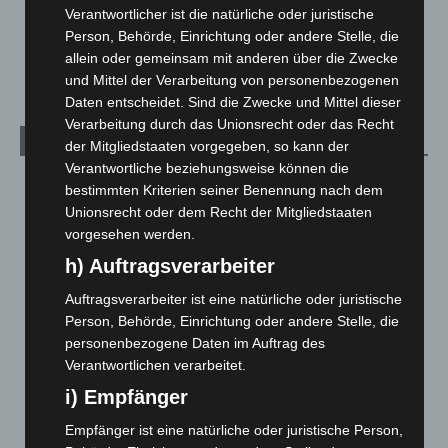
Verantwortlicher ist die natürliche oder juristische
Mann läuft mit Hockeyschläger über A7 – Polizei sucht
Person, Behörde, Einrichtung oder andere Stelle, die
Zeugen
allein oder gemeinsam mit anderen über die Zwecke
5. August 2026
und Mittel der Verarbeitung von personenbezogenen
Daten entscheidet. Sind die Zwecke und Mittel dieser
Verarbeitung durch das Unionsrecht oder das Recht
Kategorien
der Mitgliedstaaten vorgegeben, so kann der
Verantwortliche beziehungsweise können die
Blaulicht
2.799
bestimmten Kriterien seiner Benennung nach dem
Unionsrecht oder dem Recht der Mitgliedstaaten
Corona-News
712
vorgesehen werden.
Hannover und Region
5.039
h) Auftragsverarbeiter
Langenhagen und Ortsteile
3.252
Auftragsverarbeiter ist eine natürliche oder juristische
Leserbriefe
1
Person, Behörde, Einrichtung oder andere Stelle, die
Menschen
2
personenbezogene Daten im Auftrag des
Über uns
1
Verantwortlichen verarbeitet.
Veranstaltungen
1.889
i) Empfänger
Welt
1.272
Empfänger ist eine natürliche oder juristische Person,