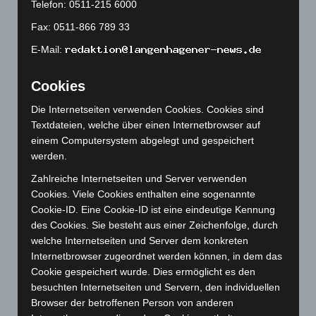
Telefon: 0511-215 6000
Mai 2024
(149)
Fax: 0511-866 789 33
April 2024
(102)
E-Mail:
März 2024
(103)
Februar 2024
(103)
Cookies
Januar 2024
(111)
Die Internetseiten verwenden Cookies. Cookies sind
Dezember 2023
(130)
Textdateien, welche über einen Internetbrowser auf
November 2023
(130)
einem Computersystem abgelegt und gespeichert
werden.
Oktober 2023
(114)
Zahlreiche Internetseiten und Server verwenden
September 2023
(133)
Cookies. Viele Cookies enthalten eine sogenannte
August 2023
(134)
Cookie-ID. Eine Cookie-ID ist eine eindeutige Kennung
Juli 2023
(118)
des Cookies. Sie besteht aus einer Zeichenfolge, durch
welche Internetseiten und Server dem konkreten
Juni 2023
(142)
Internetbrowser zugeordnet werden können, in dem das
Mai 2023
(139)
Cookie gespeichert wurde. Dies ermöglicht es den
April 2023
(155)
besuchten Internetseiten und Servern, den individuellen
Browser der betroffenen Person von anderen
März 2023
(174)