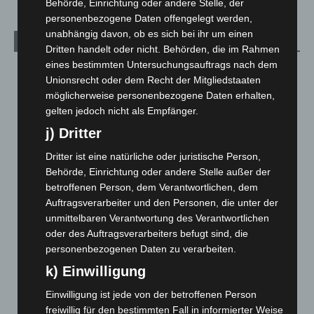
Behörde, Einrichtung oder andere Stelle, der
personenbezogene Daten offengelegt werden,
unabhängig davon, ob es sich bei ihr um einen
Archiv
Dritten handelt oder nicht. Behörden, die im Rahmen
eines bestimmten Untersuchungsauftrags nach dem
August 2026
(15)
Unionsrecht oder dem Recht der Mitgliedstaaten
Juli 2026
(73)
möglicherweise personenbezogene Daten erhalten,
gelten jedoch nicht als Empfänger.
Juni 2026
(139)
j) Dritter
Mai 2026
(99)
April 2026
(99)
Dritter ist eine natürliche oder juristische Person,
Behörde, Einrichtung oder andere Stelle außer der
März 2026
(115)
betroffenen Person, dem Verantwortlichen, dem
Februar 2026
(109)
Auftragsverarbeiter und den Personen, die unter der
unmittelbaren Verantwortung des Verantwortlichen
Januar 2026
(122)
oder des Auftragsverarbeiters befugt sind, die
Dezember 2025
(103)
personenbezogenen Daten zu verarbeiten.
November 2025
(114)
k) Einwilligung
Oktober 2025
(112)
Einwilligung ist jede von der betroffenen Person
September 2025
(93)
freiwillig für den bestimmten Fall in informierter Weise