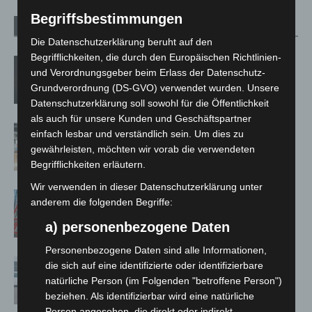
Begriffsbestimmungen
Verwandte Artikel
Mehr vom Autor
Die Datenschutzerklärung beruht auf den
Begrifflichkeiten, die durch den Europäischen Richtlinien-
M’era Luna 2026: 25.000 Fans feiern in
und Verordnungsgeber beim Erlass der Datenschutz-
Hildesheim
Grundverordnung (DS-GVO) verwendet wurden. Unsere
Datenschutzerklärung soll sowohl für die Öffentlichkeit
als auch für unsere Kunden und Geschäftspartner
Kunst trifft Weingenuss: Barbara-
einfach lesbar und verständlich sein. Um dies zu
Susann Mehring zeigt ihre Werke im
gewährleisten, möchten wir vorab die verwendeten
Jacques’ Wein-Depot Isernhagen
Begrifflichkeiten erläutern.
Wir verwenden in dieser Datenschutzerklärung unter
A2: Zweite Turbobaustelle startet
anderem die folgenden Begriffe:
zwischen Hannover-West und
a) personenbezogene Daten
Bothfeld
Personenbezogene Daten sind alle Informationen,
Niedersachsen: Feuerwehrkräfte
die sich auf eine identifizierte oder identifizierbare
kehren nach Waldbrandeinsatz aus
natürliche Person (im Folgenden "betroffene Person")
Spanien zurück
beziehen. Als identifizierbar wird eine natürliche
Person angesehen, die direkt oder indirekt,