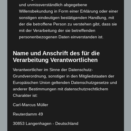
August 2025
(90)
und unmissverständlich abgegebene
Willensbekundung in Form einer Erklärung oder einer
Juli 2025
(90)
sonstigen eindeutigen bestätigenden Handlung, mit
Juni 2025
(103)
der die betroffene Person zu verstehen gibt, dass sie
Mai 2025
(112)
mit der Verarbeitung der sie betreffenden
personenbezogenen Daten einverstanden ist.
April 2025
(88)
März 2025
(111)
Name und Anschrift des für die
Februar 2025
(96)
Verarbeitung Verantwortlichen
Januar 2025
(88)
Verantwortlicher im Sinne der Datenschutz-
Dezember 2024
(89)
Grundverordnung, sonstiger in den Mitgliedstaaten der
Europäischen Union geltenden Datenschutzgesetze und
November 2024
(94)
anderer Bestimmungen mit datenschutzrechtlichem
Oktober 2024
(93)
Charakter ist:
September 2024
(112)
Carl-Marcus Müller
August 2024
(107)
Reuterdamm 49
Juli 2024
(89)
30853 Langenhagen - Deutschland
Juni 2024
(107)