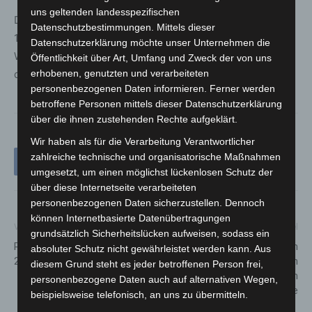
uns geltenden landesspezifischen
Der Erlebnis-Zoo Hannover hat täglich von 09:00 bis
Datenschutzbestimmungen. Mittels dieser
18:30 Uhr geöffnet – auch an den Osterfeiertagen.
Datenschutzerklärung möchte unser Unternehmen die
Weitere Informationen zu den Osteraktionen, Tickets und
Öffentlichkeit über Art, Umfang und Zweck der von uns
erhobenen, genutzten und verarbeiteten
der Zoo-App sind auf der
Webseite des Zoos
verfügbar.
personenbezogenen Daten informieren. Ferner werden
betroffene Personen mittels dieser Datenschutzerklärung
über die ihnen zustehenden Rechte aufgeklärt.
Wir haben als für die Verarbeitung Verantwortlicher
zahlreiche technische und organisatorische Maßnahmen
umgesetzt, um einen möglichst lückenlosen Schutz der
über diese Internetseite verarbeiteten
personenbezogenen Daten sicherzustellen. Dennoch
können Internetbasierte Datenübertragungen
Vorheriger Artikel
Nächster Artikel
grundsätzlich Sicherheitslücken aufweisen, sodass ein
Rekordbesucher auf secIT
Diebstahl von
absoluter Schutz nicht gewährleistet werden kann. Aus
2026 in Hannover
Kommunalschleppern in
diesem Grund steht es jeder betroffenen Person frei,
Isernhagen: Polizei bittet um
personenbezogene Daten auch auf alternativen Wegen,
Hinweise
beispielsweise telefonisch, an uns zu übermitteln.