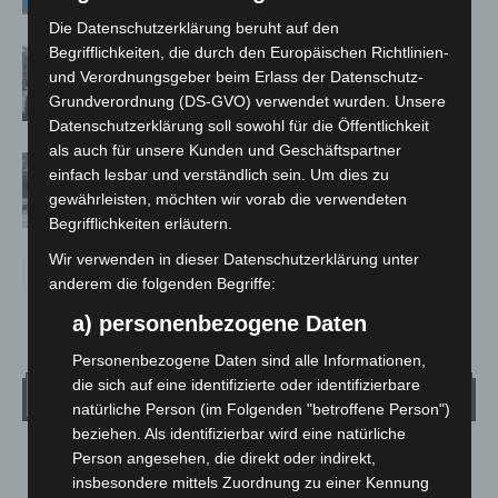
Die Datenschutzerklärung beruht auf den
Begrifflichkeiten, die durch den Europäischen Richtlinien-
Celle: Mensch stirbt bei Bagger-Unfall
und Verordnungsgeber beim Erlass der Datenschutz-
auf Baustelle
Grundverordnung (DS-GVO) verwendet wurden. Unsere
Datenschutzerklärung soll sowohl für die Öffentlichkeit
als auch für unsere Kunden und Geschäftspartner
Gasleitung bei McDonald’s-Umbau in
einfach lesbar und verständlich sein. Um dies zu
Langenhagen beschädigt
gewährleisten, möchten wir vorab die verwendeten
Begrifflichkeiten erläutern.
Wir verwenden in dieser Datenschutzerklärung unter
anderem die folgenden Begriffe:
a) personenbezogene Daten
Personenbezogene Daten sind alle Informationen,
die sich auf eine identifizierte oder identifizierbare
Wetter
natürliche Person (im Folgenden "betroffene Person")
beziehen. Als identifizierbar wird eine natürliche
Person angesehen, die direkt oder indirekt,
LANGENHAGEN
insbesondere mittels Zuordnung zu einer Kennung
Klarer Himmel