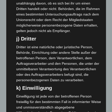
September 2025
(93)
unabhängig davon, ob es sich bei ihr um einen
Dritten handelt oder nicht. Behörden, die im Rahmen
August 2025
(90)
eines bestimmten Untersuchungsauftrags nach dem
Juli 2025
(90)
Unionsrecht oder dem Recht der Mitgliedstaaten
Juni 2025
(103)
möglicherweise personenbezogene Daten erhalten,
gelten jedoch nicht als Empfänger.
Mai 2025
(112)
j) Dritter
April 2025
(88)
März 2025
(111)
Dritter ist eine natürliche oder juristische Person,
Behörde, Einrichtung oder andere Stelle außer der
Februar 2025
(96)
betroffenen Person, dem Verantwortlichen, dem
Januar 2025
(88)
Auftragsverarbeiter und den Personen, die unter der
unmittelbaren Verantwortung des Verantwortlichen
Dezember 2024
(89)
oder des Auftragsverarbeiters befugt sind, die
November 2024
(94)
personenbezogenen Daten zu verarbeiten.
Oktober 2024
(93)
k) Einwilligung
September 2024
(112)
Einwilligung ist jede von der betroffenen Person
August 2024
(107)
freiwillig für den bestimmten Fall in informierter Weise
Juli 2024
(89)
und unmissverständlich abgegebene