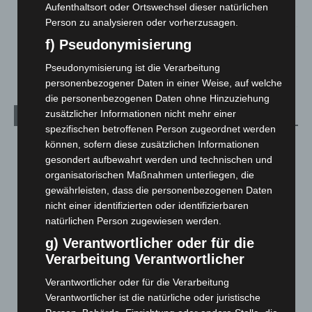
Aufenthaltsort oder Ortswechsel dieser natürlichen
5. August 2026
Person zu analysieren oder vorherzusagen.
f) Pseudonymisierung
Celle: Mensch stirbt bei Bagger-Unfall auf Baustelle
5. August 2026
Pseudonymisierung ist die Verarbeitung
personenbezogener Daten in einer Weise, auf welche
die personenbezogenen Daten ohne Hinzuziehung
zusätzlicher Informationen nicht mehr einer
Kategorien
spezifischen betroffenen Person zugeordnet werden
können, sofern diese zusätzlichen Informationen
Blaulicht
2.799
gesondert aufbewahrt werden und technischen und
Corona-News
712
organisatorischen Maßnahmen unterliegen, die
Hannover und Region
5.039
gewährleisten, dass die personenbezogenen Daten
nicht einer identifizierten oder identifizierbaren
Langenhagen und Ortsteile
3.252
natürlichen Person zugewiesen werden.
Leserbriefe
1
g) Verantwortlicher oder für die
Menschen
2
Verarbeitung Verantwortlicher
Über uns
1
Verantwortlicher oder für die Verarbeitung
Veranstaltungen
1.888
Verantwortlicher ist die natürliche oder juristische