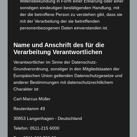
Willensbekundung in Form einer Erklärung oder einer
Juni 2024
(107)
sonstigen eindeutigen bestätigenden Handlung, mit
Mai 2024
(149)
der die betroffene Person zu verstehen gibt, dass sie
mit der Verarbeitung der sie betreffenden
April 2024
(102)
personenbezogenen Daten einverstanden ist.
März 2024
(103)
Februar 2024
(103)
Name und Anschrift des für die
Januar 2024
(111)
Verarbeitung Verantwortlichen
Dezember 2023
(130)
Verantwortlicher im Sinne der Datenschutz-
November 2023
(130)
Grundverordnung, sonstiger in den Mitgliedstaaten der
Europäischen Union geltenden Datenschutzgesetze und
Oktober 2023
(114)
anderer Bestimmungen mit datenschutzrechtlichem
September 2023
(133)
Charakter ist:
August 2023
(134)
Carl-Marcus Müller
Juli 2023
(118)
Reuterdamm 49
Juni 2023
(142)
30853 Langenhagen - Deutschland
Mai 2023
(139)
Telefon: 0511-215 6000
April 2023
(155)