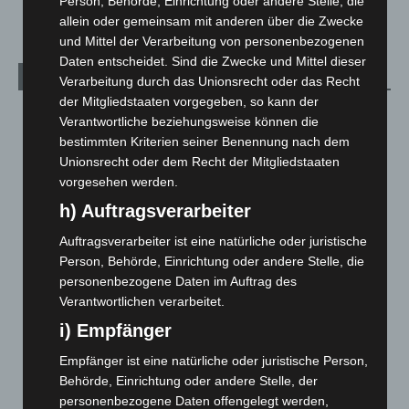
Welt
1.271
Person, Behörde, Einrichtung oder andere Stelle, die
allein oder gemeinsam mit anderen über die Zwecke
und Mittel der Verarbeitung von personenbezogenen
Daten entscheidet. Sind die Zwecke und Mittel dieser
Archiv
Verarbeitung durch das Unionsrecht oder das Recht
der Mitgliedstaaten vorgegeben, so kann der
August 2026
(14)
Verantwortliche beziehungsweise können die
bestimmten Kriterien seiner Benennung nach dem
Juli 2026
(73)
Unionsrecht oder dem Recht der Mitgliedstaaten
Juni 2026
(139)
vorgesehen werden.
Mai 2026
(99)
h) Auftragsverarbeiter
April 2026
(99)
Auftragsverarbeiter ist eine natürliche oder juristische
März 2026
(115)
Person, Behörde, Einrichtung oder andere Stelle, die
Februar 2026
(109)
personenbezogene Daten im Auftrag des
Verantwortlichen verarbeitet.
Januar 2026
(122)
i) Empfänger
Dezember 2025
(103)
Empfänger ist eine natürliche oder juristische Person,
November 2025
(114)
Behörde, Einrichtung oder andere Stelle, der
Oktober 2025
(112)
personenbezogene Daten offengelegt werden,