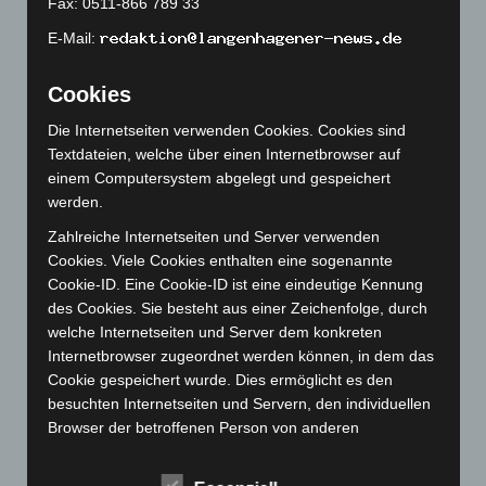
Fax: 0511-866 789 33
März 2023
(174)
E-Mail:
Februar 2023
(154)
Januar 2023
(140)
Cookies
Dezember 2022
(130)
Die Internetseiten verwenden Cookies. Cookies sind
November 2022
(167)
Textdateien, welche über einen Internetbrowser auf
Oktober 2022
(166)
einem Computersystem abgelegt und gespeichert
werden.
September 2022
(205)
Zahlreiche Internetseiten und Server verwenden
August 2022
(166)
Cookies. Viele Cookies enthalten eine sogenannte
Juli 2022
(133)
Cookie-ID. Eine Cookie-ID ist eine eindeutige Kennung
Juni 2022
(167)
des Cookies. Sie besteht aus einer Zeichenfolge, durch
welche Internetseiten und Server dem konkreten
Mai 2022
(177)
Internetbrowser zugeordnet werden können, in dem das
April 2022
(198)
Cookie gespeichert wurde. Dies ermöglicht es den
März 2022
(221)
besuchten Internetseiten und Servern, den individuellen
Browser der betroffenen Person von anderen
Februar 2022
(189)
Internetbrowsern, die andere Cookies enthalten, zu
Januar 2022
(190)
unterscheiden. Ein bestimmter Internetbrowser kann