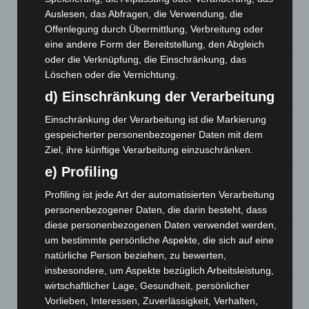
A2: Zweite Turbobaustelle startet zwischen Hannover-West
Auslesen, das Abfragen, die Verwendung, die
und Bothfeld
Offenlegung durch Übermittlung, Verbreitung oder
8. August 2026
eine andere Form der Bereitstellung, den Abgleich
oder die Verknüpfung, die Einschränkung, das
Niedersachsen: Feuerwehrkräfte kehren nach
Löschen oder die Vernichtung.
Waldbrandeinsatz aus Spanien zurück
7. August 2026
d) Einschränkung der Verarbeitung
Hannover: Erste Tigermücken-Population in Niedersachsen
Einschränkung der Verarbeitung ist die Markierung
entdeckt
gespeicherter personenbezogener Daten mit dem
7. August 2026
Ziel, ihre künftige Verarbeitung einzuschränken.
e) Profiling
Brand im „Haus der Begegnung“ in Neuwarmbüchen schnell
eingedämmt
Profiling ist jede Art der automatisierten Verarbeitung
6. August 2026
personenbezogener Daten, die darin besteht, dass
diese personenbezogenen Daten verwendet werden,
Region Hannover: 21 neue Notfallsanitäter starten beim
um bestimmte persönliche Aspekte, die sich auf eine
Roten Kreuz
natürliche Person beziehen, zu bewerten,
5. August 2026
insbesondere, um Aspekte bezüglich Arbeitsleistung,
wirtschaftlicher Lage, Gesundheit, persönlicher
Mann läuft mit Hockeyschläger über A7 – Polizei sucht
Vorlieben, Interessen, Zuverlässigkeit, Verhalten,
Zeugen