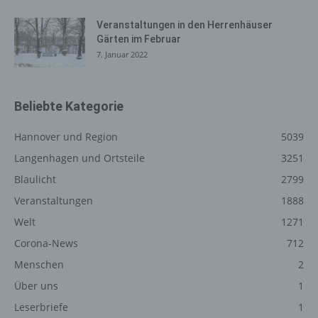
auszuliefern, (2) die Inhalte unserer Internetseite sowie
die Werbung für diese zu optimieren, (3) die dauerhafte
Veranstaltungen in den Herrenhäuser
Funktionsfähigkeit unserer informationstechnologischen
Gärten im Februar
Systeme und der Technik unserer Internetseite zu
7. Januar 2022
gewährleisten sowie (4) um Strafverfolgungsbehörden
im Falle eines Cyberangriffes die zur Strafverfolgung
notwendigen Informationen bereitzustellen. Diese
Beliebte Kategorie
anonym erhobenen Daten und Informationen werden
durch uns daher einerseits statistisch und ferner mit dem
Hannover und Region
5039
Ziel ausgewertet, den Datenschutz und die
Langenhagen und Ortsteile
3251
Datensicherheit in unserem Unternehmen zu erhöhen,
um letztlich ein optimales Schutzniveau für die von uns
Blaulicht
2799
verarbeiteten personenbezogenen Daten
Veranstaltungen
1888
sicherzustellen. Die anonymen Daten der Server-Logfiles
Welt
1271
werden getrennt von allen durch eine betroffene Person
angegebenen personenbezogenen Daten gespeichert.
Corona-News
712
Menschen
2
Registrierung auf unserer
Über uns
1
Internetseite
Leserbriefe
1
Die betroffene Person hat die Möglichkeit, sich auf der