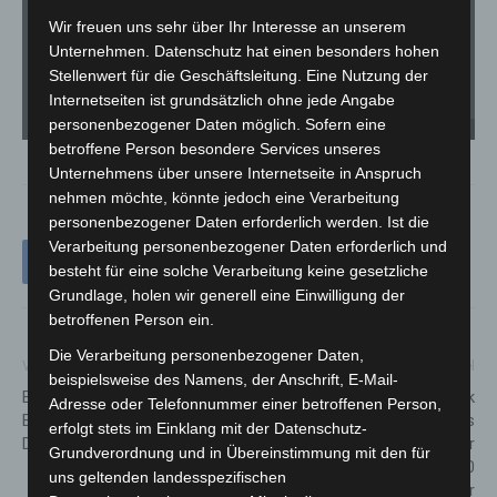
Wir freuen uns sehr über Ihr Interesse an unserem
Unternehmen. Datenschutz hat einen besonders hohen
Stellenwert für die Geschäftsleitung. Eine Nutzung der
Internetseiten ist grundsätzlich ohne jede Angabe
Gr
personenbezogener Daten möglich. Sofern eine
Nach 2,5 Stunden wurde die Suche ergebnislos eingestellt. © Bernd Günther
Mi
betroffene Person besondere Services unseres
Unternehmens über unsere Internetseite in Anspruch
nehmen möchte, könnte jedoch eine Verarbeitung
personenbezogener Daten erforderlich werden. Ist die
Verarbeitung personenbezogener Daten erforderlich und
besteht für eine solche Verarbeitung keine gesetzliche
Grundlage, holen wir generell eine Einwilligung der
betroffenen Person ein.
Die Verarbeitung personenbezogener Daten,
Vorheriger Artikel
Nächster Artikel
beispielsweise des Namens, der Anschrift, E-Mail-
Bürgersprechstunde mit
PS Days 2025: Tuning, Technik
Adresse oder Telefonnummer einer betroffenen Person,
Bürgermeister Mirko Heuer am
und Trends – das
erfolgt stets im Einklang mit der Datenschutz-
Donnerstag, den 3. Juli 2025
Sommerfestival der
Grundverordnung und in Übereinstimmung mit den für
Superlative – über 47.000
uns geltenden landesspezifischen
feiern in Hannover