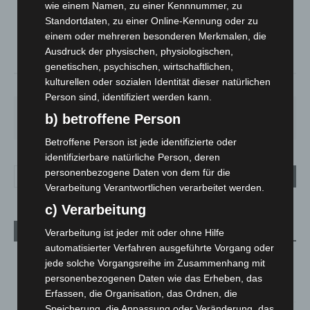
wie einem Namen, zu einer Kennnummer, zu
°
20
°
Standortdaten, zu einer Online-Kennung oder zu
C
18.5
einem oder mehreren besonderen Merkmalen, die
°
17.7
Ausdruck der physischen, physiologischen,
genetischen, psychischen, wirtschaftlichen,
kulturellen oder sozialen Identität dieser natürlichen
69%
1.8m/s
9%
Person sind, identifiziert werden kann.
SA.
SO.
MO.
DI.
MI.
b) betroffene Person
27
°
34
°
28
°
22
°
26
°
Betroffene Person ist jede identifizierte oder
identifizierbare natürliche Person, deren
personenbezogene Daten von dem für die
Verarbeitung Verantwortlichen verarbeitet werden.
c) Verarbeitung
Aktuelle Beiträge
Verarbeitung ist jeder mit oder ohne Hilfe
automatisierter Verfahren ausgeführte Vorgang oder
Kunst trifft Weingenuss: Barbara-Susann Mehring zeigt ihre
jede solche Vorgangsreihe im Zusammenhang mit
Werke im Jacques’ Wein-Depot Isernhagen
personenbezogenen Daten wie das Erheben, das
8. August 2026
Erfassen, die Organisation, das Ordnen, die
Speicherung, die Anpassung oder Veränderung, das