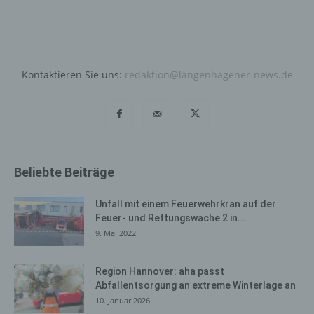
Daten und Informationen. Diese allgemeinen Daten und
Informationen werden in den Logfiles des Servers
gespeichert. Erfasst werden können die (1) verwendeten
Browsertypen und Versionen, (2) das vom zugreifenden
System verwendete Betriebssystem, (3) die
Kontaktieren Sie uns:
redaktion@langenhagener-news.de
Internetseite, von welcher ein zugreifendes System auf
unsere Internetseite gelangt (sogenannte Referrer), (4)
die Unterwebseiten, welche über ein zugreifendes
System auf unserer Internetseite angesteuert werden,
(5) das Datum und die Uhrzeit eines Zugriffs auf die
Internetseite, (6) eine Internet-Protokoll-Adresse (IP-
Beliebte Beiträge
Adresse), (7) der Internet-Service-Provider des
zugreifenden Systems und (8) sonstige ähnliche Daten
und Informationen, die der Gefahrenabwehr im Falle von
Unfall mit einem Feuerwehrkran auf der
Angriffen auf unsere informationstechnologischen
Feuer- und Rettungswache 2 in...
Systeme dienen.
9. Mai 2022
Bei der Nutzung dieser allgemeinen Daten und
Informationen ziehen wird keine Rückschlüsse auf die
Region Hannover: aha passt
Abfallentsorgung an extreme Winterlage an
betroffene Person. Diese Informationen werden vielmehr
10. Januar 2026
benötigt, um (1) die Inhalte unserer Internetseite korrekt