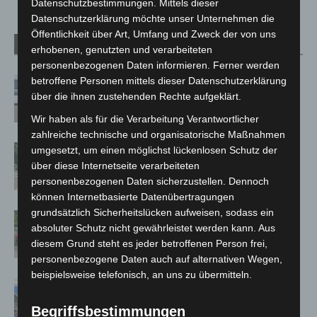
Datenschutzbestimmungen. Mittels dieser
Datenschutzerklärung möchte unser Unternehmen die
Öffentlichkeit über Art, Umfang und Zweck der von uns
Verwandte Artikel
Mehr vom Autor
erhobenen, genutzten und verarbeiteten
personenbezogenen Daten informieren. Ferner werden
Niedersachsen: Feuerwehrkräfte
betroffene Personen mittels dieser Datenschutzerklärung
über die ihnen zustehenden Rechte aufgeklärt.
kehren nach Waldbrandeinsatz aus
Spanien zurück
Wir haben als für die Verarbeitung Verantwortlicher
zahlreiche technische und organisatorische Maßnahmen
Brand im „Haus der Begegnung“ in
umgesetzt, um einen möglichst lückenlosen Schutz der
Neuwarmbüchen schnell eingedämmt
über diese Internetseite verarbeiteten
personenbezogenen Daten sicherzustellen. Dennoch
können Internetbasierte Datenübertragungen
grundsätzlich Sicherheitslücken aufweisen, sodass ein
Region Hannover: 21 neue
absoluter Schutz nicht gewährleistet werden kann. Aus
Notfallsanitäter starten beim Roten
diesem Grund steht es jeder betroffenen Person frei,
Kreuz
personenbezogene Daten auch auf alternativen Wegen,
beispielsweise telefonisch, an uns zu übermitteln.
Mann läuft mit Hockeyschläger über
A7 – Polizei sucht Zeugen
Begriffsbestimmungen