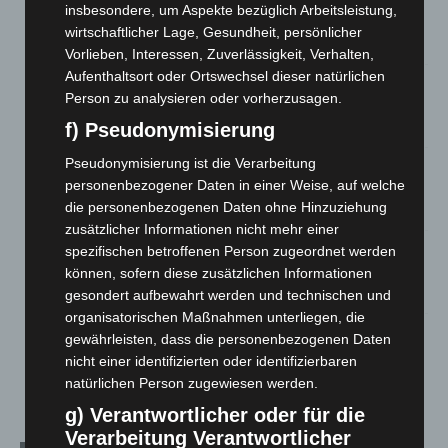
Niedersachsen: Feuerwehrkräfte kehren nach
insbesondere, um Aspekte bezüglich Arbeitsleistung,
Waldbrandeinsatz aus Spanien zurück
wirtschaftlicher Lage, Gesundheit, persönlicher
7. August 2026
Vorlieben, Interessen, Zuverlässigkeit, Verhalten,
Aufenthaltsort oder Ortswechsel dieser natürlichen
Hannover: Erste Tigermücken-Population in Niedersachsen
Person zu analysieren oder vorherzusagen.
entdeckt
f) Pseudonymisierung
7. August 2026
Pseudonymisierung ist die Verarbeitung
Brand im „Haus der Begegnung“ in Neuwarmbüchen schnell
personenbezogener Daten in einer Weise, auf welche
eingedämmt
die personenbezogenen Daten ohne Hinzuziehung
6. August 2026
zusätzlicher Informationen nicht mehr einer
Region Hannover: 21 neue Notfallsanitäter starten beim
spezifischen betroffenen Person zugeordnet werden
Roten Kreuz
können, sofern diese zusätzlichen Informationen
5. August 2026
gesondert aufbewahrt werden und technischen und
organisatorischen Maßnahmen unterliegen, die
Mann läuft mit Hockeyschläger über A7 – Polizei sucht
gewährleisten, dass die personenbezogenen Daten
Zeugen
nicht einer identifizierten oder identifizierbaren
5. August 2026
natürlichen Person zugewiesen werden.
g) Verantwortlicher oder für die
Verarbeitung Verantwortlicher