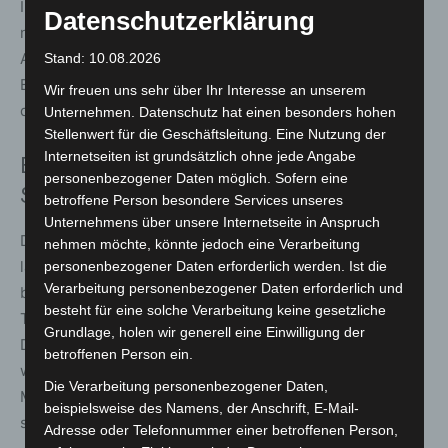
Im Rahmen sofort eingeleiteter Fahndungsmaßnahmen
Datenschutzerklärung
nahm die Polizei wenig später zwei Tatverdächtige im
Alter von 21 und 26 Jahren im Nahbereich der
Stand: 10.08.2026
Badenstedter Straße fest. Beide stehen im Verdacht, an
Wir freuen uns sehr über Ihr Interesse an unserem
der Tat beteiligt gewesen zu sein.
Unternehmen. Datenschutz hat einen besonders hohen
Stellenwert für die Geschäftsleitung. Eine Nutzung der
Internetseiten ist grundsätzlich ohne jede Angabe
Ermittlungen zu Tatmotiv und
personenbezogener Daten möglich. Sofern eine
Straftatbestand laufen
betroffene Person besondere Services unseres
Unternehmens über unsere Internetseite in Anspruch
Die genauen Hintergründe der Tat sind Gegenstand
nehmen möchte, könnte jedoch eine Verarbeitung
laufender Ermittlungen. Nach Angaben der Polizei
personenbezogener Daten erforderlich werden. Ist die
Verarbeitung personenbezogener Daten erforderlich und
bestehen Hinweise darauf, dass zwischen den
besteht für eine solche Verarbeitung keine gesetzliche
Tatbeteiligten kriminelle Verbindungen bestanden.
Grundlage, holen wir generell eine Einwilligung der
Derzeit wird geprüft, ob gegen die Tatverdächtigen
betroffenen Person ein.
wegen des Verdachts des erpresserischen
Die Verarbeitung personenbezogener Daten,
Menschenraubs oder wegen des Verdachts der
beispielsweise des Namens, der Anschrift, E-Mail-
schweren räuberischen Erpressung ermittelt wird.
Adresse oder Telefonnummer einer betroffenen Person,