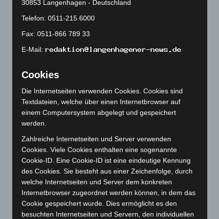
Januar 2024
(111)
30853 Langenhagen - Deutschland
Dezember 2023
(130)
Telefon: 0511-215 6000
November 2023
(130)
Fax: 0511-866 789 33
Oktober 2023
(114)
E-Mail:
September 2023
(133)
Cookies
August 2023
(134)
Juli 2023
(118)
Die Internetseiten verwenden Cookies. Cookies sind
Textdateien, welche über einen Internetbrowser auf
Juni 2023
(142)
einem Computersystem abgelegt und gespeichert
Mai 2023
(139)
werden.
April 2023
(155)
Zahlreiche Internetseiten und Server verwenden
März 2023
(174)
Cookies. Viele Cookies enthalten eine sogenannte
Cookie-ID. Eine Cookie-ID ist eine eindeutige Kennung
Februar 2023
(154)
des Cookies. Sie besteht aus einer Zeichenfolge, durch
Januar 2023
(140)
welche Internetseiten und Server dem konkreten
Dezember 2022
(130)
Internetbrowser zugeordnet werden können, in dem das
Cookie gespeichert wurde. Dies ermöglicht es den
November 2022
(167)
besuchten Internetseiten und Servern, den individuellen