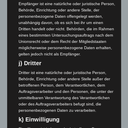
Juli 2026
(73)
Empfänger ist eine natürliche oder juristische Person,
Juni 2026
(139)
Behörde, Einrichtung oder andere Stelle, der
personenbezogene Daten offengelegt werden,
Mai 2026
(99)
unabhängig davon, ob es sich bei ihr um einen
April 2026
(99)
Dritten handelt oder nicht. Behörden, die im Rahmen
März 2026
(115)
eines bestimmten Untersuchungsauftrags nach dem
Unionsrecht oder dem Recht der Mitgliedstaaten
Februar 2026
(109)
möglicherweise personenbezogene Daten erhalten,
Januar 2026
(122)
gelten jedoch nicht als Empfänger.
Dezember 2025
(103)
j) Dritter
November 2025
(114)
Dritter ist eine natürliche oder juristische Person,
Oktober 2025
(112)
Behörde, Einrichtung oder andere Stelle außer der
betroffenen Person, dem Verantwortlichen, dem
September 2025
(93)
Auftragsverarbeiter und den Personen, die unter der
August 2025
(90)
unmittelbaren Verantwortung des Verantwortlichen
Juli 2025
(90)
oder des Auftragsverarbeiters befugt sind, die
personenbezogenen Daten zu verarbeiten.
Juni 2025
(103)
k) Einwilligung
Mai 2025
(112)