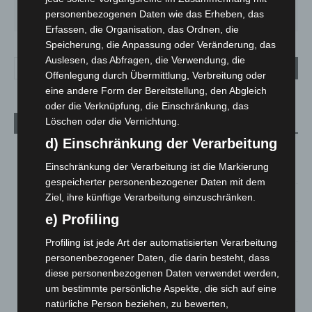
MO.
DI.
MI.
DO.
FR.
27
°
25
°
26
°
30
°
34
°
personenbezogenen Daten wie das Erheben, das
Erfassen, die Organisation, das Ordnen, die
Speicherung, die Anpassung oder Veränderung, das
Auslesen, das Abfragen, die Verwendung, die
Offenlegung durch Übermittlung, Verbreitung oder
eine andere Form der Bereitstellung, den Abgleich
oder die Verknüpfung, die Einschränkung, das
Löschen oder die Vernichtung.
Aktuelle Beiträge
d) Einschränkung der Verarbeitung
M’era Luna 2026: 25.000 Fans feiern in Hildesheim
Einschränkung der Verarbeitung ist die Markierung
10. August 2026
gespeicherter personenbezogener Daten mit dem
Kunst trifft Weingenuss: Barbara-Susann Mehring zeigt ihre
Ziel, ihre künftige Verarbeitung einzuschränken.
Werke im Jacques’ Wein-Depot Isernhagen
e) Profiling
8. August 2026
Profiling ist jede Art der automatisierten Verarbeitung
A2: Zweite Turbobaustelle startet zwischen Hannover-West
personenbezogener Daten, die darin besteht, dass
und Bothfeld
diese personenbezogenen Daten verwendet werden,
8. August 2026
um bestimmte persönliche Aspekte, die sich auf eine
natürliche Person beziehen, zu bewerten,