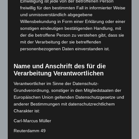
April 2025
(88)
Einwilligung ist jede von der betroffenen Person
freiwillig für den bestimmten Fall in informierter Weise
März 2025
(111)
und unmissverständlich abgegebene
Februar 2025
(96)
Willensbekundung in Form einer Erklärung oder einer
sonstigen eindeutigen bestätigenden Handlung, mit
Januar 2025
(88)
der die betroffene Person zu verstehen gibt, dass sie
Dezember 2024
(89)
mit der Verarbeitung der sie betreffenden
November 2024
(94)
personenbezogenen Daten einverstanden ist.
Oktober 2024
(93)
Name und Anschrift des für die
September 2024
(112)
Verarbeitung Verantwortlichen
August 2024
(107)
Verantwortlicher im Sinne der Datenschutz-
Juli 2024
(89)
Grundverordnung, sonstiger in den Mitgliedstaaten der
Juni 2024
(107)
Europäischen Union geltenden Datenschutzgesetze und
Mai 2024
(149)
anderer Bestimmungen mit datenschutzrechtlichem
Charakter ist:
April 2024
(102)
Carl-Marcus Müller
März 2024
(103)
Reuterdamm 49
Februar 2024
(103)