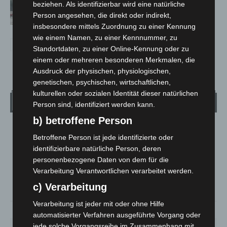
beziehen. Als identifizierbar wird eine natürliche
Langenhagen beschädigt
Person angesehen, die direkt oder indirekt,
insbesondere mittels Zuordnung zu einer Kennung
wie einem Namen, zu einer Kennnummer, zu
Standortdaten, zu einer Online-Kennung oder zu
einem oder mehreren besonderen Merkmalen, die
Ausdruck der physischen, physiologischen,
genetischen, psychischen, wirtschaftlichen,
kulturellen oder sozialen Identität dieser natürlichen
Wetter
Person sind, identifiziert werden kann.
b) betroffene Person
LANGENHAGEN
Betroffene Person ist jede identifizierte oder
Bedeckt
identifizierbare natürliche Person, deren
°
personenbezogene Daten von dem für die
28.3
°
C
25.6
Verarbeitung Verantwortlichen verarbeitet werden.
°
24.9
c) Verarbeitung
Verarbeitung ist jeder mit oder ohne Hilfe
41%
5.8m/s
88%
automatisierter Verfahren ausgeführte Vorgang oder
jede solche Vorgangsreihe im Zusammenhang mit