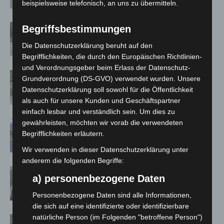
Spanien zurück
beispielsweise telefonisch, an uns zu übermitteln.
Brand im „Haus der Begegnung“ in
Begriffsbestimmungen
Neuwarmbüchen schnell eingedämmt
Die Datenschutzerklärung beruht auf den
Begrifflichkeiten, die durch den Europäischen Richtlinien-
und Verordnungsgeber beim Erlass der Datenschutz-
Region Hannover: 21 neue
Grundverordnung (DS-GVO) verwendet wurden. Unsere
Notfallsanitäter starten beim Roten
Datenschutzerklärung soll sowohl für die Öffentlichkeit
Kreuz
als auch für unsere Kunden und Geschäftspartner
einfach lesbar und verständlich sein. Um dies zu
gewährleisten, möchten wir vorab die verwendeten
Mann läuft mit Hockeyschläger über
Begrifflichkeiten erläutern.
A7 – Polizei sucht Zeugen
Wir verwenden in dieser Datenschutzerklärung unter
anderem die folgenden Begriffe:
Celle: Mensch stirbt bei Bagger-Unfall
a) personenbezogene Daten
auf Baustelle
Personenbezogene Daten sind alle Informationen,
die sich auf eine identifizierte oder identifizierbare
natürliche Person (im Folgenden "betroffene Person")
Gasleitung bei McDonald’s-Umbau in