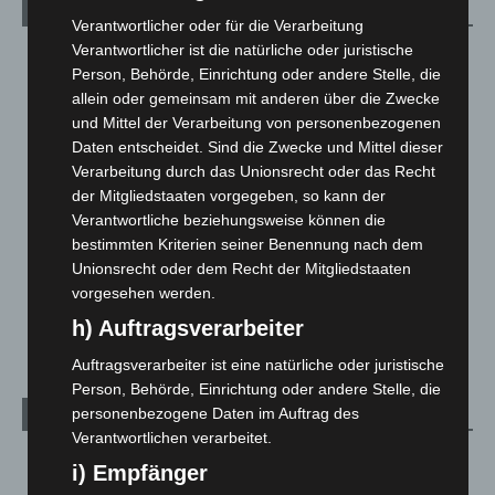
Kategorien
Verantwortlicher oder für die Verarbeitung
Verantwortlicher ist die natürliche oder juristische
Blaulicht
2.799
Person, Behörde, Einrichtung oder andere Stelle, die
Corona-News
712
allein oder gemeinsam mit anderen über die Zwecke
und Mittel der Verarbeitung von personenbezogenen
Hannover und Region
5.039
Daten entscheidet. Sind die Zwecke und Mittel dieser
Langenhagen und Ortsteile
3.252
Verarbeitung durch das Unionsrecht oder das Recht
Leserbriefe
1
der Mitgliedstaaten vorgegeben, so kann der
Verantwortliche beziehungsweise können die
Menschen
2
bestimmten Kriterien seiner Benennung nach dem
Über uns
1
Unionsrecht oder dem Recht der Mitgliedstaaten
Veranstaltungen
1.889
vorgesehen werden.
Welt
1.272
h) Auftragsverarbeiter
Auftragsverarbeiter ist eine natürliche oder juristische
Person, Behörde, Einrichtung oder andere Stelle, die
personenbezogene Daten im Auftrag des
Archiv
Verantwortlichen verarbeitet.
August 2026
(15)
i) Empfänger