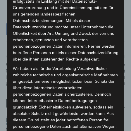
erfolgt stets im Einklang mit der Datenschutz-
Grundverordnung und in Übereinstimmung mit den für
uns geltenden landesspezifischen
Datenschutzbestimmungen. Mittels dieser
Datenschutzerklärung möchte unser Unternehmen die
Öffentlichkeit über Art, Umfang und Zweck der von uns
erhobenen, genutzten und verarbeiteten
personenbezogenen Daten informieren. Ferner werden
betroffene Personen mittels dieser Datenschutzerklärung
Vorheriger Artikel
Nächster Artikel
über die ihnen zustehenden Rechte aufgeklärt.
Sicher im Alltag:
Zigarettenautomat in
Wir haben als für die Verarbeitung Verantwortlicher
Präventionsrat Langenhagen
Hannover-Bothfeld gesprengt
zahlreiche technische und organisatorische Maßnahmen
lädt zu Mitmach-Vortrag
– zwei Tatverdächtige
umgesetzt, um einen möglichst lückenlosen Schutz der
gegen Betrug ein
festgenommen
über diese Internetseite verarbeiteten
personenbezogenen Daten sicherzustellen. Dennoch
können Internetbasierte Datenübertragungen
Verwandte Artikel
Mehr vom Autor
grundsätzlich Sicherheitslücken aufweisen, sodass ein
absoluter Schutz nicht gewährleistet werden kann. Aus
Niedersachsen: Feuerwehrkräfte
diesem Grund steht es jeder betroffenen Person frei,
kehren nach Waldbrandeinsatz aus
personenbezogene Daten auch auf alternativen Wegen,