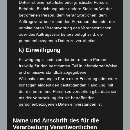
Dritter ist eine natürliche oder juristische Person,
Juni 2023
(142)
Behörde, Einrichtung oder andere Stelle außer der
Mai 2023
(139)
betroffenen Person, dem Verantwortlichen, dem
Auftragsverarbeiter und den Personen, die unter der
April 2023
(155)
unmittelbaren Verantwortung des Verantwortlichen
März 2023
(174)
oder des Auftragsverarbeiters befugt sind, die
Februar 2023
(154)
personenbezogenen Daten zu verarbeiten.
Januar 2023
(140)
k) Einwilligung
Dezember 2022
(130)
Einwilligung ist jede von der betroffenen Person
freiwillig für den bestimmten Fall in informierter Weise
November 2022
(167)
und unmissverständlich abgegebene
Oktober 2022
(166)
Willensbekundung in Form einer Erklärung oder einer
September 2022
(205)
sonstigen eindeutigen bestätigenden Handlung, mit
der die betroffene Person zu verstehen gibt, dass sie
August 2022
(166)
mit der Verarbeitung der sie betreffenden
Juli 2022
(133)
personenbezogenen Daten einverstanden ist.
Juni 2022
(167)
Mai 2022
(177)
Name und Anschrift des für die
Verarbeitung Verantwortlichen
April 2022
(198)