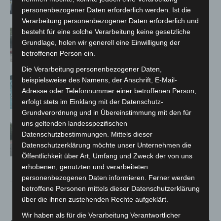
personenbezogener Daten erforderlich werden. Ist die
Verarbeitung personenbezogener Daten erforderlich und
besteht für eine solche Verarbeitung keine gesetzliche
Gasleitung bei McDonald’s-Umbau in
Grundlage, holen wir generell eine Einwilligung der
Langenhagen beschädigt
betroffenen Person ein.
Die Verarbeitung personenbezogener Daten,
Anklage nach Abschaltung von
beispielsweise des Namens, der Anschrift, E-Mail-
Adresse oder Telefonnummer einer betroffenen Person,
„Archetyp Market“ erhoben
erfolgt stets im Einklang mit der Datenschutz-
Grundverordnung und in Übereinstimmung mit den für
uns geltenden landesspezifischen
Hannover: Polizei stoppt 166
Datenschutzbestimmungen. Mittels dieser
Trunkenheitsfahrten bei
Datenschutzerklärung möchte unser Unternehmen die
Großkontrolle
Öffentlichkeit über Art, Umfang und Zweck der von uns
erhobenen, genutzten und verarbeiteten
personenbezogenen Daten informieren. Ferner werden
betroffene Personen mittels dieser Datenschutzerklärung
über die ihnen zustehenden Rechte aufgeklärt.
Wir haben als für die Verarbeitung Verantwortlicher