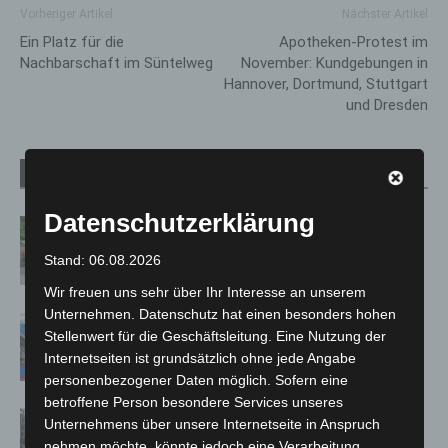
Vorheriger Artikel
Nächster Artikel
Ein Platz für die
Apotheken-Protest im
Nachbarschaft im Süntelweg
November: Kundgebungen in
Hannover, Dortmund, Stuttgart
und Dresden
Verwandte Artikel
Mehr vom Autor
Datenschutzerklärung
Region Hannover: 21 neue
Notfallsanitäter starten beim Roten
Stand: 06.08.2026
Kreuz
Wir freuen uns sehr über Ihr Interesse an unserem
Unternehmen. Datenschutz hat einen besonders hohen
Mann läuft mit Hockeyschläger über
Stellenwert für die Geschäftsleitung. Eine Nutzung der
A7 – Polizei sucht Zeugen
Internetseiten ist grundsätzlich ohne jede Angabe
personenbezogener Daten möglich. Sofern eine
betroffene Person besondere Services unseres
Celle: Mensch stirbt bei Bagger-Unfall
Unternehmens über unsere Internetseite in Anspruch
auf Baustelle
nehmen möchte, könnte jedoch eine Verarbeitung