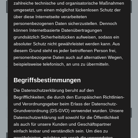
zahlreiche technische und organisatorische Maßnahmen
Wetter
umgesetzt, um einen möglichst lückenlosen Schutz der
über diese Internetseite verarbeiteten
personenbezogenen Daten sicherzustellen. Dennoch
LANGENHAGEN
können Internetbasierte Datenübertragungen
Überwiegend Bewölkt
grundsätzlich Sicherheitslücken aufweisen, sodass ein
°
21.1
°
absoluter Schutz nicht gewährleistet werden kann. Aus
C
19.6
diesem Grund steht es jeder betroffenen Person frei,
°
19
personenbezogene Daten auch auf alternativen Wegen,
beispielsweise telefonisch, an uns zu übermitteln.
78%
0.5m/s
63%
Begriffsbestimmungen
DO.
FR.
SA.
SO.
MO.
29
°
24
°
27
°
31
°
31
°
Die Datenschutzerklärung beruht auf den
Begrifflichkeiten, die durch den Europäischen Richtlinien-
und Verordnungsgeber beim Erlass der Datenschutz-
Grundverordnung (DS-GVO) verwendet wurden. Unsere
Datenschutzerklärung soll sowohl für die Öffentlichkeit
als auch für unsere Kunden und Geschäftspartner
einfach lesbar und verständlich sein. Um dies zu
Aktuelle Beiträge
gewährleisten, möchten wir vorab die verwendeten