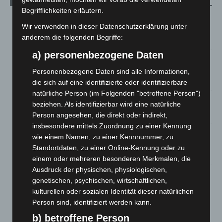
Begrifflichkeiten erläutern.
Region Hannover: 21 neue Notfallsanitäter starten beim
Wir verwenden in dieser Datenschutzerklärung unter
Roten Kreuz
anderem die folgenden Begriffe:
5. August 2026
a) personenbezogene Daten
Mann läuft mit Hockeyschläger über A7 – Polizei sucht
Zeugen
Personenbezogene Daten sind alle Informationen,
5. August 2026
die sich auf eine identifizierte oder identifizierbare
natürliche Person (im Folgenden "betroffene Person")
Celle: Mensch stirbt bei Bagger-Unfall auf Baustelle
beziehen. Als identifizierbar wird eine natürliche
5. August 2026
Person angesehen, die direkt oder indirekt,
insbesondere mittels Zuordnung zu einer Kennung
Gasleitung bei McDonald’s-Umbau in Langenhagen
wie einem Namen, zu einer Kennnummer, zu
beschädigt
Standortdaten, zu einer Online-Kennung oder zu
5. August 2026
einem oder mehreren besonderen Merkmalen, die
Ausdruck der physischen, physiologischen,
Anklage nach Abschaltung von „Archetyp Market“ erhoben
genetischen, psychischen, wirtschaftlichen,
3. August 2026
kulturellen oder sozialen Identität dieser natürlichen
Person sind, identifiziert werden kann.
Hannover: Polizei stoppt 166 Trunkenheitsfahrten bei
b) betroffene Person
Großkontrolle