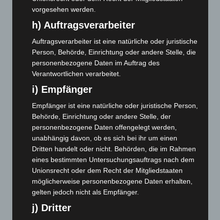
September 2024
(112)
vorgesehen werden.
August 2024
(107)
h) Auftragsverarbeiter
Juli 2024
(89)
Auftragsverarbeiter ist eine natürliche oder juristische
Juni 2024
(107)
Person, Behörde, Einrichtung oder andere Stelle, die
personenbezogene Daten im Auftrag des
Mai 2024
(149)
Verantwortlichen verarbeitet.
April 2024
(102)
i) Empfänger
März 2024
(103)
Empfänger ist eine natürliche oder juristische Person,
Februar 2024
(103)
Behörde, Einrichtung oder andere Stelle, der
Januar 2024
(111)
personenbezogene Daten offengelegt werden,
unabhängig davon, ob es sich bei ihr um einen
Dezember 2023
(130)
Dritten handelt oder nicht. Behörden, die im Rahmen
November 2023
(130)
eines bestimmten Untersuchungsauftrags nach dem
Oktober 2023
(114)
Unionsrecht oder dem Recht der Mitgliedstaaten
möglicherweise personenbezogene Daten erhalten,
September 2023
(133)
gelten jedoch nicht als Empfänger.
August 2023
(134)
j) Dritter
Juli 2023
(118)