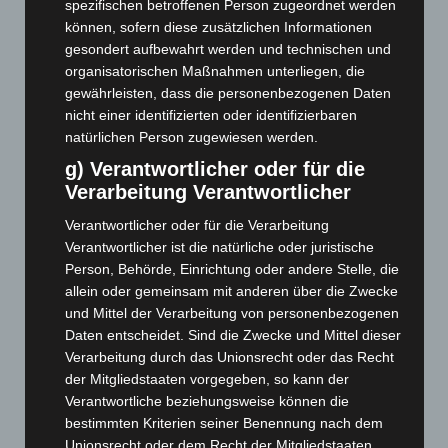
spezifischen betroffenen Person zugeordnet werden
Dezember 2025
(103)
können, sofern diese zusätzlichen Informationen
November 2025
(114)
gesondert aufbewahrt werden und technischen und
organisatorischen Maßnahmen unterliegen, die
Oktober 2025
(112)
gewährleisten, dass die personenbezogenen Daten
September 2025
(93)
nicht einer identifizierten oder identifizierbaren
August 2025
(90)
natürlichen Person zugewiesen werden.
Juli 2025
(90)
g) Verantwortlicher oder für die
Verarbeitung Verantwortlicher
Juni 2025
(103)
Mai 2025
(112)
Verantwortlicher oder für die Verarbeitung
Verantwortlicher ist die natürliche oder juristische
April 2025
(88)
Person, Behörde, Einrichtung oder andere Stelle, die
März 2025
(111)
allein oder gemeinsam mit anderen über die Zwecke
und Mittel der Verarbeitung von personenbezogenen
Februar 2025
(96)
Daten entscheidet. Sind die Zwecke und Mittel dieser
Januar 2025
(88)
Verarbeitung durch das Unionsrecht oder das Recht
Dezember 2024
(89)
der Mitgliedstaaten vorgegeben, so kann der
Verantwortliche beziehungsweise können die
November 2024
(94)
bestimmten Kriterien seiner Benennung nach dem
Oktober 2024
(93)
Unionsrecht oder dem Recht der Mitgliedstaaten