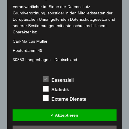
März 2022
(221)
Verantwortlicher im Sinne der Datenschutz-
Grundverordnung, sonstiger in den Mitgliedstaaten der
Februar 2022
(189)
Europäischen Union geltenden Datenschutzgesetze und
Januar 2022
(190)
anderer Bestimmungen mit datenschutzrechtlichem
Dezember 2021
(204)
Charakter ist:
November 2021
(215)
Carl-Marcus Müller
Oktober 2021
(171)
Reuterdamm 49
September 2021
(180)
30853 Langenhagen - Deutschland
August 2021
(154)
Telefon: 0511-215 6000
Juli 2021
(213)
Fax: 0511-866 789 33
Essenziell
Juni 2021
(198)
E-Mail:
Statistik
Mai 2021
(200)
Externe Dienste
April 2021
(163)
Cookies
März 2021
(228)
Die Internetseiten verwenden Cookies. Cookies sind
✓ Akzeptieren
Februar 2021
(189)
Textdateien, welche über einen Internetbrowser auf
einem Computersystem abgelegt und gespeichert
Januar 2021
(192)