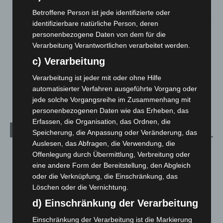
2. August 2026
Betroffene Person ist jede identifizierte oder
identifizierbare natürliche Person, deren
Hannover Klassik Open Air 2026: Französische Oper im
personenbezogene Daten von dem für die
Maschpark
Verarbeitung Verantwortlichen verarbeitet werden.
2. August 2026
c) Verarbeitung
Schwarz Digits und Zscaler starten souveräne Cloud-
Verarbeitung ist jeder mit oder ohne Hilfe
Sicherheitsplattform für Europa
automatisierter Verfahren ausgeführte Vorgang oder
2. August 2026
jede solche Vorgangsreihe im Zusammenhang mit
personenbezogenen Daten wie das Erheben, das
Erfassen, die Organisation, das Ordnen, die
Kategorien
Speicherung, die Anpassung oder Veränderung, das
Auslesen, das Abfragen, die Verwendung, die
Blaulicht
2.797
Offenlegung durch Übermittlung, Verbreitung oder
eine andere Form der Bereitstellung, den Abgleich
Corona-News
712
oder die Verknüpfung, die Einschränkung, das
Hannover und Region
5.034
Löschen oder die Vernichtung.
Langenhagen und Ortsteile
3.249
d) Einschränkung der Verarbeitung
Leserbriefe
1
Einschränkung der Verarbeitung ist die Markierung