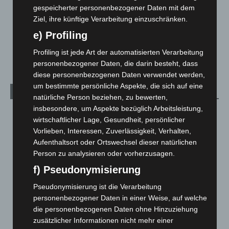
Menschen
2
gespeicherter personenbezogener Daten mit dem
Über uns
1
Ziel, ihre künftige Verarbeitung einzuschränken.
Veranstaltungen
1.887
e) Profiling
Welt
1.269
Profiling ist jede Art der automatisierten Verarbeitung
personenbezogener Daten, die darin besteht, dass
diese personenbezogenen Daten verwendet werden,
um bestimmte persönliche Aspekte, die sich auf eine
Archiv
natürliche Person beziehen, zu bewerten,
insbesondere, um Aspekte bezüglich Arbeitsleistung,
August 2026
(9)
wirtschaftlicher Lage, Gesundheit, persönlicher
Juli 2026
(73)
Vorlieben, Interessen, Zuverlässigkeit, Verhalten,
Aufenthaltsort oder Ortswechsel dieser natürlichen
Juni 2026
(139)
Person zu analysieren oder vorherzusagen.
Mai 2026
(99)
f) Pseudonymisierung
April 2026
(99)
Pseudonymisierung ist die Verarbeitung
März 2026
(115)
personenbezogener Daten in einer Weise, auf welche
Februar 2026
(109)
die personenbezogenen Daten ohne Hinzuziehung
zusätzlicher Informationen nicht mehr einer
Januar 2026
(122)