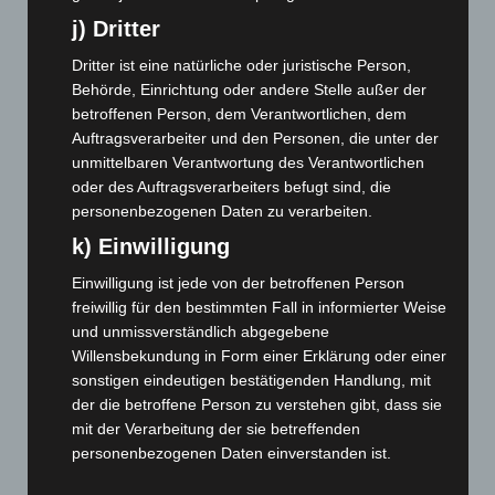
Februar 2024
(103)
j) Dritter
Januar 2024
(111)
Dritter ist eine natürliche oder juristische Person,
Dezember 2023
(130)
Behörde, Einrichtung oder andere Stelle außer der
November 2023
(130)
betroffenen Person, dem Verantwortlichen, dem
Oktober 2023
(114)
Auftragsverarbeiter und den Personen, die unter der
unmittelbaren Verantwortung des Verantwortlichen
September 2023
(133)
oder des Auftragsverarbeiters befugt sind, die
August 2023
(134)
personenbezogenen Daten zu verarbeiten.
Juli 2023
(118)
k) Einwilligung
Juni 2023
(142)
Einwilligung ist jede von der betroffenen Person
Mai 2023
(139)
freiwillig für den bestimmten Fall in informierter Weise
und unmissverständlich abgegebene
April 2023
(155)
Willensbekundung in Form einer Erklärung oder einer
März 2023
(174)
sonstigen eindeutigen bestätigenden Handlung, mit
Februar 2023
(154)
der die betroffene Person zu verstehen gibt, dass sie
mit der Verarbeitung der sie betreffenden
Januar 2023
(140)
personenbezogenen Daten einverstanden ist.
Dezember 2022
(130)