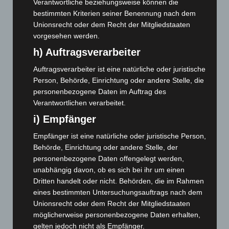
Mai 2025
(112)
Verantwortliche beziehungsweise können die
bestimmten Kriterien seiner Benennung nach dem
April 2025
(88)
Unionsrecht oder dem Recht der Mitgliedstaaten
März 2025
(111)
vorgesehen werden.
Februar 2025
(96)
h) Auftragsverarbeiter
Januar 2025
(88)
Auftragsverarbeiter ist eine natürliche oder juristische
Dezember 2024
(89)
Person, Behörde, Einrichtung oder andere Stelle, die
personenbezogene Daten im Auftrag des
November 2024
(94)
Verantwortlichen verarbeitet.
Oktober 2024
(93)
i) Empfänger
September 2024
(112)
Empfänger ist eine natürliche oder juristische Person,
August 2024
(107)
Behörde, Einrichtung oder andere Stelle, der
Juli 2024
(89)
personenbezogene Daten offengelegt werden,
unabhängig davon, ob es sich bei ihr um einen
Juni 2024
(107)
Dritten handelt oder nicht. Behörden, die im Rahmen
Mai 2024
(149)
eines bestimmten Untersuchungsauftrags nach dem
April 2024
(102)
Unionsrecht oder dem Recht der Mitgliedstaaten
möglicherweise personenbezogene Daten erhalten,
März 2024
(103)
gelten jedoch nicht als Empfänger.