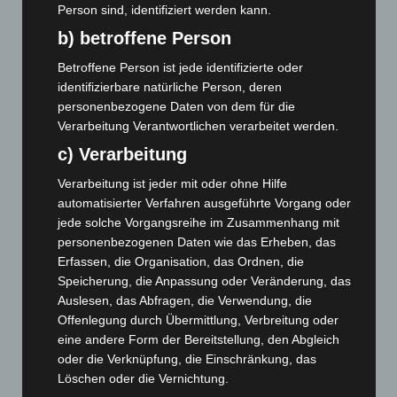
Zeugen
Person sind, identifiziert werden kann.
5. August 2026
b) betroffene Person
Celle: Mensch stirbt bei Bagger-Unfall auf Baustelle
Betroffene Person ist jede identifizierte oder
5. August 2026
identifizierbare natürliche Person, deren
personenbezogene Daten von dem für die
Gasleitung bei McDonald’s-Umbau in Langenhagen
Verarbeitung Verantwortlichen verarbeitet werden.
beschädigt
c) Verarbeitung
5. August 2026
Verarbeitung ist jeder mit oder ohne Hilfe
Anklage nach Abschaltung von „Archetyp Market“ erhoben
automatisierter Verfahren ausgeführte Vorgang oder
3. August 2026
jede solche Vorgangsreihe im Zusammenhang mit
personenbezogenen Daten wie das Erheben, das
Hannover: Polizei stoppt 166 Trunkenheitsfahrten bei
Erfassen, die Organisation, das Ordnen, die
Großkontrolle
Speicherung, die Anpassung oder Veränderung, das
2. August 2026
Auslesen, das Abfragen, die Verwendung, die
Offenlegung durch Übermittlung, Verbreitung oder
Hannover Klassik Open Air 2026: Französische Oper im
eine andere Form der Bereitstellung, den Abgleich
Maschpark
oder die Verknüpfung, die Einschränkung, das
2. August 2026
Löschen oder die Vernichtung.