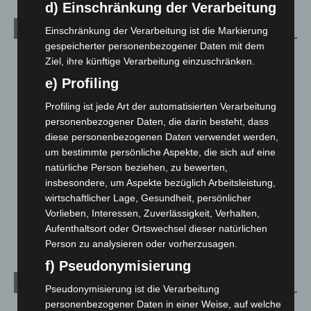
d) Einschränkung der Verarbeitung
Kategorien
Einschränkung der Verarbeitung ist die Markierung
gespeicherter personenbezogener Daten mit dem
Blaulicht
2.798
Ziel, ihre künftige Verarbeitung einzuschränken.
Corona-News
712
e) Profiling
Hannover und Region
5.035
Profiling ist jede Art der automatisierten Verarbeitung
Langenhagen und Ortsteile
3.249
personenbezogener Daten, die darin besteht, dass
diese personenbezogenen Daten verwendet werden,
Leserbriefe
1
um bestimmte persönliche Aspekte, die sich auf eine
Menschen
2
natürliche Person beziehen, zu bewerten,
Über uns
1
insbesondere, um Aspekte bezüglich Arbeitsleistung,
wirtschaftlicher Lage, Gesundheit, persönlicher
Veranstaltungen
1.887
Vorlieben, Interessen, Zuverlässigkeit, Verhalten,
Welt
1.269
Aufenthaltsort oder Ortswechsel dieser natürlichen
Person zu analysieren oder vorherzusagen.
f) Pseudonymisierung
Archiv
Pseudonymisierung ist die Verarbeitung
personenbezogener Daten in einer Weise, auf welche