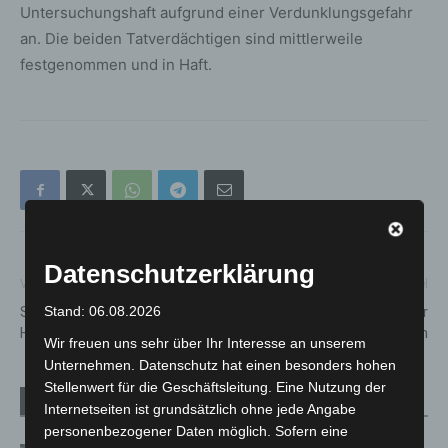
Untersuchungshaft aufgrund einer Verdunklungsgefahr
an. Die beiden Tatverdächtigen sind mittlerweile
festgenommen und in Haft.
Datenschutzerklärung
Vorheriger Artikel
Nächster Artikel
Saisonstart in den
DRK informiert über
Stand: 06.08.2026
Herrenhäuser Gärten
Zeckensaison
Wir freuen uns sehr über Ihr Interesse an unserem
Unternehmen. Datenschutz hat einen besonders hohen
Stellenwert für die Geschäftsleitung. Eine Nutzung der
Verwandte Artikel
Mehr vom Autor
Internetseiten ist grundsätzlich ohne jede Angabe
personenbezogener Daten möglich. Sofern eine