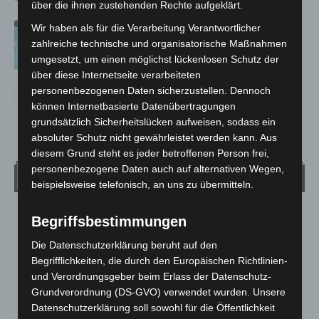
über die ihnen zustehenden Rechte aufgeklärt.
Anklage nach Abschaltung von
Wir haben als für die Verarbeitung Verantwortlicher
„Archetyp Market“ erhoben
zahlreiche technische und organisatorische Maßnahmen
umgesetzt, um einen möglichst lückenlosen Schutz der
über diese Internetseite verarbeiteten
personenbezogenen Daten sicherzustellen. Dennoch
können Internetbasierte Datenübertragungen
grundsätzlich Sicherheitslücken aufweisen, sodass ein
absoluter Schutz nicht gewährleistet werden kann. Aus
diesem Grund steht es jeder betroffenen Person frei,
personenbezogene Daten auch auf alternativen Wegen,
Wetter
beispielsweise telefonisch, an uns zu übermitteln.
LANGENHAGEN
Begriffsbestimmungen
Bedeckt
Die Datenschutzerklärung beruht auf den
°
23.3
Begrifflichkeiten, die durch den Europäischen Richtlinien-
°
C
22.4
und Verordnungsgeber beim Erlass der Datenschutz-
°
21.7
Grundverordnung (DS-GVO) verwendet wurden. Unsere
Datenschutzerklärung soll sowohl für die Öffentlichkeit