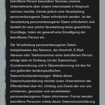
Brand im „Haus der Begegnung“ in
betroffene Person besondere Services unseres
Unternehmens über unsere Internetseite in Anspruch
Neuwarmbüchen schnell eingedämmt
nehmen möchte, könnte jedoch eine Verarbeitung
personenbezogener Daten erforderlich werden. Ist die
Verarbeitung personenbezogener Daten erforderlich und
Region Hannover: 21 neue
besteht für eine solche Verarbeitung keine gesetzliche
Notfallsanitäter starten beim Roten
Grundlage, holen wir generell eine Einwilligung der
Kreuz
betroffenen Person ein.
Die Verarbeitung personenbezogener Daten,
Mann läuft mit Hockeyschläger über
beispielsweise des Namens, der Anschrift, E-Mail-
A7 – Polizei sucht Zeugen
Adresse oder Telefonnummer einer betroffenen Person,
erfolgt stets im Einklang mit der Datenschutz-
Grundverordnung und in Übereinstimmung mit den für
Celle: Mensch stirbt bei Bagger-Unfall
uns geltenden landesspezifischen
auf Baustelle
Datenschutzbestimmungen. Mittels dieser
Datenschutzerklärung möchte unser Unternehmen die
Öffentlichkeit über Art, Umfang und Zweck der von uns
Gasleitung bei McDonald’s-Umbau in
erhobenen, genutzten und verarbeiteten
personenbezogenen Daten informieren. Ferner werden
Langenhagen beschädigt
betroffene Personen mittels dieser Datenschutzerklärung