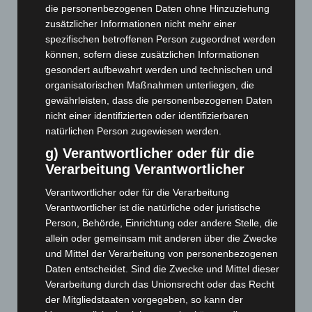
August 2026
(10)
die personenbezogenen Daten ohne Hinzuziehung
Juli 2026
(73)
zusätzlicher Informationen nicht mehr einer
spezifischen betroffenen Person zugeordnet werden
Juni 2026
(139)
können, sofern diese zusätzlichen Informationen
Mai 2026
(99)
gesondert aufbewahrt werden und technischen und
April 2026
(99)
organisatorischen Maßnahmen unterliegen, die
gewährleisten, dass die personenbezogenen Daten
März 2026
(115)
nicht einer identifizierten oder identifizierbaren
Februar 2026
(109)
natürlichen Person zugewiesen werden.
Januar 2026
(122)
g) Verantwortlicher oder für die
Verarbeitung Verantwortlicher
Dezember 2025
(103)
November 2025
(114)
Verantwortlicher oder für die Verarbeitung
Verantwortlicher ist die natürliche oder juristische
Oktober 2025
(112)
Person, Behörde, Einrichtung oder andere Stelle, die
September 2025
(93)
allein oder gemeinsam mit anderen über die Zwecke
August 2025
(90)
und Mittel der Verarbeitung von personenbezogenen
Daten entscheidet. Sind die Zwecke und Mittel dieser
Juli 2025
(90)
Verarbeitung durch das Unionsrecht oder das Recht
Juni 2025
(103)
der Mitgliedstaaten vorgegeben, so kann der