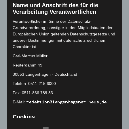
November 2022
(167)
Name und Anschrift des für die
Oktober 2022
(166)
Verarbeitung Verantwortlichen
September 2022
(205)
Verantwortlicher im Sinne der Datenschutz-
Grundverordnung, sonstiger in den Mitgliedstaaten der
August 2022
(166)
Europäischen Union geltenden Datenschutzgesetze und
Juli 2022
(133)
anderer Bestimmungen mit datenschutzrechtlichem
Juni 2022
(167)
Charakter ist:
Mai 2022
(177)
Carl-Marcus Müller
April 2022
(198)
Reuterdamm 49
März 2022
(221)
30853 Langenhagen - Deutschland
Februar 2022
(189)
Telefon: 0511-215 6000
Januar 2022
(190)
Fax: 0511-866 789 33
Dezember 2021
(204)
E-Mail:
November 2021
(215)
Oktober 2021
(171)
Cookies
September 2021
(180)
Die Internetseiten verwenden Cookies. Cookies sind