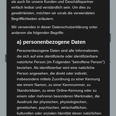
als auch für unsere Kunden und Geschäftspartner
44%
4.5m/s
85%
einfach lesbar und verständlich sein. Um dies zu
gewährleisten, möchten wir vorab die verwendeten
DO.
FR.
SA.
SO.
MO.
22
°
25
°
26
°
31
°
35
°
Begrifflichkeiten erläutern.
Wir verwenden in dieser Datenschutzerklärung unter
anderem die folgenden Begriffe:
a) personenbezogene Daten
Personenbezogene Daten sind alle Informationen,
die sich auf eine identifizierte oder identifizierbare
Aktuelle Beiträge
natürliche Person (im Folgenden "betroffene Person")
beziehen. Als identifizierbar wird eine natürliche
Brand im „Haus der Begegnung“ in Neuwarmbüchen schnell
Person angesehen, die direkt oder indirekt,
eingedämmt
insbesondere mittels Zuordnung zu einer Kennung
6. August 2026
wie einem Namen, zu einer Kennnummer, zu
Region Hannover: 21 neue Notfallsanitäter starten beim
Standortdaten, zu einer Online-Kennung oder zu
Roten Kreuz
einem oder mehreren besonderen Merkmalen, die
5. August 2026
Ausdruck der physischen, physiologischen,
genetischen, psychischen, wirtschaftlichen,
Mann läuft mit Hockeyschläger über A7 – Polizei sucht
kulturellen oder sozialen Identität dieser natürlichen