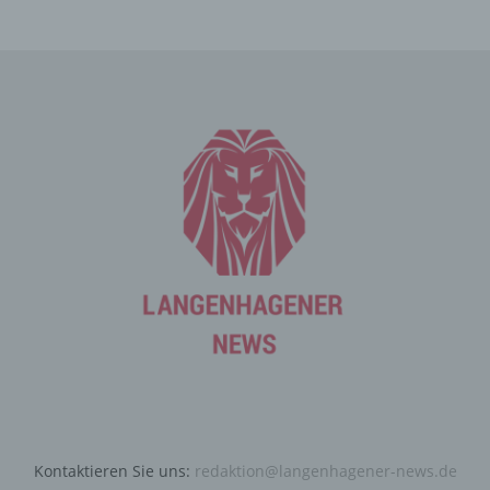
Mittels eines Cookies können die Informationen und
Angebote auf unserer Internetseite im Sinne des
Benutzers optimiert werden. Cookies ermöglichen uns,
wie bereits erwähnt, die Benutzer unserer Internetseite
wiederzuerkennen. Zweck dieser Wiedererkennung ist
es, den Nutzern die Verwendung unserer Internetseite
zu erleichtern. Der Benutzer einer Internetseite, die
Cookies verwendet, muss beispielsweise nicht bei jedem
Besuch der Internetseite erneut seine Zugangsdaten
eingeben, weil dies von der Internetseite und dem auf
dem Computersystem des Benutzers abgelegten Cookie
übernommen wird. Ein weiteres Beispiel ist das Cookie
eines Warenkorbes im Online-Shop. Der Online-Shop
merkt sich die Artikel, die ein Kunde in den virtuellen
Warenkorb gelegt hat, über ein Cookie.
Die betroffene Person kann die Setzung von Cookies
durch unsere Internetseite jederzeit mittels einer
entsprechenden Einstellung des genutzten
Internetbrowsers verhindern und damit der Setzung von
Kontaktieren Sie uns:
redaktion@langenhagener-news.de
Cookies dauerhaft widersprechen. Ferner können