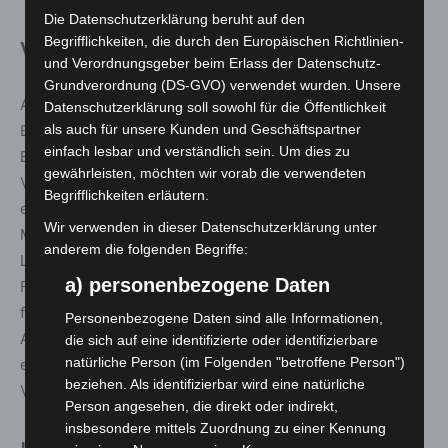
Die Datenschutzerklärung beruht auf den
Begrifflichkeiten, die durch den Europäischen Richtlinien-
Verkehrssicherheit im Fokus
und Verordnungsgeber beim Erlass der Datenschutz-
Grundverordnung (DS-GVO) verwendet wurden. Unsere
Auch die Verkehrssicherheit war Bestandteil des
Datenschutzerklärung soll sowohl für die Öffentlichkeit
Einsatzes. Gegen 21:40 Uhr stoppten Polizeikräfte in der
als auch für unsere Kunden und Geschäftspartner
einfach lesbar und verständlich sein. Um dies zu
Bahnhofstraße einen 23-jährigen E-Scooter-Fahrer ohne
gewährleisten, möchten wir vorab die verwendeten
Versicherungsschutz. Zudem ergab ein Atemalkoholtest
Begrifflichkeiten erläutern.
einen Wert von 1,18 Promille. In den frühen
Wir verwenden in dieser Datenschutzerklärung unter
Morgenstunden, gegen 02:15 Uhr, wurde im Bereich
anderem die folgenden Begriffe:
Lister Meile/Rundestraße ein 27-jähriger E-Scooter-
a) personenbezogene Daten
Fahrer unter dem Einfluss von THC und Ecstasy
festgestellt. Beide Fahrer zeigten deutliche
Personenbezogene Daten sind alle Informationen,
Ausfallerscheinungen. Es wurden Blutproben
die sich auf eine identifizierte oder identifizierbare
natürliche Person (im Folgenden "betroffene Person")
entnommen und Strafverfahren wegen Trunkenheit im
beziehen. Als identifizierbar wird eine natürliche
Verkehr eingeleitet.
Person angesehen, die direkt oder indirekt,
insbesondere mittels Zuordnung zu einer Kennung