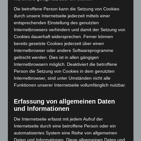
Dezember 2024
(89)
Die betroffene Person kann die Setzung von Cookies
November 2024
(94)
durch unsere Internetseite jederzeit mittels einer
Oktober 2024
(93)
entsprechenden Einstellung des genutzten
September 2024
(112)
Internetbrowsers verhindern und damit der Setzung von
Cookies dauerhaft widersprechen. Ferner können
August 2024
(107)
bereits gesetzte Cookies jederzeit über einen
Juli 2024
(89)
Internetbrowser oder andere Softwareprogramme
gelöscht werden. Dies ist in allen gängigen
Juni 2024
(107)
Internetbrowsern möglich. Deaktiviert die betroffene
Mai 2024
(149)
Person die Setzung von Cookies in dem genutzten
April 2024
(102)
Internetbrowser, sind unter Umständen nicht alle
Funktionen unserer Internetseite vollumfänglich nutzbar.
März 2024
(103)
Februar 2024
(103)
Erfassung von allgemeinen Daten
Januar 2024
(111)
und Informationen
Dezember 2023
(130)
Die Internetseite erfasst mit jedem Aufruf der
November 2023
(130)
Internetseite durch eine betroffene Person oder ein
automatisiertes System eine Reihe von allgemeinen
Oktober 2023
(114)
Daten und Informationen. Diese allgemeinen Daten und