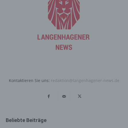
Registrierung gespeichert. Die Speicherung dieser Daten
erfolgt vor dem Hintergrund, dass nur so der Missbrauch
unserer Dienste verhindert werden kann, und diese
Daten im Bedarfsfall ermöglichen, begangene Straftaten
aufzuklären. Insofern ist die Speicherung dieser Daten
zur Absicherung des für die Verarbeitung
Verantwortlichen erforderlich. Eine Weitergabe dieser
Daten an Dritte erfolgt grundsätzlich nicht, sofern keine
gesetzliche Pflicht zur Weitergabe besteht oder die
Weitergabe der Strafverfolgung dient.
Die Registrierung der betroffenen Person unter
freiwilliger Angabe personenbezogener Daten dient dem
Kontaktieren Sie uns:
redaktion@langenhagener-news.de
für die Verarbeitung Verantwortlichen dazu, der
betroffenen Person Inhalte oder Leistungen anzubieten,
die aufgrund der Natur der Sache nur registrierten
Benutzern angeboten werden können. Registrierten
Personen steht die Möglichkeit frei, die bei der
Registrierung angegebenen personenbezogenen Daten
Beliebte Beiträge
jederzeit abzuändern oder vollständig aus dem
Datenbestand des für die Verarbeitung Verantwortlichen