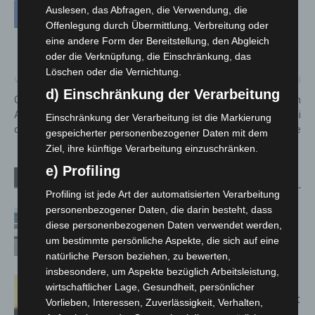
Auslesen, das Abfragen, die Verwendung, die
Offenlegung durch Übermittlung, Verbreitung oder
eine andere Form der Bereitstellung, den Abgleich
oder die Verknüpfung, die Einschränkung, das
Löschen oder die Vernichtung.
Vorheriger Artikel
Nächster Artikel
d) Einschränkung der Verarbeitung
Gemeinsam in die Pedale:
Brennender Pkw nach
ADFC Langenhagen gestaltet
Verkehrsunfall auf der A2 bei
Einschränkung der Verarbeitung ist die Markierung
das Radjahr 2026
Lehrte
gespeicherter personenbezogener Daten mit dem
Ziel, ihre künftige Verarbeitung einzuschränken.
e) Profiling
Verwandte Artikel
Mehr vom Autor
Profiling ist jede Art der automatisierten Verarbeitung
personenbezogener Daten, die darin besteht, dass
Niedersachsen: Feuerwehrkräfte
diese personenbezogenen Daten verwendet werden,
kehren nach Waldbrandeinsatz aus
um bestimmte persönliche Aspekte, die sich auf eine
Spanien zurück
natürliche Person beziehen, zu bewerten,
insbesondere, um Aspekte bezüglich Arbeitsleistung,
Hannover: Erste Tigermücken-
wirtschaftlicher Lage, Gesundheit, persönlicher
Population in Niedersachsen entdeckt
Vorlieben, Interessen, Zuverlässigkeit, Verhalten,