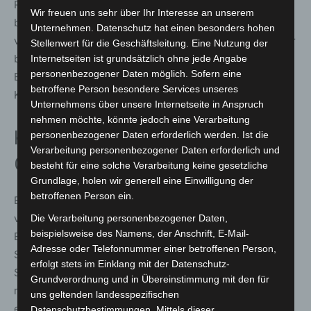
Rundestraße zu einer Auseinandersetzung. Nach
Wir freuen uns sehr über Ihr Interesse an unserem
bisherigen Erkenntnissen schlugen und traten drei bis
Unternehmen. Datenschutz hat einen besonders hohen
vier unbekannte Täter auf einen 24-jährigen Mann ein. Er
Stellenwert für die Geschäftsleitung. Eine Nutzung der
blieb offenbar unverletzt. Die Polizei leitete ein
Internetseiten ist grundsätzlich ohne jede Angabe
personenbezogener Daten möglich. Sofern eine
Ermittlungsverfahren wegen gefährlicher
betroffene Person besondere Services unseres
Körperverletzung ein.
Unternehmens über unsere Internetseite in Anspruch
nehmen möchte, könnte jedoch eine Verarbeitung
Kontrollen im Gaststätten- und
personenbezogener Daten erforderlich werden. Ist die
Verarbeitung personenbezogener Daten erforderlich und
Gewerbebereich
besteht für eine solche Verarbeitung keine gesetzliche
Grundlage, holen wir generell eine Einwilligung der
betroffenen Person ein.
Ein weiterer Fokus des Einsatzes lag auf der Kontrolle
von Betrieben. In der Augustenstraße überprüften
Die Verarbeitung personenbezogener Daten,
beispielsweise des Namens, der Anschrift, E-Mail-
Einsatzkräfte zwischen 18:15 Uhr und 19:00 Uhr eine
Adresse oder Telefonnummer einer betroffenen Person,
Spielhalle. Dabei stellten sie Verstöße gegen die
erfolgt stets im Einklang mit der Datenschutz-
Spielverordnung durch das gleichzeitige Bespielen
Grundverordnung und in Übereinstimmung mit den für
mehrerer Geräte sowie den Verdacht des Betriebs ohne
uns geltenden landesspezifischen
erforderliche Genehmigung fest. Gegen den 50-jährigen
Datenschutzbestimmungen. Mittels dieser