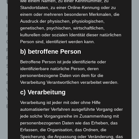
Umfangreiche Einsatzbilanz
wie einem Namen, zu einer Kennnummer, zu
Standortdaten, zu einer Online-Kennung oder zu
einem oder mehreren besonderen Merkmalen, die
Insgesamt führten die Einsatzkräfte 151
Ausdruck der physischen, physiologischen,
Identitätsfeststellungen durch und durchsuchten 88
genetischen, psychischen, wirtschaftlichen,
Personen. Dabei stellten sie unter anderem Kokain,
kulturellen oder sozialen Identität dieser natürlichen
Crack, zwei Mobiltelefone, einen Laptop sowie ein
Person sind, identifiziert werden kann.
Reizstoffsprühgerät sicher. Zudem wurden 13
b) betroffene Person
Platzverweise ausgesprochen und zwei Betriebe, eine
Betroffene Person ist jede identifizierte oder
Spielhalle und eine Diskothek, geschlossen. Die
identifizierbare natürliche Person, deren
eingeleiteten Ermittlungsverfahren betreffen unter
personenbezogene Daten von dem für die
anderem Körperverletzungsdelikte, Widerstand gegen
Verarbeitung Verantwortlichen verarbeitet werden.
Vollstreckungsbeamte, Beleidigungen, Trunkenheit im
c) Verarbeitung
Verkehr sowie Verstöße gegen das
Verarbeitung ist jeder mit oder ohne Hilfe
Betäubungsmittelgesetz und die Spielverordnung.
automatisierter Verfahren ausgeführte Vorgang oder
jede solche Vorgangsreihe im Zusammenhang mit
personenbezogenen Daten wie das Erheben, das
Erfassen, die Organisation, das Ordnen, die
Speicherung, die Anpassung oder Veränderung, das