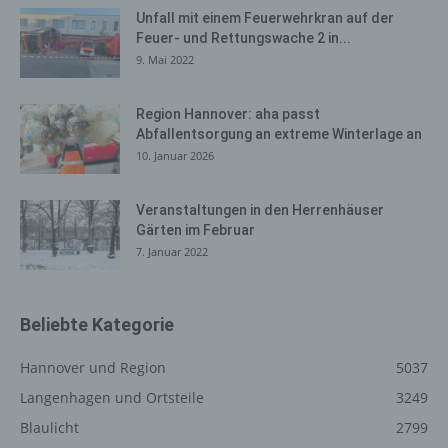
löschen zu lassen.
Unfall mit einem Feuerwehrkran auf der
Feuer- und Rettungswache 2 in...
Der für die Verarbeitung Verantwortliche erteilt jeder
9. Mai 2022
betroffenen Person jederzeit auf Anfrage Auskunft
darüber, welche personenbezogenen Daten über die
betroffene Person gespeichert sind. Ferner berichtigt
Region Hannover: aha passt
Abfallentsorgung an extreme Winterlage an
oder löscht der für die Verarbeitung Verantwortliche
10. Januar 2026
personenbezogene Daten auf Wunsch oder Hinweis der
betroffenen Person, soweit dem keine gesetzlichen
Aufbewahrungspflichten entgegenstehen. Die
Veranstaltungen in den Herrenhäuser
Gesamtheit der Mitarbeiter des für die Verarbeitung
Gärten im Februar
Verantwortlichen stehen der betroffenen Person in
7. Januar 2022
diesem Zusammenhang als Ansprechpartner zur
Verfügung.
Beliebte Kategorie
Kontaktmöglichkeit über die
Internetseite
Hannover und Region
5037
Langenhagen und Ortsteile
3249
Die Internetseite enthält aufgrund von gesetzlichen
Vorschriften Angaben, die eine schnelle elektronische
Blaulicht
2799
Kontaktaufnahme zu unserem Unternehmen sowie eine