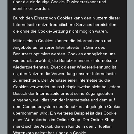
März 2026
(115)
über die eindeutige Cookie-ID wiedererkannt und
identifiziert werden.
Februar 2026
(109)
Durch den Einsatz von Cookies kann den Nutzern dieser
Januar 2026
(122)
Internetseite nutzerfreundlichere Services bereitstellen,
Dezember 2025
(103)
die ohne die Cookie-Setzung nicht möglich wären.
November 2025
(114)
Mittels eines Cookies können die Informationen und
Oktober 2025
(112)
Angebote auf unserer Internetseite im Sinne des
Benutzers optimiert werden. Cookies ermöglichen uns,
September 2025
(93)
wie bereits erwähnt, die Benutzer unserer Internetseite
August 2025
(90)
wiederzuerkennen. Zweck dieser Wiedererkennung ist
Juli 2025
(90)
es, den Nutzern die Verwendung unserer Internetseite
zu erleichtern. Der Benutzer einer Internetseite, die
Juni 2025
(103)
Cookies verwendet, muss beispielsweise nicht bei jedem
Mai 2025
(112)
Besuch der Internetseite erneut seine Zugangsdaten
April 2025
(88)
eingeben, weil dies von der Internetseite und dem auf
dem Computersystem des Benutzers abgelegten Cookie
März 2025
(111)
übernommen wird. Ein weiteres Beispiel ist das Cookie
Februar 2025
(96)
eines Warenkorbes im Online-Shop. Der Online-Shop
Januar 2025
(88)
merkt sich die Artikel, die ein Kunde in den virtuellen
Warenkorb gelegt hat, über ein Cookie.