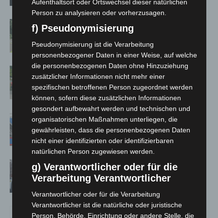
Aufenthaltsort oder Ortswechsel dieser natürlichen
Person zu analysieren oder vorherzusagen.
Brand im „Haus der Begegnung“ in
f) Pseudonymisierung
Neuwarmbüchen schnell eingedämmt
Pseudonymisierung ist die Verarbeitung
personenbezogener Daten in einer Weise, auf welche
die personenbezogenen Daten ohne Hinzuziehung
Region Hannover: 21 neue
zusätzlicher Informationen nicht mehr einer
Notfallsanitäter starten beim Roten
spezifischen betroffenen Person zugeordnet werden
Kreuz
können, sofern diese zusätzlichen Informationen
gesondert aufbewahrt werden und technischen und
Mann läuft mit Hockeyschläger über
organisatorischen Maßnahmen unterliegen, die
A7 – Polizei sucht Zeugen
gewährleisten, dass die personenbezogenen Daten
nicht einer identifizierten oder identifizierbaren
natürlichen Person zugewiesen werden.
Celle: Mensch stirbt bei Bagger-Unfall
g) Verantwortlicher oder für die
auf Baustelle
Verarbeitung Verantwortlicher
Verantwortlicher oder für die Verarbeitung
Verantwortlicher ist die natürliche oder juristische
Person, Behörde, Einrichtung oder andere Stelle, die