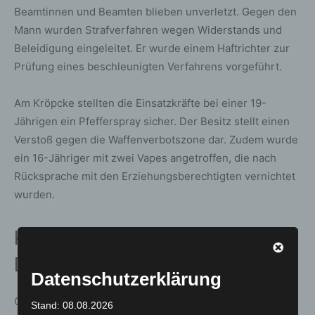
Beamtinnen und Beamten blieben unverletzt. Gegen den
Mann wurden Strafverfahren wegen Widerstands und
Beleidigung eingeleitet. Er wurde einem Haftrichter zur
Prüfung eines beschleunigten Verfahrens vorgeführt.
Am Kröpcke stellten die Einsatzkräfte bei einer 19-
Jährigen ein Pfefferspray sicher. Der Besitz stellt einen
Verstoß gegen die Waffenverbotszone dar. Zudem wurde
ein 16-Jähriger mit zwei Vapes angetroffen, die nach
Rücksprache mit den Erziehungsberechtigten vernichtet
wurden.
Körperverletzungsdelikt vor
Diskothek
Datenschutzerklärung
Gegen 02:10 Uhr kam es vor einer Diskothek in der
Stand: 08.08.2026