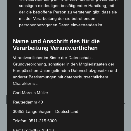
Zeugen
sonstigen eindeutigen bestätigenden Handlung, mit
der die betroffene Person zu verstehen gibt, dass sie
5. August 2026
mit der Verarbeitung der sie betreffenden
personenbezogenen Daten einverstanden ist.
Celle: Mensch stirbt bei Bagger-Unfall auf Baustelle
5. August 2026
Name und Anschrift des für die
Gasleitung bei McDonald’s-Umbau in Langenhagen
Verarbeitung Verantwortlichen
beschädigt
5. August 2026
Verantwortlicher im Sinne der Datenschutz-
Grundverordnung, sonstiger in den Mitgliedstaaten der
Anklage nach Abschaltung von „Archetyp Market“ erhoben
Europäischen Union geltenden Datenschutzgesetze und
3. August 2026
anderer Bestimmungen mit datenschutzrechtlichem
Charakter ist:
Carl-Marcus Müller
Kategorien
Reuterdamm 49
30853 Langenhagen - Deutschland
Blaulicht
2.799
Corona-News
712
Telefon: 0511-215 6000
Hannover und Region
5.037
Fax: 0511-866 789 33