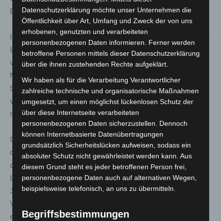
Datenschutzerklärung möchte unser Unternehmen die
Betreiber wurden entsprechende Verfahren eingeleitet.
Öffentlichkeit über Art, Umfang und Zweck der von uns
erhobenen, genutzten und verarbeiteten
In der Goethestraße kontrollierte die Polizei gegen 22:20
personenbezogenen Daten informieren. Ferner werden
Uhr ein Café. Hierbei wurden unter anderem eine
betroffene Personen mittels dieser Datenschutzerklärung
verschlossene Haupteingangstür als Verstoß gegen das
über die ihnen zustehenden Rechte aufgeklärt.
Niedersächsische Gaststättengesetz, fehlende
Wir haben als für die Verarbeitung Verantwortlicher
Spielerüberprüfungen sowie die unerlaubte Vermittlung
zahlreiche technische und organisatorische Maßnahmen
von Sportwetten festgestellt. Ein 44-jähriger Betreiber
umgesetzt, um einen möglichst lückenlosen Schutz der
über diese Internetseite verarbeiteten
muss sich nun wegen mehrerer Verstöße verantworten.
personenbezogenen Daten sicherzustellen. Dennoch
können Internetbasierte Datenübertragungen
Gegen 02:35 Uhr untersagten die Einsatzkräfte zudem
grundsätzlich Sicherheitslücken aufweisen, sodass ein
den weiteren Betrieb eines Clubs in der Reitwallstraße,
absoluter Schutz nicht gewährleistet werden kann. Aus
der trotz einer bestehenden Nutzungsuntersagung der
diesem Grund steht es jeder betroffenen Person frei,
Landeshauptstadt Hannover geöffnet hatte. Gegen den
personenbezogene Daten auch auf alternativen Wegen,
beispielsweise telefonisch, an uns zu übermitteln.
32-jährigen Betreiber wurde ein Verfahren wegen eines
Verstoßes gegen die Niedersächsische Bauordnung
Begriffsbestimmungen
eingeleitet.