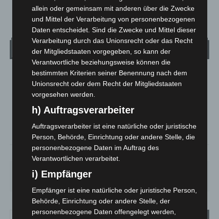
allein oder gemeinsam mit anderen über die Zwecke
und Mittel der Verarbeitung von personenbezogenen
Daten entscheidet. Sind die Zwecke und Mittel dieser
Verarbeitung durch das Unionsrecht oder das Recht
Wetter
der Mitgliedstaaten vorgegeben, so kann der
Verantwortliche beziehungsweise können die
bestimmten Kriterien seiner Benennung nach dem
LANGENHAGEN
Unionsrecht oder dem Recht der Mitgliedstaaten
Bedeckt
vorgesehen werden.
°
17.8
°
C
h) Auftragsverarbeiter
16.5
°
Auftragsverarbeiter ist eine natürliche oder juristische
15.6
Person, Behörde, Einrichtung oder andere Stelle, die
personenbezogene Daten im Auftrag des
78%
1.3m/s
94%
Verantwortlichen verarbeitet.
SA.
SO.
MO.
DI.
MI.
i) Empfänger
27
°
33
°
28
°
22
°
13
°
Empfänger ist eine natürliche oder juristische Person,
Behörde, Einrichtung oder andere Stelle, der
personenbezogene Daten offengelegt werden,