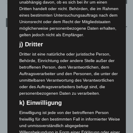
unabhängig davon, ob es sich bei ihr um einen
Dritten handelt oder nicht. Behörden, die im Rahmen
eines bestimmten Untersuchungsauftrags nach dem
Unionsrecht oder dem Recht der Mitgliedstaaten
Aktuelle Beiträge
möglicherweise personenbezogene Daten erhalten,
Niedersachsen: Feuerwehrkräfte kehren nach
gelten jedoch nicht als Empfänger.
Waldbrandeinsatz aus Spanien zurück
j) Dritter
7. August 2026
Dritter ist eine natürliche oder juristische Person,
Hannover: Erste Tigermücken-Population in Niedersachsen
Behörde, Einrichtung oder andere Stelle außer der
entdeckt
betroffenen Person, dem Verantwortlichen, dem
7. August 2026
Auftragsverarbeiter und den Personen, die unter der
unmittelbaren Verantwortung des Verantwortlichen
Brand im „Haus der Begegnung“ in Neuwarmbüchen schnell
oder des Auftragsverarbeiters befugt sind, die
eingedämmt
personenbezogenen Daten zu verarbeiten.
6. August 2026
k) Einwilligung
Region Hannover: 21 neue Notfallsanitäter starten beim
Einwilligung ist jede von der betroffenen Person
Roten Kreuz
freiwillig für den bestimmten Fall in informierter Weise
5. August 2026
und unmissverständlich abgegebene
Willensbekundung in Form einer Erklärung oder einer
Mann läuft mit Hockeyschläger über A7 – Polizei sucht