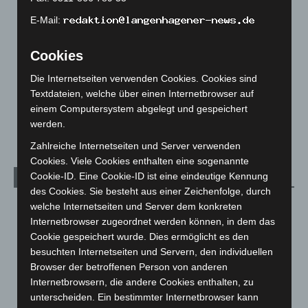
Langenhagen und Ortsteile
3.250
E-Mail:
Leserbriefe
1
Cookies
Menschen
2
Über uns
1
Die Internetseiten verwenden Cookies. Cookies sind
Textdateien, welche über einen Internetbrowser auf
Veranstaltungen
1.887
einem Computersystem abgelegt und gespeichert
Welt
1.270
werden.
Zahlreiche Internetseiten und Server verwenden
Cookies. Viele Cookies enthalten eine sogenannte
Cookie-ID. Eine Cookie-ID ist eine eindeutige Kennung
Archiv
des Cookies. Sie besteht aus einer Zeichenfolge, durch
August 2026
(12)
welche Internetseiten und Server dem konkreten
Internetbrowser zugeordnet werden können, in dem das
Juli 2026
(73)
Cookie gespeichert wurde. Dies ermöglicht es den
Juni 2026
(139)
besuchten Internetseiten und Servern, den individuellen
Browser der betroffenen Person von anderen
Mai 2026
(99)
Internetbrowsern, die andere Cookies enthalten, zu
April 2026
(99)
unterscheiden. Ein bestimmter Internetbrowser kann