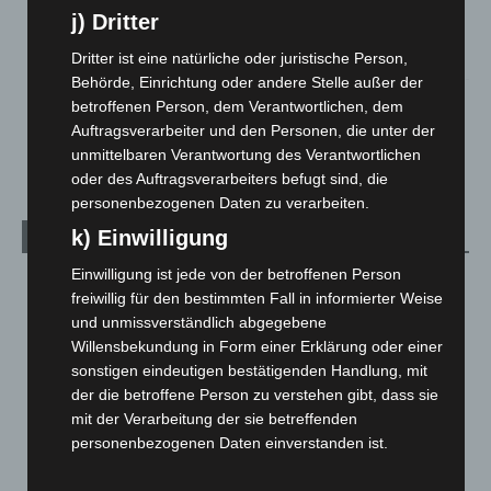
Hannover: Polizei stoppt 166 Trunkenheitsfahrten bei
j) Dritter
Großkontrolle
2. August 2026
Dritter ist eine natürliche oder juristische Person,
Behörde, Einrichtung oder andere Stelle außer der
Hannover Klassik Open Air 2026: Französische Oper im
betroffenen Person, dem Verantwortlichen, dem
Maschpark
Auftragsverarbeiter und den Personen, die unter der
2. August 2026
unmittelbaren Verantwortung des Verantwortlichen
oder des Auftragsverarbeiters befugt sind, die
personenbezogenen Daten zu verarbeiten.
k) Einwilligung
Kategorien
Einwilligung ist jede von der betroffenen Person
Blaulicht
2.798
freiwillig für den bestimmten Fall in informierter Weise
Corona-News
712
und unmissverständlich abgegebene
Willensbekundung in Form einer Erklärung oder einer
Hannover und Region
5.035
sonstigen eindeutigen bestätigenden Handlung, mit
Langenhagen und Ortsteile
3.249
der die betroffene Person zu verstehen gibt, dass sie
Leserbriefe
1
mit der Verarbeitung der sie betreffenden
personenbezogenen Daten einverstanden ist.
Menschen
2
Über uns
1