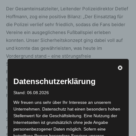
Der Gesamteinsatzleiter, Leitender Polizeidirektor Detlef
Hoffmann, zog eine positive Bilanz: „Der Einsatztag für
die Polizei verlief sehr friedlich, sodass die Fans beider
Vereine ein ausgeglichenes Fußballspiel erleben
konnten. Unser Sicherheitskonzept ging dabei voll auf
und konnte das gewährleisten, was heute im
Vordergrund stand – eine störungsfreie
Sportveranstaltung. Mein Dank gilt den friedlichen
Fußballfans und den zahlreichen Beamtinnen und
Beamten, die heute für die Sicherheit in der
Datenschutzerklärung
hannoverschen Innenstadt und im Stadion gesorgt
Stand: 06.08.2026
haben.“
Wir freuen uns sehr über Ihr Interesse an unserem
Unternehmen. Datenschutz hat einen besonders hohen
In einer ersten Bilanz am Samstagabend wurden fünf
Stellenwert für die Geschäftsleitung. Eine Nutzung der
Strafverfahren in Zusammenhang mit dem Derby
Internetseiten ist grundsätzlich ohne jede Angabe
registriert, darunter Verstöße gegen das
personenbezogener Daten möglich. Sofern eine
Sprengstoffgesetz/Sprengverordnung,
betroffene Person besondere Services unseres