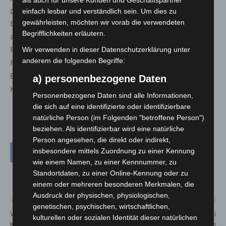
als auch für unsere Kunden und Geschäftspartner
problemfrei, ohne größere Vorkommnisse. Ein Lob an die
einfach lesbar und verständlich sein. Um dies zu
gewährleisten, möchten wir vorab die verwendeten
bahnreisenden Fußballfans aus Braunschweig und auch
Begrifflichkeiten erläutern.
aus dem Hannoverschen Umfeld. Soweit die sportliche
Rivalität nur auf dem Rasen ausgetragen wird, machen
Wir verwenden in dieser Datenschutzerklärung unter
anderem die folgenden Begriffe:
Fußballbegegnungen für alle noch mehr Freude“, so der
Einsatzleiter der Bundespolizei, Polizeidirektor Martin
a) personenbezogene Daten
Kröger.
Personenbezogene Daten sind alle Informationen,
die sich auf eine identifizierte oder identifizierbare
natürliche Person (im Folgenden "betroffene Person")
beziehen. Als identifizierbar wird eine natürliche
Person angesehen, die direkt oder indirekt,
insbesondere mittels Zuordnung zu einer Kennung
wie einem Namen, zu einer Kennnummer, zu
Standortdaten, zu einer Online-Kennung oder zu
einem oder mehreren besonderen Merkmalen, die
Ausdruck der physischen, physiologischen,
Vorheriger Artikel
Nächster Artikel
genetischen, psychischen, wirtschaftlichen,
Wasserschaden: Galerie
Versuchte Tötung: Bei
kulturellen oder sozialen Identität dieser natürlichen
KUBUS geschlossen
Auseinandersetzung