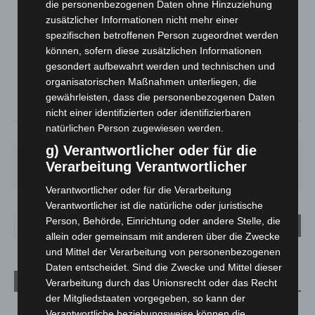
die personenbezogenen Daten ohne Hinzuziehung
zusätzlicher Informationen nicht mehr einer
LANGENHAGEN
spezifischen betroffenen Person zugeordnet werden
Bedeckt
können, sofern diese zusätzlichen Informationen
°
25.2
°
gesondert aufbewahrt werden und technischen und
C
24.4
organisatorischen Maßnahmen unterliegen, die
°
23.3
gewährleisten, dass die personenbezogenen Daten
nicht einer identifizierten oder identifizierbaren
natürlichen Person zugewiesen werden.
38%
4.9m/s
85%
g) Verantwortlicher oder für die
DO.
FR.
SA.
SO.
MO.
Verarbeitung Verantwortlicher
25
°
25
°
26
°
31
°
35
°
Verantwortlicher oder für die Verarbeitung
Verantwortlicher ist die natürliche oder juristische
Person, Behörde, Einrichtung oder andere Stelle, die
allein oder gemeinsam mit anderen über die Zwecke
und Mittel der Verarbeitung von personenbezogenen
Daten entscheidet. Sind die Zwecke und Mittel dieser
Aktuelle Beiträge
Verarbeitung durch das Unionsrecht oder das Recht
der Mitgliedstaaten vorgegeben, so kann der
Brand im „Haus der Begegnung“ in Neuwarmbüchen schnell
Verantwortliche beziehungsweise können die