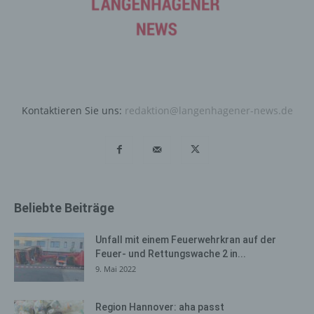
betroffenen Person eingegebenen personenbezogenen
Daten werden ausschließlich für die interne Verwendung
bei dem für die Verarbeitung Verantwortlichen und für
eigene Zwecke erhoben und gespeichert. Der für die
Verarbeitung Verantwortliche kann die Weitergabe an
einen oder mehrere Auftragsverarbeiter, beispielsweise
einen Paketdienstleister, veranlassen, der die
Kontaktieren Sie uns:
redaktion@langenhagener-news.de
personenbezogenen Daten ebenfalls ausschließlich für
eine interne Verwendung, die dem für die Verarbeitung
Verantwortlichen zuzurechnen ist, nutzt.
Durch eine Registrierung auf der Internetseite des für die
Verarbeitung Verantwortlichen wird ferner die vom
Internet-Service-Provider (ISP) der betroffenen Person
Beliebte Beiträge
vergebene IP-Adresse, das Datum sowie die Uhrzeit der
Registrierung gespeichert. Die Speicherung dieser Daten
Unfall mit einem Feuerwehrkran auf der
erfolgt vor dem Hintergrund, dass nur so der Missbrauch
Feuer- und Rettungswache 2 in...
unserer Dienste verhindert werden kann, und diese
9. Mai 2022
Daten im Bedarfsfall ermöglichen, begangene Straftaten
aufzuklären. Insofern ist die Speicherung dieser Daten
Region Hannover: aha passt
zur Absicherung des für die Verarbeitung