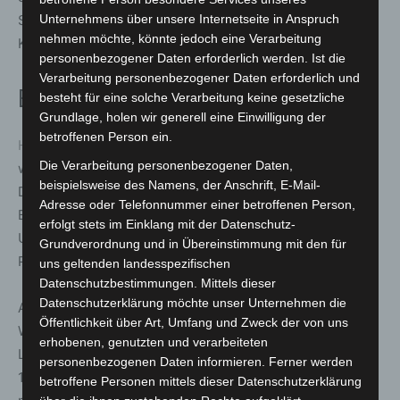
Sachbeschädigung und Verdacht der gefährlichen
Unternehmens über unsere Internetseite in Anspruch
nehmen möchte, könnte jedoch eine Verarbeitung
Körperverletzung.
personenbezogener Daten erforderlich werden. Ist die
Verarbeitung personenbezogener Daten erforderlich und
Beurteilung der Bundespolizei
besteht für eine solche Verarbeitung keine gesetzliche
Grundlage, holen wir generell eine Einwilligung der
betroffenen Person ein.
Hannover
(ots). Die Bundespolizeiinspektion Hannover
Die Verarbeitung personenbezogener Daten,
war mit etwas mehr 400 Einsatzkräften im heutigen
beispielsweise des Namens, der Anschrift, E-Mail-
Derby-Einsatz. Darunter Einsatzeinheiten der
Adresse oder Telefonnummer einer betroffenen Person,
Bundesbereitschaftspolizei aus Blumberg, Bad Düben,
erfolgt stets im Einklang mit der Datenschutz-
Uelzen und Duderstadt. Auch Diensthundeführer und ein
Grundverordnung und in Übereinstimmung mit den für
Polizeihubschrauber aus Gifhorn waren im Einsatz.
uns geltenden landesspezifischen
Datenschutzbestimmungen. Mittels dieser
Datenschutzerklärung möchte unser Unternehmen die
Ab Braunschweig verkehrte ein Entlastungszug der
Öffentlichkeit über Art, Umfang und Zweck der von uns
Westfalenbahn direkt zum Haltepunkt Hannover-
erhobenen, genutzten und verarbeiteten
Linden/Fischerhof und zurück, mit einer Kapazität von
personenbezogenen Daten informieren. Ferner werden
1.200 Personen. Der Zug war ausgelastet, unter anderem
betroffene Personen mittels dieser Datenschutzerklärung