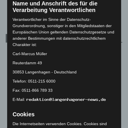
Name und Anschrift des für die
Veranstaltungen
1.887
Verarbeitung Verantwortlichen
Welt
1.269
Verantwortlicher im Sinne der Datenschutz-
Grundverordnung, sonstiger in den Mitgliedstaaten der
Europäischen Union geltenden Datenschutzgesetze und
anderer Bestimmungen mit datenschutzrechtlichem
Archiv
Charakter ist:
August 2026
(10)
Carl-Marcus Müller
Juli 2026
(73)
Reuterdamm 49
Juni 2026
(139)
30853 Langenhagen - Deutschland
Mai 2026
(99)
Telefon: 0511-215 6000
April 2026
(99)
Fax: 0511-866 789 33
März 2026
(115)
E-Mail:
Februar 2026
(109)
Januar 2026
(122)
Cookies
Dezember 2025
(103)
Die Internetseiten verwenden Cookies. Cookies sind
November 2025
(114)