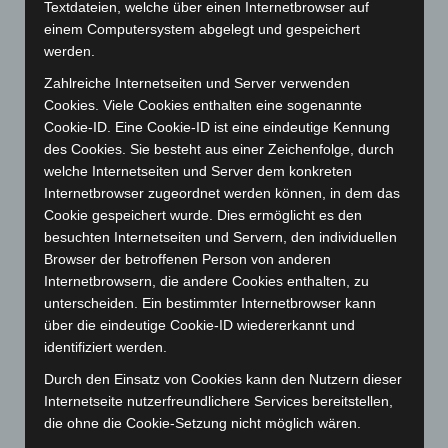
Textdateien, welche über einen Internetbrowser auf
Oktober 2025
(112)
einem Computersystem abgelegt und gespeichert
werden.
September 2025
(93)
Zahlreiche Internetseiten und Server verwenden
August 2025
(90)
Cookies. Viele Cookies enthalten eine sogenannte
Juli 2025
(90)
Cookie-ID. Eine Cookie-ID ist eine eindeutige Kennung
Juni 2025
(103)
des Cookies. Sie besteht aus einer Zeichenfolge, durch
welche Internetseiten und Server dem konkreten
Mai 2025
(112)
Internetbrowser zugeordnet werden können, in dem das
April 2025
(88)
Cookie gespeichert wurde. Dies ermöglicht es den
besuchten Internetseiten und Servern, den individuellen
März 2025
(111)
Browser der betroffenen Person von anderen
Februar 2025
(96)
Internetbrowsern, die andere Cookies enthalten, zu
Januar 2025
(88)
unterscheiden. Ein bestimmter Internetbrowser kann
über die eindeutige Cookie-ID wiedererkannt und
Dezember 2024
(89)
identifiziert werden.
November 2024
(94)
Durch den Einsatz von Cookies kann den Nutzern dieser
Oktober 2024
(93)
Internetseite nutzerfreundlichere Services bereitstellen,
September 2024
(112)
die ohne die Cookie-Setzung nicht möglich wären.