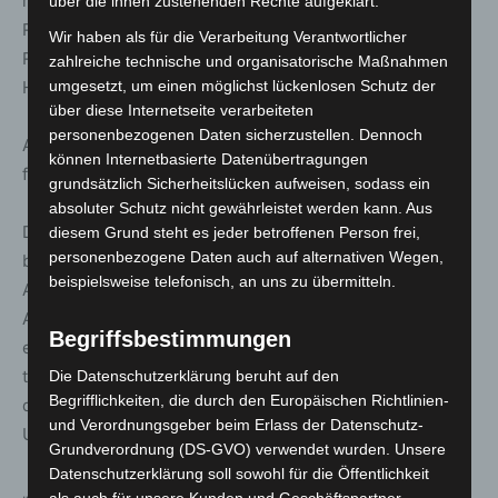
mit dem Großteil der Braunschweiger Risikofan-Szene.
über die ihnen zustehenden Rechte aufgeklärt.
Rund 1.000 weitere Eintracht-Fans reisten mit
Wir haben als für die Verarbeitung Verantwortlicher
Regelzugverbindungen über den Hauptbahnhof
zahlreiche technische und organisatorische Maßnahmen
Hannover.
umgesetzt, um einen möglichst lückenlosen Schutz der
über diese Internetseite verarbeiteten
personenbezogenen Daten sicherzustellen. Dennoch
Auch 12.000 Fans von Hannover 96 aus dem Umland
können Internetbasierte Datenübertragungen
fuhren mit der Bahn zum Spiel.
grundsätzlich Sicherheitslücken aufweisen, sodass ein
absoluter Schutz nicht gewährleistet werden kann. Aus
Die besondere Herausforderung der Bundespolizei
diesem Grund steht es jeder betroffenen Person frei,
personenbezogene Daten auch auf alternativen Wegen,
bestand darin, eine Vermischung oder ein
beispielsweise telefonisch, an uns zu übermitteln.
Aufeinandertreffen der Risikofans beider Vereine in der
An- und Abreisephase mit der Bahn zu verhindern. Das
Begriffsbestimmungen
erfolgte durch eine konsequente Fansteuerung und -
trennung sowie durch polizeiliche Begleitung, aber auch
Die Datenschutzerklärung beruht auf den
Begrifflichkeiten, die durch den Europäischen Richtlinien-
durch gute Zusammenarbeit und gegenseitige
und Verordnungsgeber beim Erlass der Datenschutz-
Unterstützung zwischen Bundes- und Landespolizei.
Grundverordnung (DS-GVO) verwendet wurden. Unsere
Datenschutzerklärung soll sowohl für die Öffentlichkeit
„Die An- und Abreise beider Fangruppen verlief