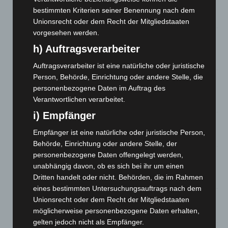
eingedämmt
bestimmten Kriterien seiner Benennung nach dem
6. August 2026
Unionsrecht oder dem Recht der Mitgliedstaaten
vorgesehen werden.
Region Hannover: 21 neue Notfallsanitäter starten beim
h) Auftragsverarbeiter
Roten Kreuz
5. August 2026
Auftragsverarbeiter ist eine natürliche oder juristische
Person, Behörde, Einrichtung oder andere Stelle, die
Mann läuft mit Hockeyschläger über A7 – Polizei sucht
personenbezogene Daten im Auftrag des
Zeugen
Verantwortlichen verarbeitet.
5. August 2026
i) Empfänger
Celle: Mensch stirbt bei Bagger-Unfall auf Baustelle
Empfänger ist eine natürliche oder juristische Person,
5. August 2026
Behörde, Einrichtung oder andere Stelle, der
personenbezogene Daten offengelegt werden,
Gasleitung bei McDonald’s-Umbau in Langenhagen
unabhängig davon, ob es sich bei ihr um einen
beschädigt
Dritten handelt oder nicht. Behörden, die im Rahmen
5. August 2026
eines bestimmten Untersuchungsauftrags nach dem
Unionsrecht oder dem Recht der Mitgliedstaaten
Anklage nach Abschaltung von „Archetyp Market“ erhoben
möglicherweise personenbezogene Daten erhalten,
3. August 2026
gelten jedoch nicht als Empfänger.