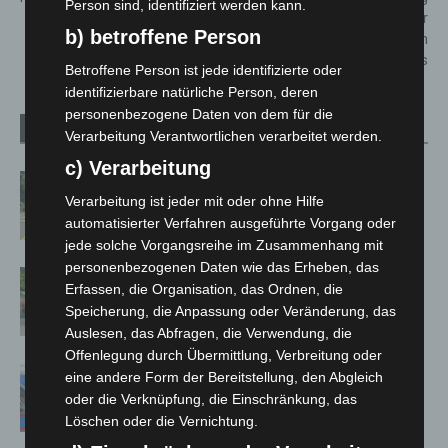
Person sind, identifiziert werden kann.
lebensgefährlich verletzter
b) betroffene Person
Mann erscheint in
Krankenhaus
Betroffene Person ist jede identifizierte oder
identifizierbare natürliche Person, deren
personenbezogene Daten von dem für die
Verwandte Artikel
Mehr vom Autor
Verarbeitung Verantwortlichen verarbeitet werden.
c) Verarbeitung
Brand im „Haus der Begegnung“ in
Verarbeitung ist jeder mit oder ohne Hilfe
Neuwarmbüchen schnell eingedämmt
automatisierter Verfahren ausgeführte Vorgang oder
jede solche Vorgangsreihe im Zusammenhang mit
personenbezogenen Daten wie das Erheben, das
Region Hannover: 21 neue
Erfassen, die Organisation, das Ordnen, die
Notfallsanitäter starten beim Roten
Speicherung, die Anpassung oder Veränderung, das
Kreuz
Auslesen, das Abfragen, die Verwendung, die
Offenlegung durch Übermittlung, Verbreitung oder
Mann läuft mit Hockeyschläger über
eine andere Form der Bereitstellung, den Abgleich
A7 – Polizei sucht Zeugen
oder die Verknüpfung, die Einschränkung, das
Löschen oder die Vernichtung.