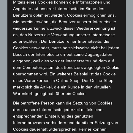
August 2024
(107)
Mittels eines Cookies können die Informationen und
Angebote auf unserer Internetseite im Sinne des
Juli 2024
(89)
Benutzers optimiert werden. Cookies ermöglichen uns,
Juni 2024
(107)
wie bereits erwähnt, die Benutzer unserer Internetseite
Mai 2024
(149)
wiederzuerkennen. Zweck dieser Wiedererkennung ist
es, den Nutzern die Verwendung unserer Internetseite
April 2024
(102)
zu erleichtern. Der Benutzer einer Internetseite, die
März 2024
(103)
Cookies verwendet, muss beispielsweise nicht bei jedem
Februar 2024
(103)
Besuch der Internetseite erneut seine Zugangsdaten
eingeben, weil dies von der Internetseite und dem auf
Januar 2024
(111)
dem Computersystem des Benutzers abgelegten Cookie
Dezember 2023
(130)
übernommen wird. Ein weiteres Beispiel ist das Cookie
November 2023
(130)
eines Warenkorbes im Online-Shop. Der Online-Shop
merkt sich die Artikel, die ein Kunde in den virtuellen
Oktober 2023
(114)
Warenkorb gelegt hat, über ein Cookie.
September 2023
(133)
Die betroffene Person kann die Setzung von Cookies
August 2023
(134)
durch unsere Internetseite jederzeit mittels einer
Juli 2023
(118)
entsprechenden Einstellung des genutzten
Internetbrowsers verhindern und damit der Setzung von
Juni 2023
(142)
Cookies dauerhaft widersprechen. Ferner können