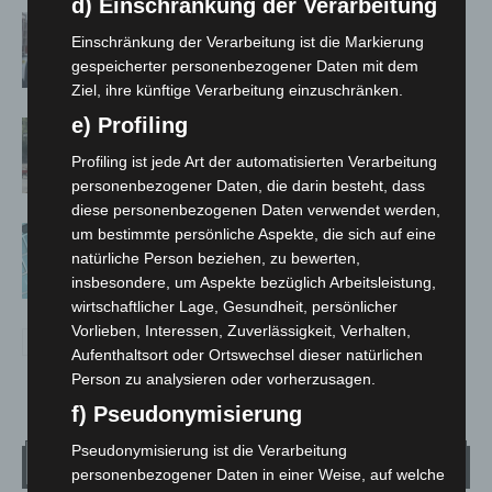
d) Einschränkung der Verarbeitung
Celle: Mensch stirbt bei Bagger-Unfall
Einschränkung der Verarbeitung ist die Markierung
auf Baustelle
gespeicherter personenbezogener Daten mit dem
Ziel, ihre künftige Verarbeitung einzuschränken.
e) Profiling
Gasleitung bei McDonald’s-Umbau in
Langenhagen beschädigt
Profiling ist jede Art der automatisierten Verarbeitung
personenbezogener Daten, die darin besteht, dass
diese personenbezogenen Daten verwendet werden,
Anklage nach Abschaltung von
um bestimmte persönliche Aspekte, die sich auf eine
„Archetyp Market“ erhoben
natürliche Person beziehen, zu bewerten,
insbesondere, um Aspekte bezüglich Arbeitsleistung,
wirtschaftlicher Lage, Gesundheit, persönlicher
Vorlieben, Interessen, Zuverlässigkeit, Verhalten,
Aufenthaltsort oder Ortswechsel dieser natürlichen
Person zu analysieren oder vorherzusagen.
f) Pseudonymisierung
Pseudonymisierung ist die Verarbeitung
Wetter
personenbezogener Daten in einer Weise, auf welche