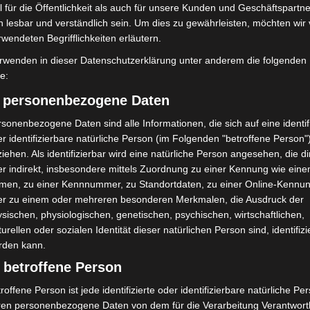
 für die Öffentlichkeit als auch für unsere Kunden und Geschäftspartne
h lesbar und verständlich sein. Um dies zu gewährleisten, möchten wir
rwendeten Begrifflichkeiten erläutern.
rwenden in dieser Datenschutzerklärung unter anderem die folgenden
fe:
) personenbezogene Daten
sonenbezogene Daten sind alle Informationen, die sich auf eine identifi
Nächster Artikel
r identifizierbare natürliche Person (im Folgenden "betroffene Person"
en
Stilles Gedenken am Holocaust-Mahnmal
iehen. Als identifizierbar wird eine natürliche Person angesehen, die di
r indirekt, insbesondere mittels Zuordnung zu einer Kennung wie ein
men, zu einer Kennnummer, zu Standortdaten, zu einer Online-Kennu
er zu einem oder mehreren besonderen Merkmalen, die Ausdruck der
sischen, physiologischen, genetischen, psychischen, wirtschaftlichen,
turellen oder sozialen Identität dieser natürlichen Person sind, identifizi
rden kann.
 betroffene Person
roffene Person ist jede identifizierte oder identifizierbare natürliche Pe
ren personenbezogene Daten von dem für die Verarbeitung Verantwort