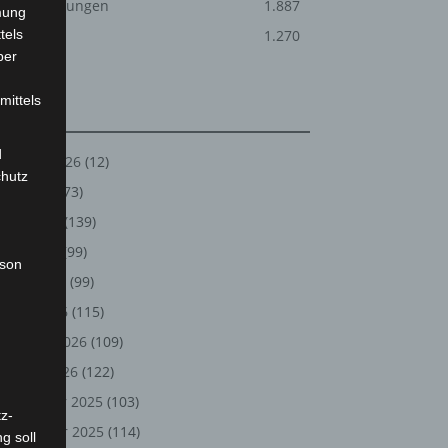
Veranstaltungen
1.887
mung
tels
Welt
1.270
ber
mittels
Archiv
d
August 2026
(12)
chutz
Juli 2026
(73)
Juni 2026
(139)
Mai 2026
(99)
rson
April 2026
(99)
März 2026
(115)
Februar 2026
(109)
Januar 2026
(122)
Dezember 2025
(103)
z-
November 2025
(114)
g soll