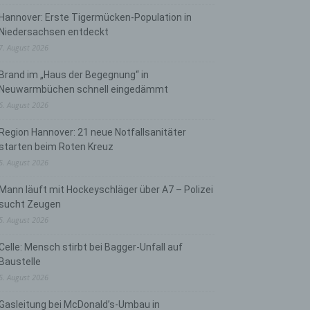
Hannover: Erste Tigermücken-Population in
Niedersachsen entdeckt
7. August 2026
Brand im „Haus der Begegnung“ in
Neuwarmbüchen schnell eingedämmt
6. August 2026
Region Hannover: 21 neue Notfallsanitäter
starten beim Roten Kreuz
5. August 2026
Mann läuft mit Hockeyschläger über A7 – Polizei
sucht Zeugen
5. August 2026
Celle: Mensch stirbt bei Bagger-Unfall auf
Baustelle
5. August 2026
Gasleitung bei McDonald’s-Umbau in