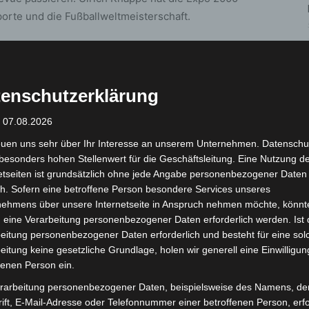
porte und die Fußballweltmeisterschaft.
arsinghausen wurde er nach Absolvierung der
 Jahre 1993 als Leiter des damaligen
t 1994 schlossen sich weitere Verwendungen an. Unter
enschutzerklärung
er Inspektionsleiter in Schaumburg, Dezernent
: 07.08.2026
 Hannover, Leiter Einsatz der Inspektion Hannover-
 des Zentralen Verkehrsdienstes Hannover. Darüber
euen uns sehr über Ihr Interesse an unserem Unternehmen. Datenschu
schule der Polizei in Münster und vor seiner letzten
besonders hohen Stellenwert für die Geschäftsleitung. Eine Nutzung d
etseiten ist grundsätzlich ohne jede Angabe personenbezogener Daten
n Hameln-Pyrmont/Holzminden.
h. Sofern eine betroffene Person besondere Services unseres
nehmens über unsere Internetseite in Anspruch nehmen möchte, könnt
des scheidenden PI-Leiters. Auf die Frage eines
 eine Verarbeitung personenbezogener Daten erforderlich werden. Ist 
rriere bei der Polizei einen Einsatz gab, den er nie
eitung personenbezogener Daten erforderlich und besteht für eine sol
PI Leiter: „Ja, ich habe mehrere persönliche
eitung keine gesetzliche Grundlage, holen wir generell eine Einwilligun
fenen Person ein.
es damaligen US-Präsidenten Barack Obama in
rarbeitung personenbezogener Daten, beispielsweise des Namens, de
ift, E-Mail-Adresse oder Telefonnummer einer betroffenen Person, erfo