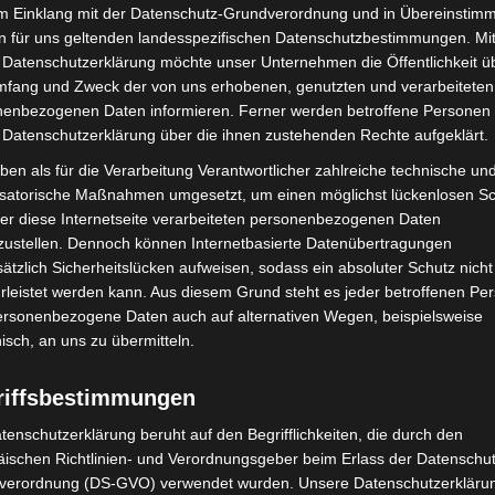
im Einklang mit der Datenschutz-Grundverordnung und in Übereinstim
ngung verantwortlich. Er übernachtete auf dem Gelände
n für uns geltenden landesspezifischen Datenschutzbestimmungen. Mit
 ich für die Tagungsörtlichkeiten rund um das
 Datenschutzerklärung möchte unser Unternehmen die Öffentlichkeit ü
s mit Kanzlerin Angela Merkel und anderen
mfang und Zweck der von uns erhobenen, genutzten und verarbeiteten
ige Herausforderung für Hunderte Beteiligte. Allein
enbezogenen Daten informieren. Ferner werden betroffene Personen 
edauert. Wir mussten uns auf alle Bedrohungsszenarien
 Datenschutzerklärung über die ihnen zustehenden Rechte aufgeklärt.
erroranschlag.“ Auf die Nachfrage des Redakteurs, ob
ben als für die Verarbeitung Verantwortlicher zahlreiche technische un
gen US-Präsidenten froh war, antwortet PD Knappe
isatorische Maßnahmen umgesetzt, um einen möglichst lückenlosen S
pischen Manier: „Nein, das kann ich so nicht sagen. Ich
er diese Internetseite verarbeiteten personenbezogenen Daten
zustellen. Dennoch können Internetbasierte Datenübertragungen
d unsere Planung aufgegangen ist.“
ätzlich Sicherheitslücken aufweisen, sodass ein absoluter Schutz nicht
leistet werden kann. Aus diesem Grund steht es jeder betroffenen Pe
ch der bevorstehenden Pension mindestens ebenso
personenbezogene Daten auch auf alternativen Wegen, beispielsweise
ssenen Einsatzes und wünschen Ulrich Knappe mit dem
nisch, an uns zu übermitteln.
ers Heinz Rühmann für seinen neuen Lebensabschnitt
riffsbestimmungen
tenschutzerklärung beruht auf den Begrifflichkeiten, die durch den
t seine Glanzzeit“ /K. Wolff
ischen Richtlinien- und Verordnungsgeber beim Erlass der Datenschut
verordnung (DS-GVO) verwendet wurden. Unsere Datenschutzerklärun