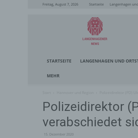
Freitag, August 7, 2026
Startseite
Langenhagen und 
Langenhagener
News
STARTSEITE
LANGENHAGEN UND ORTST
MEHR
Start
Hannover und Region
Polizeidirektor (PD) U
Polizeidirektor (
verabschiedet si
15. Dezember 2020