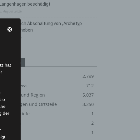
Langenhagen beschädigt
5. August 2026
Anklage nach Abschaltung von „Archetyp
Market“ erhoben
3. August 2026
Kategorien
tz hat
er
Blaulicht
2.799
Corona-News
712
e
Hannover und Region
5.037
die
Langenhagen und Ortsteile
3.250
che
g der
Leserbriefe
1
Menschen
2
r
Über uns
1
lgt