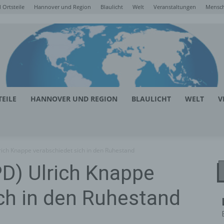
Ortsteile
Hannover und Region
Blaulicht
Welt
Veranstaltungen
Mensc
EILE
HANNOVER UND REGION
BLAULICHT
WELT
V
lrich Knappe verabschiedet sich in den Ruhestand
PD) Ulrich Knappe
ch in den Ruhestand