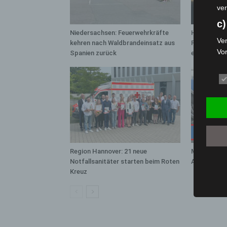
ver
c)
Niedersachsen: Feuerwehrkräfte
Hannover: 
Ver
kehren nach Waldbrandeinsatz aus
Population 
Vo
Spanien zurück
entdeckt
pe
da
das
ode
die
d
Ein
Region Hannover: 21 neue
Mann läuft 
per
Notfallsanitäter starten beim Roten
A7 – Polize
ei
Kreuz
e)
Pro
Da
wer