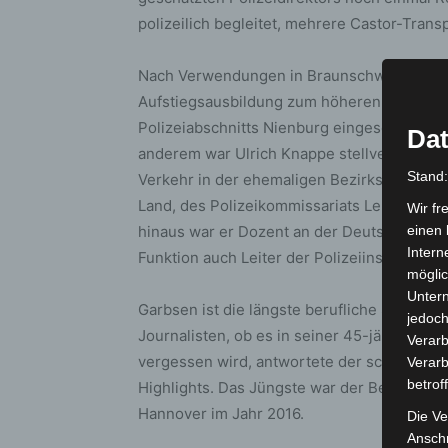
polizeilich begleitet, mehrere Castor-Trans
Nach Verwendungen in Braunschweig und B
Aufstiegsausbildung zum höheren Dienst im
Polizeiabschnitts Nienburg eingesetzt. Sei
Dat
anderem war Ulrich Knappe stellvertretend
Stand
Verkehr in der ehemaligen Bezirksregierung
Land, des Polizeikommissariats Lehrte und
Wir fr
hinaus war er Dozent an der Deutschen Hoch
einen 
Intern
Funktion auch Leiter der Polizeiinspektio
möglic
Unter
Garbsen ist die längste berufliche Station 
jedoch
Journalisten, ob es in seiner 45-jährigen Ka
Verarb
vergessen wird, antwortete der scheidende 
Verarb
betrof
Highlights. Das Jüngste war der Besuch d
Hannover im Jahr 2016.
Die Ve
Anschr