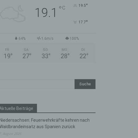
°
19.5
°
C
19.1
°
17.7
64%
1.6m/s
100%
FR.
SA.
SO.
MO.
DI.
19
°
27
°
33
°
28
°
22
°
Aktuelle Beiträge
Niedersachsen: Feuerwehrkräfte kehren nach
Waldbrandeinsatz aus Spanien zurück
7. August 2026