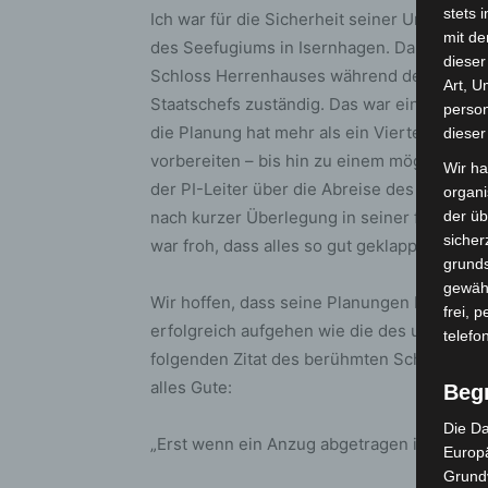
stets 
Ich war für die Sicherheit seiner Unterbri
mit de
des Seefugiums in Isernhagen. Daneben war
dieser
Schloss Herrenhauses während des Treffen
Art, U
Staatschefs zuständig. Das war eine gewalt
person
die Planung hat mehr als ein Vierteljahr g
dieser
vorbereiten – bis hin zu einem möglichen T
Wir ha
der PI-Leiter über die Abreise des damali
organ
nach kurzer Überlegung in seiner für ihn ty
der üb
sicher
war froh, dass alles so gut geklappt hat un
grunds
gewähr
Wir hoffen, dass seine Planungen bezügli
frei, 
erfolgreich aufgehen wie die des unverge
telefo
folgenden Zitat des berühmten Schauspiel
alles Gute:
Beg
Die Da
„Erst wenn ein Anzug abgetragen ist, beginn
Europä
Grund