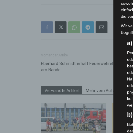
sowohl
einfac
die ve
Wir ve
Begrif
a
Per
Vorheriger Artikel
ode
Eberhard Schmidt erhält Feuerwehrehrenzeich
bez
am Bande
ode
Na
od
Verwandte Artikel
Mehr vom Autor
phy
kul
we
b)
Bet
de