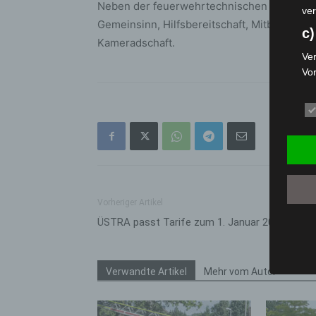
Neben der feuerwehrtechnischen Ausbildun
ver
Gemeinsinn, Hilfsbereitschaft, Mitbestim
c)
Kameradschaft.
Ver
Vo
pe
da
das
ode
die
d
Ein
Vorheriger Artikel
per
ÜSTRA passt Tarife zum 1. Januar 2026 an
ei
e)
Verwandte Artikel
Mehr vom Autor
Pro
Da
wer