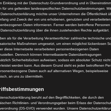
im Einklang mit der Datenschutz-Grundverordnung und in Übereinstim
n für uns geltenden landesspezifischen Datenschutzbestimmungen. Mit
ndorten
 Datenschutzerklärung möchte unser Unternehmen die Öffentlichkeit ü
mfang und Zweck der von uns erhobenen, genutzten und verarbeiteten
enbezogenen Daten informieren. Ferner werden betroffene Personen 
hops an Feuerwehr-Standorten in Hamburg,
 Datenschutzerklärung über die ihnen zustehenden Rechte aufgeklärt.
rg-Hoof und Brandenburg statt. Die Jugendlichen
ben als für die Verarbeitung Verantwortlicher zahlreiche technische un
nd KI-generierte Inhalte zu erkennen. Zudem wurde
isatorische Maßnahmen umgesetzt, um einen möglichst lückenlosen S
erken vermittelt und aufgezeigt, wie Social Media
er diese Internetseite verarbeiteten personenbezogenen Daten
amtliche Arbeit der Jugendfeuerwehren sichtbar zu
zustellen. Dennoch können Internetbasierte Datenübertragungen
ätzlich Sicherheitslücken aufweisen, sodass ein absoluter Schutz nicht
leistet werden kann. Aus diesem Grund steht es jeder betroffenen Pe
personenbezogene Daten auch auf alternativen Wegen, beispielsweise
 Projektwebsite
nisch, an uns zu übermitteln.
 Projekt auf TikTok und Instagram unter dem Account
riffsbestimmungen
hen eingeordnet, Entwicklungen rund um Künstliche
tenschutzerklärung beruht auf den Begrifflichkeiten, die durch den
sinformation verständlich dargestellt –
ischen Richtlinien- und Verordnungsgeber beim Erlass der Datenschut
uppengerecht.
verordnung (DS-GVO) verwendet wurden. Unsere Datenschutzerklärun