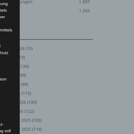
Veranstaltungen
1.887
mung
tels
Welt
1.269
ber
mittels
Archiv
d
August 2026
(10)
chutz
Juli 2026
(73)
Juni 2026
(139)
Mai 2026
(99)
rson
April 2026
(99)
März 2026
(115)
Februar 2026
(109)
Januar 2026
(122)
Dezember 2025
(103)
z-
November 2025
(114)
g soll