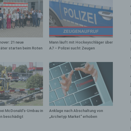
iehen, zu bewerten, insbesondere, um Aspekte bezüglich Arbeitsleistu
tschaftlicher Lage, Gesundheit, persönlicher Vorlieben, Interessen,
erlässigkeit, Verhalten, Aufenthaltsort oder Ortswechsel dieser natürli
rson zu analysieren oder vorherzusagen.
) Pseudonymisierung
eudonymisierung ist die Verarbeitung personenbezogener Daten in ein
over: 21 neue
Mann läuft mit Hockeyschläger über
ise, auf welche die personenbezogenen Daten ohne Hinzuziehung
täter starten beim Roten
A7 – Polizei sucht Zeugen
ätzlicher Informationen nicht mehr einer spezifischen betroffenen Per
geordnet werden können, sofern diese zusätzlichen Informationen ges
fbewahrt werden und technischen und organisatorischen Maßnahmen
erliegen, die gewährleisten, dass die personenbezogenen Daten nicht 
ntifizierten oder identifizierbaren natürlichen Person zugewiesen werde
 Verantwortlicher oder für die Verarbeitung
rantwortlicher
antwortlicher oder für die Verarbeitung Verantwortlicher ist die natürlic
r juristische Person, Behörde, Einrichtung oder andere Stelle, die allei
bei McDonald’s-Umbau in
Anklage nach Abschaltung von
n beschädigt
meinsam mit anderen über die Zwecke und Mittel der Verarbeitung von
„Archetyp Market“ erhoben
rsonenbezogenen Daten entscheidet. Sind die Zwecke und Mittel diese
arbeitung durch das Unionsrecht oder das Recht der Mitgliedstaaten