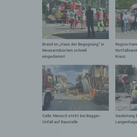
bez
wir
Zuv
Pe
f
Ps
Brand im „Haus der Begegnung“ in
Region Hann
We
Neuwarmbüchen schnell
Notfallsani
zus
eingedämmt
Kreuz
zu
au
unt
ide
g)
Ve
Ver
ode
Celle: Mensch stirbt bei Bagger-
Gasleitung 
Unfall auf Baustelle
Langenhage
ge
pe
Ver