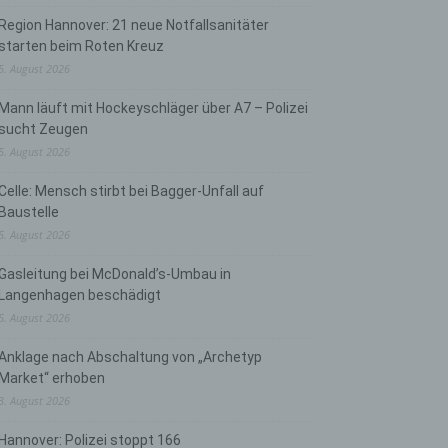
Region Hannover: 21 neue Notfallsanitäter
starten beim Roten Kreuz
5. August 2026
Mann läuft mit Hockeyschläger über A7 – Polizei
sucht Zeugen
5. August 2026
Celle: Mensch stirbt bei Bagger-Unfall auf
Baustelle
5. August 2026
Gasleitung bei McDonald’s-Umbau in
Langenhagen beschädigt
5. August 2026
Anklage nach Abschaltung von „Archetyp
Market“ erhoben
3. August 2026
Hannover: Polizei stoppt 166