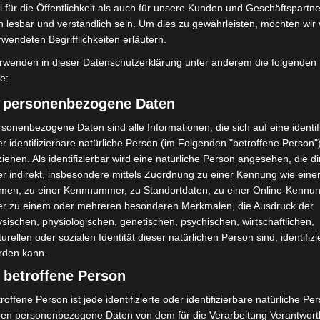
 für die Öffentlichkeit als auch für unsere Kunden und Geschäftspartne
4you.de/brandherd-desinformation
h lesbar und verständlich sein. Um dies zu gewährleisten, möchten wir
. Sie richtet sich an
rwendeten Begrifflichkeiten erläutern.
ietet neben Hintergrundinformationen auch frei
 Umsetzung von Medienkompetenz-Angeboten in der
rwenden in dieser Datenschutzerklärung unter anderem die folgenden
fe:
nd anderer ehrenamtlicher Organisationen.
) personenbezogene Daten
sonenbezogene Daten sind alle Informationen, die sich auf eine identifi
r identifizierbare natürliche Person (im Folgenden "betroffene Person"
iehen. Als identifizierbar wird eine natürliche Person angesehen, die di
s Projekt weiter ausgebaut werden. Für 2026 sind
r indirekt, insbesondere mittels Zuordnung zu einer Kennung wie ein
ng der digitalen Angebote geplant. Gefördert wird
men, zu einer Kennnummer, zu Standortdaten, zu einer Online-Kennu
desprogramm „Demokratie leben!“ des
er zu einem oder mehreren besonderen Merkmalen, die Ausdruck der
Senioren, Frauen und Jugend.
sischen, physiologischen, genetischen, psychischen, wirtschaftlichen,
turellen oder sozialen Identität dieser natürlichen Person sind, identifizi
rden kann.
feuerwehr
 betroffene Person
einschaft der Jugend innerhalb des Deutschen
roffene Person ist jede identifizierte oder identifizierbare natürliche Pe
n sich mehr als 370.000 Kinder und Jugendliche.
ren personenbezogene Daten von dem für die Verarbeitung Verantwort