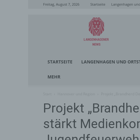
Freitag, August 7, 2026
Startseite
Langenhagen und 
Langenhagener
News
STARTSEITE
LANGENHAGEN UND ORTST
MEHR
Start
Hannover und Region
Projekt „Brandherd D
Projekt „Brandhe
stärkt Medienko
Jugendfeuerweh