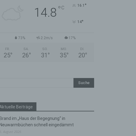
°
16.1
°
C
14.8
°
14
73%
2.2m/s
17%
FR.
SA.
SO.
MO.
DI.
25
°
26
°
31
°
35
°
20
°
Aktuelle Beiträge
Brand im „Haus der Begegnung“ in
Neuwarmbüchen schnell eingedämmt
6. August 2026