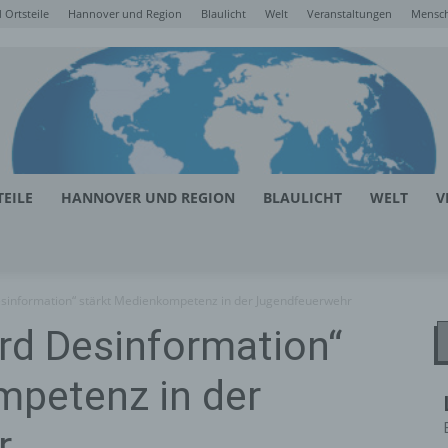
Ortsteile
Hannover und Region
Blaulicht
Welt
Veranstaltungen
Mensc
EILE
HANNOVER UND REGION
BLAULICHT
WELT
V
esinformation“ stärkt Medienkompetenz in der Jugendfeuerwehr
rd Desinformation“
mpetenz in der
r