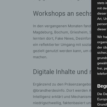
stets 
mit de
Workshops an sechs Sta
dieser
Art, U
person
In den vergangenen Monaten fanden Works
dieser
Magdeburg, Bochum, Griesheim, Schauenbu
Wir ha
lernten dort, Fake News, Desinformation u
organ
ein reflektierter Umgang mit sozialen Netzw
der üb
gezielt genutzt werden kann, um die ehren
sicher
machen.
grunds
gewähr
frei, 
Digitale Inhalte und neue
telefo
Ergänzend zu den Präsenzangeboten ist das
Beg
@brandherdesinfo. Dort werden Alltagsmyt
Die Da
Intelligenz erklärt und Mechanismen von De
Europä
niedrigschwellig, faktenbasiert und zielgr
Grund