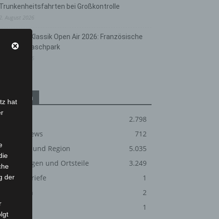
Trunkenheitsfahrten bei Großkontrolle
2. August 2026
Hannover Klassik Open Air 2026: Französische
Oper im Maschpark
2. August 2026
Kategorien
tz hat
er
Blaulicht
2.798
Corona-News
712
e
Hannover und Region
5.035
die
Langenhagen und Ortsteile
3.249
che
g der
Leserbriefe
1
Menschen
2
r
Über uns
1
lgt