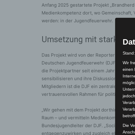
Anfang 2025 gestartete Projekt „Brandherd
Medienkompetenz dort, wo Gemeinschaft, 
werden: in der Jugendfeuerwehr.
Umsetzung mit starken P
Dat
Stand
Das Projekt wird von der Reporterfabrik 
Deutschen Jugendfeuerwehr (DJF) umgesetz
Wir fr
einen 
die Projektpartner seit einem Jahr gemeins
Intern
sensibilisieren und ihre Diskussions- sowi
möglic
Mitgliedern ist die DJF ein zentraler Akteu
Unter
vertrauensvollen Rahmen für politische Bil
jedoch
Verarb
Verarb
„Wir gehen mit dem Projekt dorthin, wo Jug
betrof
Raum – und vermitteln Medienkompetenz auf
Bundesjugendleiter der DJF. „Social Media i
Die Ve
Anschr
entgegenzuwirken und zugleich ehrenamtli