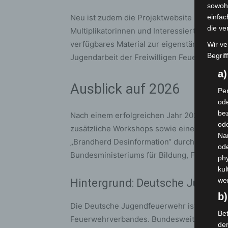
sowohl
Neu ist zudem die Projektwebsite
reporter
einfac
die ve
Multiplikatorinnen und Interessierte und b
verfügbares Material zur eigenständigen
Wir ve
Begrif
Jugendarbeit der Freiwilligen Feuerwehr u
a
Ausblick auf 2026
Per
ode
bez
Nach einem erfolgreichen Jahr 2025 soll da
ode
zusätzliche Workshops sowie eine Erweiteru
Na
„Brandherd Desinformation“ durch das Bun
od
Bundesministeriums für Bildung, Familie, 
phy
kul
we
Hintergrund: Deutsche Jugend
b)
Die Deutsche Jugendfeuerwehr ist die Gem
Bet
Feuerwehrverbandes. Bundesweit engagiere
de