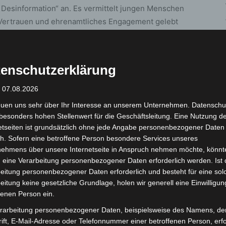
 Desinformation“ an. Es vermittelt jungen Menschen
Vertrauen und ehrenamtliches Engagement gelebt
artnern
enschutzerklärung
: 07.08.2026
von CORRECTIV in enger Zusammenarbeit mit der
t. An bundesweit sechs Pilot-Standorten arbeiten
euen uns sehr über Ihr Interesse an unserem Unternehmen. Datenschu
besonders hohen Stellenwert für die Geschäftsleitung. Eine Nutzung d
am daran, Jugendliche für Desinformation zu
etseiten ist grundsätzlich ohne jede Angabe personenbezogener Daten
e Quellenkompetenz zu fördern. Mit über 372.000
h. Sofern eine betroffene Person besondere Services unseres
r der außerschulischen Jugendarbeit und bietet einen
nehmens über unsere Internetseite in Anspruch nehmen möchte, könnt
dung.
 eine Verarbeitung personenbezogener Daten erforderlich werden. Ist 
eitung personenbezogener Daten erforderlich und besteht für eine sol
eitung keine gesetzliche Grundlage, holen wir generell eine Einwilligun
endliche heute unterwegs sind – in den digitalen
fenen Person ein.
 Augenhöhe“, betont Christian Patzelt,
st voller Fake-Content. Es gilt, Desinformation
rarbeitung personenbezogener Daten, beispielsweise des Namens, de
ift, E-Mail-Adresse oder Telefonnummer einer betroffenen Person, erfo
ches Engagement zu zeigen.“