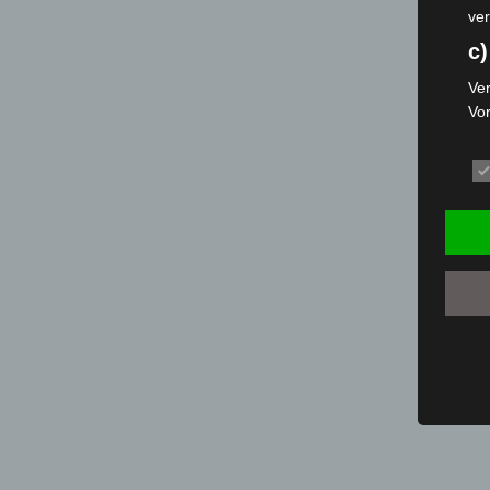
ver
c)
Ver
Vo
pe
da
das
ode
die
d
Ein
per
ei
e)
Pro
Da
wer