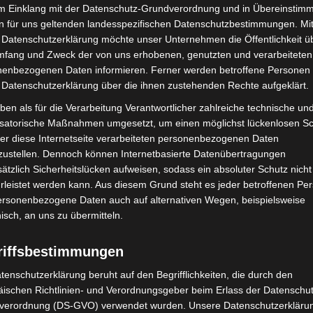
im Einklang mit der Datenschutz-Grundverordnung und in Übereinstim
n für uns geltenden landesspezifischen Datenschutzbestimmungen. Mit
 Datenschutzerklärung möchte unser Unternehmen die Öffentlichkeit ü
mfang und Zweck der von uns erhobenen, genutzten und verarbeiteten
enbezogenen Daten informieren. Ferner werden betroffene Personen 
 Datenschutzerklärung über die ihnen zustehenden Rechte aufgeklärt.
Nächster Artikel
ben als für die Verarbeitung Verantwortlicher zahlreiche technische un
Unbekanntes Pulver löst Großeinsatz in
isatorische Maßnahmen umgesetzt, um einen möglichst lückenlosen S
Hannovers Südstadt aus
er diese Internetseite verarbeiteten personenbezogenen Daten
zustellen. Dennoch können Internetbasierte Datenübertragungen
ätzlich Sicherheitslücken aufweisen, sodass ein absoluter Schutz nicht
leistet werden kann. Aus diesem Grund steht es jeder betroffenen Pe
personenbezogene Daten auch auf alternativen Wegen, beispielsweise
nisch, an uns zu übermitteln.
riffsbestimmungen
tenschutzerklärung beruht auf den Begrifflichkeiten, die durch den
ischen Richtlinien- und Verordnungsgeber beim Erlass der Datenschut
verordnung (DS-GVO) verwendet wurden. Unsere Datenschutzerklärun