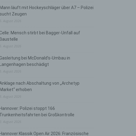
Mann läuft mit Hockeyschläger über A7 – Polizei
sucht Zeugen
5. August 2026
Celle: Mensch stirbt bei Bagger-Unfall auf
Baustelle
5. August 2026
Gasleitung bei McDonald’s-Umbau in
Langenhagen beschädigt
5. August 2026
Anklage nach Abschaltung von „Archetyp
Market“ erhoben
3. August 2026
Hannover: Polizei stoppt 166
Trunkenheitsfahrten bei Großkontrolle
2. August 2026
Hannover Klassik Open Air 2026: Französische