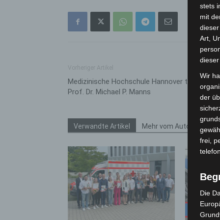
stets 
mit de
dieser
Art, U
person
dieser
Vorheriger Artikel
Wir ha
Medizinische Hochschule Hannover trauert um
organ
Prof. Dr. Michael P. Manns
der üb
sicher
grunds
Verwandte Artikel
Mehr vom Autor
gewähr
frei, 
telefo
Beg
Die Da
Europä
Grund