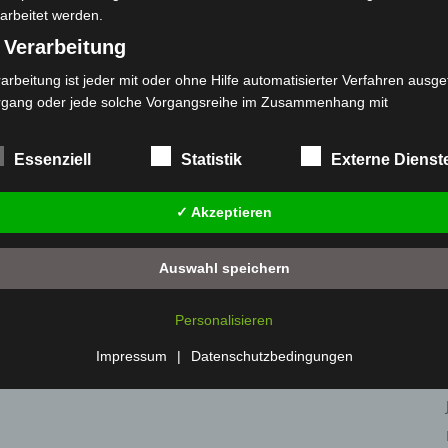
arbeitet werden.
 Verarbeitung
arbeitung ist jeder mit oder ohne Hilfe automatisierter Verfahren ausge
rgang oder jede solche Vorgangsreihe im Zusammenhang mit
rsonenbezogenen Daten wie das Erheben, das Erfassen, die Organisat
s Ordnen, die Speicherung, die Anpassung oder Veränderung, das Aus
Essenziell
Statistik
Externe Dienst
 Abfragen, die Verwendung, die Offenlegung durch Übermittlung, Verb
r eine andere Form der Bereitstellung, den Abgleich oder die Verknüp
✓ Akzeptieren
 Einschränkung, das Löschen oder die Vernichtung.
) Einschränkung der Verarbeitung
Auswahl speichern
schränkung der Verarbeitung ist die Markierung gespeicherter
sonenbezogener Daten mit dem Ziel, ihre künftige Verarbeitung
Personalisieren
nzuschränken.
 Profiling
Impressum
|
Datenschutzbedingungen
filing ist jede Art der automatisierten Verarbeitung personenbezogener
ten, die darin besteht, dass diese personenbezogenen Daten verwend
den, um bestimmte persönliche Aspekte, die sich auf eine natürliche 