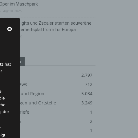
Oper im Maschpark
2. August 2026
Schwarz Digits und Zscaler starten souveräne
Cloud-Sicherheitsplattform für Europa
2. August 2026
Kategorien
tz hat
er
Blaulicht
2.797
Corona-News
712
e
Hannover und Region
5.034
die
Langenhagen und Ortsteile
3.249
che
g der
Leserbriefe
1
Menschen
2
r
Über uns
1
lgt