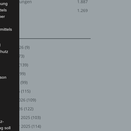
Veranstaltungen
1.887
mung
tels
Welt
1.269
ber
mittels
Archiv
d
August 2026
(9)
chutz
Juli 2026
(73)
Juni 2026
(139)
Mai 2026
(99)
rson
April 2026
(99)
März 2026
(115)
Februar 2026
(109)
Januar 2026
(122)
Dezember 2025
(103)
z-
November 2025
(114)
g soll