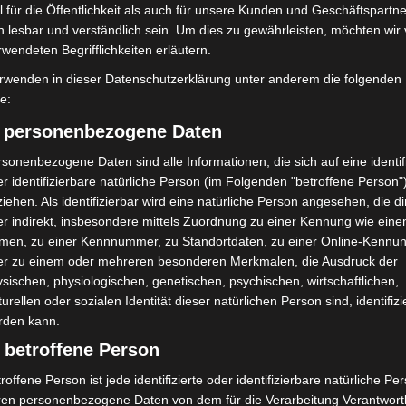
 für die Öffentlichkeit als auch für unsere Kunden und Geschäftspartne
mit Hockeyschläger über
Celle: Mensch stirbt bei Bagger-
h lesbar und verständlich sein. Um dies zu gewährleisten, möchten wir
i sucht Zeugen
Unfall auf Baustelle
rwendeten Begrifflichkeiten erläutern.
rwenden in dieser Datenschutzerklärung unter anderem die folgenden
fe:
) personenbezogene Daten
sonenbezogene Daten sind alle Informationen, die sich auf eine identifi
r identifizierbare natürliche Person (im Folgenden "betroffene Person"
iehen. Als identifizierbar wird eine natürliche Person angesehen, die di
r indirekt, insbesondere mittels Zuordnung zu einer Kennung wie ein
ch Abschaltung von
Hannover: Polizei stoppt 166
men, zu einer Kennnummer, zu Standortdaten, zu einer Online-Kennu
Market“ erhoben
Trunkenheitsfahrten bei
er zu einem oder mehreren besonderen Merkmalen, die Ausdruck der
Großkontrolle
sischen, physiologischen, genetischen, psychischen, wirtschaftlichen,
turellen oder sozialen Identität dieser natürlichen Person sind, identifizi
rden kann.
 betroffene Person
roffene Person ist jede identifizierte oder identifizierbare natürliche Pe
ren personenbezogene Daten von dem für die Verarbeitung Verantwort