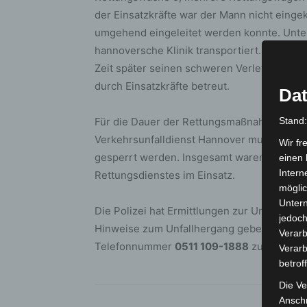
der Einsatzkräfte war der Mann nicht eing
umgehend eingeleitet werden konnte. Unter
hannoversche Klinik transportiert. Trotz in
Zeit später seinen schweren Verletzungen. 
durch Einsatzkräfte betreut.
Dat
Für die Dauer der Rettungsmaßnahmen sow
Stand
Verkehrsunfalldienst Hannover musste die L
Wir fr
gesperrt werden. Insgesamt waren acht Ein
einen 
Intern
Rettungsdienstes im Einsatz.
möglic
Unter
Die Polizei hat Ermittlungen zur Unfallurs
jedoch
Hinweise zum Unfallhergang geben können, 
Verarb
Telefonnummer
0511 109-1888
zu melden.
Verarb
betrof
Die Ve
Anschr