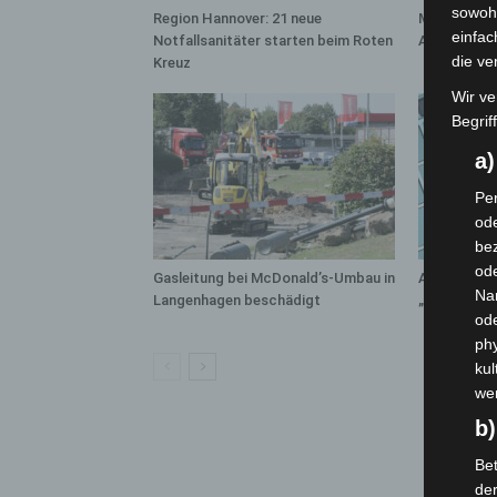
sowohl
Region Hannover: 21 neue
Mann läuft 
einfac
Notfallsanitäter starten beim Roten
A7 – Polize
die ve
Kreuz
Wir ve
Begrif
a
Per
ode
bez
ode
Gasleitung bei McDonald’s-Umbau in
Anklage na
Na
Langenhagen beschädigt
„Archetyp 
od
phy
kul
we
b)
Bet
de