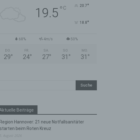
°
20.7
°
C
19.5
°
18.8
68%
4m/s
50%
DO.
FR.
SA.
SO.
MO.
29
°
24
°
27
°
31
°
31
°
Aktuelle Beiträge
Region Hannover: 21 neue Notfallsanitäter
starten beim Roten Kreuz
5. August 2026