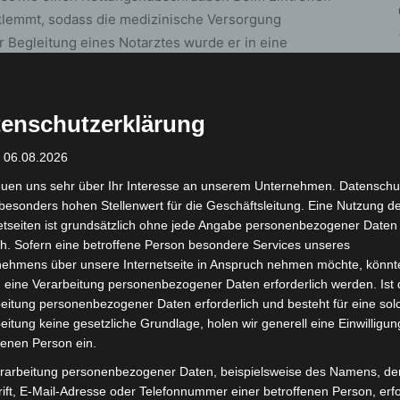
eklemmt, sodass die medizinische Versorgung
 Begleitung eines Notarztes wurde er in eine
tensiver Behandlung erlag der 62-Jährige dort kurze
Der Lkw-Fahrer blieb unverletzt und wurde vor Ort
enschutzerklärung
ie der umfangreichen Unfallaufnahme durch den
: 06.08.2026
angenforther Straße bis etwa 13:30 Uhr teilweise voll
euen uns sehr über Ihr Interesse an unserem Unternehmen. Datenschu
satzfahrzeuge und 21 Kräfte der Feuerwehr und des
besonders hohen Stellenwert für die Geschäftsleitung. Eine Nutzung d
etseiten ist grundsätzlich ohne jede Angabe personenbezogener Daten
h. Sofern eine betroffene Person besondere Services unseres
nehmens über unsere Internetseite in Anspruch nehmen möchte, könnt
ache aufgenommen und bittet dringend Zeugen, die
 eine Verarbeitung personenbezogener Daten erforderlich werden. Ist 
sich beim Verkehrsunfalldienst unter der
eitung personenbezogener Daten erforderlich und besteht für eine sol
eitung keine gesetzliche Grundlage, holen wir generell eine Einwilligun
fenen Person ein.
rarbeitung personenbezogener Daten, beispielsweise des Namens, de
ift, E-Mail-Adresse oder Telefonnummer einer betroffenen Person, erfo