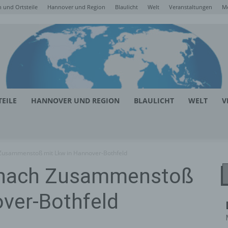
 und Ortsteile
Hannover und Region
Blaulicht
Welt
Veranstaltungen
M
EILE
HANNOVER UND REGION
BLAULICHT
WELT
V
 Zusammenstoß mit Lkw in Hannover-Bothfeld
t nach Zusammenstoß
over-Bothfeld