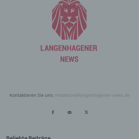
entsprechenden Einstellung des genutzten
Internetbrowsers verhindern und damit der Setzung von
Cookies dauerhaft widersprechen. Ferner können
bereits gesetzte Cookies jederzeit über einen
Internetbrowser oder andere Softwareprogramme
gelöscht werden. Dies ist in allen gängigen
Internetbrowsern möglich. Deaktiviert die betroffene
Person die Setzung von Cookies in dem genutzten
Internetbrowser, sind unter Umständen nicht alle
Funktionen unserer Internetseite vollumfänglich nutzbar.
Erfassung von allgemeinen Daten
und Informationen
Kontaktieren Sie uns:
redaktion@langenhagener-news.de
Die Internetseite erfasst mit jedem Aufruf der
Internetseite durch eine betroffene Person oder ein
automatisiertes System eine Reihe von allgemeinen
Daten und Informationen. Diese allgemeinen Daten und
Informationen werden in den Logfiles des Servers
gespeichert. Erfasst werden können die (1) verwendeten
Beliebte Beiträge