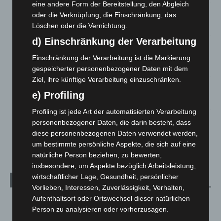
eine andere Form der Bereitstellung, den Abgleich
Celle: Mensch stirbt bei Bagger-Unfall auf Baustelle
oder die Verknüpfung, die Einschränkung, das
5. August 2026
Löschen oder die Vernichtung.
d) Einschränkung der Verarbeitung
Gasleitung bei McDonald’s-Umbau in Langenhagen
beschädigt
Einschränkung der Verarbeitung ist die Markierung
5. August 2026
gespeicherter personenbezogener Daten mit dem
Ziel, ihre künftige Verarbeitung einzuschränken.
Anklage nach Abschaltung von „Archetyp Market“ erhoben
e) Profiling
3. August 2026
Profiling ist jede Art der automatisierten Verarbeitung
Hannover: Polizei stoppt 166 Trunkenheitsfahrten bei
personenbezogener Daten, die darin besteht, dass
Großkontrolle
diese personenbezogenen Daten verwendet werden,
2. August 2026
um bestimmte persönliche Aspekte, die sich auf eine
natürliche Person beziehen, zu bewerten,
insbesondere, um Aspekte bezüglich Arbeitsleistung,
wirtschaftlicher Lage, Gesundheit, persönlicher
Kategorien
Vorlieben, Interessen, Zuverlässigkeit, Verhalten,
Aufenthaltsort oder Ortswechsel dieser natürlichen
Blaulicht
2.798
Person zu analysieren oder vorherzusagen.
Corona-News
712