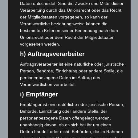
Daten entscheidet. Sind die Zwecke und Mittel dieser
März 2026
(115)
Verarbeitung durch das Unionsrecht oder das Recht
der Mitgliedstaaten vorgegeben, so kann der
Februar 2026
(109)
Verantwortliche beziehungsweise können die
Januar 2026
(122)
bestimmten Kriterien seiner Benennung nach dem
Dezember 2025
(103)
Unionsrecht oder dem Recht der Mitgliedstaaten
vorgesehen werden.
November 2025
(114)
h) Auftragsverarbeiter
Oktober 2025
(112)
September 2025
(93)
Auftragsverarbeiter ist eine natürliche oder juristische
Person, Behörde, Einrichtung oder andere Stelle, die
August 2025
(90)
personenbezogene Daten im Auftrag des
Juli 2025
(90)
Verantwortlichen verarbeitet.
Juni 2025
(103)
i) Empfänger
Mai 2025
(112)
Empfänger ist eine natürliche oder juristische Person,
April 2025
(88)
Behörde, Einrichtung oder andere Stelle, der
personenbezogene Daten offengelegt werden,
März 2025
(111)
unabhängig davon, ob es sich bei ihr um einen
Februar 2025
(96)
Dritten handelt oder nicht. Behörden, die im Rahmen