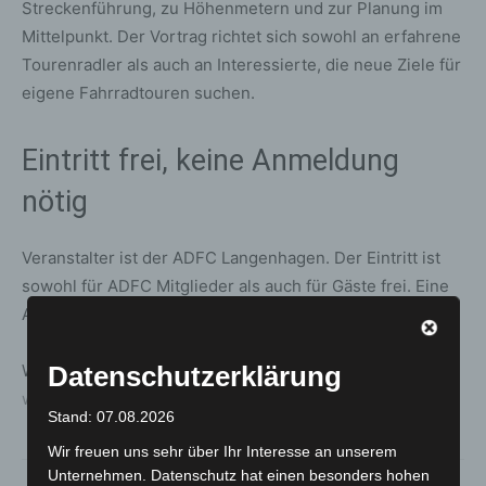
Streckenführung, zu Höhenmetern und zur Planung im
Mittelpunkt. Der Vortrag richtet sich sowohl an erfahrene
Tourenradler als auch an Interessierte, die neue Ziele für
eigene Fahrradtouren suchen.
Eintritt frei, keine Anmeldung
nötig
Veranstalter ist der ADFC Langenhagen. Der Eintritt ist
sowohl für ADFC Mitglieder als auch für Gäste frei. Eine
Anmeldung ist nicht erforderlich.
Datenschutzerklärung
Weitere Informationen sind online unter
www.Langenhagen.ADFC.de
erhältlich.
Stand: 07.08.2026
Wir freuen uns sehr über Ihr Interesse an unserem
Unternehmen. Datenschutz hat einen besonders hohen