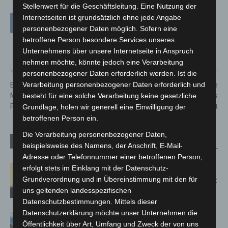
Stellenwert für die Geschäftsleitung. Eine Nutzung der
Internetseiten ist grundsätzlich ohne jede Angabe
personenbezogener Daten möglich. Sofern eine
betroffene Person besondere Services unseres
Unternehmens über unsere Internetseite in Anspruch
nehmen möchte, könnte jedoch eine Verarbeitung
Vorheriger Artikel
Nächster Artikel
personenbezogener Daten erforderlich werden. Ist die
Verarbeitung personenbezogener Daten erforderlich und
Balkonbrand in Hannover-
Ingo Wittrock für dritte
Mittelfeld: Wohnung nach
Amtszeit als
besteht für eine solche Verarbeitung keine gesetzliche
Feuer unbewohnbar
Ortsbrandmeister gewählt
Grundlage, holen wir generell eine Einwilligung der
betroffenen Person ein.
Die Verarbeitung personenbezogener Daten,
Verwandte Artikel
Mehr vom Autor
beispielsweise des Namens, der Anschrift, E-Mail-
Adresse oder Telefonnummer einer betroffenen Person,
Hannover: Erste Tigermücken-
erfolgt stets im Einklang mit der Datenschutz-
Grundverordnung und in Übereinstimmung mit den für
Population in Niedersachsen entdeckt
uns geltenden landesspezifischen
Datenschutzbestimmungen. Mittels dieser
Datenschutzerklärung möchte unser Unternehmen die
Mann läuft mit Hockeyschläger über
Öffentlichkeit über Art, Umfang und Zweck der von uns