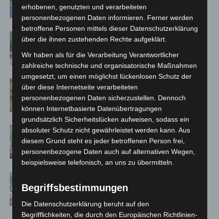
A7 – Polizei sucht Zeugen
erhobenen, genutzten und verarbeiteten
personenbezogenen Daten informieren. Ferner werden
betroffene Personen mittels dieser Datenschutzerklärung
Gasleitung bei McDonald’s-Umbau in
über die ihnen zustehenden Rechte aufgeklärt.
Langenhagen beschädigt
Wir haben als für die Verarbeitung Verantwortlicher
zahlreiche technische und organisatorische Maßnahmen
umgesetzt, um einen möglichst lückenlosen Schutz der
Hannover Klassik Open Air 2026:
über diese Internetseite verarbeiteten
Französische Oper im Maschpark
personenbezogenen Daten sicherzustellen. Dennoch
können Internetbasierte Datenübertragungen
grundsätzlich Sicherheitslücken aufweisen, sodass ein
Langenhagen: Autofahrer mit 3,17
absoluter Schutz nicht gewährleistet werden kann. Aus
diesem Grund steht es jeder betroffenen Person frei,
Promille aus dem Verkehr gezogen
personenbezogene Daten auch auf alternativen Wegen,
beispielsweise telefonisch, an uns zu übermitteln.
Blaulichtmeile Langenhagen 2026:
Begriffsbestimmungen
Polizei, Feuerwehr und Rettung
hautnah erleben
Die Datenschutzerklärung beruht auf den
Begrifflichkeiten, die durch den Europäischen Richtlinien-