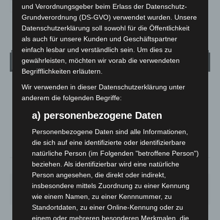
und Verordnungsgeber beim Erlass der Datenschutz-
Grundverordnung (DS-GVO) verwendet wurden. Unsere
Datenschutzerklärung soll sowohl für die Öffentlichkeit
als auch für unsere Kunden und Geschäftspartner
einfach lesbar und verständlich sein. Um dies zu
Wetter
gewährleisten, möchten wir vorab die verwendeten
Begrifflichkeiten erläutern.
Wir verwenden in dieser Datenschutzerklärung unter
LANGENHAGEN
anderem die folgenden Begriffe:
Überwiegend Bewölkt
a) personenbezogene Daten
°
19.6
°
C
19.3
Personenbezogene Daten sind alle Informationen,
°
17.7
die sich auf eine identifizierte oder identifizierbare
natürliche Person (im Folgenden "betroffene Person")
beziehen. Als identifizierbar wird eine natürliche
65%
3.5m/s
56%
Person angesehen, die direkt oder indirekt,
FR.
SA.
SO.
MO.
DI.
insbesondere mittels Zuordnung zu einer Kennung
21
°
26
°
32
°
31
°
23
°
wie einem Namen, zu einer Kennnummer, zu
Standortdaten, zu einer Online-Kennung oder zu
einem oder mehreren besonderen Merkmalen, die