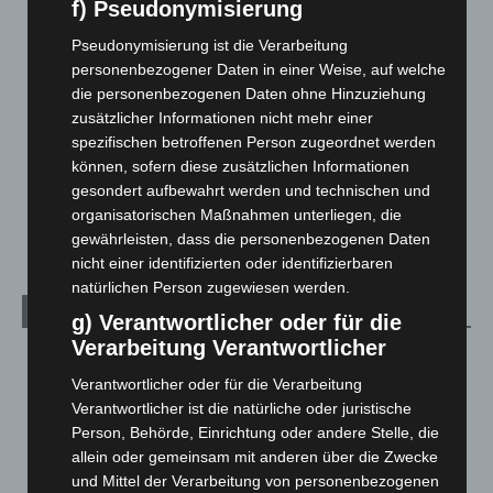
f) Pseudonymisierung
Hannover und Region
5.036
Pseudonymisierung ist die Verarbeitung
Langenhagen und Ortsteile
3.250
personenbezogener Daten in einer Weise, auf welche
Leserbriefe
1
die personenbezogenen Daten ohne Hinzuziehung
zusätzlicher Informationen nicht mehr einer
Menschen
2
spezifischen betroffenen Person zugeordnet werden
Über uns
1
können, sofern diese zusätzlichen Informationen
Veranstaltungen
1.887
gesondert aufbewahrt werden und technischen und
organisatorischen Maßnahmen unterliegen, die
Welt
1.269
gewährleisten, dass die personenbezogenen Daten
nicht einer identifizierten oder identifizierbaren
natürlichen Person zugewiesen werden.
Archiv
g) Verantwortlicher oder für die
Verarbeitung Verantwortlicher
August 2026
(11)
Verantwortlicher oder für die Verarbeitung
Juli 2026
(73)
Verantwortlicher ist die natürliche oder juristische
Juni 2026
(139)
Person, Behörde, Einrichtung oder andere Stelle, die
allein oder gemeinsam mit anderen über die Zwecke
Mai 2026
(99)
und Mittel der Verarbeitung von personenbezogenen
April 2026
(99)