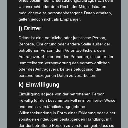
Januar 2025
(88)
eines bestimmten Untersuchungsauftrags nach dem
Unionsrecht oder dem Recht der Mitgliedstaaten
Dezember 2024
(89)
möglicherweise personenbezogene Daten erhalten,
November 2024
(94)
gelten jedoch nicht als Empfänger.
Oktober 2024
(93)
j) Dritter
September 2024
(112)
Dritter ist eine natürliche oder juristische Person,
August 2024
(107)
Behörde, Einrichtung oder andere Stelle außer der
betroffenen Person, dem Verantwortlichen, dem
Juli 2024
(89)
Auftragsverarbeiter und den Personen, die unter der
Juni 2024
(107)
unmittelbaren Verantwortung des Verantwortlichen
Mai 2024
(149)
oder des Auftragsverarbeiters befugt sind, die
personenbezogenen Daten zu verarbeiten.
April 2024
(102)
k) Einwilligung
März 2024
(103)
Einwilligung ist jede von der betroffenen Person
Februar 2024
(103)
freiwillig für den bestimmten Fall in informierter Weise
Januar 2024
(111)
und unmissverständlich abgegebene
Dezember 2023
(130)
Willensbekundung in Form einer Erklärung oder einer
sonstigen eindeutigen bestätigenden Handlung, mit
November 2023
(130)
der die betroffene Person zu verstehen gibt, dass sie