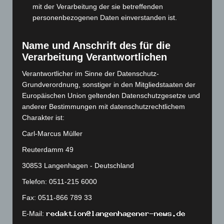
Oktober 2023
(114)
mit der Verarbeitung der sie betreffenden
September 2023
(133)
personenbezogenen Daten einverstanden ist.
August 2023
(134)
Name und Anschrift des für die
Juli 2023
(118)
Verarbeitung Verantwortlichen
Juni 2023
(142)
Verantwortlicher im Sinne der Datenschutz-
Mai 2023
(139)
Grundverordnung, sonstiger in den Mitgliedstaaten der
April 2023
(155)
Europäischen Union geltenden Datenschutzgesetze und
März 2023
(174)
anderer Bestimmungen mit datenschutzrechtlichem
Charakter ist:
Februar 2023
(154)
Carl-Marcus Müller
Januar 2023
(140)
Reuterdamm 49
Dezember 2022
(130)
30853 Langenhagen - Deutschland
November 2022
(167)
Oktober 2022
(166)
Telefon: 0511-215 6000
September 2022
(205)
Fax: 0511-866 789 33
August 2022
(166)
E-Mail: