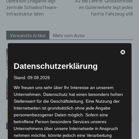
Operation Endgame legt
A2 bei Lehrte: Großkontrolle
zentrale Schadsoftware-
im Güterverkehr legt jedes
Infrastruktur lahm
fünfte Fahrzeug still
Verwandte Artikel
Mehr vom Autor
Kunst trifft Weingenuss: Barbara-
Susann Mehring zeigt ihre Werke im
Datenschutzerklärung
Jacques’ Wein-Depot Isernhagen
Stand: 09.08.2026
A2: Zweite Turbobaustelle startet
Wir freuen uns sehr über Ihr Interesse an unserem
zwischen Hannover-West und
Unternehmen. Datenschutz hat einen besonders hohen
Bothfeld
Stellenwert für die Geschäftsleitung. Eine Nutzung der
Internetseiten ist grundsätzlich ohne jede Angabe
Hannover: Erste Tigermücken-
personenbezogener Daten möglich. Sofern eine
Population in Niedersachsen entdeckt
betroffene Person besondere Services unseres
Unternehmens über unsere Internetseite in Anspruch
nehmen möchte, könnte jedoch eine Verarbeitung