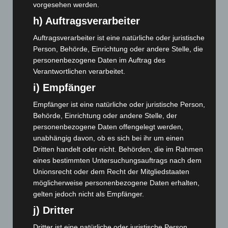
August 2024
(107)
vorgesehen werden.
Juli 2024
(89)
h) Auftragsverarbeiter
Juni 2024
(107)
Auftragsverarbeiter ist eine natürliche oder juristische
Mai 2024
(149)
Person, Behörde, Einrichtung oder andere Stelle, die
personenbezogene Daten im Auftrag des
April 2024
(102)
Verantwortlichen verarbeitet.
März 2024
(103)
i) Empfänger
Februar 2024
(103)
Empfänger ist eine natürliche oder juristische Person,
Januar 2024
(111)
Behörde, Einrichtung oder andere Stelle, der
Dezember 2023
(130)
personenbezogene Daten offengelegt werden,
unabhängig davon, ob es sich bei ihr um einen
November 2023
(130)
Dritten handelt oder nicht. Behörden, die im Rahmen
Oktober 2023
(114)
eines bestimmten Untersuchungsauftrags nach dem
September 2023
(133)
Unionsrecht oder dem Recht der Mitgliedstaaten
möglicherweise personenbezogene Daten erhalten,
August 2023
(134)
gelten jedoch nicht als Empfänger.
Juli 2023
(118)
j) Dritter
Juni 2023
(142)
Dritter ist eine natürliche oder juristische Person,