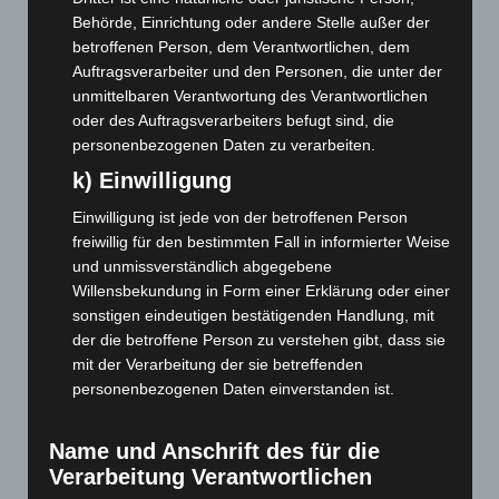
Mai 2023
(139)
Behörde, Einrichtung oder andere Stelle außer der
April 2023
(155)
betroffenen Person, dem Verantwortlichen, dem
März 2023
(174)
Auftragsverarbeiter und den Personen, die unter der
unmittelbaren Verantwortung des Verantwortlichen
Februar 2023
(154)
oder des Auftragsverarbeiters befugt sind, die
Januar 2023
(140)
personenbezogenen Daten zu verarbeiten.
Dezember 2022
(130)
k) Einwilligung
November 2022
(167)
Einwilligung ist jede von der betroffenen Person
Oktober 2022
(166)
freiwillig für den bestimmten Fall in informierter Weise
und unmissverständlich abgegebene
September 2022
(205)
Willensbekundung in Form einer Erklärung oder einer
August 2022
(166)
sonstigen eindeutigen bestätigenden Handlung, mit
Juli 2022
(133)
der die betroffene Person zu verstehen gibt, dass sie
mit der Verarbeitung der sie betreffenden
Juni 2022
(167)
personenbezogenen Daten einverstanden ist.
Mai 2022
(177)
April 2022
(198)
Name und Anschrift des für die
März 2022
(221)
Verarbeitung Verantwortlichen