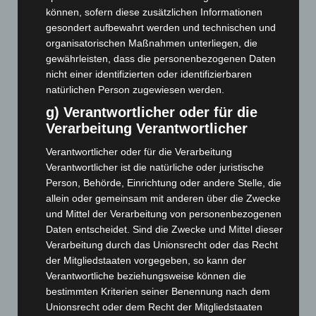
November 2025
(114)
können, sofern diese zusätzlichen Informationen
Oktober 2025
(112)
gesondert aufbewahrt werden und technischen und
September 2025
(93)
organisatorischen Maßnahmen unterliegen, die
gewährleisten, dass die personenbezogenen Daten
August 2025
(90)
nicht einer identifizierten oder identifizierbaren
Juli 2025
(90)
natürlichen Person zugewiesen werden.
Juni 2025
(103)
g) Verantwortlicher oder für die
Verarbeitung Verantwortlicher
Mai 2025
(112)
April 2025
(88)
Verantwortlicher oder für die Verarbeitung
Verantwortlicher ist die natürliche oder juristische
März 2025
(111)
Person, Behörde, Einrichtung oder andere Stelle, die
Februar 2025
(96)
allein oder gemeinsam mit anderen über die Zwecke
Januar 2025
(88)
und Mittel der Verarbeitung von personenbezogenen
Daten entscheidet. Sind die Zwecke und Mittel dieser
Dezember 2024
(89)
Verarbeitung durch das Unionsrecht oder das Recht
November 2024
(94)
der Mitgliedstaaten vorgegeben, so kann der
Oktober 2024
(93)
Verantwortliche beziehungsweise können die
bestimmten Kriterien seiner Benennung nach dem
September 2024
(112)
Unionsrecht oder dem Recht der Mitgliedstaaten