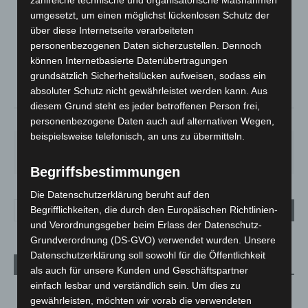
LANGENHAGEN
umgesetzt, um einen möglichst lückenlosen Schutz der
über diese Internetseite verarbeiteten
Bedeckt
personenbezogenen Daten sicherzustellen. Dennoch
°
15
°
C
14.8
können Internetbasierte Datenübertragungen
grundsätzlich Sicherheitslücken aufweisen, sodass ein
°
13.8
absoluter Schutz nicht gewährleistet werden kann. Aus
diesem Grund steht es jeder betroffenen Person frei,
75%
2.9m/s
90%
personenbezogene Daten auch auf alternativen Wegen,
beispielsweise telefonisch, an uns zu übermitteln.
SO.
MO.
DI.
MI.
DO.
33
°
27
°
23
°
26
°
25
°
Begriffsbestimmungen
Die Datenschutzerklärung beruht auf den
Begrifflichkeiten, die durch den Europäischen Richtlinien-
und Verordnungsgeber beim Erlass der Datenschutz-
Grundverordnung (DS-GVO) verwendet wurden. Unsere
Datenschutzerklärung soll sowohl für die Öffentlichkeit
Aktuelle Beiträge
als auch für unsere Kunden und Geschäftspartner
einfach lesbar und verständlich sein. Um dies zu
Kunst trifft Weingenuss: Barbara-Susann Mehring zeigt ihre
gewährleisten, möchten wir vorab die verwendeten
Werke im Jacques’ Wein-Depot Isernhagen