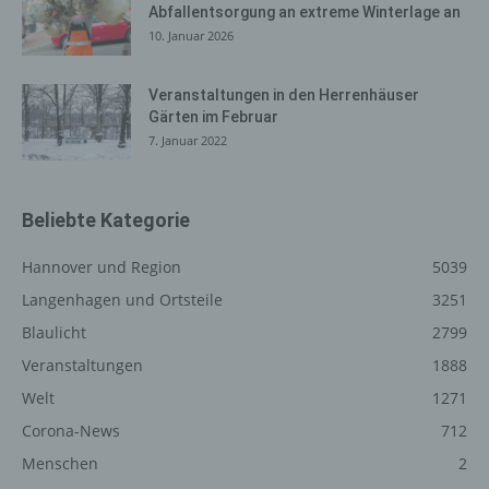
Abfallentsorgung an extreme Winterlage an
Internetbrowsern möglich. Deaktiviert die betroffene
10. Januar 2026
Person die Setzung von Cookies in dem genutzten
Internetbrowser, sind unter Umständen nicht alle
Funktionen unserer Internetseite vollumfänglich nutzbar.
Veranstaltungen in den Herrenhäuser
Gärten im Februar
7. Januar 2022
Erfassung von allgemeinen Daten
und Informationen
Die Internetseite erfasst mit jedem Aufruf der
Beliebte Kategorie
Internetseite durch eine betroffene Person oder ein
automatisiertes System eine Reihe von allgemeinen
Hannover und Region
5039
Daten und Informationen. Diese allgemeinen Daten und
Langenhagen und Ortsteile
3251
Informationen werden in den Logfiles des Servers
Blaulicht
2799
gespeichert. Erfasst werden können die (1) verwendeten
Browsertypen und Versionen, (2) das vom zugreifenden
Veranstaltungen
1888
System verwendete Betriebssystem, (3) die
Welt
1271
Internetseite, von welcher ein zugreifendes System auf
unsere Internetseite gelangt (sogenannte Referrer), (4)
Corona-News
712
die Unterwebseiten, welche über ein zugreifendes
Menschen
2
System auf unserer Internetseite angesteuert werden,