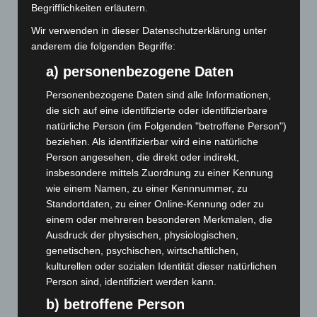
Begrifflichkeiten erläutern.
8. August 2026
Wir verwenden in dieser Datenschutzerklärung unter
A2: Zweite Turbobaustelle startet zwischen Hannover-West
anderem die folgenden Begriffe:
und Bothfeld
a) personenbezogene Daten
8. August 2026
Personenbezogene Daten sind alle Informationen,
Niedersachsen: Feuerwehrkräfte kehren nach
die sich auf eine identifizierte oder identifizierbare
Waldbrandeinsatz aus Spanien zurück
natürliche Person (im Folgenden "betroffene Person")
7. August 2026
beziehen. Als identifizierbar wird eine natürliche
Person angesehen, die direkt oder indirekt,
Hannover: Erste Tigermücken-Population in Niedersachsen
insbesondere mittels Zuordnung zu einer Kennung
entdeckt
wie einem Namen, zu einer Kennnummer, zu
7. August 2026
Standortdaten, zu einer Online-Kennung oder zu
Brand im „Haus der Begegnung“ in Neuwarmbüchen schnell
einem oder mehreren besonderen Merkmalen, die
eingedämmt
Ausdruck der physischen, physiologischen,
6. August 2026
genetischen, psychischen, wirtschaftlichen,
kulturellen oder sozialen Identität dieser natürlichen
Region Hannover: 21 neue Notfallsanitäter starten beim
Person sind, identifiziert werden kann.
Roten Kreuz
b) betroffene Person
5. August 2026