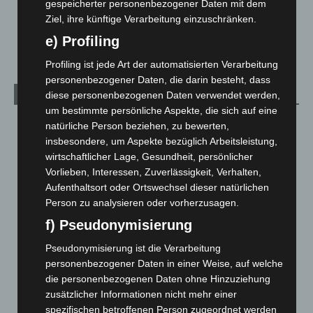
gespeicherter personenbezogener Daten mit dem
Veranstaltungen
1.888
Ziel, ihre künftige Verarbeitung einzuschränken.
Welt
1.271
e) Profiling
Profiling ist jede Art der automatisierten Verarbeitung
personenbezogener Daten, die darin besteht, dass
diese personenbezogenen Daten verwendet werden,
Archiv
um bestimmte persönliche Aspekte, die sich auf eine
August 2026
(14)
natürliche Person beziehen, zu bewerten,
insbesondere, um Aspekte bezüglich Arbeitsleistung,
Juli 2026
(73)
wirtschaftlicher Lage, Gesundheit, persönlicher
Juni 2026
(139)
Vorlieben, Interessen, Zuverlässigkeit, Verhalten,
Mai 2026
(99)
Aufenthaltsort oder Ortswechsel dieser natürlichen
Person zu analysieren oder vorherzusagen.
April 2026
(99)
f) Pseudonymisierung
März 2026
(115)
Pseudonymisierung ist die Verarbeitung
Februar 2026
(109)
personenbezogener Daten in einer Weise, auf welche
Januar 2026
(122)
die personenbezogenen Daten ohne Hinzuziehung
Dezember 2025
(103)
zusätzlicher Informationen nicht mehr einer
spezifischen betroffenen Person zugeordnet werden