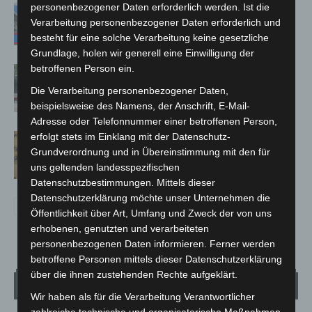
Mann läuft mit Hockeyschläger über
personenbezogener Daten erforderlich werden. Ist die
A7 – Polizei sucht Zeugen
Verarbeitung personenbezogener Daten erforderlich und
besteht für eine solche Verarbeitung keine gesetzliche
Grundlage, holen wir generell eine Einwilligung der
betroffenen Person ein.
Gasleitung bei McDonald’s-Umbau in
Langenhagen beschädigt
Die Verarbeitung personenbezogener Daten,
beispielsweise des Namens, der Anschrift, E-Mail-
Adresse oder Telefonnummer einer betroffenen Person,
erfolgt stets im Einklang mit der Datenschutz-
Hannover Klassik Open Air 2026:
Grundverordnung und in Übereinstimmung mit den für
Französische Oper im Maschpark
uns geltenden landesspezifischen
Datenschutzbestimmungen. Mittels dieser
Datenschutzerklärung möchte unser Unternehmen die
Öffentlichkeit über Art, Umfang und Zweck der von uns
erhobenen, genutzten und verarbeiteten
personenbezogenen Daten informieren. Ferner werden
betroffene Personen mittels dieser Datenschutzerklärung
über die ihnen zustehenden Rechte aufgeklärt.
Wetter
Wir haben als für die Verarbeitung Verantwortlicher
zahlreiche technische und organisatorische Maßnahmen