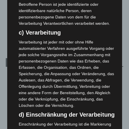
Betroffene Person ist jede identifizierte oder
Mann läuft mit Hockeyschläger über A7 – Polizei sucht
identifizierbare natürliche Person, deren
Zeugen
personenbezogene Daten von dem für die
5. August 2026
Verarbeitung Verantwortlichen verarbeitet werden.
c) Verarbeitung
Celle: Mensch stirbt bei Bagger-Unfall auf Baustelle
5. August 2026
Verarbeitung ist jeder mit oder ohne Hilfe
automatisierter Verfahren ausgeführte Vorgang oder
jede solche Vorgangsreihe im Zusammenhang mit
personenbezogenen Daten wie das Erheben, das
Kategorien
Erfassen, die Organisation, das Ordnen, die
Speicherung, die Anpassung oder Veränderung, das
Blaulicht
2.799
Auslesen, das Abfragen, die Verwendung, die
Corona-News
712
Offenlegung durch Übermittlung, Verbreitung oder
Hannover und Region
5.039
eine andere Form der Bereitstellung, den Abgleich
oder die Verknüpfung, die Einschränkung, das
Langenhagen und Ortsteile
3.252
Löschen oder die Vernichtung.
Leserbriefe
1
d) Einschränkung der Verarbeitung
Menschen
2
Einschränkung der Verarbeitung ist die Markierung
Über uns
1