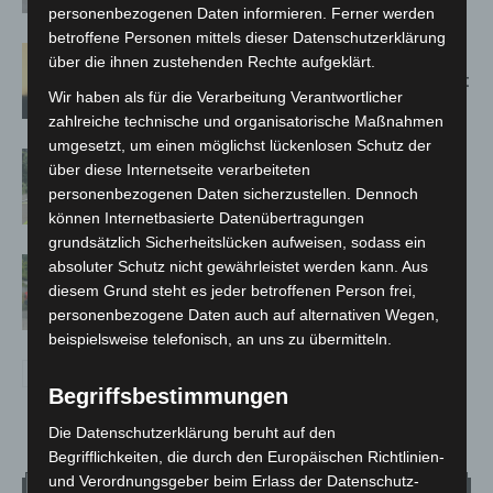
Spanien zurück
personenbezogenen Daten informieren. Ferner werden
betroffene Personen mittels dieser Datenschutzerklärung
Hannover: Erste Tigermücken-
über die ihnen zustehenden Rechte aufgeklärt.
Population in Niedersachsen entdeckt
Wir haben als für die Verarbeitung Verantwortlicher
zahlreiche technische und organisatorische Maßnahmen
umgesetzt, um einen möglichst lückenlosen Schutz der
Brand im „Haus der Begegnung“ in
über diese Internetseite verarbeiteten
Neuwarmbüchen schnell eingedämmt
personenbezogenen Daten sicherzustellen. Dennoch
können Internetbasierte Datenübertragungen
grundsätzlich Sicherheitslücken aufweisen, sodass ein
Region Hannover: 21 neue
absoluter Schutz nicht gewährleistet werden kann. Aus
Notfallsanitäter starten beim Roten
diesem Grund steht es jeder betroffenen Person frei,
Kreuz
personenbezogene Daten auch auf alternativen Wegen,
beispielsweise telefonisch, an uns zu übermitteln.
Begriffsbestimmungen
Die Datenschutzerklärung beruht auf den
Begrifflichkeiten, die durch den Europäischen Richtlinien-
und Verordnungsgeber beim Erlass der Datenschutz-