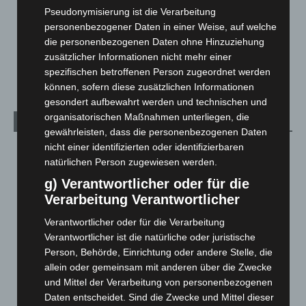
Menschen
2
Pseudonymisierung ist die Verarbeitung
Über uns
1
personenbezogener Daten in einer Weise, auf welche
die personenbezogenen Daten ohne Hinzuziehung
Veranstaltungen
1.889
zusätzlicher Informationen nicht mehr einer
Welt
1.272
spezifischen betroffenen Person zugeordnet werden
können, sofern diese zusätzlichen Informationen
gesondert aufbewahrt werden und technischen und
organisatorischen Maßnahmen unterliegen, die
Archiv
gewährleisten, dass die personenbezogenen Daten
nicht einer identifizierten oder identifizierbaren
August 2026
(15)
natürlichen Person zugewiesen werden.
Juli 2026
(73)
g) Verantwortlicher oder für die
Juni 2026
(139)
Verarbeitung Verantwortlicher
Mai 2026
(99)
Verantwortlicher oder für die Verarbeitung
April 2026
(99)
Verantwortlicher ist die natürliche oder juristische
Person, Behörde, Einrichtung oder andere Stelle, die
März 2026
(115)
allein oder gemeinsam mit anderen über die Zwecke
Februar 2026
(109)
und Mittel der Verarbeitung von personenbezogenen
Januar 2026
(122)
Daten entscheidet. Sind die Zwecke und Mittel dieser