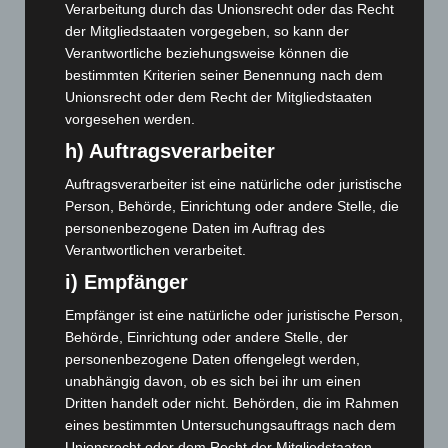
Verarbeitung durch das Unionsrecht oder das Recht
Dezember 2025
(103)
der Mitgliedstaaten vorgegeben, so kann der
November 2025
(114)
Verantwortliche beziehungsweise können die
Oktober 2025
(112)
bestimmten Kriterien seiner Benennung nach dem
Unionsrecht oder dem Recht der Mitgliedstaaten
September 2025
(93)
vorgesehen werden.
August 2025
(90)
h) Auftragsverarbeiter
Juli 2025
(90)
Auftragsverarbeiter ist eine natürliche oder juristische
Juni 2025
(103)
Person, Behörde, Einrichtung oder andere Stelle, die
Mai 2025
(112)
personenbezogene Daten im Auftrag des
Verantwortlichen verarbeitet.
April 2025
(88)
i) Empfänger
März 2025
(111)
Februar 2025
(96)
Empfänger ist eine natürliche oder juristische Person,
Behörde, Einrichtung oder andere Stelle, der
Januar 2025
(88)
personenbezogene Daten offengelegt werden,
Dezember 2024
(89)
unabhängig davon, ob es sich bei ihr um einen
November 2024
(94)
Dritten handelt oder nicht. Behörden, die im Rahmen
eines bestimmten Untersuchungsauftrags nach dem
Oktober 2024
(93)
Unionsrecht oder dem Recht der Mitgliedstaaten