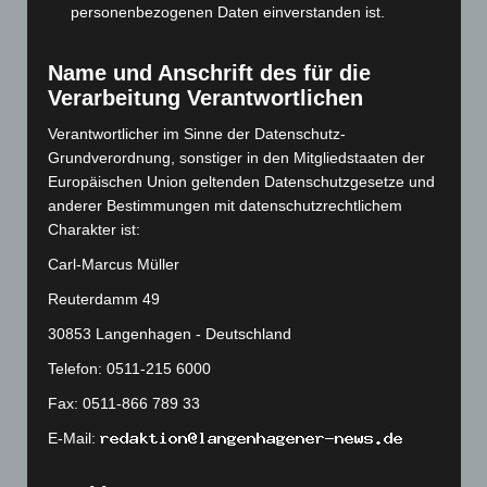
personenbezogenen Daten einverstanden ist.
Juni 2023
(142)
Mai 2023
(139)
Name und Anschrift des für die
April 2023
(155)
Verarbeitung Verantwortlichen
März 2023
(174)
Verantwortlicher im Sinne der Datenschutz-
Februar 2023
(154)
Grundverordnung, sonstiger in den Mitgliedstaaten der
Januar 2023
(140)
Europäischen Union geltenden Datenschutzgesetze und
anderer Bestimmungen mit datenschutzrechtlichem
Dezember 2022
(130)
Charakter ist:
November 2022
(167)
Carl-Marcus Müller
Oktober 2022
(166)
Reuterdamm 49
September 2022
(205)
30853 Langenhagen - Deutschland
August 2022
(166)
Telefon: 0511-215 6000
Juli 2022
(133)
Fax: 0511-866 789 33
Juni 2022
(167)
E-Mail:
Mai 2022
(177)
April 2022
(198)