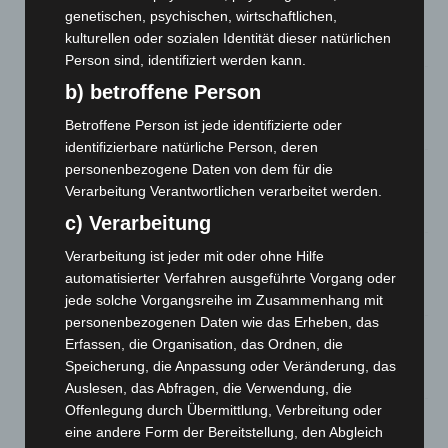
genetischen, psychischen, wirtschaftlichen,
M’era Luna 2026: 25.000 Fans feiern in Hildesheim
kulturellen oder sozialen Identität dieser natürlichen
10. August 2026
Person sind, identifiziert werden kann.
Kunst trifft Weingenuss: Barbara-Susann Mehring zeigt ihre
b) betroffene Person
Werke im Jacques’ Wein-Depot Isernhagen
Betroffene Person ist jede identifizierte oder
8. August 2026
identifizierbare natürliche Person, deren
A2: Zweite Turbobaustelle startet zwischen Hannover-West
personenbezogene Daten von dem für die
und Bothfeld
Verarbeitung Verantwortlichen verarbeitet werden.
8. August 2026
c) Verarbeitung
Niedersachsen: Feuerwehrkräfte kehren nach
Verarbeitung ist jeder mit oder ohne Hilfe
Waldbrandeinsatz aus Spanien zurück
automatisierter Verfahren ausgeführte Vorgang oder
7. August 2026
jede solche Vorgangsreihe im Zusammenhang mit
personenbezogenen Daten wie das Erheben, das
Hannover: Erste Tigermücken-Population in Niedersachsen
Erfassen, die Organisation, das Ordnen, die
entdeckt
Speicherung, die Anpassung oder Veränderung, das
7. August 2026
Auslesen, das Abfragen, die Verwendung, die
Offenlegung durch Übermittlung, Verbreitung oder
Brand im „Haus der Begegnung“ in Neuwarmbüchen schnell
eine andere Form der Bereitstellung, den Abgleich
eingedämmt