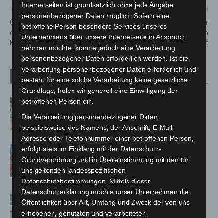
Internetseiten ist grundsätzlich ohne jede Angabe
Vorheriger Artikel
Nächster Artikel
personenbezogener Daten möglich. Sofern eine
Großbrand zerstört Sporthalle
Großbrand in Misburger
betroffene Person besondere Services unseres
der Grundschule Mühlenweg in
Sporthalle nach 24 Stunden
Unternehmens über unsere Internetseite in Anspruch
Hannover-Misburg
gelöscht
nehmen möchte, könnte jedoch eine Verarbeitung
personenbezogener Daten erforderlich werden. Ist die
Verarbeitung personenbezogener Daten erforderlich und
Verwandte Artikel
Mehr vom Autor
besteht für eine solche Verarbeitung keine gesetzliche
Grundlage, holen wir generell eine Einwilligung der
Kunst trifft Weingenuss: Barbara-
betroffenen Person ein.
Susann Mehring zeigt ihre Werke im
Die Verarbeitung personenbezogener Daten,
Jacques’ Wein-Depot Isernhagen
beispielsweise des Namens, der Anschrift, E-Mail-
Adresse oder Telefonnummer einer betroffenen Person,
A2: Zweite Turbobaustelle startet
erfolgt stets im Einklang mit der Datenschutz-
zwischen Hannover-West und
Grundverordnung und in Übereinstimmung mit den für
Bothfeld
uns geltenden landesspezifischen
Datenschutzbestimmungen. Mittels dieser
Datenschutzerklärung möchte unser Unternehmen die
Niedersachsen: Feuerwehrkräfte
Öffentlichkeit über Art, Umfang und Zweck der von uns
kehren nach Waldbrandeinsatz aus
erhobenen, genutzten und verarbeiteten