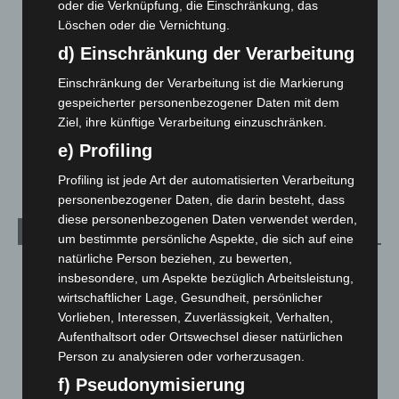
oder die Verknüpfung, die Einschränkung, das
6. August 2026
Löschen oder die Vernichtung.
Region Hannover: 21 neue Notfallsanitäter starten beim
d) Einschränkung der Verarbeitung
Roten Kreuz
Einschränkung der Verarbeitung ist die Markierung
5. August 2026
gespeicherter personenbezogener Daten mit dem
Mann läuft mit Hockeyschläger über A7 – Polizei sucht
Ziel, ihre künftige Verarbeitung einzuschränken.
Zeugen
e) Profiling
5. August 2026
Profiling ist jede Art der automatisierten Verarbeitung
personenbezogener Daten, die darin besteht, dass
diese personenbezogenen Daten verwendet werden,
Kategorien
um bestimmte persönliche Aspekte, die sich auf eine
natürliche Person beziehen, zu bewerten,
Blaulicht
2.799
insbesondere, um Aspekte bezüglich Arbeitsleistung,
Corona-News
712
wirtschaftlicher Lage, Gesundheit, persönlicher
Vorlieben, Interessen, Zuverlässigkeit, Verhalten,
Hannover und Region
5.039
Aufenthaltsort oder Ortswechsel dieser natürlichen
Langenhagen und Ortsteile
3.252
Person zu analysieren oder vorherzusagen.
Leserbriefe
1
f) Pseudonymisierung