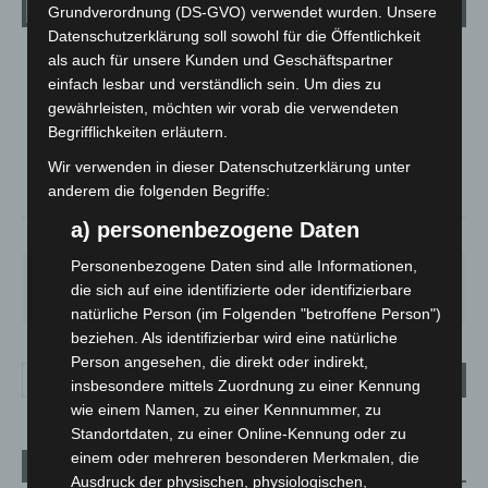
Wetter
Grundverordnung (DS-GVO) verwendet wurden. Unsere
Datenschutzerklärung soll sowohl für die Öffentlichkeit
als auch für unsere Kunden und Geschäftspartner
LANGENHAGEN
einfach lesbar und verständlich sein. Um dies zu
Bedeckt
gewährleisten, möchten wir vorab die verwendeten
°
28.3
Begrifflichkeiten erläutern.
°
C
25.6
Wir verwenden in dieser Datenschutzerklärung unter
°
24.9
anderem die folgenden Begriffe:
a) personenbezogene Daten
41%
5.8m/s
88%
Personenbezogene Daten sind alle Informationen,
MO.
DI.
MI.
DO.
FR.
die sich auf eine identifizierte oder identifizierbare
27
°
25
°
26
°
30
°
34
°
natürliche Person (im Folgenden "betroffene Person")
beziehen. Als identifizierbar wird eine natürliche
Person angesehen, die direkt oder indirekt,
insbesondere mittels Zuordnung zu einer Kennung
wie einem Namen, zu einer Kennnummer, zu
Standortdaten, zu einer Online-Kennung oder zu
einem oder mehreren besonderen Merkmalen, die
Aktuelle Beiträge
Ausdruck der physischen, physiologischen,