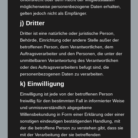
September 2024
(112)
möglicherweise personenbezogene Daten erhalten,
gelten jedoch nicht als Empfänger.
August 2024
(107)
j) Dritter
Juli 2024
(89)
Juni 2024
(107)
Dritter ist eine natürliche oder juristische Person,
Behörde, Einrichtung oder andere Stelle außer der
Mai 2024
(149)
betroffenen Person, dem Verantwortlichen, dem
April 2024
(102)
Auftragsverarbeiter und den Personen, die unter der
März 2024
(103)
unmittelbaren Verantwortung des Verantwortlichen
oder des Auftragsverarbeiters befugt sind, die
Februar 2024
(103)
personenbezogenen Daten zu verarbeiten.
Januar 2024
(111)
k) Einwilligung
Dezember 2023
(130)
Einwilligung ist jede von der betroffenen Person
November 2023
(130)
freiwillig für den bestimmten Fall in informierter Weise
Oktober 2023
(114)
und unmissverständlich abgegebene
Willensbekundung in Form einer Erklärung oder einer
September 2023
(133)
sonstigen eindeutigen bestätigenden Handlung, mit
August 2023
(134)
der die betroffene Person zu verstehen gibt, dass sie
Juli 2023
(118)
mit der Verarbeitung der sie betreffenden