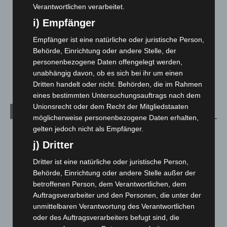
Verantwortlichen verarbeitet.
Leserbriefe
1
i) Empfänger
Menschen
2
Über uns
1
Empfänger ist eine natürliche oder juristische Person,
Behörde, Einrichtung oder andere Stelle, der
Veranstaltungen
1.887
personenbezogene Daten offengelegt werden,
Welt
1.269
unabhängig davon, ob es sich bei ihr um einen
Dritten handelt oder nicht. Behörden, die im Rahmen
eines bestimmten Untersuchungsauftrags nach dem
Unionsrecht oder dem Recht der Mitgliedstaaten
Archiv
möglicherweise personenbezogene Daten erhalten,
gelten jedoch nicht als Empfänger.
August 2026
(11)
j) Dritter
Juli 2026
(73)
Dritter ist eine natürliche oder juristische Person,
Juni 2026
(139)
Behörde, Einrichtung oder andere Stelle außer der
Mai 2026
(99)
betroffenen Person, dem Verantwortlichen, dem
April 2026
(99)
Auftragsverarbeiter und den Personen, die unter der
unmittelbaren Verantwortung des Verantwortlichen
März 2026
(115)
oder des Auftragsverarbeiters befugt sind, die
Februar 2026
(109)