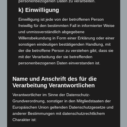
personenbezogenen Daten zu verarbeiten.
Januar 2026
(122)
k) Einwilligung
Dezember 2025
(103)
Einwilligung ist jede von der betroffenen Person
November 2025
(114)
freiwillig für den bestimmten Fall in informierter Weise
und unmissverständlich abgegebene
Oktober 2025
(112)
Willensbekundung in Form einer Erklärung oder einer
September 2025
(93)
sonstigen eindeutigen bestätigenden Handlung, mit
August 2025
(90)
der die betroffene Person zu verstehen gibt, dass sie
mit der Verarbeitung der sie betreffenden
Juli 2025
(90)
personenbezogenen Daten einverstanden ist.
Juni 2025
(103)
Mai 2025
(112)
Name und Anschrift des für die
April 2025
(88)
Verarbeitung Verantwortlichen
März 2025
(111)
Verantwortlicher im Sinne der Datenschutz-
Februar 2025
(96)
Grundverordnung, sonstiger in den Mitgliedstaaten der
Europäischen Union geltenden Datenschutzgesetze und
Januar 2025
(88)
anderer Bestimmungen mit datenschutzrechtlichem
Dezember 2024
(89)
Charakter ist:
November 2024
(94)