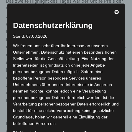
Das zweite Highlight des Tages war der Große Preis der
VGH Versicherungen, ein BBAG Auktionsrennen, das sich
an dreijährige Pferde richtet, die 2021 als Jährling auf
Datenschutzerklärung
einer öffentlichen Versteigerung der BBAG oder
Kooperationspartner im Auktionsring angeboten wurden.
Stand: 07.08.2026
In der Prüfung über 1750 Meter wurde ebenfalls eine
Wir freuen uns sehr über Ihr Interesse an unserem
Gesamtdotierung von 52.000 Euro ausgerufen und einige
Unternehmen. Datenschutz hat einen besonders hohen
der besten Dreijährigen des Landes waren angetreten,
Stellenwert für die Geschäftsleitung. Eine Nutzung der
um sich den Sieg zu holen. Behaupten konnte sich am
Internetseiten ist grundsätzlich ohne jede Angabe
Ende der von Andreas Wöhler trainierte Switsch, der
personenbezogener Daten möglich. Sofern eine
unter Eduardo Pedroza zu einem spektakulären Treffer
betroffene Person besondere Services unseres
Unternehmens über unsere Internetseite in Anspruch
auf der Linie kam. „Die Distanz war eigentlich etwas zu
nehmen möchte, könnte jedoch eine Verarbeitung
weit, doch Eddie konnte sich alles vorne gut einteilen.
personenbezogener Daten erforderlich werden. Ist die
Der Sieg geht auf seine Kappe“, so der Gütersloher
Verarbeitung personenbezogener Daten erforderlich und
Trainer nach dem Rennen.
besteht für eine solche Verarbeitung keine gesetzliche
Grundlage, holen wir generell eine Einwilligung der
In den zehn Rennen wurden insgesamt 219.574,14 Euro
betroffenen Person ein.
umgesetzt.