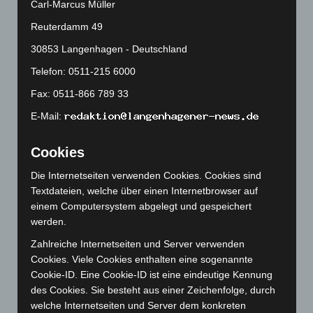
Carl-Marcus Müller
Oktober 2024
(93)
Reuterdamm 49
September 2024
(112)
30853 Langenhagen - Deutschland
August 2024
(107)
Telefon: 0511-215 6000
Juli 2024
(89)
Fax: 0511-866 789 33
Juni 2024
(107)
E-Mail:
Mai 2024
(149)
April 2024
(102)
Cookies
März 2024
(103)
Die Internetseiten verwenden Cookies. Cookies sind
Februar 2024
(103)
Textdateien, welche über einen Internetbrowser auf
einem Computersystem abgelegt und gespeichert
Januar 2024
(111)
werden.
Dezember 2023
(130)
Zahlreiche Internetseiten und Server verwenden
November 2023
(130)
Cookies. Viele Cookies enthalten eine sogenannte
Oktober 2023
(114)
Cookie-ID. Eine Cookie-ID ist eine eindeutige Kennung
des Cookies. Sie besteht aus einer Zeichenfolge, durch
September 2023
(133)
welche Internetseiten und Server dem konkreten
August 2023
(134)