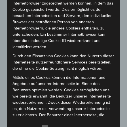
Internetbrowser zugeordnet werden können, in dem das
Juli 2023
(118)
Cookie gespeichert wurde. Dies ermöglicht es den
besuchten Internetseiten und Servern, den individuellen
Juni 2023
(142)
Browser der betroffenen Person von anderen
Mai 2023
(139)
Internetbrowsern, die andere Cookies enthalten, zu
April 2023
(155)
unterscheiden. Ein bestimmter Internetbrowser kann
über die eindeutige Cookie-ID wiedererkannt und
März 2023
(174)
identifiziert werden.
Februar 2023
(154)
Durch den Einsatz von Cookies kann den Nutzern dieser
Januar 2023
(140)
Internetseite nutzerfreundlichere Services bereitstellen,
Dezember 2022
(130)
die ohne die Cookie-Setzung nicht möglich wären.
November 2022
(167)
Mittels eines Cookies können die Informationen und
Angebote auf unserer Internetseite im Sinne des
Oktober 2022
(166)
Benutzers optimiert werden. Cookies ermöglichen uns,
September 2022
(205)
wie bereits erwähnt, die Benutzer unserer Internetseite
August 2022
(166)
wiederzuerkennen. Zweck dieser Wiedererkennung ist
es, den Nutzern die Verwendung unserer Internetseite
Juli 2022
(133)
zu erleichtern. Der Benutzer einer Internetseite, die
Juni 2022
(167)
Cookies verwendet, muss beispielsweise nicht bei jedem