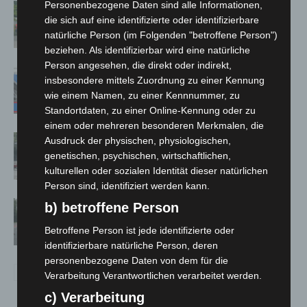
Personenbezogene Daten sind alle Informationen,
Region Hannover: 21 neue
die sich auf eine identifizierte oder identifizierbare
Notfallsanitäter starten beim Roten
natürliche Person (im Folgenden "betroffene Person")
Kreuz
beziehen. Als identifizierbar wird eine natürliche
Person angesehen, die direkt oder indirekt,
Mann läuft mit Hockeyschläger über
insbesondere mittels Zuordnung zu einer Kennung
A7 – Polizei sucht Zeugen
wie einem Namen, zu einer Kennnummer, zu
Standortdaten, zu einer Online-Kennung oder zu
einem oder mehreren besonderen Merkmalen, die
Gasleitung bei McDonald’s-Umbau in
Ausdruck der physischen, physiologischen,
Langenhagen beschädigt
genetischen, psychischen, wirtschaftlichen,
kulturellen oder sozialen Identität dieser natürlichen
Person sind, identifiziert werden kann.
Hannover: Polizei stoppt 166
b) betroffene Person
Trunkenheitsfahrten bei
Betroffene Person ist jede identifizierte oder
Großkontrolle
identifizierbare natürliche Person, deren
personenbezogene Daten von dem für die
Verarbeitung Verantwortlichen verarbeitet werden.
c) Verarbeitung