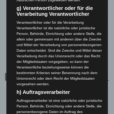
natürlichen Person zugewiesen werden.
Gasleitung bei McDonald’s-Umbau in Langenhagen
g) Verantwortlicher oder für die
beschädigt
Verarbeitung Verantwortlicher
5. August 2026
Verantwortlicher oder für die Verarbeitung
Verantwortlicher ist die natürliche oder juristische
Anklage nach Abschaltung von „Archetyp Market“ erhoben
Person, Behörde, Einrichtung oder andere Stelle, die
3. August 2026
allein oder gemeinsam mit anderen über die Zwecke
und Mittel der Verarbeitung von personenbezogenen
Hannover: Polizei stoppt 166 Trunkenheitsfahrten bei
Großkontrolle
Daten entscheidet. Sind die Zwecke und Mittel dieser
Verarbeitung durch das Unionsrecht oder das Recht
2. August 2026
der Mitgliedstaaten vorgegeben, so kann der
Verantwortliche beziehungsweise können die
bestimmten Kriterien seiner Benennung nach dem
Kategorien
Unionsrecht oder dem Recht der Mitgliedstaaten
vorgesehen werden.
Blaulicht
2.798
h) Auftragsverarbeiter
Corona-News
712
Auftragsverarbeiter ist eine natürliche oder juristische
Hannover und Region
5.036
Person, Behörde, Einrichtung oder andere Stelle, die
Langenhagen und Ortsteile
3.250
personenbezogene Daten im Auftrag des