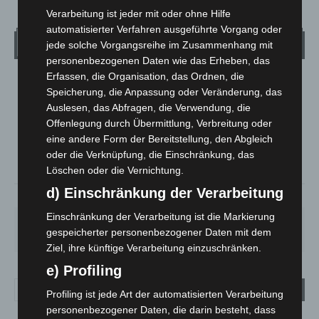
Verarbeitung ist jeder mit oder ohne Hilfe
automatisierter Verfahren ausgeführte Vorgang oder
Wetter
jede solche Vorgangsreihe im Zusammenhang mit
personenbezogenen Daten wie das Erheben, das
Erfassen, die Organisation, das Ordnen, die
LANGENHAGEN
Speicherung, die Anpassung oder Veränderung, das
Überwiegend Bewölkt
Auslesen, das Abfragen, die Verwendung, die
Offenlegung durch Übermittlung, Verbreitung oder
°
19.6
°
C
19.3
eine andere Form der Bereitstellung, den Abgleich
oder die Verknüpfung, die Einschränkung, das
°
17.7
Löschen oder die Vernichtung.
d) Einschränkung der Verarbeitung
65%
3.5m/s
56%
Einschränkung der Verarbeitung ist die Markierung
FR.
SA.
SO.
MO.
DI.
gespeicherter personenbezogener Daten mit dem
21
°
26
°
32
°
31
°
23
°
Ziel, ihre künftige Verarbeitung einzuschränken.
e) Profiling
Profiling ist jede Art der automatisierten Verarbeitung
personenbezogener Daten, die darin besteht, dass