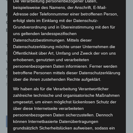
Die Verarbeitung personenbezogener Daten,
beispielsweise des Namens, der Anschrift, E-Mail-
Adresse oder Telefonnummer einer betroffenen Person,
Mit dem Renntag der Gestüte findet am Sonntag, 22.
erfolgt stets im Einklang mit der Datenschutz-
Oktober 2023, das große Saisonfinale auf der Neuen
Grundverordnung und in Übereinstimmung mit den für
Bult statt.
uns geltenden landesspezifischen
Datenschutzbestimmungen. Mittels dieser
Tickets können schon jetzt online zum Preis von 12,00
Datenschutzerklärung möchte unser Unternehmen die
Euro oder am Renntag an den Tageskassen zum Preis
Öffentlichkeit über Art, Umfang und Zweck der von uns
erhobenen, genutzten und verarbeiteten
von 14,00 Euro (Ermäßigungen für Schüler, Studenten
personenbezogenen Daten informieren. Ferner werden
etc.) erworben werden. Kinder bis 12 Jahre erhalten
betroffene Personen mittels dieser Datenschutzerklärung
freien Eintritt. Weitere Informationen gibt es hier:
über die ihnen zustehenden Rechte aufgeklärt.
https://www.neuebult.de/
Wir haben als für die Verarbeitung Verantwortlicher
zahlreiche technische und organisatorische Maßnahmen
umgesetzt, um einen möglichst lückenlosen Schutz der
über diese Internetseite verarbeiteten
personenbezogenen Daten sicherzustellen. Dennoch
können Internetbasierte Datenübertragungen
grundsätzlich Sicherheitslücken aufweisen, sodass ein