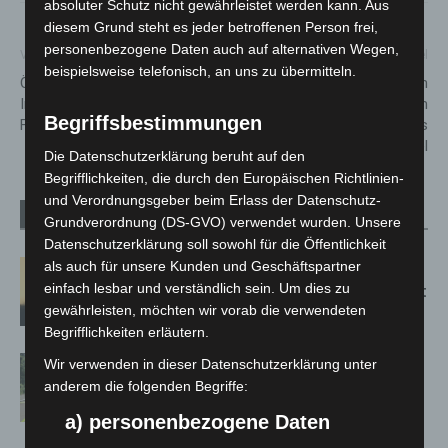
absoluter Schutz nicht gewährleistet werden kann. Aus
diesem Grund steht es jeder betroffenen Person frei,
personenbezogene Daten auch auf alternativen Wegen,
Vorheriger Artikel
Nächster Artikel
beispielsweise telefonisch, an uns zu übermitteln.
Österreich gewinnt den 31.
Solarstammtisch
Internationalen
Langenhagen im
Begriffsbestimmungen
Feuerwerkswettbewerb 2023
Dorfgemeinschaftshaus
Krähenwinkel
Die Datenschutzerklärung beruht auf den
Begrifflichkeiten, die durch den Europäischen Richtlinien-
und Verordnungsgeber beim Erlass der Datenschutz-
Verwandte Artikel
Mehr vom Autor
Grundverordnung (DS-GVO) verwendet wurden. Unsere
Datenschutzerklärung soll sowohl für die Öffentlichkeit
Hannover: Erste Tigermücken-
als auch für unsere Kunden und Geschäftspartner
einfach lesbar und verständlich sein. Um dies zu
Population in Niedersachsen entdeckt
gewährleisten, möchten wir vorab die verwendeten
Begrifflichkeiten erläutern.
Brand im „Haus der Begegnung“ in
Wir verwenden in dieser Datenschutzerklärung unter
Neuwarmbüchen schnell eingedämmt
anderem die folgenden Begriffe:
a) personenbezogene Daten