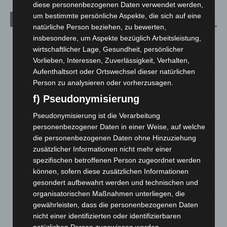
diese personenbezogenen Daten verwendet werden,
um bestimmte persönliche Aspekte, die sich auf eine
Aktuelle Beiträge
natürliche Person beziehen, zu bewerten,
insbesondere, um Aspekte bezüglich Arbeitsleistung,
Hannover: Erste Tigermücken-Population in Niedersachsen
entdeckt
wirtschaftlicher Lage, Gesundheit, persönlicher
Vorlieben, Interessen, Zuverlässigkeit, Verhalten,
7. August 2026
Aufenthaltsort oder Ortswechsel dieser natürlichen
Brand im „Haus der Begegnung“ in Neuwarmbüchen schnell
Person zu analysieren oder vorherzusagen.
eingedämmt
f) Pseudonymisierung
6. August 2026
Pseudonymisierung ist die Verarbeitung
Region Hannover: 21 neue Notfallsanitäter starten beim
personenbezogener Daten in einer Weise, auf welche
Roten Kreuz
die personenbezogenen Daten ohne Hinzuziehung
5. August 2026
zusätzlicher Informationen nicht mehr einer
spezifischen betroffenen Person zugeordnet werden
Mann läuft mit Hockeyschläger über A7 – Polizei sucht
können, sofern diese zusätzlichen Informationen
Zeugen
gesondert aufbewahrt werden und technischen und
5. August 2026
organisatorischen Maßnahmen unterliegen, die
gewährleisten, dass die personenbezogenen Daten
Celle: Mensch stirbt bei Bagger-Unfall auf Baustelle
nicht einer identifizierten oder identifizierbaren
5. August 2026