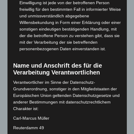
Mai 2025
(112)
Einwilligung ist jede von der betroffenen Person
freiwillig für den bestimmten Fall in informierter Weise
April 2025
(88)
und unmissverständlich abgegebene
März 2025
(111)
Willensbekundung in Form einer Erklärung oder einer
Februar 2025
(96)
sonstigen eindeutigen bestätigenden Handlung, mit
der die betroffene Person zu verstehen gibt, dass sie
Januar 2025
(88)
mit der Verarbeitung der sie betreffenden
Dezember 2024
(89)
personenbezogenen Daten einverstanden ist.
November 2024
(94)
Oktober 2024
(93)
Name und Anschrift des für die
Verarbeitung Verantwortlichen
September 2024
(112)
August 2024
(107)
Verantwortlicher im Sinne der Datenschutz-
Grundverordnung, sonstiger in den Mitgliedstaaten der
Juli 2024
(89)
Europäischen Union geltenden Datenschutzgesetze und
Juni 2024
(107)
anderer Bestimmungen mit datenschutzrechtlichem
Mai 2024
(149)
Charakter ist:
April 2024
(102)
Carl-Marcus Müller
März 2024
(103)
Reuterdamm 49