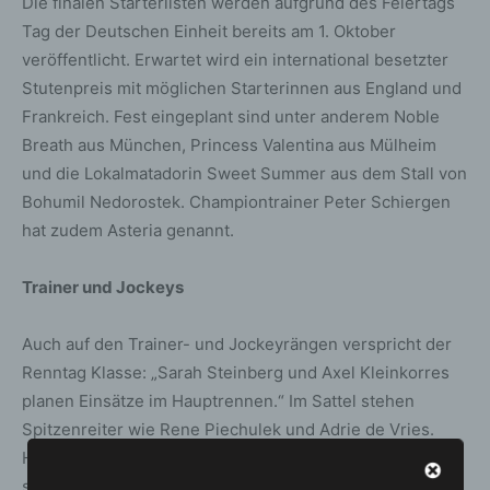
Die finalen Starterlisten werden aufgrund des Feiertags
Tag der Deutschen Einheit bereits am 1. Oktober
veröffentlicht. Erwartet wird ein international besetzter
Stutenpreis mit möglichen Starterinnen aus England und
Frankreich. Fest eingeplant sind unter anderem Noble
Breath aus München, Princess Valentina aus Mülheim
und die Lokalmatadorin Sweet Summer aus dem Stall von
Bohumil Nedorostek. Championtrainer Peter Schiergen
hat zudem Asteria genannt.
Trainer und Jockeys
Auch auf den Trainer- und Jockeyrängen verspricht der
Renntag Klasse: „Sarah Steinberg und Axel Kleinkorres
planen Einsätze im Hauptrennen.“ Im Sattel stehen
Spitzenreiter wie Rene Piechulek und Adrie de Vries.
Hinzu kommen der auf der Neuen Bult tätige David Liska
sowie der formstarke Nachwuchsreiter Esentur