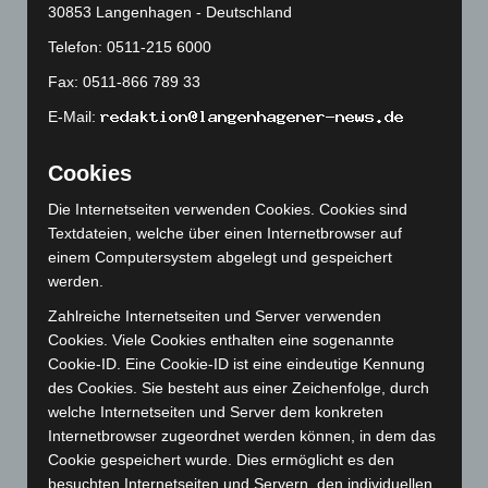
Februar 2024
(103)
30853 Langenhagen - Deutschland
Januar 2024
(111)
Telefon: 0511-215 6000
Dezember 2023
(130)
Fax: 0511-866 789 33
November 2023
(130)
E-Mail:
Oktober 2023
(114)
September 2023
(133)
Cookies
August 2023
(134)
Die Internetseiten verwenden Cookies. Cookies sind
Juli 2023
(118)
Textdateien, welche über einen Internetbrowser auf
einem Computersystem abgelegt und gespeichert
Juni 2023
(142)
werden.
Mai 2023
(139)
Zahlreiche Internetseiten und Server verwenden
April 2023
(155)
Cookies. Viele Cookies enthalten eine sogenannte
März 2023
(174)
Cookie-ID. Eine Cookie-ID ist eine eindeutige Kennung
des Cookies. Sie besteht aus einer Zeichenfolge, durch
Februar 2023
(154)
welche Internetseiten und Server dem konkreten
Januar 2023
(140)
Internetbrowser zugeordnet werden können, in dem das
Cookie gespeichert wurde. Dies ermöglicht es den
Dezember 2022
(130)
besuchten Internetseiten und Servern, den individuellen