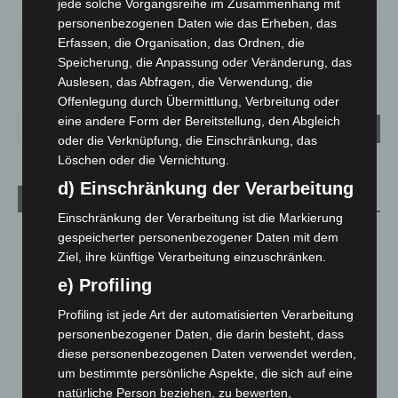
jede solche Vorgangsreihe im Zusammenhang mit
78%
3m/s
26%
personenbezogenen Daten wie das Erheben, das
Erfassen, die Organisation, das Ordnen, die
FR.
SA.
SO.
MO.
DI.
21
°
26
°
32
°
30
°
24
°
Speicherung, die Anpassung oder Veränderung, das
Auslesen, das Abfragen, die Verwendung, die
Offenlegung durch Übermittlung, Verbreitung oder
eine andere Form der Bereitstellung, den Abgleich
oder die Verknüpfung, die Einschränkung, das
Löschen oder die Vernichtung.
d) Einschränkung der Verarbeitung
Aktuelle Beiträge
Einschränkung der Verarbeitung ist die Markierung
Hannover: Erste Tigermücken-Population in Niedersachsen
gespeicherter personenbezogener Daten mit dem
entdeckt
Ziel, ihre künftige Verarbeitung einzuschränken.
7. August 2026
e) Profiling
Brand im „Haus der Begegnung“ in Neuwarmbüchen schnell
Profiling ist jede Art der automatisierten Verarbeitung
eingedämmt
personenbezogener Daten, die darin besteht, dass
6. August 2026
diese personenbezogenen Daten verwendet werden,
um bestimmte persönliche Aspekte, die sich auf eine
Region Hannover: 21 neue Notfallsanitäter starten beim
natürliche Person beziehen, zu bewerten,