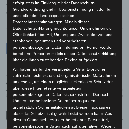
erfolgt stets im Einklang mit der Datenschutz-
sowie den Zugang zum Ticketshop gibt es auf
Grundverordnung und in Übereinstimmung mit den für
www.neuebult.de
.
uns geltenden landesspezifischen
Datenschutzbestimmungen. Mittels dieser
Datenschutzerklärung möchte unser Unternehmen die
Öffentlichkeit über Art, Umfang und Zweck der von uns
erhobenen, genutzten und verarbeiteten
personenbezogenen Daten informieren. Ferner werden
betroffene Personen mittels dieser Datenschutzerklärung
über die ihnen zustehenden Rechte aufgeklärt.
Wir haben als für die Verarbeitung Verantwortlicher
zahlreiche technische und organisatorische Maßnahmen
Vorheriger Artikel
Nächster Artikel
umgesetzt, um einen möglichst lückenlosen Schutz der
Kostenlose Beratung beim
Herbstliches Shopping-
über diese Internetseite verarbeiteten
zweiten Energietreff 2025 in
Erlebnis im City Center
personenbezogenen Daten sicherzustellen. Dennoch
Langenhagen
Langenhagen
können Internetbasierte Datenübertragungen
grundsätzlich Sicherheitslücken aufweisen, sodass ein
absoluter Schutz nicht gewährleistet werden kann. Aus
Verwandte Artikel
Mehr vom Autor
diesem Grund steht es jeder betroffenen Person frei,
personenbezogene Daten auch auf alternativen Wegen,