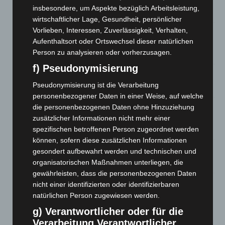
Roten Kreuz
insbesondere, um Aspekte bezüglich Arbeitsleistung,
5. August 2026
wirtschaftlicher Lage, Gesundheit, persönlicher
Vorlieben, Interessen, Zuverlässigkeit, Verhalten,
Mann läuft mit Hockeyschläger über A7 – Polizei sucht
Aufenthaltsort oder Ortswechsel dieser natürlichen
Zeugen
Person zu analysieren oder vorherzusagen.
5. August 2026
f) Pseudonymisierung
Celle: Mensch stirbt bei Bagger-Unfall auf Baustelle
Pseudonymisierung ist die Verarbeitung
5. August 2026
personenbezogener Daten in einer Weise, auf welche
Gasleitung bei McDonald’s-Umbau in Langenhagen
die personenbezogenen Daten ohne Hinzuziehung
beschädigt
zusätzlicher Informationen nicht mehr einer
5. August 2026
spezifischen betroffenen Person zugeordnet werden
können, sofern diese zusätzlichen Informationen
Anklage nach Abschaltung von „Archetyp Market“ erhoben
gesondert aufbewahrt werden und technischen und
organisatorischen Maßnahmen unterliegen, die
3. August 2026
gewährleisten, dass die personenbezogenen Daten
Hannover: Polizei stoppt 166 Trunkenheitsfahrten bei
nicht einer identifizierten oder identifizierbaren
Großkontrolle
natürlichen Person zugewiesen werden.
2. August 2026
g) Verantwortlicher oder für die
Verarbeitung Verantwortlicher