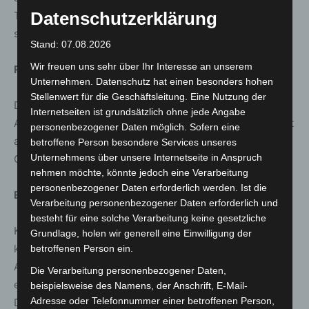
Datenschutzerklärung
Turganaaly Uulu, die ebenfalls für sportliche Höhepunkte
sorgen dürften.
Stand: 07.08.2026
Wir freuen uns sehr über Ihr Interesse an unserem
Rahmenprogramm für die ganze Familie
Unternehmen. Datenschutz hat einen besonders hohen
Stellenwert für die Geschäftsleitung. Eine Nutzung der
Der große Bauernmarkt mit seinen vielen Mitmach-
Internetseiten ist grundsätzlich ohne jede Angabe
Aktionen, Vorführungen und regionalen Angeboten sticht
personenbezogener Daten möglich. Sofern eine
auch diesmal wieder hervor und bietet Unterhaltung für
betroffene Person besondere Services unseres
Unternehmens über unsere Internetseite in Anspruch
Groß und Klein.
nehmen möchte, könnte jedoch eine Verarbeitung
personenbezogener Daten erforderlich werden. Ist die
Eintritt und Tickets
Verarbeitung personenbezogener Daten erforderlich und
besteht für eine solche Verarbeitung keine gesetzliche
Kinder bis 12 Jahre erhalten freien Eintritt. Tickets
Grundlage, holen wir generell eine Einwilligung der
kosten im Vorverkauf 12 Euro und sind online erhältlich.
betroffenen Person ein.
An den Tageskassen beträgt der Eintritt 14 Euro,
Die Verarbeitung personenbezogener Daten,
ermäßigt für Schüler, Studierende und weitere Gruppen.
beispielsweise des Namens, der Anschrift, E-Mail-
Adresse oder Telefonnummer einer betroffenen Person,
Der Einlass startet um 11:30 Uhr. Weitere Informationen