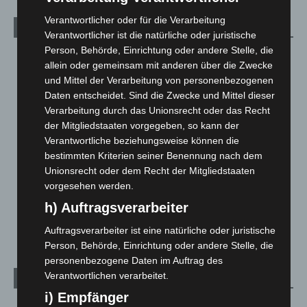
Verantwortlicher oder für die Verarbeitung
Kategorien
Verantwortlicher ist die natürliche oder juristische
Person, Behörde, Einrichtung oder andere Stelle, die
Blaulicht
2.798
allein oder gemeinsam mit anderen über die Zwecke
Corona-News
712
und Mittel der Verarbeitung von personenbezogenen
Daten entscheidet. Sind die Zwecke und Mittel dieser
Hannover und Region
5.036
Verarbeitung durch das Unionsrecht oder das Recht
Langenhagen und Ortsteile
3.250
der Mitgliedstaaten vorgegeben, so kann der
Leserbriefe
1
Verantwortliche beziehungsweise können die
bestimmten Kriterien seiner Benennung nach dem
Menschen
2
Unionsrecht oder dem Recht der Mitgliedstaaten
Über uns
1
vorgesehen werden.
Veranstaltungen
1.887
h) Auftragsverarbeiter
Welt
1.269
Auftragsverarbeiter ist eine natürliche oder juristische
Person, Behörde, Einrichtung oder andere Stelle, die
personenbezogene Daten im Auftrag des
Verantwortlichen verarbeitet.
Archiv
i) Empfänger