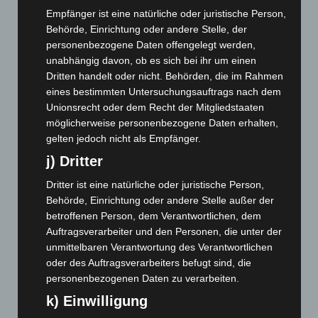
August 2026
(11)
Empfänger ist eine natürliche oder juristische Person,
Juli 2026
(73)
Behörde, Einrichtung oder andere Stelle, der
Juni 2026
(139)
personenbezogene Daten offengelegt werden,
unabhängig davon, ob es sich bei ihr um einen
Mai 2026
(99)
Dritten handelt oder nicht. Behörden, die im Rahmen
April 2026
(99)
eines bestimmten Untersuchungsauftrags nach dem
März 2026
(115)
Unionsrecht oder dem Recht der Mitgliedstaaten
möglicherweise personenbezogene Daten erhalten,
Februar 2026
(109)
gelten jedoch nicht als Empfänger.
Januar 2026
(122)
j) Dritter
Dezember 2025
(103)
Dritter ist eine natürliche oder juristische Person,
November 2025
(114)
Behörde, Einrichtung oder andere Stelle außer der
Oktober 2025
(112)
betroffenen Person, dem Verantwortlichen, dem
Auftragsverarbeiter und den Personen, die unter der
September 2025
(93)
unmittelbaren Verantwortung des Verantwortlichen
August 2025
(90)
oder des Auftragsverarbeiters befugt sind, die
Juli 2025
(90)
personenbezogenen Daten zu verarbeiten.
Juni 2025
(103)
k) Einwilligung