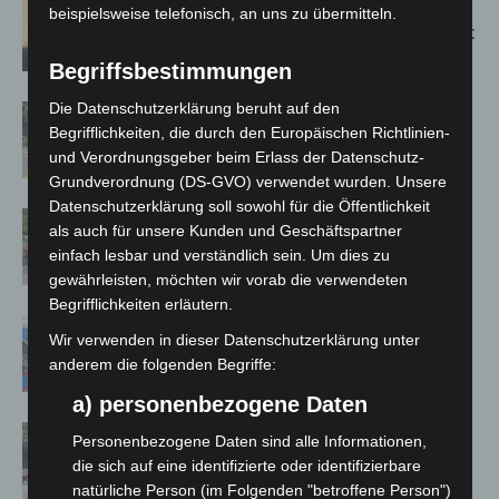
Hannover: Erste Tigermücken-
beispielsweise telefonisch, an uns zu übermitteln.
Population in Niedersachsen entdeckt
Begriffsbestimmungen
Die Datenschutzerklärung beruht auf den
Brand im „Haus der Begegnung“ in
Begrifflichkeiten, die durch den Europäischen Richtlinien-
Neuwarmbüchen schnell eingedämmt
und Verordnungsgeber beim Erlass der Datenschutz-
Grundverordnung (DS-GVO) verwendet wurden. Unsere
Datenschutzerklärung soll sowohl für die Öffentlichkeit
Region Hannover: 21 neue
als auch für unsere Kunden und Geschäftspartner
Notfallsanitäter starten beim Roten
einfach lesbar und verständlich sein. Um dies zu
Kreuz
gewährleisten, möchten wir vorab die verwendeten
Begrifflichkeiten erläutern.
Mann läuft mit Hockeyschläger über
Wir verwenden in dieser Datenschutzerklärung unter
A7 – Polizei sucht Zeugen
anderem die folgenden Begriffe:
a) personenbezogene Daten
Gasleitung bei McDonald’s-Umbau in
Personenbezogene Daten sind alle Informationen,
Langenhagen beschädigt
die sich auf eine identifizierte oder identifizierbare
natürliche Person (im Folgenden "betroffene Person")