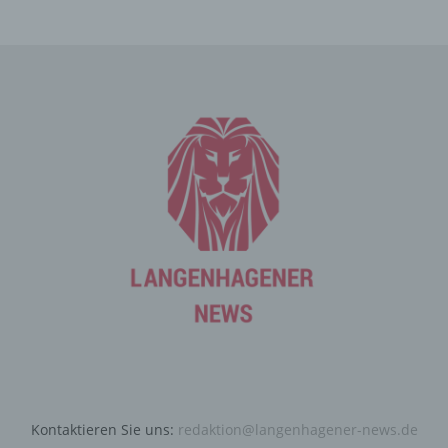
Die Internetseite erfasst mit jedem Aufruf der
Internetseite durch eine betroffene Person oder ein
automatisiertes System eine Reihe von allgemeinen
Daten und Informationen. Diese allgemeinen Daten und
Informationen werden in den Logfiles des Servers
gespeichert. Erfasst werden können die (1) verwendeten
Browsertypen und Versionen, (2) das vom zugreifenden
System verwendete Betriebssystem, (3) die
Internetseite, von welcher ein zugreifendes System auf
unsere Internetseite gelangt (sogenannte Referrer), (4)
die Unterwebseiten, welche über ein zugreifendes
System auf unserer Internetseite angesteuert werden,
(5) das Datum und die Uhrzeit eines Zugriffs auf die
Internetseite, (6) eine Internet-Protokoll-Adresse (IP-
Adresse), (7) der Internet-Service-Provider des
zugreifenden Systems und (8) sonstige ähnliche Daten
und Informationen, die der Gefahrenabwehr im Falle von
Angriffen auf unsere informationstechnologischen
Systeme dienen.
Kontaktieren Sie uns:
redaktion@langenhagener-news.de
Bei der Nutzung dieser allgemeinen Daten und