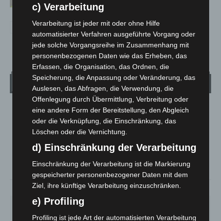
c) Verarbeitung
Verarbeitung ist jeder mit oder ohne Hilfe
automatisierter Verfahren ausgeführte Vorgang oder
jede solche Vorgangsreihe im Zusammenhang mit
personenbezogenen Daten wie das Erheben, das
Erfassen, die Organisation, das Ordnen, die
Speicherung, die Anpassung oder Veränderung, das
Wetter
Auslesen, das Abfragen, die Verwendung, die
Offenlegung durch Übermittlung, Verbreitung oder
eine andere Form der Bereitstellung, den Abgleich
LANGENHAGEN
oder die Verknüpfung, die Einschränkung, das
Bedeckt
Löschen oder die Vernichtung.
°
28.3
°
C
25.6
d) Einschränkung der Verarbeitung
°
24.9
Einschränkung der Verarbeitung ist die Markierung
gespeicherter personenbezogener Daten mit dem
Ziel, ihre künftige Verarbeitung einzuschränken.
41%
5.8m/s
88%
e) Profiling
MO.
DI.
MI.
DO.
FR.
27
°
25
°
26
°
30
°
34
°
Profiling ist jede Art der automatisierten Verarbeitung