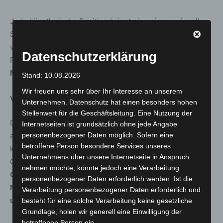
Jede künstlerische Position bringt eine eigene visuelle
Sprache mit. Gemeinsam entsteht eine Ausstellung, die
von Vielfalt lebt und zugleich durch eine zentrale
Datenschutzerklärung
Fragestellung verbunden ist:
Wie berührt Kunst den
Menschen – und welche Resonanz löst sie in uns aus?
Stand: 10.08.2026
Wir freuen uns sehr über Ihr Interesse an unserem
Vernissage
Unternehmen. Datenschutz hat einen besonders hohen
Stellenwert für die Geschäftsleitung. Eine Nutzung der
Die Vernissage am
12. Juni 2026
bietet Gelegenheit, die
Internetseiten ist grundsätzlich ohne jede Angabe
ausstellenden Künstlerinnen und Künstler persönlich
personenbezogener Daten möglich. Sofern eine
betroffene Person besondere Services unseres
kennenzulernen und mit ihnen über ihre Arbeiten ins
Unternehmens über unsere Internetseite in Anspruch
Gespräch zu kommen. Die Teilnahme ist kostenfrei.
nehmen möchte, könnte jedoch eine Verarbeitung
Gäste sind eingeladen, den besonderen Charakter des
personenbezogener Daten erforderlich werden. Ist die
Nachmittags durch eine festliche Kleidung zu
Verarbeitung personenbezogener Daten erforderlich und
unterstreichen.
besteht für eine solche Verarbeitung keine gesetzliche
Grundlage, holen wir generell eine Einwilligung der
betroffenen Person ein.