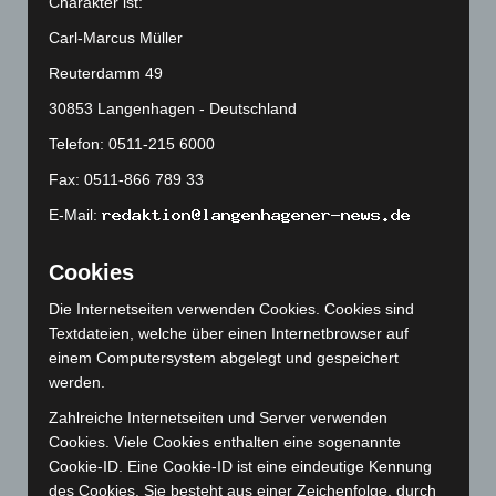
Charakter ist:
Februar 2025
(96)
Carl-Marcus Müller
Januar 2025
(88)
Reuterdamm 49
Dezember 2024
(89)
30853 Langenhagen - Deutschland
November 2024
(94)
Telefon: 0511-215 6000
Oktober 2024
(93)
Fax: 0511-866 789 33
September 2024
(112)
E-Mail:
August 2024
(107)
Juli 2024
(89)
Cookies
Juni 2024
(107)
Die Internetseiten verwenden Cookies. Cookies sind
Mai 2024
(149)
Textdateien, welche über einen Internetbrowser auf
einem Computersystem abgelegt und gespeichert
April 2024
(102)
werden.
März 2024
(103)
Zahlreiche Internetseiten und Server verwenden
Februar 2024
(103)
Cookies. Viele Cookies enthalten eine sogenannte
Januar 2024
(111)
Cookie-ID. Eine Cookie-ID ist eine eindeutige Kennung
des Cookies. Sie besteht aus einer Zeichenfolge, durch