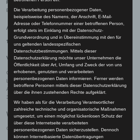
Freitag, 12. Juni 2026
Beginn:
16:00 Uhr
Die Verarbeitung personenbezogener Daten,
beispielsweise des Namens, der Anschrift, E-Mail-
Adresse oder Telefonnummer einer betroffenen Person,
Ausstellungsdauer
erfolgt stets im Einklang mit der Datenschutz-
Grundverordnung und in Übereinstimmung mit den für
13. Juni bis 28. Juni 2026
uns geltenden landesspezifischen
Datenschutzbestimmungen. Mittels dieser
Veranstaltungsort
Datenschutzerklärung möchte unser Unternehmen die
Öffentlichkeit über Art, Umfang und Zweck der von uns
erhobenen, genutzten und verarbeiteten
GlowArt Gallery Hannover / Laatzen
personenbezogenen Daten informieren. Ferner werden
Leine Center, Obergeschoss
betroffene Personen mittels dieser Datenschutzerklärung
Albert-Schweitzer-Straße 10
über die ihnen zustehenden Rechte aufgeklärt.
30880 Laatzen
Wir haben als für die Verarbeitung Verantwortlicher
zahlreiche technische und organisatorische Maßnahmen
Weitere Informationen
umgesetzt, um einen möglichst lückenlosen Schutz der
über diese Internetseite verarbeiteten
GlowArt Gallery Hannover / Laatzen
personenbezogenen Daten sicherzustellen. Dennoch
können Internetbasierte Datenübertragungen