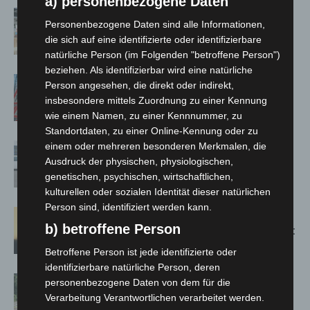
a) personenbezogene Daten
Kunst trifft Weingenuss: Barbara-
Personenbezogene Daten sind alle Informationen,
Susann Mehring zeigt ihre Werke im
die sich auf eine identifizierte oder identifizierbare
Jacques’ Wein-Depot Isernhagen
natürliche Person (im Folgenden "betroffene Person")
beziehen. Als identifizierbar wird eine natürliche
A2: Zweite Turbobaustelle startet
Person angesehen, die direkt oder indirekt,
zwischen Hannover-West und
insbesondere mittels Zuordnung zu einer Kennung
Bothfeld
wie einem Namen, zu einer Kennnummer, zu
Standortdaten, zu einer Online-Kennung oder zu
einem oder mehreren besonderen Merkmalen, die
Niedersachsen: Feuerwehrkräfte
Ausdruck der physischen, physiologischen,
kehren nach Waldbrandeinsatz aus
genetischen, psychischen, wirtschaftlichen,
Spanien zurück
kulturellen oder sozialen Identität dieser natürlichen
Person sind, identifiziert werden kann.
Hannover: Erste Tigermücken-
b) betroffene Person
Population in Niedersachsen entdeckt
Betroffene Person ist jede identifizierte oder
identifizierbare natürliche Person, deren
Brand im „Haus der Begegnung“ in
personenbezogene Daten von dem für die
Neuwarmbüchen schnell eingedämmt
Verarbeitung Verantwortlichen verarbeitet werden.