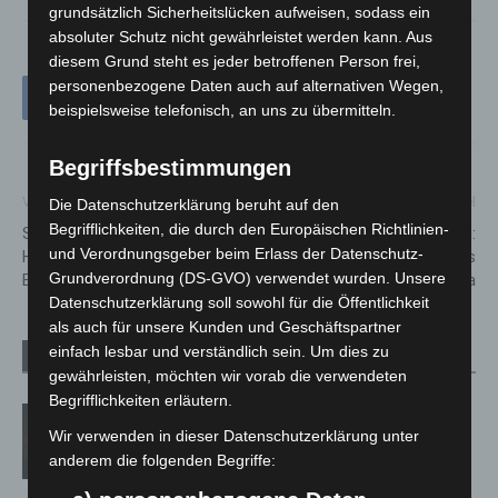
grundsätzlich Sicherheitslücken aufweisen, sodass ein
absoluter Schutz nicht gewährleistet werden kann. Aus
diesem Grund steht es jeder betroffenen Person frei,
personenbezogene Daten auch auf alternativen Wegen,
beispielsweise telefonisch, an uns zu übermitteln.
Begriffsbestimmungen
Vorheriger Artikel
Nächster Artikel
Die Datenschutzerklärung beruht auf den
Begrifflichkeiten, die durch den Europäischen Richtlinien-
Schwerpunktkontrollen an
BKA meldet Fahndungserfolg:
und Verordnungsgeber beim Erlass der Datenschutz-
Hauptbahnhöfen: Bilanz der
Zwei vermisste Kinder aus
Grundverordnung (DS-GVO) verwendet wurden. Unsere
Bundespolizei
Cottbus wieder da
Datenschutzerklärung soll sowohl für die Öffentlichkeit
als auch für unsere Kunden und Geschäftspartner
einfach lesbar und verständlich sein. Um dies zu
Verwandte Artikel
Mehr vom Autor
gewährleisten, möchten wir vorab die verwendeten
Begrifflichkeiten erläutern.
M’era Luna 2026: 25.000 Fans feiern in
Wir verwenden in dieser Datenschutzerklärung unter
Hildesheim
anderem die folgenden Begriffe: