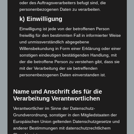
oder des Auftragsverarbeiters befugt sind, die
Mai 2026
(99)
personenbezogenen Daten zu verarbeiten.
April 2026
(99)
k) Einwilligung
März 2026
(115)
Einwilligung ist jede von der betroffenen Person
Februar 2026
(109)
freiwillig für den bestimmten Fall in informierter Weise
und unmissverständlich abgegebene
Januar 2026
(122)
Willensbekundung in Form einer Erklärung oder einer
Dezember 2025
(103)
sonstigen eindeutigen bestätigenden Handlung, mit
November 2025
(114)
der die betroffene Person zu verstehen gibt, dass sie
mit der Verarbeitung der sie betreffenden
Oktober 2025
(112)
personenbezogenen Daten einverstanden ist.
September 2025
(93)
August 2025
(90)
Name und Anschrift des für die
Juli 2025
(90)
Verarbeitung Verantwortlichen
Juni 2025
(103)
Verantwortlicher im Sinne der Datenschutz-
Grundverordnung, sonstiger in den Mitgliedstaaten der
Mai 2025
(112)
Europäischen Union geltenden Datenschutzgesetze und
April 2025
(88)
anderer Bestimmungen mit datenschutzrechtlichem
März 2025
(111)