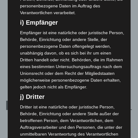
Blaulicht
2.799
personenbezogene Daten im Auftrag des
Verantwortlichen verarbeitet.
Corona-News
712
i) Empfänger
Hannover und Region
5.039
Empfänger ist eine natürliche oder juristische Person,
Langenhagen und Ortsteile
3.252
Behörde, Einrichtung oder andere Stelle, der
Leserbriefe
1
personenbezogene Daten offengelegt werden,
Menschen
2
unabhängig davon, ob es sich bei ihr um einen
Dritten handelt oder nicht. Behörden, die im Rahmen
Über uns
1
eines bestimmten Untersuchungsauftrags nach dem
Veranstaltungen
1.889
Unionsrecht oder dem Recht der Mitgliedstaaten
Welt
1.272
möglicherweise personenbezogene Daten erhalten,
gelten jedoch nicht als Empfänger.
j) Dritter
Archiv
Dritter ist eine natürliche oder juristische Person,
Behörde, Einrichtung oder andere Stelle außer der
August 2026
(15)
betroffenen Person, dem Verantwortlichen, dem
Auftragsverarbeiter und den Personen, die unter der
Juli 2026
(73)
unmittelbaren Verantwortung des Verantwortlichen
Juni 2026
(139)