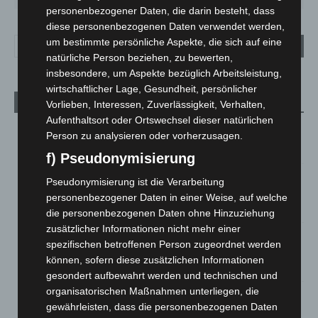
personenbezogener Daten, die darin besteht, dass
diese personenbezogenen Daten verwendet werden,
um bestimmte persönliche Aspekte, die sich auf eine
natürliche Person beziehen, zu bewerten,
insbesondere, um Aspekte bezüglich Arbeitsleistung,
wirtschaftlicher Lage, Gesundheit, persönlicher
Aktuelle Beiträge
Vorlieben, Interessen, Zuverlässigkeit, Verhalten,
Aufenthaltsort oder Ortswechsel dieser natürlichen
M’era Luna 2026: 25.000 Fans feiern in Hildesheim
Person zu analysieren oder vorherzusagen.
10. August 2026
f) Pseudonymisierung
Kunst trifft Weingenuss: Barbara-Susann Mehring zeigt ihre
Pseudonymisierung ist die Verarbeitung
Werke im Jacques’ Wein-Depot Isernhagen
personenbezogener Daten in einer Weise, auf welche
8. August 2026
die personenbezogenen Daten ohne Hinzuziehung
zusätzlicher Informationen nicht mehr einer
A2: Zweite Turbobaustelle startet zwischen Hannover-West
spezifischen betroffenen Person zugeordnet werden
und Bothfeld
können, sofern diese zusätzlichen Informationen
8. August 2026
gesondert aufbewahrt werden und technischen und
organisatorischen Maßnahmen unterliegen, die
Niedersachsen: Feuerwehrkräfte kehren nach
gewährleisten, dass die personenbezogenen Daten
Waldbrandeinsatz aus Spanien zurück