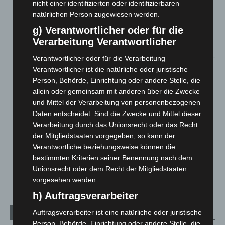
nicht einer identifizierten oder identifizierbaren
7. August 2026
natürlichen Person zugewiesen werden.
Hannover: Erste Tigermücken-Population in Niedersachsen
g) Verantwortlicher oder für die
entdeckt
Verarbeitung Verantwortlicher
7. August 2026
Verantwortlicher oder für die Verarbeitung
Brand im „Haus der Begegnung“ in Neuwarmbüchen schnell
Verantwortlicher ist die natürliche oder juristische
eingedämmt
Person, Behörde, Einrichtung oder andere Stelle, die
6. August 2026
allein oder gemeinsam mit anderen über die Zwecke
und Mittel der Verarbeitung von personenbezogenen
Region Hannover: 21 neue Notfallsanitäter starten beim
Daten entscheidet. Sind die Zwecke und Mittel dieser
Roten Kreuz
Verarbeitung durch das Unionsrecht oder das Recht
5. August 2026
der Mitgliedstaaten vorgegeben, so kann der
Verantwortliche beziehungsweise können die
Mann läuft mit Hockeyschläger über A7 – Polizei sucht
bestimmten Kriterien seiner Benennung nach dem
Zeugen
Unionsrecht oder dem Recht der Mitgliedstaaten
5. August 2026
vorgesehen werden.
h) Auftragsverarbeiter
Auftragsverarbeiter ist eine natürliche oder juristische
Kategorien
Person, Behörde, Einrichtung oder andere Stelle, die