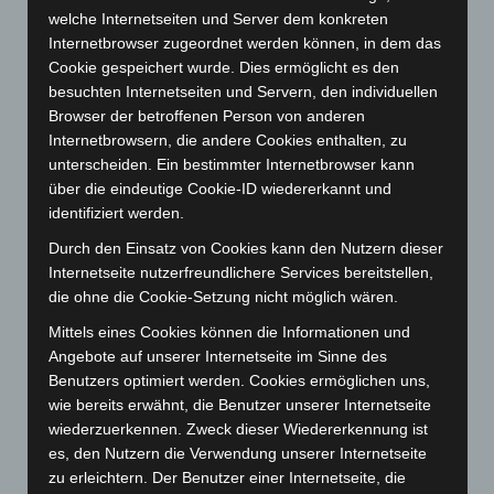
Dezember 2023
(130)
welche Internetseiten und Server dem konkreten
November 2023
(130)
Internetbrowser zugeordnet werden können, in dem das
Oktober 2023
(114)
Cookie gespeichert wurde. Dies ermöglicht es den
besuchten Internetseiten und Servern, den individuellen
September 2023
(133)
Browser der betroffenen Person von anderen
August 2023
(134)
Internetbrowsern, die andere Cookies enthalten, zu
unterscheiden. Ein bestimmter Internetbrowser kann
Juli 2023
(118)
über die eindeutige Cookie-ID wiedererkannt und
Juni 2023
(142)
identifiziert werden.
Mai 2023
(139)
Durch den Einsatz von Cookies kann den Nutzern dieser
April 2023
(155)
Internetseite nutzerfreundlichere Services bereitstellen,
die ohne die Cookie-Setzung nicht möglich wären.
März 2023
(174)
Februar 2023
(154)
Mittels eines Cookies können die Informationen und
Angebote auf unserer Internetseite im Sinne des
Januar 2023
(140)
Benutzers optimiert werden. Cookies ermöglichen uns,
Dezember 2022
(130)
wie bereits erwähnt, die Benutzer unserer Internetseite
wiederzuerkennen. Zweck dieser Wiedererkennung ist
November 2022
(167)
es, den Nutzern die Verwendung unserer Internetseite
Oktober 2022
(166)
zu erleichtern. Der Benutzer einer Internetseite, die