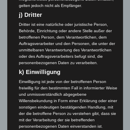
gelten jedoch nicht als Empfänger.
Mai 2024
(149)
j) Dritter
April 2024
(102)
Dritter ist eine natürliche oder juristische Person,
März 2024
(103)
Behörde, Einrichtung oder andere Stelle außer der
Februar 2024
(103)
betroffenen Person, dem Verantwortlichen, dem
Januar 2024
(111)
Auftragsverarbeiter und den Personen, die unter der
unmittelbaren Verantwortung des Verantwortlichen
Dezember 2023
(130)
oder des Auftragsverarbeiters befugt sind, die
November 2023
(130)
personenbezogenen Daten zu verarbeiten.
Oktober 2023
(114)
k) Einwilligung
September 2023
(133)
Einwilligung ist jede von der betroffenen Person
August 2023
(134)
freiwillig für den bestimmten Fall in informierter Weise
und unmissverständlich abgegebene
Juli 2023
(118)
Willensbekundung in Form einer Erklärung oder einer
Juni 2023
(142)
sonstigen eindeutigen bestätigenden Handlung, mit
Mai 2023
(139)
der die betroffene Person zu verstehen gibt, dass sie
mit der Verarbeitung der sie betreffenden
April 2023
(155)
personenbezogenen Daten einverstanden ist.