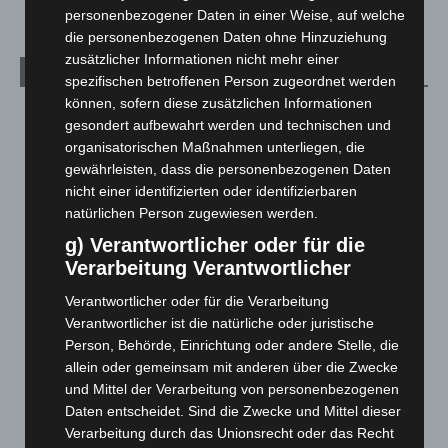
personenbezogener Daten in einer Weise, auf welche
die personenbezogenen Daten ohne Hinzuziehung
zusätzlicher Informationen nicht mehr einer
Archiv
spezifischen betroffenen Person zugeordnet werden
können, sofern diese zusätzlichen Informationen
August 2026
(14)
gesondert aufbewahrt werden und technischen und
Juli 2026
(73)
organisatorischen Maßnahmen unterliegen, die
gewährleisten, dass die personenbezogenen Daten
Juni 2026
(139)
nicht einer identifizierten oder identifizierbaren
Mai 2026
(99)
natürlichen Person zugewiesen werden.
April 2026
(99)
g) Verantwortlicher oder für die
März 2026
(115)
Verarbeitung Verantwortlicher
Februar 2026
(109)
Verantwortlicher oder für die Verarbeitung
Verantwortlicher ist die natürliche oder juristische
Januar 2026
(122)
Person, Behörde, Einrichtung oder andere Stelle, die
Dezember 2025
(103)
allein oder gemeinsam mit anderen über die Zwecke
November 2025
(114)
und Mittel der Verarbeitung von personenbezogenen
Daten entscheidet. Sind die Zwecke und Mittel dieser
Oktober 2025
(112)
Verarbeitung durch das Unionsrecht oder das Recht
September 2025
(93)