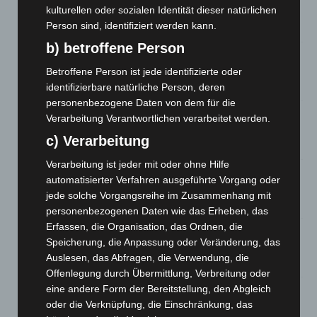
kulturellen oder sozialen Identität dieser natürlichen
und Bothfeld
Person sind, identifiziert werden kann.
8. August 2026
b) betroffene Person
Niedersachsen: Feuerwehrkräfte kehren nach
Waldbrandeinsatz aus Spanien zurück
Betroffene Person ist jede identifizierte oder
7. August 2026
identifizierbare natürliche Person, deren
personenbezogene Daten von dem für die
Hannover: Erste Tigermücken-Population in Niedersachsen
Verarbeitung Verantwortlichen verarbeitet werden.
entdeckt
c) Verarbeitung
7. August 2026
Verarbeitung ist jeder mit oder ohne Hilfe
Brand im „Haus der Begegnung“ in Neuwarmbüchen schnell
automatisierter Verfahren ausgeführte Vorgang oder
eingedämmt
jede solche Vorgangsreihe im Zusammenhang mit
6. August 2026
personenbezogenen Daten wie das Erheben, das
Erfassen, die Organisation, das Ordnen, die
Region Hannover: 21 neue Notfallsanitäter starten beim
Speicherung, die Anpassung oder Veränderung, das
Roten Kreuz
Auslesen, das Abfragen, die Verwendung, die
5. August 2026
Offenlegung durch Übermittlung, Verbreitung oder
eine andere Form der Bereitstellung, den Abgleich
Mann läuft mit Hockeyschläger über A7 – Polizei sucht
oder die Verknüpfung, die Einschränkung, das
Zeugen