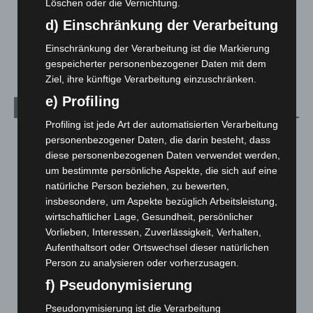
Löschen oder die Vernichtung.
5. August 2026
d) Einschränkung der Verarbeitung
Celle: Mensch stirbt bei Bagger-Unfall auf Baustelle
Einschränkung der Verarbeitung ist die Markierung
5. August 2026
gespeicherter personenbezogener Daten mit dem
Ziel, ihre künftige Verarbeitung einzuschränken.
e) Profiling
Kategorien
Profiling ist jede Art der automatisierten Verarbeitung
Blaulicht
2.799
personenbezogener Daten, die darin besteht, dass
diese personenbezogenen Daten verwendet werden,
Corona-News
712
um bestimmte persönliche Aspekte, die sich auf eine
Hannover und Region
5.039
natürliche Person beziehen, zu bewerten,
Langenhagen und Ortsteile
3.252
insbesondere, um Aspekte bezüglich Arbeitsleistung,
wirtschaftlicher Lage, Gesundheit, persönlicher
Leserbriefe
1
Vorlieben, Interessen, Zuverlässigkeit, Verhalten,
Menschen
2
Aufenthaltsort oder Ortswechsel dieser natürlichen
Über uns
1
Person zu analysieren oder vorherzusagen.
f) Pseudonymisierung
Veranstaltungen
1.888
Welt
1.271
Pseudonymisierung ist die Verarbeitung