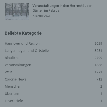
Internetseite, von welcher ein zugreifendes System auf
Veranstaltungen in den Herrenhäuser
unsere Internetseite gelangt (sogenannte Referrer), (4)
Gärten im Februar
die Unterwebseiten, welche über ein zugreifendes
7. Januar 2022
System auf unserer Internetseite angesteuert werden,
(5) das Datum und die Uhrzeit eines Zugriffs auf die
Internetseite, (6) eine Internet-Protokoll-Adresse (IP-
Beliebte Kategorie
Adresse), (7) der Internet-Service-Provider des
zugreifenden Systems und (8) sonstige ähnliche Daten
Hannover und Region
5039
und Informationen, die der Gefahrenabwehr im Falle von
Angriffen auf unsere informationstechnologischen
Langenhagen und Ortsteile
3251
Systeme dienen.
Blaulicht
2799
Bei der Nutzung dieser allgemeinen Daten und
Veranstaltungen
1888
Informationen ziehen wird keine Rückschlüsse auf die
Welt
1271
betroffene Person. Diese Informationen werden vielmehr
benötigt, um (1) die Inhalte unserer Internetseite korrekt
Corona-News
712
auszuliefern, (2) die Inhalte unserer Internetseite sowie
Menschen
2
die Werbung für diese zu optimieren, (3) die dauerhafte
Über uns
1
Funktionsfähigkeit unserer informationstechnologischen
Systeme und der Technik unserer Internetseite zu
Leserbriefe
1
gewährleisten sowie (4) um Strafverfolgungsbehörden