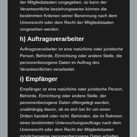
der Mitgliedstaaten vorgegeben, so kann der
August 2025
(90)
Verantwortliche beziehungsweise können die
bestimmten Kriterien seiner Benennung nach dem
Juli 2025
(90)
Unionsrecht oder dem Recht der Mitgliedstaaten
Juni 2025
(103)
vorgesehen werden.
Mai 2025
(112)
h) Auftragsverarbeiter
April 2025
(88)
Auftragsverarbeiter ist eine natürliche oder juristische
März 2025
(111)
Person, Behörde, Einrichtung oder andere Stelle, die
personenbezogene Daten im Auftrag des
Februar 2025
(96)
Verantwortlichen verarbeitet.
Januar 2025
(88)
i) Empfänger
Dezember 2024
(89)
Empfänger ist eine natürliche oder juristische Person,
November 2024
(94)
Behörde, Einrichtung oder andere Stelle, der
Oktober 2024
(93)
personenbezogene Daten offengelegt werden,
September 2024
(112)
unabhängig davon, ob es sich bei ihr um einen
Dritten handelt oder nicht. Behörden, die im Rahmen
August 2024
(107)
eines bestimmten Untersuchungsauftrags nach dem
Juli 2024
(89)
Unionsrecht oder dem Recht der Mitgliedstaaten
möglicherweise personenbezogene Daten erhalten,
Juni 2024
(107)