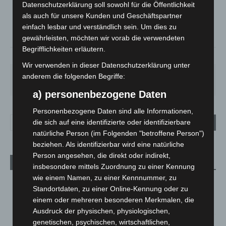
Datenschutzerklärung soll sowohl für die Öffentlichkeit
°
25.2
°
C
24.3
als auch für unsere Kunden und Geschäftspartner
einfach lesbar und verständlich sein. Um dies zu
°
23.3
gewährleisten, möchten wir vorab die verwendeten
Begrifflichkeiten erläutern.
38%
3.6m/s
7%
Wir verwenden in dieser Datenschutzerklärung unter
SA.
SO.
MO.
DI.
MI.
anderem die folgenden Begriffe:
27
°
34
°
26
°
23
°
26
°
a) personenbezogene Daten
Personenbezogene Daten sind alle Informationen,
die sich auf eine identifizierte oder identifizierbare
natürliche Person (im Folgenden "betroffene Person")
beziehen. Als identifizierbar wird eine natürliche
Person angesehen, die direkt oder indirekt,
Aktuelle Beiträge
insbesondere mittels Zuordnung zu einer Kennung
wie einem Namen, zu einer Kennnummer, zu
Kunst trifft Weingenuss: Barbara-Susann Mehring zeigt ihre
Standortdaten, zu einer Online-Kennung oder zu
Werke im Jacques’ Wein-Depot Isernhagen
einem oder mehreren besonderen Merkmalen, die
8. August 2026
Ausdruck der physischen, physiologischen,
genetischen, psychischen, wirtschaftlichen,
A2: Zweite Turbobaustelle startet zwischen Hannover-West