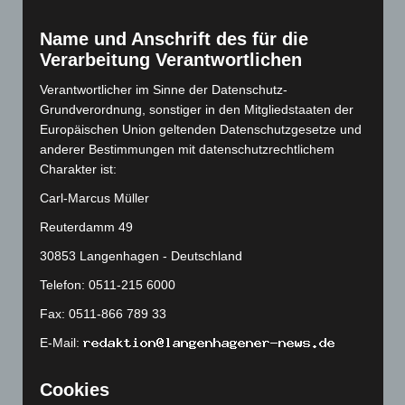
März 2023
(174)
Februar 2023
(154)
Name und Anschrift des für die
Januar 2023
(140)
Verarbeitung Verantwortlichen
Dezember 2022
(130)
Verantwortlicher im Sinne der Datenschutz-
November 2022
(167)
Grundverordnung, sonstiger in den Mitgliedstaaten der
Europäischen Union geltenden Datenschutzgesetze und
Oktober 2022
(166)
anderer Bestimmungen mit datenschutzrechtlichem
September 2022
(205)
Charakter ist:
August 2022
(166)
Carl-Marcus Müller
Juli 2022
(133)
Reuterdamm 49
Juni 2022
(167)
30853 Langenhagen - Deutschland
Mai 2022
(177)
Telefon: 0511-215 6000
April 2022
(198)
Fax: 0511-866 789 33
März 2022
(221)
E-Mail:
Februar 2022
(189)
Januar 2022
(190)
Cookies