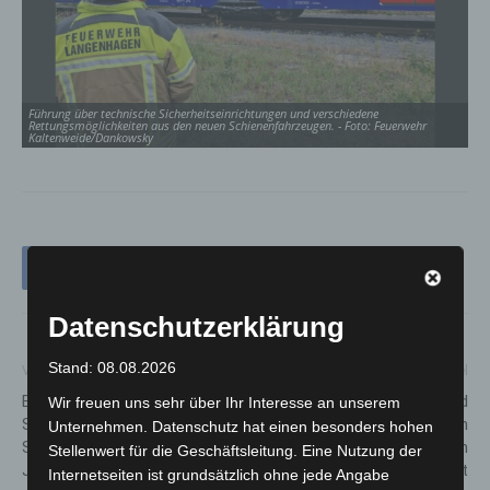
Führung über technische Sicherheitseinrichtungen und verschiedene
Rettungsmöglichkeiten aus den neuen Schienenfahrzeugen. - Foto: Feuerwehr
Kaltenweide/Dankowsky
Datenschutzerklärung
Stand: 08.08.2026
Vorheriger Artikel
Nächster Artikel
Elf Bundesländer in den
Polizei sucht Fotos und
Wir freuen uns sehr über Ihr Interesse an unserem
Sommerferien – ADAC
Videos von bewaffnetem
Unternehmen. Datenschutz hat einen besonders hohen
Stauprognose für 14. bis 16.
Raubüberfall auf Juwelier in
Stellenwert für die Geschäftsleitung. Eine Nutzung der
Juli
Hannovers Innenstadt
Internetseiten ist grundsätzlich ohne jede Angabe