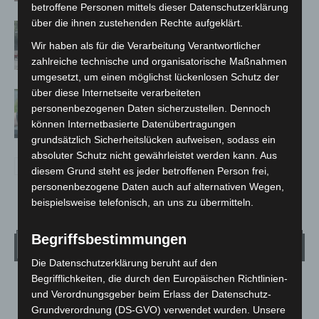
betroffene Personen mittels dieser Datenschutzerklärung
über die ihnen zustehenden Rechte aufgeklärt.
Gasleitung bei McDonald’s-Umbau in
Langenhagen beschädigt
Wir haben als für die Verarbeitung Verantwortlicher
zahlreiche technische und organisatorische Maßnahmen
umgesetzt, um einen möglichst lückenlosen Schutz der
über diese Internetseite verarbeiteten
Langenhagen: Autofahrer mit 3,17
personenbezogenen Daten sicherzustellen. Dennoch
Promille aus dem Verkehr gezogen
können Internetbasierte Datenübertragungen
grundsätzlich Sicherheitslücken aufweisen, sodass ein
absoluter Schutz nicht gewährleistet werden kann. Aus
diesem Grund steht es jeder betroffenen Person frei,
personenbezogene Daten auch auf alternativen Wegen,
beispielsweise telefonisch, an uns zu übermitteln.
Begriffsbestimmungen
Wetter
Die Datenschutzerklärung beruht auf den
Begrifflichkeiten, die durch den Europäischen Richtlinien-
LANGENHAGEN
und Verordnungsgeber beim Erlass der Datenschutz-
Klarer Himmel
Grundverordnung (DS-GVO) verwendet wurden. Unsere