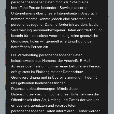
personenbezogener Daten möglich. Sofern eine
betroffene Person besondere Services unseres
Verwandte Artikel
Mehr vom Autor
Unternehmens über unsere Internetseite in Anspruch
nehmen möchte, könnte jedoch eine Verarbeitung
personenbezogener Daten erforderlich werden. Ist die
Kunst trifft Weingenuss: Barbara-
Verarbeitung personenbezogener Daten erforderlich und
Susann Mehring zeigt ihre Werke im
besteht für eine solche Verarbeitung keine gesetzliche
Jacques’ Wein-Depot Isernhagen
Grundlage, holen wir generell eine Einwilligung der
betroffenen Person ein.
A2: Zweite Turbobaustelle startet
Die Verarbeitung personenbezogener Daten,
zwischen Hannover-West und
beispielsweise des Namens, der Anschrift, E-Mail-
Bothfeld
Adresse oder Telefonnummer einer betroffenen Person,
erfolgt stets im Einklang mit der Datenschutz-
Hannover: Erste Tigermücken-
Grundverordnung und in Übereinstimmung mit den für
Population in Niedersachsen entdeckt
uns geltenden landesspezifischen
Datenschutzbestimmungen. Mittels dieser
Datenschutzerklärung möchte unser Unternehmen die
Mann läuft mit Hockeyschläger über
Öffentlichkeit über Art, Umfang und Zweck der von uns
A7 – Polizei sucht Zeugen
erhobenen, genutzten und verarbeiteten
personenbezogenen Daten informieren. Ferner werden