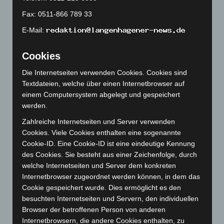
Juli 2023
(118)
Fax: 0511-866 789 33
Juni 2023
(142)
E-Mail:
Mai 2023
(139)
April 2023
(155)
Cookies
März 2023
(174)
Die Internetseiten verwenden Cookies. Cookies sind
Februar 2023
(154)
Textdateien, welche über einen Internetbrowser auf
Januar 2023
(140)
einem Computersystem abgelegt und gespeichert
werden.
Dezember 2022
(130)
November 2022
(167)
Zahlreiche Internetseiten und Server verwenden
Cookies. Viele Cookies enthalten eine sogenannte
Oktober 2022
(166)
Cookie-ID. Eine Cookie-ID ist eine eindeutige Kennung
September 2022
(205)
des Cookies. Sie besteht aus einer Zeichenfolge, durch
welche Internetseiten und Server dem konkreten
August 2022
(166)
Internetbrowser zugeordnet werden können, in dem das
Juli 2022
(133)
Cookie gespeichert wurde. Dies ermöglicht es den
Juni 2022
(167)
besuchten Internetseiten und Servern, den individuellen
Browser der betroffenen Person von anderen
Mai 2022
(177)
Internetbrowsern, die andere Cookies enthalten, zu