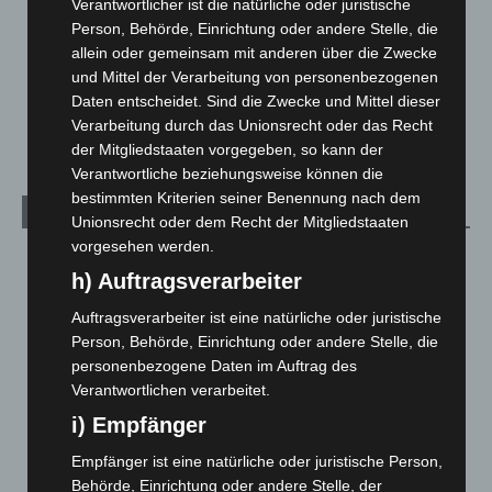
Verantwortlicher ist die natürliche oder juristische
Menschen
2
Person, Behörde, Einrichtung oder andere Stelle, die
allein oder gemeinsam mit anderen über die Zwecke
Über uns
1
und Mittel der Verarbeitung von personenbezogenen
Veranstaltungen
1.887
Daten entscheidet. Sind die Zwecke und Mittel dieser
Welt
1.269
Verarbeitung durch das Unionsrecht oder das Recht
der Mitgliedstaaten vorgegeben, so kann der
Verantwortliche beziehungsweise können die
bestimmten Kriterien seiner Benennung nach dem
Archiv
Unionsrecht oder dem Recht der Mitgliedstaaten
vorgesehen werden.
August 2026
(9)
h) Auftragsverarbeiter
Juli 2026
(73)
Auftragsverarbeiter ist eine natürliche oder juristische
Juni 2026
(139)
Person, Behörde, Einrichtung oder andere Stelle, die
Mai 2026
(99)
personenbezogene Daten im Auftrag des
Verantwortlichen verarbeitet.
April 2026
(99)
i) Empfänger
März 2026
(115)
Februar 2026
(109)
Empfänger ist eine natürliche oder juristische Person,
Behörde, Einrichtung oder andere Stelle, der
Januar 2026
(122)