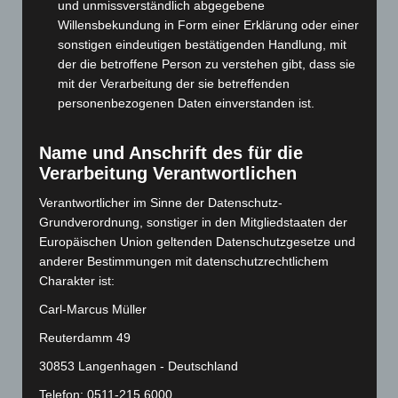
Oktober 2024
(93)
und unmissverständlich abgegebene
Willensbekundung in Form einer Erklärung oder einer
September 2024
(112)
sonstigen eindeutigen bestätigenden Handlung, mit
August 2024
(107)
der die betroffene Person zu verstehen gibt, dass sie
Juli 2024
(89)
mit der Verarbeitung der sie betreffenden
personenbezogenen Daten einverstanden ist.
Juni 2024
(107)
Mai 2024
(149)
Name und Anschrift des für die
April 2024
(102)
Verarbeitung Verantwortlichen
März 2024
(103)
Verantwortlicher im Sinne der Datenschutz-
Februar 2024
(103)
Grundverordnung, sonstiger in den Mitgliedstaaten der
Januar 2024
(111)
Europäischen Union geltenden Datenschutzgesetze und
anderer Bestimmungen mit datenschutzrechtlichem
Dezember 2023
(130)
Charakter ist:
November 2023
(130)
Carl-Marcus Müller
Oktober 2023
(114)
Reuterdamm 49
September 2023
(133)
30853 Langenhagen - Deutschland
August 2023
(134)
Telefon: 0511-215 6000