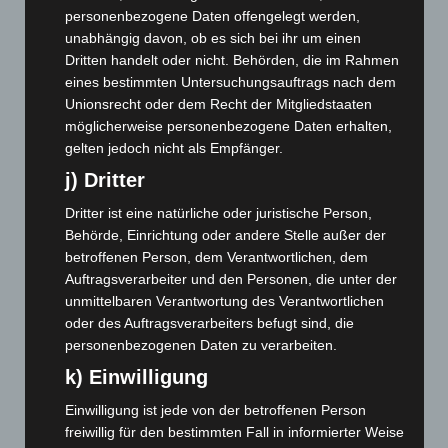
personenbezogene Daten offengelegt werden,
Dezember 2025
(103)
unabhängig davon, ob es sich bei ihr um einen
November 2025
(114)
Dritten handelt oder nicht. Behörden, die im Rahmen
eines bestimmten Untersuchungsauftrags nach dem
Oktober 2025
(112)
Unionsrecht oder dem Recht der Mitgliedstaaten
September 2025
(93)
möglicherweise personenbezogene Daten erhalten,
August 2025
(90)
gelten jedoch nicht als Empfänger.
j) Dritter
Juli 2025
(90)
Juni 2025
(103)
Dritter ist eine natürliche oder juristische Person,
Behörde, Einrichtung oder andere Stelle außer der
Mai 2025
(112)
betroffenen Person, dem Verantwortlichen, dem
April 2025
(88)
Auftragsverarbeiter und den Personen, die unter der
März 2025
(111)
unmittelbaren Verantwortung des Verantwortlichen
oder des Auftragsverarbeiters befugt sind, die
Februar 2025
(96)
personenbezogenen Daten zu verarbeiten.
Januar 2025
(88)
k) Einwilligung
Dezember 2024
(89)
Einwilligung ist jede von der betroffenen Person
November 2024
(94)
freiwillig für den bestimmten Fall in informierter Weise