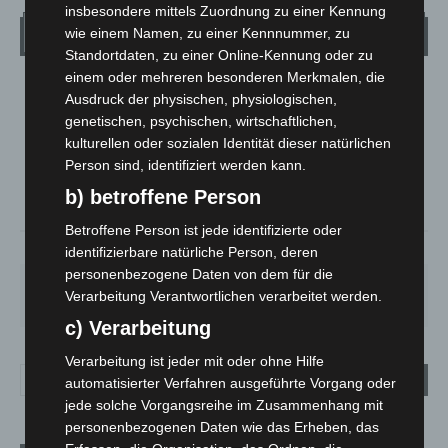
insbesondere mittels Zuordnung zu einer Kennung
Wetter
wie einem Namen, zu einer Kennnummer, zu
Standortdaten, zu einer Online-Kennung oder zu
einem oder mehreren besonderen Merkmalen, die
LANGENHAGEN
Ausdruck der physischen, physiologischen,
Mäßig Bewölkt
genetischen, psychischen, wirtschaftlichen,
kulturellen oder sozialen Identität dieser natürlichen
°
24.1
°
C
22.9
Person sind, identifiziert werden kann.
°
b) betroffene Person
22.8
Betroffene Person ist jede identifizierte oder
37%
5.4m/s
29%
identifizierbare natürliche Person, deren
personenbezogene Daten von dem für die
DO.
FR.
SA.
SO.
MO.
Verarbeitung Verantwortlichen verarbeitet werden.
28
°
25
°
27
°
32
°
35
°
c) Verarbeitung
Verarbeitung ist jeder mit oder ohne Hilfe
automatisierter Verfahren ausgeführte Vorgang oder
jede solche Vorgangsreihe im Zusammenhang mit
personenbezogenen Daten wie das Erheben, das