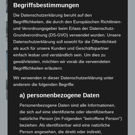
auf Baustelle
Begriffsbestimmungen
Die Datenschutzerklärung beruht auf den
Begrifflichkeiten, die durch den Europäischen Richtlinien-
Gasleitung bei McDonald’s-Umbau in
und Verordnungsgeber beim Erlass der Datenschutz-
Langenhagen beschädigt
Grundverordnung (DS-GVO) verwendet wurden. Unsere
Datenschutzerklärung soll sowohl für die Öffentlichkeit
als auch für unsere Kunden und Geschäftspartner
Anklage nach Abschaltung von
einfach lesbar und verständlich sein. Um dies zu
„Archetyp Market“ erhoben
gewährleisten, möchten wir vorab die verwendeten
Begrifflichkeiten erläutern.
Wir verwenden in dieser Datenschutzerklärung unter
Hannover: Polizei stoppt 166
anderem die folgenden Begriffe:
Trunkenheitsfahrten bei
a) personenbezogene Daten
Großkontrolle
Personenbezogene Daten sind alle Informationen,
die sich auf eine identifizierte oder identifizierbare
natürliche Person (im Folgenden "betroffene Person")
beziehen. Als identifizierbar wird eine natürliche
Person angesehen, die direkt oder indirekt,