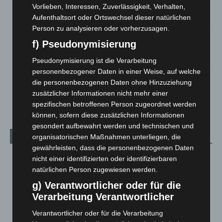
Großkontrolle
Vorlieben, Interessen, Zuverlässigkeit, Verhalten,
2. August 2026
Aufenthaltsort oder Ortswechsel dieser natürlichen
Person zu analysieren oder vorherzusagen.
Hannover Klassik Open Air 2026: Französische Oper im
f) Pseudonymisierung
Maschpark
2. August 2026
Pseudonymisierung ist die Verarbeitung
personenbezogener Daten in einer Weise, auf welche
Schwarz Digits und Zscaler starten souveräne Cloud-
die personenbezogenen Daten ohne Hinzuziehung
Sicherheitsplattform für Europa
zusätzlicher Informationen nicht mehr einer
2. August 2026
spezifischen betroffenen Person zugeordnet werden
können, sofern diese zusätzlichen Informationen
gesondert aufbewahrt werden und technischen und
organisatorischen Maßnahmen unterliegen, die
Kategorien
gewährleisten, dass die personenbezogenen Daten
Blaulicht
2.797
nicht einer identifizierten oder identifizierbaren
natürlichen Person zugewiesen werden.
Corona-News
712
g) Verantwortlicher oder für die
Hannover und Region
5.034
Verarbeitung Verantwortlicher
Langenhagen und Ortsteile
3.249
Verantwortlicher oder für die Verarbeitung
Leserbriefe
1