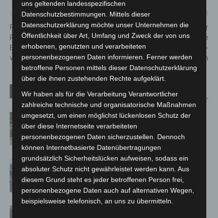
uns geltenden landesspezifischen
Datenschutzbestimmungen. Mittels dieser
Vorheriger Artikel
Nächster Artikel
Datenschutzerklärung möchte unser Unternehmen die
Festnahme zweier
Nach Brand: Unterricht der
Öffentlichkeit über Art, Umfang und Zweck der von uns
Paketdienstfahrer in
Grundschule Beuthener Straße
erhobenen, genutzten und verarbeiteten
Braunschweig wegen
zieht an die Käthe-Paulus-
personenbezogenen Daten informieren. Ferner werden
vermuteter Diebstähle
Schule um
betroffene Personen mittels dieser Datenschutzerklärung
über die ihnen zustehenden Rechte aufgeklärt.
Verwandte Artikel
Mehr vom Autor
Wir haben als für die Verarbeitung Verantwortlicher
zahlreiche technische und organisatorische Maßnahmen
umgesetzt, um einen möglichst lückenlosen Schutz der
Region Hannover: 21 neue
über diese Internetseite verarbeiteten
Notfallsanitäter starten beim Roten
personenbezogenen Daten sicherzustellen. Dennoch
Kreuz
können Internetbasierte Datenübertragungen
grundsätzlich Sicherheitslücken aufweisen, sodass ein
Mann läuft mit Hockeyschläger über
absoluter Schutz nicht gewährleistet werden kann. Aus
A7 – Polizei sucht Zeugen
diesem Grund steht es jeder betroffenen Person frei,
personenbezogene Daten auch auf alternativen Wegen,
beispielsweise telefonisch, an uns zu übermitteln.
Celle: Mensch stirbt bei Bagger-Unfall