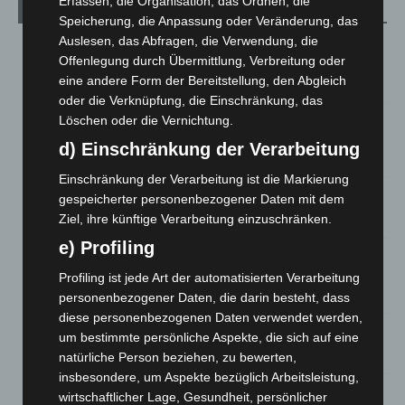
Erfassen, die Organisation, das Ordnen, die
Aktuelle Beiträge
Speicherung, die Anpassung oder Veränderung, das
Auslesen, das Abfragen, die Verwendung, die
Region Hannover: 21 neue Notfallsanitäter starten beim
Offenlegung durch Übermittlung, Verbreitung oder
Roten Kreuz
eine andere Form der Bereitstellung, den Abgleich
5. August 2026
oder die Verknüpfung, die Einschränkung, das
Mann läuft mit Hockeyschläger über A7 – Polizei sucht
Löschen oder die Vernichtung.
Zeugen
d) Einschränkung der Verarbeitung
5. August 2026
Einschränkung der Verarbeitung ist die Markierung
gespeicherter personenbezogener Daten mit dem
Celle: Mensch stirbt bei Bagger-Unfall auf Baustelle
Ziel, ihre künftige Verarbeitung einzuschränken.
5. August 2026
e) Profiling
Gasleitung bei McDonald’s-Umbau in Langenhagen
beschädigt
Profiling ist jede Art der automatisierten Verarbeitung
5. August 2026
personenbezogener Daten, die darin besteht, dass
diese personenbezogenen Daten verwendet werden,
Anklage nach Abschaltung von „Archetyp Market“ erhoben
um bestimmte persönliche Aspekte, die sich auf eine
3. August 2026
natürliche Person beziehen, zu bewerten,
insbesondere, um Aspekte bezüglich Arbeitsleistung,
Hannover: Polizei stoppt 166 Trunkenheitsfahrten bei
wirtschaftlicher Lage, Gesundheit, persönlicher