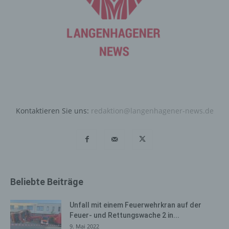
automatisiertes System eine Reihe von allgemeinen
Daten und Informationen. Diese allgemeinen Daten und
Informationen werden in den Logfiles des Servers
gespeichert. Erfasst werden können die (1) verwendeten
Browsertypen und Versionen, (2) das vom zugreifenden
System verwendete Betriebssystem, (3) die
Internetseite, von welcher ein zugreifendes System auf
unsere Internetseite gelangt (sogenannte Referrer), (4)
die Unterwebseiten, welche über ein zugreifendes
System auf unserer Internetseite angesteuert werden,
Kontaktieren Sie uns:
redaktion@langenhagener-news.de
(5) das Datum und die Uhrzeit eines Zugriffs auf die
Internetseite, (6) eine Internet-Protokoll-Adresse (IP-
Adresse), (7) der Internet-Service-Provider des
zugreifenden Systems und (8) sonstige ähnliche Daten
und Informationen, die der Gefahrenabwehr im Falle von
Angriffen auf unsere informationstechnologischen
Beliebte Beiträge
Systeme dienen.
Bei der Nutzung dieser allgemeinen Daten und
Unfall mit einem Feuerwehrkran auf der
Informationen ziehen wird keine Rückschlüsse auf die
Feuer- und Rettungswache 2 in...
betroffene Person. Diese Informationen werden vielmehr
9. Mai 2022