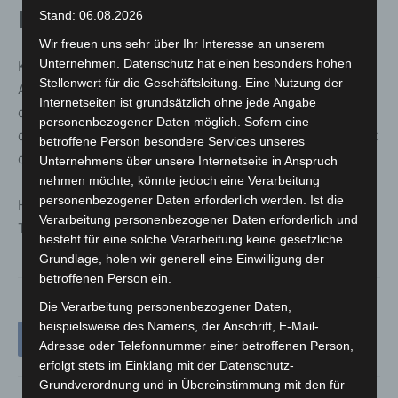
Polizei bittet um Zeugenhinweise
Stand: 06.08.2026
Wir freuen uns sehr über Ihr Interesse an unserem
Unternehmen. Datenschutz hat einen besonders hohen
Kurz nach dem Anhalten meldete sich ein weiterer
Stellenwert für die Geschäftsleitung. Eine Nutzung der
Autofahrer, der die riskanten Überholmanöver bereits ab
Internetseiten ist grundsätzlich ohne jede Angabe
dem Autobahnkreuz Hannover-Ost beobachtet hatte. Um
personenbezogener Daten möglich. Sofern eine
das Fahrverhalten umfassend aufklären zu können, sucht
betroffene Person besondere Services unseres
die Polizei weitere Zeugen.
Unternehmens über unsere Internetseite in Anspruch
nehmen möchte, könnte jedoch eine Verarbeitung
personenbezogener Daten erforderlich werden. Ist die
Hinweise nimmt die Autobahnpolizei unter der
Verarbeitung personenbezogener Daten erforderlich und
Telefonnummer 0511 109-8930 entgegen.
besteht für eine solche Verarbeitung keine gesetzliche
Grundlage, holen wir generell eine Einwilligung der
betroffenen Person ein.
Die Verarbeitung personenbezogener Daten,
beispielsweise des Namens, der Anschrift, E-Mail-
Adresse oder Telefonnummer einer betroffenen Person,
erfolgt stets im Einklang mit der Datenschutz-
Grundverordnung und in Übereinstimmung mit den für