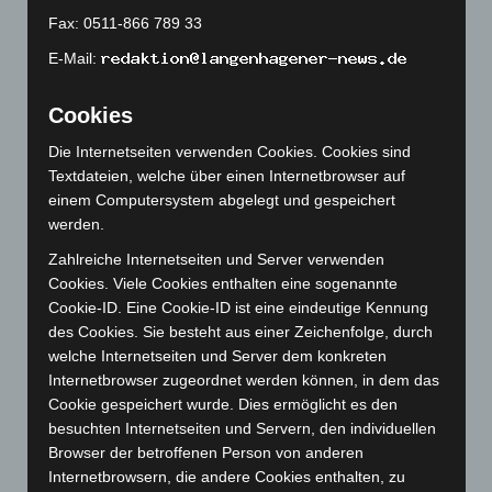
Juni 2023
(142)
Fax: 0511-866 789 33
Mai 2023
(139)
E-Mail:
April 2023
(155)
März 2023
(174)
Cookies
Februar 2023
(154)
Die Internetseiten verwenden Cookies. Cookies sind
Januar 2023
(140)
Textdateien, welche über einen Internetbrowser auf
einem Computersystem abgelegt und gespeichert
Dezember 2022
(130)
werden.
November 2022
(167)
Zahlreiche Internetseiten und Server verwenden
Oktober 2022
(166)
Cookies. Viele Cookies enthalten eine sogenannte
September 2022
(205)
Cookie-ID. Eine Cookie-ID ist eine eindeutige Kennung
des Cookies. Sie besteht aus einer Zeichenfolge, durch
August 2022
(166)
welche Internetseiten und Server dem konkreten
Juli 2022
(133)
Internetbrowser zugeordnet werden können, in dem das
Juni 2022
(167)
Cookie gespeichert wurde. Dies ermöglicht es den
besuchten Internetseiten und Servern, den individuellen
Mai 2022
(177)
Browser der betroffenen Person von anderen
April 2022
(198)
Internetbrowsern, die andere Cookies enthalten, zu