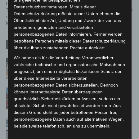
uns geltenden landesspezifischen
Präventionsoffensive gegen
Schüsse in Langenhagen: 51-
Datenschutzbestimmungen. Mittels dieser
Trickbetrug: Polizei Hannover
Jähriger schwer verletzt
Datenschutzerklärung möchte unser Unternehmen die
stärkt Schutz für ältere
Öffentlichkeit über Art, Umfang und Zweck der von uns
Menschen
erhobenen, genutzten und verarbeiteten
personenbezogenen Daten informieren. Ferner werden
betroffene Personen mittels dieser Datenschutzerklärung
Verwandte Artikel
Mehr vom Autor
über die ihnen zustehenden Rechte aufgeklärt.
Wir haben als für die Verarbeitung Verantwortlicher
Kunst trifft Weingenuss: Barbara-
zahlreiche technische und organisatorische Maßnahmen
Susann Mehring zeigt ihre Werke im
umgesetzt, um einen möglichst lückenlosen Schutz der
Jacques’ Wein-Depot Isernhagen
über diese Internetseite verarbeiteten
personenbezogenen Daten sicherzustellen. Dennoch
A2: Zweite Turbobaustelle startet
können Internetbasierte Datenübertragungen
zwischen Hannover-West und
grundsätzlich Sicherheitslücken aufweisen, sodass ein
Bothfeld
absoluter Schutz nicht gewährleistet werden kann. Aus
diesem Grund steht es jeder betroffenen Person frei,
personenbezogene Daten auch auf alternativen Wegen,
Niedersachsen: Feuerwehrkräfte
beispielsweise telefonisch, an uns zu übermitteln.
kehren nach Waldbrandeinsatz aus
Spanien zurück