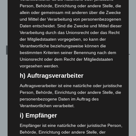
Person, Behörde, Einrichtung oder andere Stelle, die
Über uns
1
allein oder gemeinsam mit anderen über die Zwecke
Veranstaltungen
1.889
und Mittel der Verarbeitung von personenbezogenen
Welt
1.272
Daten entscheidet. Sind die Zwecke und Mittel dieser
Verarbeitung durch das Unionsrecht oder das Recht
der Mitgliedstaaten vorgegeben, so kann der
Verantwortliche beziehungsweise können die
Archiv
bestimmten Kriterien seiner Benennung nach dem
Unionsrecht oder dem Recht der Mitgliedstaaten
August 2026
(15)
vorgesehen werden.
Juli 2026
(73)
h) Auftragsverarbeiter
Juni 2026
(139)
Auftragsverarbeiter ist eine natürliche oder juristische
Mai 2026
(99)
Person, Behörde, Einrichtung oder andere Stelle, die
personenbezogene Daten im Auftrag des
April 2026
(99)
Verantwortlichen verarbeitet.
März 2026
(115)
i) Empfänger
Februar 2026
(109)
Empfänger ist eine natürliche oder juristische Person,
Januar 2026
(122)
Behörde, Einrichtung oder andere Stelle, der