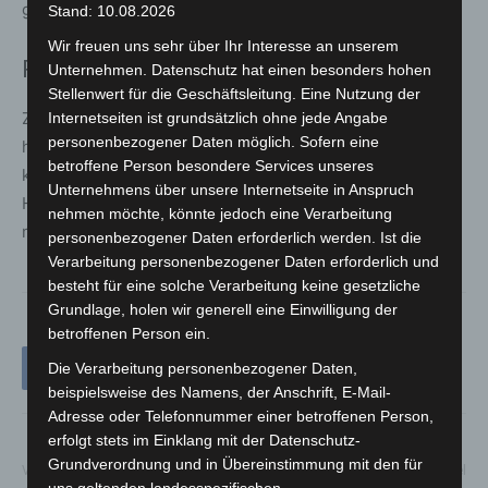
gesicherten Angaben gemacht werden.
Stand: 10.08.2026
Wir freuen uns sehr über Ihr Interesse an unserem
Polizei bittet um Hinweise
Unternehmen. Datenschutz hat einen besonders hohen
Stellenwert für die Geschäftsleitung. Eine Nutzung der
Zeugen, die Beobachtungen zum Tatgeschehen gemacht
Internetseiten ist grundsätzlich ohne jede Angabe
personenbezogener Daten möglich. Sofern eine
haben oder Hinweise zu beteiligten Personen geben
betroffene Person besondere Services unseres
können, werden gebeten, sich beim Kriminaldauerdienst
Unternehmens über unsere Internetseite in Anspruch
Hannover unter der Telefonnummer 0511 109-5555 zu
nehmen möchte, könnte jedoch eine Verarbeitung
melden. Die Ermittlungen dauern an.
personenbezogener Daten erforderlich werden. Ist die
Verarbeitung personenbezogener Daten erforderlich und
besteht für eine solche Verarbeitung keine gesetzliche
Grundlage, holen wir generell eine Einwilligung der
betroffenen Person ein.
Die Verarbeitung personenbezogener Daten,
beispielsweise des Namens, der Anschrift, E-Mail-
Adresse oder Telefonnummer einer betroffenen Person,
erfolgt stets im Einklang mit der Datenschutz-
Grundverordnung und in Übereinstimmung mit den für
Vorheriger Artikel
Nächster Artikel