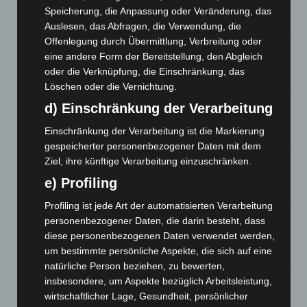
M’era Luna 2026: 25.000 Fans feiern in Hildesheim
Speicherung, die Anpassung oder Veränderung, das
10. August 2026
Auslesen, das Abfragen, die Verwendung, die
Offenlegung durch Übermittlung, Verbreitung oder
Kunst trifft Weingenuss: Barbara-Susann Mehring zeigt ihre
eine andere Form der Bereitstellung, den Abgleich
Werke im Jacques’ Wein-Depot Isernhagen
oder die Verknüpfung, die Einschränkung, das
8. August 2026
Löschen oder die Vernichtung.
A2: Zweite Turbobaustelle startet zwischen Hannover-West
d) Einschränkung der Verarbeitung
und Bothfeld
Einschränkung der Verarbeitung ist die Markierung
8. August 2026
gespeicherter personenbezogener Daten mit dem
Ziel, ihre künftige Verarbeitung einzuschränken.
Niedersachsen: Feuerwehrkräfte kehren nach
Waldbrandeinsatz aus Spanien zurück
e) Profiling
7. August 2026
Profiling ist jede Art der automatisierten Verarbeitung
Hannover: Erste Tigermücken-Population in Niedersachsen
personenbezogener Daten, die darin besteht, dass
entdeckt
diese personenbezogenen Daten verwendet werden,
7. August 2026
um bestimmte persönliche Aspekte, die sich auf eine
natürliche Person beziehen, zu bewerten,
Brand im „Haus der Begegnung“ in Neuwarmbüchen schnell
insbesondere, um Aspekte bezüglich Arbeitsleistung,
eingedämmt
wirtschaftlicher Lage, Gesundheit, persönlicher
6. August 2026