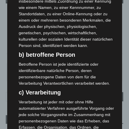
insbesondere mittels Zuordnung zu einer Kennung
wie einem Namen, zu einer Kennnummer, zu
LANGENHAGEN
Standortdaten, zu einer Online-Kennung oder zu
einem oder mehreren besonderen Merkmalen, die
Überwiegend Bewölkt
Ausdruck der physischen, physiologischen,
°
24.5
°
C
genetischen, psychischen, wirtschaftlichen,
23.5
kulturellen oder sozialen Identität dieser natürlichen
°
22.2
Person sind, identifiziert werden kann.
b) betroffene Person
53%
1.3m/s
72%
Betroffene Person ist jede identifizierte oder
MO.
DI.
MI.
DO.
FR.
identifizierbare natürliche Person, deren
27
°
25
°
26
°
30
°
34
°
personenbezogene Daten von dem für die
Verarbeitung Verantwortlichen verarbeitet werden.
c) Verarbeitung
Verarbeitung ist jeder mit oder ohne Hilfe
automatisierter Verfahren ausgeführte Vorgang oder
jede solche Vorgangsreihe im Zusammenhang mit
Aktuelle Beiträge
personenbezogenen Daten wie das Erheben, das
Erfassen, die Organisation, das Ordnen, die