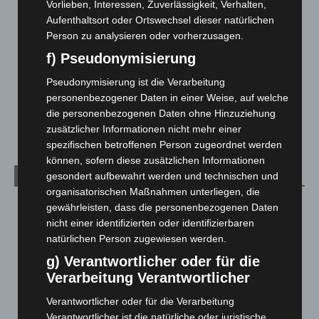
Vorlieben, Interessen, Zuverlässigkeit, Verhalten,
Aufenthaltsort oder Ortswechsel dieser natürlichen
Region Hannover: 21 neue Notfallsanitäter starten beim
Person zu analysieren oder vorherzusagen.
Roten Kreuz
f) Pseudonymisierung
5. August 2026
Pseudonymisierung ist die Verarbeitung
Mann läuft mit Hockeyschläger über A7 – Polizei sucht
personenbezogener Daten in einer Weise, auf welche
Zeugen
die personenbezogenen Daten ohne Hinzuziehung
5. August 2026
zusätzlicher Informationen nicht mehr einer
spezifischen betroffenen Person zugeordnet werden
können, sofern diese zusätzlichen Informationen
gesondert aufbewahrt werden und technischen und
Kategorien
organisatorischen Maßnahmen unterliegen, die
Blaulicht
2.799
gewährleisten, dass die personenbezogenen Daten
nicht einer identifizierten oder identifizierbaren
Corona-News
712
natürlichen Person zugewiesen werden.
Hannover und Region
5.039
g) Verantwortlicher oder für die
Langenhagen und Ortsteile
3.252
Verarbeitung Verantwortlicher
Leserbriefe
1
Verantwortlicher oder für die Verarbeitung
Menschen
2
Verantwortlicher ist die natürliche oder juristische