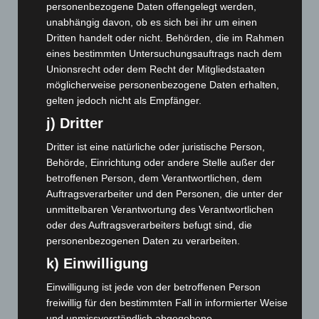
Dezember 2025
(103)
personenbezogene Daten offengelegt werden,
November 2025
(114)
unabhängig davon, ob es sich bei ihr um einen
Dritten handelt oder nicht. Behörden, die im Rahmen
Oktober 2025
(112)
eines bestimmten Untersuchungsauftrags nach dem
September 2025
(93)
Unionsrecht oder dem Recht der Mitgliedstaaten
August 2025
(90)
möglicherweise personenbezogene Daten erhalten,
gelten jedoch nicht als Empfänger.
Juli 2025
(90)
j) Dritter
Juni 2025
(103)
Dritter ist eine natürliche oder juristische Person,
Mai 2025
(112)
Behörde, Einrichtung oder andere Stelle außer der
April 2025
(88)
betroffenen Person, dem Verantwortlichen, dem
März 2025
(111)
Auftragsverarbeiter und den Personen, die unter der
unmittelbaren Verantwortung des Verantwortlichen
Februar 2025
(96)
oder des Auftragsverarbeiters befugt sind, die
Januar 2025
(88)
personenbezogenen Daten zu verarbeiten.
Dezember 2024
(89)
k) Einwilligung
November 2024
(94)
Einwilligung ist jede von der betroffenen Person
Oktober 2024
(93)
freiwillig für den bestimmten Fall in informierter Weise
und unmissverständlich abgegebene