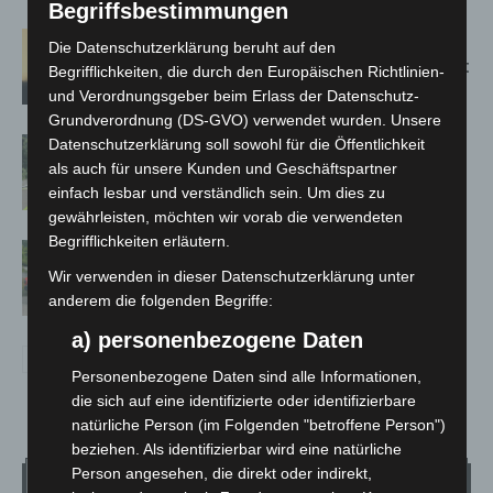
Begriffsbestimmungen
Hannover: Erste Tigermücken-
Die Datenschutzerklärung beruht auf den
Population in Niedersachsen entdeckt
Begrifflichkeiten, die durch den Europäischen Richtlinien-
und Verordnungsgeber beim Erlass der Datenschutz-
Grundverordnung (DS-GVO) verwendet wurden. Unsere
Brand im „Haus der Begegnung“ in
Datenschutzerklärung soll sowohl für die Öffentlichkeit
als auch für unsere Kunden und Geschäftspartner
Neuwarmbüchen schnell eingedämmt
einfach lesbar und verständlich sein. Um dies zu
gewährleisten, möchten wir vorab die verwendeten
Begrifflichkeiten erläutern.
Region Hannover: 21 neue
Notfallsanitäter starten beim Roten
Wir verwenden in dieser Datenschutzerklärung unter
Kreuz
anderem die folgenden Begriffe:
a) personenbezogene Daten
Personenbezogene Daten sind alle Informationen,
die sich auf eine identifizierte oder identifizierbare
natürliche Person (im Folgenden "betroffene Person")
beziehen. Als identifizierbar wird eine natürliche
Person angesehen, die direkt oder indirekt,
Wetter