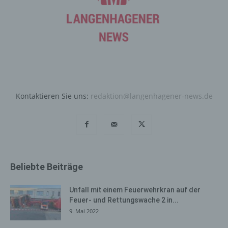
Daten und Informationen. Diese allgemeinen Daten und
Informationen werden in den Logfiles des Servers
gespeichert. Erfasst werden können die (1) verwendeten
Browsertypen und Versionen, (2) das vom zugreifenden
System verwendete Betriebssystem, (3) die
Internetseite, von welcher ein zugreifendes System auf
unsere Internetseite gelangt (sogenannte Referrer), (4)
die Unterwebseiten, welche über ein zugreifendes
Kontaktieren Sie uns:
redaktion@langenhagener-news.de
System auf unserer Internetseite angesteuert werden,
(5) das Datum und die Uhrzeit eines Zugriffs auf die
Internetseite, (6) eine Internet-Protokoll-Adresse (IP-
Adresse), (7) der Internet-Service-Provider des
zugreifenden Systems und (8) sonstige ähnliche Daten
und Informationen, die der Gefahrenabwehr im Falle von
Beliebte Beiträge
Angriffen auf unsere informationstechnologischen
Systeme dienen.
Unfall mit einem Feuerwehrkran auf der
Bei der Nutzung dieser allgemeinen Daten und
Feuer- und Rettungswache 2 in...
Informationen ziehen wird keine Rückschlüsse auf die
9. Mai 2022
betroffene Person. Diese Informationen werden vielmehr