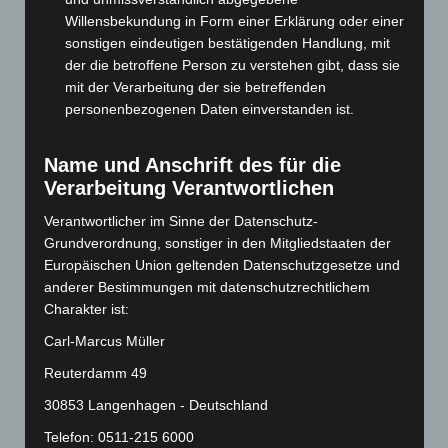
September 2024
(112)
Willensbekundung in Form einer Erklärung oder einer
August 2024
(107)
sonstigen eindeutigen bestätigenden Handlung, mit
Juli 2024
(89)
der die betroffene Person zu verstehen gibt, dass sie
mit der Verarbeitung der sie betreffenden
Juni 2024
(107)
personenbezogenen Daten einverstanden ist.
Mai 2024
(149)
April 2024
(102)
Name und Anschrift des für die
März 2024
(103)
Verarbeitung Verantwortlichen
Februar 2024
(103)
Verantwortlicher im Sinne der Datenschutz-
Januar 2024
(111)
Grundverordnung, sonstiger in den Mitgliedstaaten der
Europäischen Union geltenden Datenschutzgesetze und
Dezember 2023
(130)
anderer Bestimmungen mit datenschutzrechtlichem
November 2023
(130)
Charakter ist:
Oktober 2023
(114)
Carl-Marcus Müller
September 2023
(133)
Reuterdamm 49
August 2023
(134)
30853 Langenhagen - Deutschland
Juli 2023
(118)
Telefon: 0511-215 6000