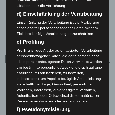
Löschen oder die Vernichtung.
Mann läuft mit Hockeyschläger über A7 – Polizei sucht
d) Einschränkung der Verarbeitung
Zeugen
5. August 2026
Einschränkung der Verarbeitung ist die Markierung
gespeicherter personenbezogener Daten mit dem
Celle: Mensch stirbt bei Bagger-Unfall auf Baustelle
Ziel, ihre künftige Verarbeitung einzuschränken.
5. August 2026
e) Profiling
Profiling ist jede Art der automatisierten Verarbeitung
personenbezogener Daten, die darin besteht, dass
Kategorien
diese personenbezogenen Daten verwendet werden,
um bestimmte persönliche Aspekte, die sich auf eine
Blaulicht
2.799
natürliche Person beziehen, zu bewerten,
Corona-News
712
insbesondere, um Aspekte bezüglich Arbeitsleistung,
wirtschaftlicher Lage, Gesundheit, persönlicher
Hannover und Region
5.039
Vorlieben, Interessen, Zuverlässigkeit, Verhalten,
Langenhagen und Ortsteile
3.252
Aufenthaltsort oder Ortswechsel dieser natürlichen
Leserbriefe
1
Person zu analysieren oder vorherzusagen.
Menschen
2
f) Pseudonymisierung