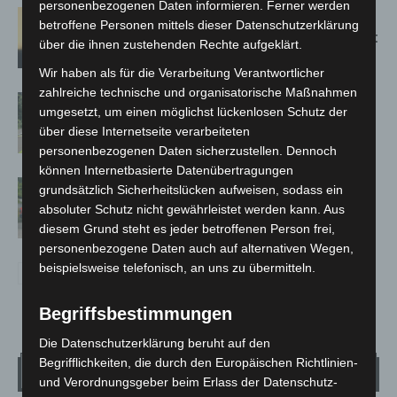
personenbezogenen Daten informieren. Ferner werden
Hannover: Erste Tigermücken-
betroffene Personen mittels dieser Datenschutzerklärung
Population in Niedersachsen entdeckt
über die ihnen zustehenden Rechte aufgeklärt.
Wir haben als für die Verarbeitung Verantwortlicher
zahlreiche technische und organisatorische Maßnahmen
Brand im „Haus der Begegnung“ in
umgesetzt, um einen möglichst lückenlosen Schutz der
Neuwarmbüchen schnell eingedämmt
über diese Internetseite verarbeiteten
personenbezogenen Daten sicherzustellen. Dennoch
können Internetbasierte Datenübertragungen
Region Hannover: 21 neue
grundsätzlich Sicherheitslücken aufweisen, sodass ein
Notfallsanitäter starten beim Roten
absoluter Schutz nicht gewährleistet werden kann. Aus
Kreuz
diesem Grund steht es jeder betroffenen Person frei,
personenbezogene Daten auch auf alternativen Wegen,
beispielsweise telefonisch, an uns zu übermitteln.
Begriffsbestimmungen
Die Datenschutzerklärung beruht auf den
Begrifflichkeiten, die durch den Europäischen Richtlinien-
Wetter
und Verordnungsgeber beim Erlass der Datenschutz-