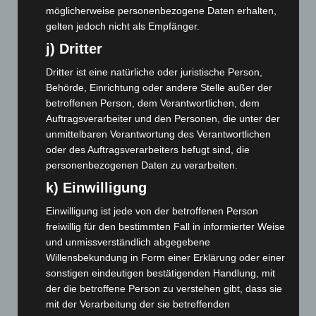
August 2024
(107)
möglicherweise personenbezogene Daten erhalten,
gelten jedoch nicht als Empfänger.
Juli 2024
(89)
j) Dritter
Juni 2024
(107)
Dritter ist eine natürliche oder juristische Person,
Mai 2024
(149)
Behörde, Einrichtung oder andere Stelle außer der
April 2024
(102)
betroffenen Person, dem Verantwortlichen, dem
März 2024
(103)
Auftragsverarbeiter und den Personen, die unter der
unmittelbaren Verantwortung des Verantwortlichen
Februar 2024
(103)
oder des Auftragsverarbeiters befugt sind, die
Januar 2024
(111)
personenbezogenen Daten zu verarbeiten.
Dezember 2023
(130)
k) Einwilligung
November 2023
(130)
Einwilligung ist jede von der betroffenen Person
Oktober 2023
(114)
freiwillig für den bestimmten Fall in informierter Weise
und unmissverständlich abgegebene
September 2023
(133)
Willensbekundung in Form einer Erklärung oder einer
August 2023
(134)
sonstigen eindeutigen bestätigenden Handlung, mit
Juli 2023
(118)
der die betroffene Person zu verstehen gibt, dass sie
mit der Verarbeitung der sie betreffenden
Juni 2023
(142)