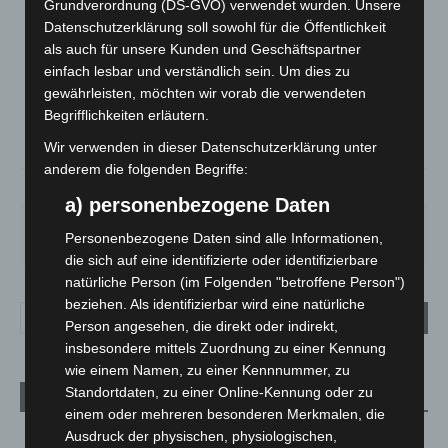
Grundverordnung (DS-GVO) verwendet wurden. Unsere
Datenschutzerklärung soll sowohl für die Öffentlichkeit
LANGENHAGEN
als auch für unsere Kunden und Geschäftspartner
Klarer Himmel
einfach lesbar und verständlich sein. Um dies zu
°
25.2
°
gewährleisten, möchten wir vorab die verwendeten
C
24.3
Begrifflichkeiten erläutern.
°
23.3
Wir verwenden in dieser Datenschutzerklärung unter
anderem die folgenden Begriffe:
38%
3.6m/s
7%
a) personenbezogene Daten
SA.
SO.
MO.
DI.
MI.
Personenbezogene Daten sind alle Informationen,
27
°
34
°
26
°
23
°
26
°
die sich auf eine identifizierte oder identifizierbare
natürliche Person (im Folgenden "betroffene Person")
beziehen. Als identifizierbar wird eine natürliche
Person angesehen, die direkt oder indirekt,
insbesondere mittels Zuordnung zu einer Kennung
wie einem Namen, zu einer Kennnummer, zu
Standortdaten, zu einer Online-Kennung oder zu
Aktuelle Beiträge
einem oder mehreren besonderen Merkmalen, die
Kunst trifft Weingenuss: Barbara-Susann Mehring zeigt ihre
Ausdruck der physischen, physiologischen,