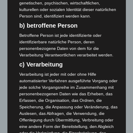
Werke im Jacques’ Wein-Depot Isernhagen
genetischen, psychischen, wirtschaftlichen,
8. August 2026
kulturellen oder sozialen Identität dieser natürlichen
Person sind, identifiziert werden kann.
A2: Zweite Turbobaustelle startet zwischen Hannover-West
b) betroffene Person
und Bothfeld
8. August 2026
Betroffene Person ist jede identifizierte oder
identifizierbare natürliche Person, deren
Niedersachsen: Feuerwehrkräfte kehren nach
personenbezogene Daten von dem für die
Waldbrandeinsatz aus Spanien zurück
Verarbeitung Verantwortlichen verarbeitet werden.
7. August 2026
c) Verarbeitung
Hannover: Erste Tigermücken-Population in Niedersachsen
Verarbeitung ist jeder mit oder ohne Hilfe
entdeckt
automatisierter Verfahren ausgeführte Vorgang oder
7. August 2026
jede solche Vorgangsreihe im Zusammenhang mit
personenbezogenen Daten wie das Erheben, das
Brand im „Haus der Begegnung“ in Neuwarmbüchen schnell
Erfassen, die Organisation, das Ordnen, die
eingedämmt
Speicherung, die Anpassung oder Veränderung, das
6. August 2026
Auslesen, das Abfragen, die Verwendung, die
Region Hannover: 21 neue Notfallsanitäter starten beim
Offenlegung durch Übermittlung, Verbreitung oder
Roten Kreuz
eine andere Form der Bereitstellung, den Abgleich
5. August 2026
oder die Verknüpfung, die Einschränkung, das