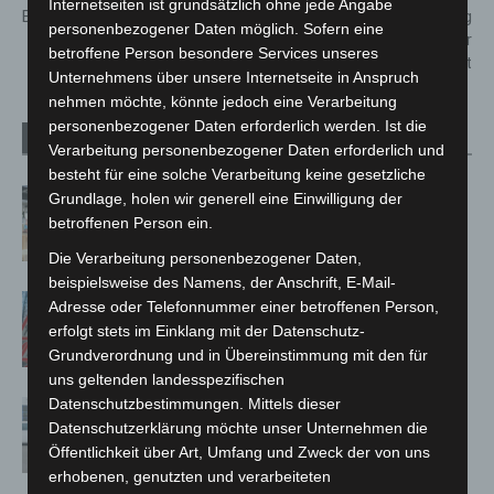
Internetseiten ist grundsätzlich ohne jede Angabe
Bürgersprechstunde
verhindert Brandausbreitung
personenbezogener Daten möglich. Sofern eine
bei Küchenbrand in der
betroffene Person besondere Services unseres
Südstadt
Unternehmens über unsere Internetseite in Anspruch
nehmen möchte, könnte jedoch eine Verarbeitung
personenbezogener Daten erforderlich werden. Ist die
Verwandte Artikel
Mehr vom Autor
Verarbeitung personenbezogener Daten erforderlich und
besteht für eine solche Verarbeitung keine gesetzliche
Kunst trifft Weingenuss: Barbara-
Grundlage, holen wir generell eine Einwilligung der
Susann Mehring zeigt ihre Werke im
betroffenen Person ein.
Jacques’ Wein-Depot Isernhagen
Die Verarbeitung personenbezogener Daten,
beispielsweise des Namens, der Anschrift, E-Mail-
A2: Zweite Turbobaustelle startet
Adresse oder Telefonnummer einer betroffenen Person,
zwischen Hannover-West und
erfolgt stets im Einklang mit der Datenschutz-
Bothfeld
Grundverordnung und in Übereinstimmung mit den für
uns geltenden landesspezifischen
Datenschutzbestimmungen. Mittels dieser
Niedersachsen: Feuerwehrkräfte
Datenschutzerklärung möchte unser Unternehmen die
kehren nach Waldbrandeinsatz aus
Öffentlichkeit über Art, Umfang und Zweck der von uns
Spanien zurück
erhobenen, genutzten und verarbeiteten