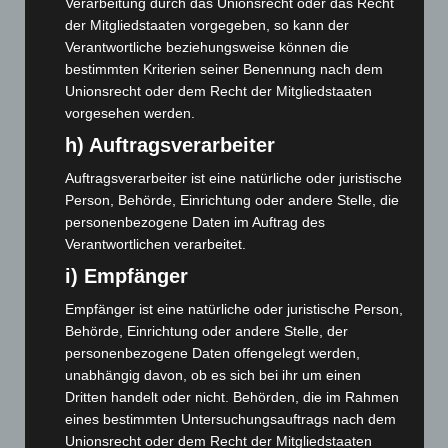
Verarbeitung durch das Unionsrecht oder das Recht
November 2025
(114)
der Mitgliedstaaten vorgegeben, so kann der
Oktober 2025
(112)
Verantwortliche beziehungsweise können die
bestimmten Kriterien seiner Benennung nach dem
September 2025
(93)
Unionsrecht oder dem Recht der Mitgliedstaaten
August 2025
(90)
vorgesehen werden.
Juli 2025
(90)
h) Auftragsverarbeiter
Juni 2025
(103)
Auftragsverarbeiter ist eine natürliche oder juristische
Mai 2025
(112)
Person, Behörde, Einrichtung oder andere Stelle, die
April 2025
(88)
personenbezogene Daten im Auftrag des
Verantwortlichen verarbeitet.
März 2025
(111)
i) Empfänger
Februar 2025
(96)
Empfänger ist eine natürliche oder juristische Person,
Januar 2025
(88)
Behörde, Einrichtung oder andere Stelle, der
Dezember 2024
(89)
personenbezogene Daten offengelegt werden,
November 2024
(94)
unabhängig davon, ob es sich bei ihr um einen
Dritten handelt oder nicht. Behörden, die im Rahmen
Oktober 2024
(93)
eines bestimmten Untersuchungsauftrags nach dem
September 2024
(112)
Unionsrecht oder dem Recht der Mitgliedstaaten