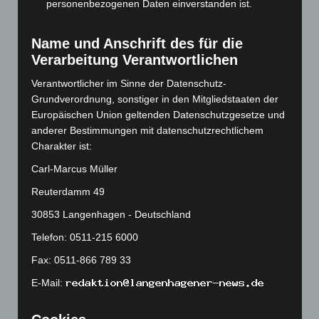
personenbezogenen Daten einverstanden ist.
Mai 2023
(139)
April 2023
(155)
Name und Anschrift des für die
März 2023
(174)
Verarbeitung Verantwortlichen
Februar 2023
(154)
Verantwortlicher im Sinne der Datenschutz-
Januar 2023
(140)
Grundverordnung, sonstiger in den Mitgliedstaaten der
Europäischen Union geltenden Datenschutzgesetze und
Dezember 2022
(130)
anderer Bestimmungen mit datenschutzrechtlichem
November 2022
(167)
Charakter ist:
Oktober 2022
(166)
Carl-Marcus Müller
September 2022
(205)
Reuterdamm 49
August 2022
(166)
30853 Langenhagen - Deutschland
Juli 2022
(133)
Telefon: 0511-215 6000
Juni 2022
(167)
Fax: 0511-866 789 33
Mai 2022
(177)
E-Mail:
April 2022
(198)
März 2022
(221)