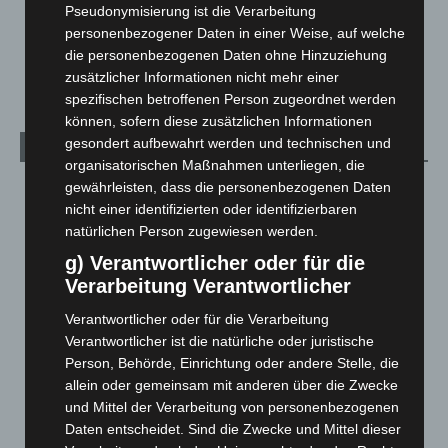
Über uns
1
Pseudonymisierung ist die Verarbeitung
personenbezogener Daten in einer Weise, auf welche
Veranstaltungen
1.888
die personenbezogenen Daten ohne Hinzuziehung
Welt
1.271
zusätzlicher Informationen nicht mehr einer
spezifischen betroffenen Person zugeordnet werden
können, sofern diese zusätzlichen Informationen
gesondert aufbewahrt werden und technischen und
Archiv
organisatorischen Maßnahmen unterliegen, die
gewährleisten, dass die personenbezogenen Daten
August 2026
(14)
nicht einer identifizierten oder identifizierbaren
Juli 2026
(73)
natürlichen Person zugewiesen werden.
Juni 2026
(139)
g) Verantwortlicher oder für die
Mai 2026
(99)
Verarbeitung Verantwortlicher
April 2026
(99)
Verantwortlicher oder für die Verarbeitung
März 2026
(115)
Verantwortlicher ist die natürliche oder juristische
Person, Behörde, Einrichtung oder andere Stelle, die
Februar 2026
(109)
allein oder gemeinsam mit anderen über die Zwecke
Januar 2026
(122)
und Mittel der Verarbeitung von personenbezogenen
Daten entscheidet. Sind die Zwecke und Mittel dieser
Dezember 2025
(103)