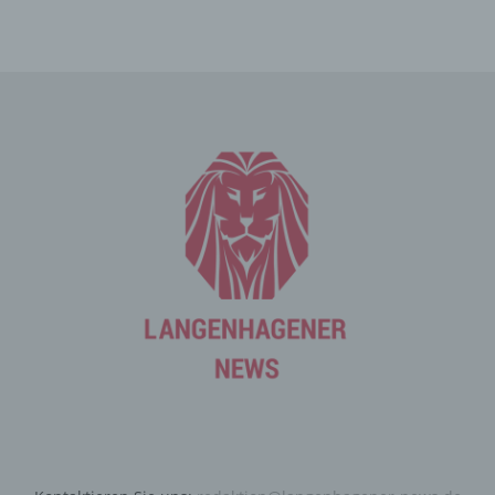
durch uns daher einerseits statistisch und ferner mit dem
Ziel ausgewertet, den Datenschutz und die
Datensicherheit in unserem Unternehmen zu erhöhen,
um letztlich ein optimales Schutzniveau für die von uns
verarbeiteten personenbezogenen Daten
sicherzustellen. Die anonymen Daten der Server-Logfiles
werden getrennt von allen durch eine betroffene Person
angegebenen personenbezogenen Daten gespeichert.
Registrierung auf unserer
Internetseite
Die betroffene Person hat die Möglichkeit, sich auf der
Internetseite des für die Verarbeitung Verantwortlichen
unter Angabe von personenbezogenen Daten zu
registrieren. Welche personenbezogenen Daten dabei
an den für die Verarbeitung Verantwortlichen übermittelt
werden, ergibt sich aus der jeweiligen Eingabemaske,
die für die Registrierung verwendet wird. Die von der
betroffenen Person eingegebenen personenbezogenen