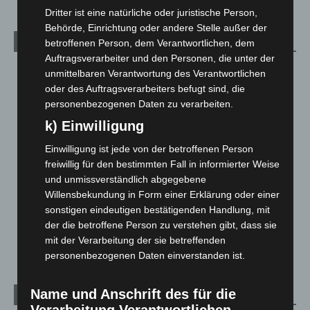
Dritter ist eine natürliche oder juristische Person,
Behörde, Einrichtung oder andere Stelle außer der
Kategorien
betroffenen Person, dem Verantwortlichen, dem
Auftragsverarbeiter und den Personen, die unter der
Blaulicht
2.799
unmittelbaren Verantwortung des Verantwortlichen
oder des Auftragsverarbeiters befugt sind, die
Corona-News
712
personenbezogenen Daten zu verarbeiten.
Hannover und Region
5.039
k) Einwilligung
Langenhagen und Ortsteile
3.252
Einwilligung ist jede von der betroffenen Person
Leserbriefe
1
freiwillig für den bestimmten Fall in informierter Weise
Menschen
2
und unmissverständlich abgegebene
Willensbekundung in Form einer Erklärung oder einer
Über uns
1
sonstigen eindeutigen bestätigenden Handlung, mit
Veranstaltungen
1.888
der die betroffene Person zu verstehen gibt, dass sie
Welt
1.271
mit der Verarbeitung der sie betreffenden
personenbezogenen Daten einverstanden ist.
Name und Anschrift des für die
Archiv