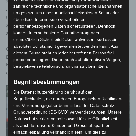
Zeugenaussagen auszuschließen, dass der 57-Jährige
zahlreiche technische und organisatorische Maßnahmen
absichtlich in die Personengruppe gefahren ist. Die
umgesetzt, um einen möglichst lückenlosen Schutz der
Untersuchungen des Verkehrsunfalldienstes Hannover
über diese Internetseite verarbeiteten
zum Unfallhergang und der Ursache dauern aber noch
personenbezogenen Daten sicherzustellen. Dennoch
an.
können Internetbasierte Datenübertragungen
grundsätzlich Sicherheitslücken aufweisen, sodass ein
absoluter Schutz nicht gewährleistet werden kann. Aus
Gegen den Fahrzeugführer wurden unter anderem
diesem Grund steht es jeder betroffenen Person frei,
Ermittlungsverfahren wegen fahrlässiger
personenbezogene Daten auch auf alternativen Wegen,
Körperverletzung und Gefährdung des Straßenverkehrs
beispielsweise telefonisch, an uns zu übermitteln.
eingeleitet.
Begriffsbestimmungen
Video-
Die Datenschutzerklärung beruht auf den
Player
Begrifflichkeiten, die durch den Europäischen Richtlinien-
und Verordnungsgeber beim Erlass der Datenschutz-
Grundverordnung (DS-GVO) verwendet wurden. Unsere
Datenschutzerklärung soll sowohl für die Öffentlichkeit
als auch für unsere Kunden und Geschäftspartner
einfach lesbar und verständlich sein. Um dies zu