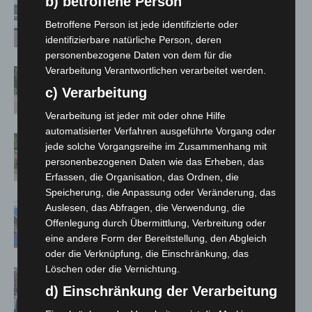
b) betroffene Person
Niedersachsen: Feuerwehrkräfte
kehren nach Waldbrandeinsatz aus
Betroffene Person ist jede identifizierte oder
Spanien zurück
identifizierbare natürliche Person, deren
personenbezogene Daten von dem für die
Verarbeitung Verantwortlichen verarbeitet werden.
Brand im „Haus der Begegnung“ in
Neuwarmbüchen schnell eingedämmt
c) Verarbeitung
Verarbeitung ist jeder mit oder ohne Hilfe
automatisierter Verfahren ausgeführte Vorgang oder
Region Hannover: 21 neue
jede solche Vorgangsreihe im Zusammenhang mit
Notfallsanitäter starten beim Roten
personenbezogenen Daten wie das Erheben, das
Kreuz
Erfassen, die Organisation, das Ordnen, die
Speicherung, die Anpassung oder Veränderung, das
Mann läuft mit Hockeyschläger über
Auslesen, das Abfragen, die Verwendung, die
A7 – Polizei sucht Zeugen
Offenlegung durch Übermittlung, Verbreitung oder
eine andere Form der Bereitstellung, den Abgleich
oder die Verknüpfung, die Einschränkung, das
Löschen oder die Vernichtung.
Celle: Mensch stirbt bei Bagger-Unfall
auf Baustelle
d) Einschränkung der Verarbeitung