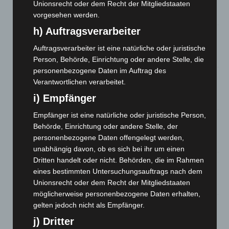
Waldbrandeinsatz aus Spanien zurück
Unionsrecht oder dem Recht der Mitgliedstaaten
7. August 2026
vorgesehen werden.
h) Auftragsverarbeiter
Hannover: Erste Tigermücken-Population in Niedersachsen
entdeckt
Auftragsverarbeiter ist eine natürliche oder juristische
7. August 2026
Person, Behörde, Einrichtung oder andere Stelle, die
personenbezogene Daten im Auftrag des
Brand im „Haus der Begegnung“ in Neuwarmbüchen schnell
Verantwortlichen verarbeitet.
eingedämmt
i) Empfänger
6. August 2026
Empfänger ist eine natürliche oder juristische Person,
Region Hannover: 21 neue Notfallsanitäter starten beim
Behörde, Einrichtung oder andere Stelle, der
Roten Kreuz
personenbezogene Daten offengelegt werden,
5. August 2026
unabhängig davon, ob es sich bei ihr um einen
Dritten handelt oder nicht. Behörden, die im Rahmen
Mann läuft mit Hockeyschläger über A7 – Polizei sucht
eines bestimmten Untersuchungsauftrags nach dem
Zeugen
Unionsrecht oder dem Recht der Mitgliedstaaten
5. August 2026
möglicherweise personenbezogene Daten erhalten,
gelten jedoch nicht als Empfänger.
Celle: Mensch stirbt bei Bagger-Unfall auf Baustelle
5. August 2026
j) Dritter