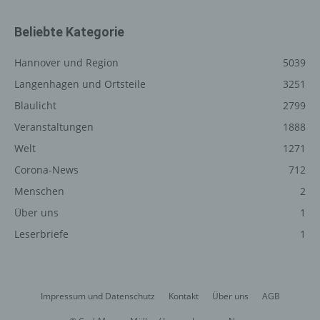
Daten an Dritte erfolgt grundsätzlich nicht, sofern keine
gesetzliche Pflicht zur Weitergabe besteht oder die
Beliebte Kategorie
Weitergabe der Strafverfolgung dient.
Die Registrierung der betroffenen Person unter
Hannover und Region
5039
freiwilliger Angabe personenbezogener Daten dient dem
Langenhagen und Ortsteile
3251
für die Verarbeitung Verantwortlichen dazu, der
betroffenen Person Inhalte oder Leistungen anzubieten,
Blaulicht
2799
die aufgrund der Natur der Sache nur registrierten
Veranstaltungen
1888
Benutzern angeboten werden können. Registrierten
Welt
1271
Personen steht die Möglichkeit frei, die bei der
Registrierung angegebenen personenbezogenen Daten
Corona-News
712
jederzeit abzuändern oder vollständig aus dem
Menschen
2
Datenbestand des für die Verarbeitung Verantwortlichen
Über uns
1
löschen zu lassen.
Leserbriefe
1
Der für die Verarbeitung Verantwortliche erteilt jeder
betroffenen Person jederzeit auf Anfrage Auskunft
darüber, welche personenbezogenen Daten über die
betroffene Person gespeichert sind. Ferner berichtigt
Impressum und Datenschutz
Kontakt
Über uns
AGB
oder löscht der für die Verarbeitung Verantwortliche
personenbezogene Daten auf Wunsch oder Hinweis der