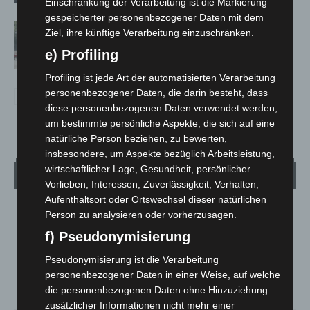
Einschränkung der Verarbeitung ist die Markierung
gespeicherter personenbezogener Daten mit dem
Gasleitung bei McDonald’s-Umbau in
Ziel, ihre künftige Verarbeitung einzuschränken.
Langenhagen beschädigt
e) Profiling
Profiling ist jede Art der automatisierten Verarbeitung
personenbezogener Daten, die darin besteht, dass
diese personenbezogenen Daten verwendet werden,
um bestimmte persönliche Aspekte, die sich auf eine
natürliche Person beziehen, zu bewerten,
insbesondere, um Aspekte bezüglich Arbeitsleistung,
wirtschaftlicher Lage, Gesundheit, persönlicher
Wetter
Vorlieben, Interessen, Zuverlässigkeit, Verhalten,
Aufenthaltsort oder Ortswechsel dieser natürlichen
LANGENHAGEN
Person zu analysieren oder vorherzusagen.
Mäßig Bewölkt
f) Pseudonymisierung
°
15
°
C
Pseudonymisierung ist die Verarbeitung
13.5
personenbezogener Daten in einer Weise, auf welche
°
12.8
die personenbezogenen Daten ohne Hinzuziehung
zusätzlicher Informationen nicht mehr einer