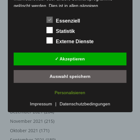
gelöscht werden. Dies ist in allen gängigen
November 2022
(167)
Internetbrowsern möglich. Deaktiviert die betroffene
Oktober 2022
(166)
Person die Setzung von Cookies in dem genutzten
Essenziell
Internetbrowser, sind unter Umständen nicht alle
September 2022
(205)
Statistik
Funktionen unserer Internetseite vollumfänglich nutzbar.
August 2022
(166)
Externe Dienste
Juli 2022
(133)
Erfassung von allgemeinen Daten
Juni 2022
(167)
und Informationen
✓ Akzeptieren
Mai 2022
(177)
Die Internetseite erfasst mit jedem Aufruf der
April 2022
(198)
Internetseite durch eine betroffene Person oder ein
Auswahl speichern
automatisiertes System eine Reihe von allgemeinen
März 2022
(221)
Daten und Informationen. Diese allgemeinen Daten und
Personalisieren
Februar 2022
(189)
Informationen werden in den Logfiles des Servers
gespeichert. Erfasst werden können die (1) verwendeten
Januar 2022
(190)
Impressum
|
Datenschutzbedingungen
Browsertypen und Versionen, (2) das vom zugreifenden
Dezember 2021
(204)
System verwendete Betriebssystem, (3) die
November 2021
(215)
Internetseite, von welcher ein zugreifendes System auf
unsere Internetseite gelangt (sogenannte Referrer), (4)
Oktober 2021
(171)
die Unterwebseiten, welche über ein zugreifendes
September 2021
(180)