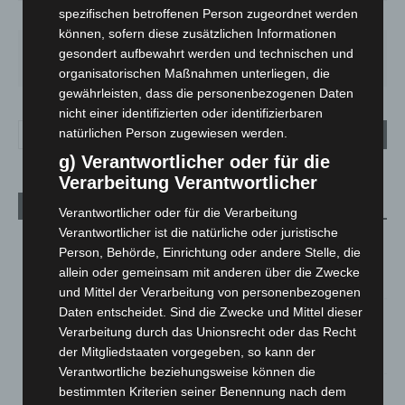
spezifischen betroffenen Person zugeordnet werden
79%
1.8m/s
44%
können, sofern diese zusätzlichen Informationen
SO.
MO.
DI.
MI.
DO.
gesondert aufbewahrt werden und technischen und
33
°
27
°
23
°
26
°
28
°
organisatorischen Maßnahmen unterliegen, die
gewährleisten, dass die personenbezogenen Daten
nicht einer identifizierten oder identifizierbaren
natürlichen Person zugewiesen werden.
g) Verantwortlicher oder für die
Verarbeitung Verantwortlicher
Aktuelle Beiträge
Verantwortlicher oder für die Verarbeitung
Verantwortlicher ist die natürliche oder juristische
Kunst trifft Weingenuss: Barbara-Susann Mehring zeigt ihre
Person, Behörde, Einrichtung oder andere Stelle, die
Werke im Jacques’ Wein-Depot Isernhagen
allein oder gemeinsam mit anderen über die Zwecke
8. August 2026
und Mittel der Verarbeitung von personenbezogenen
Daten entscheidet. Sind die Zwecke und Mittel dieser
A2: Zweite Turbobaustelle startet zwischen Hannover-West
Verarbeitung durch das Unionsrecht oder das Recht
und Bothfeld
der Mitgliedstaaten vorgegeben, so kann der
8. August 2026
Verantwortliche beziehungsweise können die
Niedersachsen: Feuerwehrkräfte kehren nach
bestimmten Kriterien seiner Benennung nach dem