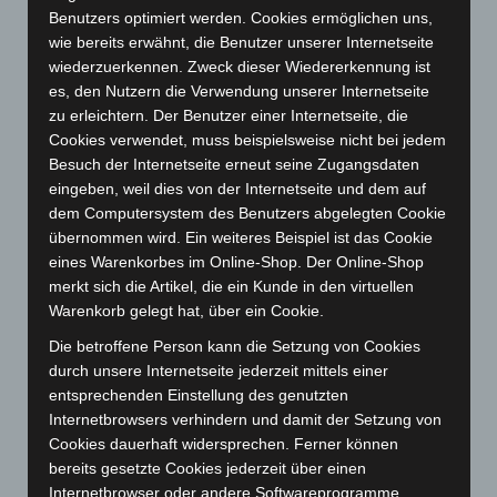
Benutzers optimiert werden. Cookies ermöglichen uns,
Februar 2024
(103)
wie bereits erwähnt, die Benutzer unserer Internetseite
Januar 2024
(111)
wiederzuerkennen. Zweck dieser Wiedererkennung ist
es, den Nutzern die Verwendung unserer Internetseite
Dezember 2023
(130)
zu erleichtern. Der Benutzer einer Internetseite, die
November 2023
(130)
Cookies verwendet, muss beispielsweise nicht bei jedem
Oktober 2023
(114)
Besuch der Internetseite erneut seine Zugangsdaten
eingeben, weil dies von der Internetseite und dem auf
September 2023
(133)
dem Computersystem des Benutzers abgelegten Cookie
August 2023
(134)
übernommen wird. Ein weiteres Beispiel ist das Cookie
Juli 2023
(118)
eines Warenkorbes im Online-Shop. Der Online-Shop
merkt sich die Artikel, die ein Kunde in den virtuellen
Juni 2023
(142)
Warenkorb gelegt hat, über ein Cookie.
Mai 2023
(139)
Die betroffene Person kann die Setzung von Cookies
April 2023
(155)
durch unsere Internetseite jederzeit mittels einer
März 2023
(174)
entsprechenden Einstellung des genutzten
Internetbrowsers verhindern und damit der Setzung von
Februar 2023
(154)
Cookies dauerhaft widersprechen. Ferner können
Januar 2023
(140)
bereits gesetzte Cookies jederzeit über einen
Dezember 2022
(130)
Internetbrowser oder andere Softwareprogramme