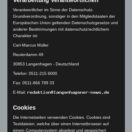
Verarbeitung Verantwortlichen
August 2026
(14)
Verantwortlicher im Sinne der Datenschutz-
Juli 2026
(73)
Grundverordnung, sonstiger in den Mitgliedstaaten der
Europäischen Union geltenden Datenschutzgesetze und
Juni 2026
(139)
anderer Bestimmungen mit datenschutzrechtlichem
Mai 2026
(99)
Charakter ist:
April 2026
(99)
Carl-Marcus Müller
März 2026
(115)
Reuterdamm 49
Februar 2026
(109)
30853 Langenhagen - Deutschland
Januar 2026
(122)
Telefon: 0511-215 6000
Dezember 2025
(103)
Fax: 0511-866 789 33
November 2025
(114)
E-Mail:
Oktober 2025
(112)
September 2025
(93)
Cookies
August 2025
(90)
Die Internetseiten verwenden Cookies. Cookies sind
Juli 2025
(90)
Textdateien, welche über einen Internetbrowser auf
Juni 2025
(103)
einem Computersystem abgelegt und gespeichert