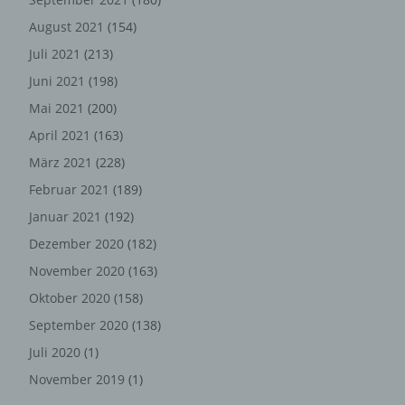
System auf unserer Internetseite angesteuert werden,
August 2021
(154)
(5) das Datum und die Uhrzeit eines Zugriffs auf die
Internetseite, (6) eine Internet-Protokoll-Adresse (IP-
Juli 2021
(213)
Adresse), (7) der Internet-Service-Provider des
Juni 2021
(198)
zugreifenden Systems und (8) sonstige ähnliche Daten
Mai 2021
(200)
und Informationen, die der Gefahrenabwehr im Falle von
Angriffen auf unsere informationstechnologischen
April 2021
(163)
Systeme dienen.
März 2021
(228)
Bei der Nutzung dieser allgemeinen Daten und
Februar 2021
(189)
Informationen ziehen wird keine Rückschlüsse auf die
Januar 2021
(192)
betroffene Person. Diese Informationen werden vielmehr
benötigt, um (1) die Inhalte unserer Internetseite korrekt
Dezember 2020
(182)
auszuliefern, (2) die Inhalte unserer Internetseite sowie
November 2020
(163)
die Werbung für diese zu optimieren, (3) die dauerhafte
Funktionsfähigkeit unserer informationstechnologischen
Oktober 2020
(158)
Systeme und der Technik unserer Internetseite zu
September 2020
(138)
gewährleisten sowie (4) um Strafverfolgungsbehörden
Juli 2020
(1)
im Falle eines Cyberangriffes die zur Strafverfolgung
notwendigen Informationen bereitzustellen. Diese
November 2019
(1)
anonym erhobenen Daten und Informationen werden