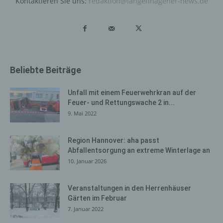
Kontaktieren Sie uns:
redaktion@langenhagener-news.de
Daten werden ausschließlich für die interne Verwendung
bei dem für die Verarbeitung Verantwortlichen und für
eigene Zwecke erhoben und gespeichert. Der für die
Verarbeitung Verantwortliche kann die Weitergabe an
einen oder mehrere Auftragsverarbeiter, beispielsweise
einen Paketdienstleister, veranlassen, der die
personenbezogenen Daten ebenfalls ausschließlich für
Beliebte Beiträge
eine interne Verwendung, die dem für die Verarbeitung
Verantwortlichen zuzurechnen ist, nutzt.
Unfall mit einem Feuerwehrkran auf der
Feuer- und Rettungswache 2 in...
Durch eine Registrierung auf der Internetseite des für die
9. Mai 2022
Verarbeitung Verantwortlichen wird ferner die vom
Internet-Service-Provider (ISP) der betroffenen Person
vergebene IP-Adresse, das Datum sowie die Uhrzeit der
Region Hannover: aha passt
Registrierung gespeichert. Die Speicherung dieser Daten
Abfallentsorgung an extreme Winterlage an
erfolgt vor dem Hintergrund, dass nur so der Missbrauch
10. Januar 2026
unserer Dienste verhindert werden kann, und diese
Daten im Bedarfsfall ermöglichen, begangene Straftaten
Veranstaltungen in den Herrenhäuser
aufzuklären. Insofern ist die Speicherung dieser Daten
Gärten im Februar
zur Absicherung des für die Verarbeitung
7. Januar 2022
Verantwortlichen erforderlich. Eine Weitergabe dieser