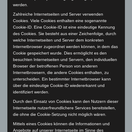
werden.
Mai 2025
(112)
Zahlreiche Internetseiten und Server verwenden
April 2025
(88)
Cookies. Viele Cookies enthalten eine sogenannte
März 2025
(111)
Cookie-ID. Eine Cookie-ID ist eine eindeutige Kennung
Februar 2025
(96)
des Cookies. Sie besteht aus einer Zeichenfolge, durch
welche Internetseiten und Server dem konkreten
Januar 2025
(88)
Internetbrowser zugeordnet werden können, in dem das
Dezember 2024
(89)
Cookie gespeichert wurde. Dies ermöglicht es den
November 2024
(94)
besuchten Internetseiten und Servern, den individuellen
Browser der betroffenen Person von anderen
Oktober 2024
(93)
Internetbrowsern, die andere Cookies enthalten, zu
September 2024
(112)
unterscheiden. Ein bestimmter Internetbrowser kann
über die eindeutige Cookie-ID wiedererkannt und
August 2024
(107)
identifiziert werden.
Juli 2024
(89)
Durch den Einsatz von Cookies kann den Nutzern dieser
Juni 2024
(107)
Internetseite nutzerfreundlichere Services bereitstellen,
Mai 2024
(149)
die ohne die Cookie-Setzung nicht möglich wären.
April 2024
(102)
Mittels eines Cookies können die Informationen und
März 2024
(103)
Angebote auf unserer Internetseite im Sinne des