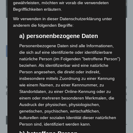
gewährleisten, möchten wir vorab die verwendeten
Begrifflichkeiten erläutern.
00:00
00:46
Wir verwenden in dieser Datenschutzerklärung unter
anderem die folgenden Begriffe:
a) personenbezogene Daten
Personenbezogene Daten sind alle Informationen,
die sich auf eine identifizierte oder identifizierbare
natürliche Person (im Folgenden "betroffene Person")
beziehen. Als identifizierbar wird eine natürliche
Person angesehen, die direkt oder indirekt,
insbesondere mittels Zuordnung zu einer Kennung
Vorheriger Artikel
Nächster Artikel
wie einem Namen, zu einer Kennnummer, zu
Krähenwinkel: Gasleitung bei
Hannoversche Stadtspitze
Standortdaten, zu einer Online-Kennung oder zu
Baggerarbeiten beschädigt
stromert: Nur noch E-Autos
einem oder mehreren besonderen Merkmalen, die
für Dienstfahrten
Ausdruck der physischen, physiologischen,
genetischen, psychischen, wirtschaftlichen,
kulturellen oder sozialen Identität dieser natürlichen
Verwandte Artikel
Mehr vom Autor
Person sind, identifiziert werden kann.