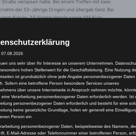
 Straße verlassen hatte. Bei einem Treffen mit zwei
nahm der 53-Jährige Drogen und übergab Geld. Bei
Gramm Kokain, 7,5 Gramm Heroin sowie 135 Euro
ch den Maßnahmen kam der Mann auf freien Fuß.
enschutzerklärung
he Drogendealer, 25 und 29 Jahre alt, am Franz-
gen fanden die Beamten eine gefälschte
: 07.08.2026
es Dealgeld. Beide Männer hielten sich ohne festen
euen uns sehr über Ihr Interesse an unserem Unternehmen. Datenschu
 Untersuchungshaft beantragt.
besonders hohen Stellenwert für die Geschäftsleitung. Eine Nutzung d
etseiten ist grundsätzlich ohne jede Angabe personenbezogener Daten
eahndet: Ein 17-jähriger Jugendlicher hielt sich
h. Sofern eine betroffene Person besondere Services unseres
ntor auf und erhielt eine Ordnungswidrigkeitsanzeige.
nehmens über unsere Internetseite in Anspruch nehmen möchte, könnt
platz angetroffen. Da sie sich verbal aggressiv
 eine Verarbeitung personenbezogener Daten erforderlich werden. Ist 
eitung personenbezogener Daten erforderlich und besteht für eine sol
 angedroht.
eitung keine gesetzliche Grundlage, holen wir generell eine Einwilligun
fenen Person ein.
f, der sich verdächtig hinter einem Pkw an der
rarbeitung personenbezogener Daten, beispielsweise des Namens, de
olle stellten die Beamten eine hochwertige
ift, E-Mail-Adresse oder Telefonnummer einer betroffenen Person, erfo
 Fahrzeugen und einen gefälschten Führerschein