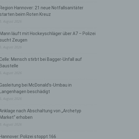
Region Hannover: 21 neue Notfallsanitäter
starten beim Roten Kreuz
5. August 2026
Mann läuft mit Hockeyschläger über A7 – Polizei
sucht Zeugen
5. August 2026
Celle: Mensch stirbt bei Bagger-Unfall auf
Baustelle
5. August 2026
Gasleitung bei McDonald’s-Umbau in
Langenhagen beschädigt
5. August 2026
Anklage nach Abschaltung von „Archetyp
Market“ erhoben
3. August 2026
Hannover: Polizei stoppt 166