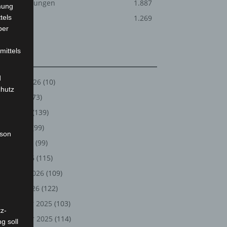
Veranstaltungen
1.887
mung
tels
Welt
1.269
ber
mittels
Archiv
d
August 2026
(10)
chutz
Juli 2026
(73)
Juni 2026
(139)
Mai 2026
(99)
rson
April 2026
(99)
März 2026
(115)
Februar 2026
(109)
Januar 2026
(122)
Dezember 2025
(103)
z-
November 2025
(114)
g soll