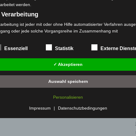
arbeitet werden.
 Verarbeitung
arbeitung ist jeder mit oder ohne Hilfe automatisierter Verfahren ausge
rgang oder jede solche Vorgangsreihe im Zusammenhang mit
rsonenbezogenen Daten wie das Erheben, das Erfassen, die Organisat
bei McDonald’s-Umbau in
Anklage nach Abschaltung von
n beschädigt
„Archetyp Market“ erhoben
s Ordnen, die Speicherung, die Anpassung oder Veränderung, das Aus
Essenziell
Statistik
Externe Dienst
 Abfragen, die Verwendung, die Offenlegung durch Übermittlung, Verb
r eine andere Form der Bereitstellung, den Abgleich oder die Verknüp
✓ Akzeptieren
 Einschränkung, das Löschen oder die Vernichtung.
) Einschränkung der Verarbeitung
Auswahl speichern
schränkung der Verarbeitung ist die Markierung gespeicherter
sonenbezogener Daten mit dem Ziel, ihre künftige Verarbeitung
Personalisieren
nzuschränken.
 Profiling
Impressum
|
Datenschutzbedingungen
filing ist jede Art der automatisierten Verarbeitung personenbezogener
ten, die darin besteht, dass diese personenbezogenen Daten verwend
den, um bestimmte persönliche Aspekte, die sich auf eine natürliche 