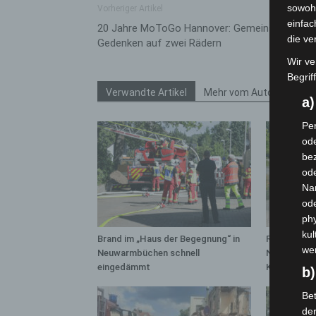
sowohl
Vorheriger Artikel
einfac
20 Jahre MoToGo Hannover: Gemeinschaft un
die ve
Gedenken auf zwei Rädern
Wir ve
Begrif
Verwandte Artikel
Mehr vom Autor
a
Per
ode
bez
ode
Na
od
phy
kul
Brand im „Haus der Begegnung“ in
Region Hann
we
Neuwarmbüchen schnell
Notfallsani
eingedämmt
Kreuz
b)
Bet
de