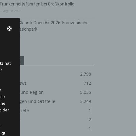
Trunkenheitsfahrten bei Großkontrolle
2. August 2026
Hannover Klassik Open Air 2026: Französische
Oper im Maschpark
2. August 2026
Kategorien
tz hat
er
Blaulicht
2.798
Corona-News
712
e
Hannover und Region
5.035
die
Langenhagen und Ortsteile
3.249
che
g der
Leserbriefe
1
Menschen
2
r
Über uns
1
lgt