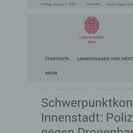
Freitag, August 7, 2026
Startseite
Langenhagen und 
Langenhagener
News
STARTSEITE
LANGENHAGEN UND ORTST
MEHR
Start
Hannover und Region
Schwerpunktkontrollen
Schwerpunktkont
Innenstadt: Poli
gegen Drogenhan