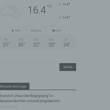
°
16.8
°
C
16.4
°
14.9
78%
3m/s
26%
FR.
SA.
SO.
MO.
DI.
21
°
26
°
32
°
30
°
24
°
Aktuelle Beiträge
Brand im „Haus der Begegnung“ in
Neuwarmbüchen schnell eingedämmt
6. August 2026