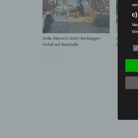
ver
c)
Ver
Vo
pe
Celle: Mensch stirbt bei Bagger-
Gasleitung 
Unfall auf Baustelle
Langenhage
da
das
ode
die
d
Ein
per
ei
e)
Pro
Da
wer