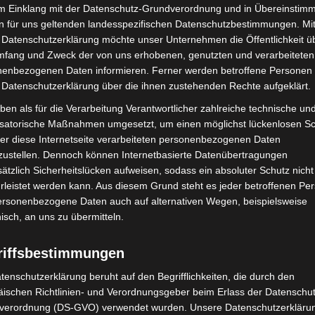
im Einklang mit der Datenschutz-Grundverordnung und in Übereinstim
tähle bestätigte sich, sodass der Mann in Gewahrsam
n für uns geltenden landesspezifischen Datenschutzbestimmungen. Mit
r vorgeführt werden sollte.
 Datenschutzerklärung möchte unser Unternehmen die Öffentlichkeit ü
mfang und Zweck der von uns erhobenen, genutzten und verarbeiteten
enbezogenen Daten informieren. Ferner werden betroffene Personen 
inem weiteren Zwischenfall: Der 25-jährige
 Datenschutzerklärung über die ihnen zustehenden Rechte aufgeklärt.
em Beamten das beschlagnahmte Handy zu entreißen.
eendet werden.
ben als für die Verarbeitung Verantwortlicher zahlreiche technische un
isatorische Maßnahmen umgesetzt, um einen möglichst lückenlosen S
er diese Internetseite verarbeiteten personenbezogenen Daten
rollen senden wir ein klares Signal: Kriminalität in
zustellen. Dennoch können Internetbasierte Datenübertragungen
ätzlich Sicherheitslücken aufweisen, sodass ein absoluter Schutz nicht
leistet werden kann. Aus diesem Grund steht es jeder betroffenen Pe
personenbezogene Daten auch auf alternativen Wegen, beispielsweise
nisch, an uns zu übermitteln.
riffsbestimmungen
tenschutzerklärung beruht auf den Begrifflichkeiten, die durch den
ischen Richtlinien- und Verordnungsgeber beim Erlass der Datenschut
verordnung (DS-GVO) verwendet wurden. Unsere Datenschutzerklärun