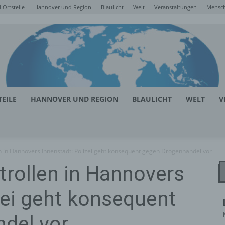
Ortsteile
Hannover und Region
Blaulicht
Welt
Veranstaltungen
Mensc
EILE
HANNOVER UND REGION
BLAULICHT
WELT
V
 in Hannovers Innenstadt: Polizei geht konsequent gegen Drogenhandel vor
rollen in Hannovers
zei geht konsequent
del vor