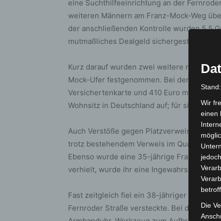
eine Suchthilfeeinrichtung an der Fernroder
weiteren Männern am Franz-Mock-Weg über
der anschließenden Kontrolle wurden 5,5 
mutmaßliches Dealgeld sichergestellt. Na
Dat
Kurz darauf wurden zwei weitere mutmaßlic
Mock-Ufer festgenommen. Bei dem 29-Jähri
Stand
Versichertenkarte und 410 Euro mutmaßlich
Wir fr
Wohnsitz in Deutschland auf; für sie wurde
einen 
Intern
Auch Verstöße gegen Platzverweise wurden g
möglic
trotz bestehendem Verweis im Quartier Stei
Unter
Ebenso wurde eine 35-jährige Frau am Rasch
jedoch
Verarb
verhielt, wurde ihr eine Ingewahrsamnahme
Verarb
betrof
Fast zeitgleich fiel ein 38-jähriger Mann au
Die Ve
Fernroder Straße versteckte. Bei der Kontr
Anschr
Armbanduhr, Werkzeug zum Aufbrechen von