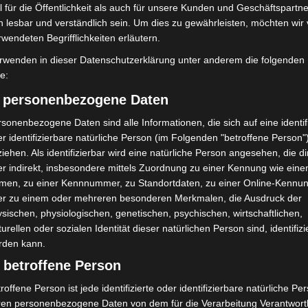
 für die Öffentlichkeit als auch für unsere Kunden und Geschäftspartne
Nächster Artikel
h lesbar und verständlich sein. Um dies zu gewährleisten, möchten wir
d
Figurentheater & Kamishibai Erzähltheater im
rwendeten Begrifflichkeiten erläutern.
Haus der Jugend Langenhagen
rwenden in dieser Datenschutzerklärung unter anderem die folgenden
fe:
) personenbezogene Daten
sonenbezogene Daten sind alle Informationen, die sich auf eine identifi
r identifizierbare natürliche Person (im Folgenden "betroffene Person"
iehen. Als identifizierbar wird eine natürliche Person angesehen, die di
r indirekt, insbesondere mittels Zuordnung zu einer Kennung wie ein
men, zu einer Kennnummer, zu Standortdaten, zu einer Online-Kennu
er zu einem oder mehreren besonderen Merkmalen, die Ausdruck der
sischen, physiologischen, genetischen, psychischen, wirtschaftlichen,
turellen oder sozialen Identität dieser natürlichen Person sind, identifizi
over: 21 neue
Mann läuft mit Hockeyschläger über
rden kann.
täter starten beim Roten
A7 – Polizei sucht Zeugen
 betroffene Person
roffene Person ist jede identifizierte oder identifizierbare natürliche Pe
ren personenbezogene Daten von dem für die Verarbeitung Verantwort