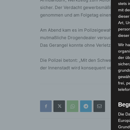
stets 
sicher. Der Verdacht gewerbsmäßiger Diebs
mit de
genommen und am Folgetag einem Haftrichte
dieser
Art, U
person
Am Abend kam es im Polizeigewahrsam zu e
dieser
mutmaßliche Drogendealer versuchte, ein
Das Gerangel konnte ohne Verletzungen b
Wir ha
organ
der üb
Die Polizei betont: „Mit den Schwerpunktkont
sicher
der Innenstadt wird konsequent verfolgt.“
grunds
gewähr
frei, 
telefo
Beg
Die Da
Europä
Grund