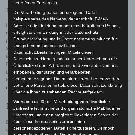
betroffenen Person ein.
mit Feuerwerk gefordert
Die Verarbeitung personenbezogener Daten,
beispielsweise des Namens, der Anschrift, E-Mail-
Insgesamt handelte es sich überwiegend um Brände, die
Adresse oder Telefonnummer einer betroffenen Person,
mutmaßlich durch unsachgemäßen Umgang mit
erfolgt stets im Einklang mit der Datenschutz-
Grundverordnung und in Übereinstimmung mit den für
pyrotechnischen Gegenständen ausgelöst wurden. Die
uns geltenden landesspezifischen
Stadtfeuerwehr Garbsen appelliert eindringlich an die
Datenschutzbestimmungen. Mittels dieser
Bevölkerung, auch künftig verantwortungsvoll mit
Datenschutzerklärung möchte unser Unternehmen die
Feuerwerkskörpern umzugehen. Unachtsamkeit und
Öffentlichkeit über Art, Umfang und Zweck der von uns
Leichtsinn gefährden nicht nur Sachwerte, sondern auch
erhobenen, genutzten und verarbeiteten
personenbezogenen Daten informieren. Ferner werden
Menschenleben und binden Einsatzkräfte, die andernorts
betroffene Personen mittels dieser Datenschutzerklärung
dringend benötigt werden.
über die ihnen zustehenden Rechte aufgeklärt.
Wir haben als für die Verarbeitung Verantwortlicher
Dank an die Einsatzkräfte
zahlreiche technische und organisatorische Maßnahmen
umgesetzt, um einen möglichst lückenlosen Schutz der
Ein ausdrücklicher Dank gilt allen eingesetzten Kräften,
über diese Internetseite verarbeiteten
personenbezogenen Daten sicherzustellen. Dennoch
die auch in der Silvesternacht zum Schutz und zur
können Internetbasierte Datenübertragungen