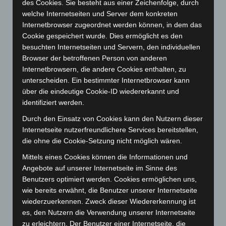
des Cookies. Sie besteht aus einer Zeichenfolge, durch
Januar 2024
(111)
welche Internetseiten und Server dem konkreten
Dezember 2023
(130)
Internetbrowser zugeordnet werden können, in dem das
Cookie gespeichert wurde. Dies ermöglicht es den
November 2023
(130)
besuchten Internetseiten und Servern, den individuellen
Oktober 2023
(114)
Browser der betroffenen Person von anderen
September 2023
(133)
Internetbrowsern, die andere Cookies enthalten, zu
unterscheiden. Ein bestimmter Internetbrowser kann
August 2023
(134)
über die eindeutige Cookie-ID wiedererkannt und
Juli 2023
(118)
identifiziert werden.
Juni 2023
(142)
Durch den Einsatz von Cookies kann den Nutzern dieser
Mai 2023
(139)
Internetseite nutzerfreundlichere Services bereitstellen,
die ohne die Cookie-Setzung nicht möglich wären.
April 2023
(155)
Mittels eines Cookies können die Informationen und
März 2023
(174)
Angebote auf unserer Internetseite im Sinne des
Februar 2023
(154)
Benutzers optimiert werden. Cookies ermöglichen uns,
Januar 2023
(140)
wie bereits erwähnt, die Benutzer unserer Internetseite
wiederzuerkennen. Zweck dieser Wiedererkennung ist
Dezember 2022
(130)
es, den Nutzern die Verwendung unserer Internetseite
November 2022
(167)
zu erleichtern. Der Benutzer einer Internetseite, die