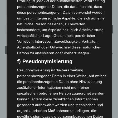
Profiling ist jede Art der automatisierten Verarbeitung
MO.
DI.
MI.
DO.
FR.
personenbezogener Daten, die darin besteht, dass
26
°
24
°
26
°
30
°
35
°
diese personenbezogenen Daten verwendet werden,
um bestimmte persönliche Aspekte, die sich auf eine
natürliche Person beziehen, zu bewerten,
insbesondere, um Aspekte bezüglich Arbeitsleistung,
wirtschaftlicher Lage, Gesundheit, persönlicher
Vorlieben, Interessen, Zuverlässigkeit, Verhalten,
Aufenthaltsort oder Ortswechsel dieser natürlichen
Aktuelle Beiträge
Person zu analysieren oder vorherzusagen.
f) Pseudonymisierung
M’era Luna 2026: 25.000 Fans feiern in Hildesheim
10. August 2026
Pseudonymisierung ist die Verarbeitung
personenbezogener Daten in einer Weise, auf welche
Kunst trifft Weingenuss: Barbara-Susann Mehring zeigt ihre
die personenbezogenen Daten ohne Hinzuziehung
Werke im Jacques’ Wein-Depot Isernhagen
zusätzlicher Informationen nicht mehr einer
8. August 2026
spezifischen betroffenen Person zugeordnet werden
können, sofern diese zusätzlichen Informationen
A2: Zweite Turbobaustelle startet zwischen Hannover-West
gesondert aufbewahrt werden und technischen und
und Bothfeld
organisatorischen Maßnahmen unterliegen, die
8. August 2026
gewährleisten, dass die personenbezogenen Daten