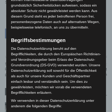
Sicherheit der Bevölkerung im Einsatz waren.
grundsätzlich Sicherheitslücken aufweisen, sodass ein
absoluter Schutz nicht gewährleistet werden kann. Aus
diesem Grund steht es jeder betroffenen Person frei,
personenbezogene Daten auch auf alternativen Wegen,
beispielsweise telefonisch, an uns zu übermitteln.
Begriffsbestimmungen
Die Datenschutzerklärung beruht auf den
Begrifflichkeiten, die durch den Europäischen Richtlinien-
Vorheriger Artikel
Nächster Artikel
und Verordnungsgeber beim Erlass der Datenschutz-
Silvestereinsatz in Hannover:
Hufeisensee in Isernhagen:
Grundverordnung (DS-GVO) verwendet wurden. Unsere
Polizei zieht insgesamt
Mann lebensgefährlich verletzt
Datenschutzerklärung soll sowohl für die Öffentlichkeit
positive Bilanz
aufgefunden
als auch für unsere Kunden und Geschäftspartner
einfach lesbar und verständlich sein. Um dies zu
gewährleisten, möchten wir vorab die verwendeten
Verwandte Artikel
Mehr vom Autor
Begrifflichkeiten erläutern.
Wir verwenden in dieser Datenschutzerklärung unter
Kunst trifft Weingenuss: Barbara-
anderem die folgenden Begriffe:
Susann Mehring zeigt ihre Werke im