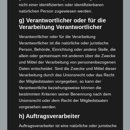
Niedersachsen: Feuerwehrkräfte kehren nach
nicht einer identifizierten oder identifizierbaren
Waldbrandeinsatz aus Spanien zurück
natürlichen Person zugewiesen werden.
7. August 2026
g) Verantwortlicher oder für die
Verarbeitung Verantwortlicher
Hannover: Erste Tigermücken-Population in Niedersachsen
entdeckt
Verantwortlicher oder für die Verarbeitung
7. August 2026
Verantwortlicher ist die natürliche oder juristische
Person, Behörde, Einrichtung oder andere Stelle, die
Brand im „Haus der Begegnung“ in Neuwarmbüchen schnell
allein oder gemeinsam mit anderen über die Zwecke
eingedämmt
und Mittel der Verarbeitung von personenbezogenen
6. August 2026
Daten entscheidet. Sind die Zwecke und Mittel dieser
Verarbeitung durch das Unionsrecht oder das Recht
Region Hannover: 21 neue Notfallsanitäter starten beim
der Mitgliedstaaten vorgegeben, so kann der
Roten Kreuz
Verantwortliche beziehungsweise können die
5. August 2026
bestimmten Kriterien seiner Benennung nach dem
Mann läuft mit Hockeyschläger über A7 – Polizei sucht
Unionsrecht oder dem Recht der Mitgliedstaaten
Zeugen
vorgesehen werden.
5. August 2026
h) Auftragsverarbeiter
Auftragsverarbeiter ist eine natürliche oder juristische