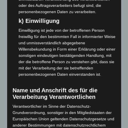
Juli 2026
(73)
oder des Auftragsverarbeiters befugt sind, die
personenbezogenen Daten zu verarbeiten.
Juni 2026
(139)
k) Einwilligung
Mai 2026
(99)
April 2026
(99)
Einwilligung ist jede von der betroffenen Person
freiwillig für den bestimmten Fall in informierter Weise
März 2026
(115)
und unmissverständlich abgegebene
Februar 2026
(109)
Willensbekundung in Form einer Erklärung oder einer
Januar 2026
(122)
sonstigen eindeutigen bestätigenden Handlung, mit
der die betroffene Person zu verstehen gibt, dass sie
Dezember 2025
(103)
mit der Verarbeitung der sie betreffenden
November 2025
(114)
personenbezogenen Daten einverstanden ist.
Oktober 2025
(112)
September 2025
(93)
Name und Anschrift des für die
Verarbeitung Verantwortlichen
August 2025
(90)
Juli 2025
(90)
Verantwortlicher im Sinne der Datenschutz-
Grundverordnung, sonstiger in den Mitgliedstaaten der
Juni 2025
(103)
Europäischen Union geltenden Datenschutzgesetze und
Mai 2025
(112)
anderer Bestimmungen mit datenschutzrechtlichem