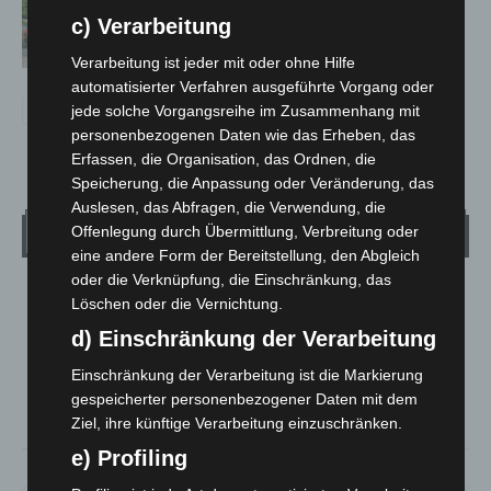
Region Hannover: 21 neue
c) Verarbeitung
Notfallsanitäter starten beim Roten
Kreuz
Verarbeitung ist jeder mit oder ohne Hilfe
automatisierter Verfahren ausgeführte Vorgang oder
jede solche Vorgangsreihe im Zusammenhang mit
personenbezogenen Daten wie das Erheben, das
Erfassen, die Organisation, das Ordnen, die
Speicherung, die Anpassung oder Veränderung, das
Auslesen, das Abfragen, die Verwendung, die
Wetter
Offenlegung durch Übermittlung, Verbreitung oder
eine andere Form der Bereitstellung, den Abgleich
oder die Verknüpfung, die Einschränkung, das
LANGENHAGEN
Löschen oder die Vernichtung.
Bedeckt
d) Einschränkung der Verarbeitung
°
24.6
°
C
24.5
Einschränkung der Verarbeitung ist die Markierung
gespeicherter personenbezogener Daten mit dem
°
24.4
Ziel, ihre künftige Verarbeitung einzuschränken.
e) Profiling
55%
6.2m/s
100%