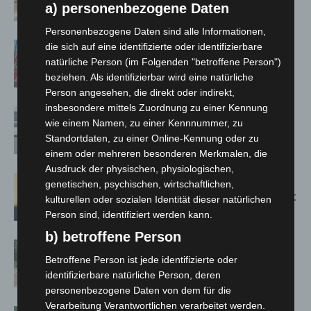
a) personenbezogene Daten
Jacques’ Wein-Depot Isernhagen
Personenbezogene Daten sind alle Informationen,
A2: Zweite Turbobaustelle startet
die sich auf eine identifizierte oder identifizierbare
zwischen Hannover-West und
natürliche Person (im Folgenden "betroffene Person")
beziehen. Als identifizierbar wird eine natürliche
Bothfeld
Person angesehen, die direkt oder indirekt,
insbesondere mittels Zuordnung zu einer Kennung
Niedersachsen: Feuerwehrkräfte
wie einem Namen, zu einer Kennnummer, zu
kehren nach Waldbrandeinsatz aus
Standortdaten, zu einer Online-Kennung oder zu
Spanien zurück
einem oder mehreren besonderen Merkmalen, die
Ausdruck der physischen, physiologischen,
Hannover: Erste Tigermücken-
genetischen, psychischen, wirtschaftlichen,
Population in Niedersachsen entdeckt
kulturellen oder sozialen Identität dieser natürlichen
Person sind, identifiziert werden kann.
b) betroffene Person
Brand im „Haus der Begegnung“ in
Betroffene Person ist jede identifizierte oder
Neuwarmbüchen schnell eingedämmt
identifizierbare natürliche Person, deren
personenbezogene Daten von dem für die
Verarbeitung Verantwortlichen verarbeitet werden.