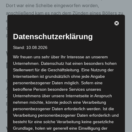
Dort war eine Scheibe eingeworfen worden,
anschließend kam es nach dem Zünden eines Böllers zu
einer Rauchentwicklung in einem Klassenraum. Das
Gebäude wurde durch die Feuerwehr kontrolliert,
Datenschutzerklärung
Personen kamen nicht zu Schaden.
Stand: 10.08.2026
Weitere Einsätze bis in die frühen
Wir freuen uns sehr über Ihr Interesse an unserem
Morgenstunden
Unternehmen. Datenschutz hat einen besonders hohen
Stellenwert für die Geschäftsleitung. Eine Nutzung der
Internetseiten ist grundsätzlich ohne jede Angabe
Gegen 02:57 Uhr wurde die Ortsfeuerwehr Horst in die
personenbezogener Daten möglich. Sofern eine
Andreaestraße alarmiert, wo drei Mülltonnen sowie ein
betroffene Person besondere Services unseres
Zaun brannten. Der letzte Einsatz der Nacht führte
Unternehmens über unsere Internetseite in Anspruch
nehmen möchte, könnte jedoch eine Verarbeitung
Einsatzkräfte gegen 03:30 Uhr in die Stiergasse. Dort
personenbezogener Daten erforderlich werden. Ist die
stand eine Baustellenabsicherung in Brand.
Verarbeitung personenbezogener Daten erforderlich und
besteht für eine solche Verarbeitung keine gesetzliche
Verantwortungsvoller Umgang
Grundlage, holen wir generell eine Einwilligung der