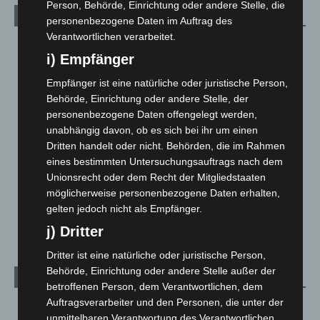
Person, Behörde, Einrichtung oder andere Stelle, die
Kategorien
personenbezogene Daten im Auftrag des
Verantwortlichen verarbeitet.
Blaulicht
2.799
i) Empfänger
Corona-News
712
Empfänger ist eine natürliche oder juristische Person,
Hannover und Region
5.039
Behörde, Einrichtung oder andere Stelle, der
Langenhagen und Ortsteile
3.252
personenbezogene Daten offengelegt werden,
unabhängig davon, ob es sich bei ihr um einen
Leserbriefe
1
Dritten handelt oder nicht. Behörden, die im Rahmen
Menschen
2
eines bestimmten Untersuchungsauftrags nach dem
Über uns
1
Unionsrecht oder dem Recht der Mitgliedstaaten
möglicherweise personenbezogene Daten erhalten,
Veranstaltungen
1.889
gelten jedoch nicht als Empfänger.
Welt
1.272
j) Dritter
Dritter ist eine natürliche oder juristische Person,
Behörde, Einrichtung oder andere Stelle außer der
Archiv
betroffenen Person, dem Verantwortlichen, dem
Auftragsverarbeiter und den Personen, die unter der
August 2026
(15)
unmittelbaren Verantwortung des Verantwortlichen