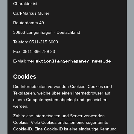
Charakter ist:
April 2025
(88)
März 2025
(111)
Carl-Marcus Müller
Februar 2025
(96)
Reuterdamm 49
Januar 2025
(88)
30853 Langenhagen - Deutschland
Dezember 2024
(89)
Telefon: 0511-215 6000
November 2024
(94)
Fax: 0511-866 789 33
Oktober 2024
(93)
E-Mail:
September 2024
(112)
Cookies
August 2024
(107)
Juli 2024
(89)
Die Internetseiten verwenden Cookies. Cookies sind
Textdateien, welche über einen Internetbrowser auf
Juni 2024
(107)
einem Computersystem abgelegt und gespeichert
Mai 2024
(149)
werden.
April 2024
(102)
Zahlreiche Internetseiten und Server verwenden
März 2024
(103)
Cookies. Viele Cookies enthalten eine sogenannte
Cookie-ID. Eine Cookie-ID ist eine eindeutige Kennung
Februar 2024
(103)