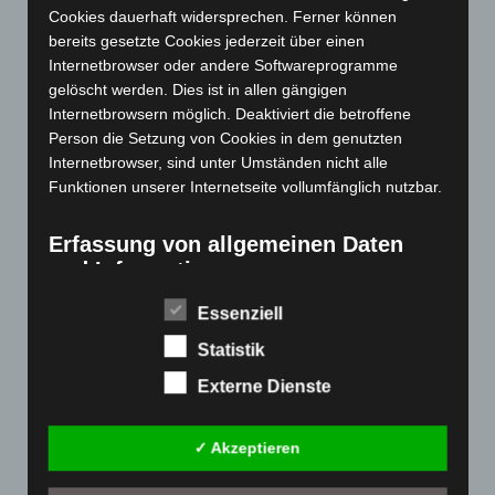
September 2023
(133)
Cookies dauerhaft widersprechen. Ferner können
August 2023
(134)
bereits gesetzte Cookies jederzeit über einen
Internetbrowser oder andere Softwareprogramme
Juli 2023
(118)
gelöscht werden. Dies ist in allen gängigen
Juni 2023
(142)
Internetbrowsern möglich. Deaktiviert die betroffene
Person die Setzung von Cookies in dem genutzten
Mai 2023
(139)
Internetbrowser, sind unter Umständen nicht alle
April 2023
(155)
Funktionen unserer Internetseite vollumfänglich nutzbar.
März 2023
(174)
Februar 2023
(154)
Erfassung von allgemeinen Daten
und Informationen
Januar 2023
(140)
Dezember 2022
(130)
Die Internetseite erfasst mit jedem Aufruf der
Essenziell
Internetseite durch eine betroffene Person oder ein
November 2022
(167)
Statistik
automatisiertes System eine Reihe von allgemeinen
Oktober 2022
(166)
Daten und Informationen. Diese allgemeinen Daten und
Externe Dienste
Informationen werden in den Logfiles des Servers
September 2022
(205)
gespeichert. Erfasst werden können die (1) verwendeten
August 2022
(166)
✓ Akzeptieren
Browsertypen und Versionen, (2) das vom zugreifenden
Juli 2022
(133)
System verwendete Betriebssystem, (3) die