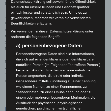
Datenschutzerklärung soll sowohl für die Öffentlichkeit
Durchsetzbarkeit von Regeln:
als auch für unsere Kunden und Geschäftspartner
einfach lesbar und verständlich sein. Um dies zu
„Das australische Modell liefert wichtige Leitplanken,
gewährleisten, möchten wir vorab die verwendeten
ersetzt aber nicht die deutsche und europäische
Begrifflichkeiten erläutern.
Aufgabe, Altersverifikation datenschutzkonform,
Wir verwenden in dieser Datenschutzerklärung unter
niedrigschwellig und wirksam zu gestalten – plus klare
anderem die folgenden Begriffe:
Sanktionsmechanismen und starke
a) personenbezogene Daten
Medienkompetenzförderung.“
Personenbezogene Daten sind alle Informationen,
die sich auf eine identifizierte oder identifizierbare
Mit der geplanten Bundesratsinitiative und der engen
natürliche Person (im Folgenden "betroffene Person")
Abstimmung auf EU Ebene will Niedersachsen das
beziehen. Als identifizierbar wird eine natürliche
Thema Social Media Verbot unter 14 nun konkret
Person angesehen, die direkt oder indirekt,
voranbringen.
insbesondere mittels Zuordnung zu einer Kennung
wie einem Namen, zu einer Kennnummer, zu
Standortdaten, zu einer Online-Kennung oder zu
einem oder mehreren besonderen Merkmalen, die
Ausdruck der physischen, physiologischen,
genetischen, psychischen, wirtschaftlichen,