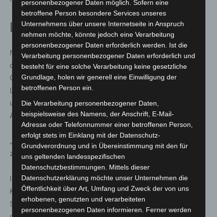
personenbezogener Daten möglich. Sofern eine
betroffene Person besondere Services unseres
Lösung liegt in Europa
Unternehmens über unsere Internetseite in Anspruch
nehmen möchte, könnte jedoch eine Verarbeitung
personenbezogener Daten erforderlich werden. Ist die
Nach Gesprächen in Brüssel betont Walter, dass ein Teil
Verarbeitung personenbezogener Daten erforderlich und
der Lösung auf europäischer Ebene liege. Als zentrale
besteht für eine solche Verarbeitung keine gesetzliche
Grundlage nennt sie den Digital Services Act sowie die
Grundlage, holen wir generell eine Einwilligung der
betroffenen Person ein.
Leitlinien der EU Kommission zum Minderjährigenschutz
und eine Blaupause für datenschutzschonende
Die Verarbeitung personenbezogener Daten,
beispielsweise des Namens, der Anschrift, E-Mail-
Altersverifikation.
Adresse oder Telefonnummer einer betroffenen Person,
erfolgt stets im Einklang mit der Datenschutz-
„Ein Teil der Lösung liegt in Europa – und die EU ist bei
Grundverordnung und in Übereinstimmung mit den für
zentralen Bausteinen bereits weit.“
uns geltenden landesspezifischen
Datenschutzbestimmungen. Mittels dieser
Im Rahmen des Digital Services Act drängt die EU
Datenschutzerklärung möchte unser Unternehmen die
Öffentlichkeit über Art, Umfang und Zweck der von uns
Kommission Plattformen auf stärkere Maßnahmen zum
erhobenen, genutzten und verarbeiteten
Schutz junger Menschen und hat zusätzliche Initiativen
personenbezogenen Daten informieren. Ferner werden
gegen Online Risiken wie Cybermobbing angekündigt.