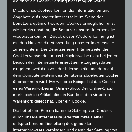
die ohne die Cookie-Setzung nicht möglich wären.
Dezember 2024
(89)
November 2024
(94)
Mittels eines Cookies können die Informationen und
Angebote auf unserer Internetseite im Sinne des
Oktober 2024
(93)
Benutzers optimiert werden. Cookies ermöglichen uns,
September 2024
(112)
wie bereits erwähnt, die Benutzer unserer Internetseite
wiederzuerkennen. Zweck dieser Wiedererkennung ist
August 2024
(107)
es, den Nutzern die Verwendung unserer Internetseite
Juli 2024
(89)
zu erleichtern. Der Benutzer einer Internetseite, die
Juni 2024
(107)
Cookies verwendet, muss beispielsweise nicht bei jedem
Besuch der Internetseite erneut seine Zugangsdaten
Mai 2024
(149)
eingeben, weil dies von der Internetseite und dem auf
April 2024
(102)
dem Computersystem des Benutzers abgelegten Cookie
März 2024
(103)
übernommen wird. Ein weiteres Beispiel ist das Cookie
eines Warenkorbes im Online-Shop. Der Online-Shop
Februar 2024
(103)
merkt sich die Artikel, die ein Kunde in den virtuellen
Januar 2024
(111)
Warenkorb gelegt hat, über ein Cookie.
Dezember 2023
(130)
Die betroffene Person kann die Setzung von Cookies
November 2023
(130)
durch unsere Internetseite jederzeit mittels einer
entsprechenden Einstellung des genutzten
Oktober 2023
(114)
Internetbrowsers verhindern und damit der Setzung von