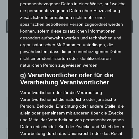
personenbezogener Daten in einer Weise, auf welche
die personenbezogenen Daten ohne Hinzuziehung
zusätzlicher Informationen nicht mehr einer
spezifischen betroffenen Person zugeordnet werden
Wetter
können, sofern diese zusätzlichen Informationen
gesondert aufbewahrt werden und technischen und
LANGENHAGEN
organisatorischen Maßnahmen unterliegen, die
gewährleisten, dass die personenbezogenen Daten
Bedeckt
nicht einer identifizierten oder identifizierbaren
°
15
°
C
14.8
natürlichen Person zugewiesen werden.
g) Verantwortlicher oder für die
°
13.8
Verarbeitung Verantwortlicher
75%
2.9m/s
90%
Verantwortlicher oder für die Verarbeitung
Verantwortlicher ist die natürliche oder juristische
SO.
MO.
DI.
MI.
DO.
Person, Behörde, Einrichtung oder andere Stelle, die
33
°
27
°
23
°
26
°
25
°
allein oder gemeinsam mit anderen über die Zwecke
und Mittel der Verarbeitung von personenbezogenen
Daten entscheidet. Sind die Zwecke und Mittel dieser
Verarbeitung durch das Unionsrecht oder das Recht