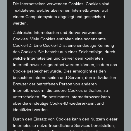
März 2026
(115)
Die Internetseiten verwenden Cookies. Cookies sind
Februar 2026
(109)
Textdateien, welche über einen Internetbrowser auf
einem Computersystem abgelegt und gespeichert
Januar 2026
(122)
werden.
Dezember 2025
(103)
Zahlreiche Internetseiten und Server verwenden
November 2025
(114)
Cookies. Viele Cookies enthalten eine sogenannte
Oktober 2025
(112)
Cookie-ID. Eine Cookie-ID ist eine eindeutige Kennung
des Cookies. Sie besteht aus einer Zeichenfolge, durch
September 2025
(93)
welche Internetseiten und Server dem konkreten
August 2025
(90)
Internetbrowser zugeordnet werden können, in dem das
Juli 2025
(90)
Cookie gespeichert wurde. Dies ermöglicht es den
besuchten Internetseiten und Servern, den individuellen
Juni 2025
(103)
Browser der betroffenen Person von anderen
Mai 2025
(112)
Internetbrowsern, die andere Cookies enthalten, zu
unterscheiden. Ein bestimmter Internetbrowser kann
April 2025
(88)
über die eindeutige Cookie-ID wiedererkannt und
März 2025
(111)
identifiziert werden.
Februar 2025
(96)
Durch den Einsatz von Cookies kann den Nutzern dieser
Januar 2025
(88)
Internetseite nutzerfreundlichere Services bereitstellen,