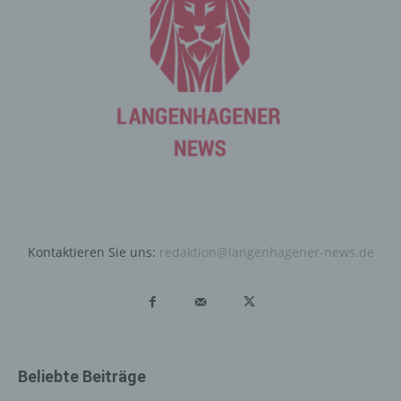
die für die Registrierung verwendet wird. Die von der
betroffenen Person eingegebenen personenbezogenen
Daten werden ausschließlich für die interne Verwendung
bei dem für die Verarbeitung Verantwortlichen und für
eigene Zwecke erhoben und gespeichert. Der für die
Verarbeitung Verantwortliche kann die Weitergabe an
einen oder mehrere Auftragsverarbeiter, beispielsweise
einen Paketdienstleister, veranlassen, der die
personenbezogenen Daten ebenfalls ausschließlich für
eine interne Verwendung, die dem für die Verarbeitung
Verantwortlichen zuzurechnen ist, nutzt.
Durch eine Registrierung auf der Internetseite des für die
Kontaktieren Sie uns:
redaktion@langenhagener-news.de
Verarbeitung Verantwortlichen wird ferner die vom
Internet-Service-Provider (ISP) der betroffenen Person
vergebene IP-Adresse, das Datum sowie die Uhrzeit der
Registrierung gespeichert. Die Speicherung dieser Daten
erfolgt vor dem Hintergrund, dass nur so der Missbrauch
unserer Dienste verhindert werden kann, und diese
Beliebte Beiträge
Daten im Bedarfsfall ermöglichen, begangene Straftaten
aufzuklären. Insofern ist die Speicherung dieser Daten