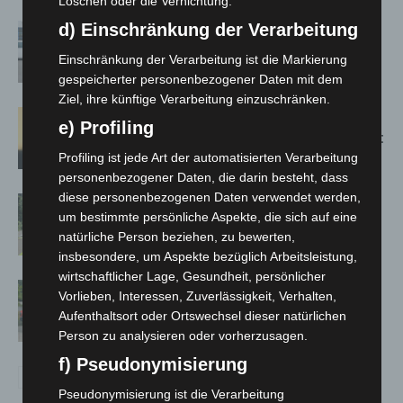
Löschen oder die Vernichtung.
d) Einschränkung der Verarbeitung
Niedersachsen: Feuerwehrkräfte
kehren nach Waldbrandeinsatz aus
Einschränkung der Verarbeitung ist die Markierung
Spanien zurück
gespeicherter personenbezogener Daten mit dem
Ziel, ihre künftige Verarbeitung einzuschränken.
Hannover: Erste Tigermücken-
e) Profiling
Population in Niedersachsen entdeckt
Profiling ist jede Art der automatisierten Verarbeitung
personenbezogener Daten, die darin besteht, dass
diese personenbezogenen Daten verwendet werden,
Brand im „Haus der Begegnung“ in
um bestimmte persönliche Aspekte, die sich auf eine
Neuwarmbüchen schnell eingedämmt
natürliche Person beziehen, zu bewerten,
insbesondere, um Aspekte bezüglich Arbeitsleistung,
wirtschaftlicher Lage, Gesundheit, persönlicher
Region Hannover: 21 neue
Vorlieben, Interessen, Zuverlässigkeit, Verhalten,
Notfallsanitäter starten beim Roten
Aufenthaltsort oder Ortswechsel dieser natürlichen
Kreuz
Person zu analysieren oder vorherzusagen.
f) Pseudonymisierung
Pseudonymisierung ist die Verarbeitung