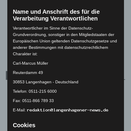
Langenhagen und Ortsteile
3.252
Name und Anschrift des für die
Leserbriefe
1
Verarbeitung Verantwortlichen
Menschen
2
Verantwortlicher im Sinne der Datenschutz-
Über uns
1
Grundverordnung, sonstiger in den Mitgliedstaaten der
Europäischen Union geltenden Datenschutzgesetze und
Veranstaltungen
1.888
anderer Bestimmungen mit datenschutzrechtlichem
Welt
1.271
Charakter ist:
Carl-Marcus Müller
Reuterdamm 49
Archiv
30853 Langenhagen - Deutschland
August 2026
(14)
Telefon: 0511-215 6000
Juli 2026
(73)
Fax: 0511-866 789 33
Juni 2026
(139)
E-Mail:
Mai 2026
(99)
April 2026
(99)
Cookies