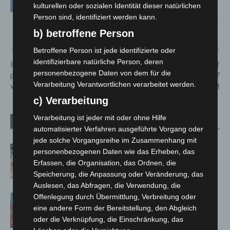
kulturellen oder sozialen Identität dieser natürlichen
Person sind, identifiziert werden kann.
b) betroffene Person
Betroffene Person ist jede identifizierte oder
Vorheriger Artikel
Nächster Artikel
identifizierbare natürliche Person, deren
INTERSCHUTZ 2026
Tiertransporte Kontrolle auf
personenbezogene Daten von dem für die
präsentiert die Feuerwehrwelt
A2 und A7: Polizei stellt 17
Verarbeitung Verantwortlichen verarbeitet werden.
von morgen
Verstöße fest
c) Verarbeitung
Verarbeitung ist jeder mit oder ohne Hilfe
Verwandte Artikel
Mehr vom Autor
automatisierter Verfahren ausgeführte Vorgang oder
jede solche Vorgangsreihe im Zusammenhang mit
Kunst trifft Weingenuss: Barbara-
personenbezogenen Daten wie das Erheben, das
Susann Mehring zeigt ihre Werke im
Erfassen, die Organisation, das Ordnen, die
Jacques’ Wein-Depot Isernhagen
Speicherung, die Anpassung oder Veränderung, das
Auslesen, das Abfragen, die Verwendung, die
Offenlegung durch Übermittlung, Verbreitung oder
A2: Zweite Turbobaustelle startet
eine andere Form der Bereitstellung, den Abgleich
zwischen Hannover-West und
oder die Verknüpfung, die Einschränkung, das
Bothfeld