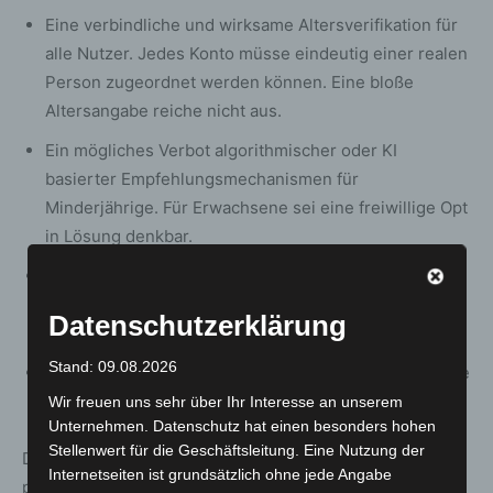
Eine verbindliche und wirksame Altersverifikation für
alle Nutzer. Jedes Konto müsse eindeutig einer realen
Person zugeordnet werden können. Eine bloße
Altersangabe reiche nicht aus.
Ein mögliches Verbot algorithmischer oder KI
basierter Empfehlungsmechanismen für
Minderjährige. Für Erwachsene sei eine freiwillige Opt
in Lösung denkbar.
Konsequente Sanktionen bei Verstößen, darunter
empfindliche Bußgelder und im Wiederholungs oder
Datenschutzerklärung
Extremfall Netzsperren.
Stand: 09.08.2026
Die Stärkung der Medienkompetenz als Pflichtaufgabe
von Schulen, Jugendarbeit und Elternarbeit.
Wir freuen uns sehr über Ihr Interesse an unserem
Unternehmen. Datenschutz hat einen besonders hohen
Stellenwert für die Geschäftsleitung. Eine Nutzung der
Damit verbindet Walter regulatorische Vorgaben mit
Internetseiten ist grundsätzlich ohne jede Angabe
präventiven Ansätzen in Bildung und Aufklärung.