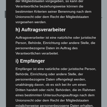
der Mitgliedstaaten vorgegeben, so kann der
Verantwortliche beziehungsweise können die
bestimmten Kriterien seiner Benennung nach dem
Aktuelle Beiträge
Unionsrecht oder dem Recht der Mitgliedstaaten
vorgesehen werden.
Kunst trifft Weingenuss: Barbara-Susann Mehring zeigt ihre
Werke im Jacques’ Wein-Depot Isernhagen
h) Auftragsverarbeiter
8. August 2026
Auftragsverarbeiter ist eine natürliche oder juristische
Person, Behörde, Einrichtung oder andere Stelle, die
A2: Zweite Turbobaustelle startet zwischen Hannover-West
personenbezogene Daten im Auftrag des
und Bothfeld
Verantwortlichen verarbeitet.
8. August 2026
i) Empfänger
Niedersachsen: Feuerwehrkräfte kehren nach
Waldbrandeinsatz aus Spanien zurück
Empfänger ist eine natürliche oder juristische Person,
7. August 2026
Behörde, Einrichtung oder andere Stelle, der
personenbezogene Daten offengelegt werden,
Hannover: Erste Tigermücken-Population in Niedersachsen
unabhängig davon, ob es sich bei ihr um einen
entdeckt
Dritten handelt oder nicht. Behörden, die im Rahmen
7. August 2026
eines bestimmten Untersuchungsauftrags nach dem
Unionsrecht oder dem Recht der Mitgliedstaaten
Brand im „Haus der Begegnung“ in Neuwarmbüchen schnell
möglicherweise personenbezogene Daten erhalten,