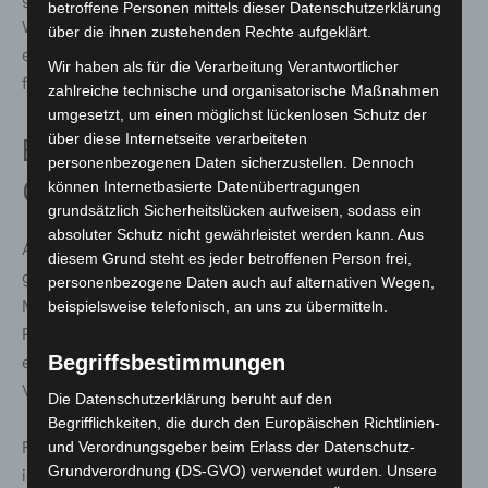
betroffene Personen mittels dieser Datenschutzerklärung
Walter will sich gemeinsam mit dem Bund dafür
über die ihnen zustehenden Rechte aufgeklärt.
einsetzen, dass bestehende Schutzvorgaben nicht nur
Wir haben als für die Verarbeitung Verantwortlicher
formuliert, sondern konsequent durchgesetzt werden.
zahlreiche technische und organisatorische Maßnahmen
umgesetzt, um einen möglichst lückenlosen Schutz der
über diese Internetseite verarbeiteten
Blick nach Australien: Impuls mit
personenbezogenen Daten sicherzustellen. Dennoch
Grenzen
können Internetbasierte Datenübertragungen
grundsätzlich Sicherheitslücken aufweisen, sodass ein
absoluter Schutz nicht gewährleistet werden kann. Aus
Als Beispiel verweist die Ministerin auf Australien. Dort
diesem Grund steht es jeder betroffenen Person frei,
gilt seit dem 10. Dezember 2025 ein gesetzliches
personenbezogene Daten auch auf alternativen Wegen,
Mindestalter von 16 Jahren für soziale Netzwerke.
beispielsweise telefonisch, an uns zu übermitteln.
Plattformen sind verpflichtet, angemessene Schritte zu
Begriffsbestimmungen
ergreifen, um Unter 16 Konten zu verhindern. Bei
Verstößen drohen hohe Strafen.
Die Datenschutzerklärung beruht auf den
Begrifflichkeiten, die durch den Europäischen Richtlinien-
Für Walter liefert das Modell wichtige Anhaltspunkte,
und Verordnungsgeber beim Erlass der Datenschutz-
Grundverordnung (DS-GVO) verwendet wurden. Unsere
insbesondere bei der Haftung der Plattformen und der