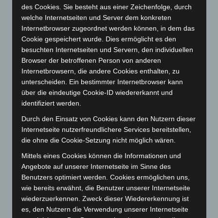
des Cookies. Sie besteht aus einer Zeichenfolge, durch
Februar 2024
(103)
welche Internetseiten und Server dem konkreten
Januar 2024
(111)
Internetbrowser zugeordnet werden können, in dem das
Cookie gespeichert wurde. Dies ermöglicht es den
Dezember 2023
(130)
besuchten Internetseiten und Servern, den individuellen
November 2023
(130)
Browser der betroffenen Person von anderen
Oktober 2023
(114)
Internetbrowsern, die andere Cookies enthalten, zu
unterscheiden. Ein bestimmter Internetbrowser kann
September 2023
(133)
über die eindeutige Cookie-ID wiedererkannt und
August 2023
(134)
identifiziert werden.
Juli 2023
(118)
Durch den Einsatz von Cookies kann den Nutzern dieser
Juni 2023
(142)
Internetseite nutzerfreundlichere Services bereitstellen,
die ohne die Cookie-Setzung nicht möglich wären.
Mai 2023
(139)
Mittels eines Cookies können die Informationen und
April 2023
(155)
Angebote auf unserer Internetseite im Sinne des
März 2023
(174)
Benutzers optimiert werden. Cookies ermöglichen uns,
Februar 2023
(154)
wie bereits erwähnt, die Benutzer unserer Internetseite
wiederzuerkennen. Zweck dieser Wiedererkennung ist
Januar 2023
(140)
es, den Nutzern die Verwendung unserer Internetseite
Dezember 2022
(130)