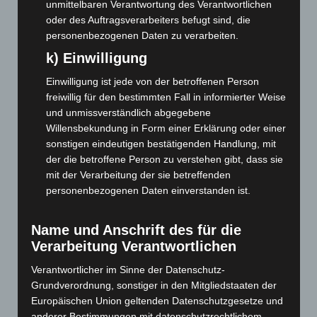
unmittelbaren Verantwortung des Verantwortlichen
August 2026
(12)
oder des Auftragsverarbeiters befugt sind, die
personenbezogenen Daten zu verarbeiten.
Juli 2026
(73)
k) Einwilligung
Juni 2026
(139)
Mai 2026
(99)
Einwilligung ist jede von der betroffenen Person
freiwillig für den bestimmten Fall in informierter Weise
April 2026
(99)
und unmissverständlich abgegebene
März 2026
(115)
Willensbekundung in Form einer Erklärung oder einer
Februar 2026
(109)
sonstigen eindeutigen bestätigenden Handlung, mit
der die betroffene Person zu verstehen gibt, dass sie
Januar 2026
(122)
mit der Verarbeitung der sie betreffenden
Dezember 2025
(103)
personenbezogenen Daten einverstanden ist.
November 2025
(114)
Oktober 2025
(112)
Name und Anschrift des für die
Verarbeitung Verantwortlichen
September 2025
(93)
Verantwortlicher im Sinne der Datenschutz-
August 2025
(90)
Grundverordnung, sonstiger in den Mitgliedstaaten der
Juli 2025
(90)
Europäischen Union geltenden Datenschutzgesetze und
Juni 2025
(103)
anderer Bestimmungen mit datenschutzrechtlichem