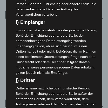
Person, Behörde, Einrichtung oder andere Stelle, die
personenbezogene Daten im Auftrag des
Verantwortlichen verarbeitet.
Kategorien
i) Empfänger
Blaulicht
2.799
Empfänger ist eine natürliche oder juristische Person,
Corona-News
712
Behörde, Einrichtung oder andere Stelle, der
Hannover und Region
5.037
personenbezogene Daten offengelegt werden,
unabhängig davon, ob es sich bei ihr um einen
Langenhagen und Ortsteile
3.250
Dritten handelt oder nicht. Behörden, die im Rahmen
Leserbriefe
1
eines bestimmten Untersuchungsauftrags nach dem
Menschen
2
Unionsrecht oder dem Recht der Mitgliedstaaten
möglicherweise personenbezogene Daten erhalten,
Über uns
1
gelten jedoch nicht als Empfänger.
Veranstaltungen
1.887
j) Dritter
Welt
1.270
Dritter ist eine natürliche oder juristische Person,
Behörde, Einrichtung oder andere Stelle außer der
betroffenen Person, dem Verantwortlichen, dem
Archiv
Auftragsverarbeiter und den Personen, die unter der