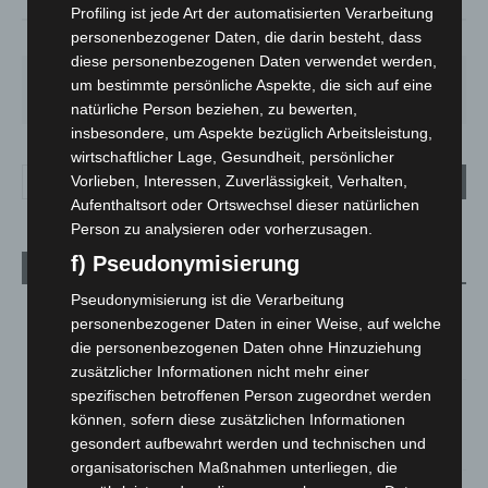
Profiling ist jede Art der automatisierten Verarbeitung
personenbezogener Daten, die darin besteht, dass
78%
1.3m/s
94%
diese personenbezogenen Daten verwendet werden,
SA.
SO.
MO.
DI.
MI.
um bestimmte persönliche Aspekte, die sich auf eine
27
°
33
°
28
°
22
°
13
°
natürliche Person beziehen, zu bewerten,
insbesondere, um Aspekte bezüglich Arbeitsleistung,
wirtschaftlicher Lage, Gesundheit, persönlicher
Vorlieben, Interessen, Zuverlässigkeit, Verhalten,
Aufenthaltsort oder Ortswechsel dieser natürlichen
Person zu analysieren oder vorherzusagen.
f) Pseudonymisierung
Aktuelle Beiträge
Pseudonymisierung ist die Verarbeitung
Niedersachsen: Feuerwehrkräfte kehren nach
personenbezogener Daten in einer Weise, auf welche
Waldbrandeinsatz aus Spanien zurück
die personenbezogenen Daten ohne Hinzuziehung
7. August 2026
zusätzlicher Informationen nicht mehr einer
spezifischen betroffenen Person zugeordnet werden
Hannover: Erste Tigermücken-Population in Niedersachsen
können, sofern diese zusätzlichen Informationen
entdeckt
gesondert aufbewahrt werden und technischen und
7. August 2026
organisatorischen Maßnahmen unterliegen, die