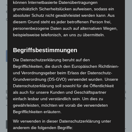
können Internetbasierte Datenübertragungen
Jugendliche. Der Kalender-Flyer soll die Planung
grundsätzlich Sicherheitslücken aufweisen, sodass ein
erleichtern und die Vielzahl der Angebote übersichtlich
absoluter Schutz nicht gewährleistet werden kann. Aus
darstellen.
diesem Grund steht es jeder betroffenen Person frei,
personenbezogene Daten auch auf alternativen Wegen,
beispielsweise telefonisch, an uns zu übermitteln.
Begriffsbestimmungen
Die Datenschutzerklärung beruht auf den
Begrifflichkeiten, die durch den Europäischen Richtlinien-
und Verordnungsgeber beim Erlass der Datenschutz-
Grundverordnung (DS-GVO) verwendet wurden. Unsere
Vorheriger Artikel
Nächster Artikel
Datenschutzerklärung soll sowohl für die Öffentlichkeit
Europas ältester Brillenpinguin
Zwei Verletzte bei
als auch für unsere Kunden und Geschäftspartner
lebt in Hannover: „Evi“ wird 40
Verkehrsunfall in Langenhagen
einfach lesbar und verständlich sein. Um dies zu
Jahre alt
gewährleisten, möchten wir vorab die verwendeten
Begrifflichkeiten erläutern.
Wir verwenden in dieser Datenschutzerklärung unter
Verwandte Artikel
Mehr vom Autor
anderem die folgenden Begriffe: