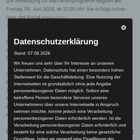
Die Anmeldung für das Ferienprogramm beginnt am
Freitag, 05. Juni 2026, ab 12.00 Uhr. Sie erfolgt online
über das Portal
www.unser-
ferienprogramm.de/langenhagen
.
Datenschutzerklärung
Das Anmeldeportal wird am Vortag um Mitternacht
geschlossen. Die Auslosung der Plätze findet am
Stand: 07.08.2026
Dienstag, 09. Juni 2026, um 12.00 Uhr statt.
Wir freuen uns sehr über Ihr Interesse an unserem
Unternehmen. Datenschutz hat einen besonders hohen
Im Anschluss erhalten alle Teilnehmenden eine
Stellenwert für die Geschäftsleitung. Eine Nutzung der
Bestätigung über ihre Anmeldung sowie eine
Internetseiten ist grundsätzlich ohne jede Angabe
Zahlungsaufforderung. Nicht berücksichtigte Teilnehmer
personenbezogener Daten möglich. Sofern eine
betroffene Person besondere Services unseres
haben anschließend die Möglichkeit, freie Restplätze
Unternehmens über unsere Internetseite in Anspruch
direkt zu buchen. Die Stadt empfiehlt dafür einen
nehmen möchte, könnte jedoch eine Verarbeitung
regelmäßigen Blick ins Elternportal.
personenbezogener Daten erforderlich werden. Ist die
Verarbeitung personenbezogener Daten erforderlich und
Unterstützung und Informationen vor Ort
besteht für eine solche Verarbeitung keine gesetzliche
Grundlage, holen wir generell eine Einwilligung der