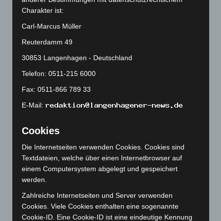
Charakter ist:
Mai 2025
(112)
Carl-Marcus Müller
April 2025
(88)
März 2025
(111)
Reuterdamm 49
Februar 2025
(96)
30853 Langenhagen - Deutschland
Januar 2025
(88)
Telefon: 0511-215 6000
Dezember 2024
(89)
Fax: 0511-866 789 33
November 2024
(94)
E-Mail:
Oktober 2024
(93)
Cookies
September 2024
(112)
August 2024
(107)
Die Internetseiten verwenden Cookies. Cookies sind
Textdateien, welche über einen Internetbrowser auf
Juli 2024
(89)
einem Computersystem abgelegt und gespeichert
Juni 2024
(107)
werden.
Mai 2024
(149)
Zahlreiche Internetseiten und Server verwenden
April 2024
(102)
Cookies. Viele Cookies enthalten eine sogenannte
Cookie-ID. Eine Cookie-ID ist eine eindeutige Kennung
März 2024
(103)