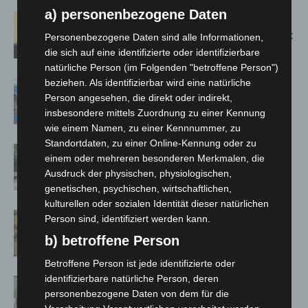
a) personenbezogene Daten
Hannover: Erste Tigermücken-
Population in Niedersachsen entdeckt
Personenbezogene Daten sind alle Informationen,
die sich auf eine identifizierte oder identifizierbare
natürliche Person (im Folgenden "betroffene Person")
beziehen. Als identifizierbar wird eine natürliche
Mann läuft mit Hockeyschläger über
Person angesehen, die direkt oder indirekt,
A7 – Polizei sucht Zeugen
insbesondere mittels Zuordnung zu einer Kennung
wie einem Namen, zu einer Kennnummer, zu
Standortdaten, zu einer Online-Kennung oder zu
Gasleitung bei McDonald’s-Umbau in
einem oder mehreren besonderen Merkmalen, die
Langenhagen beschädigt
Ausdruck der physischen, physiologischen,
genetischen, psychischen, wirtschaftlichen,
kulturellen oder sozialen Identität dieser natürlichen
Hannover Klassik Open Air 2026:
Person sind, identifiziert werden kann.
Französische Oper im Maschpark
b) betroffene Person
Betroffene Person ist jede identifizierte oder
identifizierbare natürliche Person, deren
Langenhagen: Autofahrer mit 3,17
personenbezogene Daten von dem für die
Promille aus dem Verkehr gezogen