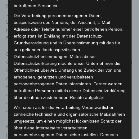
Bei Fragen steht das Haus der Jugend, Abteilung Kinder,
betroffenen Person ein.
Jugend und Kultur, am Langenforther Platz 1 in
Die Verarbeitung personenbezogener Daten,
Langenhagen zur Verfügung. Die Öffnungszeiten sind
beispielsweise des Namens, der Anschrift, E-Mail-
Adresse oder Telefonnummer einer betroffenen Person,
montags bis donnerstags von 8.00 bis 16.30 Uhr sowie
erfolgt stets im Einklang mit der Datenschutz-
freitags von 8.00 bis 14.00 Uhr.
Grundverordnung und in Übereinstimmung mit den für
uns geltenden landesspezifischen
Der Sommerferien-Faltflyer wurde bereits an den
Datenschutzbestimmungen. Mittels dieser
Grundschulen in Langenhagen verteilt. Schülerinnen und
Datenschutzerklärung möchte unser Unternehmen die
Schüler der weiterführenden Schulen erhalten ihn über
Öffentlichkeit über Art, Umfang und Zweck der von uns
erhobenen, genutzten und verarbeiteten
das Schulportal ISERV. Zusätzlich liegt der Flyer im
personenbezogenen Daten informieren. Ferner werden
Rathaus, in der Stadtbücherei sowie im Haus der Jugend
betroffene Personen mittels dieser Datenschutzerklärung
aus und ist online unter
www.kiju-langenhagen.de
über die ihnen zustehenden Rechte aufgeklärt.
abrufbar. Auch ein Newsletter informiert regelmäßig über
Wir haben als für die Verarbeitung Verantwortlicher
aktuelle Programmpunkte.
zahlreiche technische und organisatorische Maßnahmen
umgesetzt, um einen möglichst lückenlosen Schutz der
Mit dem Ferienprogramm bietet die Stadt Langenhagen
über diese Internetseite verarbeiteten
jedes Jahr ein breites Freizeitangebot für Kinder und
personenbezogenen Daten sicherzustellen. Dennoch