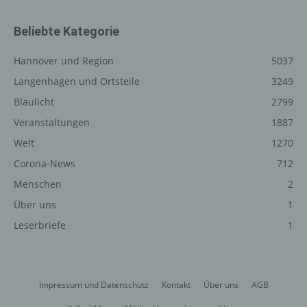
einen Paketdienstleister, veranlassen, der die
personenbezogenen Daten ebenfalls ausschließlich für
Beliebte Kategorie
eine interne Verwendung, die dem für die Verarbeitung
Verantwortlichen zuzurechnen ist, nutzt.
Hannover und Region
5037
Durch eine Registrierung auf der Internetseite des für die
Langenhagen und Ortsteile
3249
Verarbeitung Verantwortlichen wird ferner die vom
Blaulicht
2799
Internet-Service-Provider (ISP) der betroffenen Person
vergebene IP-Adresse, das Datum sowie die Uhrzeit der
Veranstaltungen
1887
Registrierung gespeichert. Die Speicherung dieser Daten
Welt
1270
erfolgt vor dem Hintergrund, dass nur so der Missbrauch
Corona-News
712
unserer Dienste verhindert werden kann, und diese
Daten im Bedarfsfall ermöglichen, begangene Straftaten
Menschen
2
aufzuklären. Insofern ist die Speicherung dieser Daten
Über uns
1
zur Absicherung des für die Verarbeitung
Leserbriefe
1
Verantwortlichen erforderlich. Eine Weitergabe dieser
Daten an Dritte erfolgt grundsätzlich nicht, sofern keine
gesetzliche Pflicht zur Weitergabe besteht oder die
Weitergabe der Strafverfolgung dient.
Impressum und Datenschutz
Kontakt
Über uns
AGB
Die Registrierung der betroffenen Person unter
freiwilliger Angabe personenbezogener Daten dient dem