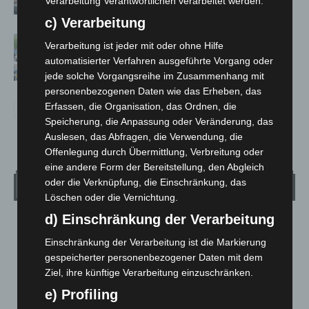
Verarbeitung Verantwortlichen verarbeitet werden.
c) Verarbeitung
Blaulichtmeile Langenhagen 2026:
Verarbeitung ist jeder mit oder ohne Hilfe
Polizei, Feuerwehr und Rettung
automatisierter Verfahren ausgeführte Vorgang oder
hautnah erleben
jede solche Vorgangsreihe im Zusammenhang mit
personenbezogenen Daten wie das Erheben, das
Erfassen, die Organisation, das Ordnen, die
Speicherung, die Anpassung oder Veränderung, das
Auslesen, das Abfragen, die Verwendung, die
Offenlegung durch Übermittlung, Verbreitung oder
eine andere Form der Bereitstellung, den Abgleich
oder die Verknüpfung, die Einschränkung, das
Wetter
Löschen oder die Vernichtung.
d) Einschränkung der Verarbeitung
LANGENHAGEN
Einschränkung der Verarbeitung ist die Markierung
Bedeckt
gespeicherter personenbezogener Daten mit dem
°
17.8
°
C
16.5
Ziel, ihre künftige Verarbeitung einzuschränken.
e) Profiling
°
15.6