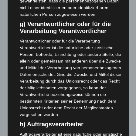
Brand im „Haus der Begegnung“ in Neuwarmbüchen schnell
gewährleisten, dass die personenbezogenen Daten
eingedämmt
nicht einer identifizierten oder identifizierbaren
6. August 2026
natürlichen Person zugewiesen werden.
g) Verantwortlicher oder für die
Region Hannover: 21 neue Notfallsanitäter starten beim
Verarbeitung Verantwortlicher
Roten Kreuz
5. August 2026
Verantwortlicher oder für die Verarbeitung
Verantwortlicher ist die natürliche oder juristische
Mann läuft mit Hockeyschläger über A7 – Polizei sucht
Person, Behörde, Einrichtung oder andere Stelle, die
Zeugen
allein oder gemeinsam mit anderen über die Zwecke
5. August 2026
und Mittel der Verarbeitung von personenbezogenen
Daten entscheidet. Sind die Zwecke und Mittel dieser
Celle: Mensch stirbt bei Bagger-Unfall auf Baustelle
Verarbeitung durch das Unionsrecht oder das Recht
5. August 2026
der Mitgliedstaaten vorgegeben, so kann der
Verantwortliche beziehungsweise können die
Gasleitung bei McDonald’s-Umbau in Langenhagen
bestimmten Kriterien seiner Benennung nach dem
beschädigt
Unionsrecht oder dem Recht der Mitgliedstaaten
5. August 2026
vorgesehen werden.
Anklage nach Abschaltung von „Archetyp Market“ erhoben
h) Auftragsverarbeiter
3. August 2026
Auftragsverarbeiter ist eine natürliche oder juristische