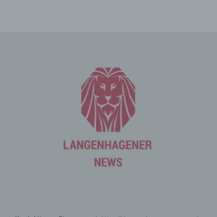
und Informationen, die der Gefahrenabwehr im Falle von
Angriffen auf unsere informationstechnologischen
Systeme dienen.
Bei der Nutzung dieser allgemeinen Daten und
Informationen ziehen wird keine Rückschlüsse auf die
betroffene Person. Diese Informationen werden vielmehr
benötigt, um (1) die Inhalte unserer Internetseite korrekt
auszuliefern, (2) die Inhalte unserer Internetseite sowie
die Werbung für diese zu optimieren, (3) die dauerhafte
Funktionsfähigkeit unserer informationstechnologischen
Systeme und der Technik unserer Internetseite zu
gewährleisten sowie (4) um Strafverfolgungsbehörden
im Falle eines Cyberangriffes die zur Strafverfolgung
notwendigen Informationen bereitzustellen. Diese
anonym erhobenen Daten und Informationen werden
durch uns daher einerseits statistisch und ferner mit dem
Ziel ausgewertet, den Datenschutz und die
Datensicherheit in unserem Unternehmen zu erhöhen,
um letztlich ein optimales Schutzniveau für die von uns
verarbeiteten personenbezogenen Daten