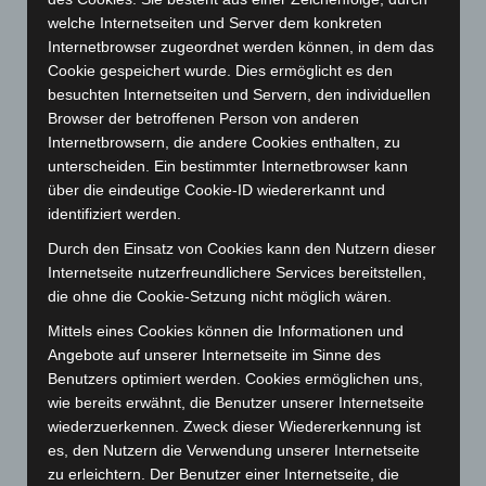
Dezember 2023
(130)
welche Internetseiten und Server dem konkreten
Internetbrowser zugeordnet werden können, in dem das
November 2023
(130)
Cookie gespeichert wurde. Dies ermöglicht es den
Oktober 2023
(114)
besuchten Internetseiten und Servern, den individuellen
September 2023
(133)
Browser der betroffenen Person von anderen
Internetbrowsern, die andere Cookies enthalten, zu
August 2023
(134)
unterscheiden. Ein bestimmter Internetbrowser kann
Juli 2023
(118)
über die eindeutige Cookie-ID wiedererkannt und
Juni 2023
(142)
identifiziert werden.
Mai 2023
(139)
Durch den Einsatz von Cookies kann den Nutzern dieser
Internetseite nutzerfreundlichere Services bereitstellen,
April 2023
(155)
die ohne die Cookie-Setzung nicht möglich wären.
März 2023
(174)
Mittels eines Cookies können die Informationen und
Februar 2023
(154)
Angebote auf unserer Internetseite im Sinne des
Januar 2023
(140)
Benutzers optimiert werden. Cookies ermöglichen uns,
wie bereits erwähnt, die Benutzer unserer Internetseite
Dezember 2022
(130)
wiederzuerkennen. Zweck dieser Wiedererkennung ist
November 2022
(167)
es, den Nutzern die Verwendung unserer Internetseite
Oktober 2022
(166)
zu erleichtern. Der Benutzer einer Internetseite, die