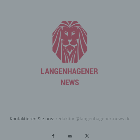
und Informationen, die der Gefahrenabwehr im Falle von
Angriffen auf unsere informationstechnologischen
Systeme dienen.
Bei der Nutzung dieser allgemeinen Daten und
Informationen ziehen wird keine Rückschlüsse auf die
betroffene Person. Diese Informationen werden vielmehr
benötigt, um (1) die Inhalte unserer Internetseite korrekt
auszuliefern, (2) die Inhalte unserer Internetseite sowie
die Werbung für diese zu optimieren, (3) die dauerhafte
Funktionsfähigkeit unserer informationstechnologischen
Systeme und der Technik unserer Internetseite zu
gewährleisten sowie (4) um Strafverfolgungsbehörden
im Falle eines Cyberangriffes die zur Strafverfolgung
notwendigen Informationen bereitzustellen. Diese
anonym erhobenen Daten und Informationen werden
durch uns daher einerseits statistisch und ferner mit dem
Ziel ausgewertet, den Datenschutz und die
Kontaktieren Sie uns:
redaktion@langenhagener-news.de
Datensicherheit in unserem Unternehmen zu erhöhen,
um letztlich ein optimales Schutzniveau für die von uns
verarbeiteten personenbezogenen Daten