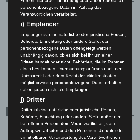
Person, Behörde, Einrichtung oder andere Stelle, die
personenbezogene Daten im Auftrag des
Blaulicht
2.798
Verantwortlichen verarbeitet.
Corona-News
712
i) Empfänger
Hannover und Region
5.035
Empfänger ist eine natürliche oder juristische Person,
Langenhagen und Ortsteile
3.249
Behörde, Einrichtung oder andere Stelle, der
Leserbriefe
1
personenbezogene Daten offengelegt werden,
unabhängig davon, ob es sich bei ihr um einen
Menschen
2
Dritten handelt oder nicht. Behörden, die im Rahmen
Über uns
1
eines bestimmten Untersuchungsauftrags nach dem
Veranstaltungen
1.887
Unionsrecht oder dem Recht der Mitgliedstaaten
möglicherweise personenbezogene Daten erhalten,
Welt
1.269
gelten jedoch nicht als Empfänger.
j) Dritter
Dritter ist eine natürliche oder juristische Person,
Archiv
Behörde, Einrichtung oder andere Stelle außer der
betroffenen Person, dem Verantwortlichen, dem
August 2026
(10)
Auftragsverarbeiter und den Personen, die unter der
Juli 2026
(73)
unmittelbaren Verantwortung des Verantwortlichen