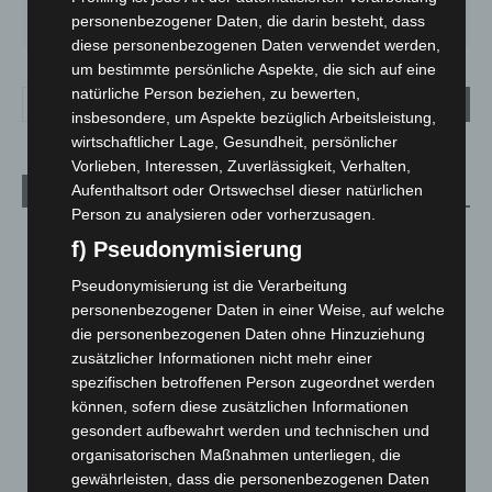
25
°
26
°
31
°
35
°
17
°
personenbezogener Daten, die darin besteht, dass
diese personenbezogenen Daten verwendet werden,
um bestimmte persönliche Aspekte, die sich auf eine
natürliche Person beziehen, zu bewerten,
insbesondere, um Aspekte bezüglich Arbeitsleistung,
wirtschaftlicher Lage, Gesundheit, persönlicher
Vorlieben, Interessen, Zuverlässigkeit, Verhalten,
Aufenthaltsort oder Ortswechsel dieser natürlichen
Aktuelle Beiträge
Person zu analysieren oder vorherzusagen.
Brand im „Haus der Begegnung“ in Neuwarmbüchen schnell
f) Pseudonymisierung
eingedämmt
6. August 2026
Pseudonymisierung ist die Verarbeitung
personenbezogener Daten in einer Weise, auf welche
Region Hannover: 21 neue Notfallsanitäter starten beim
die personenbezogenen Daten ohne Hinzuziehung
Roten Kreuz
zusätzlicher Informationen nicht mehr einer
5. August 2026
spezifischen betroffenen Person zugeordnet werden
können, sofern diese zusätzlichen Informationen
Mann läuft mit Hockeyschläger über A7 – Polizei sucht
gesondert aufbewahrt werden und technischen und
Zeugen
organisatorischen Maßnahmen unterliegen, die
5. August 2026
gewährleisten, dass die personenbezogenen Daten