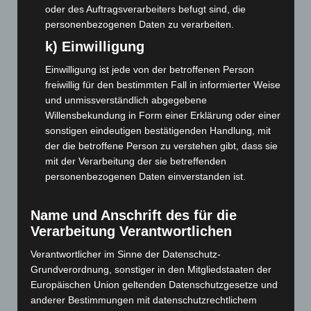
Juni 2026
(139)
oder des Auftragsverarbeiters befugt sind, die
personenbezogenen Daten zu verarbeiten.
Mai 2026
(99)
k) Einwilligung
April 2026
(99)
März 2026
(115)
Einwilligung ist jede von der betroffenen Person
freiwillig für den bestimmten Fall in informierter Weise
Februar 2026
(109)
und unmissverständlich abgegebene
Januar 2026
(122)
Willensbekundung in Form einer Erklärung oder einer
sonstigen eindeutigen bestätigenden Handlung, mit
Dezember 2025
(103)
der die betroffene Person zu verstehen gibt, dass sie
November 2025
(114)
mit der Verarbeitung der sie betreffenden
Oktober 2025
(112)
personenbezogenen Daten einverstanden ist.
September 2025
(93)
Name und Anschrift des für die
August 2025
(90)
Verarbeitung Verantwortlichen
Juli 2025
(90)
Verantwortlicher im Sinne der Datenschutz-
Juni 2025
(103)
Grundverordnung, sonstiger in den Mitgliedstaaten der
Mai 2025
(112)
Europäischen Union geltenden Datenschutzgesetze und
April 2025
(88)
anderer Bestimmungen mit datenschutzrechtlichem