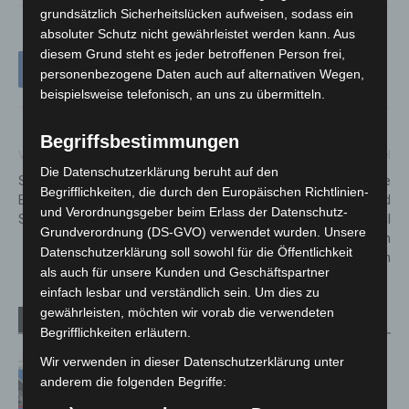
grundsätzlich Sicherheitslücken aufweisen, sodass ein
absoluter Schutz nicht gewährleistet werden kann. Aus
diesem Grund steht es jeder betroffenen Person frei,
personenbezogene Daten auch auf alternativen Wegen,
beispielsweise telefonisch, an uns zu übermitteln.
Begriffsbestimmungen
Vorheriger Artikel
Nächster Artikel
Die Datenschutzerklärung beruht auf den
Stadt startet neues Projekt in
Für mehr Platz und bessere
Begrifflichkeiten, die durch den Europäischen Richtlinien-
Bereichen mit vielen
Hygiene in Bussen und
und Verordnungsgeber beim Erlass der Datenschutz-
Straßenbäumen
Straßenbahnen: Land will
Grundverordnung (DS-GVO) verwendet wurden. Unsere
Kommunen mit 30 Millionen
Datenschutzerklärung soll sowohl für die Öffentlichkeit
Euro zusätzlich unterstützen
als auch für unsere Kunden und Geschäftspartner
einfach lesbar und verständlich sein. Um dies zu
gewährleisten, möchten wir vorab die verwendeten
Verwandte Artikel
Mehr vom Autor
Begrifflichkeiten erläutern.
Wir verwenden in dieser Datenschutzerklärung unter
Mann läuft mit Hockeyschläger über
anderem die folgenden Begriffe:
A7 – Polizei sucht Zeugen