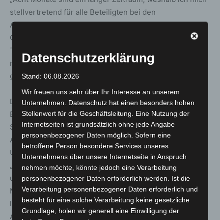
stellvertretend für alle Beteiligten bei den
Anwohnerinnen und Anwohner bedanke – für Ihre
Geduld und Ihr Verständnis für die Baustelle vor Ihrer
Tür“, sagt Hettwer. „Ich hoffe, dass sie angesichts des
Datenschutzerklärung
neuen Sonnenwegs mit mir übereinstimmen: Es hat sich
gelohnt!“
Stand: 06.08.2026
Wir freuen uns sehr über Ihr Interesse an unserem
Die Umgestaltung des Sonnenwegs wurde mit
Unternehmen. Datenschutz hat einen besonders hohen
Beteiligung des Sanierungsbeirates und Menschen im
Stellenwert für die Geschäftsleitung. Eine Nutzung der
Internetseiten ist grundsätzlich ohne jede Angabe
Stadtteil geplant. Mit diesen, den Anwohnerinnen und
personenbezogener Daten möglich. Sofern eine
Anwohnern hätten die für die Planungen und
betroffene Person besondere Services unseres
Umgestaltung zuständigen städtischen Abteilungen
Unternehmens über unsere Internetseite in Anspruch
„Stadtplanung und Geoinformationen“ sowie „Verkehr
nehmen möchte, könnte jedoch eine Verarbeitung
und Straßen“ und dem Quartiersmanagement den
personenbezogener Daten erforderlich werden. Ist die
Verarbeitung personenbezogener Daten erforderlich und
Moment mit einer kleinen Eröffnung gefeiert. „Doch
besteht für eine solche Verarbeitung keine gesetzliche
leider ist dies derzeit aufgrund der geltenden Corona-
Grundlage, holen wir generell eine Einwilligung der
Auflagen nicht möglich“, so Carolin Ottensmeyer, Leiterin