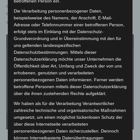
betroffenen Person ein.
der „Abteilung Stadtplanung und Geoinformation“. „Wir
Die Verarbeitung personenbezogener Daten,
hoffen, dass wir im kommenden Jahr die Einweihung bei
beispielsweise des Namens, der Anschrift, E-Mail-
schönem Wetter nachholen können.“
Adresse oder Telefonnummer einer betroffenen Person,
erfolgt stets im Einklang mit der Datenschutz-
Grundverordnung und in Übereinstimmung mit den für
1
von 2
uns geltenden landesspezifischen
Datenschutzbestimmungen. Mittels dieser
Datenschutzerklärung möchte unser Unternehmen die
Öffentlichkeit über Art, Umfang und Zweck der von uns
erhobenen, genutzten und verarbeiteten
personenbezogenen Daten informieren. Ferner werden
betroffene Personen mittels dieser Datenschutzerklärung
über die ihnen zustehenden Rechte aufgeklärt.
Wir haben als für die Verarbeitung Verantwortlicher
zahlreiche technische und organisatorische Maßnahmen
Von den asphaltierten Abschnitten hebt sich der Begegnungsbereich deutlich durch
umgesetzt, um einen möglichst lückenlosen Schutz der
die dort verwendeten roten Pflastersteine ab. Die Schilder, die ihn als
In
verkehrsberuhigten Bereich auszeichnen, werden in Kürze aufgestellt. - © Stadt
ei
über diese Internetseite verarbeiteten
Langenhagen
Ei
personenbezogenen Daten sicherzustellen. Dennoch
können Internetbasierte Datenübertragungen