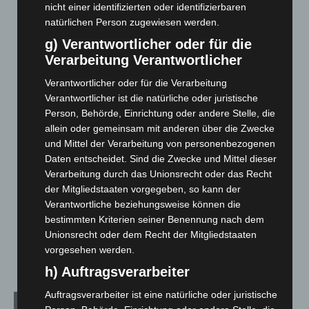
nicht einer identifizierten oder identifizierbaren
Celle: Mensch stirbt bei Bagger-Unfall auf Baustelle
natürlichen Person zugewiesen werden.
5. August 2026
g) Verantwortlicher oder für die
Gasleitung bei McDonald’s-Umbau in Langenhagen
Verarbeitung Verantwortlicher
beschädigt
Verantwortlicher oder für die Verarbeitung
5. August 2026
Verantwortlicher ist die natürliche oder juristische
Person, Behörde, Einrichtung oder andere Stelle, die
Anklage nach Abschaltung von „Archetyp Market“ erhoben
allein oder gemeinsam mit anderen über die Zwecke
3. August 2026
und Mittel der Verarbeitung von personenbezogenen
Hannover: Polizei stoppt 166 Trunkenheitsfahrten bei
Daten entscheidet. Sind die Zwecke und Mittel dieser
Großkontrolle
Verarbeitung durch das Unionsrecht oder das Recht
2. August 2026
der Mitgliedstaaten vorgegeben, so kann der
Verantwortliche beziehungsweise können die
Hannover Klassik Open Air 2026: Französische Oper im
bestimmten Kriterien seiner Benennung nach dem
Maschpark
Unionsrecht oder dem Recht der Mitgliedstaaten
2. August 2026
vorgesehen werden.
h) Auftragsverarbeiter
Auftragsverarbeiter ist eine natürliche oder juristische
Kategorien