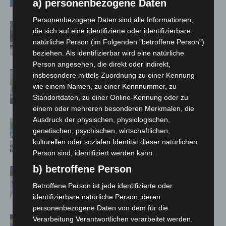
a) personenbezogene Daten
Personenbezogene Daten sind alle Informationen,
Gasleitung bei McDonald’s-Umbau in
die sich auf eine identifizierte oder identifizierbare
Langenhagen beschädigt
natürliche Person (im Folgenden "betroffene Person")
beziehen. Als identifizierbar wird eine natürliche
Person angesehen, die direkt oder indirekt,
Langenhagen: Autofahrer mit 3,17
insbesondere mittels Zuordnung zu einer Kennung
Promille aus dem Verkehr gezogen
wie einem Namen, zu einer Kennnummer, zu
Standortdaten, zu einer Online-Kennung oder zu
einem oder mehreren besonderen Merkmalen, die
Ausdruck der physischen, physiologischen,
Blaulichtmeile Langenhagen 2026:
genetischen, psychischen, wirtschaftlichen,
Polizei, Feuerwehr und Rettung
kulturellen oder sozialen Identität dieser natürlichen
hautnah erleben
Person sind, identifiziert werden kann.
b) betroffene Person
Polizei Langenhagen testet Aufnahme
von Anzeigen per Videochat
Betroffene Person ist jede identifizierte oder
identifizierbare natürliche Person, deren
personenbezogene Daten von dem für die
Vermisste Seniorin aus Godshorn tot
Verarbeitung Verantwortlichen verarbeitet werden.