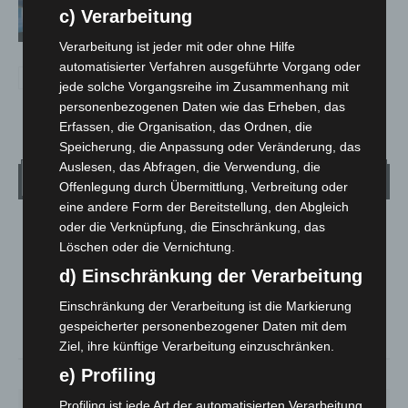
aufgefunden
c) Verarbeitung
Verarbeitung ist jeder mit oder ohne Hilfe
automatisierter Verfahren ausgeführte Vorgang oder
jede solche Vorgangsreihe im Zusammenhang mit
personenbezogenen Daten wie das Erheben, das
Erfassen, die Organisation, das Ordnen, die
Speicherung, die Anpassung oder Veränderung, das
Auslesen, das Abfragen, die Verwendung, die
Wetter
Offenlegung durch Übermittlung, Verbreitung oder
eine andere Form der Bereitstellung, den Abgleich
oder die Verknüpfung, die Einschränkung, das
LANGENHAGEN
Löschen oder die Vernichtung.
Mäßig Bewölkt
d) Einschränkung der Verarbeitung
°
17.7
°
C
16.8
Einschränkung der Verarbeitung ist die Markierung
°
16.7
gespeicherter personenbezogener Daten mit dem
Ziel, ihre künftige Verarbeitung einzuschränken.
e) Profiling
58%
2.2m/s
34%
Profiling ist jede Art der automatisierten Verarbeitung
FR.
SA.
SO.
MO.
DI.