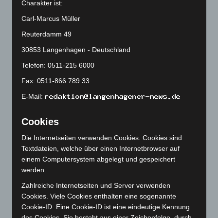
Charakter ist:
März 2025
(111)
Carl-Marcus Müller
Februar 2025
(96)
Reuterdamm 49
Januar 2025
(88)
Dezember 2024
(89)
30853 Langenhagen - Deutschland
November 2024
(94)
Telefon: 0511-215 6000
Oktober 2024
(93)
Fax: 0511-866 789 33
September 2024
(112)
E-Mail:
August 2024
(107)
Cookies
Juli 2024
(89)
Juni 2024
(107)
Die Internetseiten verwenden Cookies. Cookies sind
Textdateien, welche über einen Internetbrowser auf
Mai 2024
(149)
einem Computersystem abgelegt und gespeichert
April 2024
(102)
werden.
März 2024
(103)
Zahlreiche Internetseiten und Server verwenden
Februar 2024
(103)
Cookies. Viele Cookies enthalten eine sogenannte
Cookie-ID. Eine Cookie-ID ist eine eindeutige Kennung
Januar 2024
(111)
des Cookies. Sie besteht aus einer Zeichenfolge, durch