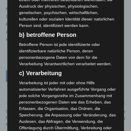
Ausdruck der physischen, physiologischen,
Mit der Bündelung zahlreicher Leistungen an einem
genetischen, psychischen, wirtschaftlichen,
Standort reagiert die Sparkasse auf veränderte
kulturellen oder sozialen Identität dieser natürlichen
Kundenbedürfnisse. Persönliche Beratung, digitale
Person sind, identifiziert werden kann.
Angebote und Selbstbedienung werden so miteinander
b) betroffene Person
kombiniert.
Betroffene Person ist jede identifizierte oder
identifizierbare natürliche Person, deren
personenbezogene Daten von dem für die
Verarbeitung Verantwortlichen verarbeitet werden.
c) Verarbeitung
Verarbeitung ist jeder mit oder ohne Hilfe
automatisierter Verfahren ausgeführte Vorgang oder
jede solche Vorgangsreihe im Zusammenhang mit
personenbezogenen Daten wie das Erheben, das
Vorheriger Artikel
Nächster Artikel
Erfassen, die Organisation, das Ordnen, die
Stadtbahnunfall in Hannover-
A352: Kurzzeitige Sperrung in
Speicherung, die Anpassung oder Veränderung, das
Ricklingen: Zwei Bahnen
Fahrtrichtung A7/Hamburg
Auslesen, das Abfragen, die Verwendung, die
entgleist
Offenlegung durch Übermittlung, Verbreitung oder