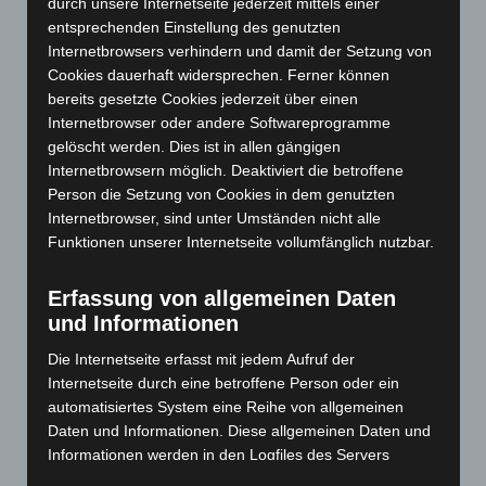
durch unsere Internetseite jederzeit mittels einer
Mai 2024
(149)
entsprechenden Einstellung des genutzten
April 2024
(102)
Internetbrowsers verhindern und damit der Setzung von
März 2024
(103)
Cookies dauerhaft widersprechen. Ferner können
bereits gesetzte Cookies jederzeit über einen
Februar 2024
(103)
Internetbrowser oder andere Softwareprogramme
Januar 2024
(111)
gelöscht werden. Dies ist in allen gängigen
Dezember 2023
(130)
Internetbrowsern möglich. Deaktiviert die betroffene
Person die Setzung von Cookies in dem genutzten
November 2023
(130)
Internetbrowser, sind unter Umständen nicht alle
Oktober 2023
(114)
Funktionen unserer Internetseite vollumfänglich nutzbar.
September 2023
(133)
Erfassung von allgemeinen Daten
August 2023
(134)
und Informationen
Juli 2023
(118)
Die Internetseite erfasst mit jedem Aufruf der
Juni 2023
(142)
Internetseite durch eine betroffene Person oder ein
Mai 2023
(139)
automatisiertes System eine Reihe von allgemeinen
April 2023
(155)
Daten und Informationen. Diese allgemeinen Daten und
Informationen werden in den Logfiles des Servers
März 2023
(174)
gespeichert. Erfasst werden können die (1) verwendeten