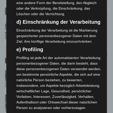
eine andere Form der Bereitstellung, den Abgleich
oder die Verknüpfung, die Einschränkung, das
Verwandte Artikel
Mehr vom Autor
Löschen oder die Vernichtung.
d) Einschränkung der Verarbeitung
Niedersachsen: Feuerwehrkräfte
kehren nach Waldbrandeinsatz aus
Einschränkung der Verarbeitung ist die Markierung
Spanien zurück
gespeicherter personenbezogener Daten mit dem
Ziel, ihre künftige Verarbeitung einzuschränken.
Hannover: Erste Tigermücken-
e) Profiling
Population in Niedersachsen entdeckt
Profiling ist jede Art der automatisierten Verarbeitung
personenbezogener Daten, die darin besteht, dass
diese personenbezogenen Daten verwendet werden,
Brand im „Haus der Begegnung“ in
um bestimmte persönliche Aspekte, die sich auf eine
Neuwarmbüchen schnell eingedämmt
natürliche Person beziehen, zu bewerten,
insbesondere, um Aspekte bezüglich Arbeitsleistung,
wirtschaftlicher Lage, Gesundheit, persönlicher
Vorlieben, Interessen, Zuverlässigkeit, Verhalten,
Region Hannover: 21 neue
Aufenthaltsort oder Ortswechsel dieser natürlichen
Notfallsanitäter starten beim Roten
Person zu analysieren oder vorherzusagen.
Kreuz