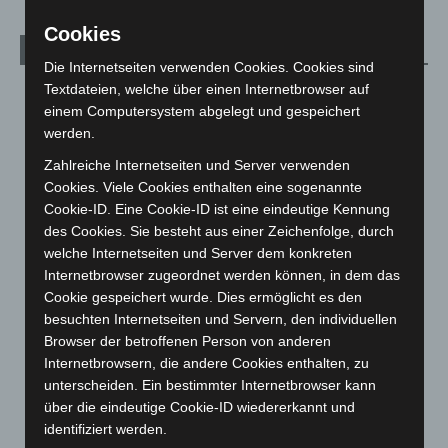
Cookies
Archiv
Die Internetseiten verwenden Cookies. Cookies sind
Textdateien, welche über einen Internetbrowser auf
August 2026
(12)
einem Computersystem abgelegt und gespeichert
Juli 2026
(73)
werden.
Juni 2026
(139)
Zahlreiche Internetseiten und Server verwenden
Mai 2026
(99)
Cookies. Viele Cookies enthalten eine sogenannte
Cookie-ID. Eine Cookie-ID ist eine eindeutige Kennung
April 2026
(99)
des Cookies. Sie besteht aus einer Zeichenfolge, durch
März 2026
(115)
welche Internetseiten und Server dem konkreten
Februar 2026
(109)
Internetbrowser zugeordnet werden können, in dem das
Cookie gespeichert wurde. Dies ermöglicht es den
Januar 2026
(122)
besuchten Internetseiten und Servern, den individuellen
Dezember 2025
(103)
Browser der betroffenen Person von anderen
November 2025
(114)
Internetbrowsern, die andere Cookies enthalten, zu
unterscheiden. Ein bestimmter Internetbrowser kann
Oktober 2025
(112)
über die eindeutige Cookie-ID wiedererkannt und
September 2025
(93)
identifiziert werden.