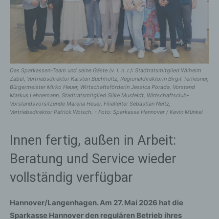
Das Sparkassen-Team und seine Gäste (v. l. n. r.): Stadtratsmitglied Wilhelm
Zabel, Vertriebsdirektor Karsten Buchholtz, Regionaldirektorin Birgit Terliesner,
Bürgermeister Mirko Heuer, Wirtschaftsförderin Jessica Porada, Vorstand
Markus Lehnemann, Stadtratsmitglied Silke Musfeldt, Wirtschaftsclub-
Vorstandsvorsitzende Marena Heuer, Filialleiter Sebastian Neitz,
Vertriebsdirektor Patrick Woisch. - Foto: Sparkasse Hannover / Kevin Münkel
Innen fertig, außen in Arbeit:
Beratung und Service wieder
vollständig verfügbar
Hannover/Langenhagen. Am 27. Mai 2026 hat die
Sparkasse Hannover den regulären Betrieb ihres