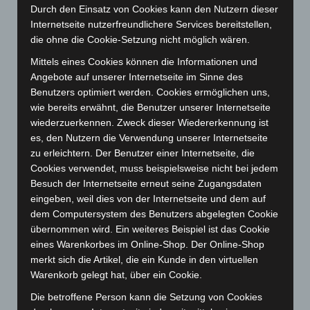
August 2025
(90)
Durch den Einsatz von Cookies kann den Nutzern dieser
Juli 2025
(90)
Internetseite nutzerfreundlichere Services bereitstellen,
die ohne die Cookie-Setzung nicht möglich wären.
Juni 2025
(103)
Mittels eines Cookies können die Informationen und
Mai 2025
(112)
Angebote auf unserer Internetseite im Sinne des
April 2025
(88)
Benutzers optimiert werden. Cookies ermöglichen uns,
März 2025
(111)
wie bereits erwähnt, die Benutzer unserer Internetseite
wiederzuerkennen. Zweck dieser Wiedererkennung ist
Februar 2025
(96)
es, den Nutzern die Verwendung unserer Internetseite
Januar 2025
(88)
zu erleichtern. Der Benutzer einer Internetseite, die
Cookies verwendet, muss beispielsweise nicht bei jedem
Dezember 2024
(89)
Besuch der Internetseite erneut seine Zugangsdaten
November 2024
(94)
eingeben, weil dies von der Internetseite und dem auf
Oktober 2024
(93)
dem Computersystem des Benutzers abgelegten Cookie
übernommen wird. Ein weiteres Beispiel ist das Cookie
September 2024
(112)
eines Warenkorbes im Online-Shop. Der Online-Shop
August 2024
(107)
merkt sich die Artikel, die ein Kunde in den virtuellen
Juli 2024
(89)
Warenkorb gelegt hat, über ein Cookie.
Juni 2024
(107)
Die betroffene Person kann die Setzung von Cookies