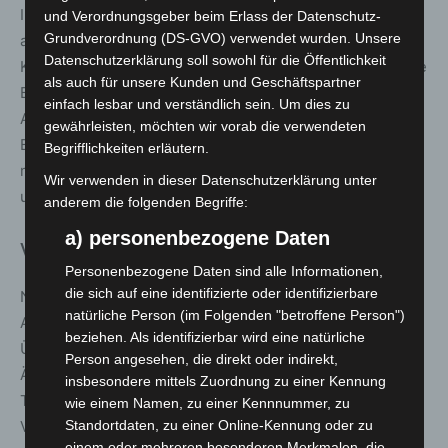
Im Obergeschoss sind zwei BeratungsCenter Direkt
und Verordnungsgeber beim Erlass der Datenschutz-
Grundverordnung (DS-GVO) verwendet wurden. Unsere
angesiedelt, darunter ein Team mit Spezialisierung auf
Datenschutzerklärung soll sowohl für die Öffentlichkeit
Kundinnen und Kunden im Alter von 18 bis 30 Jahren. Die
als auch für unsere Kunden und Geschäftspartner
Beratung erfolgt hier flexibel per Telefon oder Video.
einfach lesbar und verständlich sein. Um dies zu
Auch die Mitarbeitenden aus dem bisherigen
gewährleisten, möchten wir vorab die verwendeten
BeratungsCenter im Langenhagen-CCL arbeiten nun am
Begrifflichkeiten erläutern.
modernisierten Standort. Im CCL bleiben Geldautomat
Wir verwenden in dieser Datenschutzerklärung unter
und Überweisungsterminal weiterhin verfügbar.
anderem die folgenden Begriffe:
a) personenbezogene Daten
Viele Bankgeschäfte online möglich
Personenbezogene Daten sind alle Informationen,
die sich auf eine identifizierte oder identifizierbare
Neben der persönlichen Beratung lassen sich zahlreiche
natürliche Person (im Folgenden "betroffene Person")
Anliegen über das Online-Banking erledigen, darunter
beziehen. Als identifizierbar wird eine natürliche
Überweisungen, die Verwaltung des Tageslimits oder
Person angesehen, die direkt oder indirekt,
Änderungen persönlicher Daten. Ergänzend steht das
insbesondere mittels Zuordnung zu einer Kennung
Telefonbanking mit den wichtigsten Services zur
wie einem Namen, zu einer Kennnummer, zu
Verfügung.
Standortdaten, zu einer Online-Kennung oder zu
einem oder mehreren besonderen Merkmalen, die