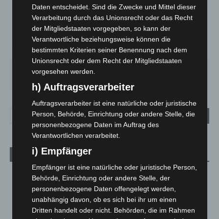
°
15.5
°
C
Daten entscheidet. Sind die Zwecke und Mittel dieser
13.9
Verarbeitung durch das Unionsrecht oder das Recht
°
13.3
der Mitgliedstaaten vorgegeben, so kann der
Verantwortliche beziehungsweise können die
bestimmten Kriterien seiner Benennung nach dem
90%
1m/s
84%
Unionsrecht oder dem Recht der Mitgliedstaaten
SA.
SO.
MO.
DI.
MI.
vorgesehen werden.
27
°
34
°
27
°
23
°
20
°
h) Auftragsverarbeiter
Auftragsverarbeiter ist eine natürliche oder juristische
Person, Behörde, Einrichtung oder andere Stelle, die
personenbezogene Daten im Auftrag des
Verantwortlichen verarbeitet.
i) Empfänger
Aktuelle Beiträge
Empfänger ist eine natürliche oder juristische Person,
Niedersachsen: Feuerwehrkräfte kehren nach
Behörde, Einrichtung oder andere Stelle, der
Waldbrandeinsatz aus Spanien zurück
personenbezogene Daten offengelegt werden,
7. August 2026
unabhängig davon, ob es sich bei ihr um einen
Dritten handelt oder nicht. Behörden, die im Rahmen
Hannover: Erste Tigermücken-Population in Niedersachsen