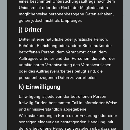
eines bestimmten Untersuchungsauftrags nach dem
entdeckt
Unionsrecht oder dem Recht der Mitgliedstaaten
7. August 2026
möglicherweise personenbezogene Daten erhalten,
gelten jedoch nicht als Empfänger.
Brand im „Haus der Begegnung“ in Neuwarmbüchen schnell
eingedämmt
j) Dritter
6. August 2026
Dritter ist eine natürliche oder juristische Person,
Region Hannover: 21 neue Notfallsanitäter starten beim
Behörde, Einrichtung oder andere Stelle außer der
Roten Kreuz
betroffenen Person, dem Verantwortlichen, dem
5. August 2026
Auftragsverarbeiter und den Personen, die unter der
unmittelbaren Verantwortung des Verantwortlichen
Mann läuft mit Hockeyschläger über A7 – Polizei sucht
oder des Auftragsverarbeiters befugt sind, die
Zeugen
personenbezogenen Daten zu verarbeiten.
5. August 2026
k) Einwilligung
Celle: Mensch stirbt bei Bagger-Unfall auf Baustelle
Einwilligung ist jede von der betroffenen Person
5. August 2026
freiwillig für den bestimmten Fall in informierter Weise
und unmissverständlich abgegebene
Gasleitung bei McDonald’s-Umbau in Langenhagen
Willensbekundung in Form einer Erklärung oder einer
beschädigt
sonstigen eindeutigen bestätigenden Handlung, mit
5. August 2026
der die betroffene Person zu verstehen gibt, dass sie