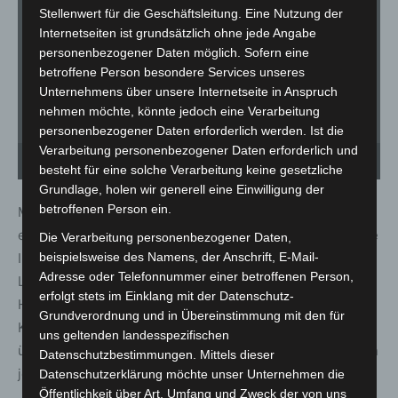
Stellenwert für die Geschäftsleitung. Eine Nutzung der
Internetseiten ist grundsätzlich ohne jede Angabe
personenbezogener Daten möglich. Sofern eine
betroffene Person besondere Services unseres
Unternehmens über unsere Internetseite in Anspruch
nehmen möchte, könnte jedoch eine Verarbeitung
personenbezogener Daten erforderlich werden. Ist die
Verarbeitung personenbezogener Daten erforderlich und
Nach Markus Lehnemanns Eröffnung ging Bürgermeister Mirko Heuer in einem
Grußwort auf die Gemeinsamkeiten der Stadt und der Sparkasse ein. - Foto:
Ve
besteht für eine solche Verarbeitung keine gesetzliche
Sparkasse Hannover / Kevin Münkel
Rä
Grundlage, holen wir generell eine Einwilligung der
betroffenen Person ein.
Mit der Investition in den Standort wolle die Sparkasse
ein klares Zeichen setzen: „Durch die zukunftsorientierte
Die Verarbeitung personenbezogener Daten,
Investition in unseren zentralen Standort für
beispielsweise des Namens, der Anschrift, E-Mail-
Adresse oder Telefonnummer einer betroffenen Person,
Langenhagen machen wir deutlich: Die Sparkasse
erfolgt stets im Einklang mit der Datenschutz-
Hannover bleibt vor Ort! Davon können sich die
Grundverordnung und in Übereinstimmung mit den für
Kundinnen und Kunden mit einem Besuch selbst
uns geltenden landesspezifischen
überzeugen. Sie werden sehen: ‚Von innen hui‘ gilt schon
Datenschutzbestimmungen. Mittels dieser
jetzt – und von außen auch sehr bald“, so Lehnemann.
Datenschutzerklärung möchte unser Unternehmen die
Öffentlichkeit über Art, Umfang und Zweck der von uns