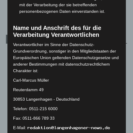
mit der Verarbeitung der sie betreffenden
Anklage nach Abschaltung von „Archetyp Market“ erhoben
personenbezogenen Daten einverstanden ist.
3. August 2026
Name und Anschrift des für die
Verarbeitung Verantwortlichen
Kategorien
Verantwortlicher im Sinne der Datenschutz-
Grundverordnung, sonstiger in den Mitgliedstaaten der
Blaulicht
2.799
Europäischen Union geltenden Datenschutzgesetze und
Corona-News
712
anderer Bestimmungen mit datenschutzrechtlichem
Hannover und Region
5.037
Charakter ist:
Langenhagen und Ortsteile
3.250
Carl-Marcus Müller
Leserbriefe
1
Reuterdamm 49
Menschen
2
30853 Langenhagen - Deutschland
Über uns
1
Telefon: 0511-215 6000
Veranstaltungen
1.887
Fax: 0511-866 789 33
Welt
1.270
E-Mail: