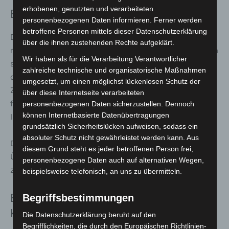
erhobenen, genutzten und verarbeiteten
Breites Angebot an einem Standort
personenbezogenen Daten informieren. Ferner werden
betroffene Personen mittels dieser Datenschutzerklärung
Das BeratungsCenter in der Walsroder Straße 142 ist
über die ihnen zustehenden Rechte aufgeklärt.
montags bis freitags von 9 bis 13 Uhr geöffnet. Zusätzlich
Wir haben als für die Verarbeitung Verantwortlicher
stehen die Türen montags von 14:30 bis 16 Uhr sowie
zahlreiche technische und organisatorische Maßnahmen
dienstags und donnerstags von 14:30 bis 19 Uhr offen.
umgesetzt, um einen möglichst lückenlosen Schutz der
Zum Angebot zählen Service- und Beratungsleistungen
über diese Internetseite verarbeiteten
für Privat- und Firmenkunden, eine Bargeldkasse sowie
personenbezogenen Daten sicherzustellen. Dennoch
können Internetbasierte Datenübertragungen
Immobilienvermittlung und -finanzierung.
grundsätzlich Sicherheitslücken aufweisen, sodass ein
absoluter Schutz nicht gewährleistet werden kann. Aus
Der SB-Bereich mit Geldautomaten und
diesem Grund steht es jeder betroffenen Person frei,
Überweisungsterminals ist täglich von 5 bis 23 Uhr
personenbezogene Daten auch auf alternativen Wegen,
zugänglich.
beispielsweise telefonisch, an uns zu übermitteln.
Beratung auch digital und für junge
Begriffsbestimmungen
Kunden
Die Datenschutzerklärung beruht auf den
Begrifflichkeiten, die durch den Europäischen Richtlinien-