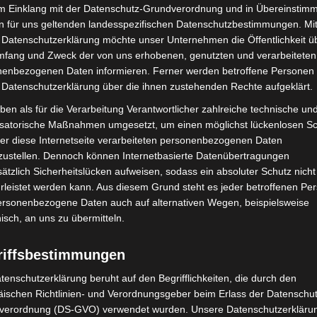
im Einklang mit der Datenschutz-Grundverordnung und in Übereinstim
n für uns geltenden landesspezifischen Datenschutzbestimmungen. Mit
 Datenschutzerklärung möchte unser Unternehmen die Öffentlichkeit ü
mfang und Zweck der von uns erhobenen, genutzten und verarbeiteten
enbezogenen Daten informieren. Ferner werden betroffene Personen 
 Datenschutzerklärung über die ihnen zustehenden Rechte aufgeklärt.
Nächster Artikel
ben als für die Verarbeitung Verantwortlicher zahlreiche technische un
ZOOSAMMEN STARK: Ein Abend voller Herz im
isatorische Maßnahmen umgesetzt, um einen möglichst lückenlosen S
Erlebnis-Zoo Hannover
er diese Internetseite verarbeiteten personenbezogenen Daten
zustellen. Dennoch können Internetbasierte Datenübertragungen
ätzlich Sicherheitslücken aufweisen, sodass ein absoluter Schutz nicht
leistet werden kann. Aus diesem Grund steht es jeder betroffenen Pe
personenbezogene Daten auch auf alternativen Wegen, beispielsweise
nisch, an uns zu übermitteln.
riffsbestimmungen
tenschutzerklärung beruht auf den Begrifflichkeiten, die durch den
ischen Richtlinien- und Verordnungsgeber beim Erlass der Datenschut
verordnung (DS-GVO) verwendet wurden. Unsere Datenschutzerklärun