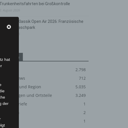
Trunkenheitsfahrten bei Großkontrolle
2. August 2026
Hannover Klassik Open Air 2026: Französische
Oper im Maschpark
2. August 2026
Kategorien
tz hat
er
Blaulicht
2.798
Corona-News
712
e
Hannover und Region
5.035
die
Langenhagen und Ortsteile
3.249
che
g der
Leserbriefe
1
Menschen
2
r
Über uns
1
lgt