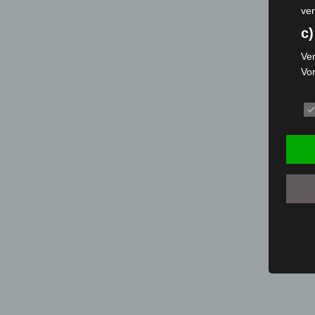
ver
c)
Ver
Vo
pe
da
das
ode
die
d
Ein
per
ei
e)
Pro
Da
wer