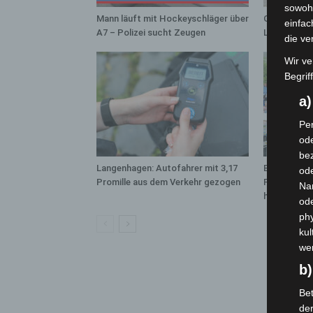
sowohl
Mann läuft mit Hockeyschläger über
Gasleitung 
einfac
A7 – Polizei sucht Zeugen
Langenhage
die ve
Wir ve
Begrif
a
Per
ode
bez
Langenhagen: Autofahrer mit 3,17
Blaulichtme
ode
Promille aus dem Verkehr gezogen
Polizei, Fe
Na
hautnah erl
od
phy
kul
we
b)
Bet
de