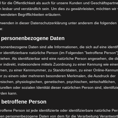
 für die Öffentlichkeit als auch für unsere Kunden und Geschäftspartne
bei McDonald’s-Umbau in
Hannover Klassik Open Air 2026:
h lesbar und verständlich sein. Um dies zu gewährleisten, möchten wir
n beschädigt
Französische Oper im Maschpark
rwendeten Begrifflichkeiten erläutern.
rwenden in dieser Datenschutzerklärung unter anderem die folgenden
fe:
) personenbezogene Daten
sonenbezogene Daten sind alle Informationen, die sich auf eine identifi
r identifizierbare natürliche Person (im Folgenden "betroffene Person"
iehen. Als identifizierbar wird eine natürliche Person angesehen, die di
ile Langenhagen 2026:
Polizei Langenhagen testet
r indirekt, insbesondere mittels Zuordnung zu einer Kennung wie ein
uerwehr und Rettung
Aufnahme von Anzeigen per
men, zu einer Kennnummer, zu Standortdaten, zu einer Online-Kennu
eben
Videochat
er zu einem oder mehreren besonderen Merkmalen, die Ausdruck der
sischen, physiologischen, genetischen, psychischen, wirtschaftlichen,
turellen oder sozialen Identität dieser natürlichen Person sind, identifizi
rden kann.
 betroffene Person
roffene Person ist jede identifizierte oder identifizierbare natürliche Pe
ren personenbezogene Daten von dem für die Verarbeitung Verantwort