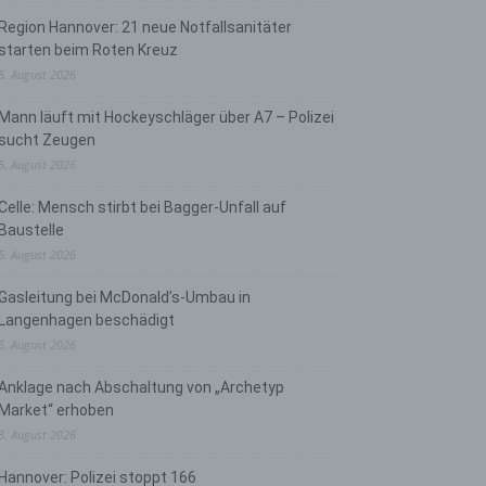
Region Hannover: 21 neue Notfallsanitäter
starten beim Roten Kreuz
5. August 2026
Mann läuft mit Hockeyschläger über A7 – Polizei
sucht Zeugen
5. August 2026
Celle: Mensch stirbt bei Bagger-Unfall auf
Baustelle
5. August 2026
Gasleitung bei McDonald’s-Umbau in
Langenhagen beschädigt
5. August 2026
Anklage nach Abschaltung von „Archetyp
Market“ erhoben
3. August 2026
Hannover: Polizei stoppt 166