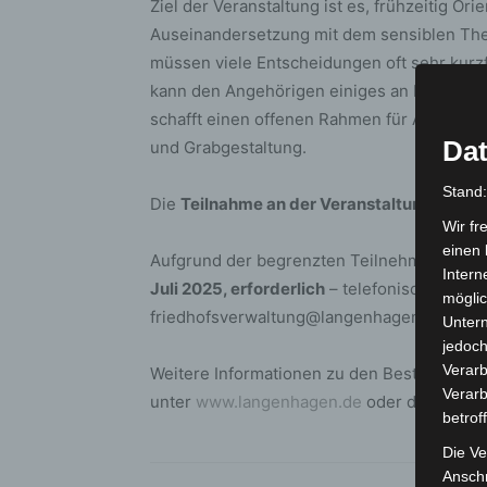
Ziel der Veranstaltung ist es, frühzeitig O
Auseinandersetzung mit dem sensiblen The
müssen viele Entscheidungen oft sehr kurzfr
kann den Angehörigen einiges an Last nehm
schafft einen offenen Rahmen für Austausch
Dat
und Grabgestaltung.
Stand
Die
Teilnahme an der Veranstaltung ist kos
Wir fr
einen 
Aufgrund der begrenzten Teilnehmerzahl is
Intern
Juli 2025, erforderlich
– telefonisch unter 
möglic
friedhofsverwaltung@langenhagen.de.
Unter
jedoch
Verarb
Weitere Informationen zu den Bestattungsa
Verarb
unter
www.langenhagen.de
oder direkt bei
betrof
Die Ve
Anschr