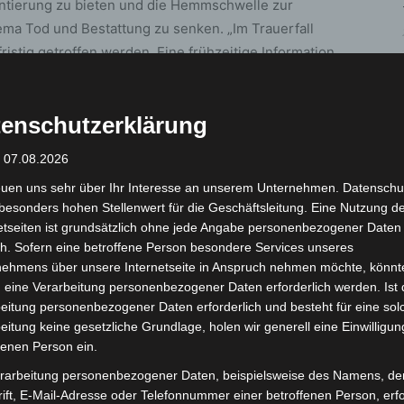
rientierung zu bieten und die Hemmschwelle zur
ma Tod und Bestattung zu senken. „Im Trauerfall
istig getroffen werden. Eine frühzeitige Information
en“, so die Friedhofsverwaltung. Der Spaziergang
 und individuelle Fragen zur persönlichen Vorsorge
enschutzerklärung
: 07.08.2026
tenfrei
.
euen uns sehr über Ihr Interesse an unserem Unternehmen. Datenschu
besonders hohen Stellenwert für die Geschäftsleitung. Eine Nutzung d
t eine
Anmeldung bis spätestens Donnerstag, den 3.
etseiten ist grundsätzlich ohne jede Angabe personenbezogener Daten
0511 7307-6720 oder per E-Mail an
h. Sofern eine betroffene Person besondere Services unseres
nehmens über unsere Internetseite in Anspruch nehmen möchte, könnt
 eine Verarbeitung personenbezogener Daten erforderlich werden. Ist 
eitung personenbezogener Daten erforderlich und besteht für eine sol
ngeboten der Stadt Langenhagen finden sich online
eitung keine gesetzliche Grundlage, holen wir generell eine Einwilligun
 der Friedhofsverwaltung.
fenen Person ein.
rarbeitung personenbezogener Daten, beispielsweise des Namens, de
ift, E-Mail-Adresse oder Telefonnummer einer betroffenen Person, erfo