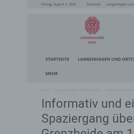
Freitag, August 7, 2026
Startseite
Langenhagen und 
Langenhagener
News
STARTSEITE
LANGENHAGEN UND ORTST
MEHR
Start
Langenhagen und Ortsteile
Informativ und e
Informativ und e
Spaziergang über
Grenzheide am 10