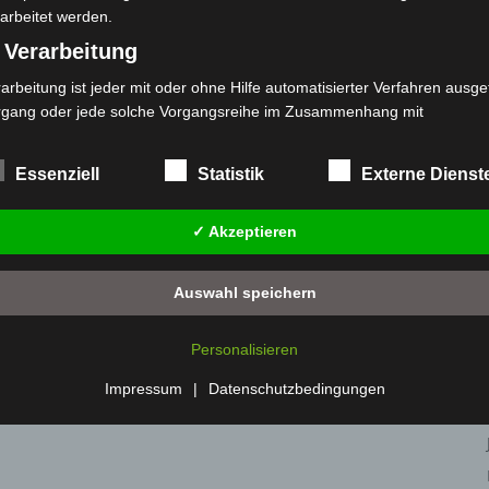
arbeitet werden.
 Verarbeitung
arbeitung ist jeder mit oder ohne Hilfe automatisierter Verfahren ausge
rgang oder jede solche Vorgangsreihe im Zusammenhang mit
rsonenbezogenen Daten wie das Erheben, das Erfassen, die Organisat
s Ordnen, die Speicherung, die Anpassung oder Veränderung, das Aus
Essenziell
Statistik
Externe Dienst
 Abfragen, die Verwendung, die Offenlegung durch Übermittlung, Verb
r eine andere Form der Bereitstellung, den Abgleich oder die Verknüp
✓ Akzeptieren
 Einschränkung, das Löschen oder die Vernichtung.
) Einschränkung der Verarbeitung
Auswahl speichern
schränkung der Verarbeitung ist die Markierung gespeicherter
sonenbezogener Daten mit dem Ziel, ihre künftige Verarbeitung
Personalisieren
nzuschränken.
 Profiling
Impressum
|
Datenschutzbedingungen
filing ist jede Art der automatisierten Verarbeitung personenbezogener
ten, die darin besteht, dass diese personenbezogenen Daten verwend
den, um bestimmte persönliche Aspekte, die sich auf eine natürliche 