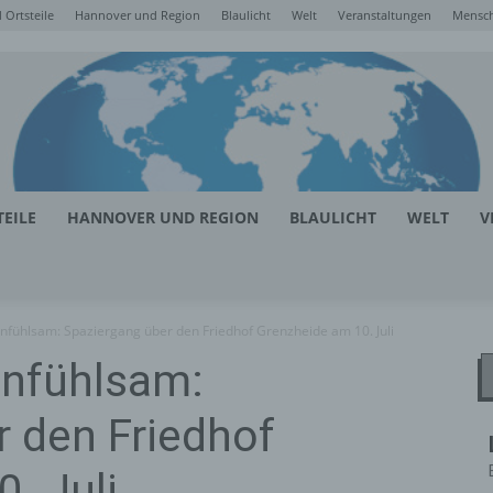
Ortsteile
Hannover und Region
Blaulicht
Welt
Veranstaltungen
Mensc
EILE
HANNOVER UND REGION
BLAULICHT
WELT
V
infühlsam: Spaziergang über den Friedhof Grenzheide am 10. Juli
infühlsam:
 den Friedhof
. Juli