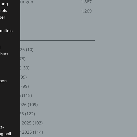
Veranstaltungen
1.887
mung
tels
Welt
1.269
ber
mittels
Archiv
d
August 2026
(10)
chutz
Juli 2026
(73)
Juni 2026
(139)
Mai 2026
(99)
rson
April 2026
(99)
März 2026
(115)
Februar 2026
(109)
Januar 2026
(122)
Dezember 2025
(103)
z-
November 2025
(114)
g soll