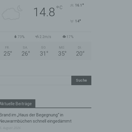
°
16.1
°
C
14.8
°
14
73%
2.2m/s
17%
FR.
SA.
SO.
MO.
DI.
25
°
26
°
31
°
35
°
20
°
Aktuelle Beiträge
Brand im „Haus der Begegnung“ in
Neuwarmbüchen schnell eingedämmt
6. August 2026