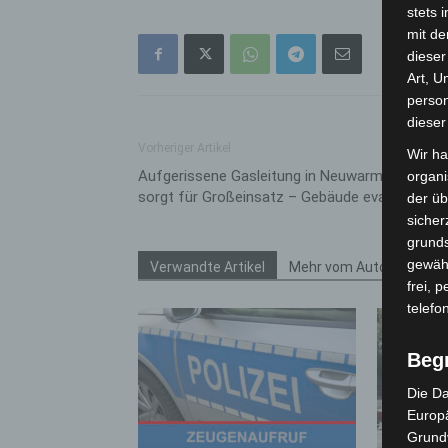
stets 
mit de
dieser
Art, U
person
dieser
Vorheriger Artikel
Wir ha
Aufgerissene Gasleitung in Neuwarmbüchen
organ
sorgt für Großeinsatz – Gebäude evakuiert
der üb
sicher
grunds
gewähr
Verwandte Artikel
Mehr vom Autor
frei, 
telefo
Beg
Die Da
Europä
Grund