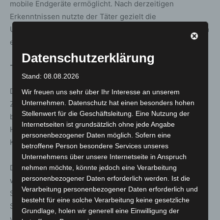
mobile Endgeräte ermöglicht. Nach derzeitigen
Erkenntnissen nutzte der Täter gezielt die
Unübersichtlichkeit des mobilen Bezahlvorgangs aus, um
einen deutlich höheren Betrag abbuchen zu lassen.
Datenschutzerklärung
Täterbeschreibung und Ermittlungen
Stand: 08.08.2026
Der unbekannte Mann wird als etwa 175 bis 180
Wir freuen uns sehr über Ihr Interesse an unserem
Unternehmen. Datenschutz hat einen besonders hohen
Zentimeter groß und zwischen 45 und 50 Jahre alt
Stellenwert für die Geschäftsleitung. Eine Nutzung der
beschrieben. Er war korpulent, hatte dunkle, mittellange
Internetseiten ist grundsätzlich ohne jede Angabe
Haare und trug zum Tatzeitpunkt vollständig dunkle
personenbezogener Daten möglich. Sofern eine
Kleidung.
betroffene Person besondere Services unseres
Unternehmens über unsere Internetseite in Anspruch
Die Polizei in Hannover hat ein Ermittlungsverfahren
nehmen möchte, könnte jedoch eine Verarbeitung
personenbezogener Daten erforderlich werden. Ist die
wegen Betrugs eingeleitet. Die Tat ereignete sich im
Verarbeitung personenbezogener Daten erforderlich und
Stadtteil Misburg. Zeuginnen und Zeugen, die am
besteht für eine solche Verarbeitung keine gesetzliche
Samstagmorgen im Bereich der Anderter Straße
Grundlage, holen wir generell eine Einwilligung der
verdächtige Beobachtungen gemacht haben oder