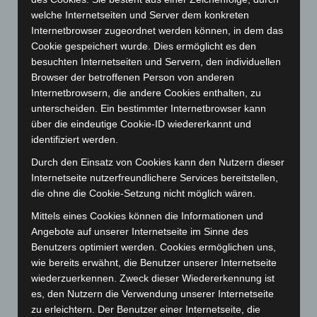
September 2024
(112)
welche Internetseiten und Server dem konkreten
Internetbrowser zugeordnet werden können, in dem das
August 2024
(107)
Cookie gespeichert wurde. Dies ermöglicht es den
Juli 2024
(89)
besuchten Internetseiten und Servern, den individuellen
Juni 2024
(107)
Browser der betroffenen Person von anderen
Internetbrowsern, die andere Cookies enthalten, zu
Mai 2024
(149)
unterscheiden. Ein bestimmter Internetbrowser kann
April 2024
(102)
über die eindeutige Cookie-ID wiedererkannt und
identifiziert werden.
März 2024
(103)
Februar 2024
(103)
Durch den Einsatz von Cookies kann den Nutzern dieser
Internetseite nutzerfreundlichere Services bereitstellen,
Januar 2024
(111)
die ohne die Cookie-Setzung nicht möglich wären.
Dezember 2023
(130)
Mittels eines Cookies können die Informationen und
November 2023
(130)
Angebote auf unserer Internetseite im Sinne des
Oktober 2023
(114)
Benutzers optimiert werden. Cookies ermöglichen uns,
wie bereits erwähnt, die Benutzer unserer Internetseite
September 2023
(133)
wiederzuerkennen. Zweck dieser Wiedererkennung ist
August 2023
(134)
es, den Nutzern die Verwendung unserer Internetseite
zu erleichtern. Der Benutzer einer Internetseite, die
Juli 2023
(118)