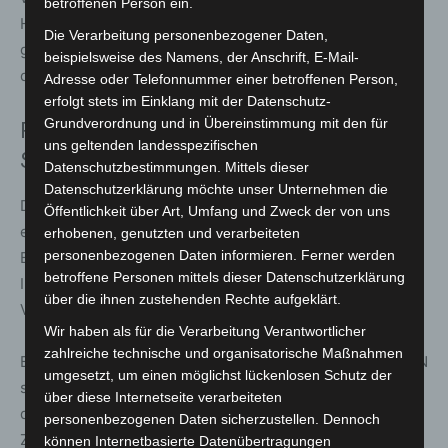
betroffenen Person ein.
Hinweise zur Identität des Täters geben können, werden
Die Verarbeitung personenbezogener Daten,
gebeten, sich bei der Polizeiinspektion Hannover unter
beispielsweise des Namens, der Anschrift, E-Mail-
der Telefonnummer 0511 109-2515 zu melden.
Adresse oder Telefonnummer einer betroffenen Person,
erfolgt stets im Einklang mit der Datenschutz-
Grundverordnung und in Übereinstimmung mit den für
Prävention: Polizei warnt vor
uns geltenden landesspezifischen
Spendenbetrug
Datenschutzbestimmungen. Mittels dieser
Datenschutzerklärung möchte unser Unternehmen die
Die Polizei weist darauf hin, dass Spendenbereitschaft
Öffentlichkeit über Art, Umfang und Zweck der von uns
ein wichtiges gesellschaftliches Engagement darstellt,
erhobenen, genutzten und verarbeiteten
personenbezogenen Daten informieren. Ferner werden
Betrüger dieses Vertrauen jedoch gezielt ausnutzen.
betroffene Personen mittels dieser Datenschutzerklärung
Insbesondere bei bargeldlosen Zahlungen ist erhöhte
über die ihnen zustehenden Rechte aufgeklärt.
Vorsicht geboten.
Wir haben als für die Verarbeitung Verantwortlicher
zahlreiche technische und organisatorische Maßnahmen
Bürgerinnen und Bürger sollten vor der Eingabe ihrer PIN
umgesetzt, um einen möglichst lückenlosen Schutz der
stets den angezeigten Betrag genau kontrollieren und
über diese Internetseite verarbeiteten
den gesamten Bezahlvorgang aufmerksam verfolgen.
personenbezogenen Daten sicherzustellen. Dennoch
Zudem rät die Polizei, sich nicht unter Zeitdruck setzen
können Internetbasierte Datenübertragungen