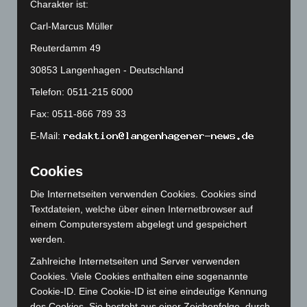
Charakter ist:
Dezember 2025
(103)
Carl-Marcus Müller
November 2025
(114)
Reuterdamm 49
Oktober 2025
(112)
30853 Langenhagen - Deutschland
September 2025
(93)
Telefon: 0511-215 6000
August 2025
(90)
Fax: 0511-866 789 33
Juli 2025
(90)
Juni 2025
(103)
E-Mail:
Mai 2025
(112)
Cookies
April 2025
(88)
Die Internetseiten verwenden Cookies. Cookies sind
März 2025
(111)
Textdateien, welche über einen Internetbrowser auf
Februar 2025
(96)
einem Computersystem abgelegt und gespeichert
Januar 2025
(88)
werden.
Dezember 2024
(89)
Zahlreiche Internetseiten und Server verwenden
Cookies. Viele Cookies enthalten eine sogenannte
November 2024
(94)
Cookie-ID. Eine Cookie-ID ist eine eindeutige Kennung
Oktober 2024
(93)
des Cookies. Sie besteht aus einer Zeichenfolge, durch