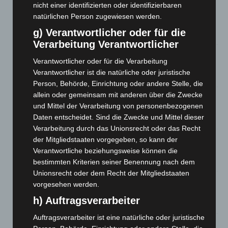
nicht einer identifizierten oder identifizierbaren
Kunst trifft Weingenuss: Barbara-Susann Mehring zeigt ihre
natürlichen Person zugewiesen werden.
Werke im Jacques’ Wein-Depot Isernhagen
g) Verantwortlicher oder für die
8. August 2026
Verarbeitung Verantwortlicher
A2: Zweite Turbobaustelle startet zwischen Hannover-West
Verantwortlicher oder für die Verarbeitung
und Bothfeld
Verantwortlicher ist die natürliche oder juristische
8. August 2026
Person, Behörde, Einrichtung oder andere Stelle, die
allein oder gemeinsam mit anderen über die Zwecke
Niedersachsen: Feuerwehrkräfte kehren nach
und Mittel der Verarbeitung von personenbezogenen
Waldbrandeinsatz aus Spanien zurück
Daten entscheidet. Sind die Zwecke und Mittel dieser
7. August 2026
Verarbeitung durch das Unionsrecht oder das Recht
Hannover: Erste Tigermücken-Population in Niedersachsen
der Mitgliedstaaten vorgegeben, so kann der
entdeckt
Verantwortliche beziehungsweise können die
7. August 2026
bestimmten Kriterien seiner Benennung nach dem
Unionsrecht oder dem Recht der Mitgliedstaaten
Brand im „Haus der Begegnung“ in Neuwarmbüchen schnell
vorgesehen werden.
eingedämmt
h) Auftragsverarbeiter
6. August 2026
Auftragsverarbeiter ist eine natürliche oder juristische
Region Hannover: 21 neue Notfallsanitäter starten beim