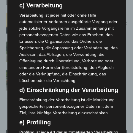
Spanien zurück
c) Verarbeitung
Verarbeitung ist jeder mit oder ohne Hilfe
Hannover: Erste Tigermücken-
automatisierter Verfahren ausgeführte Vorgang oder
Population in Niedersachsen entdeckt
jede solche Vorgangsreihe im Zusammenhang mit
personenbezogenen Daten wie das Erheben, das
Erfassen, die Organisation, das Ordnen, die
Brand im „Haus der Begegnung“ in
Speicherung, die Anpassung oder Veränderung, das
Neuwarmbüchen schnell eingedämmt
Auslesen, das Abfragen, die Verwendung, die
Offenlegung durch Übermittlung, Verbreitung oder
eine andere Form der Bereitstellung, den Abgleich
Region Hannover: 21 neue
oder die Verknüpfung, die Einschränkung, das
Notfallsanitäter starten beim Roten
Löschen oder die Vernichtung.
Kreuz
d) Einschränkung der Verarbeitung
Einschränkung der Verarbeitung ist die Markierung
gespeicherter personenbezogener Daten mit dem
Ziel, ihre künftige Verarbeitung einzuschränken.
e) Profiling
Profiling ist jede Art der automatisierten Verarbeitung