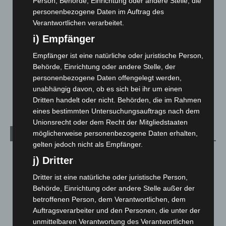
Person, Behörde, Einrichtung oder andere Stelle, die
Roten Kreuz
personenbezogene Daten im Auftrag des
5. August 2026
Verantwortlichen verarbeitet.
Mann läuft mit Hockeyschläger über A7 – Polizei sucht
i) Empfänger
Zeugen
Empfänger ist eine natürliche oder juristische Person,
5. August 2026
Behörde, Einrichtung oder andere Stelle, der
personenbezogene Daten offengelegt werden,
Celle: Mensch stirbt bei Bagger-Unfall auf Baustelle
unabhängig davon, ob es sich bei ihr um einen
5. August 2026
Dritten handelt oder nicht. Behörden, die im Rahmen
eines bestimmten Untersuchungsauftrags nach dem
Unionsrecht oder dem Recht der Mitgliedstaaten
möglicherweise personenbezogene Daten erhalten,
Kategorien
gelten jedoch nicht als Empfänger.
Blaulicht
2.799
j) Dritter
Corona-News
712
Dritter ist eine natürliche oder juristische Person,
Hannover und Region
5.039
Behörde, Einrichtung oder andere Stelle außer der
betroffenen Person, dem Verantwortlichen, dem
Langenhagen und Ortsteile
3.252
Auftragsverarbeiter und den Personen, die unter der
Leserbriefe
1
unmittelbaren Verantwortung des Verantwortlichen