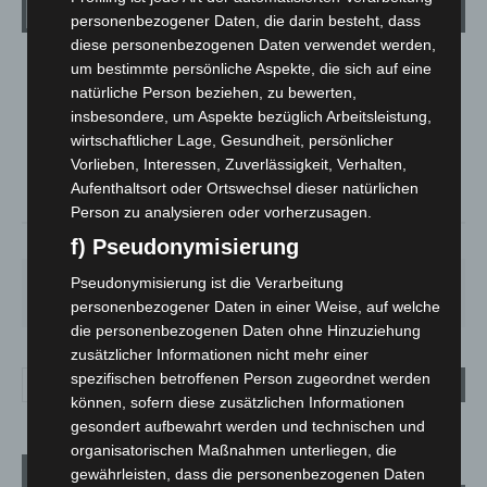
Wetter
personenbezogener Daten, die darin besteht, dass
diese personenbezogenen Daten verwendet werden,
um bestimmte persönliche Aspekte, die sich auf eine
LANGENHAGEN
natürliche Person beziehen, zu bewerten,
Klarer Himmel
insbesondere, um Aspekte bezüglich Arbeitsleistung,
°
21.6
°
wirtschaftlicher Lage, Gesundheit, persönlicher
C
20.9
Vorlieben, Interessen, Zuverlässigkeit, Verhalten,
°
20.5
Aufenthaltsort oder Ortswechsel dieser natürlichen
Person zu analysieren oder vorherzusagen.
51%
1.8m/s
2%
f) Pseudonymisierung
SA.
SO.
MO.
DI.
MI.
Pseudonymisierung ist die Verarbeitung
21
°
34
°
29
°
23
°
26
°
personenbezogener Daten in einer Weise, auf welche
die personenbezogenen Daten ohne Hinzuziehung
zusätzlicher Informationen nicht mehr einer
spezifischen betroffenen Person zugeordnet werden
können, sofern diese zusätzlichen Informationen
gesondert aufbewahrt werden und technischen und
organisatorischen Maßnahmen unterliegen, die
Aktuelle Beiträge
gewährleisten, dass die personenbezogenen Daten