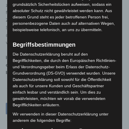
grundsätzlich Sicherheitslücken aufweisen, sodass ein
zu lassen und grundsätzlich skeptisch zu sein, wenn
absoluter Schutz nicht gewährleistet werden kann. Aus
fremde Personen mobile Geräte für
diesem Grund steht es jeder betroffenen Person frei,
Zahlungsabwicklungen nutzen. Seriöse
personenbezogene Daten auch auf alternativen Wegen,
Spendenorganisationen können sich in der Regel
beispielsweise telefonisch, an uns zu übermitteln.
ausweisen und drängen nicht zu spontanen Zahlungen
vor Ort.
Begriffsbestimmungen
Die Datenschutzerklärung beruht auf den
Im Zweifel empfiehlt es sich, eine Spende abzulehnen
Begrifflichkeiten, die durch den Europäischen Richtlinien-
oder diese eigenständig und zeitversetzt über
und Verordnungsgeber beim Erlass der Datenschutz-
bekannte und geprüfte Wege zu tätigen.
Grundverordnung (DS-GVO) verwendet wurden. Unsere
Datenschutzerklärung soll sowohl für die Öffentlichkeit
als auch für unsere Kunden und Geschäftspartner
einfach lesbar und verständlich sein. Um dies zu
gewährleisten, möchten wir vorab die verwendeten
Begrifflichkeiten erläutern.
Wir verwenden in dieser Datenschutzerklärung unter
anderem die folgenden Begriffe: