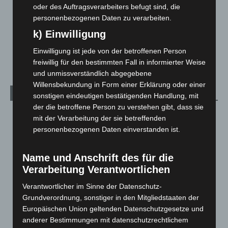
Menschen
2
oder des Auftragsverarbeiters befugt sind, die
personenbezogenen Daten zu verarbeiten.
Über uns
1
k) Einwilligung
Veranstaltungen
1.888
Welt
1.271
Einwilligung ist jede von der betroffenen Person
freiwillig für den bestimmten Fall in informierter Weise
und unmissverständlich abgegebene
Willensbekundung in Form einer Erklärung oder einer
Archiv
sonstigen eindeutigen bestätigenden Handlung, mit
der die betroffene Person zu verstehen gibt, dass sie
August 2026
(14)
mit der Verarbeitung der sie betreffenden
personenbezogenen Daten einverstanden ist.
Juli 2026
(73)
Juni 2026
(139)
Name und Anschrift des für die
Mai 2026
(99)
Verarbeitung Verantwortlichen
April 2026
(99)
Verantwortlicher im Sinne der Datenschutz-
März 2026
(115)
Grundverordnung, sonstiger in den Mitgliedstaaten der
Februar 2026
(109)
Europäischen Union geltenden Datenschutzgesetze und
anderer Bestimmungen mit datenschutzrechtlichem
Januar 2026
(122)