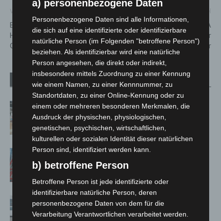
a) personenbezogene Daten
Vorheriger Artikel
Nächster Artikel
Personenbezogene Daten sind alle Informationen,
Buschbrand am Lindener
Entspannt ans Wasser: ÜSTRA
die sich auf eine identifizierte oder identifizierbare
Hafen – Ausbreitung auf
Fahrradbus startet wieder
natürliche Person (im Folgenden "betroffene Person")
Gewerbegebäude verhindert
rund ums Steinhuder Meer
beziehen. Als identifizierbar wird eine natürliche
Person angesehen, die direkt oder indirekt,
insbesondere mittels Zuordnung zu einer Kennung
Verwandte Artikel
Mehr vom Autor
wie einem Namen, zu einer Kennnummer, zu
Standortdaten, zu einer Online-Kennung oder zu
Kunst trifft Weingenuss: Barbara-
einem oder mehreren besonderen Merkmalen, die
Susann Mehring zeigt ihre Werke im
Ausdruck der physischen, physiologischen,
Jacques’ Wein-Depot Isernhagen
genetischen, psychischen, wirtschaftlichen,
kulturellen oder sozialen Identität dieser natürlichen
Person sind, identifiziert werden kann.
A2: Zweite Turbobaustelle startet
zwischen Hannover-West und
b) betroffene Person
Bothfeld
Betroffene Person ist jede identifizierte oder
identifizierbare natürliche Person, deren
Niedersachsen: Feuerwehrkräfte
personenbezogene Daten von dem für die
kehren nach Waldbrandeinsatz aus
Verarbeitung Verantwortlichen verarbeitet werden.