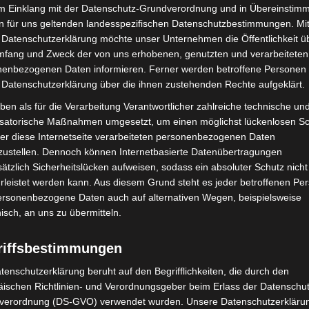
im Einklang mit der Datenschutz-Grundverordnung und in Übereinstim
n für uns geltenden landesspezifischen Datenschutzbestimmungen. Mit
 Datenschutzerklärung möchte unser Unternehmen die Öffentlichkeit ü
mfang und Zweck der von uns erhobenen, genutzten und verarbeiteten
enbezogenen Daten informieren. Ferner werden betroffene Personen 
 Datenschutzerklärung über die ihnen zustehenden Rechte aufgeklärt.
ben als für die Verarbeitung Verantwortlicher zahlreiche technische un
isatorische Maßnahmen umgesetzt, um einen möglichst lückenlosen S
er diese Internetseite verarbeiteten personenbezogenen Daten
bei McDonald’s-Umbau in
Langenhagen: Autofahrer mit 3,17
zustellen. Dennoch können Internetbasierte Datenübertragungen
n beschädigt
Promille aus dem Verkehr gezogen
ätzlich Sicherheitslücken aufweisen, sodass ein absoluter Schutz nicht
leistet werden kann. Aus diesem Grund steht es jeder betroffenen Pe
personenbezogene Daten auch auf alternativen Wegen, beispielsweise
nisch, an uns zu übermitteln.
riffsbestimmungen
tenschutzerklärung beruht auf den Begrifflichkeiten, die durch den
ischen Richtlinien- und Verordnungsgeber beim Erlass der Datenschut
genhagen testet
Vermisste Seniorin aus Godshorn
verordnung (DS-GVO) verwendet wurden. Unsere Datenschutzerklärun