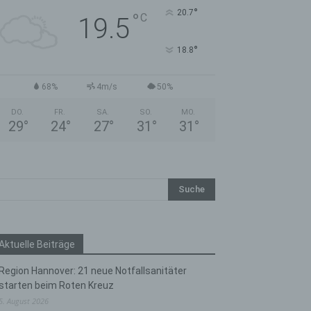
°
20.7
°
C
19.5
°
18.8
68%
4m/s
50%
DO.
FR.
SA.
SO.
MO.
29
°
24
°
27
°
31
°
31
°
Aktuelle Beiträge
Region Hannover: 21 neue Notfallsanitäter
starten beim Roten Kreuz
5. August 2026