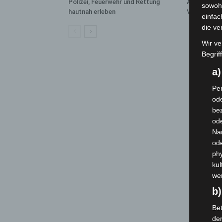
Polizei, Feuerwehr und Rettung
Aufnahme v
sowohl
hautnah erleben
Videochat
einfac
die ve
Wir ve
Begrif
a
Per
ode
bez
ode
Na
od
phy
kul
we
b)
Bet
de