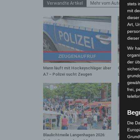
Verwandte Artikel
Mehr vom Autor
stets 
mit de
dieser
Art, U
person
dieser
Wir ha
organ
der üb
Mann läuft mit Hockeyschläger über
Gasleitung 
sicher
A7 – Polizei sucht Zeugen
Langenhage
grunds
gewähr
frei, 
telefo
Beg
Die Da
Europä
Blaulichtmeile Langenhagen 2026:
Polizei Lan
Grund