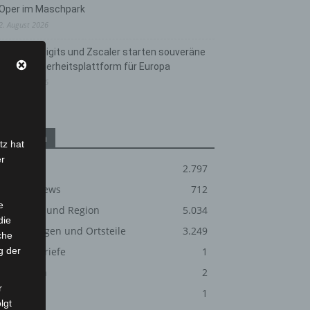
Oper im Maschpark
2. August 2026
Schwarz Digits und Zscaler starten souveräne
Cloud-Sicherheitsplattform für Europa
2. August 2026
Kategorien
tz hat
er
Blaulicht
2.797
Corona-News
712
e
Hannover und Region
5.034
die
Langenhagen und Ortsteile
3.249
che
g der
Leserbriefe
1
Menschen
2
r
Über uns
1
lgt