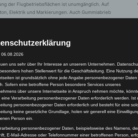
ng der Flugbetriebsflächen ist unumgänglich. Auf
ton, Elektrik und Markierungen. Auch Gummiabrieb
Arbeiten erfordern eine Sperrung der Start- und
enschutzerklärung
: 06.08.2026
euen uns sehr über Ihr Interesse an unserem Unternehmen. Datenschu
besonders hohen Stellenwert für die Geschäftsleitung. Eine Nutzung d
etseiten ist grundsätzlich ohne jede Angabe personenbezogener Daten
h. Sofern eine betroffene Person besondere Services unseres
nehmens über unsere Internetseite in Anspruch nehmen möchte, könnt
 eine Verarbeitung personenbezogener Daten erforderlich werden. Ist 
Nächster Artikel
eitung personenbezogener Daten erforderlich und besteht für eine sol
r
Kriminalstatistik 2024: Straftaten auf
eitung keine gesetzliche Grundlage, holen wir generell eine Einwilligun
historischem Tiefstand – Gewalt gegen
fenen Person ein.
Einsatzkräfte nimmt zu
rarbeitung personenbezogener Daten, beispielsweise des Namens, de
ift, E-Mail-Adresse oder Telefonnummer einer betroffenen Person, erfo