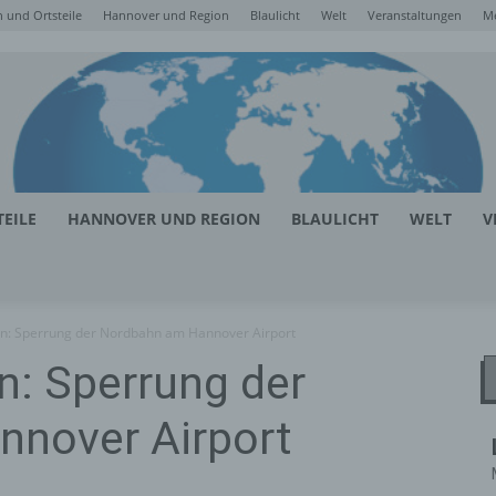
 und Ortsteile
Hannover und Region
Blaulicht
Welt
Veranstaltungen
M
EILE
HANNOVER UND REGION
BLAULICHT
WELT
V
n: Sperrung der Nordbahn am Hannover Airport
n: Sperrung der
nover Airport