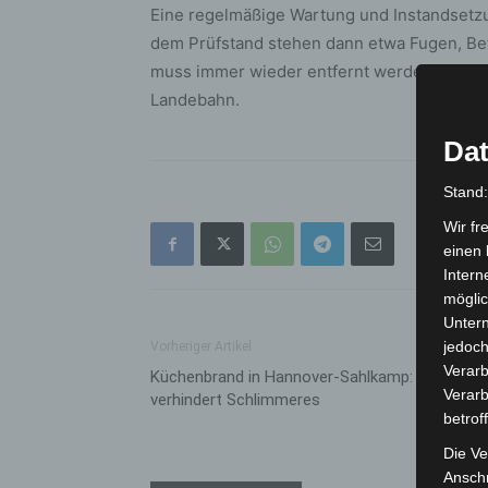
Eine regelmäßige Wartung und Instandsetzu
dem Prüfstand stehen dann etwa Fugen, Be
muss immer wieder entfernt werden. Diese 
Landebahn.
Dat
Stand
Wir fr
einen 
Intern
möglic
Unter
jedoch
Vorheriger Artikel
Verarb
Küchenbrand in Hannover-Sahlkamp: Feuerweh
Verarb
verhindert Schlimmeres
betrof
Die Ve
Anschr