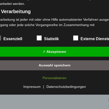
arbeitet werden.
 Verarbeitung
arbeitung ist jeder mit oder ohne Hilfe automatisierter Verfahren ausge
rgang oder jede solche Vorgangsreihe im Zusammenhang mit
rsonenbezogenen Daten wie das Erheben, das Erfassen, die Organisat
s Ordnen, die Speicherung, die Anpassung oder Veränderung, das Aus
Essenziell
Statistik
Externe Dienst
 Abfragen, die Verwendung, die Offenlegung durch Übermittlung, Verb
r eine andere Form der Bereitstellung, den Abgleich oder die Verknüp
✓ Akzeptieren
 Einschränkung, das Löschen oder die Vernichtung.
) Einschränkung der Verarbeitung
Auswahl speichern
schränkung der Verarbeitung ist die Markierung gespeicherter
sonenbezogener Daten mit dem Ziel, ihre künftige Verarbeitung
Personalisieren
nzuschränken.
 Profiling
Impressum
|
Datenschutzbedingungen
filing ist jede Art der automatisierten Verarbeitung personenbezogener
ten, die darin besteht, dass diese personenbezogenen Daten verwend
den, um bestimmte persönliche Aspekte, die sich auf eine natürliche 