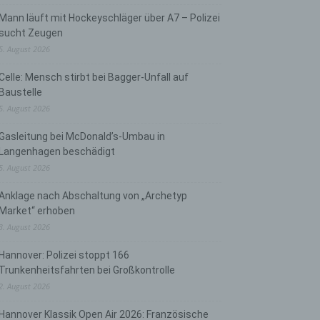
Mann läuft mit Hockeyschläger über A7 – Polizei
sucht Zeugen
5. August 2026
Celle: Mensch stirbt bei Bagger-Unfall auf
Baustelle
5. August 2026
Gasleitung bei McDonald’s-Umbau in
Langenhagen beschädigt
5. August 2026
Anklage nach Abschaltung von „Archetyp
Market“ erhoben
3. August 2026
Hannover: Polizei stoppt 166
Trunkenheitsfahrten bei Großkontrolle
2. August 2026
Hannover Klassik Open Air 2026: Französische