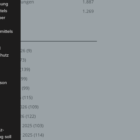
Veranstaltungen
1.887
mung
tels
Welt
1.269
ber
mittels
Archiv
d
August 2026
(9)
chutz
Juli 2026
(73)
Juni 2026
(139)
Mai 2026
(99)
rson
April 2026
(99)
März 2026
(115)
Februar 2026
(109)
Januar 2026
(122)
Dezember 2025
(103)
z-
November 2025
(114)
g soll