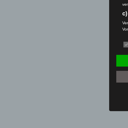
ver
c)
Ver
Vo
pe
da
das
ode
die
d
Ein
per
ei
e)
Pro
Da
wer