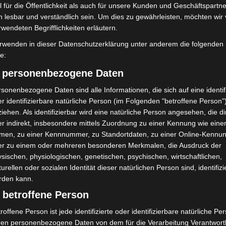
on Anzeigen per
tot aufgefunden
 für die Öffentlichkeit als auch für unsere Kunden und Geschäftspartne
h lesbar und verständlich sein. Um dies zu gewährleisten, möchten wir
rwendeten Begrifflichkeiten erläutern.
rwenden in dieser Datenschutzerklärung unter anderem die folgenden
fe:
) personenbezogene Daten
sonenbezogene Daten sind alle Informationen, die sich auf eine identifi
r identifizierbare natürliche Person (im Folgenden "betroffene Person"
iehen. Als identifizierbar wird eine natürliche Person angesehen, die di
r indirekt, insbesondere mittels Zuordnung zu einer Kennung wie ein
men, zu einer Kennnummer, zu Standortdaten, zu einer Online-Kennu
er zu einem oder mehreren besonderen Merkmalen, die Ausdruck der
sischen, physiologischen, genetischen, psychischen, wirtschaftlichen,
turellen oder sozialen Identität dieser natürlichen Person sind, identifizi
rden kann.
 betroffene Person
roffene Person ist jede identifizierte oder identifizierbare natürliche Pe
ren personenbezogene Daten von dem für die Verarbeitung Verantwort