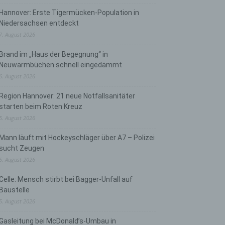
Hannover: Erste Tigermücken-Population in
Niedersachsen entdeckt
7. August 2026
Brand im „Haus der Begegnung“ in
Neuwarmbüchen schnell eingedämmt
6. August 2026
Region Hannover: 21 neue Notfallsanitäter
starten beim Roten Kreuz
5. August 2026
Mann läuft mit Hockeyschläger über A7 – Polizei
sucht Zeugen
5. August 2026
Celle: Mensch stirbt bei Bagger-Unfall auf
Baustelle
5. August 2026
Gasleitung bei McDonald’s-Umbau in