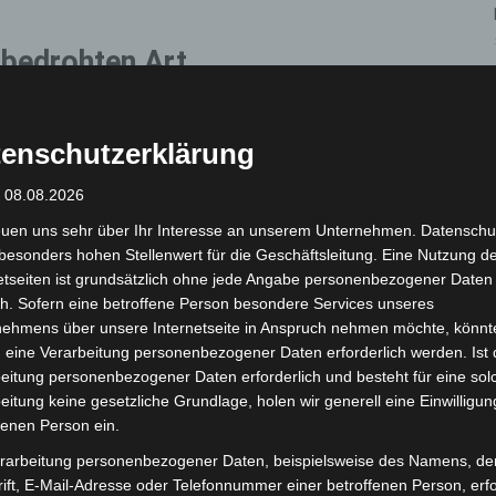
 bedrohten Art
m Aussterben bedroht. Anfang der 1990er Jahre lebten
. Dank internationaler Schutzprogramme hat sich der
enschutzerklärung
Afrika verdoppelt.
: 08.08.2026
euen uns sehr über Ihr Interesse an unserem Unternehmen. Datenschu
n der Arterhaltung
besonders hohen Stellenwert für die Geschäftsleitung. Eine Nutzung d
etseiten ist grundsätzlich ohne jede Angabe personenbezogener Daten
nden Beitrag zur Erhaltung der wildlebenden
h. Sofern eine betroffene Person besondere Services unseres
nehmens über unsere Internetseite in Anspruch nehmen möchte, könnt
aulnashörner aus dem Europäischen
 eine Verarbeitung personenbezogener Daten erforderlich werden. Ist 
era-Nationalpark in Ruanda gebracht, um die
eitung personenbezogener Daten erforderlich und besteht für eine sol
zu stärken – ein Schlüsselfaktor für
eitung keine gesetzliche Grundlage, holen wir generell eine Einwilligun
it. Weitere Wiederansiedlungen sind in Planung.
fenen Person ein.
rarbeitung personenbezogener Daten, beispielsweise des Namens, de
ngszuchtprogramm (EEP)
ift, E-Mail-Adresse oder Telefonnummer einer betroffenen Person, erfo