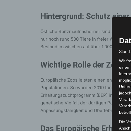
Hintergrund: Schutz einer
Östliche Spitzmaulnashörner sind stark vo
nur noch rund 500 Tiere in freier Wildbahn
Dat
Bestand inzwischen auf über 1.000 Tiere in 
Stand
Wir fr
Wichtige Rolle der Zoos i
einen 
Intern
Europäische Zoos leisten einen entscheide
möglic
Unter
Populationen. So wurden 2019 fünf Spitzm
jedoch
Erhaltungszuchtprogramm (EEP) in den Akag
Verarb
genetische Vielfalt der dortigen Population 
Verarb
Anpassungsfähigkeit und Überlebensfähigke
betrof
Die Ve
Das Europäische Erhaltu
Anschr