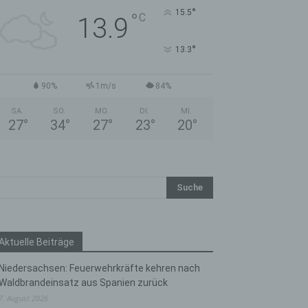
°
15.5
°
C
13.9
°
13.3
90%
1m/s
84%
SA.
SO.
MO.
DI.
MI.
27
°
34
°
27
°
23
°
20
°
Aktuelle Beiträge
Niedersachsen: Feuerwehrkräfte kehren nach
Waldbrandeinsatz aus Spanien zurück
7. August 2026