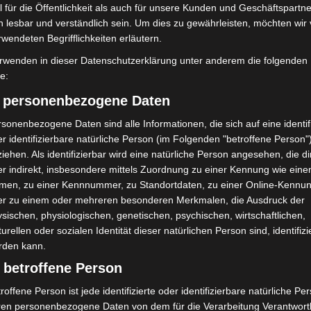
 für die Öffentlichkeit als auch für unsere Kunden und Geschäftspartne
rner in Kenia für den Schutz dieser faszinierenden
h lesbar und verständlich sein. Um dies zu gewährleisten, möchten wir
oo-hannover.de/save-the-rhino
rwendeten Begrifflichkeiten erläutern.
rwenden in dieser Datenschutzerklärung unter anderem die folgenden
fe:
) personenbezogene Daten
sonenbezogene Daten sind alle Informationen, die sich auf eine identifi
r identifizierbare natürliche Person (im Folgenden "betroffene Person"
iehen. Als identifizierbar wird eine natürliche Person angesehen, die di
r indirekt, insbesondere mittels Zuordnung zu einer Kennung wie ein
men, zu einer Kennnummer, zu Standortdaten, zu einer Online-Kennu
Nächster Artikel
er zu einem oder mehreren besonderen Merkmalen, die Ausdruck der
7
Polizei stoppt Angreiferin beim „Tag der
sischen, physiologischen, genetischen, psychischen, wirtschaftlichen,
Sicherheit“ im City Center Langenhagen
turellen oder sozialen Identität dieser natürlichen Person sind, identifizi
rden kann.
 betroffene Person
roffene Person ist jede identifizierte oder identifizierbare natürliche Pe
ren personenbezogene Daten von dem für die Verarbeitung Verantwort