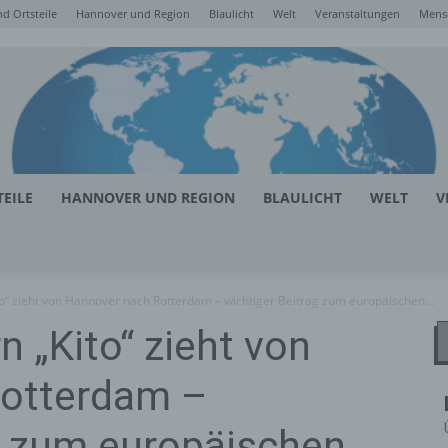
d Ortsteile
Hannover und Region
Blaulicht
Welt
Veranstaltungen
Mens
EILE
HANNOVER UND REGION
BLAULICHT
WELT
V
o“ zieht von Hannover nach Rotterdam – wichtiger Beitrag zum europäischen...
 „Kito“ zieht von
Rotterdam –
g zum europäischen