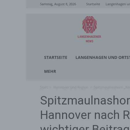
Samstag, August 8, 2026
Startseite
Langenhagen un
Langenhagener
News
STARTSEITE
LANGENHAGEN UND ORTST
MEHR
Start
Hannover und Region
Spitzmaulnashorn „Kit
Spitzmaulnashorn
Hannover nach 
wichtiger Beitra