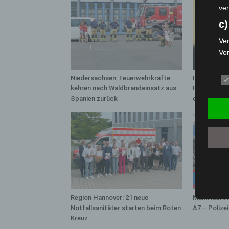
ver
c)
Ver
Vo
pe
da
Niedersachsen: Feuerwehrkräfte
Hannover: 
das
kehren nach Waldbrandeinsatz aus
Population 
ode
Spanien zurück
entdeckt
die
d
Ein
per
ei
e)
Pro
Region Hannover: 21 neue
Mann läuft 
Notfallsanitäter starten beim Roten
A7 – Polize
Da
Kreuz
wer