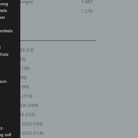
Veranstaltungen
1.887
mung
tels
Welt
1.270
ber
mittels
Archiv
d
August 2026
(12)
chutz
Juli 2026
(73)
Juni 2026
(139)
Mai 2026
(99)
rson
April 2026
(99)
März 2026
(115)
Februar 2026
(109)
Januar 2026
(122)
Dezember 2025
(103)
z-
November 2025
(114)
g soll