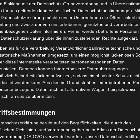
im Einklang mit der Datenschutz-Grundverordnung und in Übereinstim
n für uns geltenden landesspezifischen Datenschutzbestimmungen. Mit
 einem digitalen Zuchtbuch, in dem alle relevanten
 Datenschutzerklärung möchte unser Unternehmen die Öffentlichkeit ü
t werden. Eine fachlich qualifizierte Person – meist
mfang und Zweck der von uns erhobenen, genutzten und verarbeiteten
em Hintergrund – koordiniert das Programm, stellt
enbezogenen Daten informieren. Ferner werden betroffene Personen 
siert Tiertransporte. Ziel ist es, eine genetisch
 Datenschutzerklärung über die ihnen zustehenden Rechte aufgeklärt.
ie langfristig die Wiederansiedlung in natürlichen
ben als für die Verarbeitung Verantwortlicher zahlreiche technische un
isatorische Maßnahmen umgesetzt, um einen möglichst lückenlosen S
er diese Internetseite verarbeiteten personenbezogenen Daten
zustellen. Dennoch können Internetbasierte Datenübertragungen
heitlicher Artenschutz
ätzlich Sicherheitslücken aufweisen, sodass ein absoluter Schutz nicht
leistet werden kann. Aus diesem Grund steht es jeder betroffenen Pe
der Internationalen Union zur Bewahrung der Natur
personenbezogene Daten auch auf alternativen Wegen, beispielsweise
nisch, an uns zu übermitteln.
 Arten innerhalb und außerhalb ihrer natürlichen
anisationen und Zoos arbeiten dabei eng zusammen.
riffsbestimmungen
Erhaltung der Wildpopulationen beitragen – etwa durch
tützung von Schutzprojekten vor Ort.
tenschutzerklärung beruht auf den Begrifflichkeiten, die durch den
ischen Richtlinien- und Verordnungsgeber beim Erlass der Datenschut
verordnung (DS-GVO) verwendet wurden. Unsere Datenschutzerklärun
eit vielen Jahren sowohl im Zoo selbst als auch im