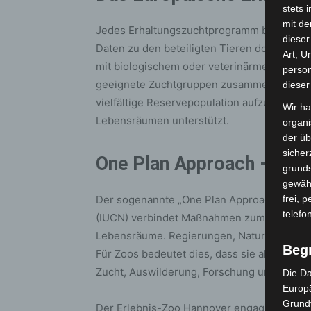
stets 
mit de
Jedes Erhaltungszuchtprogramm basiert auf
dieser
Daten zu den beteiligten Tieren dokumentier
Art, U
mit biologischem oder veterinärmedizinisch
person
geeignete Zuchtgruppen zusammen und organi
dieser
vielfältige Reservepopulation aufzubauen, d
Wir ha
Lebensräumen unterstützt.
organ
der üb
sicher
One Plan Approach – Ganz
grunds
gewähr
Der sogenannte „One Plan Approach“ (OPA) 
frei, 
telefo
(IUCN) verbindet Maßnahmen zum Schutz von
Lebensräume. Regierungen, Naturschutzorg
Beg
Für Zoos bedeutet dies, dass sie aktiv zur 
Zucht, Auswilderung, Forschung und Unters
Die Da
Europä
Grund
Der Erlebnis-Zoo Hannover engagiert sich s