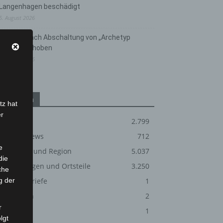
Langenhagen beschädigt
5. August 2026
Anklage nach Abschaltung von „Archetyp
Market“ erhoben
3. August 2026
Kategorien
tz hat
er
Blaulicht
2.799
Corona-News
712
e
Hannover und Region
5.037
die
Langenhagen und Ortsteile
3.250
che
g der
Leserbriefe
1
Menschen
2
r
Über uns
1
lgt