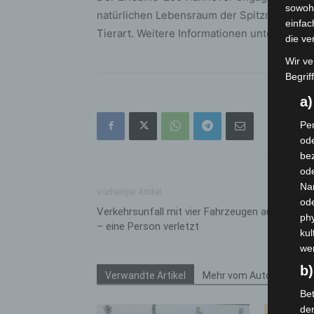
sowohl
natürlichen Lebensraum der Spitzmaulnashö
einfac
Tierart. Weitere Informationen unter:
www.z
die ve
Wir ve
Begrif
a
Per
ode
bez
ode
Na
Vorheriger Artikel
od
Verkehrsunfall mit vier Fahrzeugen auf der A3
phy
– eine Person verletzt
kul
we
b)
Verwandte Artikel
Mehr vom Autor
Bet
de