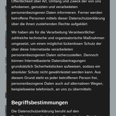
Öffentlichkeit über Art, Umfang und Zweck der von uns
erhobenen, genutzten und verarbeiteten
Kunst trifft Weingenuss: Barbara-
personenbezogenen Daten informieren. Ferner werden
Susann Mehring zeigt ihre Werke im
betroffene Personen mittels dieser Datenschutzerklärung
Jacques’ Wein-Depot Isernhagen
über die ihnen zustehenden Rechte aufgeklärt.
Wir haben als für die Verarbeitung Verantwortlicher
A2: Zweite Turbobaustelle startet
zahlreiche technische und organisatorische Maßnahmen
zwischen Hannover-West und
umgesetzt, um einen möglichst lückenlosen Schutz der
Bothfeld
über diese Internetseite verarbeiteten
personenbezogenen Daten sicherzustellen. Dennoch
Niedersachsen: Feuerwehrkräfte
können Internetbasierte Datenübertragungen
kehren nach Waldbrandeinsatz aus
grundsätzlich Sicherheitslücken aufweisen, sodass ein
Spanien zurück
absoluter Schutz nicht gewährleistet werden kann. Aus
diesem Grund steht es jeder betroffenen Person frei,
Hannover: Erste Tigermücken-
personenbezogene Daten auch auf alternativen Wegen,
Population in Niedersachsen entdeckt
beispielsweise telefonisch, an uns zu übermitteln.
Begriffsbestimmungen
Brand im „Haus der Begegnung“ in
Die Datenschutzerklärung beruht auf den
Neuwarmbüchen schnell eingedämmt