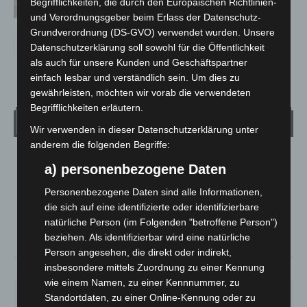
Begrifflichkeiten, die durch den Europäischen Richtlinien-
und Verordnungsgeber beim Erlass der Datenschutz-
Grundverordnung (DS-GVO) verwendet wurden. Unsere
Datenschutzerklärung soll sowohl für die Öffentlichkeit
als auch für unsere Kunden und Geschäftspartner
einfach lesbar und verständlich sein. Um dies zu
gewährleisten, möchten wir vorab die verwendeten
Begrifflichkeiten erläutern.
Wetter
Wir verwenden in dieser Datenschutzerklärung unter
anderem die folgenden Begriffe:
LANGENHAGEN
a) personenbezogene Daten
Überwiegend Bewölkt
Personenbezogene Daten sind alle Informationen,
°
25.7
°
C
die sich auf eine identifizierte oder identifizierbare
24.6
natürliche Person (im Folgenden "betroffene Person")
°
23.8
beziehen. Als identifizierbar wird eine natürliche
Person angesehen, die direkt oder indirekt,
insbesondere mittels Zuordnung zu einer Kennung
51%
4.9m/s
67%
wie einem Namen, zu einer Kennnummer, zu
MO.
DI.
MI.
DO.
FR.
Standortdaten, zu einer Online-Kennung oder zu