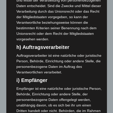
und Mittel der Verarbeitung von personenbezogenen
Mai 2026
(99)
Daten entscheidet. Sind die Zwecke und Mittel dieser
Verarbeitung durch das Unionsrecht oder das Recht
April 2026
(99)
der Mitgliedstaaten vorgegeben, so kann der
März 2026
(115)
Verantwortliche beziehungsweise können die
Februar 2026
(109)
bestimmten Kriterien seiner Benennung nach dem
Unionsrecht oder dem Recht der Mitgliedstaaten
Januar 2026
(122)
vorgesehen werden.
Dezember 2025
(103)
h) Auftragsverarbeiter
November 2025
(114)
Auftragsverarbeiter ist eine natürliche oder juristische
Oktober 2025
(112)
Person, Behörde, Einrichtung oder andere Stelle, die
September 2025
(93)
personenbezogene Daten im Auftrag des
Verantwortlichen verarbeitet.
August 2025
(90)
i) Empfänger
Juli 2025
(90)
Juni 2025
(103)
Empfänger ist eine natürliche oder juristische Person,
Behörde, Einrichtung oder andere Stelle, der
Mai 2025
(112)
personenbezogene Daten offengelegt werden,
April 2025
(88)
unabhängig davon, ob es sich bei ihr um einen
Dritten handelt oder nicht. Behörden, die im Rahmen
März 2025
(111)