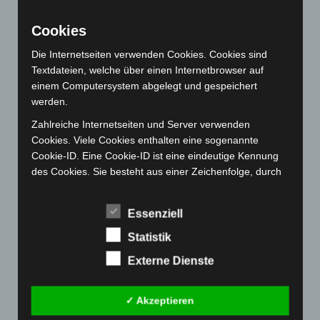
August 2022
(166)
Cookies
Juli 2022
(133)
Die Internetseiten verwenden Cookies. Cookies sind
Juni 2022
(167)
Textdateien, welche über einen Internetbrowser auf
Mai 2022
(177)
einem Computersystem abgelegt und gespeichert
werden.
April 2022
(198)
Zahlreiche Internetseiten und Server verwenden
März 2022
(221)
Cookies. Viele Cookies enthalten eine sogenannte
Februar 2022
(189)
Cookie-ID. Eine Cookie-ID ist eine eindeutige Kennung
Januar 2022
(190)
des Cookies. Sie besteht aus einer Zeichenfolge, durch
welche Internetseiten und Server dem konkreten
Dezember 2021
(204)
Internetbrowser zugeordnet werden können, in dem das
November 2021
(215)
Essenziell
Cookie gespeichert wurde. Dies ermöglicht es den
Oktober 2021
(171)
besuchten Internetseiten und Servern, den individuellen
Statistik
Browser der betroffenen Person von anderen
September 2021
(180)
Externe Dienste
Internetbrowsern, die andere Cookies enthalten, zu
August 2021
(154)
unterscheiden. Ein bestimmter Internetbrowser kann
über die eindeutige Cookie-ID wiedererkannt und
Juli 2021
(213)
✓ Akzeptieren
identifiziert werden.