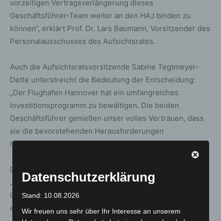
vorzeitigen Vertragsverlängerung dieses
Geschäftsführer-Team weiter an den HAJ binden zu
können“, erklärt Prof. Dr. Lars Baumann, Vorsitzender des
Personalausschusses des Aufsichtsrates.
Auch die Aufsichtsratsvorsitzende Sabine Tegtmeyer-
Dette unterstreicht die Bedeutung der Entscheidung:
„Der Flughafen Hannover hat ein umfangreiches
Investitionsprogramm zu bewältigen. Die beiden
Geschäftsführer genießen unser volles Vertrauen, dass
sie die bevorstehenden Herausforderungen
hervorragend bewältigen werden.“
Der Flughafen Hannover verzeichnete im vergangenen
Datenschutzerklärung
Jahr über 5,2 Millionen Passagiere und ein positives
Geschäftsergebnis. Auch für das laufende Jahr wird mit
Stand: 10.08.2026
einem weiteren Verkehrswachstum gerechnet.
Wir freuen uns sehr über Ihr Interesse an unserem