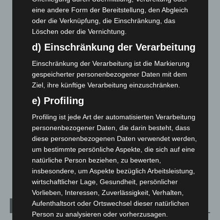
8. August 2026
eine andere Form der Bereitstellung, den Abgleich
oder die Verknüpfung, die Einschränkung, das
Niedersachsen: Feuerwehrkräfte kehren nach
Löschen oder die Vernichtung.
Waldbrandeinsatz aus Spanien zurück
7. August 2026
d) Einschränkung der Verarbeitung
Hannover: Erste Tigermücken-Population in Niedersachsen
Einschränkung der Verarbeitung ist die Markierung
entdeckt
gespeicherter personenbezogener Daten mit dem
7. August 2026
Ziel, ihre künftige Verarbeitung einzuschränken.
e) Profiling
Brand im „Haus der Begegnung“ in Neuwarmbüchen schnell
eingedämmt
Profiling ist jede Art der automatisierten Verarbeitung
6. August 2026
personenbezogener Daten, die darin besteht, dass
diese personenbezogenen Daten verwendet werden,
Region Hannover: 21 neue Notfallsanitäter starten beim
um bestimmte persönliche Aspekte, die sich auf eine
Roten Kreuz
natürliche Person beziehen, zu bewerten,
5. August 2026
insbesondere, um Aspekte bezüglich Arbeitsleistung,
wirtschaftlicher Lage, Gesundheit, persönlicher
Vorlieben, Interessen, Zuverlässigkeit, Verhalten,
Aufenthaltsort oder Ortswechsel dieser natürlichen
Kategorien
Person zu analysieren oder vorherzusagen.