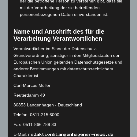
der die betroffene Person zu verstehen gibt, dass sie
November 2023
(130)
mit der Verarbeitung der sie betreffenden
personenbezogenen Daten einverstanden ist.
Oktober 2023
(114)
September 2023
(133)
Name und Anschrift des für die
August 2023
(134)
Verarbeitung Verantwortlichen
Juli 2023
(118)
Verantwortlicher im Sinne der Datenschutz-
Juni 2023
(142)
Grundverordnung, sonstiger in den Mitgliedstaaten der
Europäischen Union geltenden Datenschutzgesetze und
Mai 2023
(139)
anderer Bestimmungen mit datenschutzrechtlichem
April 2023
(155)
Charakter ist:
März 2023
(174)
Carl-Marcus Müller
Februar 2023
(154)
Reuterdamm 49
Januar 2023
(140)
30853 Langenhagen - Deutschland
Dezember 2022
(130)
Telefon: 0511-215 6000
November 2022
(167)
Fax: 0511-866 789 33
Oktober 2022
(166)
E-Mail:
September 2022
(205)