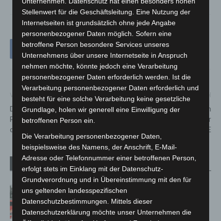
Unternehmen. Datenschutz hat einen besonders hohen
Stellenwert für die Geschäftsleitung. Eine Nutzung der
Internetseiten ist grundsätzlich ohne jede Angabe
personenbezogener Daten möglich. Sofern eine
betroffene Person besondere Services unseres
Unternehmens über unsere Internetseite in Anspruch
nehmen möchte, könnte jedoch eine Verarbeitung
personenbezogener Daten erforderlich werden. Ist die
Verarbeitung personenbezogener Daten erforderlich und
Vorheriger Artikel
Nächster Artikel
besteht für eine solche Verarbeitung keine gesetzliche
Digitaler Verbraucherschutz:
Magie, Musik und Comedy: Ein
Grundlage, holen wir generell eine Einwilligung der
Phishing und Datenleaks sind
vielseitiges Programm bei der
betroffenen Person ein.
die größten Bedrohungen
MIMUSE
Die Verarbeitung personenbezogener Daten,
beispielsweise des Namens, der Anschrift, E-Mail-
Adresse oder Telefonnummer einer betroffenen Person,
Verwandte Artikel
Mehr vom Autor
erfolgt stets im Einklang mit der Datenschutz-
Grundverordnung und in Übereinstimmung mit den für
Kellerbrand in Hannover-Vinnhorst
uns geltenden landesspezifischen
schnell gelöscht
Datenschutzbestimmungen. Mittels dieser
Datenschutzerklärung möchte unser Unternehmen die