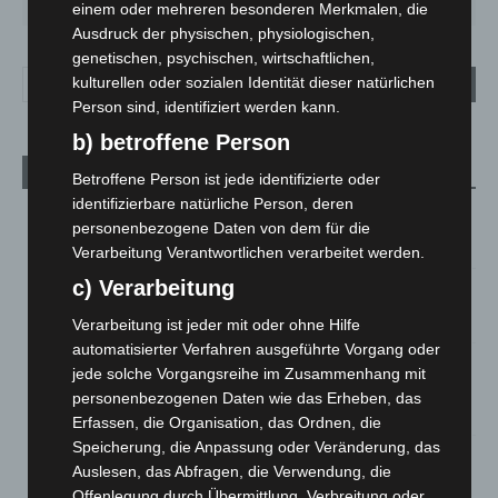
24
°
24
°
26
°
30
°
35
°
einem oder mehreren besonderen Merkmalen, die
Ausdruck der physischen, physiologischen,
genetischen, psychischen, wirtschaftlichen,
kulturellen oder sozialen Identität dieser natürlichen
Person sind, identifiziert werden kann.
b) betroffene Person
Aktuelle Beiträge
Betroffene Person ist jede identifizierte oder
identifizierbare natürliche Person, deren
Kellerbrand in Hannover-Vinnhorst schnell gelöscht
personenbezogene Daten von dem für die
10. August 2026
Verarbeitung Verantwortlichen verarbeitet werden.
c) Verarbeitung
M’era Luna 2026: 25.000 Fans feiern in Hildesheim
10. August 2026
Verarbeitung ist jeder mit oder ohne Hilfe
automatisierter Verfahren ausgeführte Vorgang oder
Kunst trifft Weingenuss: Barbara-Susann Mehring zeigt ihre
jede solche Vorgangsreihe im Zusammenhang mit
Werke im Jacques’ Wein-Depot Isernhagen
personenbezogenen Daten wie das Erheben, das
8. August 2026
Erfassen, die Organisation, das Ordnen, die
Speicherung, die Anpassung oder Veränderung, das
A2: Zweite Turbobaustelle startet zwischen Hannover-West
Auslesen, das Abfragen, die Verwendung, die
und Bothfeld
Offenlegung durch Übermittlung, Verbreitung oder