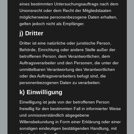
eines bestimmten Untersuchungsauftrags nach dem
Februar 2025
(96)
Unionsrecht oder dem Recht der Mitgliedstaaten
Januar 2025
(88)
möglicherweise personenbezogene Daten erhalten,
gelten jedoch nicht als Empfänger.
Dezember 2024
(89)
j) Dritter
November 2024
(94)
Oktober 2024
(93)
Dritter ist eine natürliche oder juristische Person,
Behörde, Einrichtung oder andere Stelle außer der
September 2024
(112)
betroffenen Person, dem Verantwortlichen, dem
August 2024
(107)
Auftragsverarbeiter und den Personen, die unter der
unmittelbaren Verantwortung des Verantwortlichen
Juli 2024
(89)
oder des Auftragsverarbeiters befugt sind, die
Juni 2024
(107)
personenbezogenen Daten zu verarbeiten.
Mai 2024
(149)
k) Einwilligung
April 2024
(102)
Einwilligung ist jede von der betroffenen Person
März 2024
(103)
freiwillig für den bestimmten Fall in informierter Weise
Februar 2024
(103)
und unmissverständlich abgegebene
Willensbekundung in Form einer Erklärung oder einer
Januar 2024
(111)
sonstigen eindeutigen bestätigenden Handlung, mit
Dezember 2023
(130)