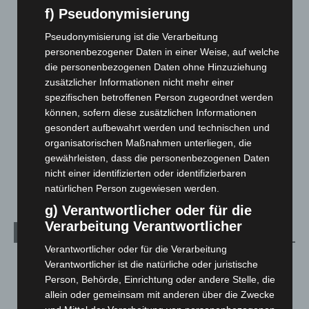
Blaulicht
2.800
f) Pseudonymisierung
Corona-News
712
Pseudonymisierung ist die Verarbeitung
Hannover und Region
5.040
personenbezogener Daten in einer Weise, auf welche
die personenbezogenen Daten ohne Hinzuziehung
Langenhagen und Ortsteile
3.252
zusätzlicher Informationen nicht mehr einer
Leserbriefe
1
spezifischen betroffenen Person zugeordnet werden
Menschen
2
können, sofern diese zusätzlichen Informationen
gesondert aufbewahrt werden und technischen und
Über uns
1
organisatorischen Maßnahmen unterliegen, die
Veranstaltungen
1.889
gewährleisten, dass die personenbezogenen Daten
nicht einer identifizierten oder identifizierbaren
Welt
1.272
natürlichen Person zugewiesen werden.
g) Verantwortlicher oder für die
Verarbeitung Verantwortlicher
Archiv
Verantwortlicher oder für die Verarbeitung
August 2026
(16)
Verantwortlicher ist die natürliche oder juristische
Person, Behörde, Einrichtung oder andere Stelle, die
Juli 2026
(73)
allein oder gemeinsam mit anderen über die Zwecke
Juni 2026
(139)