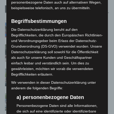
personenbezogene Daten auch auf alternativen Wegen,
beispielsweise telefonisch, an uns zu übermitteln.
Verwandte Artikel
Mehr vom Autor
Begriffsbestimmungen
Mann läuft mit Hockeyschläger über
A7 – Polizei sucht Zeugen
Die Datenschutzerklärung beruht auf den
Begrifflichkeiten, die durch den Europäischen Richtlinien-
und Verordnungsgeber beim Erlass der Datenschutz-
Grundverordnung (DS-GVO) verwendet wurden. Unsere
Gasleitung bei McDonald’s-Umbau in
Datenschutzerklärung soll sowohl für die Öffentlichkeit
Langenhagen beschädigt
als auch für unsere Kunden und Geschäftspartner
einfach lesbar und verständlich sein. Um dies zu
gewährleisten, möchten wir vorab die verwendeten
Langenhagen: Autofahrer mit 3,17
Begrifflichkeiten erläutern.
Promille aus dem Verkehr gezogen
Wir verwenden in dieser Datenschutzerklärung unter
anderem die folgenden Begriffe:
Blaulichtmeile Langenhagen 2026:
a) personenbezogene Daten
Polizei, Feuerwehr und Rettung
Personenbezogene Daten sind alle Informationen,
hautnah erleben
die sich auf eine identifizierte oder identifizierbare