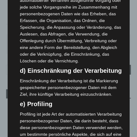
automatisierter Verfahren ausgeführte Vorgang oder
°
C
21.9
jede solche Vorgangsreihe im Zusammenhang mit
°
21.6
personenbezogenen Daten wie das Erheben, das
Erfassen, die Organisation, das Ordnen, die
Speicherung, die Anpassung oder Veränderung, das
62%
3.6m/s
4%
Auslesen, das Abfragen, die Verwendung, die
Offenlegung durch Übermittlung, Verbreitung oder
DO.
FR.
SA.
SO.
MO.
29
°
25
°
27
°
32
°
35
°
eine andere Form der Bereitstellung, den Abgleich
oder die Verknüpfung, die Einschränkung, das
Löschen oder die Vernichtung.
d) Einschränkung der Verarbeitung
Einschränkung der Verarbeitung ist die Markierung
gespeicherter personenbezogener Daten mit dem
Ziel, ihre künftige Verarbeitung einzuschränken.
Aktuelle Beiträge
e) Profiling
Region Hannover: 21 neue Notfallsanitäter starten beim
Roten Kreuz
Profiling ist jede Art der automatisierten Verarbeitung
5. August 2026
personenbezogener Daten, die darin besteht, dass
diese personenbezogenen Daten verwendet werden,
Mann läuft mit Hockeyschläger über A7 – Polizei sucht
um bestimmte persönliche Aspekte, die sich auf eine