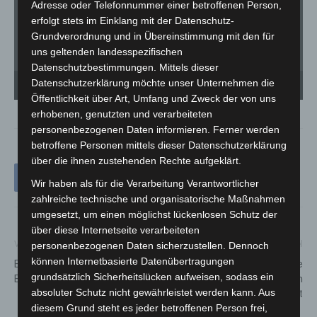
Adresse oder Telefonnummer einer betroffenen Person,
erfolgt stets im Einklang mit der Datenschutz-
Grundverordnung und in Übereinstimmung mit den für
uns geltenden landesspezifischen
Datenschutzbestimmungen. Mittels dieser
Stadtparkallee-nördliche Fahrbahn: Ein Mitarbeiter der Straßenbaufirma verteilt im
Datenschutzerklärung möchte unser Unternehmen die
Bereich der nördlichen Fahrbahn ein Sandgemisch, um die Ritzen zwischen den
Pflastersteinen zu füllen. - © Stadt Langenhagen
Öffentlichkeit über Art, Umfang und Zweck der von uns
erhobenen, genutzten und verarbeiteten
personenbezogenen Daten informieren. Ferner werden
betroffene Personen mittels dieser Datenschutzerklärung
über die ihnen zustehenden Rechte aufgeklärt.
Wir haben als für die Verarbeitung Verantwortlicher
zahlreiche technische und organisatorische Maßnahmen
umgesetzt, um einen möglichst lückenlosen Schutz der
über diese Internetseite verarbeiteten
Vorheriger Artikel
Nächster Artikel
personenbezogenen Daten sicherzustellen. Dennoch
können Internetbasierte Datenübertragungen
B 6: Vollsperrung in Garbsen-
Fahrbahn der Bahnhofstraße
grundsätzlich Sicherheitslücken aufweisen, sodass ein
Berenbostel
erhält ab Montag neuen
absoluter Schutz nicht gewährleistet werden kann. Aus
Asphalt
diesem Grund steht es jeder betroffenen Person frei,