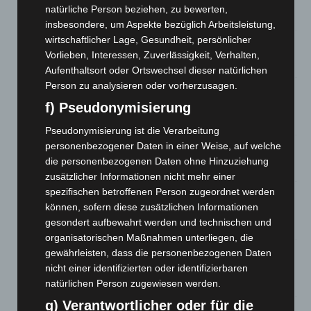
Zeugen
natürliche Person beziehen, zu bewerten,
5. August 2026
insbesondere, um Aspekte bezüglich Arbeitsleistung,
wirtschaftlicher Lage, Gesundheit, persönlicher
Celle: Mensch stirbt bei Bagger-Unfall auf Baustelle
Vorlieben, Interessen, Zuverlässigkeit, Verhalten,
5. August 2026
Aufenthaltsort oder Ortswechsel dieser natürlichen
Person zu analysieren oder vorherzusagen.
Gasleitung bei McDonald’s-Umbau in Langenhagen
beschädigt
f) Pseudonymisierung
5. August 2026
Pseudonymisierung ist die Verarbeitung
personenbezogener Daten in einer Weise, auf welche
Anklage nach Abschaltung von „Archetyp Market“ erhoben
die personenbezogenen Daten ohne Hinzuziehung
3. August 2026
zusätzlicher Informationen nicht mehr einer
spezifischen betroffenen Person zugeordnet werden
Hannover: Polizei stoppt 166 Trunkenheitsfahrten bei
können, sofern diese zusätzlichen Informationen
Großkontrolle
gesondert aufbewahrt werden und technischen und
2. August 2026
organisatorischen Maßnahmen unterliegen, die
Hannover Klassik Open Air 2026: Französische Oper im
gewährleisten, dass die personenbezogenen Daten
Maschpark
nicht einer identifizierten oder identifizierbaren
2. August 2026
natürlichen Person zugewiesen werden.
g) Verantwortlicher oder für die
Schwarz Digits und Zscaler starten souveräne Cloud-