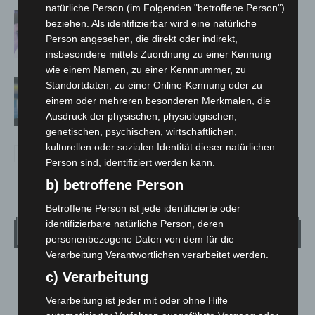
natürliche Person (im Folgenden "betroffene Person")
Polizei Langenhagen testet Aufnahme
beziehen. Als identifizierbar wird eine natürliche
von Anzeigen per Videochat
Person angesehen, die direkt oder indirekt,
insbesondere mittels Zuordnung zu einer Kennung
wie einem Namen, zu einer Kennnummer, zu
Vermisste Seniorin aus Godshorn tot
Standortdaten, zu einer Online-Kennung oder zu
aufgefunden
einem oder mehreren besonderen Merkmalen, die
Ausdruck der physischen, physiologischen,
genetischen, psychischen, wirtschaftlichen,
kulturellen oder sozialen Identität dieser natürlichen
Person sind, identifiziert werden kann.
b) betroffene Person
Betroffene Person ist jede identifizierte oder
identifizierbare natürliche Person, deren
Wetter
personenbezogene Daten von dem für die
Verarbeitung Verantwortlichen verarbeitet werden.
LANGENHAGEN
c) Verarbeitung
Klarer Himmel
Verarbeitung ist jeder mit oder ohne Hilfe
°
22.7