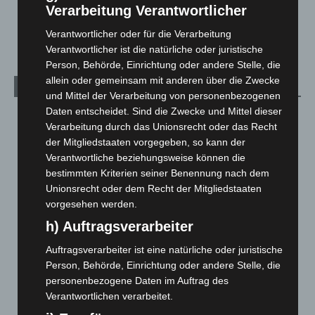
Verarbeitung Verantwortlicher
Sicherheitsplattform für Europa
2. August 2026
Verantwortlicher oder für die Verarbeitung
Verantwortlicher ist die natürliche oder juristische
Person, Behörde, Einrichtung oder andere Stelle, die
allein oder gemeinsam mit anderen über die Zwecke
Kategorien
und Mittel der Verarbeitung von personenbezogenen
Daten entscheidet. Sind die Zwecke und Mittel dieser
Blaulicht
2.797
Verarbeitung durch das Unionsrecht oder das Recht
Corona-News
712
der Mitgliedstaaten vorgegeben, so kann der
Verantwortliche beziehungsweise können die
Hannover und Region
5.034
bestimmten Kriterien seiner Benennung nach dem
Langenhagen und Ortsteile
3.249
Unionsrecht oder dem Recht der Mitgliedstaaten
Leserbriefe
1
vorgesehen werden.
Menschen
2
h) Auftragsverarbeiter
Über uns
1
Auftragsverarbeiter ist eine natürliche oder juristische
Veranstaltungen
1.887
Person, Behörde, Einrichtung oder andere Stelle, die
personenbezogene Daten im Auftrag des
Welt
1.269
Verantwortlichen verarbeitet.