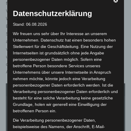
farbiger Pflasterung teilweise als sogenannte
Verkehrsmischfläche angelegt. „Dieser Bereich dient als
Datenschutzerklärung
Wendepunkt für den Kfz-Verkehr, der mit einer
Stand: 06.08.2026
Einbahnstraßen-Regelung durch diesen Abschnitt der
Stadtparkallee geleitet wird. Er wird aber auch von jenen
Wir freuen uns sehr über Ihr Interesse an unserem
Unternehmen. Datenschutz hat einen besonders hohen
angefahren, die etwa zur VHS weiterfahren wollen oder
Stellenwert für die Geschäftsleitung. Eine Nutzung der
von diesen kommen. Zudem queren hier alle Fußgänger
Internetseiten ist grundsätzlich ohne jede Angabe
und Radfahrer die Straße, auf ihren Wegen in oder aus
personenbezogener Daten möglich. Sofern eine
dem Stadtpark“, erläutert Benjamin Salmen aus der
betroffene Person besondere Services unseres
Abteilung „Verkehr und Straßen“.
Unternehmens über unsere Internetseite in Anspruch
nehmen möchte, könnte jedoch eine Verarbeitung
personenbezogener Daten erforderlich werden. Ist die
1
von 1
Verarbeitung personenbezogener Daten erforderlich und
besteht für eine solche Verarbeitung keine gesetzliche
Grundlage, holen wir generell eine Einwilligung der
betroffenen Person ein.
Die Verarbeitung personenbezogener Daten,
beispielsweise des Namens, der Anschrift, E-Mail-