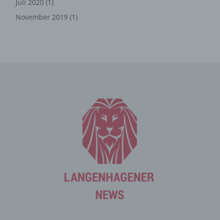
Juli 2020
(1)
Die Internetseite erfasst mit jedem Aufruf der
November 2019
(1)
Internetseite durch eine betroffene Person oder ein
automatisiertes System eine Reihe von allgemeinen
Daten und Informationen. Diese allgemeinen Daten und
Informationen werden in den Logfiles des Servers
gespeichert. Erfasst werden können die (1) verwendeten
Browsertypen und Versionen, (2) das vom zugreifenden
System verwendete Betriebssystem, (3) die
Internetseite, von welcher ein zugreifendes System auf
unsere Internetseite gelangt (sogenannte Referrer), (4)
die Unterwebseiten, welche über ein zugreifendes
System auf unserer Internetseite angesteuert werden,
(5) das Datum und die Uhrzeit eines Zugriffs auf die
Internetseite, (6) eine Internet-Protokoll-Adresse (IP-
Adresse), (7) der Internet-Service-Provider des
zugreifenden Systems und (8) sonstige ähnliche Daten
und Informationen, die der Gefahrenabwehr im Falle von
Angriffen auf unsere informationstechnologischen
Systeme dienen.