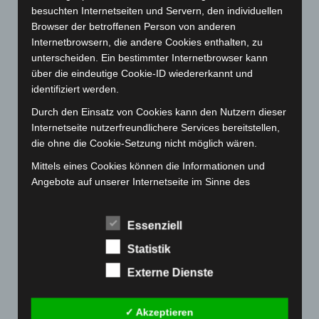
Februar 2023
(154)
besuchten Internetseiten und Servern, den individuellen
Januar 2023
(140)
Browser der betroffenen Person von anderen
Internetbrowsern, die andere Cookies enthalten, zu
Dezember 2022
(130)
unterscheiden. Ein bestimmter Internetbrowser kann
November 2022
(167)
über die eindeutige Cookie-ID wiedererkannt und
Oktober 2022
(166)
identifiziert werden.
September 2022
(205)
Durch den Einsatz von Cookies kann den Nutzern dieser
Internetseite nutzerfreundlichere Services bereitstellen,
August 2022
(166)
die ohne die Cookie-Setzung nicht möglich wären.
Juli 2022
(133)
Mittels eines Cookies können die Informationen und
Juni 2022
(167)
Angebote auf unserer Internetseite im Sinne des
Mai 2022
(177)
Benutzers optimiert werden. Cookies ermöglichen uns,
wie bereits erwähnt, die Benutzer unserer Internetseite
April 2022
(198)
Essenziell
wiederzuerkennen. Zweck dieser Wiedererkennung ist
März 2022
(221)
es, den Nutzern die Verwendung unserer Internetseite
Statistik
Februar 2022
(189)
zu erleichtern. Der Benutzer einer Internetseite, die
Externe Dienste
Cookies verwendet, muss beispielsweise nicht bei jedem
Januar 2022
(190)
Besuch der Internetseite erneut seine Zugangsdaten
Dezember 2021
(204)
eingeben, weil dies von der Internetseite und dem auf
✓ Akzeptieren