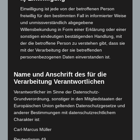
Juli 2025
(90)
Einwilligung ist jede von der betroffenen Person
freiwillig für den bestimmten Fall in informierter Weise
Juni 2025
(103)
und unmissverständlich abgegebene
Mai 2025
(112)
Willensbekundung in Form einer Erklärung oder einer
April 2025
(88)
sonstigen eindeutigen bestätigenden Handlung, mit
der die betroffene Person zu verstehen gibt, dass sie
März 2025
(111)
mit der Verarbeitung der sie betreffenden
Februar 2025
(96)
personenbezogenen Daten einverstanden ist.
Januar 2025
(88)
Name und Anschrift des für die
Dezember 2024
(89)
Verarbeitung Verantwortlichen
November 2024
(94)
Verantwortlicher im Sinne der Datenschutz-
Oktober 2024
(93)
Grundverordnung, sonstiger in den Mitgliedstaaten der
September 2024
(112)
Europäischen Union geltenden Datenschutzgesetze und
August 2024
(107)
anderer Bestimmungen mit datenschutzrechtlichem
Charakter ist:
Juli 2024
(89)
Carl-Marcus Müller
Juni 2024
(107)
Mai 2024
(149)
Reuterdamm 49