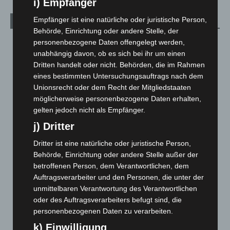
i) Empfänger
Empfänger ist eine natürliche oder juristische Person,
Archiv
Behörde, Einrichtung oder andere Stelle, der
personenbezogene Daten offengelegt werden,
August 2026
(9)
unabhängig davon, ob es sich bei ihr um einen
Juli 2026
(73)
Dritten handelt oder nicht. Behörden, die im Rahmen
Juni 2026
(139)
eines bestimmten Untersuchungsauftrags nach dem
Unionsrecht oder dem Recht der Mitgliedstaaten
Mai 2026
(99)
möglicherweise personenbezogene Daten erhalten,
April 2026
(99)
gelten jedoch nicht als Empfänger.
März 2026
(115)
j) Dritter
Februar 2026
(109)
Dritter ist eine natürliche oder juristische Person,
Januar 2026
(122)
Behörde, Einrichtung oder andere Stelle außer der
betroffenen Person, dem Verantwortlichen, dem
Dezember 2025
(103)
Auftragsverarbeiter und den Personen, die unter der
November 2025
(114)
unmittelbaren Verantwortung des Verantwortlichen
Oktober 2025
(112)
oder des Auftragsverarbeiters befugt sind, die
personenbezogenen Daten zu verarbeiten.
September 2025
(93)
k) Einwilligung
August 2025
(90)