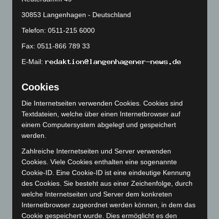
April 2024
(102)
30853 Langenhagen - Deutschland
März 2024
(103)
Telefon: 0511-215 6000
Februar 2024
(103)
Fax: 0511-866 789 33
Januar 2024
(111)
E-Mail:
Dezember 2023
(130)
Cookies
November 2023
(130)
Oktober 2023
(114)
Die Internetseiten verwenden Cookies. Cookies sind
Textdateien, welche über einen Internetbrowser auf
September 2023
(133)
einem Computersystem abgelegt und gespeichert
August 2023
(134)
werden.
Juli 2023
(118)
Zahlreiche Internetseiten und Server verwenden
Juni 2023
(142)
Cookies. Viele Cookies enthalten eine sogenannte
Cookie-ID. Eine Cookie-ID ist eine eindeutige Kennung
Mai 2023
(139)
des Cookies. Sie besteht aus einer Zeichenfolge, durch
April 2023
(155)
welche Internetseiten und Server dem konkreten
März 2023
(174)
Internetbrowser zugeordnet werden können, in dem das
Cookie gespeichert wurde. Dies ermöglicht es den