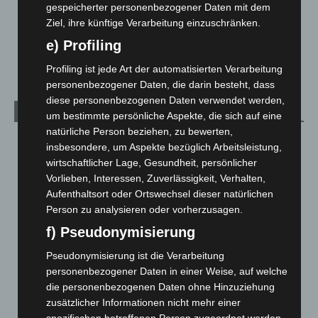
gespeicherter personenbezogener Daten mit dem
Über uns
1
Ziel, ihre künftige Verarbeitung einzuschränken.
Veranstaltungen
1.887
e) Profiling
Welt
1.269
Profiling ist jede Art der automatisierten Verarbeitung
personenbezogener Daten, die darin besteht, dass
diese personenbezogenen Daten verwendet werden,
Archiv
um bestimmte persönliche Aspekte, die sich auf eine
natürliche Person beziehen, zu bewerten,
August 2026
(10)
insbesondere, um Aspekte bezüglich Arbeitsleistung,
wirtschaftlicher Lage, Gesundheit, persönlicher
Juli 2026
(73)
Vorlieben, Interessen, Zuverlässigkeit, Verhalten,
Juni 2026
(139)
Aufenthaltsort oder Ortswechsel dieser natürlichen
Mai 2026
(99)
Person zu analysieren oder vorherzusagen.
April 2026
(99)
f) Pseudonymisierung
März 2026
(115)
Pseudonymisierung ist die Verarbeitung
Februar 2026
(109)
personenbezogener Daten in einer Weise, auf welche
die personenbezogenen Daten ohne Hinzuziehung
Januar 2026
(122)
zusätzlicher Informationen nicht mehr einer
Dezember 2025
(103)
spezifischen betroffenen Person zugeordnet werden