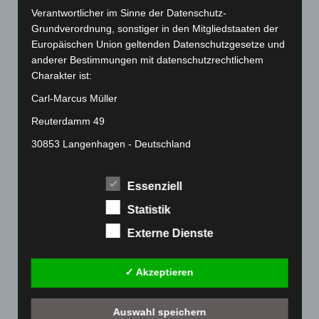
Verantwortlicher im Sinne der Datenschutz-
Februar 2022
(189)
Grundverordnung, sonstiger in den Mitgliedstaaten der
Januar 2022
(190)
Europäischen Union geltenden Datenschutzgesetze und
anderer Bestimmungen mit datenschutzrechtlichem
Dezember 2021
(204)
Charakter ist:
November 2021
(215)
Carl-Marcus Müller
Oktober 2021
(171)
Reuterdamm 49
September 2021
(180)
30853 Langenhagen - Deutschland
August 2021
(154)
Telefon: 0511-215 6000
Juli 2021
(213)
Essenziell
Fax: 0511-866 789 33
Juni 2021
(198)
Statistik
Mai 2021
(200)
E-Mail:
Externe Dienste
April 2021
(163)
Cookies
März 2021
(228)
✓ Akzeptieren
Die Internetseiten verwenden Cookies. Cookies sind
Februar 2021
(189)
Textdateien, welche über einen Internetbrowser auf
Januar 2021
(192)
einem Computersystem abgelegt und gespeichert
Auswahl speichern