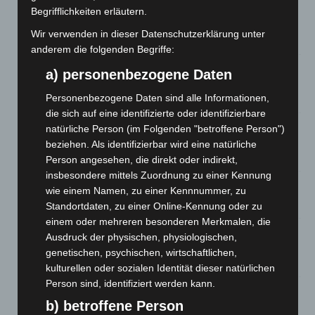
Brand im „Haus der Begegnung“ in Neuwarmbüchen schnell
Begrifflichkeiten erläutern.
eingedämmt
Wir verwenden in dieser Datenschutzerklärung unter
6. August 2026
anderem die folgenden Begriffe:
Region Hannover: 21 neue Notfallsanitäter starten beim
a) personenbezogene Daten
Roten Kreuz
Personenbezogene Daten sind alle Informationen,
5. August 2026
die sich auf eine identifizierte oder identifizierbare
Mann läuft mit Hockeyschläger über A7 – Polizei sucht
natürliche Person (im Folgenden "betroffene Person")
Zeugen
beziehen. Als identifizierbar wird eine natürliche
5. August 2026
Person angesehen, die direkt oder indirekt,
insbesondere mittels Zuordnung zu einer Kennung
Celle: Mensch stirbt bei Bagger-Unfall auf Baustelle
wie einem Namen, zu einer Kennnummer, zu
5. August 2026
Standortdaten, zu einer Online-Kennung oder zu
einem oder mehreren besonderen Merkmalen, die
Gasleitung bei McDonald’s-Umbau in Langenhagen
Ausdruck der physischen, physiologischen,
beschädigt
genetischen, psychischen, wirtschaftlichen,
5. August 2026
kulturellen oder sozialen Identität dieser natürlichen
Person sind, identifiziert werden kann.
Anklage nach Abschaltung von „Archetyp Market“ erhoben
b) betroffene Person
3. August 2026