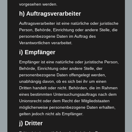
vorgesehen werden.
August 2024
(107)
h) Auftragsverarbeiter
Juli 2024
(89)
Auftragsverarbeiter ist eine natürliche oder juristische
Juni 2024
(107)
Person, Behörde, Einrichtung oder andere Stelle, die
Mai 2024
(149)
personenbezogene Daten im Auftrag des
April 2024
(102)
Verantwortlichen verarbeitet.
März 2024
(103)
i) Empfänger
Februar 2024
(103)
Empfänger ist eine natürliche oder juristische Person,
Behörde, Einrichtung oder andere Stelle, der
Januar 2024
(111)
personenbezogene Daten offengelegt werden,
Dezember 2023
(130)
unabhängig davon, ob es sich bei ihr um einen
November 2023
(130)
Dritten handelt oder nicht. Behörden, die im Rahmen
eines bestimmten Untersuchungsauftrags nach dem
Oktober 2023
(114)
Unionsrecht oder dem Recht der Mitgliedstaaten
September 2023
(133)
möglicherweise personenbezogene Daten erhalten,
August 2023
(134)
gelten jedoch nicht als Empfänger.
Juli 2023
(118)
j) Dritter
Juni 2023
(142)