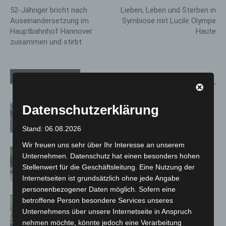
52-Jähriger bricht nach
Lieben, Leben und Sterben in
Auseinandersetzung im
Symbiose mit Lucile Olympe
Hauptbahnhof Hannover
Haute
zusammen und stirbt
Verwandte Artikel
Mehr vom Autor
Mann läuft mit Hockeyschläger über
Datenschutzerklärung
A7 – Polizei sucht Zeugen
Stand: 06.08.2026
Wir freuen uns sehr über Ihr Interesse an unserem
Gasleitung bei McDonald’s-Umbau in
Unternehmen. Datenschutz hat einen besonders hohen
Langenhagen beschädigt
Stellenwert für die Geschäftsleitung. Eine Nutzung der
Internetseiten ist grundsätzlich ohne jede Angabe
personenbezogener Daten möglich. Sofern eine
Langenhagen: Autofahrer mit 3,17
betroffene Person besondere Services unseres
Promille aus dem Verkehr gezogen
Unternehmens über unsere Internetseite in Anspruch
nehmen möchte, könnte jedoch eine Verarbeitung