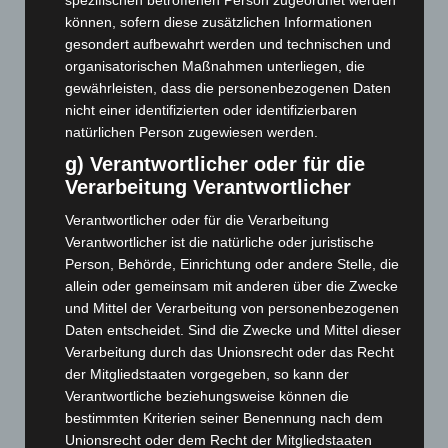
November 2025
(114)
können, sofern diese zusätzlichen Informationen
gesondert aufbewahrt werden und technischen und
Oktober 2025
(112)
organisatorischen Maßnahmen unterliegen, die
September 2025
(93)
gewährleisten, dass die personenbezogenen Daten
nicht einer identifizierten oder identifizierbaren
August 2025
(90)
natürlichen Person zugewiesen werden.
Juli 2025
(90)
g) Verantwortlicher oder für die
Juni 2025
(103)
Verarbeitung Verantwortlicher
Mai 2025
(112)
Verantwortlicher oder für die Verarbeitung
April 2025
(88)
Verantwortlicher ist die natürliche oder juristische
März 2025
(111)
Person, Behörde, Einrichtung oder andere Stelle, die
allein oder gemeinsam mit anderen über die Zwecke
Februar 2025
(96)
und Mittel der Verarbeitung von personenbezogenen
Januar 2025
(88)
Daten entscheidet. Sind die Zwecke und Mittel dieser
Dezember 2024
(89)
Verarbeitung durch das Unionsrecht oder das Recht
der Mitgliedstaaten vorgegeben, so kann der
November 2024
(94)
Verantwortliche beziehungsweise können die
Oktober 2024
(93)
bestimmten Kriterien seiner Benennung nach dem
Unionsrecht oder dem Recht der Mitgliedstaaten
September 2024
(112)