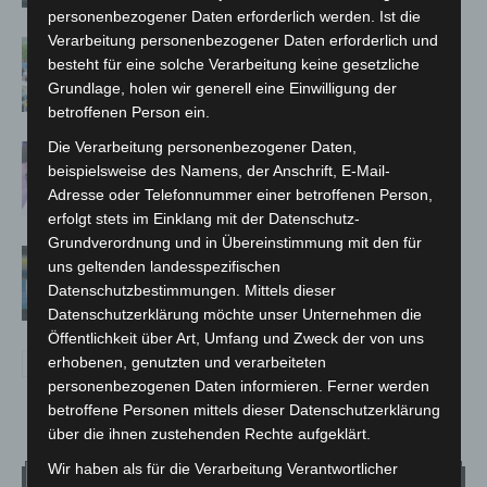
personenbezogener Daten erforderlich werden. Ist die
Verarbeitung personenbezogener Daten erforderlich und
Blaulichtmeile Langenhagen 2026:
besteht für eine solche Verarbeitung keine gesetzliche
Polizei, Feuerwehr und Rettung
Grundlage, holen wir generell eine Einwilligung der
hautnah erleben
betroffenen Person ein.
Die Verarbeitung personenbezogener Daten,
Polizei Langenhagen testet Aufnahme
beispielsweise des Namens, der Anschrift, E-Mail-
von Anzeigen per Videochat
Adresse oder Telefonnummer einer betroffenen Person,
erfolgt stets im Einklang mit der Datenschutz-
Grundverordnung und in Übereinstimmung mit den für
Vermisste Seniorin aus Godshorn tot
uns geltenden landesspezifischen
aufgefunden
Datenschutzbestimmungen. Mittels dieser
Datenschutzerklärung möchte unser Unternehmen die
Öffentlichkeit über Art, Umfang und Zweck der von uns
erhobenen, genutzten und verarbeiteten
personenbezogenen Daten informieren. Ferner werden
betroffene Personen mittels dieser Datenschutzerklärung
über die ihnen zustehenden Rechte aufgeklärt.
Wir haben als für die Verarbeitung Verantwortlicher
Wetter