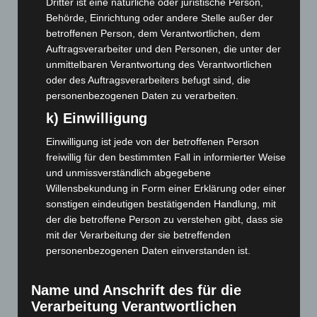
Dritter ist eine natürliche oder juristische Person,
Behörde, Einrichtung oder andere Stelle außer der
Mai 2023
(139)
betroffenen Person, dem Verantwortlichen, dem
April 2023
(155)
Auftragsverarbeiter und den Personen, die unter der
März 2023
(174)
unmittelbaren Verantwortung des Verantwortlichen
oder des Auftragsverarbeiters befugt sind, die
Februar 2023
(154)
personenbezogenen Daten zu verarbeiten.
Januar 2023
(140)
k) Einwilligung
Dezember 2022
(130)
Einwilligung ist jede von der betroffenen Person
November 2022
(167)
freiwillig für den bestimmten Fall in informierter Weise
Oktober 2022
(166)
und unmissverständlich abgegebene
September 2022
(205)
Willensbekundung in Form einer Erklärung oder einer
sonstigen eindeutigen bestätigenden Handlung, mit
August 2022
(166)
der die betroffene Person zu verstehen gibt, dass sie
Juli 2022
(133)
mit der Verarbeitung der sie betreffenden
personenbezogenen Daten einverstanden ist.
Juni 2022
(167)
Mai 2022
(177)
Name und Anschrift des für die
April 2022
(198)
Verarbeitung Verantwortlichen
März 2022
(221)