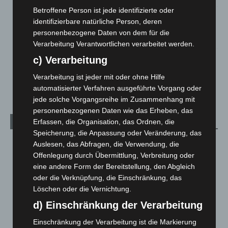
Betroffene Person ist jede identifizierte oder
Hannover: Polizei stoppt 166 Trunkenheitsfahrten bei
identifizierbare natürliche Person, deren
Großkontrolle
personenbezogene Daten von dem für die
2. August 2026
Verarbeitung Verantwortlichen verarbeitet werden.
Hannover Klassik Open Air 2026: Französische Oper im
c) Verarbeitung
Maschpark
Verarbeitung ist jeder mit oder ohne Hilfe
2. August 2026
automatisierter Verfahren ausgeführte Vorgang oder
jede solche Vorgangsreihe im Zusammenhang mit
personenbezogenen Daten wie das Erheben, das
Erfassen, die Organisation, das Ordnen, die
Kategorien
Speicherung, die Anpassung oder Veränderung, das
Blaulicht
2.798
Auslesen, das Abfragen, die Verwendung, die
Offenlegung durch Übermittlung, Verbreitung oder
Corona-News
712
eine andere Form der Bereitstellung, den Abgleich
Hannover und Region
5.035
oder die Verknüpfung, die Einschränkung, das
Löschen oder die Vernichtung.
Langenhagen und Ortsteile
3.249
d) Einschränkung der Verarbeitung
Leserbriefe
1
Menschen
2
Einschränkung der Verarbeitung ist die Markierung