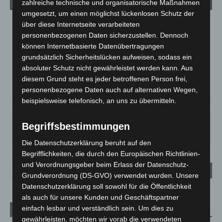
zahlreiche technische und organisatorische Maßnahmen
umgesetzt, um einen möglichst lückenlosen Schutz der
über diese Internetseite verarbeiteten
LANGENHAGEN
personenbezogenen Daten sicherzustellen. Dennoch
Mäßig Bewölkt
können Internetbasierte Datenübertragungen
°
17.7
grundsätzlich Sicherheitslücken aufweisen, sodass ein
°
C
16.8
absoluter Schutz nicht gewährleistet werden kann. Aus
°
16.7
diesem Grund steht es jeder betroffenen Person frei,
personenbezogene Daten auch auf alternativen Wegen,
beispielsweise telefonisch, an uns zu übermitteln.
58%
2.2m/s
34%
FR.
SA.
SO.
MO.
DI.
Begriffsbestimmungen
25
°
26
°
31
°
35
°
17
°
Die Datenschutzerklärung beruht auf den
Begrifflichkeiten, die durch den Europäischen Richtlinien-
und Verordnungsgeber beim Erlass der Datenschutz-
Grundverordnung (DS-GVO) verwendet wurden. Unsere
Datenschutzerklärung soll sowohl für die Öffentlichkeit
als auch für unsere Kunden und Geschäftspartner
einfach lesbar und verständlich sein. Um dies zu
Aktuelle Beiträge
gewährleisten, möchten wir vorab die verwendeten