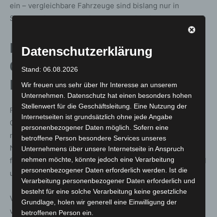
ein – vergleichbare Fahrzeuge sind bislang nur in
Städten wie Stavanger in Norwegen im Einsatz.
Erste bundesweite Level-4-
Datenschutzerklärung
Genehmigung für großformatigen
Stand: 06.08.2026
Bus
Wir freuen uns sehr über Ihr Interesse an unserem
Unternehmen. Datenschutz hat einen besonders hohen
Stellenwert für die Geschäftsleitung. Eine Nutzung der
Für den Betrieb im öffentlichen Raum war eine spezielle
Internetseiten ist grundsätzlich ohne jede Angabe
Genehmigung durch das Kraftfahrt-Bundesamt (KBA)
personenbezogener Daten möglich. Sofern eine
notwendig. Diese wurde für den Betrieb auf Level-4-
betroffene Person besondere Services unseres
Niveau erteilt. Das bedeutet, der Bus kann automatisiert
Unternehmens über unsere Internetseite in Anspruch
nehmen möchte, könnte jedoch eine Verarbeitung
fahren, wird jedoch stets von qualifiziertem Fahrpersonal
personenbezogener Daten erforderlich werden. Ist die
und technischer Aufsicht an Bord begleitet.
Verarbeitung personenbezogener Daten erforderlich und
besteht für eine solche Verarbeitung keine gesetzliche
Verkehrsdezernent Ulf-Birger Franz: „Wir haben in den
Grundlage, holen wir generell eine Einwilligung der
vergangenen Monaten alle Hebel in Bewegung gesetzt,
betroffenen Person ein.