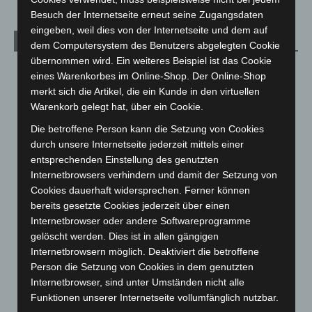
Besuch der Internetseite erneut seine Zugangsdaten
eingeben, weil dies von der Internetseite und dem auf
Archiv
dem Computersystem des Benutzers abgelegten Cookie
übernommen wird. Ein weiteres Beispiel ist das Cookie
August 2026
(10)
eines Warenkorbes im Online-Shop. Der Online-Shop
merkt sich die Artikel, die ein Kunde in den virtuellen
Juli 2026
(73)
Warenkorb gelegt hat, über ein Cookie.
Juni 2026
(139)
Die betroffene Person kann die Setzung von Cookies
Mai 2026
(99)
durch unsere Internetseite jederzeit mittels einer
April 2026
(99)
entsprechenden Einstellung des genutzten
Internetbrowsers verhindern und damit der Setzung von
März 2026
(115)
Cookies dauerhaft widersprechen. Ferner können
Februar 2026
(109)
bereits gesetzte Cookies jederzeit über einen
Januar 2026
(122)
Internetbrowser oder andere Softwareprogramme
gelöscht werden. Dies ist in allen gängigen
Dezember 2025
(103)
Internetbrowsern möglich. Deaktiviert die betroffene
November 2025
(114)
Person die Setzung von Cookies in dem genutzten
Oktober 2025
(112)
Internetbrowser, sind unter Umständen nicht alle
Funktionen unserer Internetseite vollumfänglich nutzbar.
September 2025
(93)