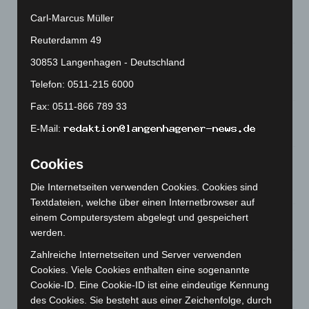
Roten Kreuz
Carl-Marcus Müller
5. August 2026
Reuterdamm 49
Mann läuft mit Hockeyschläger über A7 – Polizei sucht
30853 Langenhagen - Deutschland
Zeugen
Telefon: 0511-215 6000
5. August 2026
Fax: 0511-866 789 33
Celle: Mensch stirbt bei Bagger-Unfall auf Baustelle
E-Mail:
5. August 2026
Gasleitung bei McDonald’s-Umbau in Langenhagen
Cookies
beschädigt
Die Internetseiten verwenden Cookies. Cookies sind
5. August 2026
Textdateien, welche über einen Internetbrowser auf
einem Computersystem abgelegt und gespeichert
Anklage nach Abschaltung von „Archetyp Market“ erhoben
werden.
3. August 2026
Zahlreiche Internetseiten und Server verwenden
Hannover: Polizei stoppt 166 Trunkenheitsfahrten bei
Cookies. Viele Cookies enthalten eine sogenannte
Großkontrolle
Cookie-ID. Eine Cookie-ID ist eine eindeutige Kennung
2. August 2026
des Cookies. Sie besteht aus einer Zeichenfolge, durch