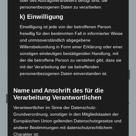
oder des Auftragsverarbeiters befugt sind, die
°
17.7
°
C
personenbezogenen Daten zu verarbeiten.
16.8
k) Einwilligung
°
16.7
Einwilligung ist jede von der betroffenen Person
freiwillig für den bestimmten Fall in informierter Weise
58%
2.2m/s
34%
und unmissverständlich abgegebene
FR.
SA.
SO.
MO.
DI.
Willensbekundung in Form einer Erklärung oder einer
25
°
26
°
31
°
35
°
17
°
sonstigen eindeutigen bestätigenden Handlung, mit
der die betroffene Person zu verstehen gibt, dass sie
mit der Verarbeitung der sie betreffenden
personenbezogenen Daten einverstanden ist.
Name und Anschrift des für die
Verarbeitung Verantwortlichen
Aktuelle Beiträge
Verantwortlicher im Sinne der Datenschutz-
Brand im „Haus der Begegnung“ in Neuwarmbüchen schnell
Grundverordnung, sonstiger in den Mitgliedstaaten der
eingedämmt
Europäischen Union geltenden Datenschutzgesetze und
6. August 2026
anderer Bestimmungen mit datenschutzrechtlichem
Charakter ist:
Region Hannover: 21 neue Notfallsanitäter starten beim