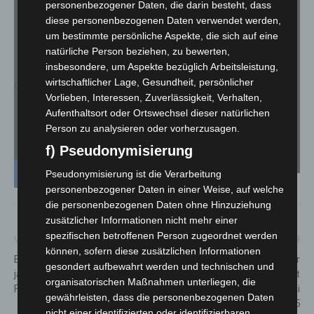
personenbezogener Daten, die darin besteht, dass
Es werden seitens YouTube personenbezogene Daten erhoben,
diese personenbezogenen Daten verwendet werden,
verarbeitet und gespeichert. Welche Daten genau entnehmen Sie
bitte den Datenschutzbedingungen.
um bestimmte persönliche Aspekte, die sich auf eine
natürliche Person beziehen, zu bewerten,
insbesondere, um Aspekte bezüglich Arbeitsleistung,
Youtube
ist deaktiviert.
wirtschaftlicher Lage, Gesundheit, persönlicher
Quelle: youtube/ADASTEC Corp.
Vorlieben, Interessen, Zuverlässigkeit, Verhalten,
✓ Erlauben
Datenschutzbedingungen
Aufenthaltsort oder Ortswechsel dieser natürlichen
Person zu analysieren oder vorherzusagen.
f) Pseudonymisierung
Pseudonymisierung ist die Verarbeitung
personenbezogener Daten in einer Weise, auf welche
die personenbezogenen Daten ohne Hinzuziehung
zusätzlicher Informationen nicht mehr einer
spezifischen betroffenen Person zugeordnet werden
Vorheriger Artikel
Nächster Artikel
können, sofern diese zusätzlichen Informationen
Erlebnis-Zoo feiert 160-
Zweiter Saisonrenntag auf der
gesondert aufbewahrt werden und technischen und
jähriges Jubiläum mit großem
Neuen Bult: Burckhardt
organisatorischen Maßnahmen unterliegen, die
Familienfest
Jubiläumsrenntag am 18. Mai
gewährleisten, dass die personenbezogenen Daten
2025
nicht einer identifizierten oder identifizierbaren