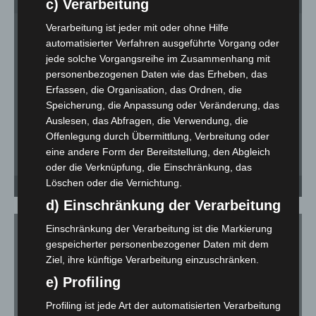
c) Verarbeitung
Verarbeitung ist jeder mit oder ohne Hilfe
automatisierter Verfahren ausgeführte Vorgang oder
jede solche Vorgangsreihe im Zusammenhang mit
personenbezogenen Daten wie das Erheben, das
Erfassen, die Organisation, das Ordnen, die
Speicherung, die Anpassung oder Veränderung, das
Auslesen, das Abfragen, die Verwendung, die
Offenlegung durch Übermittlung, Verbreitung oder
eine andere Form der Bereitstellung, den Abgleich
oder die Verknüpfung, die Einschränkung, das
Autonomer Bus startet in der Region Hannover in den Testbetrieb - © Region
Au
Löschen oder die Vernichtung.
Hannover / Philipp Schröder
Ha
d) Einschränkung der Verarbeitung
Einschränkung der Verarbeitung ist die Markierung
gespeicherter personenbezogener Daten mit dem
Ziel, ihre künftige Verarbeitung einzuschränken.
Für die Nutzung von YouTube (YouTube, LLC, 901 Cherry Ave.,
e) Profiling
San Bruno, CA 94066, USA) benötigen wir laut DSGVO Ihre
Zustimmung.
Profiling ist jede Art der automatisierten Verarbeitung