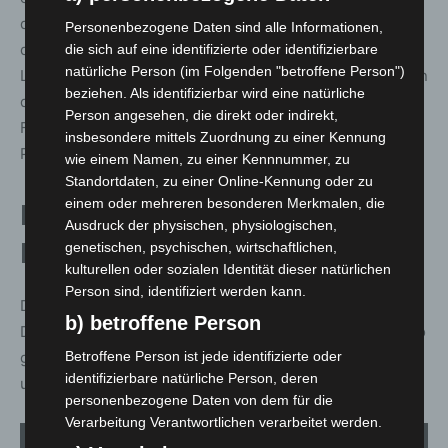
dessen Erkenntnisse wir gespannt sind. Das Rückgrat
Personenbezogene Daten sind alle Informationen,
der ÜSTRA bleibt unser Fahrpersonal, das mit
die sich auf eine identifizierte oder identifizierbare
natürliche Person (im Folgenden "betroffene Person")
Leidenschaft Bus oder Stadtbahn fährt. Daran wird sich in
beziehen. Als identifizierbar wird eine natürliche
den kommenden Jahren nichts ändern. Das autonome
Person angesehen, die direkt oder indirekt,
Fahren kann, wenn die Technologie ausgereift ist, ein
insbesondere mittels Zuordnung zu einer Kennung
Puzzleteil zur Entlastung sein.“
wie einem Namen, zu einer Kennnummer, zu
Standortdaten, zu einer Online-Kennung oder zu
einem oder mehreren besonderen Merkmalen, die
Förderung durch
Ausdruck der physischen, physiologischen,
Bundesministerium
genetischen, psychischen, wirtschaftlichen,
kulturellen oder sozialen Identität dieser natürlichen
Person sind, identifiziert werden kann.
Das Projekt wird durch das Bundesministerium für
b) betroffene Person
Digitales und Verkehr (BMDV) mit rund 3,7 Millionen Euro
gefördert. Die Entwicklung läuft bis Ende 2025 weiter
Betroffene Person ist jede identifizierte oder
identifizierbare natürliche Person, deren
und wird kontinuierlich begleitet.
personenbezogene Daten von dem für die
Verarbeitung Verantwortlichen verarbeitet werden.
1
von 6