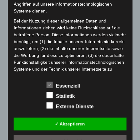
Angriffen auf unsere informationstechnologischen
Mai 2024
(149)
Systeme dienen.
April 2024
(102)
Bei der Nutzung dieser allgemeinen Daten und
März 2024
(103)
Informationen ziehen wird keine Rückschlüsse auf die
Februar 2024
(103)
betroffene Person. Diese Informationen werden vielmehr
benötigt, um (1) die Inhalte unserer Internetseite korrekt
Januar 2024
(111)
auszuliefern, (2) die Inhalte unserer Internetseite sowie
Dezember 2023
(130)
die Werbung für diese zu optimieren, (3) die dauerhafte
November 2023
(130)
Funktionsfähigkeit unserer informationstechnologischen
Systeme und der Technik unserer Internetseite zu
Oktober 2023
(114)
gewährleisten sowie (4) um Strafverfolgungsbehörden
September 2023
(133)
im Falle eines Cyberangriffes die zur Strafverfolgung
Essenziell
August 2023
(134)
notwendigen Informationen bereitzustellen. Diese
Statistik
anonym erhobenen Daten und Informationen werden
Juli 2023
(118)
durch uns daher einerseits statistisch und ferner mit dem
Externe Dienste
Juni 2023
(142)
Ziel ausgewertet, den Datenschutz und die
Datensicherheit in unserem Unternehmen zu erhöhen,
Mai 2023
(139)
✓ Akzeptieren
um letztlich ein optimales Schutzniveau für die von uns
April 2023
(155)
verarbeiteten personenbezogenen Daten
März 2023
(174)
sicherzustellen. Die anonymen Daten der Server-Logfiles