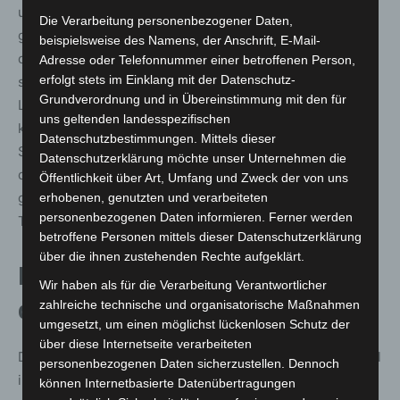
um die notwendigen Genehmigungen zu erhalten. Umso
Die Verarbeitung personenbezogener Daten,
glücklicher sind wir jetzt, dass wir nun soweit sind, bald
beispielsweise des Namens, der Anschrift, E-Mail-
die ersten Messfahrten durchführen zu können. Diese
Adresse oder Telefonnummer einer betroffenen Person,
erfolgt stets im Einklang mit der Datenschutz-
sind notwendig, damit der Bus den zukünftigen
Grundverordnung und in Übereinstimmung mit den für
Linienweg und dessen Umgebung hochgenau messen
uns geltenden landesspezifischen
kann. Für ein solches Projekt gilt natürlich, dass
Datenschutzbestimmungen. Mittels dieser
Sicherheit vor Schnelligkeit geht. Deswegen werden wir
Datenschutzerklärung möchte unser Unternehmen die
die kommenden Wochen nutzen, die Messfahrten
Öffentlichkeit über Art, Umfang und Zweck der von uns
gründlich durchzuführen, um danach den realen
erhobenen, genutzten und verarbeiteten
personenbezogenen Daten informieren. Ferner werden
Testbetrieb zu starten.“
betroffene Personen mittels dieser Datenschutzerklärung
über die ihnen zustehenden Rechte aufgeklärt.
Bürgerbeteiligung im Mittelpunkt
Wir haben als für die Verarbeitung Verantwortlicher
der nächsten Projektphase
zahlreiche technische und organisatorische Maßnahmen
umgesetzt, um einen möglichst lückenlosen Schutz der
über diese Internetseite verarbeiteten
Der offizielle Testbetrieb für Bürgerinnen und Bürger soll
personenbezogenen Daten sicherzustellen. Dennoch
im dritten Quartal 2025 starten. Interessierte ab 18
können Internetbasierte Datenübertragungen