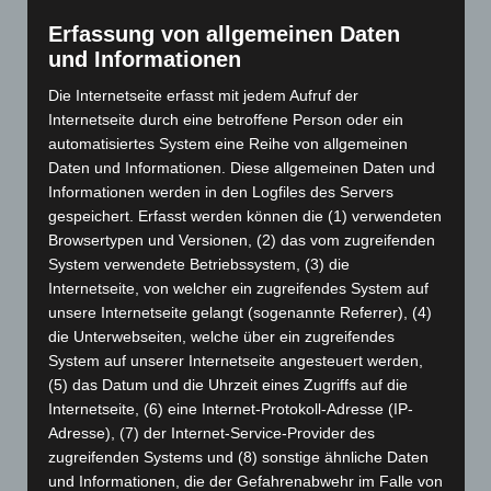
August 2025
(90)
Erfassung von allgemeinen Daten
Juli 2025
(90)
und Informationen
Juni 2025
(103)
Die Internetseite erfasst mit jedem Aufruf der
Mai 2025
(112)
Internetseite durch eine betroffene Person oder ein
automatisiertes System eine Reihe von allgemeinen
April 2025
(88)
Daten und Informationen. Diese allgemeinen Daten und
März 2025
(111)
Informationen werden in den Logfiles des Servers
Februar 2025
(96)
gespeichert. Erfasst werden können die (1) verwendeten
Browsertypen und Versionen, (2) das vom zugreifenden
Januar 2025
(88)
System verwendete Betriebssystem, (3) die
Dezember 2024
(89)
Internetseite, von welcher ein zugreifendes System auf
November 2024
(94)
unsere Internetseite gelangt (sogenannte Referrer), (4)
die Unterwebseiten, welche über ein zugreifendes
Oktober 2024
(93)
System auf unserer Internetseite angesteuert werden,
September 2024
(112)
(5) das Datum und die Uhrzeit eines Zugriffs auf die
Internetseite, (6) eine Internet-Protokoll-Adresse (IP-
August 2024
(107)
Adresse), (7) der Internet-Service-Provider des
Juli 2024
(89)
zugreifenden Systems und (8) sonstige ähnliche Daten
Juni 2024
(107)
und Informationen, die der Gefahrenabwehr im Falle von