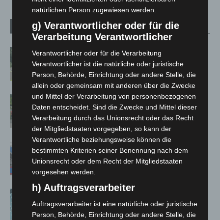
natürlichen Person zugewiesen werden.
g) Verantwortlicher oder für die
Verwandte Artikel
Mehr vom Autor
Verarbeitung Verantwortlicher
Brand im „Haus der Begegnung“ in
Verantwortlicher oder für die Verarbeitung
Neuwarmbüchen schnell eingedämmt
Verantwortlicher ist die natürliche oder juristische
Person, Behörde, Einrichtung oder andere Stelle, die
allein oder gemeinsam mit anderen über die Zwecke
und Mittel der Verarbeitung von personenbezogenen
Region Hannover: 21 neue
Daten entscheidet. Sind die Zwecke und Mittel dieser
Notfallsanitäter starten beim Roten
Verarbeitung durch das Unionsrecht oder das Recht
Kreuz
der Mitgliedstaaten vorgegeben, so kann der
Verantwortliche beziehungsweise können die
Mann läuft mit Hockeyschläger über
bestimmten Kriterien seiner Benennung nach dem
A7 – Polizei sucht Zeugen
Unionsrecht oder dem Recht der Mitgliedstaaten
vorgesehen werden.
h) Auftragsverarbeiter
Anklage nach Abschaltung von
Auftragsverarbeiter ist eine natürliche oder juristische
„Archetyp Market“ erhoben
Person, Behörde, Einrichtung oder andere Stelle, die