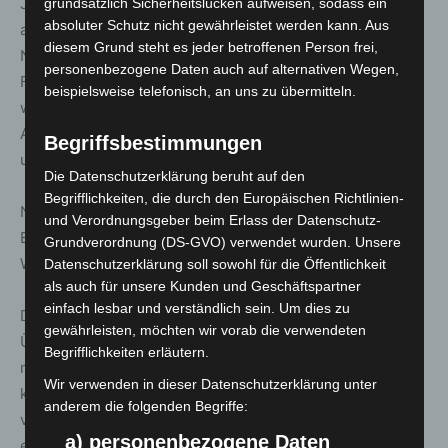
Jahren können sich im Vorfeld online oder per Formular
grundsätzlich Sicherheitslücken aufweisen, sodass ein
absoluter Schutz nicht gewährleistet werden kann. Aus
anmelden. Rückmeldungen der Fahrgäste zur
diesem Grund steht es jeder betroffenen Person frei,
Nutzererfahrung, Barrierefreiheit und zum allgemeinen
personenbezogene Daten auch auf alternativen Wegen,
Fahrgefühl werden über Online-Umfragen
beispielsweise telefonisch, an uns zu übermitteln.
wissenschaftlich ausgewertet. Eine erste Umfrage zur
Akzeptanz des autonomen Fahrens ist bereits online
Begriffsbestimmungen
unter
uestra.de/albus
verfügbar.
Die Datenschutzerklärung beruht auf den
Begrifflichkeiten, die durch den Europäischen Richtlinien-
Nach Abschluss des Testbetriebs erfolgt eine zweite
und Verordnungsgeber beim Erlass der Datenschutz-
Erhebung zur Erfassung von Veränderungen in der
Grundverordnung (DS-GVO) verwendet wurden. Unsere
Wahrnehmung und Akzeptanz.
Datenschutzerklärung soll sowohl für die Öffentlichkeit
als auch für unsere Kunden und Geschäftspartner
einfach lesbar und verständlich sein. Um dies zu
Denise Hain, Vorständin und Arbeitsdirektorin der
gewährleisten, möchten wir vorab die verwendeten
ÜSTRA, betont: „Wir freuen uns, mit albus Erfahrungen
Begrifflichkeiten erläutern.
mit einer wichtigen Zukunftstechnologie sammeln zu
Wir verwenden in dieser Datenschutzerklärung unter
können. Insofern ist die Erprobung eines
anderem die folgenden Begriffe:
vollautomatisierten Linienbusses in Burgdorf nicht nur
a) personenbezogene Daten
ein Pilot-, sondern für uns auch ein Lernprojekt, auf