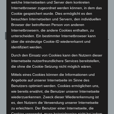
welche Internetseiten und Server dem konkreten
Hannover Klassik Open Air 2026: Französische Oper im
Internetbrowser zugeordnet werden können, in dem das
Maschpark
Cookie gespeichert wurde. Dies ermöglicht es den
2. August 2026
besuchten Internetseiten und Servern, den individuellen
Browser der betroffenen Person von anderen
Internetbrowsern, die andere Cookies enthalten, zu
unterscheiden. Ein bestimmter Internetbrowser kann
Kategorien
über die eindeutige Cookie-ID wiedererkannt und
Blaulicht
2.798
identifiziert werden.
Corona-News
712
Durch den Einsatz von Cookies kann den Nutzern dieser
Internetseite nutzerfreundlichere Services bereitstellen,
Hannover und Region
5.035
die ohne die Cookie-Setzung nicht möglich wären.
Langenhagen und Ortsteile
3.249
Mittels eines Cookies können die Informationen und
Leserbriefe
1
Angebote auf unserer Internetseite im Sinne des
Menschen
2
Benutzers optimiert werden. Cookies ermöglichen uns,
wie bereits erwähnt, die Benutzer unserer Internetseite
Über uns
1
wiederzuerkennen. Zweck dieser Wiedererkennung ist
Veranstaltungen
1.887
es, den Nutzern die Verwendung unserer Internetseite
Welt
1.269
zu erleichtern. Der Benutzer einer Internetseite, die
Cookies verwendet, muss beispielsweise nicht bei jedem