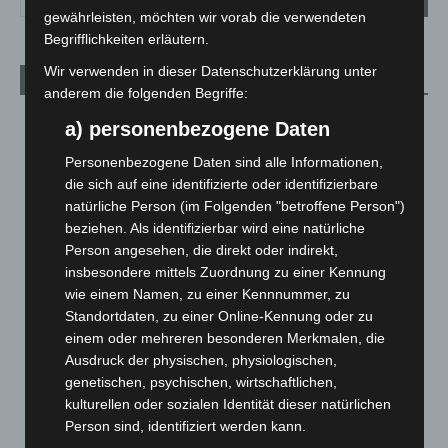
gewährleisten, möchten wir vorab die verwendeten
Begrifflichkeiten erläutern.
Wir verwenden in dieser Datenschutzerklärung unter
Aktuelle Beiträge
anderem die folgenden Begriffe:
Niedersachsen: Feuerwehrkräfte kehren nach
a) personenbezogene Daten
Waldbrandeinsatz aus Spanien zurück
7. August 2026
Personenbezogene Daten sind alle Informationen,
die sich auf eine identifizierte oder identifizierbare
Hannover: Erste Tigermücken-Population in Niedersachsen
natürliche Person (im Folgenden "betroffene Person")
entdeckt
beziehen. Als identifizierbar wird eine natürliche
7. August 2026
Person angesehen, die direkt oder indirekt,
insbesondere mittels Zuordnung zu einer Kennung
Brand im „Haus der Begegnung“ in Neuwarmbüchen schnell
wie einem Namen, zu einer Kennnummer, zu
eingedämmt
Standortdaten, zu einer Online-Kennung oder zu
6. August 2026
einem oder mehreren besonderen Merkmalen, die
Ausdruck der physischen, physiologischen,
Region Hannover: 21 neue Notfallsanitäter starten beim
genetischen, psychischen, wirtschaftlichen,
Roten Kreuz
kulturellen oder sozialen Identität dieser natürlichen
5. August 2026
Person sind, identifiziert werden kann.