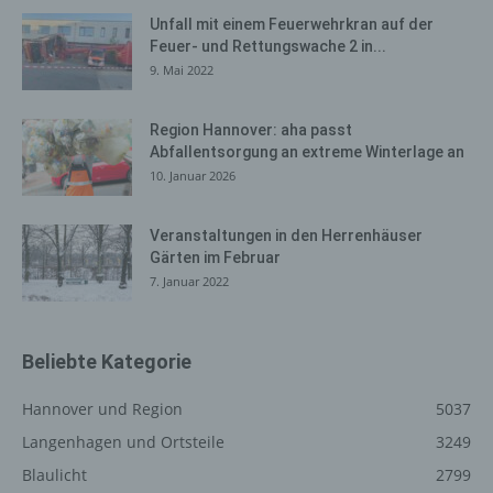
Internetbrowser oder andere Softwareprogramme
Unfall mit einem Feuerwehrkran auf der
gelöscht werden. Dies ist in allen gängigen
Feuer- und Rettungswache 2 in...
Internetbrowsern möglich. Deaktiviert die betroffene
9. Mai 2022
Person die Setzung von Cookies in dem genutzten
Internetbrowser, sind unter Umständen nicht alle
Funktionen unserer Internetseite vollumfänglich nutzbar.
Region Hannover: aha passt
Abfallentsorgung an extreme Winterlage an
10. Januar 2026
Erfassung von allgemeinen Daten
und Informationen
Veranstaltungen in den Herrenhäuser
Die Internetseite erfasst mit jedem Aufruf der
Gärten im Februar
Internetseite durch eine betroffene Person oder ein
7. Januar 2022
automatisiertes System eine Reihe von allgemeinen
Daten und Informationen. Diese allgemeinen Daten und
Informationen werden in den Logfiles des Servers
Beliebte Kategorie
gespeichert. Erfasst werden können die (1) verwendeten
Browsertypen und Versionen, (2) das vom zugreifenden
Hannover und Region
5037
System verwendete Betriebssystem, (3) die
Internetseite, von welcher ein zugreifendes System auf
Langenhagen und Ortsteile
3249
unsere Internetseite gelangt (sogenannte Referrer), (4)
Blaulicht
2799
die Unterwebseiten, welche über ein zugreifendes