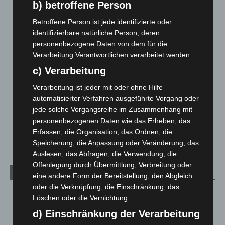
Mann läuft mit Hockeyschläger über A7 – Polizei sucht
b) betroffene Person
Zeugen
Betroffene Person ist jede identifizierte oder
5. August 2026
identifizierbare natürliche Person, deren
personenbezogene Daten von dem für die
Celle: Mensch stirbt bei Bagger-Unfall auf Baustelle
Verarbeitung Verantwortlichen verarbeitet werden.
5. August 2026
c) Verarbeitung
Gasleitung bei McDonald’s-Umbau in Langenhagen
beschädigt
Verarbeitung ist jeder mit oder ohne Hilfe
5. August 2026
automatisierter Verfahren ausgeführte Vorgang oder
jede solche Vorgangsreihe im Zusammenhang mit
Anklage nach Abschaltung von „Archetyp Market“ erhoben
personenbezogenen Daten wie das Erheben, das
Erfassen, die Organisation, das Ordnen, die
3. August 2026
Speicherung, die Anpassung oder Veränderung, das
Auslesen, das Abfragen, die Verwendung, die
Offenlegung durch Übermittlung, Verbreitung oder
Kategorien
eine andere Form der Bereitstellung, den Abgleich
oder die Verknüpfung, die Einschränkung, das
Blaulicht
2.799
Löschen oder die Vernichtung.
Corona-News
712
d) Einschränkung der Verarbeitung
Hannover und Region
5.037