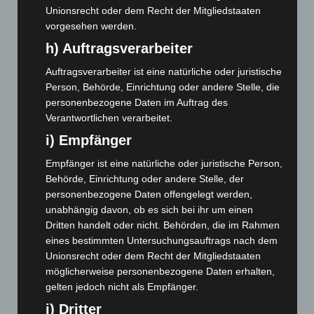
Dezember 2024
(89)
Unionsrecht oder dem Recht der Mitgliedstaaten
vorgesehen werden.
November 2024
(94)
h) Auftragsverarbeiter
Oktober 2024
(93)
September 2024
(112)
Auftragsverarbeiter ist eine natürliche oder juristische
Person, Behörde, Einrichtung oder andere Stelle, die
August 2024
(107)
personenbezogene Daten im Auftrag des
Juli 2024
(89)
Verantwortlichen verarbeitet.
Juni 2024
(107)
i) Empfänger
Mai 2024
(149)
Empfänger ist eine natürliche oder juristische Person,
April 2024
(102)
Behörde, Einrichtung oder andere Stelle, der
personenbezogene Daten offengelegt werden,
März 2024
(103)
unabhängig davon, ob es sich bei ihr um einen
Februar 2024
(103)
Dritten handelt oder nicht. Behörden, die im Rahmen
Januar 2024
(111)
eines bestimmten Untersuchungsauftrags nach dem
Unionsrecht oder dem Recht der Mitgliedstaaten
Dezember 2023
(130)
möglicherweise personenbezogene Daten erhalten,
November 2023
(130)
gelten jedoch nicht als Empfänger.
Oktober 2023
(114)
j) Dritter