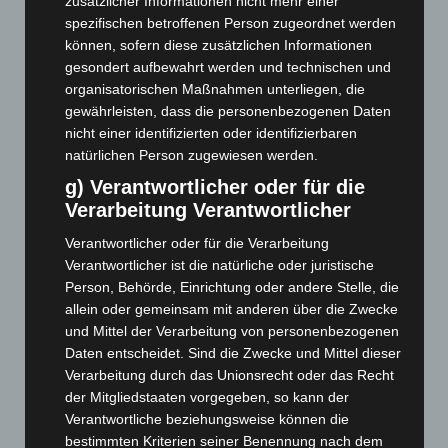
zusätzlicher Informationen nicht mehr einer
März 2026
(115)
spezifischen betroffenen Person zugeordnet werden
Februar 2026
(109)
können, sofern diese zusätzlichen Informationen
Januar 2026
(122)
gesondert aufbewahrt werden und technischen und
organisatorischen Maßnahmen unterliegen, die
Dezember 2025
(103)
gewährleisten, dass die personenbezogenen Daten
November 2025
(114)
nicht einer identifizierten oder identifizierbaren
natürlichen Person zugewiesen werden.
Oktober 2025
(112)
g) Verantwortlicher oder für die
September 2025
(93)
Verarbeitung Verantwortlicher
August 2025
(90)
Verantwortlicher oder für die Verarbeitung
Juli 2025
(90)
Verantwortlicher ist die natürliche oder juristische
Juni 2025
(103)
Person, Behörde, Einrichtung oder andere Stelle, die
Mai 2025
(112)
allein oder gemeinsam mit anderen über die Zwecke
und Mittel der Verarbeitung von personenbezogenen
April 2025
(88)
Daten entscheidet. Sind die Zwecke und Mittel dieser
März 2025
(111)
Verarbeitung durch das Unionsrecht oder das Recht
Februar 2025
(96)
der Mitgliedstaaten vorgegeben, so kann der
Verantwortliche beziehungsweise können die
Januar 2025
(88)
bestimmten Kriterien seiner Benennung nach dem