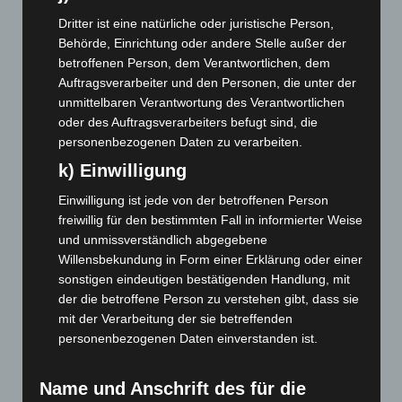
September 2023
(133)
Dritter ist eine natürliche oder juristische Person,
August 2023
(134)
Behörde, Einrichtung oder andere Stelle außer der
Juli 2023
(118)
betroffenen Person, dem Verantwortlichen, dem
Auftragsverarbeiter und den Personen, die unter der
Juni 2023
(142)
unmittelbaren Verantwortung des Verantwortlichen
Mai 2023
(139)
oder des Auftragsverarbeiters befugt sind, die
personenbezogenen Daten zu verarbeiten.
April 2023
(155)
k) Einwilligung
März 2023
(174)
Februar 2023
(154)
Einwilligung ist jede von der betroffenen Person
freiwillig für den bestimmten Fall in informierter Weise
Januar 2023
(140)
und unmissverständlich abgegebene
Dezember 2022
(130)
Willensbekundung in Form einer Erklärung oder einer
November 2022
(167)
sonstigen eindeutigen bestätigenden Handlung, mit
der die betroffene Person zu verstehen gibt, dass sie
Oktober 2022
(166)
mit der Verarbeitung der sie betreffenden
September 2022
(205)
personenbezogenen Daten einverstanden ist.
August 2022
(166)
Juli 2022
(133)
Name und Anschrift des für die