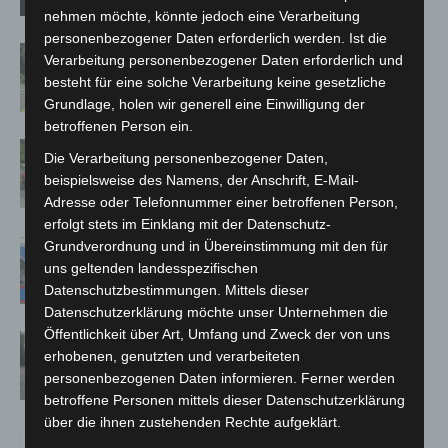
nehmen möchte, könnte jedoch eine Verarbeitung
personenbezogener Daten erforderlich werden. Ist die
Brand im „Haus der Begegnung“ in
Verarbeitung personenbezogener Daten erforderlich und
Neuwarmbüchen schnell eingedämmt
besteht für eine solche Verarbeitung keine gesetzliche
Grundlage, holen wir generell eine Einwilligung der
betroffenen Person ein.
Region Hannover: 21 neue
Die Verarbeitung personenbezogener Daten,
Notfallsanitäter starten beim Roten
beispielsweise des Namens, der Anschrift, E-Mail-
Kreuz
Adresse oder Telefonnummer einer betroffenen Person,
erfolgt stets im Einklang mit der Datenschutz-
Mann läuft mit Hockeyschläger über
Grundverordnung und in Übereinstimmung mit den für
A7 – Polizei sucht Zeugen
uns geltenden landesspezifischen
Datenschutzbestimmungen. Mittels dieser
Datenschutzerklärung möchte unser Unternehmen die
Öffentlichkeit über Art, Umfang und Zweck der von uns
Hannover: Polizei stoppt 166
erhobenen, genutzten und verarbeiteten
Trunkenheitsfahrten bei
personenbezogenen Daten informieren. Ferner werden
Großkontrolle
betroffene Personen mittels dieser Datenschutzerklärung
über die ihnen zustehenden Rechte aufgeklärt.