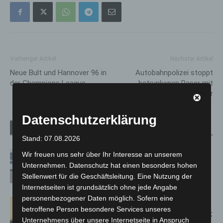
Vorheriger Artikel
Nächster Artikel
Neue Bult und Hannover 96 in
Autobahnpolizei stoppt
der Champions League
betrunkenen Raser mit
Liebeskummer
Datenschutzerklärung
Verwandte Artikel
Mehr vom Autor
Stand: 07.08.2026
Niedersachsen: Feuerwehrkräfte
Wir freuen uns sehr über Ihr Interesse an unserem
kehren nach Waldbrandeinsatz aus
Unternehmen. Datenschutz hat einen besonders hohen
Spanien zurück
Stellenwert für die Geschäftsleitung. Eine Nutzung der
Internetseiten ist grundsätzlich ohne jede Angabe
personenbezogener Daten möglich. Sofern eine
Hannover: Erste Tigermücken-
betroffene Person besondere Services unseres
Population in Niedersachsen entdeckt
Unternehmens über unsere Internetseite in Anspruch