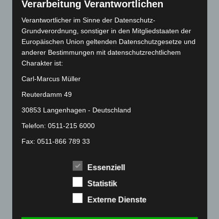
Verarbeitung Verantwortlichen
Juni 2022
(167)
Verantwortlicher im Sinne der Datenschutz-
Mai 2022
(177)
Grundverordnung, sonstiger in den Mitgliedstaaten der
April 2022
(198)
Europäischen Union geltenden Datenschutzgesetze und
März 2022
(221)
anderer Bestimmungen mit datenschutzrechtlichem
Charakter ist:
Februar 2022
(189)
Carl-Marcus Müller
Januar 2022
(190)
Dezember 2021
(204)
Reuterdamm 49
November 2021
(215)
30853 Langenhagen - Deutschland
Oktober 2021
(171)
Telefon: 0511-215 6000
September 2021
(180)
Fax: 0511-866 789 33
August 2021
(154)
E-Mail:
Juli 2021
(213)
Essenziell
Cookies
Juni 2021
(198)
Statistik
Mai 2021
(200)
Die Internetseiten verwenden Cookies. Cookies sind
Externe Dienste
Textdateien, welche über einen Internetbrowser auf
April 2021
(163)