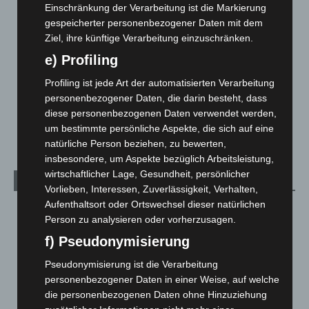
Einschränkung der Verarbeitung ist die Markierung
Langenhagen und Ortsteile
3.250
gespeicherter personenbezogener Daten mit dem
Ziel, ihre künftige Verarbeitung einzuschränken.
Leserbriefe
1
e) Profiling
Menschen
2
Über uns
1
Profiling ist jede Art der automatisierten Verarbeitung
personenbezogener Daten, die darin besteht, dass
Veranstaltungen
1.887
diese personenbezogenen Daten verwendet werden,
Welt
1.270
um bestimmte persönliche Aspekte, die sich auf eine
natürliche Person beziehen, zu bewerten,
insbesondere, um Aspekte bezüglich Arbeitsleistung,
wirtschaftlicher Lage, Gesundheit, persönlicher
Archiv
Vorlieben, Interessen, Zuverlässigkeit, Verhalten,
Aufenthaltsort oder Ortswechsel dieser natürlichen
August 2026
(12)
Person zu analysieren oder vorherzusagen.
Juli 2026
(73)
f) Pseudonymisierung
Juni 2026
(139)
Pseudonymisierung ist die Verarbeitung
Mai 2026
(99)
personenbezogener Daten in einer Weise, auf welche
April 2026
(99)
die personenbezogenen Daten ohne Hinzuziehung