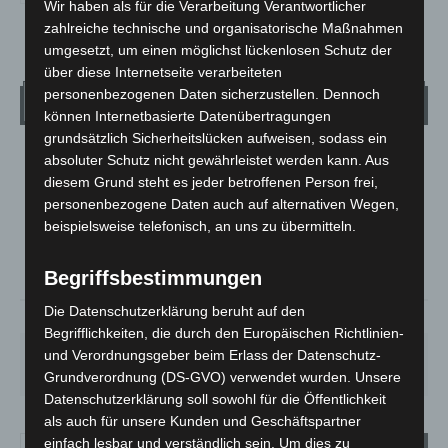
Wir haben als für die Verarbeitung Verantwortlicher
zahlreiche technische und organisatorische Maßnahmen
umgesetzt, um einen möglichst lückenlosen Schutz der
über diese Internetseite verarbeiteten
personenbezogenen Daten sicherzustellen. Dennoch
Wetter
können Internetbasierte Datenübertragungen
grundsätzlich Sicherheitslücken aufweisen, sodass ein
LANGENHAGEN
absoluter Schutz nicht gewährleistet werden kann. Aus
diesem Grund steht es jeder betroffenen Person frei,
Überwiegend Bewölkt
personenbezogene Daten auch auf alternativen Wegen,
°
21.7
°
C
beispielsweise telefonisch, an uns zu übermitteln.
21
°
18.8
Begriffsbestimmungen
Die Datenschutzerklärung beruht auf den
59%
3.9m/s
77%
Begrifflichkeiten, die durch den Europäischen Richtlinien-
FR.
SA.
SO.
MO.
DI.
und Verordnungsgeber beim Erlass der Datenschutz-
21
°
26
°
32
°
31
°
23
°
Grundverordnung (DS-GVO) verwendet wurden. Unsere
Datenschutzerklärung soll sowohl für die Öffentlichkeit
als auch für unsere Kunden und Geschäftspartner
einfach lesbar und verständlich sein. Um dies zu