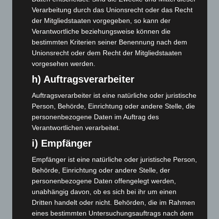
Februar 2026
(109)
Verarbeitung durch das Unionsrecht oder das Recht
Januar 2026
(122)
der Mitgliedstaaten vorgegeben, so kann der
Dezember 2025
(103)
Verantwortliche beziehungsweise können die
bestimmten Kriterien seiner Benennung nach dem
November 2025
(114)
Unionsrecht oder dem Recht der Mitgliedstaaten
Oktober 2025
(112)
vorgesehen werden.
September 2025
(93)
h) Auftragsverarbeiter
August 2025
(90)
Auftragsverarbeiter ist eine natürliche oder juristische
Juli 2025
(90)
Person, Behörde, Einrichtung oder andere Stelle, die
personenbezogene Daten im Auftrag des
Juni 2025
(103)
Verantwortlichen verarbeitet.
Mai 2025
(112)
i) Empfänger
April 2025
(88)
Empfänger ist eine natürliche oder juristische Person,
März 2025
(111)
Behörde, Einrichtung oder andere Stelle, der
Februar 2025
(96)
personenbezogene Daten offengelegt werden,
Januar 2025
(88)
unabhängig davon, ob es sich bei ihr um einen
Dritten handelt oder nicht. Behörden, die im Rahmen
Dezember 2024
(89)
eines bestimmten Untersuchungsauftrags nach dem