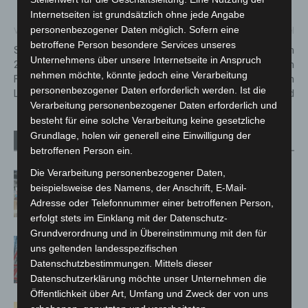
Internetseiten ist grundsätzlich ohne jede Angabe
personenbezogener Daten möglich. Sofern eine
Vorheriger Artikel
Nächster Artikel
betroffene Person besondere Services unseres
Sommerschule Langenhagen
Feuerwehr-Großübung in
Unternehmens über unsere Internetseite in Anspruch
2025 gestartet: Individuelle
Maspe: Ortsfeuerwehren
nehmen möchte, könnte jedoch eine Verarbeitung
Förderung ohne
trainieren realitätsnahen
personenbezogener Daten erforderlich werden. Ist die
Leistungsdruck
Vegetationsbrand
Verarbeitung personenbezogener Daten erforderlich und
besteht für eine solche Verarbeitung keine gesetzliche
Grundlage, holen wir generell eine Einwilligung der
Verwandte Artikel
Mehr vom Autor
betroffenen Person ein.
Die Verarbeitung personenbezogener Daten,
Kunst trifft Weingenuss: Barbara-
beispielsweise des Namens, der Anschrift, E-Mail-
Susann Mehring zeigt ihre Werke im
Adresse oder Telefonnummer einer betroffenen Person,
Jacques’ Wein-Depot Isernhagen
erfolgt stets im Einklang mit der Datenschutz-
Grundverordnung und in Übereinstimmung mit den für
A2: Zweite Turbobaustelle startet
uns geltenden landesspezifischen
zwischen Hannover-West und
Datenschutzbestimmungen. Mittels dieser
Bothfeld
Datenschutzerklärung möchte unser Unternehmen die
Öffentlichkeit über Art, Umfang und Zweck der von uns