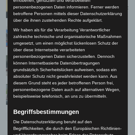
Hannover: Erste Tigermücken-
erhobenen, genutzten und verarbeiteten
Population in Niedersachsen entdeckt
personenbezogenen Daten informieren. Ferner werden
betroffene Personen mittels dieser Datenschutzerklärung
über die ihnen zustehenden Rechte aufgeklärt.
Mann läuft mit Hockeyschläger über
Wir haben als für die Verarbeitung Verantwortlicher
A7 – Polizei sucht Zeugen
zahlreiche technische und organisatorische Maßnahmen
umgesetzt, um einen möglichst lückenlosen Schutz der
über diese Internetseite verarbeiteten
personenbezogenen Daten sicherzustellen. Dennoch
Gasleitung bei McDonald’s-Umbau in
können Internetbasierte Datenübertragungen
Langenhagen beschädigt
grundsätzlich Sicherheitslücken aufweisen, sodass ein
absoluter Schutz nicht gewährleistet werden kann. Aus
diesem Grund steht es jeder betroffenen Person frei,
Langenhagen: Autofahrer mit 3,17
personenbezogene Daten auch auf alternativen Wegen,
Promille aus dem Verkehr gezogen
beispielsweise telefonisch, an uns zu übermitteln.
Begriffsbestimmungen
Die Datenschutzerklärung beruht auf den
Begrifflichkeiten, die durch den Europäischen Richtlinien-