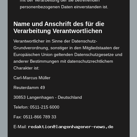
mit der Verarbeitung der sie betreffenden
August 2023
(134)
personenbezogenen Daten einverstanden ist.
Juli 2023
(118)
Juni 2023
(142)
Name und Anschrift des für die
Mai 2023
(139)
Verarbeitung Verantwortlichen
April 2023
(155)
Verantwortlicher im Sinne der Datenschutz-
März 2023
(174)
Grundverordnung, sonstiger in den Mitgliedstaaten der
Europäischen Union geltenden Datenschutzgesetze und
Februar 2023
(154)
anderer Bestimmungen mit datenschutzrechtlichem
Januar 2023
(140)
Charakter ist:
Dezember 2022
(130)
Carl-Marcus Müller
November 2022
(167)
Reuterdamm 49
Oktober 2022
(166)
30853 Langenhagen - Deutschland
September 2022
(205)
Telefon: 0511-215 6000
August 2022
(166)
Fax: 0511-866 789 33
Juli 2022
(133)
E-Mail:
Juni 2022
(167)