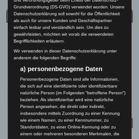
und Verordnungsgeber beim Erlass der Datenschutz-
Grundverordnung (DS-GVO) verwendet wurden. Unsere
Datenschutzerklärung soll sowohl für die Öffentlichkeit
Wetter
als auch für unsere Kunden und Geschäftspartner
einfach lesbar und verständlich sein. Um dies zu
LANGENHAGEN
gewährleisten, möchten wir vorab die verwendeten
Begrifflichkeiten erläutern.
Klarer Himmel
°
Wir verwenden in dieser Datenschutzerklärung unter
25.5
°
C
25.1
anderem die folgenden Begriffe:
°
24.4
a) personenbezogene Daten
Personenbezogene Daten sind alle Informationen,
34%
2.6m/s
6%
die sich auf eine identifizierte oder identifizierbare
natürliche Person (im Folgenden "betroffene Person")
SA.
SO.
MO.
DI.
MI.
26
°
34
°
26
°
23
°
26
°
beziehen. Als identifizierbar wird eine natürliche
Person angesehen, die direkt oder indirekt,
insbesondere mittels Zuordnung zu einer Kennung
wie einem Namen, zu einer Kennnummer, zu
Standortdaten, zu einer Online-Kennung oder zu
einem oder mehreren besonderen Merkmalen, die