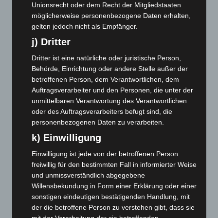
November 2024
(94)
Unionsrecht oder dem Recht der Mitgliedstaaten
Oktober 2024
(93)
möglicherweise personenbezogene Daten erhalten,
gelten jedoch nicht als Empfänger.
September 2024
(112)
j) Dritter
August 2024
(107)
Dritter ist eine natürliche oder juristische Person,
Juli 2024
(89)
Behörde, Einrichtung oder andere Stelle außer der
Juni 2024
(107)
betroffenen Person, dem Verantwortlichen, dem
Mai 2024
(149)
Auftragsverarbeiter und den Personen, die unter der
unmittelbaren Verantwortung des Verantwortlichen
April 2024
(102)
oder des Auftragsverarbeiters befugt sind, die
März 2024
(103)
personenbezogenen Daten zu verarbeiten.
Februar 2024
(103)
k) Einwilligung
Januar 2024
(111)
Einwilligung ist jede von der betroffenen Person
Dezember 2023
(130)
freiwillig für den bestimmten Fall in informierter Weise
und unmissverständlich abgegebene
November 2023
(130)
Willensbekundung in Form einer Erklärung oder einer
Oktober 2023
(114)
sonstigen eindeutigen bestätigenden Handlung, mit
September 2023
(133)
der die betroffene Person zu verstehen gibt, dass sie