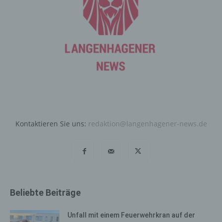
entsprechenden Einstellung des genutzten
Internetbrowsers verhindern und damit der Setzung von
Cookies dauerhaft widersprechen. Ferner können
bereits gesetzte Cookies jederzeit über einen
Internetbrowser oder andere Softwareprogramme
gelöscht werden. Dies ist in allen gängigen
Internetbrowsern möglich. Deaktiviert die betroffene
Person die Setzung von Cookies in dem genutzten
Internetbrowser, sind unter Umständen nicht alle
Funktionen unserer Internetseite vollumfänglich nutzbar.
Kontaktieren Sie uns:
redaktion@langenhagener-news.de
Erfassung von allgemeinen Daten
und Informationen
Die Internetseite erfasst mit jedem Aufruf der
Internetseite durch eine betroffene Person oder ein
automatisiertes System eine Reihe von allgemeinen
Daten und Informationen. Diese allgemeinen Daten und
Beliebte Beiträge
Informationen werden in den Logfiles des Servers
gespeichert. Erfasst werden können die (1) verwendeten
Unfall mit einem Feuerwehrkran auf der
Browsertypen und Versionen, (2) das vom zugreifenden