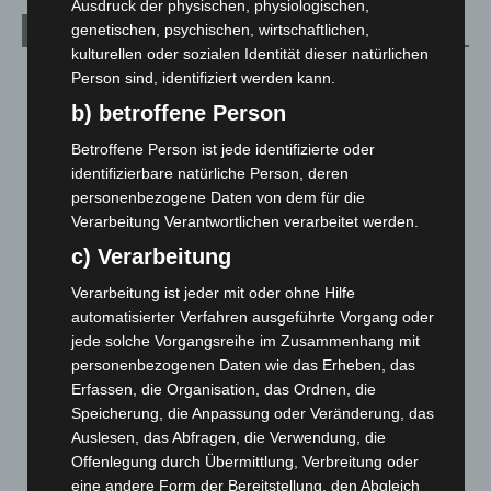
Ausdruck der physischen, physiologischen,
genetischen, psychischen, wirtschaftlichen,
Aktuelle Beiträge
kulturellen oder sozialen Identität dieser natürlichen
Kunst trifft Weingenuss: Barbara-Susann Mehring zeigt ihre
Person sind, identifiziert werden kann.
Werke im Jacques’ Wein-Depot Isernhagen
b) betroffene Person
8. August 2026
Betroffene Person ist jede identifizierte oder
A2: Zweite Turbobaustelle startet zwischen Hannover-West
identifizierbare natürliche Person, deren
und Bothfeld
personenbezogene Daten von dem für die
8. August 2026
Verarbeitung Verantwortlichen verarbeitet werden.
c) Verarbeitung
Niedersachsen: Feuerwehrkräfte kehren nach
Waldbrandeinsatz aus Spanien zurück
Verarbeitung ist jeder mit oder ohne Hilfe
7. August 2026
automatisierter Verfahren ausgeführte Vorgang oder
jede solche Vorgangsreihe im Zusammenhang mit
Hannover: Erste Tigermücken-Population in Niedersachsen
personenbezogenen Daten wie das Erheben, das
entdeckt
Erfassen, die Organisation, das Ordnen, die
7. August 2026
Speicherung, die Anpassung oder Veränderung, das
Brand im „Haus der Begegnung“ in Neuwarmbüchen schnell
Auslesen, das Abfragen, die Verwendung, die
eingedämmt
Offenlegung durch Übermittlung, Verbreitung oder
6. August 2026
eine andere Form der Bereitstellung, den Abgleich