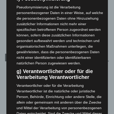
Leserbriefe
1
Pseudonymisierung ist die Verarbeitung
personenbezogener Daten in einer Weise, auf welche
Menschen
2
die personenbezogenen Daten ohne Hinzuziehung
Über uns
1
zusätzlicher Informationen nicht mehr einer
Veranstaltungen
1.888
spezifischen betroffenen Person zugeordnet werden
können, sofern diese zusätzlichen Informationen
Welt
1.271
gesondert aufbewahrt werden und technischen und
organisatorischen Maßnahmen unterliegen, die
gewährleisten, dass die personenbezogenen Daten
nicht einer identifizierten oder identifizierbaren
Archiv
natürlichen Person zugewiesen werden.
August 2026
(14)
g) Verantwortlicher oder für die
Juli 2026
(73)
Verarbeitung Verantwortlicher
Juni 2026
(139)
Verantwortlicher oder für die Verarbeitung
Mai 2026
(99)
Verantwortlicher ist die natürliche oder juristische
Person, Behörde, Einrichtung oder andere Stelle, die
April 2026
(99)
allein oder gemeinsam mit anderen über die Zwecke
März 2026
(115)
und Mittel der Verarbeitung von personenbezogenen
Daten entscheidet. Sind die Zwecke und Mittel dieser