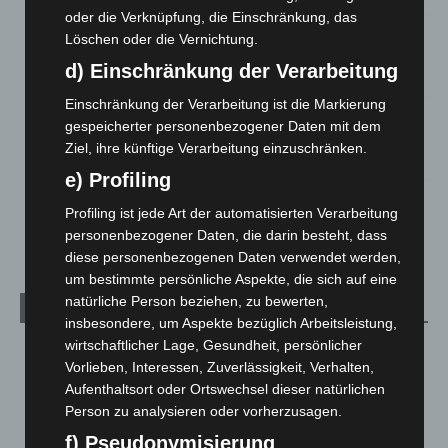
oder die Verknüpfung, die Einschränkung, das
Region Hannover: 21 neue Notfallsanitäter starten beim
Löschen oder die Vernichtung.
Roten Kreuz
d) Einschränkung der Verarbeitung
5. August 2026
Einschränkung der Verarbeitung ist die Markierung
Mann läuft mit Hockeyschläger über A7 – Polizei sucht
gespeicherter personenbezogener Daten mit dem
Zeugen
Ziel, ihre künftige Verarbeitung einzuschränken.
5. August 2026
e) Profiling
Celle: Mensch stirbt bei Bagger-Unfall auf Baustelle
Profiling ist jede Art der automatisierten Verarbeitung
5. August 2026
personenbezogener Daten, die darin besteht, dass
diese personenbezogenen Daten verwendet werden,
um bestimmte persönliche Aspekte, die sich auf eine
natürliche Person beziehen, zu bewerten,
Kategorien
insbesondere, um Aspekte bezüglich Arbeitsleistung,
wirtschaftlicher Lage, Gesundheit, persönlicher
Blaulicht
2.799
Vorlieben, Interessen, Zuverlässigkeit, Verhalten,
Corona-News
712
Aufenthaltsort oder Ortswechsel dieser natürlichen
Hannover und Region
5.039
Person zu analysieren oder vorherzusagen.
Langenhagen und Ortsteile
3.252
f) Pseudonymisierung