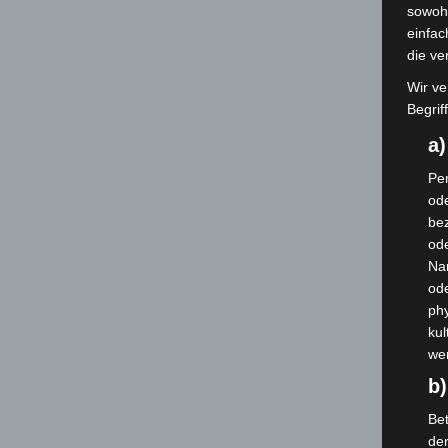
sowohl
einfac
die ve
Wir ve
Begrif
a
Per
ode
bez
ode
Na
od
phy
kul
we
b)
Bet
de