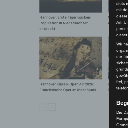
stets 
mit de
dieser
Hannover: Erste Tigermücken-
Mann läuft 
Art, U
Population in Niedersachsen
A7 – Polize
person
entdeckt
dieser
Wir ha
organ
der üb
sicher
grunds
gewähr
frei, 
Hannover Klassik Open Air 2026:
Langenhagen
telefo
Französische Oper im Maschpark
Promille au
Beg
Die Da
Europä
Grund