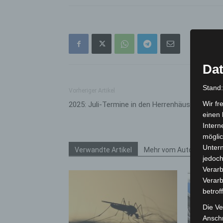
Dat
Stand
Vorheriger Artikel
Wir fr
2025: Juli-Termine in den Herrenhäuser Gärten
einen 
Intern
möglic
Unter
Verwandte Artikel
Mehr vom Autor
jedoch
Verarb
Verarb
betrof
Die Ve
Anschr