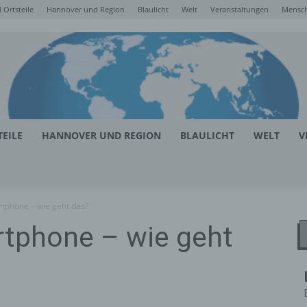
Ortsteile
Hannover und Region
Blaulicht
Welt
Veranstaltungen
Mensc
EILE
HANNOVER UND REGION
BLAULICHT
WELT
V
tphone – wie geht das?
rtphone – wie geht