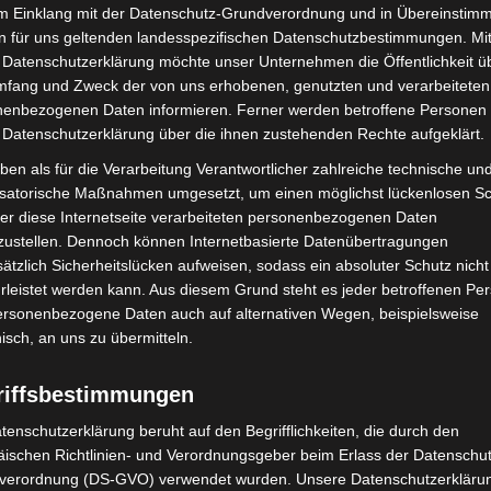
im Einklang mit der Datenschutz-Grundverordnung und in Übereinstim
n für uns geltenden landesspezifischen Datenschutzbestimmungen. Mit
 Datenschutzerklärung möchte unser Unternehmen die Öffentlichkeit ü
mit Hockeyschläger über
Gasleitung bei McDonald’s-Umbau in
mfang und Zweck der von uns erhobenen, genutzten und verarbeiteten
i sucht Zeugen
Langenhagen beschädigt
enbezogenen Daten informieren. Ferner werden betroffene Personen 
 Datenschutzerklärung über die ihnen zustehenden Rechte aufgeklärt.
ben als für die Verarbeitung Verantwortlicher zahlreiche technische un
isatorische Maßnahmen umgesetzt, um einen möglichst lückenlosen S
er diese Internetseite verarbeiteten personenbezogenen Daten
zustellen. Dennoch können Internetbasierte Datenübertragungen
ätzlich Sicherheitslücken aufweisen, sodass ein absoluter Schutz nicht
leistet werden kann. Aus diesem Grund steht es jeder betroffenen Pe
personenbezogene Daten auch auf alternativen Wegen, beispielsweise
: Autofahrer mit 3,17
Blaulichtmeile Langenhagen 2026:
nisch, an uns zu übermitteln.
s dem Verkehr gezogen
Polizei, Feuerwehr und Rettung
hautnah erleben
riffsbestimmungen
tenschutzerklärung beruht auf den Begrifflichkeiten, die durch den
ischen Richtlinien- und Verordnungsgeber beim Erlass der Datenschut
verordnung (DS-GVO) verwendet wurden. Unsere Datenschutzerklärun