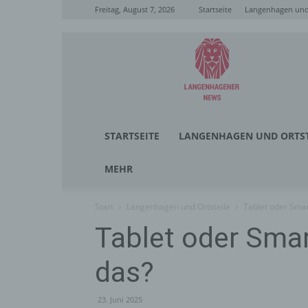
Freitag, August 7, 2026
Startseite
Langenhagen und 
Langenhagener
News
STARTSEITE
LANGENHAGEN UND ORTST
MEHR
Start
Langenhagen und Ortsteile
Tablet oder Smar
Tablet oder Sma
das?
23. Juni 2025