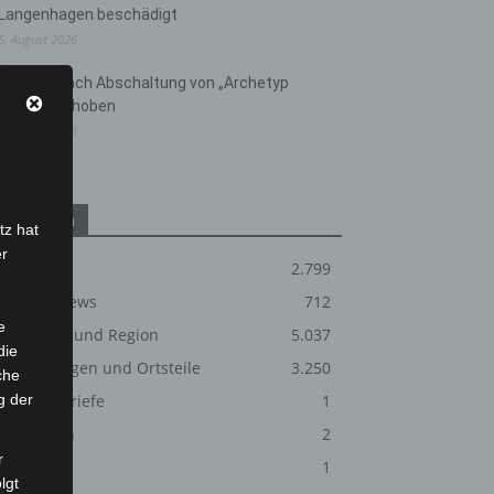
Langenhagen beschädigt
5. August 2026
Anklage nach Abschaltung von „Archetyp
Market“ erhoben
3. August 2026
Kategorien
tz hat
er
Blaulicht
2.799
Corona-News
712
e
Hannover und Region
5.037
die
Langenhagen und Ortsteile
3.250
che
g der
Leserbriefe
1
Menschen
2
r
Über uns
1
lgt