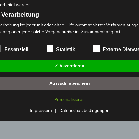
arbeitet werden.
 Verarbeitung
arbeitung ist jeder mit oder ohne Hilfe automatisierter Verfahren ausge
rgang oder jede solche Vorgangsreihe im Zusammenhang mit
rsonenbezogenen Daten wie das Erheben, das Erfassen, die Organisat
s Ordnen, die Speicherung, die Anpassung oder Veränderung, das Aus
Essenziell
Statistik
Externe Dienst
 Abfragen, die Verwendung, die Offenlegung durch Übermittlung, Verb
r eine andere Form der Bereitstellung, den Abgleich oder die Verknüp
✓ Akzeptieren
 Einschränkung, das Löschen oder die Vernichtung.
) Einschränkung der Verarbeitung
Auswahl speichern
schränkung der Verarbeitung ist die Markierung gespeicherter
sonenbezogener Daten mit dem Ziel, ihre künftige Verarbeitung
Personalisieren
nzuschränken.
 Profiling
Impressum
|
Datenschutzbedingungen
filing ist jede Art der automatisierten Verarbeitung personenbezogener
ten, die darin besteht, dass diese personenbezogenen Daten verwend
den, um bestimmte persönliche Aspekte, die sich auf eine natürliche 