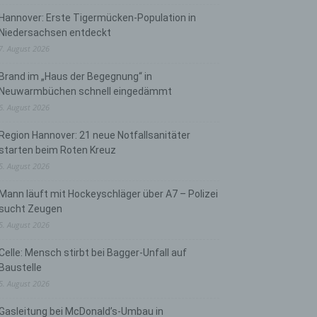
Hannover: Erste Tigermücken-Population in
Niedersachsen entdeckt
7. August 2026
Brand im „Haus der Begegnung“ in
Neuwarmbüchen schnell eingedämmt
6. August 2026
Region Hannover: 21 neue Notfallsanitäter
starten beim Roten Kreuz
5. August 2026
Mann läuft mit Hockeyschläger über A7 – Polizei
sucht Zeugen
5. August 2026
Celle: Mensch stirbt bei Bagger-Unfall auf
Baustelle
5. August 2026
Gasleitung bei McDonald’s-Umbau in