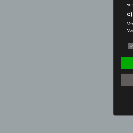
ver
c)
Ver
Vo
pe
da
das
ode
die
d
Ein
per
ei
e)
Pro
Da
wer