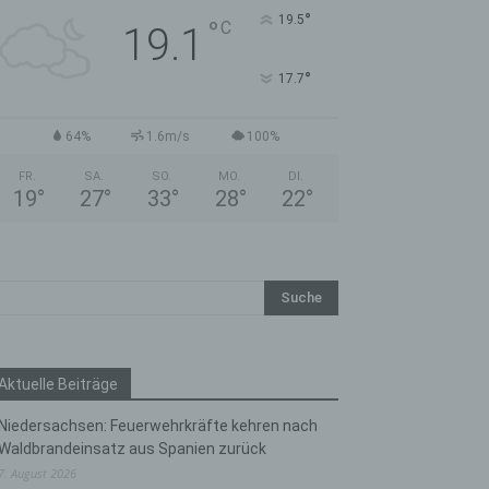
°
19.5
°
C
19.1
°
17.7
64%
1.6m/s
100%
FR.
SA.
SO.
MO.
DI.
19
°
27
°
33
°
28
°
22
°
Aktuelle Beiträge
Niedersachsen: Feuerwehrkräfte kehren nach
Waldbrandeinsatz aus Spanien zurück
7. August 2026