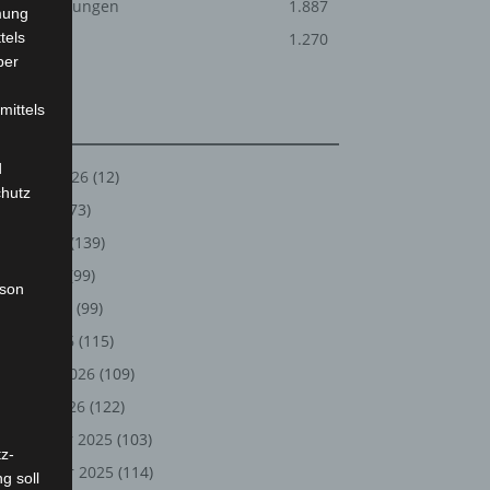
Veranstaltungen
1.887
mung
tels
Welt
1.270
ber
mittels
Archiv
d
August 2026
(12)
chutz
Juli 2026
(73)
Juni 2026
(139)
Mai 2026
(99)
rson
April 2026
(99)
März 2026
(115)
Februar 2026
(109)
Januar 2026
(122)
Dezember 2025
(103)
z-
November 2025
(114)
g soll