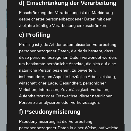
d) Einschränkung der Verarbeitung
Anklage nach Abschaltung von
Einschränkung der Verarbeitung ist die Markierung
„Archetyp Market“ erhoben
gespeicherter personenbezogener Daten mit dem
Ziel, ihre künftige Verarbeitung einzuschränken.
e) Profiling
Hannover: Polizei stoppt 166
Profiling ist jede Art der automatisierten Verarbeitung
Trunkenheitsfahrten bei
personenbezogener Daten, die darin besteht, dass
Großkontrolle
diese personenbezogenen Daten verwendet werden,
um bestimmte persönliche Aspekte, die sich auf eine
Hannover Klassik Open Air 2026:
natürliche Person beziehen, zu bewerten,
Französische Oper im Maschpark
insbesondere, um Aspekte bezüglich Arbeitsleistung,
wirtschaftlicher Lage, Gesundheit, persönlicher
Vorlieben, Interessen, Zuverlässigkeit, Verhalten,
Aufenthaltsort oder Ortswechsel dieser natürlichen
Person zu analysieren oder vorherzusagen.
f) Pseudonymisierung
Pseudonymisierung ist die Verarbeitung
personenbezogener Daten in einer Weise, auf welche
Wetter