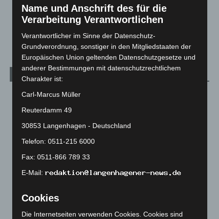
Über uns
1
Name und Anschrift des für die
Verarbeitung Verantwortlichen
Veranstaltungen
1.887
Welt
1.269
Verantwortlicher im Sinne der Datenschutz-
Grundverordnung, sonstiger in den Mitgliedstaaten der
Europäischen Union geltenden Datenschutzgesetze und
anderer Bestimmungen mit datenschutzrechtlichem
Archiv
Charakter ist:
Carl-Marcus Müller
August 2026
(10)
Juli 2026
(73)
Reuterdamm 49
Juni 2026
(139)
30853 Langenhagen - Deutschland
Mai 2026
(99)
Telefon: 0511-215 6000
April 2026
(99)
Fax: 0511-866 789 33
März 2026
(115)
E-Mail:
Februar 2026
(109)
Cookies
Januar 2026
(122)
Dezember 2025
(103)
Die Internetseiten verwenden Cookies. Cookies sind