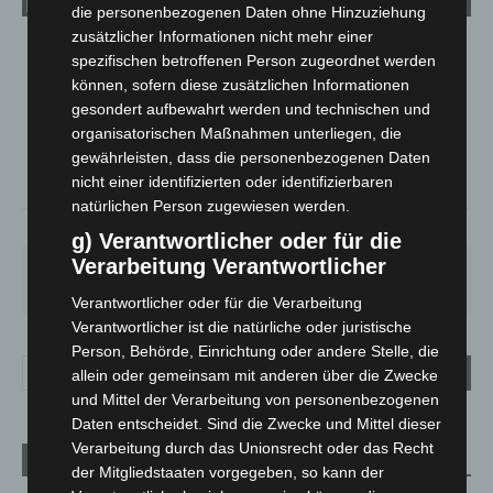
die personenbezogenen Daten ohne Hinzuziehung
zusätzlicher Informationen nicht mehr einer
LANGENHAGEN
spezifischen betroffenen Person zugeordnet werden
können, sofern diese zusätzlichen Informationen
Mäßig Bewölkt
gesondert aufbewahrt werden und technischen und
°
16.8
°
C
16.4
organisatorischen Maßnahmen unterliegen, die
gewährleisten, dass die personenbezogenen Daten
°
14.9
nicht einer identifizierten oder identifizierbaren
natürlichen Person zugewiesen werden.
78%
3m/s
26%
g) Verantwortlicher oder für die
Verarbeitung Verantwortlicher
FR.
SA.
SO.
MO.
DI.
21
°
26
°
32
°
30
°
24
°
Verantwortlicher oder für die Verarbeitung
Verantwortlicher ist die natürliche oder juristische
Person, Behörde, Einrichtung oder andere Stelle, die
allein oder gemeinsam mit anderen über die Zwecke
und Mittel der Verarbeitung von personenbezogenen
Daten entscheidet. Sind die Zwecke und Mittel dieser
Verarbeitung durch das Unionsrecht oder das Recht
Aktuelle Beiträge
der Mitgliedstaaten vorgegeben, so kann der