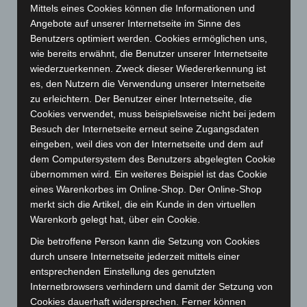
Mittels eines Cookies können die Informationen und
August 2024
(107)
Angebote auf unserer Internetseite im Sinne des
Juli 2024
(89)
Benutzers optimiert werden. Cookies ermöglichen uns,
wie bereits erwähnt, die Benutzer unserer Internetseite
Juni 2024
(107)
wiederzuerkennen. Zweck dieser Wiedererkennung ist
Mai 2024
(149)
es, den Nutzern die Verwendung unserer Internetseite
April 2024
(102)
zu erleichtern. Der Benutzer einer Internetseite, die
Cookies verwendet, muss beispielsweise nicht bei jedem
März 2024
(103)
Besuch der Internetseite erneut seine Zugangsdaten
Februar 2024
(103)
eingeben, weil dies von der Internetseite und dem auf
Januar 2024
(111)
dem Computersystem des Benutzers abgelegten Cookie
übernommen wird. Ein weiteres Beispiel ist das Cookie
Dezember 2023
(130)
eines Warenkorbes im Online-Shop. Der Online-Shop
November 2023
(130)
merkt sich die Artikel, die ein Kunde in den virtuellen
Oktober 2023
(114)
Warenkorb gelegt hat, über ein Cookie.
September 2023
(133)
Die betroffene Person kann die Setzung von Cookies
durch unsere Internetseite jederzeit mittels einer
August 2023
(134)
entsprechenden Einstellung des genutzten
Juli 2023
(118)
Internetbrowsers verhindern und damit der Setzung von
Juni 2023
(142)
Cookies dauerhaft widersprechen. Ferner können