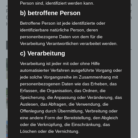
Person sind, identifiziert werden kann.
„DU. ICH. DEMOKRATIE.“:
Mehrere Tausend Menschen
Pilotprojekt zur
demonstrieren in Hannover
b) betroffene Person
Demokratieförderung an
friedlich
Betroffene Person ist jede identifizierte oder
Hannovers Schulen gestartet
identifizierbare natürliche Person, deren
personenbezogene Daten von dem für die
Verarbeitung Verantwortlichen verarbeitet werden.
Verwandte Artikel
Mehr vom Autor
c) Verarbeitung
Brand im „Haus der Begegnung“ in
Verarbeitung ist jeder mit oder ohne Hilfe
Neuwarmbüchen schnell eingedämmt
automatisierter Verfahren ausgeführte Vorgang oder
jede solche Vorgangsreihe im Zusammenhang mit
personenbezogenen Daten wie das Erheben, das
Erfassen, die Organisation, das Ordnen, die
Region Hannover: 21 neue
Speicherung, die Anpassung oder Veränderung, das
Notfallsanitäter starten beim Roten
Auslesen, das Abfragen, die Verwendung, die
Kreuz
Offenlegung durch Übermittlung, Verbreitung oder
eine andere Form der Bereitstellung, den Abgleich
Mann läuft mit Hockeyschläger über
oder die Verknüpfung, die Einschränkung, das
A7 – Polizei sucht Zeugen
Löschen oder die Vernichtung.