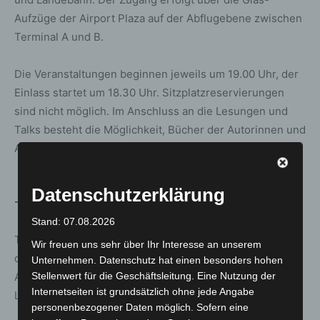
Aufzüge der Airport Plaza auf der Abflugebene zwischen
Terminal A und B.
Die Veranstaltungen beginnen jeweils um 19.00 Uhr, der
Einlass startet um 18.30 Uhr. Sitzplatzreservierungen
sind nicht möglich. Im Anschluss an die Lesungen und
Talks besteht die Möglichkeit, Bücher der Autorinnen und
Autoren signieren zu lassen.
Datenschutzerklärung
Tickets, Anreise und Parken
Stand: 07.08.2026
Tickets sind ab sofort online über eventim.de sowie in
Wir freuen uns sehr über Ihr Interesse an unserem
den Vorverkaufsstellen der HAZ & NP im Theater am
Unternehmen. Datenschutz hat einen besonders hohen
Stellenwert für die Geschäftsleitung. Eine Nutzung der
Aegi, im Musik Kiosk am Kröpcke und in der Langen
Internetseiten ist grundsätzlich ohne jede Angabe
Laube 10 erhältlich.
personenbezogener Daten möglich. Sofern eine