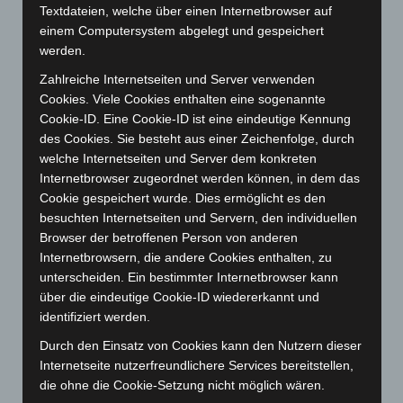
Textdateien, welche über einen Internetbrowser auf
November 2025
(114)
einem Computersystem abgelegt und gespeichert
Oktober 2025
(112)
werden.
September 2025
(93)
Zahlreiche Internetseiten und Server verwenden
August 2025
(90)
Cookies. Viele Cookies enthalten eine sogenannte
Cookie-ID. Eine Cookie-ID ist eine eindeutige Kennung
Juli 2025
(90)
des Cookies. Sie besteht aus einer Zeichenfolge, durch
Juni 2025
(103)
welche Internetseiten und Server dem konkreten
Mai 2025
(112)
Internetbrowser zugeordnet werden können, in dem das
Cookie gespeichert wurde. Dies ermöglicht es den
April 2025
(88)
besuchten Internetseiten und Servern, den individuellen
März 2025
(111)
Browser der betroffenen Person von anderen
Internetbrowsern, die andere Cookies enthalten, zu
Februar 2025
(96)
unterscheiden. Ein bestimmter Internetbrowser kann
Januar 2025
(88)
über die eindeutige Cookie-ID wiedererkannt und
Dezember 2024
(89)
identifiziert werden.
November 2024
(94)
Durch den Einsatz von Cookies kann den Nutzern dieser
Internetseite nutzerfreundlichere Services bereitstellen,
Oktober 2024
(93)
die ohne die Cookie-Setzung nicht möglich wären.
September 2024
(112)