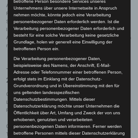
betroffene Person besondere Services unseres
Als Parkmöglichkeit wird das Parkhaus 1 (P1) empfohlen.
Unternehmens über unsere Internetseite in Anspruch
Für Gäste der Reihe „Erleben & Erlesen“ gilt ein
nehmen möchte, könnte jedoch eine Verarbeitung
Sondertarif von vier Stunden Parken für vier Euro.
personenbezogener Daten erforderlich werden. Ist die
Verarbeitung personenbezogener Daten erforderlich und
Informationen dazu gibt es beim Veranstaltungseinlass.
besteht für eine solche Verarbeitung keine gesetzliche
Alternativ ist die Anreise mit öffentlichen Verkehrsmitteln
Grundlage, holen wir generell eine Einwilligung der
möglich.
betroffenen Person ein.
Die Verarbeitung personenbezogener Daten,
beispielsweise des Namens, der Anschrift, E-Mail-
Termine der Reihe „Erleben & Erlesen“
Adresse oder Telefonnummer einer betroffenen Person,
erfolgt stets im Einklang mit der Datenschutz-
2026 im Überblick
Grundverordnung und in Übereinstimmung mit den für
uns geltenden landesspezifischen
09.02.2026
Datenschutzbestimmungen. Mittels dieser
Lesung mit Katy Karrenbauer – „Das Leben ist kein
Datenschutzerklärung möchte unser Unternehmen die
Fischfurz“
Öffentlichkeit über Art, Umfang und Zweck der von uns
erhobenen, genutzten und verarbeiteten
02.03.2026
personenbezogenen Daten informieren. Ferner werden
betroffene Personen mittels dieser Datenschutzerklärung
Talkabend mit Thomas Ian Nicholas – 25 Jahre „American