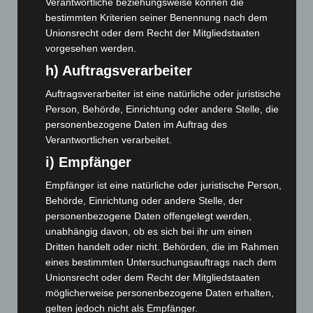
Verantwortliche beziehungsweise können die
Brand im „Haus der Begegnung“ in Neuwarmbüchen schnell
bestimmten Kriterien seiner Benennung nach dem
eingedämmt
Unionsrecht oder dem Recht der Mitgliedstaaten
6. August 2026
vorgesehen werden.
Region Hannover: 21 neue Notfallsanitäter starten beim
h) Auftragsverarbeiter
Roten Kreuz
Auftragsverarbeiter ist eine natürliche oder juristische
5. August 2026
Person, Behörde, Einrichtung oder andere Stelle, die
Mann läuft mit Hockeyschläger über A7 – Polizei sucht
personenbezogene Daten im Auftrag des
Zeugen
Verantwortlichen verarbeitet.
5. August 2026
i) Empfänger
Celle: Mensch stirbt bei Bagger-Unfall auf Baustelle
Empfänger ist eine natürliche oder juristische Person,
5. August 2026
Behörde, Einrichtung oder andere Stelle, der
personenbezogene Daten offengelegt werden,
Gasleitung bei McDonald’s-Umbau in Langenhagen
unabhängig davon, ob es sich bei ihr um einen
beschädigt
Dritten handelt oder nicht. Behörden, die im Rahmen
5. August 2026
eines bestimmten Untersuchungsauftrags nach dem
Unionsrecht oder dem Recht der Mitgliedstaaten
Anklage nach Abschaltung von „Archetyp Market“ erhoben
möglicherweise personenbezogene Daten erhalten,
3. August 2026
gelten jedoch nicht als Empfänger.