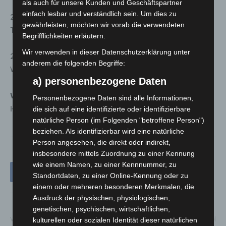
als auch für unsere Kunden und Geschäftspartner
einfach lesbar und verständlich sein. Um dies zu
23.11.2026
gewährleisten, möchten wir vorab die verwendeten
Talkabend mit Dieter Hallervorden
Begrifflichkeiten erläutern.
Wir verwenden in dieser Datenschutzerklärung unter
21.12.2026
anderem die folgenden Begriffe:
Weihnachtliche Lesung mit Sky du Mont
a) personenbezogene Daten
Weitere Informationen gibt es auf der
Website des
Personenbezogene Daten sind alle Informationen,
Hannover Airport
.
die sich auf eine identifizierte oder identifizierbare
natürliche Person (im Folgenden "betroffene Person")
beziehen. Als identifizierbar wird eine natürliche
Person angesehen, die direkt oder indirekt,
insbesondere mittels Zuordnung zu einer Kennung
wie einem Namen, zu einer Kennnummer, zu
Standortdaten, zu einer Online-Kennung oder zu
einem oder mehreren besonderen Merkmalen, die
Ausdruck der physischen, physiologischen,
genetischen, psychischen, wirtschaftlichen,
kulturellen oder sozialen Identität dieser natürlichen
Vorheriger Artikel
Nächster Artikel