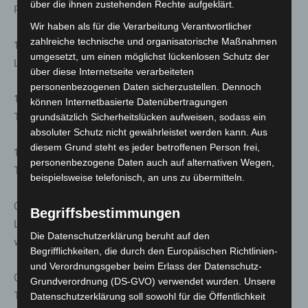
über die ihnen zustehenden Rechte aufgeklärt.
Pie“
Wir haben als für die Verarbeitung Verantwortlicher
zahlreiche technische und organisatorische Maßnahmen
13.04.2026
umgesetzt, um einen möglichst lückenlosen Schutz der
Lesung mit Tom Wlaschiha – „Der talentierte Mr. Ripley“
über diese Internetseite verarbeiteten
personenbezogenen Daten sicherzustellen. Dennoch
11.05.2026
können Internetbasierte Datenübertragungen
Talkabend mit Tina Ruland – 35 Jahre „Manta Manta“
grundsätzlich Sicherheitslücken aufweisen, sodass ein
absoluter Schutz nicht gewährleistet werden kann. Aus
diesem Grund steht es jeder betroffenen Person frei,
15.06.2026
personenbezogene Daten auch auf alternativen Wegen,
Talkabend mit Hans-Werner Meyer – „Letzte Spur Berlin“
beispielsweise telefonisch, an uns zu übermitteln.
07.09.2026
Begriffsbestimmungen
Lesung mit Reiner Schöne – „Werd ich noch jung sein,
Die Datenschutzerklärung beruht auf den
wenn ich älter bin“
Begrifflichkeiten, die durch den Europäischen Richtlinien-
und Verordnungsgeber beim Erlass der Datenschutz-
05.10.2026
Grundverordnung (DS-GVO) verwendet wurden. Unsere
Talkabend mit Radost Bokel – 40 Jahre „Momo“
Datenschutzerklärung soll sowohl für die Öffentlichkeit