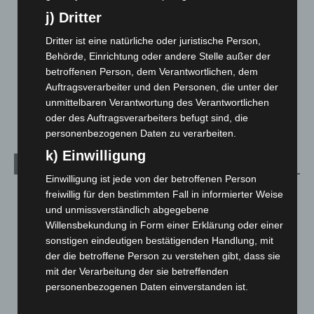
j) Dritter
Hannover: Polizei stoppt 166 Trunkenheitsfahrten bei
Großkontrolle
Dritter ist eine natürliche oder juristische Person,
2. August 2026
Behörde, Einrichtung oder andere Stelle außer der
betroffenen Person, dem Verantwortlichen, dem
Hannover Klassik Open Air 2026: Französische Oper im
Auftragsverarbeiter und den Personen, die unter der
Maschpark
unmittelbaren Verantwortung des Verantwortlichen
2. August 2026
oder des Auftragsverarbeiters befugt sind, die
personenbezogenen Daten zu verarbeiten.
k) Einwilligung
Kategorien
Einwilligung ist jede von der betroffenen Person
Blaulicht
2.798
freiwillig für den bestimmten Fall in informierter Weise
und unmissverständlich abgegebene
Corona-News
712
Willensbekundung in Form einer Erklärung oder einer
Hannover und Region
5.035
sonstigen eindeutigen bestätigenden Handlung, mit
der die betroffene Person zu verstehen gibt, dass sie
Langenhagen und Ortsteile
3.249
mit der Verarbeitung der sie betreffenden
Leserbriefe
1
personenbezogenen Daten einverstanden ist.
Menschen
2