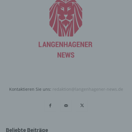
der betroffenen Person übermittelten
personenbezogenen Daten automatisch gespeichert.
Solche auf freiwilliger Basis von einer betroffenen Person
an den für die Verarbeitung Verantwortlichen
übermittelten personenbezogenen Daten werden für
Zwecke der Bearbeitung oder der Kontaktaufnahme zur
betroffenen Person gespeichert. Es erfolgt keine
Weitergabe dieser personenbezogenen Daten an Dritte.
Kommentarfunktion im Blog auf der
Internetseite
Wir bieten den Nutzern auf einem Blog, der sich auf der
Internetseite des für die Verarbeitung Verantwortlichen
Kontaktieren Sie uns:
redaktion@langenhagener-news.de
befindet, die Möglichkeit, individuelle Kommentare zu
einzelnen Blog-Beiträgen zu hinterlassen. Ein Blog ist ein
auf einer Internetseite geführtes, in der Regel öffentlich
einsehbares Portal, in welchem eine oder mehrere
Personen, die Blogger oder Web-Blogger genannt
werden, Artikel posten oder Gedanken in sogenannten
Beliebte Beiträge
Blogposts niederschreiben können. Die Blogposts