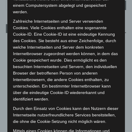
einem Computersystem abgelegt und gespeichert
werden.
Zahlreiche Internetseiten und Server verwenden
Cookies. Viele Cookies enthalten eine sogenannte
Aktuelle Beiträge
Cookie-ID. Eine Cookie-ID ist eine eindeutige Kennung
Niedersachsen: Feuerwehrkräfte kehren nach
des Cookies. Sie besteht aus einer Zeichenfolge, durch
Waldbrandeinsatz aus Spanien zurück
welche Internetseiten und Server dem konkreten
7. August 2026
Internetbrowser zugeordnet werden können, in dem das
Cookie gespeichert wurde. Dies ermöglicht es den
Hannover: Erste Tigermücken-Population in Niedersachsen
besuchten Internetseiten und Servern, den individuellen
entdeckt
Browser der betroffenen Person von anderen
7. August 2026
Internetbrowsern, die andere Cookies enthalten, zu
unterscheiden. Ein bestimmter Internetbrowser kann
Brand im „Haus der Begegnung“ in Neuwarmbüchen schnell
über die eindeutige Cookie-ID wiedererkannt und
eingedämmt
identifiziert werden.
6. August 2026
Durch den Einsatz von Cookies kann den Nutzern dieser
Region Hannover: 21 neue Notfallsanitäter starten beim
Internetseite nutzerfreundlichere Services bereitstellen,
Roten Kreuz
die ohne die Cookie-Setzung nicht möglich wären.
5. August 2026
Mittels eines Cookies können die Informationen und