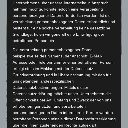
Unternehmens über unsere Internetseite in Anspruch
nehmen möchte, könnte jedoch eine Verarbeitung
personenbezogener Daten erforderlich werden. Ist die
Verarbeitung personenbezogener Daten erforderlich und
besteht für eine solche Verarbeitung keine gesetzliche
Grundlage, holen wir generell eine Einwilligung der
betroffenen Person ein.
Die Verarbeitung personenbezogener Daten,
beispielsweise des Namens, der Anschrift, E-Mail-
alle müssen so schnell wie möglich in sicherheit gebracht werden. wer noch
Adresse oder Telefonnummer einer betroffenen Person,
auf eigenen beinen stehen kann, wird von den einsatzkräften gestützt nach
erfolgt stets im Einklang mit der Datenschutz-
draußen gebracht. – foto: juh / sven grabe
Grundverordnung und in Übereinstimmung mit den für
uns geltenden landesspezifischen
Selbst für erfahrene Retter ist das unter Umständen gar
Datenschutzbestimmungen. Mittels dieser
nicht so einfach, wie das steigende Interesse an diesem
Datenschutzerklärung möchte unser Unternehmen die
Format bei den Berufsgruppen zeigt, die oft als erstes zu
Öffentlichkeit über Art, Umfang und Zweck der von uns
Einsatzorten gerufen werden. Die Kosten für die
erhobenen, genutzten und verarbeiteten
eintägige Fortbildung in Höhe von 359,00 Euro zahlen
personenbezogenen Daten informieren. Ferner werden
die Teilnehmer aus eigener Tasche.
betroffene Personen mittels dieser Datenschutzerklärung
über die ihnen zustehenden Rechte aufgeklärt.