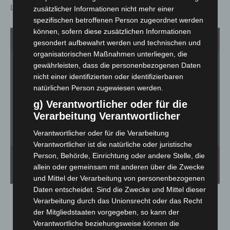
Lippoldsberg statt.
zusätzlicher Informationen nicht mehr einer
spezifischen betroffenen Person zugeordnet werden
können, sofern diese zusätzlichen Informationen
1
von 2
gesondert aufbewahrt werden und technischen und
organisatorischen Maßnahmen unterliegen, die
gewährleisten, dass die personenbezogenen Daten
nicht einer identifizierten oder identifizierbaren
natürlichen Person zugewiesen werden.
g) Verantwortlicher oder für die
Verarbeitung Verantwortlicher
Verantwortlicher oder für die Verarbeitung
Verantwortlicher ist die natürliche oder juristische
Wesertal, Tactical Emergency Casualty Care, kurz Tecc heisst die Übung in einem
Person, Behörde, Einrichtung oder andere Stelle, die
alten Krankenhaus, bei der verschiedene Extrem-Situationen durchgespielt und
geübt werden können. Mit dabei: Nico Bruse 26 und Lara Jagodzinski 22.
Ein
allein oder gemeinsam mit anderen über die Zwecke
Johanniter aus Hannover - Demo MARCH-Ablauf: TECC-Organisator Øyrvind Krause-
rou
Halvorsen (kniend Mitte) erklärt mit einem Kollegen an RUD-Darstellerin Magda das
in 
und Mittel der Verarbeitung von personenbezogenen
Vorgehen bei Schwerverletzten mit massiven Blutungen. - Foto: JUH / Tobias Wölki
sin
Daten entscheidet. Sind die Zwecke und Mittel dieser
Verarbeitung durch das Unionsrecht oder das Recht
der Mitgliedstaaten vorgegeben, so kann der
Verantwortliche beziehungsweise können die