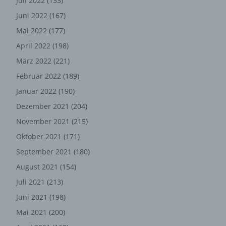
Juli 2022
(133)
Verantwortlichen erforderlich. Eine Weitergabe dieser
Daten an Dritte erfolgt grundsätzlich nicht, sofern keine
Juni 2022
(167)
gesetzliche Pflicht zur Weitergabe besteht oder die
Mai 2022
(177)
Weitergabe der Strafverfolgung dient.
April 2022
(198)
Die Registrierung der betroffenen Person unter
März 2022
(221)
freiwilliger Angabe personenbezogener Daten dient dem
für die Verarbeitung Verantwortlichen dazu, der
Februar 2022
(189)
betroffenen Person Inhalte oder Leistungen anzubieten,
Januar 2022
(190)
die aufgrund der Natur der Sache nur registrierten
Dezember 2021
(204)
Benutzern angeboten werden können. Registrierten
Personen steht die Möglichkeit frei, die bei der
November 2021
(215)
Registrierung angegebenen personenbezogenen Daten
Oktober 2021
(171)
jederzeit abzuändern oder vollständig aus dem
September 2021
(180)
Datenbestand des für die Verarbeitung Verantwortlichen
löschen zu lassen.
August 2021
(154)
Der für die Verarbeitung Verantwortliche erteilt jeder
Juli 2021
(213)
betroffenen Person jederzeit auf Anfrage Auskunft
Juni 2021
(198)
darüber, welche personenbezogenen Daten über die
Mai 2021
(200)
betroffene Person gespeichert sind. Ferner berichtigt
oder löscht der für die Verarbeitung Verantwortliche