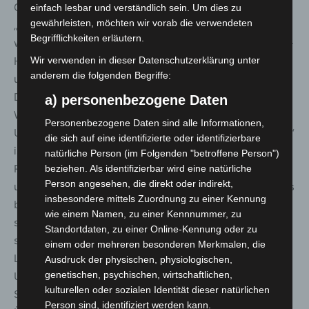
Genau das macht diese Fortbildung so besonders.
einfach lesbar und verständlich sein. Um dies zu
gewährleisten, möchten wir vorab die verwendeten
„Jeder, der einen rettungsdienstlichen Beruf ausübt,
Begrifflichkeiten erläutern.
weiß, dass es Extremsituationen geben kann“, so Krause-
Wir verwenden in dieser Datenschutzerklärung unter
Halvorsen. Doch selten können Belastungssituationen
anderem die folgenden Begriffe:
unter möglichst realen Bedingungen erprobt werden.
Darum dient die Schulung nicht nur der theoretischen
a) personenbezogene Daten
Wissensvermittlung, sondern auch der praktischen
Personenbezogene Daten sind alle Informationen,
Umsetzung unter Stressbedingungen. „Train as you fight“
die sich auf eine identifizierte oder identifizierbare
ist ein wesentliches Element des Programms.
natürliche Person (im Folgenden "betroffene Person")
Realistische Unfalldarsteller (RUD) spielen
beziehen. Als identifizierbar wird eine natürliche
Person angesehen, die direkt oder indirekt,
unterschiedlichste Verletzungsszenarien – mit allem, was
insbesondere mittels Zuordnung zu einer Kennung
beispielsweise eine Wiederbelebungspuppe nicht kann:
wie einem Namen, zu einer Kennnummer, zu
schreien, kreischen, stöhnen, sich wehren, Panik
Standortdaten, zu einer Online-Kennung oder zu
simulieren, besinnungslos werden. Die 28 RUD in
einem oder mehreren besonderen Merkmalen, die
Lippoldsberg, alles ehrenamtliche Helfer der Johanniter-
Ausdruck der physischen, physiologischen,
genetischen, psychischen, wirtschaftlichen,
Unfall-Hilfe unterschiedlichen Alters, Geschlechts und
kulturellen oder sozialen Identität dieser natürlichen
Statur, füllten ihre zugewiesenen Rollen an den
Person sind, identifiziert werden kann.