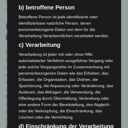
Übungsstationen dann auch sehr wirklichkeitsgetreu aus
b) betroffene Person
und forderten ihre Retter damit enorm.
Betroffene Person ist jede identifizierte oder
identifizierbare natürliche Person, deren
Ein zertifizierter Kurs auf
personenbezogene Daten von dem für die
internationalem Niveau
Verarbeitung Verantwortlichen verarbeitet werden.
c) Verarbeitung
Die Lehrinhalte des international anerkannten TECC-
Verarbeitung ist jeder mit oder ohne Hilfe
Kurses umfassen unter anderem Evakuierungstechniken
automatisierter Verfahren ausgeführte Vorgang oder
und das MARCH-Konzept, ein Versorgungsalgorithmus
jede solche Vorgangsreihe im Zusammenhang mit
personenbezogenen Daten wie das Erheben, das
von Verletzten, der in der Taktischen Medizin
Erfassen, die Organisation, das Ordnen, die
angewendet wird. Darüber hinaus gehören das Anlegen
Speicherung, die Anpassung oder Veränderung, das
von Tourniquets, einem Abbindesystem bei
Auslesen, das Abfragen, die Verwendung, die
Extremitätenblutungen und Wound-Packing
Offenlegung durch Übermittlung, Verbreitung oder
(Wundtamponade) bei schweren Blutungen dazu. Die
eine andere Form der Bereitstellung, den Abgleich
oder die Verknüpfung, die Einschränkung, das
Rettungskräfte üben zudem die Atemwegssicherung
Löschen oder die Vernichtung.
mittels verschiedener Techniken, die Behandlung von
d) Einschränkung der Verarbeitung
Brustwunden, das Erkennen von Schockzeichen, die