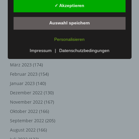
betroffenen Person eingegebenen personenbezogenen
✓ Akzeptieren
Daten werden ausschließlich für die interne Verwendung
September 2023
(133)
bei dem für die Verarbeitung Verantwortlichen und für
August 2023
(134)
eigene Zwecke erhoben und gespeichert. Der für die
Auswahl speichern
Juli 2023
(118)
Verarbeitung Verantwortliche kann die Weitergabe an
einen oder mehrere Auftragsverarbeiter, beispielsweise
Juni 2023
(142)
Personalisieren
einen Paketdienstleister, veranlassen, der die
Mai 2023
(139)
personenbezogenen Daten ebenfalls ausschließlich für
Impressum
|
Datenschutzbedingungen
April 2023
(155)
eine interne Verwendung, die dem für die Verarbeitung
Verantwortlichen zuzurechnen ist, nutzt.
März 2023
(174)
Durch eine Registrierung auf der Internetseite des für die
Februar 2023
(154)
Verarbeitung Verantwortlichen wird ferner die vom
Januar 2023
(140)
Internet-Service-Provider (ISP) der betroffenen Person
Dezember 2022
(130)
vergebene IP-Adresse, das Datum sowie die Uhrzeit der
Registrierung gespeichert. Die Speicherung dieser Daten
November 2022
(167)
erfolgt vor dem Hintergrund, dass nur so der Missbrauch
Oktober 2022
(166)
unserer Dienste verhindert werden kann, und diese
Daten im Bedarfsfall ermöglichen, begangene Straftaten
September 2022
(205)
aufzuklären. Insofern ist die Speicherung dieser Daten
August 2022
(166)
zur Absicherung des für die Verarbeitung