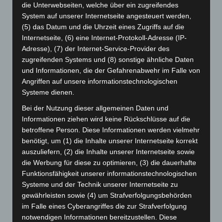
die Unterwebseiten, welche über ein zugreifendes
März 2026
(115)
System auf unserer Internetseite angesteuert werden,
Februar 2026
(109)
(5) das Datum und die Uhrzeit eines Zugriffs auf die
Internetseite, (6) eine Internet-Protokoll-Adresse (IP-
Januar 2026
(122)
Adresse), (7) der Internet-Service-Provider des
Dezember 2025
(103)
zugreifenden Systems und (8) sonstige ähnliche Daten
und Informationen, die der Gefahrenabwehr im Falle von
November 2025
(114)
Angriffen auf unsere informationstechnologischen
Oktober 2025
(112)
Systeme dienen.
September 2025
(93)
Bei der Nutzung dieser allgemeinen Daten und
August 2025
(90)
Informationen ziehen wird keine Rückschlüsse auf die
betroffene Person. Diese Informationen werden vielmehr
Juli 2025
(90)
benötigt, um (1) die Inhalte unserer Internetseite korrekt
Juni 2025
(103)
auszuliefern, (2) die Inhalte unserer Internetseite sowie
Mai 2025
(112)
die Werbung für diese zu optimieren, (3) die dauerhafte
Funktionsfähigkeit unserer informationstechnologischen
April 2025
(88)
Systeme und der Technik unserer Internetseite zu
März 2025
(111)
gewährleisten sowie (4) um Strafverfolgungsbehörden
Februar 2025
(96)
im Falle eines Cyberangriffes die zur Strafverfolgung
notwendigen Informationen bereitzustellen. Diese
Januar 2025
(88)