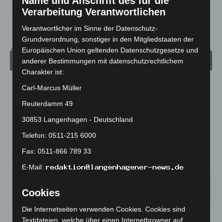
Name und Anschrift des für die
Verarbeitung Verantwortlichen
Verantwortlicher im Sinne der Datenschutz-
Grundverordnung, sonstiger in den Mitgliedstaaten der
Europäischen Union geltenden Datenschutzgesetze und
Wetter
anderer Bestimmungen mit datenschutzrechtlichem
Charakter ist:
Carl-Marcus Müller
LANGENHAGEN
Überwiegend Bewölkt
Reuterdamm 49
°
15.5
°
30853 Langenhagen - Deutschland
C
13.9
Telefon: 0511-215 6000
°
13.3
Fax: 0511-866 789 33
90%
1m/s
84%
E-Mail:
SA.
SO.
MO.
DI.
MI.
Cookies
27
°
34
°
27
°
23
°
20
°
Die Internetseiten verwenden Cookies. Cookies sind
Textdateien, welche über einen Internetbrowser auf