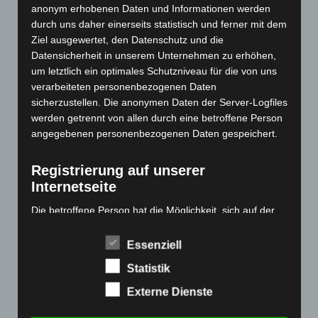
anonym erhobenen Daten und Informationen werden
Dezember 2024
(89)
durch uns daher einerseits statistisch und ferner mit dem
November 2024
(94)
Ziel ausgewertet, den Datenschutz und die
Datensicherheit in unserem Unternehmen zu erhöhen,
Oktober 2024
(93)
um letztlich ein optimales Schutzniveau für die von uns
September 2024
(112)
verarbeiteten personenbezogenen Daten
sicherzustellen. Die anonymen Daten der Server-Logfiles
August 2024
(107)
werden getrennt von allen durch eine betroffene Person
Juli 2024
(89)
angegebenen personenbezogenen Daten gespeichert.
Juni 2024
(107)
Mai 2024
(149)
Registrierung auf unserer
Internetseite
April 2024
(102)
März 2024
(103)
Die betroffene Person hat die Möglichkeit, sich auf der
Internetseite des für die Verarbeitung Verantwortlichen
Februar 2024
(103)
unter Angabe von personenbezogenen Daten zu
Essenziell
Januar 2024
(111)
registrieren. Welche personenbezogenen Daten dabei
Statistik
an den für die Verarbeitung Verantwortlichen übermittelt
Dezember 2023
(130)
werden, ergibt sich aus der jeweiligen Eingabemaske,
Externe Dienste
November 2023
(130)
die für die Registrierung verwendet wird. Die von der
Oktober 2023
(114)