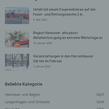
können in der Regel von Dritten kommentiert werden.
Unfall mit einem Feuerwehrkran auf der
Hinterlässt eine betroffene Person einen Kommentar in
Feuer- und Rettungswache 2 in...
dem auf dieser Internetseite veröffentlichten Blog,
9. Mai 2022
werden neben den von der betroffenen Person
hinterlassenen Kommentaren auch Angaben zum
Region Hannover: aha passt
Zeitpunkt der Kommentareingabe sowie zu dem von der
Abfallentsorgung an extreme Winterlage an
betroffenen Person gewählten Nutzernamen
10. Januar 2026
(Pseudonym) gespeichert und veröffentlicht. Ferner wird
die vom Internet-Service-Provider (ISP) der betroffenen
Person vergebene IP-Adresse mitprotokolliert. Diese
Veranstaltungen in den Herrenhäuser
Speicherung der IP-Adresse erfolgt aus
Gärten im Februar
Sicherheitsgründen und für den Fall, dass die betroffene
7. Januar 2022
Person durch einen abgegebenen Kommentar die
Rechte Dritter verletzt oder rechtswidrige Inhalte postet.
Die Speicherung dieser personenbezogenen Daten
Beliebte Kategorie
erfolgt daher im eigenen Interesse des für die
Verarbeitung Verantwortlichen, damit sich dieser im Falle
Hannover und Region
5037
einer Rechtsverletzung gegebenenfalls exkulpieren
Langenhagen und Ortsteile
3249
könnte. Es erfolgt keine Weitergabe dieser erhobenen
personenbezogenen Daten an Dritte, sofern eine solche