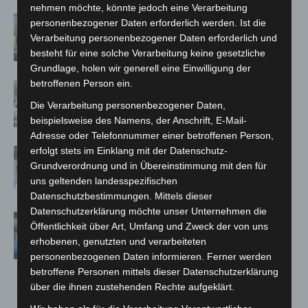
nehmen möchte, könnte jedoch eine Verarbeitung
Langenhagen: Autofahrer mit 3,17
personenbezogener Daten erforderlich werden. Ist die
Promille aus dem Verkehr gezogen
Verarbeitung personenbezogener Daten erforderlich und
besteht für eine solche Verarbeitung keine gesetzliche
Grundlage, holen wir generell eine Einwilligung der
betroffenen Person ein.
Blaulichtmeile Langenhagen 2026:
Polizei, Feuerwehr und Rettung
Die Verarbeitung personenbezogener Daten,
hautnah erleben
beispielsweise des Namens, der Anschrift, E-Mail-
Adresse oder Telefonnummer einer betroffenen Person,
erfolgt stets im Einklang mit der Datenschutz-
Polizei Langenhagen testet Aufnahme
Grundverordnung und in Übereinstimmung mit den für
von Anzeigen per Videochat
uns geltenden landesspezifischen
Datenschutzbestimmungen. Mittels dieser
Datenschutzerklärung möchte unser Unternehmen die
Vermisste Seniorin aus Godshorn tot
Öffentlichkeit über Art, Umfang und Zweck der von uns
aufgefunden
erhobenen, genutzten und verarbeiteten
personenbezogenen Daten informieren. Ferner werden
betroffene Personen mittels dieser Datenschutzerklärung
über die ihnen zustehenden Rechte aufgeklärt.