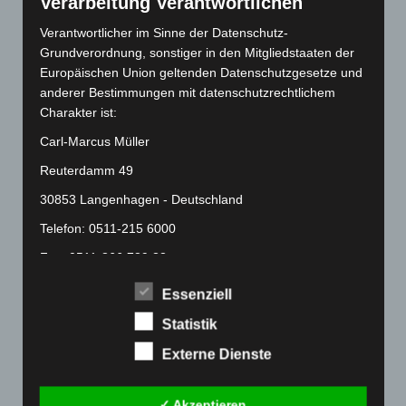
Verarbeitung Verantwortlichen
Mai 2022
(177)
Verantwortlicher im Sinne der Datenschutz-
April 2022
(198)
Grundverordnung, sonstiger in den Mitgliedstaaten der
März 2022
(221)
Europäischen Union geltenden Datenschutzgesetze und
anderer Bestimmungen mit datenschutzrechtlichem
Februar 2022
(189)
Charakter ist:
Januar 2022
(190)
Carl-Marcus Müller
Dezember 2021
(204)
Reuterdamm 49
November 2021
(215)
30853 Langenhagen - Deutschland
Oktober 2021
(171)
Telefon: 0511-215 6000
September 2021
(180)
Fax: 0511-866 789 33
August 2021
(154)
E-Mail:
Juli 2021
(213)
Essenziell
Juni 2021
(198)
Statistik
Cookies
Mai 2021
(200)
Externe Dienste
Die Internetseiten verwenden Cookies. Cookies sind
April 2021
(163)
Textdateien, welche über einen Internetbrowser auf
März 2021
(228)
einem Computersystem abgelegt und gespeichert
✓ Akzeptieren