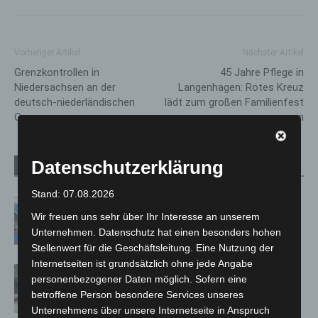
Vorheriger Artikel
Nächster Artikel
Grenzkontrollen in
45 Jahre Pflege in
Niedersachsen an der
Langenhagen: Rotes Kreuz
deutsch-niederländischen
lädt zum großen Familienfest
Grenze
ein
Datenschutzerklärung
Verwandte Artikel
Mehr vom Autor
Stand: 07.08.2026
Mann läuft mit Hockeyschläger über
Wir freuen uns sehr über Ihr Interesse an unserem
A7 – Polizei sucht Zeugen
Unternehmen. Datenschutz hat einen besonders hohen
Stellenwert für die Geschäftsleitung. Eine Nutzung der
Internetseiten ist grundsätzlich ohne jede Angabe
Gasleitung bei McDonald’s-Umbau in
personenbezogener Daten möglich. Sofern eine
Langenhagen beschädigt
betroffene Person besondere Services unseres
Unternehmens über unsere Internetseite in Anspruch