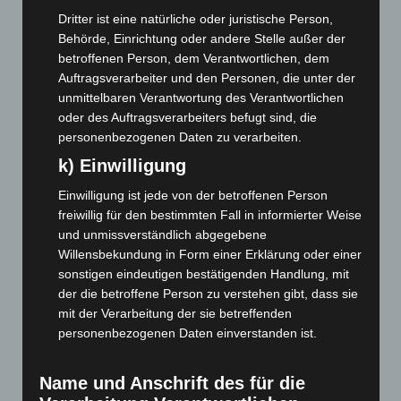
August 2023
(134)
Dritter ist eine natürliche oder juristische Person,
Behörde, Einrichtung oder andere Stelle außer der
Juli 2023
(118)
betroffenen Person, dem Verantwortlichen, dem
Juni 2023
(142)
Auftragsverarbeiter und den Personen, die unter der
Mai 2023
(139)
unmittelbaren Verantwortung des Verantwortlichen
oder des Auftragsverarbeiters befugt sind, die
April 2023
(155)
personenbezogenen Daten zu verarbeiten.
März 2023
(174)
k) Einwilligung
Februar 2023
(154)
Einwilligung ist jede von der betroffenen Person
Januar 2023
(140)
freiwillig für den bestimmten Fall in informierter Weise
Dezember 2022
(130)
und unmissverständlich abgegebene
Willensbekundung in Form einer Erklärung oder einer
November 2022
(167)
sonstigen eindeutigen bestätigenden Handlung, mit
Oktober 2022
(166)
der die betroffene Person zu verstehen gibt, dass sie
September 2022
(205)
mit der Verarbeitung der sie betreffenden
personenbezogenen Daten einverstanden ist.
August 2022
(166)
Juli 2022
(133)
Name und Anschrift des für die
Juni 2022
(167)