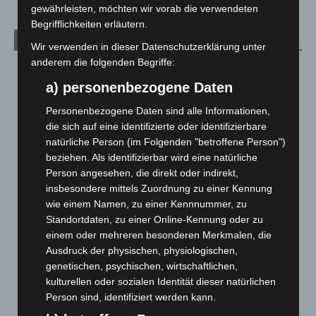
gewährleisten, möchten wir vorab die verwendeten
Begrifflichkeiten erläutern.
Aktuelle Beiträge
Wir verwenden in dieser Datenschutzerklärung unter
anderem die folgenden Begriffe:
Brand im „Haus der Begegnung“ in Neuwarmbüchen schnell
eingedämmt
a) personenbezogene Daten
6. August 2026
Personenbezogene Daten sind alle Informationen,
Region Hannover: 21 neue Notfallsanitäter starten beim
die sich auf eine identifizierte oder identifizierbare
Roten Kreuz
natürliche Person (im Folgenden "betroffene Person")
5. August 2026
beziehen. Als identifizierbar wird eine natürliche
Person angesehen, die direkt oder indirekt,
Mann läuft mit Hockeyschläger über A7 – Polizei sucht
insbesondere mittels Zuordnung zu einer Kennung
Zeugen
wie einem Namen, zu einer Kennnummer, zu
5. August 2026
Standortdaten, zu einer Online-Kennung oder zu
einem oder mehreren besonderen Merkmalen, die
Celle: Mensch stirbt bei Bagger-Unfall auf Baustelle
Ausdruck der physischen, physiologischen,
5. August 2026
genetischen, psychischen, wirtschaftlichen,
kulturellen oder sozialen Identität dieser natürlichen
Gasleitung bei McDonald’s-Umbau in Langenhagen
Person sind, identifiziert werden kann.
beschädigt