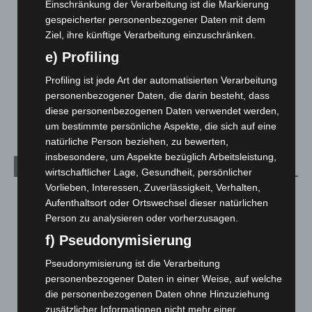
Langenhagen und Ortsteile
3.249
Einschränkung der Verarbeitung ist die Markierung
gespeicherter personenbezogener Daten mit dem
Leserbriefe
1
Ziel, ihre künftige Verarbeitung einzuschränken.
Menschen
2
e) Profiling
Über uns
1
Profiling ist jede Art der automatisierten Verarbeitung
Veranstaltungen
1.887
personenbezogener Daten, die darin besteht, dass
Welt
1.269
diese personenbezogenen Daten verwendet werden,
um bestimmte persönliche Aspekte, die sich auf eine
natürliche Person beziehen, zu bewerten,
insbesondere, um Aspekte bezüglich Arbeitsleistung,
Archiv
wirtschaftlicher Lage, Gesundheit, persönlicher
Vorlieben, Interessen, Zuverlässigkeit, Verhalten,
August 2026
(10)
Aufenthaltsort oder Ortswechsel dieser natürlichen
Juli 2026
(73)
Person zu analysieren oder vorherzusagen.
Juni 2026
(139)
f) Pseudonymisierung
Mai 2026
(99)
Pseudonymisierung ist die Verarbeitung
personenbezogener Daten in einer Weise, auf welche
April 2026
(99)
die personenbezogenen Daten ohne Hinzuziehung
März 2026
(115)
zusätzlicher Informationen nicht mehr einer