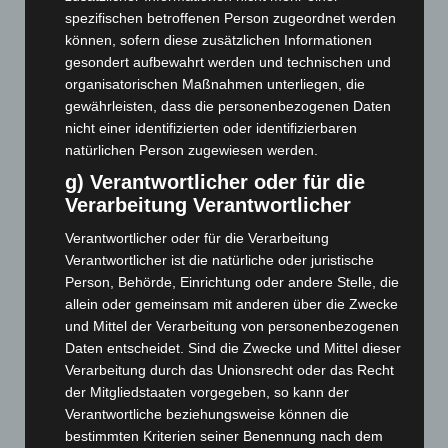
Februar 2026
(109)
spezifischen betroffenen Person zugeordnet werden
können, sofern diese zusätzlichen Informationen
Januar 2026
(122)
gesondert aufbewahrt werden und technischen und
Dezember 2025
(103)
organisatorischen Maßnahmen unterliegen, die
November 2025
(114)
gewährleisten, dass die personenbezogenen Daten
nicht einer identifizierten oder identifizierbaren
Oktober 2025
(112)
natürlichen Person zugewiesen werden.
September 2025
(93)
g) Verantwortlicher oder für die
August 2025
(90)
Verarbeitung Verantwortlicher
Juli 2025
(90)
Verantwortlicher oder für die Verarbeitung
Juni 2025
(103)
Verantwortlicher ist die natürliche oder juristische
Person, Behörde, Einrichtung oder andere Stelle, die
Mai 2025
(112)
allein oder gemeinsam mit anderen über die Zwecke
April 2025
(88)
und Mittel der Verarbeitung von personenbezogenen
März 2025
(111)
Daten entscheidet. Sind die Zwecke und Mittel dieser
Verarbeitung durch das Unionsrecht oder das Recht
Februar 2025
(96)
der Mitgliedstaaten vorgegeben, so kann der
Januar 2025
(88)
Verantwortliche beziehungsweise können die
Dezember 2024
(89)
bestimmten Kriterien seiner Benennung nach dem