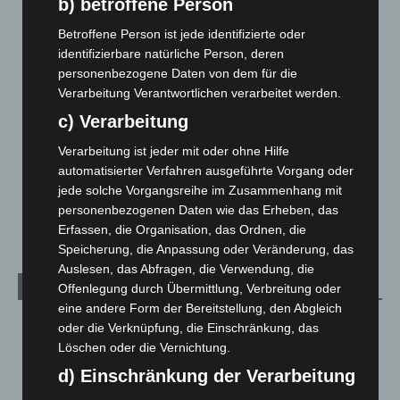
b) betroffene Person
5. August 2026
Betroffene Person ist jede identifizierte oder
Anklage nach Abschaltung von „Archetyp Market“ erhoben
identifizierbare natürliche Person, deren
3. August 2026
personenbezogene Daten von dem für die
Verarbeitung Verantwortlichen verarbeitet werden.
Hannover: Polizei stoppt 166 Trunkenheitsfahrten bei
c) Verarbeitung
Großkontrolle
2. August 2026
Verarbeitung ist jeder mit oder ohne Hilfe
automatisierter Verfahren ausgeführte Vorgang oder
Hannover Klassik Open Air 2026: Französische Oper im
jede solche Vorgangsreihe im Zusammenhang mit
Maschpark
personenbezogenen Daten wie das Erheben, das
2. August 2026
Erfassen, die Organisation, das Ordnen, die
Speicherung, die Anpassung oder Veränderung, das
Auslesen, das Abfragen, die Verwendung, die
Kategorien
Offenlegung durch Übermittlung, Verbreitung oder
eine andere Form der Bereitstellung, den Abgleich
Blaulicht
2.798
oder die Verknüpfung, die Einschränkung, das
Löschen oder die Vernichtung.
Corona-News
712
d) Einschränkung der Verarbeitung
Hannover und Region
5.035