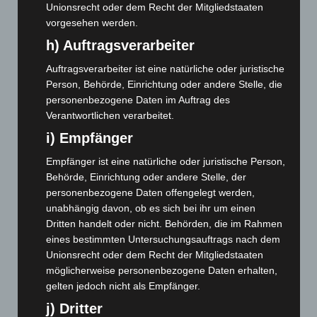
Unionsrecht oder dem Recht der Mitgliedstaaten
November 2024
(94)
vorgesehen werden.
Oktober 2024
(93)
h) Auftragsverarbeiter
September 2024
(112)
Auftragsverarbeiter ist eine natürliche oder juristische
August 2024
(107)
Person, Behörde, Einrichtung oder andere Stelle, die
Juli 2024
(89)
personenbezogene Daten im Auftrag des
Verantwortlichen verarbeitet.
Juni 2024
(107)
i) Empfänger
Mai 2024
(149)
April 2024
(102)
Empfänger ist eine natürliche oder juristische Person,
Behörde, Einrichtung oder andere Stelle, der
März 2024
(103)
personenbezogene Daten offengelegt werden,
Februar 2024
(103)
unabhängig davon, ob es sich bei ihr um einen
Januar 2024
(111)
Dritten handelt oder nicht. Behörden, die im Rahmen
eines bestimmten Untersuchungsauftrags nach dem
Dezember 2023
(130)
Unionsrecht oder dem Recht der Mitgliedstaaten
November 2023
(130)
möglicherweise personenbezogene Daten erhalten,
gelten jedoch nicht als Empfänger.
Oktober 2023
(114)
j) Dritter
September 2023
(133)