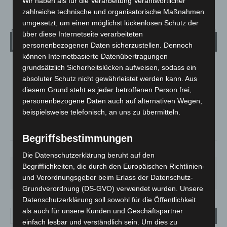
Wir haben als für die Verarbeitung Verantwortlicher
zahlreiche technische und organisatorische Maßnahmen
umgesetzt, um einen möglichst lückenlosen Schutz der
über diese Internetseite verarbeiteten
Wetter
personenbezogenen Daten sicherzustellen. Dennoch
können Internetbasierte Datenübertragungen
grundsätzlich Sicherheitslücken aufweisen, sodass ein
LANGENHAGEN
absoluter Schutz nicht gewährleistet werden kann. Aus
Ein Paar Wolken
diesem Grund steht es jeder betroffenen Person frei,
°
16.1
°
personenbezogene Daten auch auf alternativen Wegen,
C
14.8
beispielsweise telefonisch, an uns zu übermitteln.
°
14
Begriffsbestimmungen
73%
2.2m/s
17%
Die Datenschutzerklärung beruht auf den
Begrifflichkeiten, die durch den Europäischen Richtlinien-
FR.
SA.
SO.
MO.
DI.
25
°
26
°
31
°
35
°
20
°
und Verordnungsgeber beim Erlass der Datenschutz-
Grundverordnung (DS-GVO) verwendet wurden. Unsere
Datenschutzerklärung soll sowohl für die Öffentlichkeit
als auch für unsere Kunden und Geschäftspartner
einfach lesbar und verständlich sein. Um dies zu