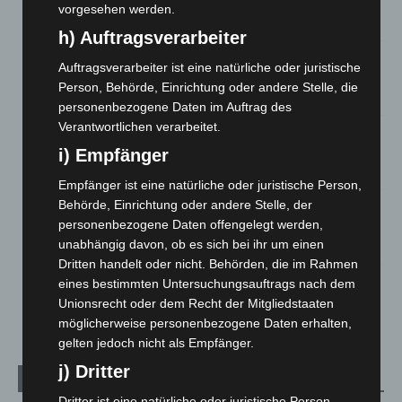
entdeckt
vorgesehen werden.
7. August 2026
h) Auftragsverarbeiter
Brand im „Haus der Begegnung“ in Neuwarmbüchen schnell
Auftragsverarbeiter ist eine natürliche oder juristische
eingedämmt
Person, Behörde, Einrichtung oder andere Stelle, die
6. August 2026
personenbezogene Daten im Auftrag des
Verantwortlichen verarbeitet.
Region Hannover: 21 neue Notfallsanitäter starten beim
Roten Kreuz
i) Empfänger
5. August 2026
Empfänger ist eine natürliche oder juristische Person,
Behörde, Einrichtung oder andere Stelle, der
Mann läuft mit Hockeyschläger über A7 – Polizei sucht
personenbezogene Daten offengelegt werden,
Zeugen
unabhängig davon, ob es sich bei ihr um einen
5. August 2026
Dritten handelt oder nicht. Behörden, die im Rahmen
eines bestimmten Untersuchungsauftrags nach dem
Celle: Mensch stirbt bei Bagger-Unfall auf Baustelle
Unionsrecht oder dem Recht der Mitgliedstaaten
5. August 2026
möglicherweise personenbezogene Daten erhalten,
gelten jedoch nicht als Empfänger.
j) Dritter
Kategorien
Dritter ist eine natürliche oder juristische Person,