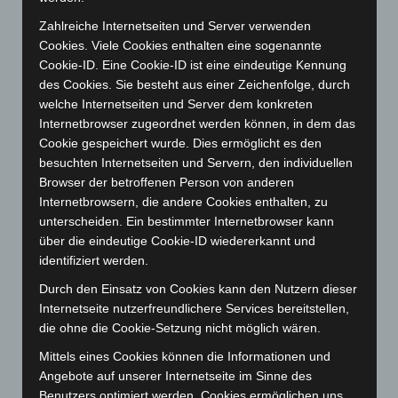
Februar 2025
(96)
Zahlreiche Internetseiten und Server verwenden
Cookies. Viele Cookies enthalten eine sogenannte
Januar 2025
(88)
Cookie-ID. Eine Cookie-ID ist eine eindeutige Kennung
Dezember 2024
(89)
des Cookies. Sie besteht aus einer Zeichenfolge, durch
November 2024
(94)
welche Internetseiten und Server dem konkreten
Internetbrowser zugeordnet werden können, in dem das
Oktober 2024
(93)
Cookie gespeichert wurde. Dies ermöglicht es den
September 2024
(112)
besuchten Internetseiten und Servern, den individuellen
Browser der betroffenen Person von anderen
August 2024
(107)
Internetbrowsern, die andere Cookies enthalten, zu
Juli 2024
(89)
unterscheiden. Ein bestimmter Internetbrowser kann
Juni 2024
(107)
über die eindeutige Cookie-ID wiedererkannt und
identifiziert werden.
Mai 2024
(149)
Durch den Einsatz von Cookies kann den Nutzern dieser
April 2024
(102)
Internetseite nutzerfreundlichere Services bereitstellen,
März 2024
(103)
die ohne die Cookie-Setzung nicht möglich wären.
Februar 2024
(103)
Mittels eines Cookies können die Informationen und
Januar 2024
(111)
Angebote auf unserer Internetseite im Sinne des
Benutzers optimiert werden. Cookies ermöglichen uns,
Dezember 2023
(130)