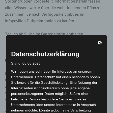
Sortengruppen vorgestellt. Informationstafeln fassen
alles Wissenswerte über die wohlriechenden Pflanzen
zusammen. Je nach Verfügbarkeit gibt es im
Infopavillon Duftpelargonien zu kaufen.
Täglich ab 9 Uhr, im Garteneintritt enthalten
14. Juni bis 3. Oktober, Berggarten
Datenschutzerklärung
Neue Wilde
Stand: 08.08.2026
Wir freuen uns sehr über Ihr Interesse an unserem
Es geht um die Globalisierung der Pflanzenwelt. Wie
Unternehmen. Datenschutz hat einen besonders hohen
reisen Pflanzen? Wie kommt es zu ihrer massiven
Stellenwert für die Geschäftsleitung. Eine Nutzung der
Ausbreitung? Pflanzensteckbriefe stellen beim
Internetseiten ist grundsätzlich ohne jede Angabe
Spaziergang durch den Berggarten etliche „Neue Wilde“
personenbezogener Daten möglich. Sofern eine
vor.
betroffene Person besondere Services unseres
Unternehmens über unsere Internetseite in Anspruch
nehmen möchte, könnte jedoch eine Verarbeitung
Täglich ab 9 Uhr, im Garteneintritt enthalten