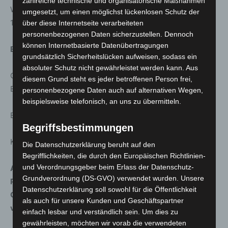
zahlreiche technische und organisatorische Maßnahmen
Wasserspiele im Großen Garten: Mo.-Fr. 10-12 Uhr und
umgesetzt, um einen möglichst lückenlosen Schutz der
15-17 Uhr, Sa./So. 10-12 Uhr und 14-17 Uhr.
über diese Internetseite verarbeiteten
personenbezogenen Daten sicherzustellen. Dennoch
können Internetbasierte Datenübertragungen
Eintrittspreise in der Sommersaison:
grundsätzlich Sicherheitslücken aufweisen, sodass ein
absoluter Schutz nicht gewährleistet werden kann. Aus
Gesamtkarte Großer Garten, Berggarten, Museum 8
diesem Grund steht es jeder betroffenen Person frei,
Euro/ermäßigt 5 Euro
personenbezogene Daten auch auf alternativen Wegen,
beispielsweise telefonisch, an uns zu übermitteln.
Berggarten 3,50 Euro/ermäßigt 1,50 Euro
Begriffsbestimmungen
Kinder bis 12 Jahre frei
Die Datenschutzerklärung beruht auf den
Begrifflichkeiten, die durch den Europäischen Richtlinien-
und Verordnungsgeber beim Erlass der Datenschutz-
Alle genannten Termine stellen den gegenwärtigen
Grundverordnung (DS-GVO) verwendet wurden. Unsere
Planungsstand dar. Es ist möglich, dass wegen der
Datenschutzerklärung soll sowohl für die Öffentlichkeit
Corona-Pandemie Veranstaltungen nicht oder in
als auch für unsere Kunden und Geschäftspartner
veränderter Form stattfinden!
einfach lesbar und verständlich sein. Um dies zu
gewährleisten, möchten wir vorab die verwendeten