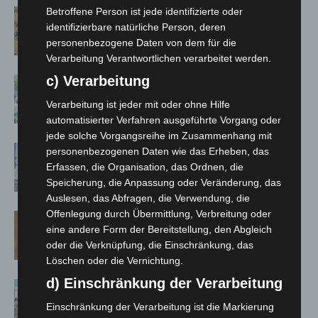
Betroffene Person ist jede identifizierte oder
Hannover Klassik Open Air 2026:
identifizierbare natürliche Person, deren
Französische Oper im Maschpark
personenbezogene Daten von dem für die
Verarbeitung Verantwortlichen verarbeitet werden.
c) Verarbeitung
Blaulichtmeile Langenhagen 2026:
Polizei, Feuerwehr und Rettung
Verarbeitung ist jeder mit oder ohne Hilfe
hautnah erleben
automatisierter Verfahren ausgeführte Vorgang oder
jede solche Vorgangsreihe im Zusammenhang mit
Haus der Jugend lädt zum Wünsche-
personenbezogenen Daten wie das Erheben, das
Freitag in Langenhagen ein
Erfassen, die Organisation, das Ordnen, die
Speicherung, die Anpassung oder Veränderung, das
Auslesen, das Abfragen, die Verwendung, die
Offenlegung durch Übermittlung, Verbreitung oder
Late-Zoo im Erlebnis-Zoo Hannover:
eine andere Form der Bereitstellung, den Abgleich
Sommerabend mit The Ellingtones
oder die Verknüpfung, die Einschränkung, das
Löschen oder die Vernichtung.
d) Einschränkung der Verarbeitung
Landesgartenschau Bad Nenndorf
erreicht Halbzeit mit 350.000
Einschränkung der Verarbeitung ist die Markierung