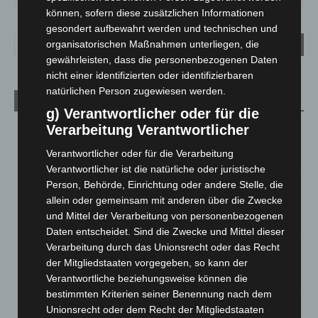
können, sofern diese zusätzlichen Informationen
gesondert aufbewahrt werden und technischen und
organisatorischen Maßnahmen unterliegen, die
gewährleisten, dass die personenbezogenen Daten
nicht einer identifizierten oder identifizierbaren
natürlichen Person zugewiesen werden.
Aktuelle Beiträge
g) Verantwortlicher oder für die
Kunst trifft Weingenuss: Barbara-Susann Mehring zeigt ihre
Verarbeitung Verantwortlicher
Werke im Jacques’ Wein-Depot Isernhagen
Verantwortlicher oder für die Verarbeitung
8. August 2026
Verantwortlicher ist die natürliche oder juristische
Person, Behörde, Einrichtung oder andere Stelle, die
A2: Zweite Turbobaustelle startet zwischen Hannover-West
allein oder gemeinsam mit anderen über die Zwecke
und Bothfeld
und Mittel der Verarbeitung von personenbezogenen
8. August 2026
Daten entscheidet. Sind die Zwecke und Mittel dieser
Niedersachsen: Feuerwehrkräfte kehren nach
Verarbeitung durch das Unionsrecht oder das Recht
Waldbrandeinsatz aus Spanien zurück
der Mitgliedstaaten vorgegeben, so kann der
7. August 2026
Verantwortliche beziehungsweise können die
bestimmten Kriterien seiner Benennung nach dem
Hannover: Erste Tigermücken-Population in Niedersachsen
Unionsrecht oder dem Recht der Mitgliedstaaten