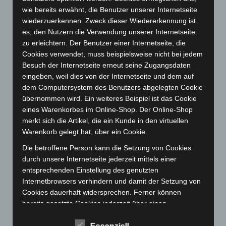
wie bereits erwähnt, die Benutzer unserer Internetseite
November 2023
(130)
wiederzuerkennen. Zweck dieser Wiedererkennung ist
Oktober 2023
(114)
es, den Nutzern die Verwendung unserer Internetseite
zu erleichtern. Der Benutzer einer Internetseite, die
September 2023
(133)
Cookies verwendet, muss beispielsweise nicht bei jedem
August 2023
(134)
Besuch der Internetseite erneut seine Zugangsdaten
Juli 2023
(118)
eingeben, weil dies von der Internetseite und dem auf
dem Computersystem des Benutzers abgelegten Cookie
Juni 2023
(142)
übernommen wird. Ein weiteres Beispiel ist das Cookie
Mai 2023
(139)
eines Warenkorbes im Online-Shop. Der Online-Shop
April 2023
(155)
merkt sich die Artikel, die ein Kunde in den virtuellen
Warenkorb gelegt hat, über ein Cookie.
März 2023
(174)
Die betroffene Person kann die Setzung von Cookies
Februar 2023
(154)
durch unsere Internetseite jederzeit mittels einer
Januar 2023
(140)
entsprechenden Einstellung des genutzten
Dezember 2022
(130)
Internetbrowsers verhindern und damit der Setzung von
Cookies dauerhaft widersprechen. Ferner können
November 2022
(167)
bereits gesetzte Cookies jederzeit über einen
Oktober 2022
(166)
Internetbrowser oder andere Softwareprogramme
gelöscht werden. Dies ist in allen gängigen