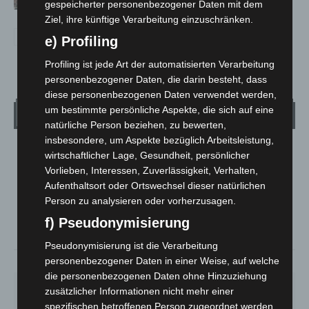
Besuchen
gespeicherter personenbezogener Daten mit dem
Ziel, ihre künftige Verarbeitung einzuschränken.
e) Profiling
Profiling ist jede Art der automatisierten Verarbeitung
personenbezogener Daten, die darin besteht, dass
diese personenbezogenen Daten verwendet werden,
um bestimmte persönliche Aspekte, die sich auf eine
Wetter
natürliche Person beziehen, zu bewerten,
insbesondere, um Aspekte bezüglich Arbeitsleistung,
LANGENHAGEN
wirtschaftlicher Lage, Gesundheit, persönlicher
Vorlieben, Interessen, Zuverlässigkeit, Verhalten,
Klarer Himmel
Aufenthaltsort oder Ortswechsel dieser natürlichen
°
25.5
°
C
25.1
Person zu analysieren oder vorherzusagen.
f) Pseudonymisierung
°
24.4
Pseudonymisierung ist die Verarbeitung
personenbezogener Daten in einer Weise, auf welche
34%
2.6m/s
6%
die personenbezogenen Daten ohne Hinzuziehung
SA.
SO.
MO.
DI.
MI.
zusätzlicher Informationen nicht mehr einer
26
°
34
°
26
°
23
°
26
°
spezifischen betroffenen Person zugeordnet werden