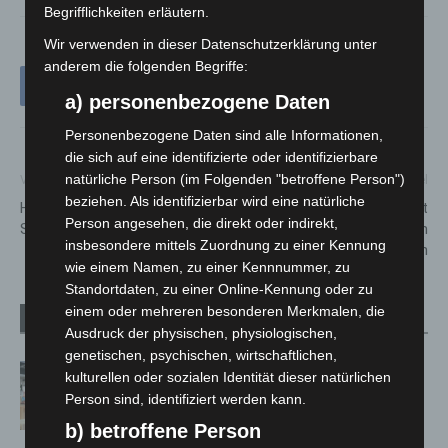
Begrifflichkeiten erläutern.
Wir verwenden in dieser Datenschutzerklärung unter
anderem die folgenden Begriffe:
a) personenbezogene Daten
Personenbezogene Daten sind alle Informationen,
die sich auf eine identifizierte oder identifizierbare
natürliche Person (im Folgenden "betroffene Person")
Vorheriger Artikel
Nächster Artikel
beziehen. Als identifizierbar wird eine natürliche
Hoher Besucherandrang am
Stadt Langenhagen erweitert
Person angesehen, die direkt oder indirekt,
Steinhuder Meer
Corona Schnelltest-Zentrum
insbesondere mittels Zuordnung zu einer Kennung
Dienstag nach Pfingsten
wie einem Namen, zu einer Kennnummer, zu
Standortdaten, zu einer Online-Kennung oder zu
einem oder mehreren besonderen Merkmalen, die
Verwandte Artikel
Mehr vom Autor
Ausdruck der physischen, physiologischen,
genetischen, psychischen, wirtschaftlichen,
Kunst trifft Weingenuss: Barbara-
kulturellen oder sozialen Identität dieser natürlichen
Susann Mehring zeigt ihre Werke im
Person sind, identifiziert werden kann.
Jacques’ Wein-Depot Isernhagen
b) betroffene Person