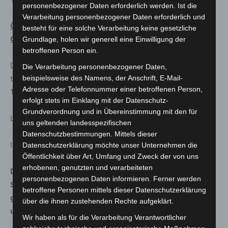
personenbezogener Daten erforderlich werden. Ist die
Verarbeitung personenbezogener Daten erforderlich und
Öffnungszeiten und Eintrittspreise in den Herrenhäuser
besteht für eine solche Verarbeitung keine gesetzliche
Gärten
Grundlage, holen wir generell eine Einwilligung der
betroffenen Person ein.
Der Große Garten und der Berggarten sind im Juni
Die Verarbeitung personenbezogener Daten,
täglich von 9 Uhr bis 20 Uhr geöffnet, die Grotte ist bis
beispielsweise des Namens, der Anschrift, E-Mail-
Adresse oder Telefonnummer einer betroffenen Person,
19.30 Uhr geöffnet.
erfolgt stets im Einklang mit der Datenschutz-
Grundverordnung und in Übereinstimmung mit den für
Letzter Einlass: eine Stunde vor Schließung der Gärten.
uns geltenden landesspezifischen
Datenschutzbestimmungen. Mittels dieser
Infopavillon: täglich von 10 bis 18 Uhr.
Datenschutzerklärung möchte unser Unternehmen die
Öffentlichkeit über Art, Umfang und Zweck der von uns
erhobenen, genutzten und verarbeiteten
Das Museum Schloss Herrenhausen und der Schloss
personenbezogenen Daten informieren. Ferner werden
Shop sowie die Schauhäuser sind voraussichtlich
betroffene Personen mittels dieser Datenschutzerklärung
geschlossen. Aktuelle Informationen sind
über die ihnen zustehenden Rechte aufgeklärt.
unter
www.herrenhausen.de
abrufbar.
Wir haben als für die Verarbeitung Verantwortlicher