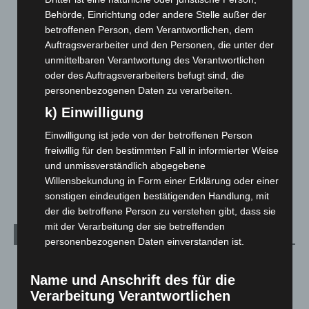
Blaulicht
2.799
Behörde, Einrichtung oder andere Stelle außer der
betroffenen Person, dem Verantwortlichen, dem
Corona-News
712
Auftragsverarbeiter und den Personen, die unter der
Hannover und Region
5.039
unmittelbaren Verantwortung des Verantwortlichen
Langenhagen und Ortsteile
3.252
oder des Auftragsverarbeiters befugt sind, die
personenbezogenen Daten zu verarbeiten.
Leserbriefe
1
k) Einwilligung
Menschen
2
Über uns
1
Einwilligung ist jede von der betroffenen Person
freiwillig für den bestimmten Fall in informierter Weise
Veranstaltungen
1.888
und unmissverständlich abgegebene
Welt
1.271
Willensbekundung in Form einer Erklärung oder einer
sonstigen eindeutigen bestätigenden Handlung, mit
der die betroffene Person zu verstehen gibt, dass sie
mit der Verarbeitung der sie betreffenden
Archiv
personenbezogenen Daten einverstanden ist.
August 2026
(14)
Name und Anschrift des für die
Juli 2026
(73)
Verarbeitung Verantwortlichen
Juni 2026
(139)