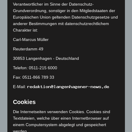
Verantwortlicher im Sinne der Datenschutz-
Mai 2026
(99)
Grundverordnung, sonstiger in den Mitgliedstaaten der
April 2026
(99)
Europäischen Union geltenden Datenschutzgesetze und
anderer Bestimmungen mit datenschutzrechtlichem
März 2026
(115)
Charakter ist:
Februar 2026
(109)
Carl-Marcus Müller
Januar 2026
(122)
Reuterdamm 49
Dezember 2025
(103)
30853 Langenhagen - Deutschland
November 2025
(114)
Telefon: 0511-215 6000
Oktober 2025
(112)
Fax: 0511-866 789 33
September 2025
(93)
August 2025
(90)
E-Mail:
Juli 2025
(90)
Cookies
Juni 2025
(103)
Die Internetseiten verwenden Cookies. Cookies sind
Mai 2025
(112)
Textdateien, welche über einen Internetbrowser auf
April 2025
(88)
einem Computersystem abgelegt und gespeichert
März 2025
(111)
werden.