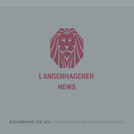
Cookies. Viele Cookies enthalten eine sogenannte
Cookie-ID. Eine Cookie-ID ist eine eindeutige Kennung
des Cookies. Sie besteht aus einer Zeichenfolge, durch
welche Internetseiten und Server dem konkreten
Internetbrowser zugeordnet werden können, in dem das
Cookie gespeichert wurde. Dies ermöglicht es den
besuchten Internetseiten und Servern, den individuellen
Browser der betroffenen Person von anderen
Internetbrowsern, die andere Cookies enthalten, zu
unterscheiden. Ein bestimmter Internetbrowser kann
über die eindeutige Cookie-ID wiedererkannt und
identifiziert werden.
Durch den Einsatz von Cookies kann den Nutzern dieser
Internetseite nutzerfreundlichere Services bereitstellen,
die ohne die Cookie-Setzung nicht möglich wären.
Mittels eines Cookies können die Informationen und
Angebote auf unserer Internetseite im Sinne des
Benutzers optimiert werden. Cookies ermöglichen uns,
Kontaktieren Sie uns:
redaktion@langenhagener-news.de
wie bereits erwähnt, die Benutzer unserer Internetseite
wiederzuerkennen. Zweck dieser Wiedererkennung ist