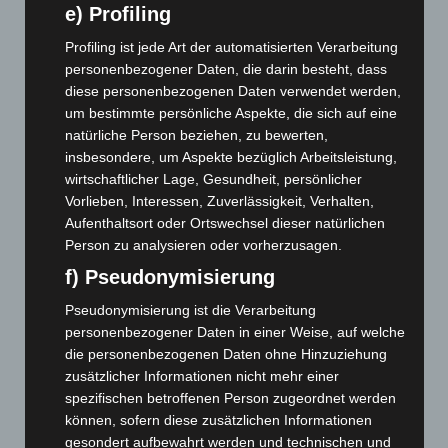
Juli 2026
(73)
e) Profiling
Juni 2026
(139)
Profiling ist jede Art der automatisierten Verarbeitung
Mai 2026
(99)
personenbezogener Daten, die darin besteht, dass
diese personenbezogenen Daten verwendet werden,
April 2026
(99)
um bestimmte persönliche Aspekte, die sich auf eine
März 2026
(115)
natürliche Person beziehen, zu bewerten,
insbesondere, um Aspekte bezüglich Arbeitsleistung,
Februar 2026
(109)
wirtschaftlicher Lage, Gesundheit, persönlicher
Januar 2026
(122)
Vorlieben, Interessen, Zuverlässigkeit, Verhalten,
Dezember 2025
(103)
Aufenthaltsort oder Ortswechsel dieser natürlichen
Person zu analysieren oder vorherzusagen.
November 2025
(114)
f) Pseudonymisierung
Oktober 2025
(112)
September 2025
(93)
Pseudonymisierung ist die Verarbeitung
personenbezogener Daten in einer Weise, auf welche
August 2025
(90)
die personenbezogenen Daten ohne Hinzuziehung
Juli 2025
(90)
zusätzlicher Informationen nicht mehr einer
Juni 2025
(103)
spezifischen betroffenen Person zugeordnet werden
können, sofern diese zusätzlichen Informationen
Mai 2025
(112)
gesondert aufbewahrt werden und technischen und