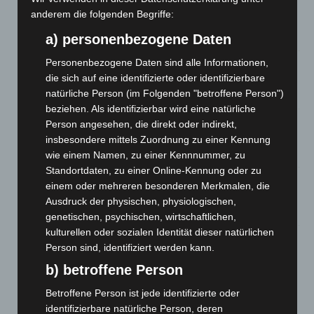
Niedersachsen: Feuerwehrkräfte kehren nach
anderem die folgenden Begriffe:
Waldbrandeinsatz aus Spanien zurück
7. August 2026
a) personenbezogene Daten
Personenbezogene Daten sind alle Informationen,
Hannover: Erste Tigermücken-Population in Niedersachsen
die sich auf eine identifizierte oder identifizierbare
entdeckt
natürliche Person (im Folgenden "betroffene Person")
7. August 2026
beziehen. Als identifizierbar wird eine natürliche
Brand im „Haus der Begegnung“ in Neuwarmbüchen schnell
Person angesehen, die direkt oder indirekt,
eingedämmt
insbesondere mittels Zuordnung zu einer Kennung
6. August 2026
wie einem Namen, zu einer Kennnummer, zu
Standortdaten, zu einer Online-Kennung oder zu
Region Hannover: 21 neue Notfallsanitäter starten beim
einem oder mehreren besonderen Merkmalen, die
Roten Kreuz
Ausdruck der physischen, physiologischen,
5. August 2026
genetischen, psychischen, wirtschaftlichen,
kulturellen oder sozialen Identität dieser natürlichen
Mann läuft mit Hockeyschläger über A7 – Polizei sucht
Person sind, identifiziert werden kann.
Zeugen
b) betroffene Person
5. August 2026
Betroffene Person ist jede identifizierte oder
identifizierbare natürliche Person, deren