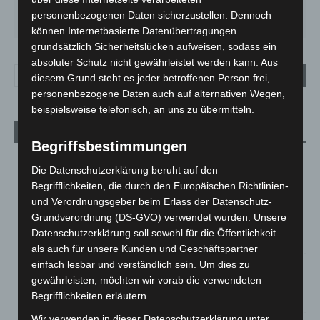
MO.
DI.
MI.
DO.
FR.
personenbezogenen Daten sicherzustellen. Dennoch
27
°
25
°
26
°
30
°
34
°
können Internetbasierte Datenübertragungen
grundsätzlich Sicherheitslücken aufweisen, sodass ein
absoluter Schutz nicht gewährleistet werden kann. Aus
diesem Grund steht es jeder betroffenen Person frei,
personenbezogene Daten auch auf alternativen Wegen,
beispielsweise telefonisch, an uns zu übermitteln.
Aktuelle Beiträge
Begriffsbestimmungen
M’era Luna 2026: 25.000 Fans feiern in Hildesheim
Die Datenschutzerklärung beruht auf den
10. August 2026
Begrifflichkeiten, die durch den Europäischen Richtlinien-
und Verordnungsgeber beim Erlass der Datenschutz-
Kunst trifft Weingenuss: Barbara-Susann Mehring zeigt ihre
Grundverordnung (DS-GVO) verwendet wurden. Unsere
Werke im Jacques’ Wein-Depot Isernhagen
Datenschutzerklärung soll sowohl für die Öffentlichkeit
8. August 2026
als auch für unsere Kunden und Geschäftspartner
einfach lesbar und verständlich sein. Um dies zu
A2: Zweite Turbobaustelle startet zwischen Hannover-West
gewährleisten, möchten wir vorab die verwendeten
und Bothfeld
Begrifflichkeiten erläutern.
8. August 2026
Wir verwenden in dieser Datenschutzerklärung unter