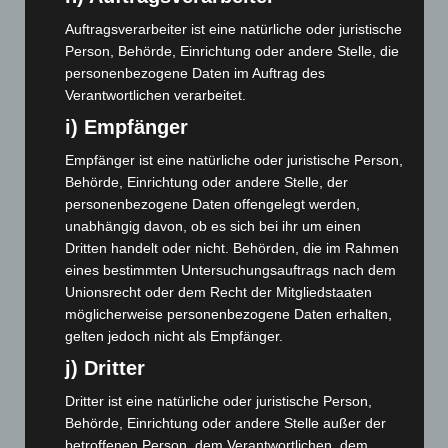
Januar 2024
(111)
Auftragsverarbeiter ist eine natürliche oder juristische
Dezember 2023
(130)
Person, Behörde, Einrichtung oder andere Stelle, die
November 2023
(130)
personenbezogene Daten im Auftrag des
Verantwortlichen verarbeitet.
Oktober 2023
(114)
i) Empfänger
September 2023
(133)
Empfänger ist eine natürliche oder juristische Person,
August 2023
(134)
Behörde, Einrichtung oder andere Stelle, der
Juli 2023
(118)
personenbezogene Daten offengelegt werden,
Juni 2023
(142)
unabhängig davon, ob es sich bei ihr um einen
Dritten handelt oder nicht. Behörden, die im Rahmen
Mai 2023
(139)
eines bestimmten Untersuchungsauftrags nach dem
April 2023
(155)
Unionsrecht oder dem Recht der Mitgliedstaaten
März 2023
(174)
möglicherweise personenbezogene Daten erhalten,
gelten jedoch nicht als Empfänger.
Februar 2023
(154)
j) Dritter
Januar 2023
(140)
Dritter ist eine natürliche oder juristische Person,
Dezember 2022
(130)
Behörde, Einrichtung oder andere Stelle außer der
November 2022
(167)
betroffenen Person, dem Verantwortlichen, dem