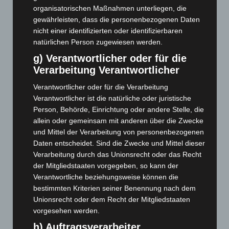
April 2025
(88)
organisatorischen Maßnahmen unterliegen, die
gewährleisten, dass die personenbezogenen Daten
März 2025
(111)
nicht einer identifizierten oder identifizierbaren
Februar 2025
(96)
natürlichen Person zugewiesen werden.
Januar 2025
(88)
g) Verantwortlicher oder für die
Dezember 2024
(89)
Verarbeitung Verantwortlicher
November 2024
(94)
Verantwortlicher oder für die Verarbeitung
Oktober 2024
(93)
Verantwortlicher ist die natürliche oder juristische
Person, Behörde, Einrichtung oder andere Stelle, die
September 2024
(112)
allein oder gemeinsam mit anderen über die Zwecke
August 2024
(107)
und Mittel der Verarbeitung von personenbezogenen
Juli 2024
(89)
Daten entscheidet. Sind die Zwecke und Mittel dieser
Verarbeitung durch das Unionsrecht oder das Recht
Juni 2024
(107)
der Mitgliedstaaten vorgegeben, so kann der
Mai 2024
(149)
Verantwortliche beziehungsweise können die
bestimmten Kriterien seiner Benennung nach dem
April 2024
(102)
Unionsrecht oder dem Recht der Mitgliedstaaten
März 2024
(103)
vorgesehen werden.
Februar 2024
(103)
h) Auftragsverarbeiter