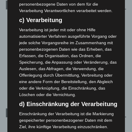
personenbezogene Daten von dem für die
Kategorien
Verarbeitung Verantwortlichen verarbeitet werden.
Blaulicht
2.799
c) Verarbeitung
Corona-News
712
Verarbeitung ist jeder mit oder ohne Hilfe
Hannover und Region
5.039
automatisierter Verfahren ausgeführte Vorgang oder
jede solche Vorgangsreihe im Zusammenhang mit
Langenhagen und Ortsteile
3.252
personenbezogenen Daten wie das Erheben, das
Leserbriefe
1
Erfassen, die Organisation, das Ordnen, die
Menschen
2
Speicherung, die Anpassung oder Veränderung, das
Auslesen, das Abfragen, die Verwendung, die
Über uns
1
Offenlegung durch Übermittlung, Verbreitung oder
Veranstaltungen
1.889
eine andere Form der Bereitstellung, den Abgleich
oder die Verknüpfung, die Einschränkung, das
Welt
1.272
Löschen oder die Vernichtung.
d) Einschränkung der Verarbeitung
Archiv
Einschränkung der Verarbeitung ist die Markierung
gespeicherter personenbezogener Daten mit dem
August 2026
(15)
Ziel, ihre künftige Verarbeitung einzuschränken.