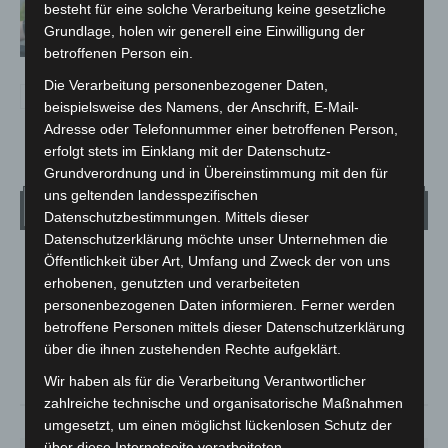
besteht für eine solche Verarbeitung keine gesetzliche
Promille aus dem Verkehr gezogen
Grundlage, holen wir generell eine Einwilligung der
betroffenen Person ein.
Die Verarbeitung personenbezogener Daten,
beispielsweise des Namens, der Anschrift, E-Mail-
Adresse oder Telefonnummer einer betroffenen Person,
erfolgt stets im Einklang mit der Datenschutz-
Grundverordnung und in Übereinstimmung mit den für
uns geltenden landesspezifischen
Wetter
Datenschutzbestimmungen. Mittels dieser
Datenschutzerklärung möchte unser Unternehmen die
Öffentlichkeit über Art, Umfang und Zweck der von uns
LANGENHAGEN
erhobenen, genutzten und verarbeiteten
Bedeckt
personenbezogenen Daten informieren. Ferner werden
°
28.3
betroffene Personen mittels dieser Datenschutzerklärung
°
C
25.6
über die ihnen zustehenden Rechte aufgeklärt.
°
24.9
Wir haben als für die Verarbeitung Verantwortlicher
zahlreiche technische und organisatorische Maßnahmen
41%
5.8m/s
88%
umgesetzt, um einen möglichst lückenlosen Schutz der
über diese Internetseite verarbeiteten