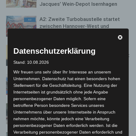
Jacques’ Wein-Depot Isernhagen
A2: Zweite Turbobaustelle startet
zwischen Hannover-West und
Bothfeld
Hannover: Erste Tigermücken-
Datenschutzerklärung
Population in Niedersachsen entdeckt
Stand: 10.08.2026
Wir freuen uns sehr über Ihr Interesse an unserem
Mann läuft mit Hockeyschläger über
Unternehmen. Datenschutz hat einen besonders hohen
A7 – Polizei sucht Zeugen
Stellenwert für die Geschäftsleitung. Eine Nutzung der
Internetseiten ist grundsätzlich ohne jede Angabe
personenbezogener Daten möglich. Sofern eine
betroffene Person besondere Services unseres
Gasleitung bei McDonald’s-Umbau in
Unternehmens über unsere Internetseite in Anspruch
Langenhagen beschädigt
nehmen möchte, könnte jedoch eine Verarbeitung
personenbezogener Daten erforderlich werden. Ist die
Verarbeitung personenbezogener Daten erforderlich und
Langenhagen: Autofahrer mit 3,17