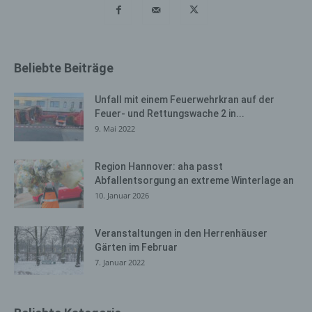
es, den Nutzern die Verwendung unserer Internetseite
zu erleichtern. Der Benutzer einer Internetseite, die
Cookies verwendet, muss beispielsweise nicht bei jedem
Besuch der Internetseite erneut seine Zugangsdaten
Beliebte Beiträge
eingeben, weil dies von der Internetseite und dem auf
dem Computersystem des Benutzers abgelegten Cookie
Unfall mit einem Feuerwehrkran auf der
übernommen wird. Ein weiteres Beispiel ist das Cookie
Feuer- und Rettungswache 2 in...
eines Warenkorbes im Online-Shop. Der Online-Shop
9. Mai 2022
merkt sich die Artikel, die ein Kunde in den virtuellen
Warenkorb gelegt hat, über ein Cookie.
Region Hannover: aha passt
Die betroffene Person kann die Setzung von Cookies
Abfallentsorgung an extreme Winterlage an
durch unsere Internetseite jederzeit mittels einer
10. Januar 2026
entsprechenden Einstellung des genutzten
Internetbrowsers verhindern und damit der Setzung von
Veranstaltungen in den Herrenhäuser
Cookies dauerhaft widersprechen. Ferner können
Gärten im Februar
bereits gesetzte Cookies jederzeit über einen
7. Januar 2022
Internetbrowser oder andere Softwareprogramme
gelöscht werden. Dies ist in allen gängigen
Internetbrowsern möglich. Deaktiviert die betroffene
Person die Setzung von Cookies in dem genutzten