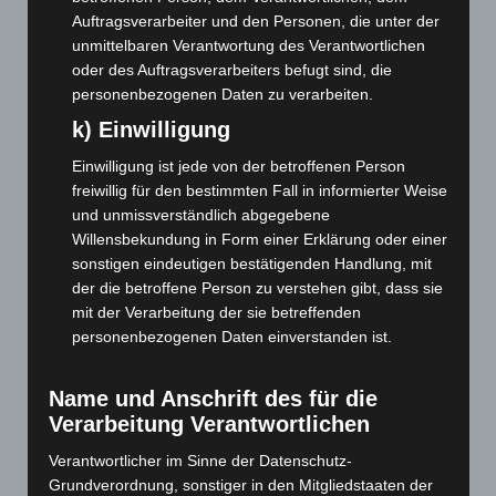
Oktober 2022
(166)
Auftragsverarbeiter und den Personen, die unter der
unmittelbaren Verantwortung des Verantwortlichen
September 2022
(205)
oder des Auftragsverarbeiters befugt sind, die
August 2022
(166)
personenbezogenen Daten zu verarbeiten.
Juli 2022
(133)
k) Einwilligung
Juni 2022
(167)
Einwilligung ist jede von der betroffenen Person
Mai 2022
(177)
freiwillig für den bestimmten Fall in informierter Weise
April 2022
(198)
und unmissverständlich abgegebene
Willensbekundung in Form einer Erklärung oder einer
März 2022
(221)
sonstigen eindeutigen bestätigenden Handlung, mit
Februar 2022
(189)
der die betroffene Person zu verstehen gibt, dass sie
mit der Verarbeitung der sie betreffenden
Januar 2022
(190)
personenbezogenen Daten einverstanden ist.
Dezember 2021
(204)
November 2021
(215)
Name und Anschrift des für die
Oktober 2021
(171)
Verarbeitung Verantwortlichen
September 2021
(180)
Verantwortlicher im Sinne der Datenschutz-
August 2021
(154)
Grundverordnung, sonstiger in den Mitgliedstaaten der