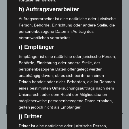
vorgesehen werden.
h) Auftragsverarbeiter
Mann läuft mit Hockeyschläger über A7 – Polizei sucht
Zeugen
Auftragsverarbeiter ist eine natürliche oder juristische
5. August 2026
Person, Behörde, Einrichtung oder andere Stelle, die
personenbezogene Daten im Auftrag des
Celle: Mensch stirbt bei Bagger-Unfall auf Baustelle
Verantwortlichen verarbeitet.
5. August 2026
i) Empfänger
Gasleitung bei McDonald’s-Umbau in Langenhagen
Empfänger ist eine natürliche oder juristische Person,
beschädigt
Behörde, Einrichtung oder andere Stelle, der
5. August 2026
personenbezogene Daten offengelegt werden,
unabhängig davon, ob es sich bei ihr um einen
Anklage nach Abschaltung von „Archetyp Market“ erhoben
Dritten handelt oder nicht. Behörden, die im Rahmen
3. August 2026
eines bestimmten Untersuchungsauftrags nach dem
Unionsrecht oder dem Recht der Mitgliedstaaten
möglicherweise personenbezogene Daten erhalten,
gelten jedoch nicht als Empfänger.
Kategorien
j) Dritter
Blaulicht
2.799
Dritter ist eine natürliche oder juristische Person,