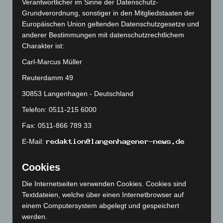
Verantwortlicher im Sinne der Datenschutz-
April 2026
(99)
Grundverordnung, sonstiger in den Mitgliedstaaten der
März 2026
(115)
Europäischen Union geltenden Datenschutzgesetze und
anderer Bestimmungen mit datenschutzrechtlichem
Februar 2026
(109)
Charakter ist:
Januar 2026
(122)
Carl-Marcus Müller
Dezember 2025
(103)
Reuterdamm 49
November 2025
(114)
30853 Langenhagen - Deutschland
Oktober 2025
(112)
Telefon: 0511-215 6000
September 2025
(93)
August 2025
(90)
Fax: 0511-866 789 33
Juli 2025
(90)
E-Mail:
Juni 2025
(103)
Cookies
Mai 2025
(112)
Die Internetseiten verwenden Cookies. Cookies sind
April 2025
(88)
Textdateien, welche über einen Internetbrowser auf
März 2025
(111)
einem Computersystem abgelegt und gespeichert
Februar 2025
(96)
werden.