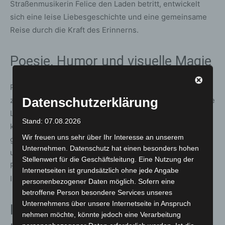
Straßenmusikerin Felice den Laden betritt, entwickelt
sich eine leise Liebesgeschichte und eine gemeinsame
Reise durch die Kraft des Erinnerns.
Poesie, Humor und visuelle Magie
Papierflieger steigen in die Luft, Gegenstände erwachen
Datenschutzerklärung
zum Leben, Bilder erzählen weiter, wo Worte enden. „The
Little Giftshop“ ist weder reines Konzert noch
Stand: 07.08.2026
klassisches Theaterstück, sondern ein
Wir freuen uns sehr über Ihr Interesse an unserem
genreübergreifendes Bühnenerlebnis für Erwachsene
Unternehmen. Datenschutz hat einen besonders hohen
und Familien gleichermaßen. Der Abend verbindet
Stellenwert für die Geschäftsleitung. Eine Nutzung der
Poesie, Humor und Staunen zu einer atmosphärischen
Internetseiten ist grundsätzlich ohne jede Angabe
Inszenierung.
personenbezogener Daten möglich. Sofern eine
betroffene Person besondere Services unseres
Unternehmens über unsere Internetseite in Anspruch
International erfahrenes
nehmen möchte, könnte jedoch eine Verarbeitung