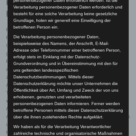
Künstlerduo aus der Region
personenbezogener Daten erforderlich werden. Ist die
Verarbeitung personenbezogener Daten erforderlich und
Hannover
besteht für eine solche Verarbeitung keine gesetzliche
Grundlage, holen wir generell eine Einwilligung der
betroffenen Person ein.
Felice & Cortes arbeiten international und haben ihre
Die Verarbeitung personenbezogener Daten,
Produktionen unter anderem in Florida, Korea, Brasilien,
beispielsweise des Namens, der Anschrift, E-Mail-
China sowie in zahlreichen europäischen Ländern
Adresse oder Telefonnummer einer betroffenen Person,
gezeigt. Felice ist Sängerin, Songwriterin und
erfolgt stets im Einklang mit der Datenschutz-
Produzentin mehrerer Studioalben und arbeitete unter
Grundverordnung und in Übereinstimmung mit den für
anderem mit einem brasilianischen Symphonieorchester
uns geltenden landesspezifischen
zusammen. Cortes ist Absolvent der Staatlichen
Datenschutzbestimmungen. Mittels dieser
Datenschutzerklärung möchte unser Unternehmen die
Artistenschule Berlin, tourte mit Produktionen wie dem
Öffentlichkeit über Art, Umfang und Zweck der von uns
Tiger Lillies Circus und trat auf renommierten Bühnen
erhobenen, genutzten und verarbeiteten
wie dem Wintergarten Berlin und den GOP Varietés auf.
personenbezogenen Daten informieren. Ferner werden
Als ehemaliger künstlerischer Leiter der Berliner
betroffene Personen mittels dieser Datenschutzerklärung
Artistenschule Die ETAGE verbindet er Artistik, Rhythmus
über die ihnen zustehenden Rechte aufgeklärt.
und visuelles Erzählen zu einer eigenen künstlerischen
Wir haben als für die Verarbeitung Verantwortlicher
Handschrift.
zahlreiche technische und organisatorische Maßnahmen