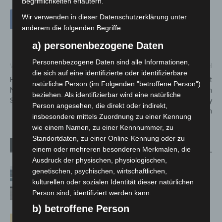
Begrifflichkeiten erläutern.
Wir verwenden in dieser Datenschutzerklärung unter
anderem die folgenden Begriffe:
a) personenbezogene Daten
Personenbezogene Daten sind alle Informationen,
Vorheriger Artikel
Nächster Artikel
die sich auf eine identifizierte oder identifizierbare
Hannover: Bogenaufzug im
ZAC Niedersachsen lädt
natürliche Person (im Folgenden "betroffene Person")
Neuen Rathaus startet in die
Unternehmen zur ersten
beziehen. Als identifizierbar wird eine natürliche
Sommersaison
Cybersecurity
Person angesehen, die direkt oder indirekt,
Infoveranstaltung ein
insbesondere mittels Zuordnung zu einer Kennung
wie einem Namen, zu einer Kennnummer, zu
Standortdaten, zu einer Online-Kennung oder zu
Verwandte Artikel
Mehr vom Autor
einem oder mehreren besonderen Merkmalen, die
Ausdruck der physischen, physiologischen,
Niedersachsen: Feuerwehrkräfte
genetischen, psychischen, wirtschaftlichen,
kehren nach Waldbrandeinsatz aus
kulturellen oder sozialen Identität dieser natürlichen
Person sind, identifiziert werden kann.
Spanien zurück
b) betroffene Person
Hannover: Erste Tigermücken-