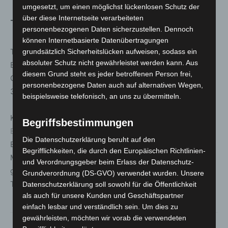
umgesetzt, um einen möglichst lückenlosen Schutz der
über diese Internetseite verarbeiteten
Termin und Kartenverkauf
personenbezogenen Daten sicherzustellen. Dennoch
können Internetbasierte Datenübertragungen
Termin: Samstag, 18. April 2026
grundsätzlich Sicherheitslücken aufweisen, sodass ein
absoluter Schutz nicht gewährleistet werden kann. Aus
Beginn: 20:00 Uhr
diesem Grund steht es jeder betroffenen Person frei,
Ort: Theatersaal Langenhagen, Rathenaustraße 14,
personenbezogene Daten auch auf alternativen Wegen,
30853 Langenhagen
beispielsweise telefonisch, an uns zu übermitteln.
Karten sind erhältlich unter
www.mimuse.de
sowie über
Begriffsbestimmungen
Eventim
.
Die Datenschutzerklärung beruht auf den
Eintrittspreis: Vorverkauf ab 28,90 Euro inklusive
Begrifflichkeiten, die durch den Europäischen Richtlinien-
Mehrwertsteuer und Vorverkaufsgebühren,
und Verordnungsgeber beim Erlass der Datenschutz-
gegebenenfalls zuzüglich Versandkosten.
Grundverordnung (DS-GVO) verwendet wurden. Unsere
Telefonische Kartenreservierung: 0511 7004063150.
Datenschutzerklärung soll sowohl für die Öffentlichkeit
als auch für unsere Kunden und Geschäftspartner
einfach lesbar und verständlich sein. Um dies zu
gewährleisten, möchten wir vorab die verwendeten