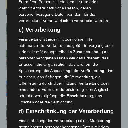
Betroffene Person ist jede identifizierte oder
Population in Niedersachsen entdeckt
identifizierbare natürliche Person, deren
personenbezogene Daten von dem für die
Verarbeitung Verantwortlichen verarbeitet werden.
Brand im „Haus der Begegnung“ in
c) Verarbeitung
Neuwarmbüchen schnell eingedämmt
Verarbeitung ist jeder mit oder ohne Hilfe
automatisierter Verfahren ausgeführte Vorgang oder
jede solche Vorgangsreihe im Zusammenhang mit
Region Hannover: 21 neue
personenbezogenen Daten wie das Erheben, das
Notfallsanitäter starten beim Roten
Erfassen, die Organisation, das Ordnen, die
Kreuz
Speicherung, die Anpassung oder Veränderung, das
Auslesen, das Abfragen, die Verwendung, die
Mann läuft mit Hockeyschläger über
Offenlegung durch Übermittlung, Verbreitung oder
A7 – Polizei sucht Zeugen
eine andere Form der Bereitstellung, den Abgleich
oder die Verknüpfung, die Einschränkung, das
Löschen oder die Vernichtung.
Gasleitung bei McDonald’s-Umbau in
d) Einschränkung der Verarbeitung
Langenhagen beschädigt
Einschränkung der Verarbeitung ist die Markierung
gespeicherter personenbezogener Daten mit dem