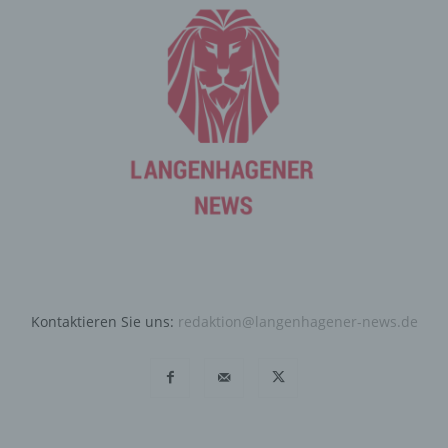
Ziel ausgewertet, den Datenschutz und die
Datensicherheit in unserem Unternehmen zu erhöhen,
um letztlich ein optimales Schutzniveau für die von uns
verarbeiteten personenbezogenen Daten
sicherzustellen. Die anonymen Daten der Server-Logfiles
werden getrennt von allen durch eine betroffene Person
angegebenen personenbezogenen Daten gespeichert.
Registrierung auf unserer
Internetseite
Die betroffene Person hat die Möglichkeit, sich auf der
Internetseite des für die Verarbeitung Verantwortlichen
unter Angabe von personenbezogenen Daten zu
registrieren. Welche personenbezogenen Daten dabei
Kontaktieren Sie uns:
redaktion@langenhagener-news.de
an den für die Verarbeitung Verantwortlichen übermittelt
werden, ergibt sich aus der jeweiligen Eingabemaske,
die für die Registrierung verwendet wird. Die von der
betroffenen Person eingegebenen personenbezogenen
Daten werden ausschließlich für die interne Verwendung
bei dem für die Verarbeitung Verantwortlichen und für