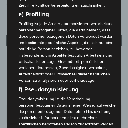
Ziel, ihre künftige Verarbeitung einzuschränken.
e) Profiling
Profiling ist jede Art der automatisierten Verarbeitung
personenbezogener Daten, die darin besteht, dass
diese personenbezogenen Daten verwendet werden,
Wetter
um bestimmte persönliche Aspekte, die sich auf eine
natürliche Person beziehen, zu bewerten,
insbesondere, um Aspekte bezüglich Arbeitsleistung,
LANGENHAGEN
wirtschaftlicher Lage, Gesundheit, persönlicher
Überwiegend Bewölkt
Vorlieben, Interessen, Zuverlässigkeit, Verhalten,
°
21.7
°
Aufenthaltsort oder Ortswechsel dieser natürlichen
C
21
Person zu analysieren oder vorherzusagen.
°
18.8
f) Pseudonymisierung
Pseudonymisierung ist die Verarbeitung
59%
3.9m/s
77%
personenbezogener Daten in einer Weise, auf welche
die personenbezogenen Daten ohne Hinzuziehung
FR.
SA.
SO.
MO.
DI.
21
°
26
°
32
°
31
°
23
°
zusätzlicher Informationen nicht mehr einer
spezifischen betroffenen Person zugeordnet werden