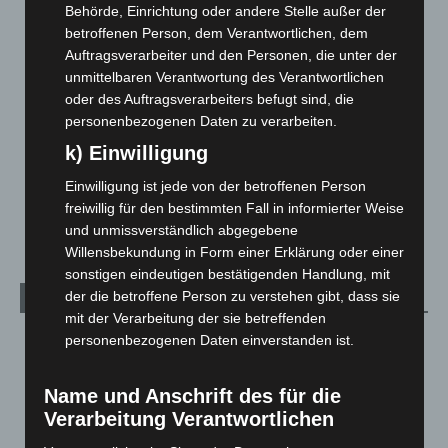
Corona-News
712
Behörde, Einrichtung oder andere Stelle außer der
betroffenen Person, dem Verantwortlichen, dem
Hannover und Region
5.037
Auftragsverarbeiter und den Personen, die unter der
Langenhagen und Ortsteile
3.250
unmittelbaren Verantwortung des Verantwortlichen
Leserbriefe
1
oder des Auftragsverarbeiters befugt sind, die
personenbezogenen Daten zu verarbeiten.
Menschen
2
k) Einwilligung
Über uns
1
Veranstaltungen
1.887
Einwilligung ist jede von der betroffenen Person
freiwillig für den bestimmten Fall in informierter Weise
Welt
1.270
und unmissverständlich abgegebene
Willensbekundung in Form einer Erklärung oder einer
sonstigen eindeutigen bestätigenden Handlung, mit
der die betroffene Person zu verstehen gibt, dass sie
Archiv
mit der Verarbeitung der sie betreffenden
August 2026
(12)
personenbezogenen Daten einverstanden ist.
Juli 2026
(73)
Name und Anschrift des für die
Juni 2026
(139)
Verarbeitung Verantwortlichen
Mai 2026
(99)