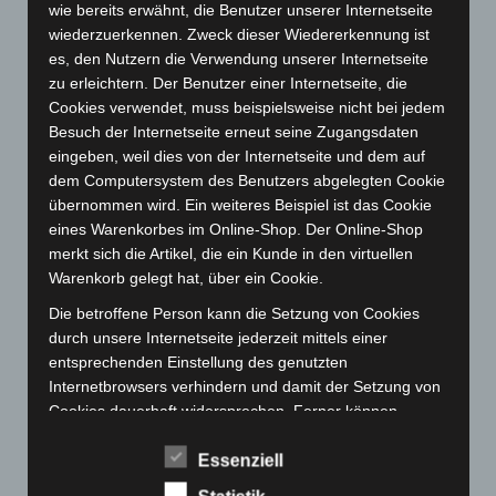
wie bereits erwähnt, die Benutzer unserer Internetseite
Oktober 2023
(114)
wiederzuerkennen. Zweck dieser Wiedererkennung ist
September 2023
(133)
es, den Nutzern die Verwendung unserer Internetseite
zu erleichtern. Der Benutzer einer Internetseite, die
August 2023
(134)
Cookies verwendet, muss beispielsweise nicht bei jedem
Juli 2023
(118)
Besuch der Internetseite erneut seine Zugangsdaten
Juni 2023
(142)
eingeben, weil dies von der Internetseite und dem auf
dem Computersystem des Benutzers abgelegten Cookie
Mai 2023
(139)
übernommen wird. Ein weiteres Beispiel ist das Cookie
April 2023
(155)
eines Warenkorbes im Online-Shop. Der Online-Shop
März 2023
(174)
merkt sich die Artikel, die ein Kunde in den virtuellen
Warenkorb gelegt hat, über ein Cookie.
Februar 2023
(154)
Die betroffene Person kann die Setzung von Cookies
Januar 2023
(140)
durch unsere Internetseite jederzeit mittels einer
Dezember 2022
(130)
entsprechenden Einstellung des genutzten
November 2022
(167)
Internetbrowsers verhindern und damit der Setzung von
Cookies dauerhaft widersprechen. Ferner können
Oktober 2022
(166)
bereits gesetzte Cookies jederzeit über einen
September 2022
(205)
Essenziell
Internetbrowser oder andere Softwareprogramme
August 2022
(166)
gelöscht werden. Dies ist in allen gängigen