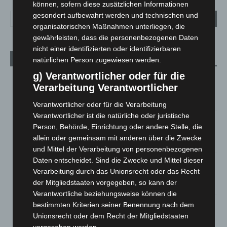
können, sofern diese zusätzlichen Informationen
gesondert aufbewahrt werden und technischen und
organisatorischen Maßnahmen unterliegen, die
gewährleisten, dass die personenbezogenen Daten
nicht einer identifizierten oder identifizierbaren
Aktuelle Beiträge
natürlichen Person zugewiesen werden.
g) Verantwortlicher oder für die
Niedersachsen: Feuerwehrkräfte kehren nach
Verarbeitung Verantwortlicher
Waldbrandeinsatz aus Spanien zurück
7. August 2026
Verantwortlicher oder für die Verarbeitung
Verantwortlicher ist die natürliche oder juristische
Hannover: Erste Tigermücken-Population in Niedersachsen
Person, Behörde, Einrichtung oder andere Stelle, die
entdeckt
allein oder gemeinsam mit anderen über die Zwecke
7. August 2026
und Mittel der Verarbeitung von personenbezogenen
Daten entscheidet. Sind die Zwecke und Mittel dieser
Brand im „Haus der Begegnung“ in Neuwarmbüchen schnell
Verarbeitung durch das Unionsrecht oder das Recht
eingedämmt
der Mitgliedstaaten vorgegeben, so kann der
6. August 2026
Verantwortliche beziehungsweise können die
Region Hannover: 21 neue Notfallsanitäter starten beim
bestimmten Kriterien seiner Benennung nach dem
Roten Kreuz
Unionsrecht oder dem Recht der Mitgliedstaaten
5. August 2026