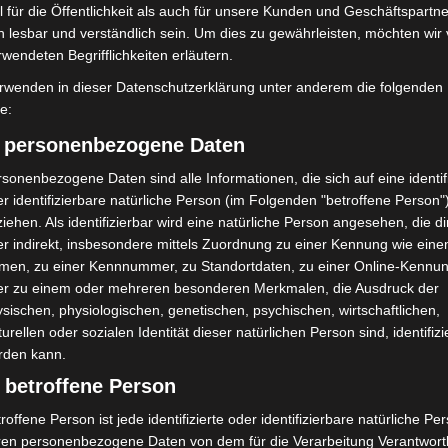
 für die Öffentlichkeit als auch für unsere Kunden und Geschäftspartne
Erste Tigermücken-
Brand im „Haus der Begegnung“ in
in Niedersachsen
h lesbar und verständlich sein. Um dies zu gewährleisten, möchten wir
Neuwarmbüchen schnell
eingedämmt
rwendeten Begrifflichkeiten erläutern.
rwenden in dieser Datenschutzerklärung unter anderem die folgenden
fe:
) personenbezogene Daten
sonenbezogene Daten sind alle Informationen, die sich auf eine identifi
r identifizierbare natürliche Person (im Folgenden "betroffene Person"
iehen. Als identifizierbar wird eine natürliche Person angesehen, die di
r indirekt, insbesondere mittels Zuordnung zu einer Kennung wie ein
mit Hockeyschläger über
Hannover: Polizei stoppt 166
men, zu einer Kennnummer, zu Standortdaten, zu einer Online-Kennu
i sucht Zeugen
Trunkenheitsfahrten bei
Großkontrolle
er zu einem oder mehreren besonderen Merkmalen, die Ausdruck der
sischen, physiologischen, genetischen, psychischen, wirtschaftlichen,
turellen oder sozialen Identität dieser natürlichen Person sind, identifizi
rden kann.
 betroffene Person
roffene Person ist jede identifizierte oder identifizierbare natürliche Pe
ren personenbezogene Daten von dem für die Verarbeitung Verantwort