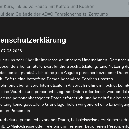
ger Kurs, inklusive Pause mit Kaffee und Kuchen
r auf dem Gelände der ADAC Fahrsicherheits-Zentrums
le-Straße 10 in 30880 Laatzen.
verfügbar. Da die Teilnehmendenzahl auf 15 Personen
enschutzerklärung
gebeten. Interessenten nutzen hierfür die
: 07.08.2026
 oder schreiben eine E-Mail unter Angaben ihres
ention@pi-hannover.polizei.niedersachsen.de
euen uns sehr über Ihr Interesse an unserem Unternehmen. Datenschu
besonders hohen Stellenwert für die Geschäftsleitung. Eine Nutzung d
etseiten ist grundsätzlich ohne jede Angabe personenbezogener Daten
ortung, mit eigenem Pedelec und Fahrradhelm möglich.
h. Sofern eine betroffene Person besondere Services unseres
en gesetzlichen Bestimmungen bezüglich des
nehmens über unsere Internetseite in Anspruch nehmen möchte, könnt
ch für den Termin nicht genügend Teilnehmende
 eine Verarbeitung personenbezogener Daten erforderlich werden. Ist 
Hannover vor, die Veranstaltung abzusagen.
eitung personenbezogener Daten erforderlich und besteht für eine sol
eitung keine gesetzliche Grundlage, holen wir generell eine Einwilligun
fenen Person ein.
rarbeitung personenbezogener Daten, beispielsweise des Namens, de
ift, E-Mail-Adresse oder Telefonnummer einer betroffenen Person, erfo