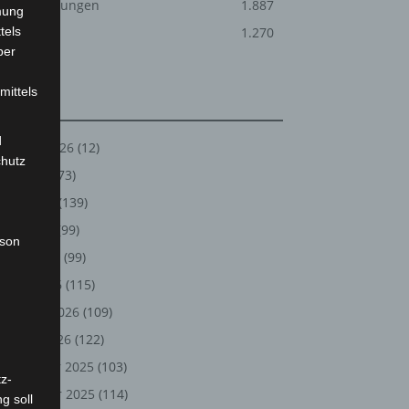
Veranstaltungen
1.887
mung
tels
Welt
1.270
ber
mittels
Archiv
d
August 2026
(12)
chutz
Juli 2026
(73)
Juni 2026
(139)
Mai 2026
(99)
rson
April 2026
(99)
März 2026
(115)
Februar 2026
(109)
Januar 2026
(122)
Dezember 2025
(103)
z-
November 2025
(114)
g soll