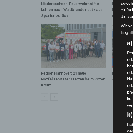
sowohl
Niedersachsen: Feuerwehrkräfte
Hannover: 
kehren nach Waldbrandeinsatz aus
Population 
einfac
Spanien zurück
entdeckt
die ve
Wir ve
Begrif
a
Per
ode
bez
ode
Region Hannover: 21 neue
Mann läuft 
Na
Notfallsanitäter starten beim Roten
A7 – Polize
Kreuz
od
phy
kul
we
b)
Bet
de