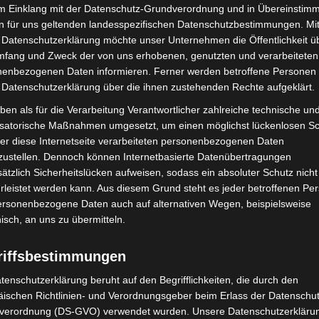
im Einklang mit der Datenschutz-Grundverordnung und in Übereinstim
n für uns geltenden landesspezifischen Datenschutzbestimmungen. Mit
 Datenschutzerklärung möchte unser Unternehmen die Öffentlichkeit ü
mfang und Zweck der von uns erhobenen, genutzten und verarbeiteten
enbezogenen Daten informieren. Ferner werden betroffene Personen 
Nächster Artikel
 Datenschutzerklärung über die ihnen zustehenden Rechte aufgeklärt.
Weihnachtsmarkt 2021 in Hannover mit „3-G-
ben als für die Verarbeitung Verantwortlicher zahlreiche technische un
Regeln“ geplant
isatorische Maßnahmen umgesetzt, um einen möglichst lückenlosen S
er diese Internetseite verarbeiteten personenbezogenen Daten
zustellen. Dennoch können Internetbasierte Datenübertragungen
ätzlich Sicherheitslücken aufweisen, sodass ein absoluter Schutz nicht
leistet werden kann. Aus diesem Grund steht es jeder betroffenen Pe
personenbezogene Daten auch auf alternativen Wegen, beispielsweise
nisch, an uns zu übermitteln.
riffsbestimmungen
tenschutzerklärung beruht auf den Begrifflichkeiten, die durch den
ischen Richtlinien- und Verordnungsgeber beim Erlass der Datenschut
verordnung (DS-GVO) verwendet wurden. Unsere Datenschutzerklärun