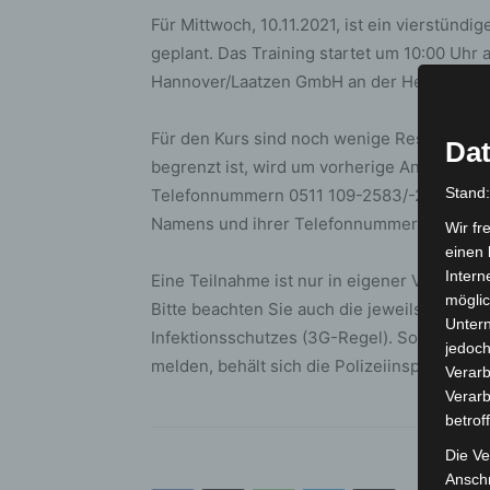
Für Mittwoch, 10.11.2021, ist ein vierstündi
geplant. Das Training startet um 10:00 Uh
Hannover/Laatzen GmbH an der Hermann-Ful
Für den Kurs sind noch wenige Restplätze 
Dat
begrenzt ist, wird um vorherige Anmeldung 
Stand
Telefonnummern 0511 109-2583/-2584/-2585
Namens und ihrer Telefonnummer an
praev
Wir fr
einen 
Intern
Eine Teilnahme ist nur in eigener Verantw
möglic
Bitte beachten Sie auch die jeweils gültig
Unter
Infektionsschutzes (3G-Regel). Sollten si
jedoch
melden, behält sich die Polizeiinspektion 
Verarb
Verarb
betrof
Die Ve
Anschr