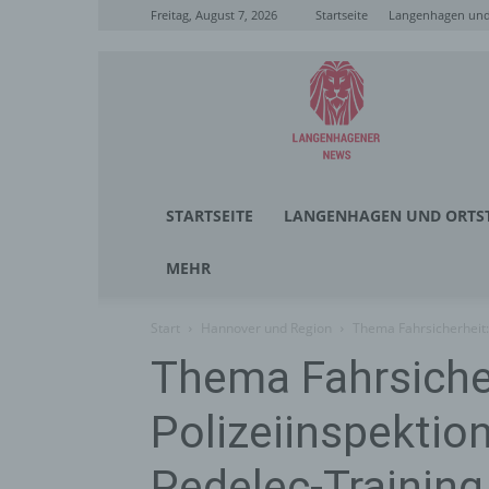
Freitag, August 7, 2026
Startseite
Langenhagen und 
Langenhagener
News
STARTSEITE
LANGENHAGEN UND ORTST
MEHR
Start
Hannover und Region
Thema Fahrsicherheit:
Thema Fahrsiche
Polizeiinspektio
Pedelec-Training