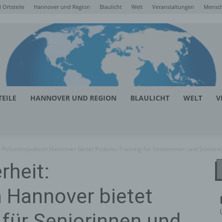
Ortsteile
Hannover und Region
Blaulicht
Welt
Veranstaltungen
Mensc
EILE
HANNOVER UND REGION
BLAULICHT
WELT
V
 Polizeiinspektion Hannover bietet Pedelec-Training für Seniorinnen und Seniore
rheit:
n Hannover bietet
 für Seniorinnen und