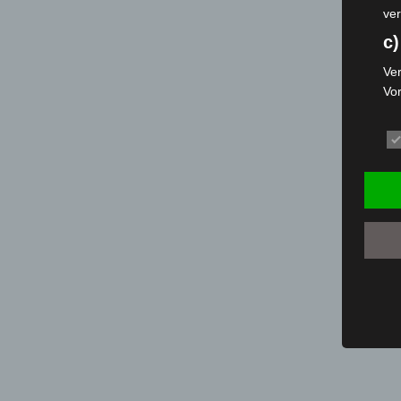
ver
c)
Ver
Vo
pe
da
das
ode
die
d
Ein
per
ei
e)
Pro
Da
wer