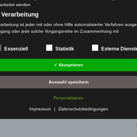
arbeitet werden.
 Verarbeitung
arbeitung ist jeder mit oder ohne Hilfe automatisierter Verfahren ausge
rgang oder jede solche Vorgangsreihe im Zusammenhang mit
rsonenbezogenen Daten wie das Erheben, das Erfassen, die Organisat
s Ordnen, die Speicherung, die Anpassung oder Veränderung, das Aus
Essenziell
Statistik
Externe Dienst
 Abfragen, die Verwendung, die Offenlegung durch Übermittlung, Verb
r eine andere Form der Bereitstellung, den Abgleich oder die Verknüp
✓ Akzeptieren
 Einschränkung, das Löschen oder die Vernichtung.
) Einschränkung der Verarbeitung
Auswahl speichern
schränkung der Verarbeitung ist die Markierung gespeicherter
sonenbezogener Daten mit dem Ziel, ihre künftige Verarbeitung
Personalisieren
nzuschränken.
 Profiling
Impressum
|
Datenschutzbedingungen
filing ist jede Art der automatisierten Verarbeitung personenbezogener
ten, die darin besteht, dass diese personenbezogenen Daten verwend
den, um bestimmte persönliche Aspekte, die sich auf eine natürliche 