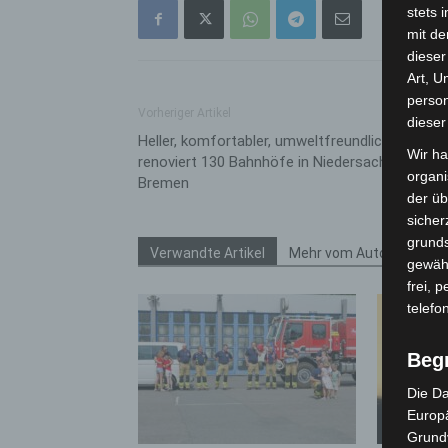
stets 
mit de
dieser
Art, U
person
Vorheriger Artikel
dieser
Heller, komfortabler, umweltfreundlicher: DB
Wir ha
renoviert 130 Bahnhöfe in Niedersachsen und
organ
Bremen
der üb
sicher
grunds
Verwandte Artikel
Mehr vom Autor
gewähr
frei, 
telefo
Beg
Die Da
Europä
Grund