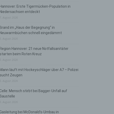
Hannover: Erste Tigermücken-Population in
Niedersachsen entdeckt
7. August 2026
Brand im „Haus der Begegnung“ in
Neuwarmbüchen schnell eingedämmt
6. August 2026
Region Hannover: 21 neue Notfallsanitäter
starten beim Roten Kreuz
5. August 2026
Mann läuft mit Hockeyschläger über A7 – Polizei
sucht Zeugen
5. August 2026
Celle: Mensch stirbt bei Bagger-Unfall auf
Baustelle
5. August 2026
Gasleitung bei McDonald’s-Umbau in