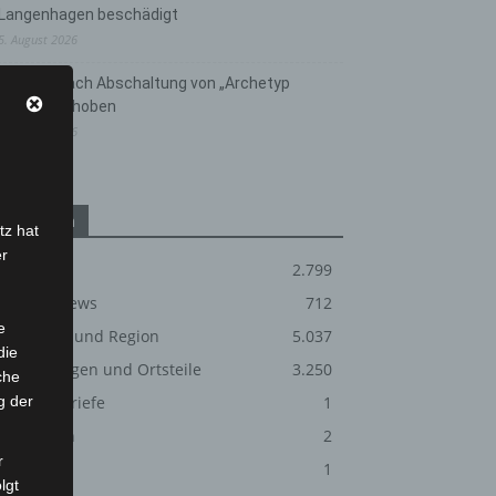
Langenhagen beschädigt
5. August 2026
Anklage nach Abschaltung von „Archetyp
Market“ erhoben
3. August 2026
Kategorien
tz hat
er
Blaulicht
2.799
Corona-News
712
e
Hannover und Region
5.037
die
Langenhagen und Ortsteile
3.250
che
g der
Leserbriefe
1
Menschen
2
r
Über uns
1
lgt