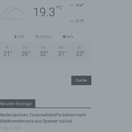
°
19.6
°
C
19.3
°
17.7
65%
3.5m/s
56%
FR.
SA.
SO.
MO.
DI.
21
°
26
°
32
°
31
°
23
°
Aktuelle Beiträge
Niedersachsen: Feuerwehrkräfte kehren nach
Waldbrandeinsatz aus Spanien zurück
7. August 2026